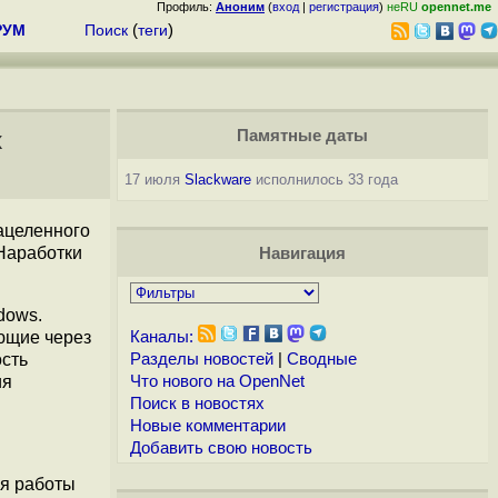
Профиль:
Аноним
(
вход
|
регистрация
)
неRU
opennet.me
РУМ
Поиск
(
теги
)
x
Памятные даты
17 июля
Slackware
исполнилось 33 года
нацеленного
 Наработки
Навигация
dows.
ающие через
Каналы:
ость
Разделы новостей
|
Сводные
ия
Что нового на OpenNet
Поиск в новостях
Новые комментарии
Добавить свою новость
ля работы