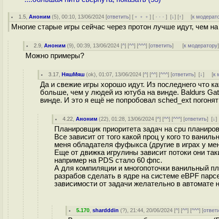
1.5
,
Аноним
(
5
), 00:10, 13/06/2024 [
ответить
] [
﹢﹢﹢
] [
· · ·
]
[
↓
] [
↑
] [
к модерат
Многие старые игры сейчас через протон лучше идут, чем на
2.9
,
Аноним
(
9
), 00:39, 13/06/2024 [
^
] [
^^
] [
^^^
] [
ответить
]
[
к модератору
Можно примеры?
3.17
,
НяшМяш
(
ok
), 01:07, 13/06/2024 [
^
] [
^^
] [
^^^
] [
ответить
]
[
↓
] [
к 
Да и свежие игры хорошо идут. Из последнего что ка
больше, чем у людей из ютуба на винде. Baldurs Ga
винде. И это я ещё не попробовал sched_ext погоня
4.22
,
Аноним
(
22
), 01:28, 13/06/2024 [
^
] [
^^
] [
^^^
] [
ответить
]
[
↓
Планировщик приоритета задач на cpu планиров
Все зависит от того какой проц у кого то вани
меня обладателя фуфыкса (другие в играх у ме
Еще от движка игрулины зависит потоки они та
например на PDS стало 60 фпс.
А для компиляции и многопоточки ванильный п
разрабов сделать в ядре на системе eBPF пар
зависимости от задачи желательно в автомате н
5.170
,
shardddin
(
?
), 21:44, 20/06/2024 [
^
] [
^^
] [
^^^
] [
ответ