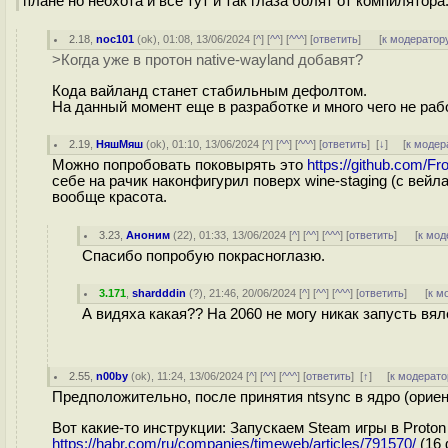
плане но неохота и все тут и так глаза болят от компилятора
2.18
,
noc101
(
ok
), 01:08, 13/06/2024 [
^
] [
^^
] [
^^^
] [
ответить
]
[
к модератор
>Когда уже в протон native-wayland добавят?
Кода вайланд станет стабильным дефолтом.
На данный момент еще в разработке и много чего не рабо
2.19
,
НяшМяш
(
ok
), 01:10, 13/06/2024 [
^
] [
^^
] [
^^^
] [
ответить
]
[
↓
] [
к модер
Можно попробовать поковырять это
https://github.com/Fr
себе на рачик наконфигурил поверх wine-staging (с вейл
вообще красота.
3.23
,
Аноним
(
22
), 01:33, 13/06/2024 [
^
] [
^^
] [
^^^
] [
ответить
]
[
к мод
Спасибо попробую покрасноглазю.
3.171
,
shardddin
(
?
), 21:46, 20/06/2024 [
^
] [
^^
] [
^^^
] [
ответить
]
[
к м
А видяха какая?? На 2060 не могу никак запусть вя
2.55
,
n00by
(
ok
), 11:24, 13/06/2024 [
^
] [
^^
] [
^^^
] [
ответить
]
[
↑
] [
к модерато
Предположительно, после принятия ntsync в ядро (ориент
Вот какие-то инструкции: Запускаем Steam игры в Proton
https://habr.com/ru/companies/timeweb/articles/791570/
(16 