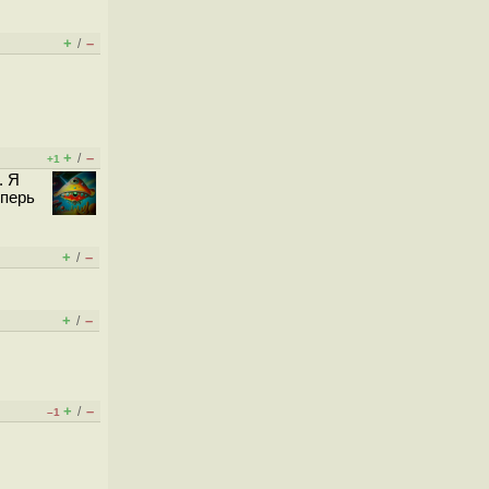
+
–
/
+
–
/
+1
. Я
еперь
+
–
/
+
–
/
+
–
/
–1