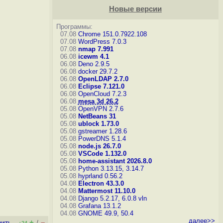
Новые версии
Программы:
07.08
Chrome 151.0.7922.108
07.08
WordPress 7.0.3
07.08
nmap 7.991
06.08
icewm 4.1
06.08
Deno 2.9.5
06.08
docker 29.7.2
06.08
OpenLDAP 2.7.0
06.08
Eclipse 7.121.0
06.08
OpenCloud 7.2.3
06.08
mesa 3d 26.2
05.08
OpenVPN 2.7.6
05.08
NetBeans 31
05.08
ublock 1.73.0
05.08
gstreamer 1.28.6
05.08
PowerDNS 5.1.4
05.08
node.js 26.7.0
05.08
VSCode 1.132.0
05.08
home-assistant 2026.8.0
05.08
Python 3.13.15, 3.14.7
05.08
hyprland 0.56.2
04.08
Electron 43.3.0
04.08
Mattermost 11.10.0
04.08
Django 5.2.17, 6.0.8
vln
04.08
Grafana 13.1.2
04.08
GNOME 49.9, 50.4
далее>>
+
–
вить
/