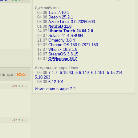
+24
Дистрибутивы:
05.08
Tails 7.10.1
04.08
Deepin 25.2.1
03.08
Azure Linux 3.0.20260803
01.08
NetBSD 11.0
24.07
Ubuntu Touch 24.04 2.0
23.07
Solaris 11.4 SRU94
21.07
Omarchy 3.8.4
19.07
Chrome OS 150.0.7871.150
17.07
Whonix 18.2.1.9
16.07
SteamOS 3.8.15
16.07
OPNsense 26.7
Актуальные ядра Linux:
06.08
7.1.7
,
6.18.43
,
6.6.149
,
6.1.181
,
5.15.214
,
ть всё
|
RSS
5.10.263
03.08
6.12.101
+
–
/
–39
Изменения в ядре 7.2
+
–
/
–17