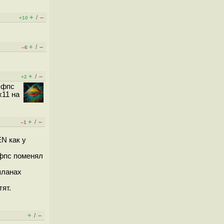
+
–
/
+10
+
–
/
–6
+
–
/
+2
0 фпс
х11 на
+
–
/
–1
EN как у
 фпс поменял
планах
ят.
+
–
/