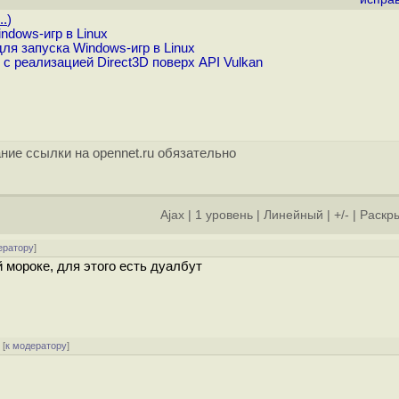
..
)
ndows-игр в Linux
ля запуска Windows-игр в Linux
 c реализацией Direct3D поверх API Vulkan
ние ссылки на opennet.ru обязательно
Ajax
|
1 уровень
|
Линейный
|
+/-
|
Раскры
ератору
]
 мороке, для этого есть дуалбут
[
к модератору
]