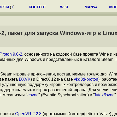
ОСТИ
(
+
)
КОНТЕНТ
WIKI
MAN'ы
ФО
2, пакет для запуска Windows-игр в Linu
Proton 9.0-2
, основанного на кодовой базе проекта Wine и 
озданных для Windows и представленных в каталоге Steam.
е Steam игровые приложения, поставляемые только для Win
азе пакета
DXVK
) и DirectX 12 (на базе
vkd3d-proton
), работ
ет улучшенную поддержку игровых контроллеров и возможн
оддерживаемых в играх разрешений экрана. Для увеличен
я механизмы "
esync
" (Eventfd Synchronization) и "
futex/fsync
".
ronos) и
OpenVR 2.2.3
(программный интерфейс от Valve) д