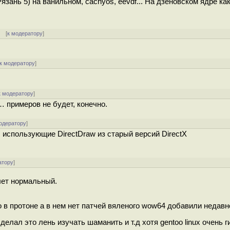
ань 5) на ванильном, cachyos, eevdf... На дзеновском ядре как
] [
к модератору
]
к модератору
]
к модератору
]
… примеров не будет, конечно.
одератору
]
ы, использующие DirectDraw из старый версий DirectX
атору
]
олет нормальный.
 в протоне а в нем нет патчей вяленого wow64 добавили недавн
елал это лень изучать шаманить и т.д хотя gentoo linux очень г