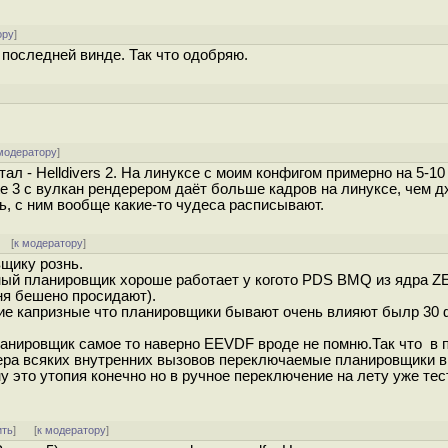
ору
]
 последней винде. Так что одобряю.
]
модератору
]
тал - Helldivers 2. На линуксе с моим конфигом примерно на 5-1
te 3 с вулкан рендерером даёт больше кадров на линуксе, чем д
ть, с ним вообще какие-то чудеса расписывают.
] [
к модератору
]
щику рознь.
льный планировщик хороше работает у когото PDS BMQ из ядра Z
ня бешено просидают).
кие капризные что планировщики бывают очень влияют былр 30
ланировщик самое то наверно EEVDF вроде не помню.Так что в 
сера всяких внутренних вызовов переключаемые планировщики в
у это утопия конечно но в ручное переключение на лету уже тест
ить
]
[
к модератору
]