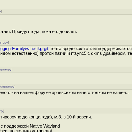
.
у
]
тает. Пройдут года, пока его допилят.
атору
]
ogging-Family/wine-tkg-git
, гента вроде как-то там поддерживается
андом естественно) протон патчи и ntsync5 с dkms драйвером, т
ератору
]
одератору
]
леного - на нашем форуме арчевсвком ничего толком не нашел...
ру
]
ировочно до конца года), м.б. в 10-й версии.
 c поддержкой Native Wayland
фев, несколько устарело)