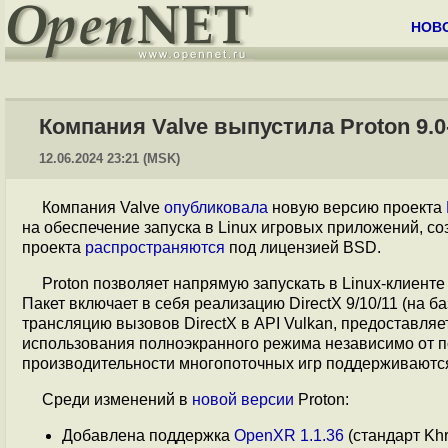
НОВ
Компания Valve выпустила Proton 9.0-
12.06.2024 23:21 (MSK)
Компания Valve
опубликовала
новую версию проекта
на обеспечение запуска в Linux игровых приложений, с
проекта
распространяются
под лицензией BSD.
Proton позволяет напрямую запускать в Linux-клиент
Пакет включает в себя реализацию DirectX 9/10/11 (на б
трансляцию вызовов DirectX в API Vulkan, предоставля
использования полноэкранного режима независимо от п
производительности многопоточных игр поддерживаютс
Среди изменений в
новой версии
Proton:
Добавлена поддержка
OpenXR 1.1.36
(стандарт Kh