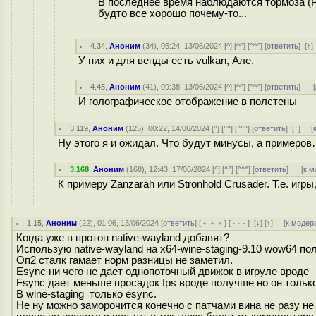
В последнее время наблюдаются тормоза (Ряз
будто все хорошо почему-то...
4.34
,
Аноним
(
34
), 05:24, 13/06/2024 [
^
] [
^^
] [
^^^
] [
ответить
]
[
↑
У них и для венды есть vulkan, Але.
4.45
,
Аноним
(
41
), 09:38, 13/06/2024 [
^
] [
^^
] [
^^^
] [
ответить
]
[
И голографическое отображение в полстены
3.119
,
Аноним
(
125
), 00:22, 14/06/2024 [
^
] [
^^
] [
^^^
] [
ответить
]
[
↑
] [
Ну этого я и ожидал. Что будут минусы, а примеров
3.168
,
Аноним
(
168
), 12:43, 17/06/2024 [
^
] [
^^
] [
^^^
] [
ответить
]
[
к м
К примеру Zanzarah или Stronhold Crusader. Т.е. игр
1.15
,
Аноним
(
22
), 01:06, 13/06/2024 [
ответить
] [
﹢﹢﹢
] [
· · ·
]
[
↓
] [
↑
] [
к модер
Когда уже в протон native-wayland добавят?
Использую native-wayland на x64-wine-staging-9.10 wow64 п
Оп2 сталк гамает норм разницы не заметил.
Esync ни чего не дает однопоточный движок в игруле вроде
Fsync дает меньше просадок fps вроде получше но он только
В wine-staging только esync.
Не ну можно заморочится конечно с патчами вина не разу не д