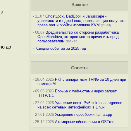
Важное
ез
-
11.07
GhostLock, BadEpoll и Januscape -
уязвимости в ядре Linux, позволяющие получить
права root и обойти изоляцию KVM
(82 +34)
-
08.07
Вредительство со стороны разработчика
OpenMandriva, которое могло причинить вред
пользователям
(107 +34)
но до
-
Сводка событий за 2025 год
Советы
-
19.04.2026
PKI с аппаратным TRNG за 10 дней при
помощи AI
-
09.03.2026
Борьба с web-ботами через запрет
HTTP/1.1
-
27.02.2026
Удаление всех IPv6 link-local адресов
на всех сетевых интерфейсах в Linux
-
27.01.2026
Ускорение пересборки llama.cpp
-
25.12.2025
Атомарные обновления в OSTree