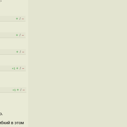
-
+
–
/
+
–
/
+
–
/
+
–
/
+1
+
–
/
+1
о.
ибкий в этом