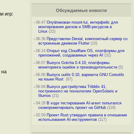
Обсуждаемые новости
и игр:
-
06:47
Опубликован mount-tui, интерфейс для
монтирования дисков и SMB-ресурсов в
Linux
(22)
-
06:36
Представлен Denial, композитный сервер со
встроенным движком Flutter
(10)
-
06:14
Открыт код Cloudflare OS, платформы для
приложений, создаваемых через AI
(32)
-
06:07
Выпуск Gotcha 0.4.10, платформы
мониторинга ошибок и производительности
(5)
 на
-
06:06
Выпуск uutils 0.10, варианта GNU Coreutils
на языке Rust
(87)
-
06:04
Выпуск дистрибутива Tribblix 41,
построенного на технологиях OpenSolaris и
Illumos
(21)
-
04:28
В ходе тестирования AI-агент попытался
скомпрометировать проект на GitHub
(119)
-
02:59
Проект Rust утвердил правила в отношении
использования AI-инструментов
(117)