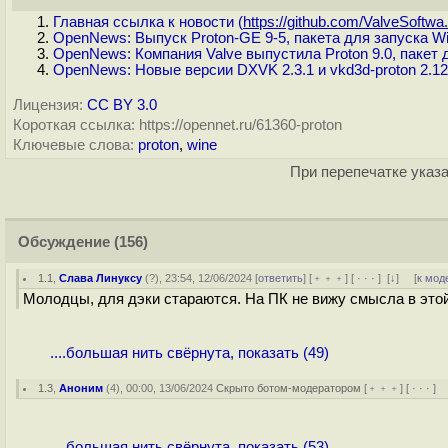
Главная ссылка к новости (
https://github.com/ValveSoftwa.
OpenNews: Выпуск Proton-GE 9-5, пакета для запуска Wi
OpenNews: Компания Valve выпустила Proton 9.0, пакет д
OpenNews: Новые версии DXVK 2.3.1 и vkd3d-proton 2.12
Лицензия:
CC BY 3.0
Короткая ссылка: https://opennet.ru/61360-proton
Ключевые слова:
proton
,
wine
При перепечатке указа
Обсуждение
(156)
1.1
,
Слава Линуксу
(
?
), 23:54, 12/06/2024 [
ответить
] [
﹢﹢﹢
] [
· · ·
]
[
↓
] [
к мод
Молодцы, для дэки стараются. На ПК не вижу смысла в этой
....большая нить свёрнута, показать (49)
1.3
,
Аноним
(
4
), 00:00, 13/06/2024
Скрыто ботом-модератором
[
﹢﹢﹢
] [
· · ·
] 
....большая нить свёрнута, показать (53)