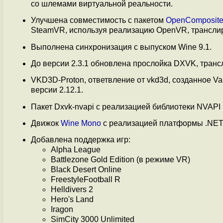
со шлемами виртуальной реальности.
Улучшена совместимость с пакетом
OpenComposit
SteamVR, используя реализацию OpenVR, трансл
Выполнена синхронизация с выпуском Wine 9.1.
До версии 2.3.1 обновлена прослойка DXVK, транс
VKD3D-Proton, ответвление от vkd3d, созданное Va
версии 2.12.1.
Пакет Dxvk-nvapi с реализацией библиотеки NVAPI
Движок
Wine Mono
с реализацией платформы .NET
Добавлена поддержка игр:
Alpha League
Battlezone Gold Edition (в режиме VR)
Black Desert Online
FreestyleFootball R
Helldivers 2
Hero's Land
Iragon
SimCity 3000 Unlimited