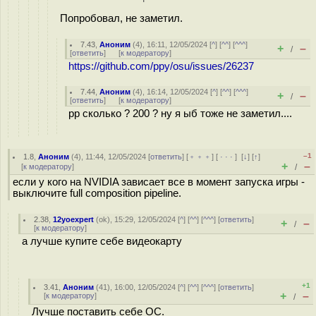
Попробовал, не заметил.
7.43
,
Аноним
(
4
), 16:11, 12/05/2024 [
^
] [
^^
] [
^^^
]
+
–
/
[
ответить
]
[
к модератору
]
https://github.com/ppy/osu/issues/26237
7.44
,
Аноним
(
4
), 16:14, 12/05/2024 [
^
] [
^^
] [
^^^
]
+
–
/
[
ответить
]
[
к модератору
]
pp сколько ? 200 ? ну я ыб тоже не заметил....
–1
1.8
,
Аноним
(
4
), 11:44, 12/05/2024 [
ответить
] [
﹢﹢﹢
] [
· · ·
]
[
↓
] [
↑
]
+
–
[
к модератору
]
/
если у кого на NVIDIA зависает все в момент запуска игры -
выключите full composition pipeline.
2.38
,
12yoexpert
(
ok
), 15:29, 12/05/2024 [
^
] [
^^
] [
^^^
] [
ответить
]
+
–
/
[
к модератору
]
а лучше купите себе видеокарту
+1
3.41
,
Аноним
(
41
), 16:00, 12/05/2024 [
^
] [
^^
] [
^^^
] [
ответить
]
+
–
[
к модератору
]
/
Лучше поставить себе ОС.