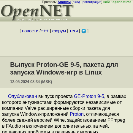
Профиль:
Аноним
(
вход
|
регистрация
)
неRU
opennet.me
[
новости
/
+++
|
форум
|
теги
|
]
Выпуск Proton-GE 9-5, пакета для
запуска Windows-игр в Linux
12.05.2024 08:34 (MSK)
Опубликован
выпуск проекта
GE-Proton 9-5
, в рамках
которого энтузиастами формируются независимые от
компании Valve расширенные сборки пакета для
запуска Windows-приложений
Proton
, отличающиеся
более свежей версией Wine, задействованием FFmpeg
в FAudio и включением дополнительных патчей,
решающих проблемы в различных игровых