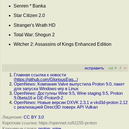
Senren * Banka
Star Citizen 2.0
Stranger's Wrath HD
Total War: Shogun 2
Witcher 2: Assassins of Kings Enhanced Edition
+
–
исправить
/
+16
Главная ссылка к новости
(
https://github.com/GloriousEgg...
)
OpenNews: Компания Valve выпустила Proton 9.0, пакет
для запуска Windows-игр в Linux
OpenNews: Доступны Wine 9.5, Wine staging 9.5, Proton
9.0beta16 и GE-Proton9-2
OpenNews: Новые версии DXVK 2.3.1 и vkd3d-proton 2.12
c реализацией Direct3D поверх API Vulkan
Лицензия:
CC BY 3.0
Короткая ссылка: https://opennet.ru/61155-proton
Ключевые слова:
proton
,
wine