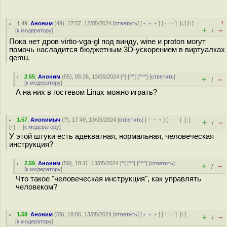
–1
1.49
,
Аноним
(
49
), 17:57, 12/05/2024 [
ответить
] [
﹢﹢﹢
] [
· · ·
]
[
↓
] [
↑
]
+
–
[
к модератору
]
/
Пока нет дров virtio-vga-gl под винду, wine и proton могут
помочь насладится бюджетным 3D-ускорением в виртуалках
qemu.
2.55
,
Аноним
(
55
), 05:26, 13/05/2024 [
^
] [
^^
] [
^^^
] [
ответить
]
+
–
/
[
к модератору
]
А на них в гостевом Linux можно играть?
1.57
,
Анонимыч
(
?
), 17:49, 13/05/2024 [
ответить
] [
﹢﹢﹢
] [
· · ·
]
[
↓
]
+
–
/
[
↑
] [
к модератору
]
У этой штуки есть адекватная, нормальная, человеческая
инструкция?
2.59
,
Аноним
(
59
), 18:11, 13/05/2024 [
^
] [
^^
] [
^^^
] [
ответить
]
+
–
/
[
к модератору
]
Что такое "человеческая инструкция", как управлять
человеком?
1.58
,
Аноним
(
59
), 18:06, 13/05/2024 [
ответить
] [
﹢﹢﹢
] [
· · ·
]
[
↑
]
+
–
/
[
к модератору
]