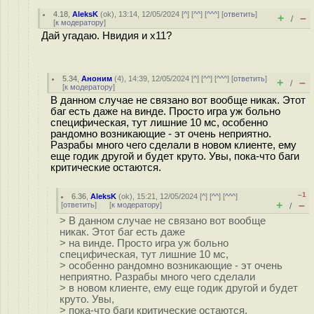
4.18
,
AleksK
(
ok
), 13:14, 12/05/2024 [
^
] [
^^
] [
^^^
] [
ответить
]
+
–
/
[
к модератору
]
Дай угадаю. Нвидия и x11?
5.34
,
Аноним
(
4
), 14:39, 12/05/2024 [
^
] [
^^
] [
^^^
] [
ответить
]
+
–
/
[
к модератору
]
В данном случае не связано вот вообще никак. Этот
баг есть даже на винде. Просто игра уж больно
специфическая, тут лишние 10 мс, особенно
рандомно возникающие - эт очень неприятно.
Разрабы много чего сделали в новом клиенте, ему
еще годик другой и будет круто. Увы, пока-что баги
критические остаются.
–1
6.36
,
AleksK
(
ok
), 15:21, 12/05/2024 [
^
] [
^^
] [
^^^
]
+
–
[
ответить
]
[
к модератору
]
/
> В данном случае не связано вот вообще
никак. Этот баг есть даже
> на винде. Просто игра уж больно
специфическая, тут лишние 10 мс,
> особенно рандомно возникающие - эт очень
неприятно. Разрабы много чего сделали
> в новом клиенте, ему еще годик другой и будет
круто. Увы,
> пока-что баги критические остаются.