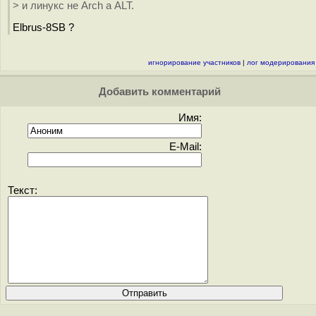
> и линукс не Arch а ALT.
Elbrus-8SB ?
игнорирование участников
|
лог модерирования
Добавить комментарий
Имя:
E-Mail:
Текст: