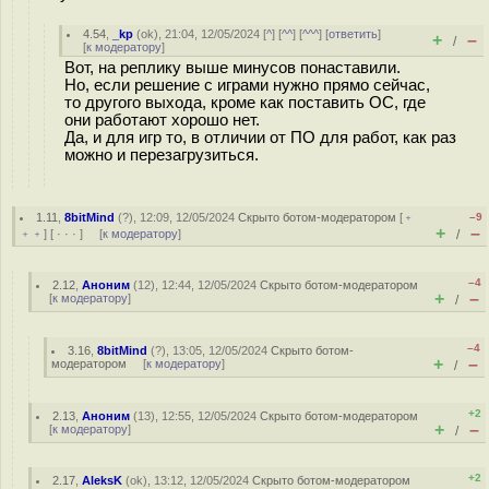
4.54
,
_kp
(
ok
), 21:04, 12/05/2024 [
^
] [
^^
] [
^^^
] [
ответить
]
+
–
/
[
к модератору
]
Вот, на реплику выше минусов понаставили.
Но, если решение с играми нужно прямо сейчас,
то другого выхода, кроме как поставить ОС, где
они работают хорошо нет.
Да, и для игр то, в отличии от ПО для работ, как раз
можно и перезагрузиться.
1.11
,
8bitMind
(
?
), 12:09, 12/05/2024
Скрыто ботом-модератором
[
﹢
–9
+
–
﹢﹢
] [
· · ·
] [
к модератору
]
/
–4
2.12
,
Аноним
(
12
), 12:44, 12/05/2024
Скрыто ботом-модератором
+
–
[
к модератору
]
/
–4
3.16
,
8bitMind
(
?
), 13:05, 12/05/2024
Скрыто ботом-
+
–
модератором
[
к модератору
]
/
+2
2.13
,
Аноним
(
13
), 12:55, 12/05/2024
Скрыто ботом-модератором
+
–
[
к модератору
]
/
+2
2.17
,
AleksK
(
ok
), 13:12, 12/05/2024
Скрыто ботом-модератором