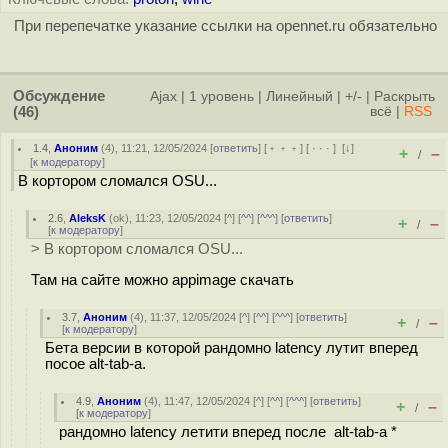
При перепечатке указание ссылки на opennet.ru обязательно
Обсуждение
Ajax
|
1 уровень
|
Линейный
|
+/-
|
Раскрыть
(46)
всё
|
RSS
1.4
,
Аноним
(
4
), 11:21, 12/05/2024 [
ответить
] [
﹢﹢﹢
] [
· · ·
]
[
↓
]
+
–
/
[
к модератору
]
В кортором сломался OSU...
2.6
,
AleksK
(
ok
), 11:23, 12/05/2024 [
^
] [
^^
] [
^^^
] [
ответить
]
+
–
/
[
к модератору
]
> В кортором сломался OSU...
Там на сайте можно appimage скачать
3.7
,
Аноним
(
4
), 11:37, 12/05/2024 [
^
] [
^^
] [
^^^
] [
ответить
]
+
–
/
[
к модератору
]
Бета версии в которой рандомно latency лутит вперед
посое alt-tab-a.
4.9
,
Аноним
(
4
), 11:47, 12/05/2024 [
^
] [
^^
] [
^^^
] [
ответить
]
+
–
/
[
к модератору
]
рандомно latency летити вперед после alt-tab-a *