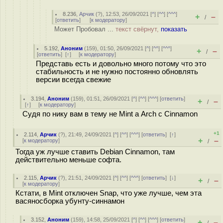
8.236
,
Арчик
(
?
), 12:53, 26/09/2021 [
^
] [
^^
] [
^^^
]
+
–
/
[
ответить
]
[
к модератору
]
Может Пробовал ...
текст свёрнут,
показать
5.192
,
Аноним
(
159
), 01:50, 26/09/2021 [
^
] [
^^
] [
^^^
]
+
–
/
[
ответить
]
[
↑
] [
к модератору
]
Представь есть и довольно много потому что это
стабильность и не нужно постоянно обновлять
версии всегда свежие
3.194
,
Аноним
(
159
), 01:51, 26/09/2021 [
^
] [
^^
] [
^^^
] [
ответить
]
+
–
/
[
↑
] [
к модератору
]
Судя по нику вам в тему не Mint а Arch с Cinnamon
+1
2.114
,
Арчик
(
?
), 21:49, 24/09/2021 [
^
] [
^^
] [
^^^
] [
ответить
]
[
↑
]
+
–
[
к модератору
]
/
Тогда уж лучше ставить Debian Cinnamon, там
действительно меньше софта.
2.115
,
Арчик
(
?
), 21:51, 24/09/2021 [
^
] [
^^
] [
^^^
] [
ответить
]
[
↓
]
+
–
/
[
к модератору
]
Кстати, в Mint отключен Snap, что уже лучше, чем эта
васяносборка убунту-синнамон
3.152
,
Аноним
(
159
), 14:58, 25/09/2021 [
^
] [
^^
] [
^^^
] [
ответить
]
+
–