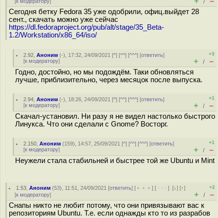
+
–
[
к модератору
]
/
Сегодня бетку Fedora 35 уже одобрили, офиц.выйдет 28
сент., скачать можно уже сейчас
https://dl.fedoraproject.org/pub/alt/stage/35_Beta-
1.2/Workstation/x86_64/iso/
+3
2.92
,
Аноним
(
-
), 17:32, 24/09/2021 [
^
] [
^^
] [
^^^
] [
ответить
]
+
–
[
к модератору
]
/
Годно, достойно, но мы подождём. Таки обновляться
лучше, приблизительно, через месяцок после выпуска.
+1
2.94
,
Аноним
(
-
), 18:26, 24/09/2021 [
^
] [
^^
] [
^^^
] [
ответить
]
+
–
[
к модератору
]
/
Скачал-установил. Ни разу я не видел настолько быстрого
Линукса. Что они сделали с Gnome? Восторг.
+1
2.150
,
Аноним
(
159
), 14:57, 25/09/2021 [
^
] [
^^
] [
^^^
] [
ответить
]
+
–
[
к модератору
]
/
Неужели стала стабильней и быстрее той же Ubuntu и Mint
+2
1.53
,
Аноним
(
53
), 11:51, 24/09/2021 [
ответить
] [
﹢﹢﹢
] [
· · ·
]
[
↓
] [
↑
]
+
–
[
к модератору
]
/
Снапы никто не любит потому, что они привязывают вас к
репозиториям Ubuntu. Т.е. если однажды кто то из разрабов