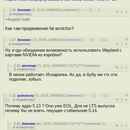
1.16
,
Аноним
(
1
), 10:03, 24/09/2021 [
ответить
] [
﹢﹢﹢
] [
· · ·
]
+
–
/
[
к модератору
]
>Impish Indri
Как там продвижение fat arcticfox?
+1
1.17
,
Аноним
(
17
), 10:04, 24/09/2021 [
ответить
] [
﹢﹢﹢
] [
· · ·
]
[
↓
]
+
–
[
к модератору
]
/
Ну и где обещанная возможность использовать Wayland с
картами NVIDIA из коробки?
2.19
,
анонище
(
?
), 10:11, 24/09/2021 [
^
] [
^^
] [
^^^
] [
ответить
]
+
–
/
[
к модератору
]
В неоне работает. Искаропки. Ах да, в бубу же гтк эти
поделия, зобыл.
+1
1.22
,
gumanzoy
(
?
), 10:19, 24/09/2021 [
ответить
] [
﹢﹢﹢
] [
· · ·
]
[
↓
]
+
–
[
↑
] [
к модератору
]
/
Почему ядро 5.13 ? Оно уже EOL. Для не LTS выпуска
почему бы не взять текущее стабильное 5.14.
2.32
,
Амоним
(
ok
), 10:53, 24/09/2021 [
^
] [
^^
] [
^^^
] [
ответить
]
[
↓
]
+
–
/
[
к модератору
]