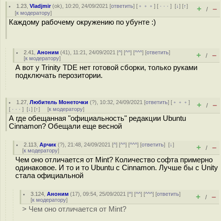
1.23
,
Vladjmir
(
ok
), 10:20, 24/09/2021 [
ответить
] [
﹢﹢﹢
] [
· · ·
]
[
↓
] [
↑
]
+
–
/
[
к модератору
]
Каждому рабочему окружению по убунте :)
2.41
,
Аноним
(
41
), 11:21, 24/09/2021 [
^
] [
^^
] [
^^^
] [
ответить
]
+
–
/
[
к модератору
]
А вот у Trinity TDE нет готовой сборки, только руками
подключать перозитории.
1.27
,
Любитель Монеточки
(
?
), 10:32, 24/09/2021 [
ответить
] [
﹢﹢﹢
]
+
–
/
[
· · ·
]
[
↓
] [
↑
] [
к модератору
]
А где обещанная "официальность" редакции Ubuntu
Cinnamon? Обещали еще весной
2.113
,
Арчик
(
?
), 21:48, 24/09/2021 [
^
] [
^^
] [
^^^
] [
ответить
]
[
↓
]
+
–
/
[
к модератору
]
Чем оно отличается от Mint? Количество софта примерно
одинаковое. И то и то Ubuntu c Cinnamon. Лучше бы с Unity
стала официальной
3.124
,
Аноним
(
17
), 09:54, 25/09/2021 [
^
] [
^^
] [
^^^
] [
ответить
]
+
–
/
[
к модератору
]
> Чем оно отличается от Mint?