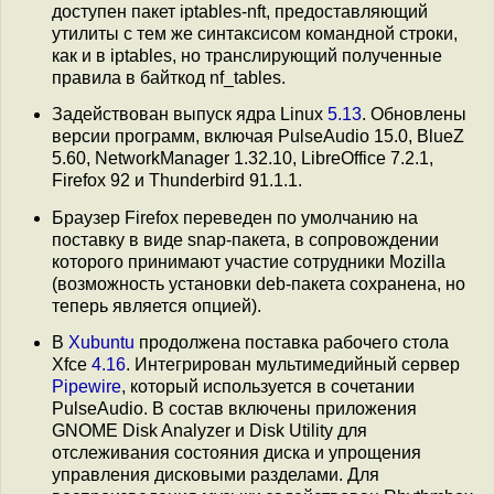
доступен пакет iptables-nft, предоставляющий
утилиты с тем же синтаксисом командной строки,
как и в iptables, но транслирующий полученные
правила в байткод nf_tables.
Задействован выпуск ядра Linux
5.13
. Обновлены
версии программ, включая PulseAudio 15.0, BlueZ
5.60, NetworkManager 1.32.10, LibreOffice 7.2.1,
Firefox 92 и Thunderbird 91.1.1.
Браузер Firefox переведен по умолчанию на
поставку в виде snap-пакета, в сопровождении
которого принимают участие сотрудники Mozilla
(возможность установки deb-пакета сохранена, но
теперь является опцией).
В
Xubuntu
продолжена поставка рабочего стола
Xfce
4.16
. Интегрирован мультимедийный сервер
Pipewire
, который используется в сочетании
PulseAudio. В состав включены приложения
GNOME Disk Analyzer и Disk Utility для
отслеживания состояния диска и упрощения
управления дисковыми разделами. Для