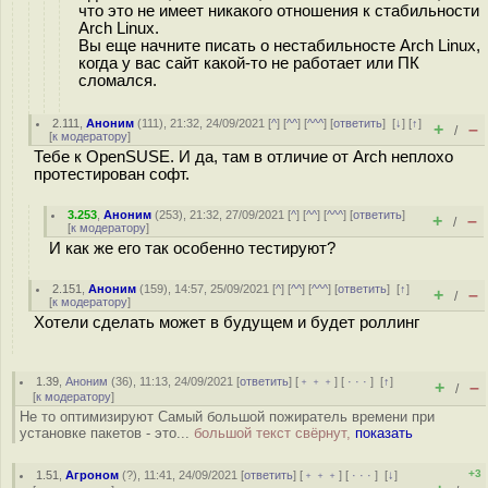
что это не имеет никакого отношения к стабильности
Arch Linux.
Вы еще начните писать о нестабильносте Arch Linux,
когда у вас сайт какой-то не работает или ПК
сломался.
2.111
,
Аноним
(
111
), 21:32, 24/09/2021 [
^
] [
^^
] [
^^^
] [
ответить
]
[
↓
] [
↑
]
+
–
/
[
к модератору
]
Тебе к OpenSUSE. И да, там в отличие от Arch неплохо
протестирован софт.
3.253
,
Аноним
(
253
), 21:32, 27/09/2021 [
^
] [
^^
] [
^^^
] [
ответить
]
+
–
/
[
к модератору
]
И как же его так особенно тестируют?
2.151
,
Аноним
(
159
), 14:57, 25/09/2021 [
^
] [
^^
] [
^^^
] [
ответить
]
[
↑
]
+
–
/
[
к модератору
]
Хотели сделать может в будущем и будет роллинг
1.39
,
Аноним
(
36
), 11:13, 24/09/2021 [
ответить
] [
﹢﹢﹢
] [
· · ·
]
[
↑
]
+
–
/
[
к модератору
]
Не то оптимизируют Самый большой пожиратель времени при
установке пакетов - это...
большой текст свёрнут,
показать
+3
1.51
,
Агроном
(
?
), 11:41, 24/09/2021 [
ответить
] [
﹢﹢﹢
] [
· · ·
]
[
↓
]