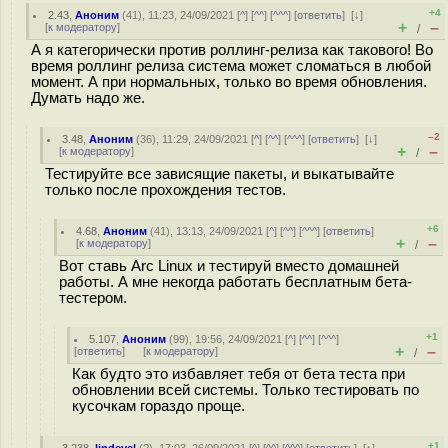
+4
2.43
,
Аноним
(
41
), 11:23, 24/09/2021 [
^
] [
^^
] [
^^^
] [
ответить
]
[
↓
]
+
–
[
к модератору
]
/
А я категорически против роллинг-релиза как такового! Во
время роллинг релиза система может сломаться в любой
момент. А при нормальных, только во время обновления.
Думать надо же.
–2
3.48
,
Аноним
(
36
), 11:29, 24/09/2021 [
^
] [
^^
] [
^^^
] [
ответить
]
[
↓
]
+
–
[
к модератору
]
/
Тестируйте все зависящие пакеты, и выкатывайте
только после прохождения тестов.
+6
4.68
,
Аноним
(
41
), 13:13, 24/09/2021 [
^
] [
^^
] [
^^^
] [
ответить
]
+
–
[
к модератору
]
/
Вот ставь Arc Linux и тестируй вместо домашней
работы. А мне некогда работать бесплатным бета-
тестером.
+1
5.107
,
Аноним
(
99
), 19:56, 24/09/2021 [
^
] [
^^
] [
^^^
]
+
–
[
ответить
]
[
к модератору
]
/
Как будто это избавляет тебя от бета теста при
обновлении всей системы. Только тестировать по
кусочкам гораздо проще.
+1