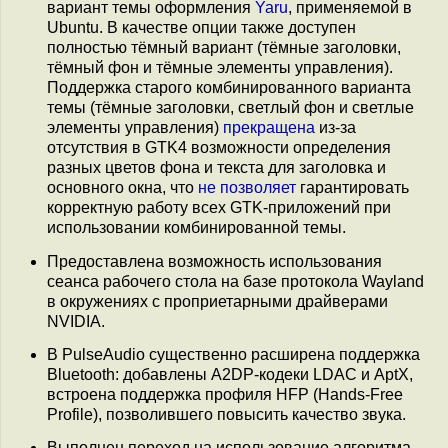
вариант темы оформления
Yaru
, применяемой в
Ubuntu. В качестве опции также доступен
полностью тёмный вариант (тёмные заголовки,
тёмный фон и тёмные элементы управления).
Поддержка старого комбинированного варианта
темы (тёмные заголовки, светлый фон и светлые
элементы управления)
прекращена
из-за
отсутствия в GTK4 возможности определения
разных цветов фона и текста для заголовка и
основного окна, что
не позволяет
гарантировать
корректную работу всех GTK-приложений при
использовании комбинированной темы.
Предоставлена возможность использования
сеанса рабочего стола на базе протокола Wayland
в окружениях с проприетарными драйверами
NVIDIA.
В PulseAudio существенно расширена поддержка
Bluetooth: добавлены A2DP-кодеки LDAC и AptX,
встроена поддержка профиля HFP (Hands-Free
Profile), позволившего повысить качество звука.
Выполнен переход на использование алгоритма