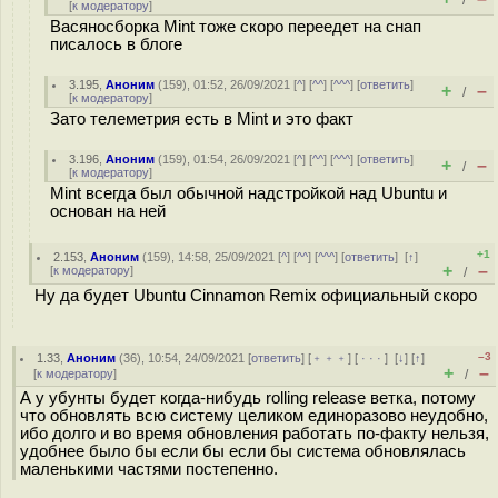
/
[
к модератору
]
Васяносборка Mint тоже скоро переедет на снап
писалось в блоге
3.195
,
Аноним
(
159
), 01:52, 26/09/2021 [
^
] [
^^
] [
^^^
] [
ответить
]
+
–
/
[
к модератору
]
Зато телеметрия есть в Mint и это факт
3.196
,
Аноним
(
159
), 01:54, 26/09/2021 [
^
] [
^^
] [
^^^
] [
ответить
]
+
–
/
[
к модератору
]
Mint всегда был обычной надстройкой над Ubuntu и
основан на ней
+1
2.153
,
Аноним
(
159
), 14:58, 25/09/2021 [
^
] [
^^
] [
^^^
] [
ответить
]
[
↑
]
+
–
[
к модератору
]
/
Ну да будет Ubuntu Cinnamon Remix официальный скоро
–3
1.33
,
Аноним
(
36
), 10:54, 24/09/2021 [
ответить
] [
﹢﹢﹢
] [
· · ·
]
[
↓
] [
↑
]
+
–
[
к модератору
]
/
А у убунты будет когда-нибудь rolling release ветка, потому
что обновлять всю систему целиком единоразово неудобно,
ибо долго и во время обновления работать по-факту нельзя,
удобнее было бы если бы если бы система обновлялась
маленькими частями постепенно.