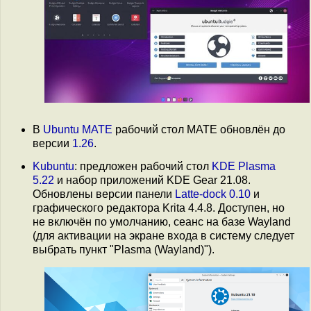
В
Ubuntu MATE
рабочий стол MATE обновлён до
версии
1.26
.
Kubuntu
: предложен рабочий стол
KDE Plasma
5.22
и набор приложений KDE Gear 21.08.
Обновлены версии панели
Latte-dock 0.10
и
графического редактора Krita 4.4.8. Доступен, но
не включён по умолчанию, сеанс на базе Wayland
(для активации на экране входа в систему следует
выбрать пункт "Plasma (Wayland)").