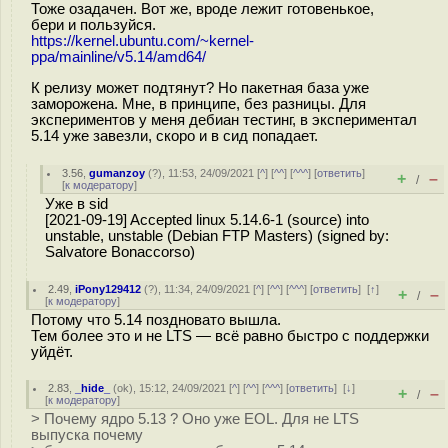
Тоже озадачен. Вот же, вроде лежит готовенькое,
бери и пользуйся.
https://kernel.ubuntu.com/~kernel-
ppa/mainline/v5.14/amd64/
К релизу может подтянут? Но пакетная база уже
заморожена. Мне, в принципе, без разницы. Для
экспериментов у меня дебиан тестинг, в экспериментал
5.14 уже завезли, скоро и в сид попадает.
3.56
,
gumanzoy
(
?
), 11:53, 24/09/2021 [
^
] [
^^
] [
^^^
] [
ответить
]
+
–
/
[
к модератору
]
Уже в sid
[2021-09-19] Accepted linux 5.14.6-1 (source) into
unstable, unstable (Debian FTP Masters) (signed by:
Salvatore Bonaccorso)
2.49
,
iPony129412
(
?
), 11:34, 24/09/2021 [
^
] [
^^
] [
^^^
] [
ответить
]
[
↑
]
+
–
/
[
к модератору
]
Потому что 5.14 поздновато вышла.
Тем более это и не LTS — всё равно быстро с поддержки
уйдёт.
2.83
,
_hide_
(
ok
), 15:12, 24/09/2021 [
^
] [
^^
] [
^^^
] [
ответить
]
[
↓
]
+
–
/
[
к модератору
]
> Почему ядро 5.13 ? Оно уже EOL. Для не LTS
выпуска почему