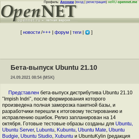
Профиль:
Аноним
(
вход
|
регистрация
)
неRU
opennet.me
[
новости
/
+++
|
форум
|
теги
|
]
Бета-выпуск Ubuntu 21.10
24.09.2021 08:54 (MSK)
Представлен
бета-выпуск дистрибутива Ubuntu 21.10
"Impish Indri", после формирования которого
произведена полная заморозка пакетной базы, и
разработчики перешли к итоговому тестированию и
исправлению ошибок. Релиз запланирован на 14
октября. Готовые тестовые образы созданы для
Ubuntu,
Ubuntu Server
,
Lubuntu
,
Kubuntu
,
Ubuntu Mate
,
Ubuntu
Budgie
,
Ubuntu Studio
,
Xubuntu
и UbuntuKylin (редакция