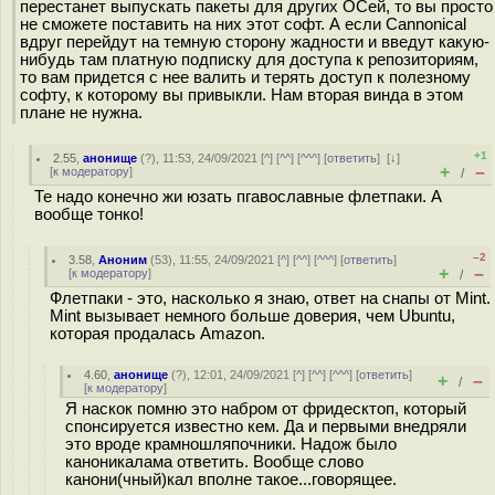
перестанет выпускать пакеты для других ОСей, то вы просто
не сможете поставить на них этот софт. А если Cannonical
вдруг перейдут на темную сторону жадности и введут какую-
нибудь там платную подписку для доступа к репозиториям,
то вам придется с нее валить и терять доступ к полезному
софту, к которому вы привыкли. Нам вторая винда в этом
плане не нужна.
+1
2.55
,
анонище
(
?
), 11:53, 24/09/2021 [
^
] [
^^
] [
^^^
] [
ответить
]
[
↓
]
+
–
[
к модератору
]
/
Те надо конечно жи юзать пгавославные флетпаки. А
вообще тонко!
–2
3.58
,
Аноним
(
53
), 11:55, 24/09/2021 [
^
] [
^^
] [
^^^
] [
ответить
]
+
–
[
к модератору
]
/
Флетпаки - это, насколько я знаю, ответ на снапы от Mint.
Mint вызывает немного больше доверия, чем Ubuntu,
которая продалась Amazon.
4.60
,
анонище
(
?
), 12:01, 24/09/2021 [
^
] [
^^
] [
^^^
] [
ответить
]
+
–
/
[
к модератору
]
Я наскок помню это набром от фридесктоп, который
спонсируется известно кем. Да и первыми внедряли
это вроде крамношляпочники. Надож было
каноникалама ответить. Вообще слово
канони(чный)кал вполне такое...говорящее.