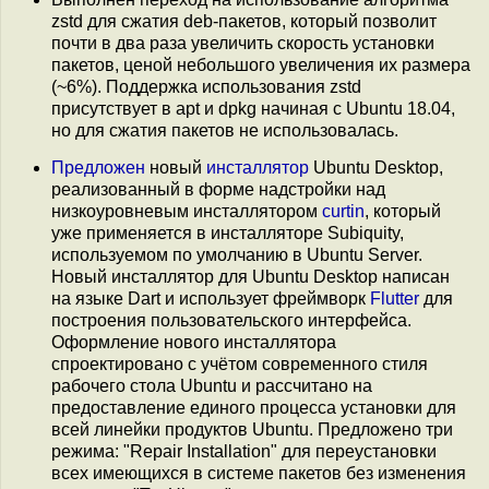
zstd для сжатия deb-пакетов, который позволит
почти в два раза увеличить скорость установки
пакетов, ценой небольшого увеличения их размера
(~6%). Поддержка использования zstd
присутствует в apt и dpkg начиная с Ubuntu 18.04,
но для сжатия пакетов не использовалась.
Предложен
новый
инсталлятор
Ubuntu Desktop,
реализованный в форме надстройки над
низкоуровневым инсталлятором
curtin
, который
уже применяется в инсталляторе Subiquity,
используемом по умолчанию в Ubuntu Server.
Новый инсталлятор для Ubuntu Desktop написан
на языке Dart и использует фреймворк
Flutter
для
построения пользовательского интерфейса.
Оформление нового инсталлятора
спроектировано с учётом современного стиля
рабочего стола Ubuntu и рассчитано на
предоставление единого процесса установки для
всей линейки продуктов Ubuntu. Предложено три
режима: "Repair Installation" для переустановки
всех имеющихся в системе пакетов без изменения