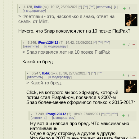
4.128
,
llolik
(
ok
), 10:12, 25/09/2021 [
^
] [
^^
] [
^^^
] [
ответить
]
[
↓
]
+
–
/
[
к модератору
]
> Флетпаки - это, насколько я знаю, ответ на
снапы от Mint.
Ничего, что Snap появился лет на 10 позже FlatPak?
5.246
,
iPony129412
(
?
), 14:42, 27/09/2021 [
^
] [
^^
] [
^^^
]
+
–
/
[
ответить
]
[
к модератору
]
> Snap появился лет на 10 позже FlatPak
Какой-то бред.
6.247
,
llolik
(
ok
), 15:36, 27/09/2021 [
^
] [
^^
] [
^^^
]
+
–
/
[
ответить
]
[
к модератору
]
> Какой-то бред.
Click, из которого вырос xdg-apps, который
потом стал Flatpak-ом, появился в 2007-м
Snap более-менее оформился только к 2015-2017г.
7.249
,
iPony129412
(
?
), 18:49, 27/09/2021 [
^
] [
^^
] [
^^^
]
+
–
/
[
ответить
]
[
к модератору
]
Ну вот я и напсал про бред. ЧТо максимально
натягиваешь.
Одно в одну сторону, а другое в другую.
Что было в 2007 очень трудно назвать flatpak. Но