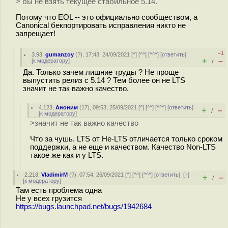
> бы не взять текущее стабильное 5.14.
Потому что EOL -- это официально сообществом, а
Canonical бекпортировать исправления никто не
запрещает!
–1
3.93
,
gumanzoy
(
?
), 17:43, 24/09/2021 [
^
] [
^^
] [
^^^
] [
ответить
]
+
–
[
к модератору
]
/
Да. Только зачем лишние труды ? Не проще
выпустить релиз с 5.14 ? Тем более он не LTS
значит не так важно качество.
4.123
,
Аноним
(
17
), 09:53, 25/09/2021 [
^
] [
^^
] [
^^^
] [
ответить
]
+
–
/
[
к модератору
]
>значит не так важно качество
Что за чушь. LTS от Не-LTS отличается только сроком
поддержки, а не еще и качеством. Качество Non-LTS
такое же как и у LTS.
2.218
,
VladimirM
(
?
), 07:54, 26/09/2021 [
^
] [
^^
] [
^^^
] [
ответить
]
[
↑
]
+
–
/
[
к модератору
]
Там есть проблема одна
Не у всех грузится
https://bugs.launchpad.net/bugs/1942684