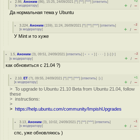
+2
2.86
,
Аноним
(
86
), 15:25, 24/09/2021 [
^
] [
^^
] [
^^^
] [
ответить
]
+
–
[
к модератору
]
/
Да нормальная тема у Ubuntu
–2
3.224
,
Аноним
(
159
), 11:24, 26/09/2021 [
^
] [
^^
] [
^^^
] [
ответить
]
+
–
[
к модератору
]
/
У Mint и то хуже
–2
1.5
,
Аноним
(
3
), 09:51, 24/09/2021 [
ответить
] [
﹢﹢﹢
] [
· · ·
]
[
↓
] [
↑
]
+
–
[
к модератору
]
/
как обновиться с 21.04 ?)
+1
2.10
,
ET
(
?
), 09:55, 24/09/2021 [
^
] [
^^
] [
^^^
] [
ответить
]
[
↓
]
+
–
[
к модератору
]
/
> To upgrade to Ubuntu 21.10 Beta from Ubuntu 21.04, follow
these
> instructions:
>
>
https://help.ubuntu.com/community/ImpishUpgrades
–1
3.13
,
Аноним
(
3
), 10:02, 24/09/2021 [
^
] [
^^
] [
^^^
] [
ответить
]
+
–
[
к модератору
]
/
спс, уже обновляюсь )