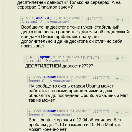
десятилетней давности? Только на серверах. А на
серверах Cinnamon зачем?
5.190
,
Аноним
(
159
), 01:47, 26/09/2021 [
^
] [
^^
] [
^^^
]
+
–
/
[
ответить
]
[
↓
] [
к модератору
]
Вообще-то на десктопе тоже нужен стабильный
дистр и не всегда роллинг с длительной поддержкой
вон даже Debian прибавляют пару лет
дополнительно и да на десктопе он отлично себя
показывает
6.221
,
Арчик
(
?
), 09:14, 26/09/2021 [
^
] [
^^
] [
^^^
]
+
–
/
[
ответить
]
[
к модератору
]
ДЕСЯТИЛЕТНЕЙ давности?????
7.227
,
Аноним
(
159
), 11:29, 26/09/2021 [
^
] [
^^
] [
^^^
]
+
–
/
[
ответить
]
[
к модератору
]
Ну вообще-то очень старая Ubuntu может
работать с новыми приложениями и даже
обновлять до последней Ubuntu а хвалёный Mint
так не может
7.228
,
Аноним
(
159
), 11:31, 26/09/2021 [
^
] [
^^
] [
^^^
]
+
–
/
[
ответить
]
[
к модератору
]
Вон Ubuntu старючая с 12.04 обновилась без
проблем до 21.10 возможно и 10.04 а Mint так
может конечно нет