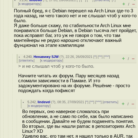
3.238
,
lindevel
(
?
), 17:03, 26/09/2021 [
^
] [
^^
] [
^^^
] [
ответить
]
[
↑
]
+
–
[
к модератору
]
/
Полный бред, я с Debian перешел на Arch Linux где-то 3
года назад, ни чего такого нет и не слышал чтоб у кого-то
было.
Я даже больше скажу, по стабильности Arch Linux мне
понравился больше Debian, в Debian тысяча лет пройдет,
пока исправят баг, это уж не говоря о том, что там
мантейнеры не редко нарошно отключают важный
фунционал на этапе компиляции
4.240
,
Ненавижу SJW
(
?
), 22:26, 26/09/2021 [
^
] [
^^
] [
^^^
]
+
–
/
[
ответить
]
[
к модератору
]
> и не слышал чтоб у кого-то было.
Начните читать их форум. Пару месяцев назад
сломали зависимости в Памаке. И это
задокументировано на их форуме. Решёние - просто
подождать когда пофиксят
5.242
,
lindevel
(
?
), 08:35, 27/09/2021 [
^
] [
^^
] [
^^^
] [
ответить
]
+
–
/
[
к модератору
]
Во первых, оно наверное сломалось при
обновлении, а не само по себе, как было написанно
в сообщении. Давайте не будем подменять понятия.
Во вторых, где вы нашли pamac в репозиториях Arch
Linux? XD
Удивлю вас, его там нет, я нашел только в AUR, так