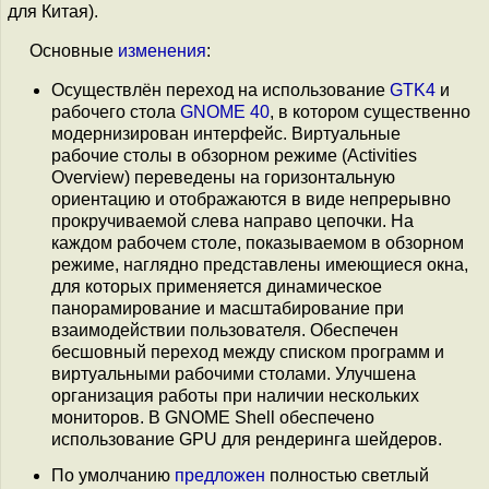
для Китая).
Основные
изменения
:
Осуществлён переход на использование
GTK4
и
рабочего стола
GNOME 40
, в котором существенно
модернизирован интерфейс. Виртуальные
рабочие столы в обзорном режиме (Activities
Overview) переведены на горизонтальную
ориентацию и отображаются в виде непрерывно
прокручиваемой слева направо цепочки. На
каждом рабочем столе, показываемом в обзорном
режиме, наглядно представлены имеющиеся окна,
для которых применяется динамическое
панорамирование и масштабирование при
взаимодействии пользователя. Обеспечен
бесшовный переход между списком программ и
виртуальными рабочими столами. Улучшена
организация работы при наличии нескольких
мониторов. В GNOME Shell обеспечено
использование GPU для рендеринга шейдеров.
По умолчанию
предложен
полностью светлый