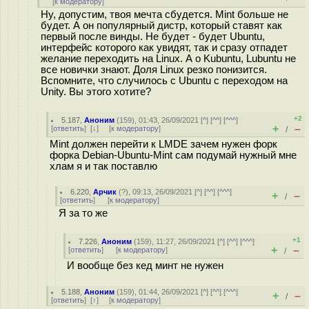
[
к модератору
]
Ну, допустим, твоя мечта сбудется. Mint больше не
будет. А он популярный дистр, который ставят как
первый после винды. Не будет - будет Ubuntu,
интерфейс которого как увидят, так и сразу отпадет
желание переходить на Linux. А о Kubuntu, Lubuntu не
все новички знают. Доля Linux резко понизится.
Вспомните, что случилось с Ubuntu с переходом на
Unity. Вы этого хотите?
+2
5.187
,
Аноним
(
159
), 01:43, 26/09/2021 [
^
] [
^^
] [
^^^
]
+
–
[
ответить
]
[
↓
] [
к модератору
]
/
Mint должен перейти к LMDE зачем нужен форк
форка Debian-Ubuntu-Mint сам подумай нужный мне
хлам я и так поставлю
6.220
,
Арчик
(
?
), 09:13, 26/09/2021 [
^
] [
^^
] [
^^^
]
+
–
/
[
ответить
]
[
к модератору
]
Я за то же
+1
7.226
,
Аноним
(
159
), 11:27, 26/09/2021 [
^
] [
^^
] [
^^^
]
+
–
[
ответить
]
[
к модератору
]
/
И вообще без кед минт не нужен
5.188
,
Аноним
(
159
), 01:44, 26/09/2021 [
^
] [
^^
] [
^^^
]
+
–
/
[
ответить
]
[
↑
] [
к модератору
]