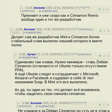
6.214
,
Аноним
(
159
), 02:15, 26/09/2021 [
^
] [
^^
] [
^^^
]
+
–
/
[
ответить
]
[
к модератору
]
Признают и уже скоро как и Cinnamon Remix
вообще один и тот же разработчик
3.155
,
Аноним
(
159
), 15:00, 25/09/2021 [
^
] [
^^
] [
^^^
] [
ответить
]
+
–
/
[
↓
] [
↑
] [
к модератору
]
Делает сам же разработчик Mint и Cinnamon более
стабильный хлам выпилен лишний которого в минте
полно
4.162
,
Арчик
(
?
), 17:36, 25/09/2021 [
^
] [
^^
] [
^^^
] [
ответить
]
+
–
/
[
к модератору
]
Одинаково там хлама. Нужно минимум - ставь Debian
Cinnamon (отличается от Ubuntu только отсутствием
PPA).
А ещё Ubuntu следит и сотрудничает с Microsoft,
Amazon и Facebook и содержит в себе 💩 пол
названием Snap. В Mint это все выпилено.
Ах да, ты один из тех, что делает всё возможное,
чтобы защитить свою говнuntu cinnamon.
5.186
,
Аноним
(
159
), 01:42, 26/09/2021 [
^
] [
^^
] [
^^^
]
+
–
/
[
ответить
]
[
к модератору
]
Не угадали я за Debian Cinnamon но суть не в этом а