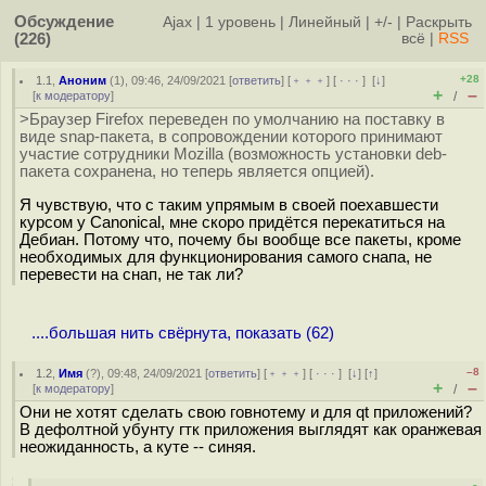
Обсуждение
Ajax
|
1 уровень
|
Линейный
|
+/-
|
Раскрыть
(226)
всё
|
RSS
+28
1.1
,
Аноним
(
1
), 09:46, 24/09/2021 [
ответить
] [
﹢﹢﹢
] [
· · ·
]
[
↓
]
+
–
[
к модератору
]
/
>Браузер Firefox переведен по умолчанию на поставку в
виде snap-пакета, в сопровождении которого принимают
участие сотрудники Mozilla (возможность установки deb-
пакета сохранена, но теперь является опцией).
Я чувствую, что с таким упрямым в своей поехавшести
курсом у Canonical, мне скоро придётся перекатиться на
Дебиан. Потому что, почему бы вообще все пакеты, кроме
необходимых для функционирования самого снапа, не
перевести на снап, не так ли?
....большая нить свёрнута, показать (62)
–8
1.2
,
Имя
(
?
), 09:48, 24/09/2021 [
ответить
] [
﹢﹢﹢
] [
· · ·
]
[
↓
] [
↑
]
+
–
[
к модератору
]
/
Они не хотят сделать свою говнотему и для qt приложений?
В дефолтной убунту гтк приложения выглядят как оранжевая
неожиданность, а куте -- синяя.