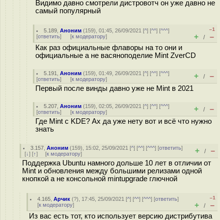
Видимо давно смотрели дистровотч он уже давно не
самый популярный
–1
5.189
,
Аноним
(
159
), 01:45, 26/09/2021 [
^
] [
^^
] [
^^^
]
+
–
[
ответить
]
[
к модератору
]
/
Как раз официальные флаворы на то они и
официальные а не васяноподелие Mint ZverCD
5.191
,
Аноним
(
159
), 01:49, 26/09/2021 [
^
] [
^^
] [
^^^
]
+
–
/
[
ответить
]
[
к модератору
]
Первый после винды давно уже не Mint в 2021
5.207
,
Аноним
(
159
), 02:05, 26/09/2021 [
^
] [
^^
] [
^^^
]
+
–
/
[
ответить
]
[
к модератору
]
Где Mint с KDE? Ах да уже нету вот и всё что нужно
знать
3.157
,
Аноним
(
159
), 15:02, 25/09/2021 [
^
] [
^^
] [
^^^
] [
ответить
]
+
–
/
[
↓
] [
↑
] [
к модератору
]
Поддержка Ubuntu намного дольше 10 лет в отличии от
Mint и обновления между большими релизами одной
кнопкой а не консольной mintupgrade глючной
–1
4.165
,
Арчик
(
?
), 17:45, 25/09/2021 [
^
] [
^^
] [
^^^
] [
ответить
]
+
–
[
к модератору
]
/
Из вас есть тот, кто использует версию дистрибутива