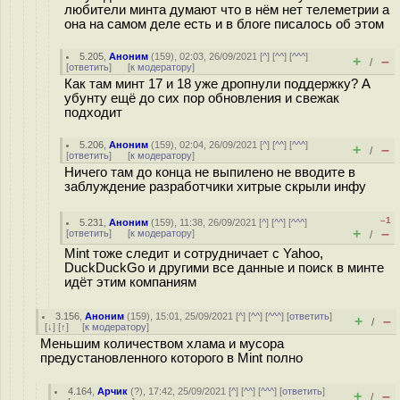
любители минта думают что в нём нет телеметрии а
она на самом деле есть и в блоге писалось об этом
5.205
,
Аноним
(
159
), 02:03, 26/09/2021 [
^
] [
^^
] [
^^^
]
+
–
/
[
ответить
]
[
к модератору
]
Как там минт 17 и 18 уже дропнули поддержку? А
убунту ещё до сих пор обновления и свежак
подходит
5.206
,
Аноним
(
159
), 02:04, 26/09/2021 [
^
] [
^^
] [
^^^
]
+
–
/
[
ответить
]
[
к модератору
]
Ничего там до конца не выпилено не вводите в
заблуждение разработчики хитрые скрыли инфу
–1
5.231
,
Аноним
(
159
), 11:38, 26/09/2021 [
^
] [
^^
] [
^^^
]
+
–
[
ответить
]
[
к модератору
]
/
Mint тоже следит и сотрудничает с Yahoo,
DuckDuckGo и другими все данные и поиск в минте
идёт этим компаниям
3.156
,
Аноним
(
159
), 15:01, 25/09/2021 [
^
] [
^^
] [
^^^
] [
ответить
]
+
–
/
[
↓
] [
↑
] [
к модератору
]
Меньшим количеством хлама и мусора
предустановленного которого в Mint полно
4.164
,
Арчик
(
?
), 17:42, 25/09/2021 [
^
] [
^^
] [
^^^
] [
ответить
]
+
–
/