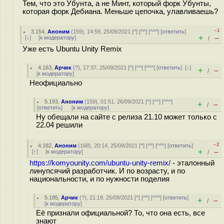
Тем, что это Убунта, а не Минт, который форк Убунты,
которая форк Дебиана. Меньше цепочка, улавливаешь?
–1
3.154
,
Аноним
(
159
), 14:59, 25/09/2021 [
^
] [
^^
] [
^^^
] [
ответить
]
+
–
[
↓
] [
к модератору
]
/
Уже есть Ubuntu Unity Remix
4.163
,
Арчик
(
?
), 17:37, 25/09/2021 [
^
] [
^^
] [
^^^
] [
ответить
]
[
↓
]
+
–
/
[
к модератору
]
Неофициально
5.193
,
Аноним
(
159
), 01:51, 26/09/2021 [
^
] [
^^
] [
^^^
]
+
–
/
[
ответить
]
[
к модератору
]
Ну обещали на сайте с релиза 21.10 может только с
22.04 решили
–2
4.182
,
Аноним
(
168
), 20:14, 25/09/2021 [
^
] [
^^
] [
^^^
] [
ответить
]
+
–
[
↑
] [
к модератору
]
/
https://komyounity.com/ubuntu-unity-remix/
- эталонный
линупcячий разработчик. И по возрасту, и по
национальности, и по нужности поделия
5.185
,
Арчик
(
?
), 21:19, 25/09/2021 [
^
] [
^^
] [
^^^
] [
ответить
]
+
–
/
[
к модератору
]
Её признали официальной? То, что она есть, все
знают