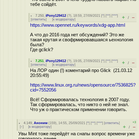
тебе сойдёт.
7.250
,
iPony129412
(
?
), 18:59, 27/09/2021 [
^
] [
^^
] [
^^^
]
+
–
/
[
ответить
]
[
к модератору
]
https://www.opennet.ru/keywords/xdg-app.html
А что до 2016 года нет обсуждений? Это же
такая крутая и свофрмировавшаяся ьехнология
была?
Где gclick?
7.251
,
iPony129412
(
?
), 19:05, 27/09/2021 [
^
] [
^^
] [
^^^
]
+
–
/
[
ответить
]
[
к модератору
]
На ЛОР один (!) коментарий про Glick (21.03.12
20:55:49)
https://www.linux.org.ru/news/opensource/7536825?
cid=7552056
Всё! Сформировалась технология в 2007 году.
Так сформировалась, что никто о ней не знал.
Что уж о практическом применении говорить.
+3
4.149
,
Аноним
(
159
), 14:55, 25/09/2021 [
^
] [
^^
] [
^^^
] [
ответить
]
+
–
[
↑
] [
к модератору
]
/
Увы Mint тоже перейдёт на снапы вопрос времени уже
говорилось ранее