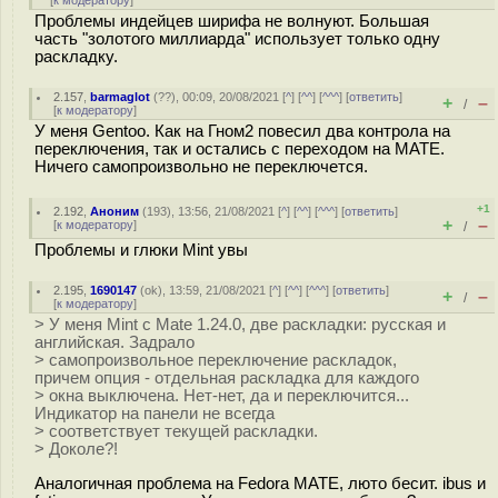
[
к модератору
]
Проблемы индейцев ширифа не волнуют. Большая
часть "золотого миллиарда" использует только одну
раскладку.
2.157
,
barmaglot
(
??
), 00:09, 20/08/2021 [
^
] [
^^
] [
^^^
] [
ответить
]
+
–
/
[
к модератору
]
У меня Gentoo. Как на Гном2 повесил два контрола на
переключения, так и остались с переходом на MATE.
Ничего самопроизвольно не переключется.
+1
2.192
,
Аноним
(
193
), 13:56, 21/08/2021 [
^
] [
^^
] [
^^^
] [
ответить
]
+
–
[
к модератору
]
/
Проблемы и глюки Mint увы
2.195
,
1690147
(
ok
), 13:59, 21/08/2021 [
^
] [
^^
] [
^^^
] [
ответить
]
+
–
/
[
к модератору
]
> У меня Mint с Mate 1.24.0, две раскладки: русская и
английская. Задрало
> самопроизвольное переключение раскладок,
причем опция - отдельная раскладка для каждого
> окна выключена. Нет-нет, да и переключится...
Индикатор на панели не всегда
> соответствует текущей раскладки.
> Доколе?!
Аналогичная проблема на Fedora MATE, люто бесит. ibus и