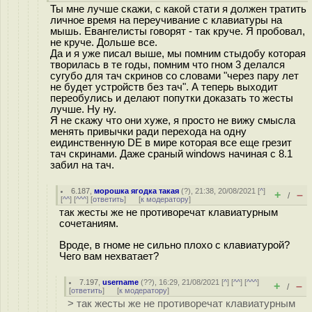
Ты мне лучше скажи, с какой стати я должен тратить
личное время на переучивание с клавиатуры на
мышь. Евангелисты говорят - так круче. Я пробовал,
не круче. Дольше все.
Да и я уже писал выше, мы помним стыдобу которая
творилась в те годы, помним что гном 3 делался
сугубо для тач скринов со словами "через пару лет
не будет устройств без тач". А теперь выходит
переобулись и делают попутки доказать то жесты
лучше. Ну ну.
Я не скажу что они хуже, я просто не вижу смысла
менять привычки ради перехода на одну
еидинственную DE в мире которая все еще грезит
тач скринами. Даже сраный windows начиная с 8.1
забил на тач.
6.187
,
морошка ягодка такая
(
?
), 21:38, 20/08/2021 [
^
]
+
–
/
[
^^
] [
^^^
] [
ответить
]
[
к модератору
]
так жесты же не противоречат клавиатурным
сочетаниям.
Вроде, в гноме не сильно плохо с клавиатурой?
Чего вам нехватает?
7.197
,
username
(
??
), 16:29, 21/08/2021 [
^
] [
^^
] [
^^^
]
+
–
/
[
ответить
]
[
к модератору
]
> так жесты же не противоречат клавиатурным