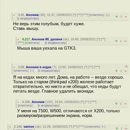
3.45
,
Аноним
(
45
), 11:37, 19/08/2021 [
^
] [
^^
] [
^^^
] [
ответить
]
[
↓
]
+
–
/
[
к модератору
]
Не верь этим голубым, будет хуже.
Ставь мышу.
4.217
,
Аноним 80_уровня
(
ok
), 19:49, 29/08/2021 [
^
] [
^^
]
+
–
/
[
^^^
] [
ответить
]
[
к модератору
]
Мыша ваша уехала на GTK3.
–1
3.69
,
Аноним в кедах
(
?
), 13:50, 19/08/2021 [
^
] [
^^
] [
^^^
]
+
–
[
ответить
]
[
↑
] [
к модератору
]
/
Я на кедах много лет. Дома, на работе -- везде хорошо.
Только на старом (thinkpad x200) железе работает
отвратительно, но никто и не обещал, что кеды будут
летать везде. Главное удалить аконади.
4.105
,
Аноним
(
102
), 19:04, 19/08/2021 [
^
] [
^^
] [
^^^
]
+
–
/
[
ответить
]
[
к модератору
]
У меня на T500, W500, отличаются от X200, только
размером/разрешением экрана, норм.
2.146
,
vantoo
(
ok
), 21:29, 19/08/2021 [
^
] [
^^
] [
^^^
] [
ответить
]
[
↑
]
+
–
/