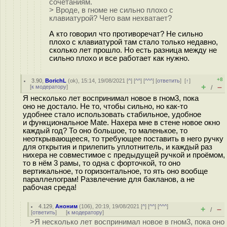
сочетаниям.
> Вроде, в гноме не сильно плохо с
клавиатурой? Чего вам нехватает?
А кто говорил что противоречат? Не сильно
плохо с клавиатурой там стало только недавно,
сколько лет прошло. Но есть разница между не
сильно плохо и все работает как нужно.
+8
3.90
,
BorichL
(
ok
), 15:14, 19/08/2021 [
^
] [
^^
] [
^^^
] [
ответить
]
[
↑
]
+
–
[
к модератору
]
/
Я несколько лет воспринимал новое в гном3, пока
оно не достало. Не то, чтобы сильно, но как-то
удобнее стало использовать стабильное, удобное
и функциональное Mate. Нахера мне в стене новое окно
каждый год? То оно большое, то маленькое, то
неоткрывающееся, то требующее поставить в него ручку
для открытия и прилепить уплотнитель, и каждый раз
нихера не совместимое с предыдущей ручкой и проёмом,
то в нём 3 рамы, то одна с форточкой, то оно
вертикальное, то горизонтальное, то ять оно вообще
параллелограм! Развлечение для бакланов, а не
рабочая среда!
4.129
,
Аноним
(
106
), 20:19, 19/08/2021 [
^
] [
^^
] [
^^^
]
+
–
/
[
ответить
]
[
к модератору
]
>Я несколько лет воспринимал новое в гном3, пока оно