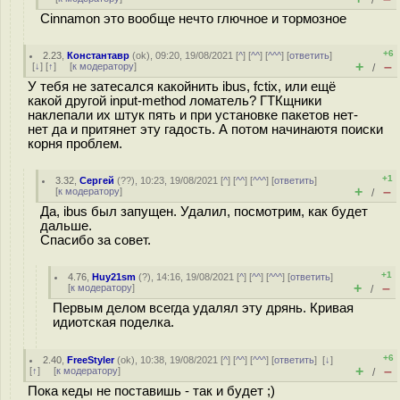
/
Cinnamon это вообще нечто глючное и тормозное
+6
2.23
,
Константавр
(
ok
), 09:20, 19/08/2021 [
^
] [
^^
] [
^^^
] [
ответить
]
+
–
[
↓
] [
↑
] [
к модератору
]
/
У тебя не затесался какойнить ibus, fctix, или ещё
какой другой input-method ломатель? ГТКщники
наклепали их штук пять и при установке пакетов нет-
нет да и притянет эту гадость. А потом начинаютя поиски
корня проблем.
+1
3.32
,
Сергей
(
??
), 10:23, 19/08/2021 [
^
] [
^^
] [
^^^
] [
ответить
]
+
–
[
к модератору
]
/
Да, ibus был запущен. Удалил, посмотрим, как будет
дальше.
Спасибо за совет.
+1
4.76
,
Huy21sm
(
?
), 14:16, 19/08/2021 [
^
] [
^^
] [
^^^
] [
ответить
]
+
–
[
к модератору
]
/
Первым делом всегда удалял эту дрянь. Кривая
идиотская поделка.
+6
2.40
,
FreeStyler
(
ok
), 10:38, 19/08/2021 [
^
] [
^^
] [
^^^
] [
ответить
]
[
↓
]
+
–
[
↑
] [
к модератору
]
/
Пока кеды не поставишь - так и будет ;)