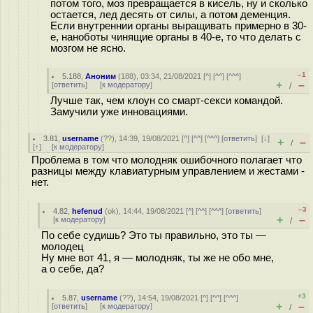
потом того, моз превращается в кисель, ну и сколько
остается, лед десять от силы, а потом деменция.
Если внутреннии органы выращивать примерно в 30-
е, наноботы чинящие органы в 40-е, то что делать с
мозгом не ясно.
–1
5.188
,
Аноним
(
188
), 03:34, 21/08/2021 [
^
] [
^^
] [
^^^
]
+
–
[
ответить
]
[
к модератору
]
/
Лучше так, чем клоун со смарт-секси командой.
Замучили уже инновациями.
3.81
,
username
(
??
), 14:39, 19/08/2021 [
^
] [
^^
] [
^^^
] [
ответить
]
[
↓
]
+
–
/
[
↑
] [
к модератору
]
Проблема в том что молодняк ошибочного полагает что
разницы между клавиатурным управлением и жестами -
нет.
–3
4.82
,
hefenud
(
ok
), 14:44, 19/08/2021 [
^
] [
^^
] [
^^^
] [
ответить
]
+
–
[
к модератору
]
/
По себе судишь? Это ты правильно, это ты —
молодец
Ну мне вот 41, я — молодняк, ты же не обо мне,
а о себе, да?
+3
5.87
,
username
(
??
), 14:54, 19/08/2021 [
^
] [
^^
] [
^^^
]
+
–
[
ответить
]
[
к модератору
]
/