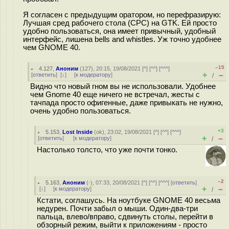
Я согласен с предыдущим оратором, но перефразирую:
Лучшая сред рабочего стола (СРС) на GTK. Ей просто
удобно пользоваться, она имеет привычный, удобный
интерфейс, лишена bells and whistles. Уж точно удобнее
чем GNOME 40.
–15
4.127
,
Аноним
(
127
), 20:15, 19/08/2021 [
^
] [
^^
] [
^^^
]
+
–
[
ответить
]
[
↓
] [
к модератору
]
/
Видно что новый гном вы не использовали. Удобнее
чем Gnome 40 еще ничего не встречал, жесты с
тачпада просто офигенные, даже привыкать не нужно,
очень удобно пользоваться.
+3
5.153
,
Lost Inside
(
ok
), 23:02, 19/08/2021 [
^
] [
^^
] [
^^^
]
+
–
[
ответить
]
[
к модератору
]
/
Настолько толсто, что уже почти тонко.
–2
5.163
,
Аноним
(
-
), 07:33, 20/08/2021 [
^
] [
^^
] [
^^^
] [
ответить
]
+
–
[
↓
] [
к модератору
]
/
Кстати, соглашусь. На ноутбуке GNOME 40 весьма
недурен. Почти забыл о мыши. Один-два-три
пальца, влево/вправо, сдвинуть столы, перейти в
обзорный режим, выйти к приложениям - просто