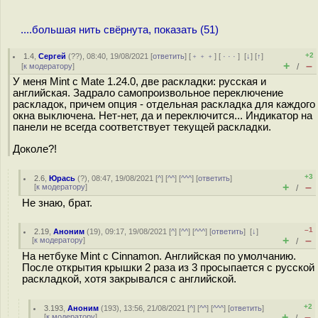
....большая нить свёрнута, показать (51)
+2
1.4
,
Сергей
(
??
), 08:40, 19/08/2021 [
ответить
] [
﹢﹢﹢
] [
· · ·
]
[
↓
] [
↑
]
+
–
[
к модератору
]
/
У меня Mint с Mate 1.24.0, две раскладки: русская и
английская. Задрало самопроизвольное переключение
раскладок, причем опция - отдельная раскладка для каждого
окна выключена. Нет-нет, да и переключится... Индикатор на
панели не всегда соответствует текущей раскладки.
Доколе?!
+3
2.6
,
Юрась
(
?
), 08:47, 19/08/2021 [
^
] [
^^
] [
^^^
] [
ответить
]
+
–
[
к модератору
]
/
Не знаю, брат.
–1
2.19
,
Аноним
(
19
), 09:17, 19/08/2021 [
^
] [
^^
] [
^^^
] [
ответить
]
[
↓
]
+
–
[
к модератору
]
/
На нетбуке Mint с Cinnamon. Английская по умолчанию.
После открытия крышки 2 раза из 3 просыпается с русской
раскладкой, хотя закрывался с английской.
+2
3.193
,
Аноним
(
193
), 13:56, 21/08/2021 [
^
] [
^^
] [
^^^
] [
ответить
]
+
–
[
к модератору
]