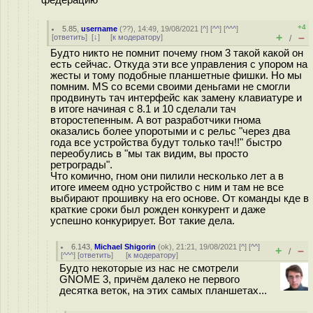
+4
5.85
,
username
(
??
), 14:49, 19/08/2021 [
^
] [
^^
] [
^^^
]
+
–
[
ответить
]
[
↓
] [
к модератору
]
/
Будто никто не помнит почему гном 3 такой какой он
есть сейчас. Откуда эти все управления с упором на
жесты и тому подобные планшетные фишки. Но мы
помним. MS со всеми своими деньгами не смогли
продвинуть тач интерфейс как замену клавиатуре и
в итоге начиная с 8.1 и 10 сделали тач
второстепенным. А вот разработчики гнома
оказались более упоротыми и с рельс "через два
года все устройства будут только тач!!" быстро
переобулись в "мы так видим, вы просто
ретрограды".
Что комично, гном они пилили несколько лет а в
итоге имеем одно устройство с ним и там не все
выбирают прошивку на его основе. От команды кде в
краткие сроки был рожден конкурент и даже
успешно конкурирует. Вот такие дела.
6.143
,
Michael Shigorin
(
ok
), 21:21, 19/08/2021 [
^
] [
^^
]
+
–
/
[
^^^
] [
ответить
]
[
к модератору
]
Будто некоторые из нас не смотрели
GNOME 3, причём далеко не первого
десятка веток, на этих самых планшетах...