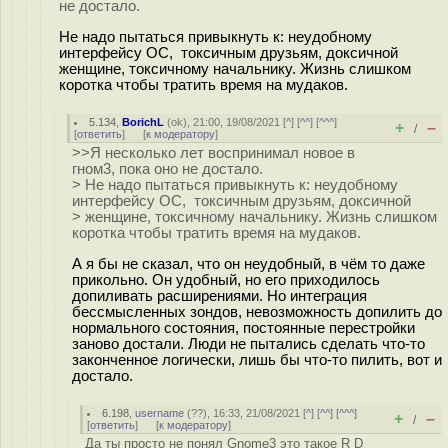
не достало.
Не надо пытаться привыкнуть к: неудобному
интерфейсу ОС, токсичным друзьям, доксичной
женщине, токсичному начальнику. Жизнь слишком
коротка чтобы тратить время на мудаков.
5.134
,
BorichL
(
ok
), 21:00, 19/08/2021 [
^
] [
^^
] [
^^^
]
+
–
/
[
ответить
]
[
к модератору
]
>>Я несколько лет воспринимал новое в
гном3, пока оно не достало.
> Не надо пытаться привыкнуть к: неудобному
интерфейсу ОС, токсичным друзьям, доксичной
> женщине, токсичному начальнику. Жизнь слишком
коротка чтобы тратить время на мудаков.
А я бы не сказал, что он неудобный, в чём то даже
прикольно. Он удобный, но его приходилось
допиливать расширениями. Но интеграция
бессмысленных зондов, невозможность допилить до
нормального состояния, постоянные перестройки
заново достали. Люди не пытались сделать что-то
законченное логически, лишь бы что-то пилить, вот и
достало.
6.198
,
username
(
??
), 16:33, 21/08/2021 [
^
] [
^^
] [
^^^
]
+
–
/
[
ответить
]
[
к модератору
]
Да ты просто не понял Gnome3 это такое R D