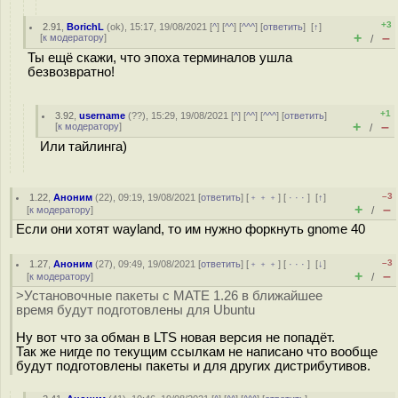
+3
2.91
,
BorichL
(
ok
), 15:17, 19/08/2021 [
^
] [
^^
] [
^^^
] [
ответить
]
[
↑
]
+
–
[
к модератору
]
/
Ты ещё скажи, что эпоха терминалов ушла
безвозвратно!
+1
3.92
,
username
(
??
), 15:29, 19/08/2021 [
^
] [
^^
] [
^^^
] [
ответить
]
+
–
[
к модератору
]
/
Или тайлинга)
–3
1.22
,
Аноним
(
22
), 09:19, 19/08/2021 [
ответить
] [
﹢﹢﹢
] [
· · ·
]
[
↑
]
+
–
[
к модератору
]
/
Если они хотят wayland, то им нужно форкнуть gnome 40
–3
1.27
,
Аноним
(
27
), 09:49, 19/08/2021 [
ответить
] [
﹢﹢﹢
] [
· · ·
]
[
↓
]
+
–
[
к модератору
]
/
>Установочные пакеты с MATE 1.26 в ближайшее
время будут подготовлены для Ubuntu
Ну вот что за обман в LTS новая версия не попадёт.
Так же нигде по текущим ссылкам не написано что вообще
будут подготовлены пакеты и для других дистрибутивов.