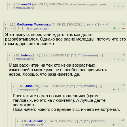
2.18
,
mos87
(
ok
), 09:17, 19/08/2021
Скрыто ботом-модератором
+
–
/
[
к модератору
]
+5
1.15
,
Любитель Монеточки
(
?
), 09:12, 19/08/2021 [
ответить
] [
﹢﹢﹢
]
+
–
[
· · ·
]
[
↓
] [
↑
] [
к модератору
]
/
Этот выпуск перестали ждать, так как долго
разрабатывался. Однако все равно молодцы, потому что это
гном здорового человека
–6
2.51
,
hefenud
(
ok
), 11:43, 19/08/2021 [
^
] [
^^
] [
^^^
] [
ответить
]
[
↓
]
+
–
[
к модератору
]
/
Mate рассчитан на тех кто из-за возрастных
изменений в мозге уже не способен воспринимать
новое. Хорошо, что развивается, да.
+3
3.61
,
Juha
(
ok
), 12:37, 19/08/2021 [
^
] [
^^
] [
^^^
] [
ответить
]
[
↓
]
+
–
[
к модератору
]
/
Расскажите нам о новых концепциях (кроме
тайловых, но это на любителя). А лучше дайте
посмотреть.
Пока ничего нового со времен 3.11 ничего не встречал.
+2
4.88
,
Анончик
(
?
), 14:59, 19/08/2021 [
^
] [
^^
] [
^^^
] [
ответить
]
+
–
[
к модератору
]
/