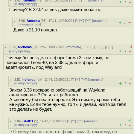
2.41
,
Аноним
(
41
), 10:46, 19/08/2021 [
^
] [
^^
] [
^^^
] [
ответить
]
+
–
/
[
к модератору
]
Почему? В 22.04 очень даже может попасть.
3.96
,
Аноним
(
96
), 17:11, 19/08/2021 [
^
] [
^^
] [
^^^
] [
ответить
]
+
–
/
[
к модератору
]
Даже в 21.10 попадет.
–2
1.28
,
Nicholas
(
?
), 09:57, 19/08/2021 [
ответить
] [
﹢﹢﹢
] [
· · ·
]
[
↓
] [
↑
]
+
–
[
к модератору
]
/
Почему бы не сделать форк Гнома 3, тем кому, не
понравился Гном 40, на 3.38 сделать форк, и
адаптировать, под Wayland
–1
2.52
,
hefenud
(
ok
), 11:44, 19/08/2021 [
^
] [
^^
] [
^^^
] [
ответить
]
+
–
[
к модератору
]
/
Зачем 3.38 прекрасно работающий на Wayland
адаптировать? Он и так работает.
А «почему бы не» это просто. Это никому кроме тебя
не нужно. Если тебе нужно, то ты и делай, никто за тебя
это делать не будет.
+1
2.84
,
ista011
(
?
), 14:49, 19/08/2021 [
^
] [
^^
] [
^^^
] [
ответить
]
+
–
[
к модератору
]
/
> Почему бы не сделать форк Гнома 3, тем кому, не