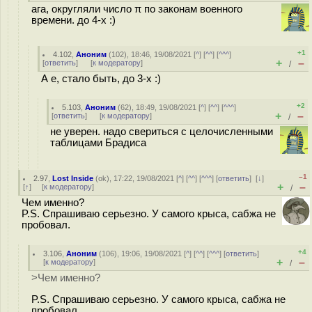
ага, округляли число π по законам военного
времени. до 4-х :)
+1
4.102
,
Аноним
(
102
), 18:46, 19/08/2021 [
^
] [
^^
] [
^^^
]
+
–
[
ответить
]
[
к модератору
]
/
А e, стало быть, до 3-х :)
+2
5.103
,
Аноним
(
62
), 18:49, 19/08/2021 [
^
] [
^^
] [
^^^
]
+
–
[
ответить
]
[
к модератору
]
/
не уверен. надо свериться с целочисленными
таблицами Брадиса
–1
2.97
,
Lost Inside
(
ok
), 17:22, 19/08/2021 [
^
] [
^^
] [
^^^
] [
ответить
]
[
↓
]
+
–
[
↑
] [
к модератору
]
/
Чем именно?
P.S. Спрашиваю серьезно. У самого крыса, сабжа не
пробовал.
+4
3.106
,
Аноним
(
106
), 19:06, 19/08/2021 [
^
] [
^^
] [
^^^
] [
ответить
]
+
–
[
к модератору
]
/
>Чем именно?
P.S. Спрашиваю серьезно. У самого крыса, сабжа не
пробовал.