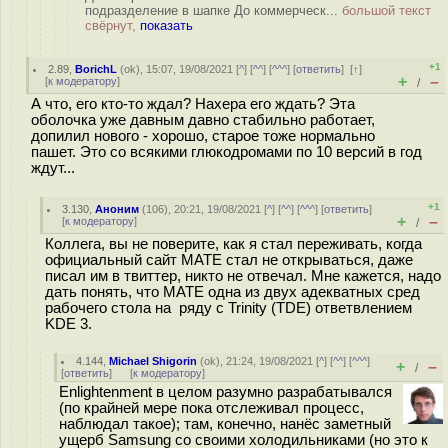
подразделение в шапке До коммерческ...
большой текст
свёрнут,
показать
+1
2.89
,
BorichL
(
ok
), 15:07, 19/08/2021 [
^
] [
^^
] [
^^^
] [
ответить
]
[
↑
]
+
–
[
к модератору
]
/
А что, его кто-то ждал? Нахера его ждать? Эта
оболочка уже давным давно стабильно работает,
допилил нового - хорошо, старое тоже нормально
пашет. Это со всякими глюкодромами по 10 версий в год
ждут...
+1
3.130
,
Аноним
(
106
), 20:21, 19/08/2021 [
^
] [
^^
] [
^^^
] [
ответить
]
+
–
[
к модератору
]
/
Коллега, вы не поверите, как я стал переживать, когда
официальный сайт MATE стал не открываться, даже
писал им в твиттер, никто не отвечал. Мне кажется, надо
дать понять, что MATE одна из двух адекватных сред
рабочего стола на ряду с Trinity (TDE) ответвлением
KDE 3.
4.144
,
Michael Shigorin
(
ok
), 21:24, 19/08/2021 [
^
] [
^^
] [
^^^
]
+
–
/
[
ответить
]
[
к модератору
]
Enlightenment в целом разумно разрабатывался
(по крайней мере пока отслеживал процесс,
наблюдал такое); там, конечно, нанёс заметный
ущерб Samsung со своими холодильниками (но это к