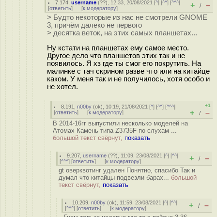
7.174
,
username
(
??
), 12:33, 20/08/2021 [
^
] [
^^
] [
^^^
]
+
–
/
[
ответить
]
[
к модератору
]
> Будто некоторые из нас не смотрели GNOME
3, причём далеко не первого
> десятка веток, на этих самых планшетах...
Ну кстати на планшетах ему самое место.
Другое дело что планшетов этих так и не
появилось. Я хз где ты смог его покрутить. На
малинке с тач скрином разве что или на китайце
каком. У меня так и не получилось, хотя особо и
не хотел.
+1
8.191
,
n00by
(
ok
), 10:19, 21/08/2021 [
^
] [
^^
] [
^^^
]
+
–
[
ответить
]
[
к модератору
]
/
В 2014-16гг выпустили несколько моделей на
Атомах Камень типа Z3735F по слухам ...
большой текст свёрнут,
показать
9.207
,
username
(
??
), 11:09, 23/08/2021 [
^
] [
^^
]
+
–
/
[
^^^
] [
ответить
]
[
к модератору
]
gt оверквотинг удален Понятно, спасибо Так и
думал что китайцы подвезли барах...
большой
текст свёрнут,
показать
10.209
,
n00by
(
ok
), 11:59, 23/08/2021 [
^
] [
^^
]
+
–
/
[
^^^
] [
ответить
]
[
к модератору
]