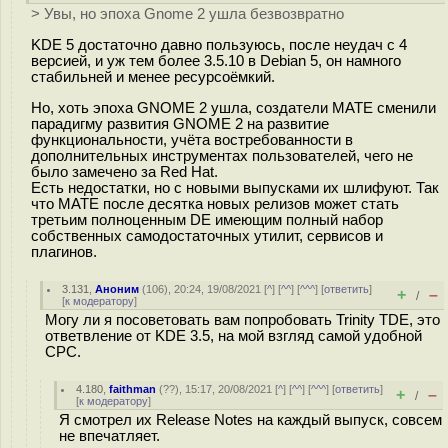
> Увы, но эпоха Gnome 2 ушла безвозвратно
KDE 5 достаточно давно пользуюсь, после неудач с 4
версией, и уж тем более 3.5.10 в Debian 5, он намного
стабильней и менее ресурсоёмкий.
Но, хоть эпоха GNOME 2 ушла, создатели MATE сменили
парадигму развития GNOME 2 на развитие
функциональности, учёта востребованности в
дополнительных инструментах пользователей, чего не
было замечено за Red Hat.
Есть недостатки, но с новыми выпусками их шлифуют. Так
что MATE после десятка новых релизов может стать
третьим полноценным DE имеющим полный набор
собственных самодостаточных утилит, сервисов и
плагинов.
3.131
,
Аноним
(
106
), 20:24, 19/08/2021 [
^
] [
^^
] [
^^^
] [
ответить
]
+
–
/
[
к модератору
]
Могу ли я посоветовать вам попробовать Trinity TDE, это
ответвление от KDE 3.5, на мой взгляд самой удобной
СРС.
4.180
,
faithman
(
??
), 15:17, 20/08/2021 [
^
] [
^^
] [
^^^
] [
ответить
]
+
–
/
[
к модератору
]
Я смотрел их Release Notes на каждый выпуск, совсем
не впечатляет.