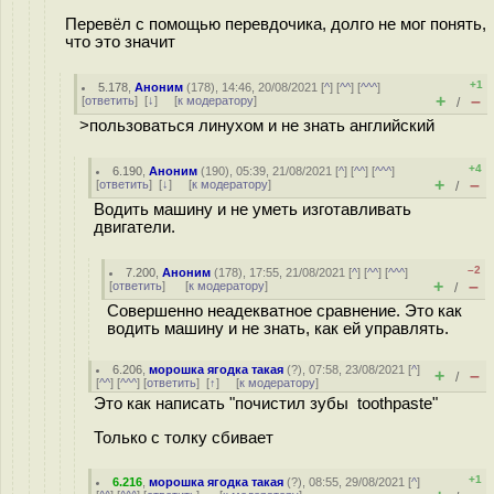
Перевёл с помощью перевдочика, долго не мог понять,
что это значит
+1
5.178
,
Аноним
(
178
), 14:46, 20/08/2021 [
^
] [
^^
] [
^^^
]
+
–
[
ответить
]
[
↓
] [
к модератору
]
/
>пользоваться линухом и не знать английский
+4
6.190
,
Аноним
(
190
), 05:39, 21/08/2021 [
^
] [
^^
] [
^^^
]
+
–
[
ответить
]
[
↓
] [
к модератору
]
/
Водить машину и не уметь изготавливать
двигатели.
–2
7.200
,
Аноним
(
178
), 17:55, 21/08/2021 [
^
] [
^^
] [
^^^
]
+
–
[
ответить
]
[
к модератору
]
/
Совершенно неадекватное сравнение. Это как
водить машину и не знать, как ей управлять.
6.206
,
морошка ягодка такая
(
?
), 07:58, 23/08/2021 [
^
]
+
–
/
[
^^
] [
^^^
] [
ответить
]
[
↑
] [
к модератору
]
Это как написать "почистил зубы toothpaste"
Только с толку сбивает
+1
6.216
,
морошка ягодка такая
(
?
), 08:55, 29/08/2021 [
^
]