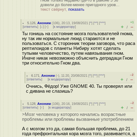
Гном только недавно где-то в районе 3 36
довели до более-менее пригодного уров...
текст свёрнут,
показать
+1
5.126
,
Аноним
(
106
), 20:13, 19/08/2021 [
^
] [
^^
] [
^^^
]
+
–
[
ответить
]
[
↓
] [
↑
] [
к модератору
]
/
Ты гонишь на состояние мозга пользователей гнома,
ну так им нормальные люид стараются и не
пользоваться. С сторонник теории заговора, что раса
рептилоидов с планеты Нибиру хотят сделать
тупыми человечество, путем навязывания гном.
Иначе никак невозможно объяснить деградаци Гном
три относительно Гном два.
–2
6.171
,
Аноним
(
-
), 11:20, 20/08/2021 [
^
] [
^^
] [
^^^
]
+
–
[
ответить
]
[
к модератору
]
/
Очнись, Фёдор! Уже GNOME 40. Ты проверял или
с дивана не слазишь?
–2
5.128
,
Аноним
(
106
), 20:16, 19/08/2021 [
^
] [
^^
] [
^^^
]
+
–
[
ответить
]
[
↑
] [
к модератору
]
/
>Мозг человека у которого начались возрастные
проблемы или проблемы вызванные употреблением
А с мозгом это да, самая большая проблема, до 21
года префронтальная кора мозга того, развивается, а