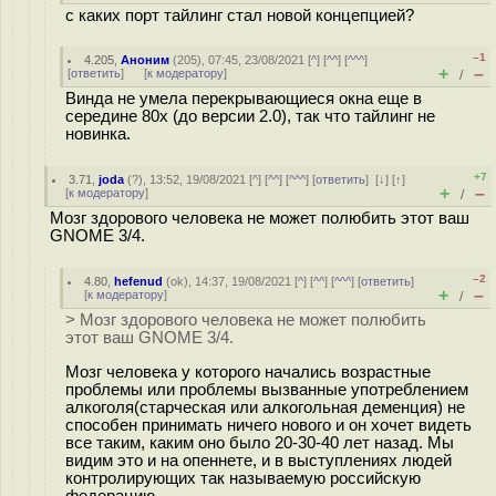
с каких порт тайлинг стал новой концепцией?
–1
4.205
,
Аноним
(
205
), 07:45, 23/08/2021 [
^
] [
^^
] [
^^^
]
+
–
[
ответить
]
[
к модератору
]
/
Винда не умела перекрывающиеся окна еще в
середине 80х (до версии 2.0), так что тайлинг не
новинка.
+7
3.71
,
joda
(
?
), 13:52, 19/08/2021 [
^
] [
^^
] [
^^^
] [
ответить
]
[
↓
] [
↑
]
+
–
[
к модератору
]
/
Мозг здорового человека не может полюбить этот ваш
GNOME 3/4.
–2
4.80
,
hefenud
(
ok
), 14:37, 19/08/2021 [
^
] [
^^
] [
^^^
] [
ответить
]
+
–
[
к модератору
]
/
> Мозг здорового человека не может полюбить
этот ваш GNOME 3/4.
Мозг человека у которого начались возрастные
проблемы или проблемы вызванные употреблением
алкоголя(старческая или алкогольная деменция) не
способен принимать ничего нового и он хочет видеть
все таким, каким оно было 20-30-40 лет назад. Мы
видим это и на опеннете, и в выступлениях людей
контролирующих так называемую российскую
федерацию