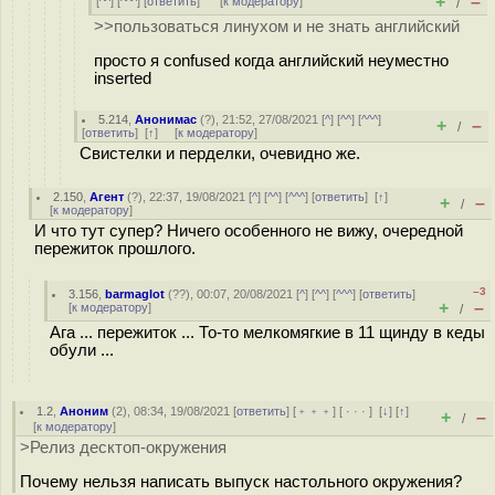
+
–
[
^^
] [
^^^
] [
ответить
]
[
к модератору
]
/
>>пользоваться линухом и не знать английский
просто я confused когда английский неуместно
inserted
5.214
,
Анонимас
(
?
), 21:52, 27/08/2021 [
^
] [
^^
] [
^^^
]
+
–
/
[
ответить
]
[
↑
] [
к модератору
]
Свистелки и перделки, очевидно же.
2.150
,
Агент
(
?
), 22:37, 19/08/2021 [
^
] [
^^
] [
^^^
] [
ответить
]
[
↑
]
+
–
/
[
к модератору
]
И что тут супер? Ничего особенного не вижу, очередной
пережиток прошлого.
–3
3.156
,
barmaglot
(
??
), 00:07, 20/08/2021 [
^
] [
^^
] [
^^^
] [
ответить
]
+
–
[
к модератору
]
/
Ага ... пережиток ... То-то мелкомягкие в 11 щинду в кеды
обули ...
1.2
,
Аноним
(
2
), 08:34, 19/08/2021 [
ответить
] [
﹢﹢﹢
] [
· · ·
]
[
↓
] [
↑
]
+
–
/
[
к модератору
]
>Релиз десктоп-окружения
Почему нельзя написать выпуск настольного окружения?