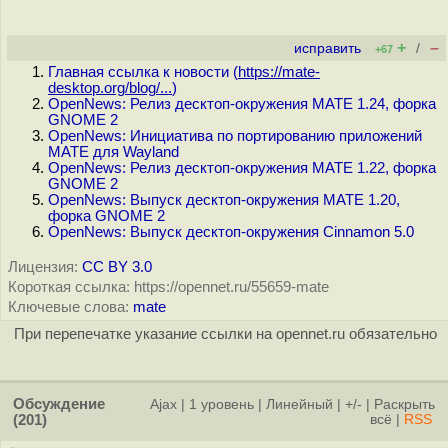
+
–
исправить
/
+67
Главная ссылка к новости (
https://mate-
desktop.org/blog/...
)
OpenNews: Релиз десктоп-окружения MATE 1.24, форка
GNOME 2
OpenNews: Инициатива по портированию приложений
MATE для Wayland
OpenNews: Релиз десктоп-окружения MATE 1.22, форка
GNOME 2
OpenNews: Выпуск десктоп-окружения MATE 1.20,
форка GNOME 2
OpenNews: Выпуск десктоп-окружения Cinnamon 5.0
Лицензия:
CC BY 3.0
Короткая ссылка: https://opennet.ru/55659-mate
Ключевые слова:
mate
При перепечатке указание ссылки на opennet.ru обязательно
Обсуждение
Ajax
|
1 уровень
|
Линейный
|
+/-
|
Раскрыть
(201)
всё
|
RSS