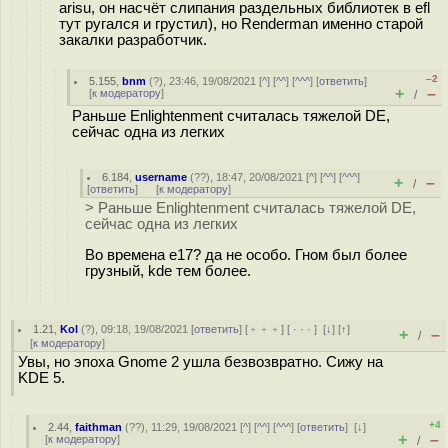
arisu, он насчёт слипания раздельных библиотек в efl
тут ругался и грустил), но Renderman именно старой
закалки разработчик.
–2
5.155
,
bnm
(
?
), 23:46, 19/08/2021 [
^
] [
^^
] [
^^^
] [
ответить
]
+
–
[
к модератору
]
/
Раньше Enlightenment считалась тяжелой DE,
сейчас одна из легких
6.184
,
username
(
??
), 18:47, 20/08/2021 [
^
] [
^^
] [
^^^
]
+
–
/
[
ответить
]
[
к модератору
]
> Раньше Enlightenment считалась тяжелой DE,
сейчас одна из легких
Во времена e17? да не особо. Гном был более
грузный, kde тем более.
1.21
,
Kol
(
?
), 09:18, 19/08/2021 [
ответить
] [
﹢﹢﹢
] [
· · ·
]
[
↓
] [
↑
]
+
–
/
[
к модератору
]
Увы, но эпоха Gnome 2 ушла безвозвратно. Сижу на
KDE 5.
+4
2.44
,
faithman
(
??
), 11:29, 19/08/2021 [
^
] [
^^
] [
^^^
] [
ответить
]
[
↓
]
+
–
[
к модератору
]
/