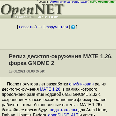
Профиль:
Аноним
(
вход
|
регистрация
)
неRU
opennet.me
[
новости
/
+++
|
форум
|
теги
|
]
Релиз десктоп-окружения MATE 1.26,
форка GNOME 2
19.08.2021 08:09 (MSK)
После полутора лет разработки
опубликован
релиз
десктоп-окружения
MATE 1.26
, в рамках которого
продолжено развитие кодовой базы GNOME 2.32 с
сохранением классической концепции формирования
рабочего стола. Установочные пакеты с MATE 1.26 в
ближайшее время будут
подготовлены
для Arch Linux,
Debian, Ubuntu, Fedora,
openSUSE
,
ALT
и других