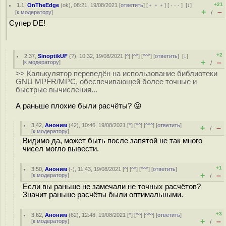
+21
1.1
,
OnTheEdge
(
ok
), 08:21, 19/08/2021 [
ответить
] [
﹢﹢﹢
] [
· · ·
]
[
↓
]
+
–
[
к модератору
]
/
Супер DE!
+2
2.37
,
SinoptikUF
(
?
), 10:32, 19/08/2021 [
^
] [
^^
] [
^^^
] [
ответить
]
[
↓
]
+
–
[
к модератору
]
/
>> Калькулятор переведён на использование библиотеки
GNU MPFR/MPC, обеспечивающей более точные и
быстрые вычисления...
А раньше плохие были расчёты? 😜
3.42
,
Аноним
(
42
), 10:46, 19/08/2021 [
^
] [
^^
] [
^^^
] [
ответить
]
+
–
/
[
к модератору
]
Видимо да, может быть после запятой не так много
чисел могло вывести.
+1
3.50
,
Аноним
(
-
), 11:43, 19/08/2021 [
^
] [
^^
] [
^^^
] [
ответить
]
+
–
[
к модератору
]
/
Если вы раньше не замечали не точных расчётов?
Значит раньше расчёты были оптимальными.
+3
3.62
,
Аноним
(
62
), 12:48, 19/08/2021 [
^
] [
^^
] [
^^^
] [
ответить
]
+
–
[
к модератору
]
/