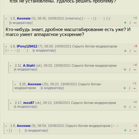
fctix не установлены. Удалось решить проблему?
+2
1.5
,
Аноним
(
5
), 08:45, 19/08/2021 [
ответить
] [
﹢﹢﹢
] [
· · ·
]
[
↑
]
+
–
[
к модератору
]
/
Кто-нибудь знает, дробное масштабирование есть уже? И
marco умеет аппаратное ускорение?
1.8
,
iPony129412
(
?
), 08:58, 19/08/2021
Скрыто ботом-модератором
–9
+
–
[
﹢﹢﹢
] [
· · ·
] [
к модератору
]
/
–4
2.11
,
A.Stahl
(
ok
), 09:02, 19/08/2021
Скрыто ботом-модератором
+
–
[
к модератору
]
/
+1
3.25
,
Аноним
(
25
), 09:22, 19/08/2021
Скрыто ботом-
+
–
модератором
[
к модератору
]
/
+4
2.17
,
mos87
(
ok
), 09:13, 19/08/2021
Скрыто ботом-модератором
+
–
[
к модератору
]
/
1.9
,
Аноним
(
9
), 08:59, 19/08/2021
Скрыто ботом-модератором
[
﹢﹢
–1
+
–
﹢
] [
· · ·
] [
к модератору
]
/