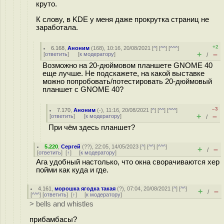
круто.
К слову, в KDE у меня даже прокрутка страниц не
заработала.
+2
6.168
,
Аноним
(
168
), 10:16, 20/08/2021 [
^
] [
^^
] [
^^^
]
+
–
[
ответить
]
[
к модератору
]
/
Возможно на 20-дюймовом планшете GNOME 40
еще лучше. Не подскажете, на какой выставке
можно попробовать/потестировать 20-дюймовый
планшет с GNOME 40?
–3
7.170
,
Аноним
(
-
), 11:16, 20/08/2021 [
^
] [
^^
] [
^^^
]
+
–
[
ответить
]
[
к модератору
]
/
При чём здесь планшет?
5.220
,
Сергей
(
??
), 22:05, 14/05/2023 [
^
] [
^^
] [
^^^
]
+
–
/
[
ответить
]
[
↑
] [
к модератору
]
Ага удобный настолько, что окна сворачиваются хер
пойми как куда и где.
4.161
,
морошка ягодка такая
(
?
), 07:04, 20/08/2021 [
^
] [
^^
]
+
–
/
[
^^^
] [
ответить
]
[
↑
] [
к модератору
]
> bells and whistles
прибамбасы?