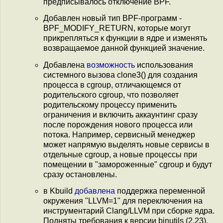
предписывалось отключение BPF.
Добавлен новый тип BPF-программ -
BPF_MODIFY_RETURN, которые могут
прикрепляться к функции в ядре и изменять
возвращаемое данной функцией значение.
Добавлена
возможность
использования
системного вызова clone3() для создания
процесса в cgroup, отличающемся от
родительского cgroup, что позволяет
родительскому процессу применить
ограничения и включить аккаунтинг сразу
после порождения нового процесса или
потока. Например, сервисный менеджер
может напрямую выделять новые сервисы в
отдельные cgroup, а новые процессы при
помещении в "замороженные" cgroup и будут
сразу остановлены.
в Kbuild
добавлена
поддержка переменной
окружения "LLVM=1" для переключения на
инструментарий Clang/LLVM при сборке ядра.
Подняты требования к версии binutils (2.23).