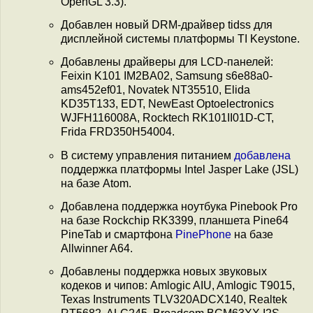
OpenGL 3.3).
Добавлен новый DRM-драйвер tidss для
дисплейной системы платформы TI Keystone.
Добавлены драйверы для LCD-панелей:
Feixin K101 IM2BA02, Samsung s6e88a0-
ams452ef01, Novatek NT35510, Elida
KD35T133, EDT, NewEast Optoelectronics
WJFH116008A, Rocktech RK101II01D-CT,
Frida FRD350H54004.
В систему управления питанием
добавлена
поддержка платформы Intel Jasper Lake (JSL)
на базе Atom.
Добавлена поддержка ноутбука Pinebook Pro
на базе Rockchip RK3399, планшета Pine64
PineTab и смартфона
PinePhone
на базе
Allwinner A64.
Добавлены поддержка новых звуковых
кодеков и чипов: Amlogic AIU, Amlogic T9015,
Texas Instruments TLV320ADCX140, Realtek