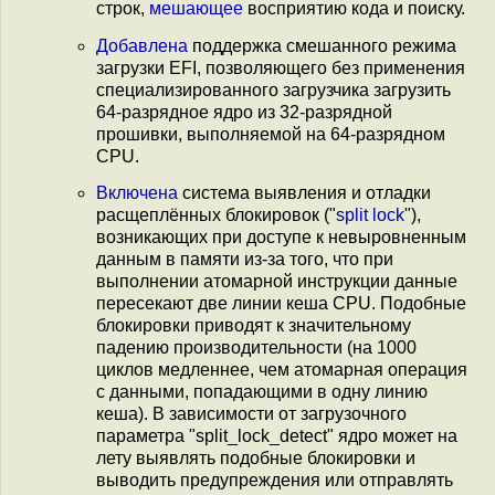
строк,
мешающее
восприятию кода и поиску.
Добавлена
поддержка смешанного режима
загрузки EFI, позволяющего без применения
специализированного загрузчика загрузить
64-разрядное ядро из 32-разрядной
прошивки, выполняемой на 64-разрядном
CPU.
Включена
система выявления и отладки
расщеплённых блокировок ("
split lock
"),
возникающих при доступе к невыровненным
данным в памяти из-за того, что при
выполнении атомарной инструкции данные
пересекают две линии кеша CPU. Подобные
блокировки приводят к значительному
падению производительности (на 1000
циклов медленнее, чем атомарная операция
с данными, попадающими в одну линию
кеша). В зависимости от загрузочного
параметра "split_lock_detect" ядро может на
лету выявлять подобные блокировки и
выводить предупреждения или отправлять