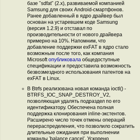
базе "sdfat" (2.x), развиваемой компанией
Samsung для своих Android-смартфонов.
Ранее добавленный в ядро драйвер был
основан на устаревшем коде Samsung
(версия 1.2.9) и отставал по
производительности от нового драйвера
примерно на 10%. Напомним, что
добавление поддержки exFAT в ядро стало
возможным после того, как компания
Microsoft
опубликовала
общедоступные
спецификации и предоставила возможность
безвозмездного использования патентов на
exFAT в Linux.
В Btrfs реализована новая команда ioctl() -
BTRFS_IOC_SNAP_DESTROY_V2,
позволяющая удалять подраздел по его
идентификатору. Обеспечена полная
поддержка клонирования inline-экстентов.
Расширено число точек отмены операций
перераспределения, что позволило сократить
длительные ожидания при выполнении
команды 'balance cancel'. Ускорено