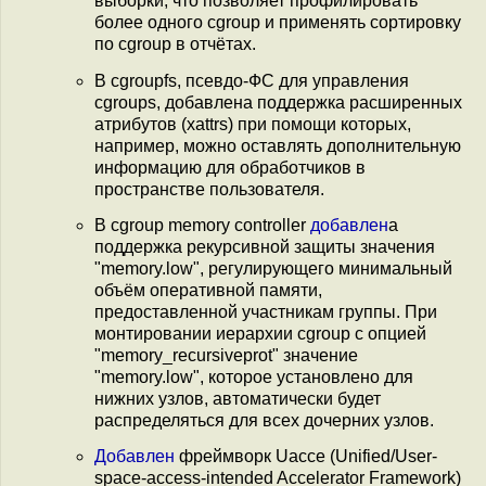
выборки, что позволяет профилировать
более одного cgroup и применять сортировку
по cgroup в отчётах.
В cgroupfs, псевдо-ФС для управления
cgroups, добавлена поддержка расширенных
атрибутов (xattrs) при помощи которых,
например, можно оставлять дополнительную
информацию для обработчиков в
пространстве пользователя.
В cgroup memory controller
добавлен
а
поддержка рекурсивной защиты значения
"memory.low", регулирующего минимальный
объём оперативной памяти,
предоставленной участникам группы. При
монтировании иерархии cgroup с опцией
"memory_recursiveprot" значение
"memory.low", которое установлено для
нижних узлов, автоматически будет
распределяться для всех дочерних узлов.
Добавлен
фреймворк Uacce (Unified/User-
space-access-intended Accelerator Framework)