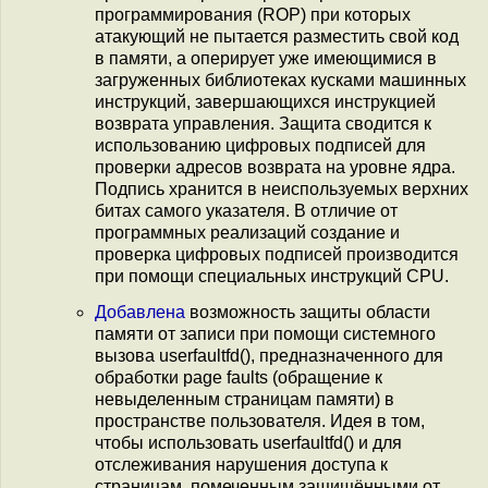
программирования (ROP) при которых
атакующий не пытается разместить свой код
в памяти, а оперирует уже имеющимися в
загруженных библиотеках кусками машинных
инструкций, завершающихся инструкцией
возврата управления. Защита сводится к
использованию цифровых подписей для
проверки адресов возврата на уровне ядра.
Подпись хранится в неиспользуемых верхних
битах самого указателя. В отличие от
программных реализаций создание и
проверка цифровых подписей производится
при помощи специальных инструкций CPU.
Добавлена
возможность защиты области
памяти от записи при помощи системного
вызова userfaultfd(), предназначенного для
обработки page faults (обращение к
невыделенным страницам памяти) в
пространстве пользователя. Идея в том,
чтобы использовать userfaultfd() и для
отслеживания нарушения доступа к
страницам, помеченным защищёнными от