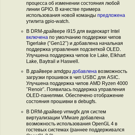
процесса об изменении состояния любой
линии GPIO. В качестве примера
использования новой команды
предложена
утилита gpio-watch.
В DRM-драйвере i915 для видеокарт Intel
включена
по умолчанию поддержки чипов
Tigerlake ("Gen12") и добавлена начальная
поддержка управления подсветкой OLED.
Улучшена поддержка чипов Ice Lake, Elkhart
Lake, Baytrail и Haswell.
В драйвере amdgpu
добавлена
возможность
загрузки прошивок в чип USBC для ASIC.
Улучшена поддержка чипов AMD Ryzen 4000
"Renoir". Появилась поддержка управления
OLED-панелями. Обеспечено отображение
состояния прошивки в debugfs.
В DRM-драйвер vmwgfx для систем
виртуализации VMware добавлена
возможность использования OpenGL 4 в
гостевых системах (раннее поддерживался