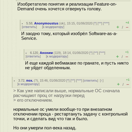
Изобретателю понятия и реализации Feature-on-
Demand очень хочется отвернуть голову.
+4
5.58
,
Anonymoustus
(
ok
), 15:15, 01/06/2020 [
^
] [
^^
] [
^^^
]
+
–
[
ответить
]
[
к модератору
]
/
И заодно тому, который изобрёл Software-as-a-
Service.
+1
6.120
,
Аноним
(
119
), 18:14, 01/06/2020 [
^
] [
^^
] [
^^^
]
+
–
[
ответить
]
[
к модератору
]
/
И еще каждой вебмакаке по гранате, и пусть никто
не уйдет обделенным.
+1
3.72
,
пох.
(
?
), 15:46, 01/06/2020 [
^
] [
^^
] [
^^^
] [
ответить
]
[
↑
]
+
–
[
к модератору
]
/
> Как уже написали выше, нормальные ОС сначала
расчищают проц от нагрузки перед
> его отключением.
нормальные ос умели вообще-то при внезапном
отключении проца - рестартануть задачу с контрольной
точки, и сделать вид что так и было.
Но они умерли пол-века назад.