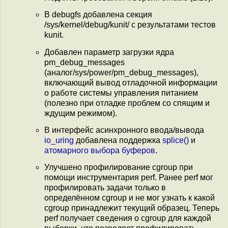
В debugfs добавлена секция
/sys/kernel/debug/kunit/ с результатами тестов
kunit.
Добавлен параметр загрузки ядра
pm_debug_messages
(аналог/sys/power/pm_debug_messages),
включающий вывод отладочной информации
о работе системы управления питанием
(полезно при отладке проблем со спящим и
ждущим режимом).
В интерфейс асинхронного ввода/вывода
io_uring
добавлена поддержка
splice()
и
атомарного выбора буферов
.
Улучшено профилирование cgroup при
помощи инструментария perf. Ранее perf мог
профилировать задачи только в
определённом cgroup и не мог узнать к какой
cgroup принадлежит текущий образец. Теперь
perf получает сведения о cgroup для каждой