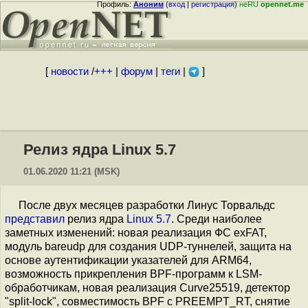
Профиль:
Аноним
(
вход
|
регистрация
)
неRU
opennet.me
[
новости
/
+++
|
форум
|
теги
|
]
Релиз ядра Linux 5.7
01.06.2020 11:21 (MSK)
После двух месяцев разработки Линус Торвальдс
представил
релиз ядра
Linux 5.7
. Среди наиболее
заметных изменений: новая реализация ФС exFAT,
модуль bareudp для создания UDP-туннелей, защита на
основе аутентификации указателей для ARM64,
возможность прикрепления BPF-программ к LSM-
обработчикам, новая реализация Curve25519, детектор
"split-lock", совместимость BPF с PREEMPT_RT, снятие