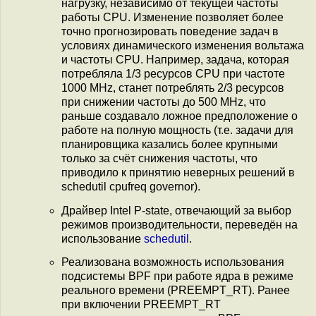
нагрузку, независимо от текущей частоты
работы CPU. Изменение позволяет более
точно прогнозировать поведение задач в
условиях динамического изменения вольтажа
и частоты CPU. Например, задача, которая
потребляла 1/3 ресурсов CPU при частоте
1000 MHz, станет потреблять 2/3 ресурсов
при снижении частоты до 500 MHz, что
раньше создавало ложное предположение о
работе на полную мощность (т.е. задачи для
планировщика казались более крупными
только за счёт снижения частоты, что
приводило к принятию неверных решений в
schedutil cpufreq governor).
Драйвер Intel P-state, отвечающий за выбор
режимов производительности, переведён на
использование
schedutil
.
Реализована возможность использования
подсистемы BPF при работе ядра в режиме
реального времени (PREEMPT_RT). Ранее
при включении PREEMPT_RT