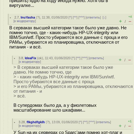
пришить) ядро на ходу иногда нужно. Хотя бы в
виртуалке...
+4
2.7
,
InuYasha
(
?
), 11:38, 01/06/2020 [
^
] [
^^
] [
^^^
] [
ответить
]
[
↓
]
+
–
[
к модератору
]
/
В серваках высшей категории такое было уже давно. Не
помню тогчно, где - каких-нибудь HP-UX-integrity или
IBM/Sun/wtf. Просто убираются все данные с проца и его
РАМы, убираются из планировщика, отключаются от
питания - и всё.
3.8
,
IdeaFix
(
ok
), 11:43, 01/06/2020 [
^
] [
^^
] [
^^^
] [
ответить
]
+
–
/
[
к модератору
]
> В серваках высшей категории такое было уже
давно. Не помню тогчно, где
> - каких-нибудь HP-UX-integrity или IBM/Sun/wtf.
Просто убираются все данные с проца
> и его РАМы, убираются из планировщика, отключаются
от питания - и
> всё.
В супердомах было да, а у фиолетовых
масштабирование шло шкафами...
+1
3.28
,
flkghdfgklh
(
?
), 13:09, 01/06/2020 [
^
] [
^^
] [
^^^
] [
ответить
]
+
–
[
к модератору
]
/
У Sun на их серверах со Sparc'ами помню хот-плаг и