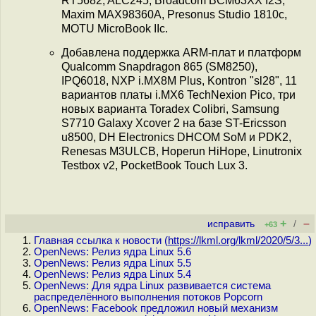
RT5682, ALC245, Broadcom BCM63XX I2S,
Maxim MAX98360A, Presonus Studio 1810c,
MOTU MicroBook IIc.
Добавлена поддержка ARM-плат и платформ
Qualcomm Snapdragon 865 (SM8250),
IPQ6018, NXP i.MX8M Plus, Kontron "sl28", 11
вариантов платы i.MX6 TechNexion Pico, три
новых варианта Toradex Colibri, Samsung
S7710 Galaxy Xcover 2 на базе ST-Ericsson
u8500, DH Electronics DHCOM SoM и PDK2,
Renesas M3ULCB, Hoperun HiHope, Linutronix
Testbox v2, PocketBook Touch Lux 3.
+
–
исправить
/
+63
Главная ссылка к новости (
https://lkml.org/lkml/2020/5/3...
)
OpenNews: Релиз ядра Linux 5.6
OpenNews: Релиз ядра Linux 5.5
OpenNews: Релиз ядра Linux 5.4
OpenNews: Для ядра Linux развивается система
распределённого выполнения потоков Popcorn
OpenNews: Facebook предложил новый механизм