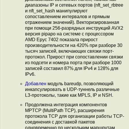
диапазоны IP и сетевых портов (nft_set_rbtree
и nft_set_hash манипулируют
сопоставлением интервалов и прямым
отражением значений). Векторизированная
при помощи 256-разрядных инструкций AVX2
верcия pipapo на системе с процессором
AMD Epyc 7402 показала прирост
производительности на 420% при разборе 30
тысяч записей, включающих связки порт-
протокол. Прирост при сопоставлении связки
из подсети и номера порта при разборе 1000
записей составил 87% для IPv4 и 128% для
IPv6.
Добавлен
модуль bareudp, позволяющий
инкапсулировать в UDP-туннель различные
L3-протоколы, такие как MPLS, IP и NSH.
Продолжена интеграция компонентов
MPTCP (MultiPath TCP), расширения
протокола TCP для организации работы TCP-
соединения с доставкой пакетов
одновременно по нескольким маршрутам