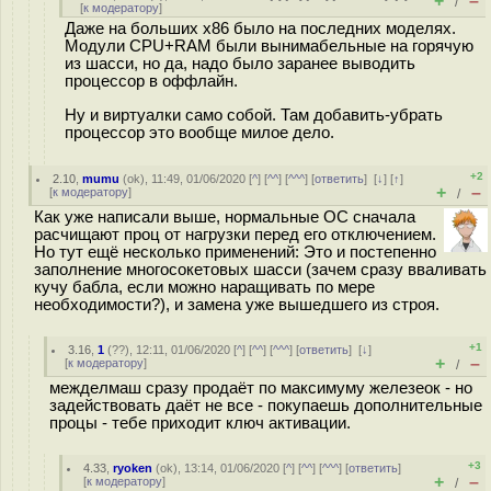
+
–
/
[
к модератору
]
Даже на больших x86 было на последних моделях.
Модули CPU+RAM были вынимабельные на горячую
из шасси, но да, надо было заранее выводить
процессор в оффлайн.
Ну и виртуалки само собой. Там добавить-убрать
процессор это вообще милое дело.
+2
2.10
,
mumu
(
ok
), 11:49, 01/06/2020 [
^
] [
^^
] [
^^^
] [
ответить
]
[
↓
] [
↑
]
+
–
[
к модератору
]
/
Как уже написали выше, нормальные ОС сначала
расчищают проц от нагрузки перед его отключением.
Но тут ещё несколько применений: Это и постепенно
заполнение многосокетовых шасси (зачем сразу вваливать
кучу бабла, если можно наращивать по мере
необходимости?), и замена уже вышедшего из строя.
+1
3.16
,
1
(
??
), 12:11, 01/06/2020 [
^
] [
^^
] [
^^^
] [
ответить
]
[
↓
]
+
–
[
к модератору
]
/
межделмаш сразу продаёт по максимуму железеок - но
задействовать даёт не все - покупаешь дополнительные
процы - тебе приходит ключ активации.
+3
4.33
,
ryoken
(
ok
), 13:14, 01/06/2020 [
^
] [
^^
] [
^^^
] [
ответить
]
+
–
[
к модератору
]
/