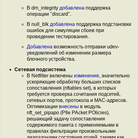
В dm_integrity
добавлена
поддержка
операции "discard".
В null_blk
добавлена
поддержка подстановки
ошибок для симуляции сбоев при
проведении тестирования.
Добавлена
возможность отправки udev-
уведомлений об изменении размера
блочного устройства.
Сетевая подсистема
В Netfilter включены
изменения
, значительно
ускоряющие обработку больших списков
сопоставления (nftables set), в которых
требуется проверка сочетания подсетей,
сетевых портов, протокола и MAC-адресов.
Оптимизации
внесены
в модуль
nft_set_pipapo (PIle PAcket POlicies),
решающий задачу сопоставления
содержимого пакета с применяемыми в
правилах фильтрации произвольными
диапазонами состояния полей, такими как