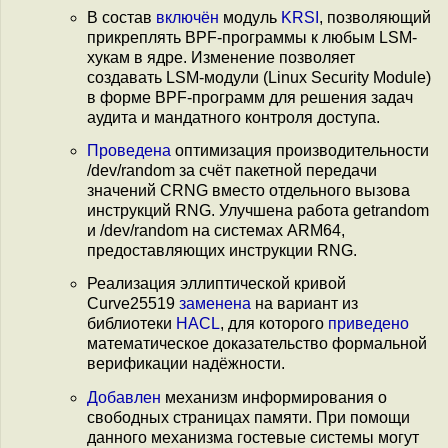
В состав
включён
модуль
KRSI
, позволяющий
прикреплять BPF-программы к любым LSM-
хукам в ядре. Изменение позволяет
создавать LSM-модули (Linux Security Module)
в форме BPF-программ для решения задач
аудита и мандатного контроля доступа.
Проведена
оптимизация производительности
/dev/random за счёт пакетной передачи
значений CRNG вместо отдельного вызова
инструкций RNG. Улучшена работа getrandom
и /dev/random на системах ARM64,
предоставляющих инструкции RNG.
Реализация эллиптической кривой
Curve25519
заменена
на вариант из
библиотеки
HACL
, для которого
приведено
математическое доказательство формальной
верификации надёжности.
Добавлен
механизм информирования о
свободных страницах памяти. При помощи
данного механизма гостевые системы могут