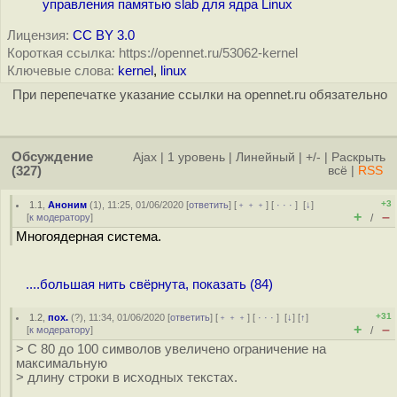
управления памятью slab для ядра Linux
Лицензия:
CC BY 3.0
Короткая ссылка: https://opennet.ru/53062-kernel
Ключевые слова:
kernel
,
linux
При перепечатке указание ссылки на opennet.ru обязательно
Обсуждение
Ajax
|
1 уровень
|
Линейный
|
+/-
|
Раскрыть
(327)
всё
|
RSS
+3
1.1
,
Аноним
(
1
), 11:25, 01/06/2020 [
ответить
] [
﹢﹢﹢
] [
· · ·
]
[
↓
]
+
–
[
к модератору
]
/
Многоядерная система.
....большая нить свёрнута, показать (84)
+31
1.2
,
пох.
(
?
), 11:34, 01/06/2020 [
ответить
] [
﹢﹢﹢
] [
· · ·
]
[
↓
] [
↑
]
+
–
[
к модератору
]
/
> C 80 до 100 символов увеличено ограничение на
максимальную
> длину строки в исходных текстах.