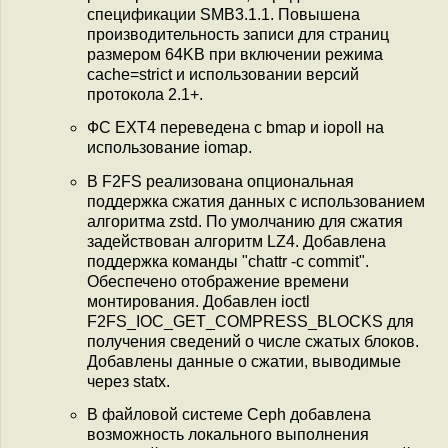
спецификации SMB3.1.1. Повышена
производительность записи для страниц
размером 64KB при включении режима
cache=strict и использовании версий
протокола 2.1+.
ФС EXT4 переведена с bmap и iopoll на
использование iomap.
В F2FS реализована опциональная
поддержка сжатия данных с использованием
алгоритма zstd. По умолчанию для сжатия
задействован алгоритм LZ4. Добавлена
поддержка команды "chattr -c commit".
Обеспечено отображение времени
монтирования. Добавлен ioctl
F2FS_IOC_GET_COMPRESS_BLOCKS для
получения сведений о числе сжатых блоков.
Добавлены данные о сжатии, выводимые
через statx.
В файловой системе Ceph добавлена
возможность локального выполнения