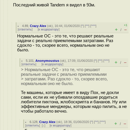
Последний живой Tandem я видел в 93м.
+1
4.89
,
Crazy Alex
(
ok
), 16:44, 01/06/2020 [
^
] [
^^
] [
^^^
]
+
–
[
ответить
]
[
к модератору
]
/
Нормальные ОС - это те, что решают реальные
задачи с реально приемлемыми затратами. Раз
сдохло - то, скорее всего, нормальным оно не
было.
5.101
,
Anonymoustus
(
ok
), 17:09, 01/06/2020 [
^
] [
^^
] [
^^^
]
+
–
/
[
ответить
]
[
к модератору
]
> Нормальные ОС - это те, что решают
реальные задачи с реально приемлемыми
> затратами. Раз сдохло - то, скорее всего,
нормальным оно не было.
Те машины, которые имеет в виду Пох, не дохли
сами, если их не убивали опоздавшие родиться
любители пихтона, жлобоскрипта и бананов. Ну или
эффективные менджеры, которым надо пилить, а не
чтобы работало вечно.
6.128
,
Crazy Alex
(
ok
), 18:36, 01/06/2020 [
^
] [
^^
] [
^^^
]
+
–
/
[
ответить
]
[
↓
] [
к модератору
]