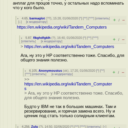
анплаг для процов точно, у остальных надо вспоминать
что у кого было.
4.65
,
barmaglot
(
??
), 15:28, 01/06/2020 [
^
] [
^^
] [
^^^
] [
ответить
]
+
–
/
[
↓
] [
к модератору
]
https://en.wikipedia.org/wiki/Tandem_Computers
5.87
,
flkghdfgklh
(
?
), 16:40, 01/06/2020 [
^
] [
^^
] [
^^^
]
+
–
/
[
ответить
]
[
к модератору
]
>
https://en.wikipedia.org/wiki/Tandem_Computers
Ага, ну это у HP соответственно тоже. Спасибо, для
общего знания полезно.
6.105
,
Anonymoustus
(
ok
), 17:20, 01/06/2020 [
^
] [
^^
]
+
–
/
[
^^^
] [
ответить
]
[
к модератору
]
>>
https://en.wikipedia.org/wiki/Tandem_Computer
s
> Ага, ну это у HP соответственно тоже. Спасибо,
для общего знания полезно.
Будто у IBM не так в больших машинах. Там и
резервирование, и горячая замена всего. Ну и
ценник под стать только солидным клиентам.
4.256
,
Zulu
(
?
), 14:50, 02/06/2020 [
^
] [
^^
] [
^^^
] [
ответить
]
[
↑
]