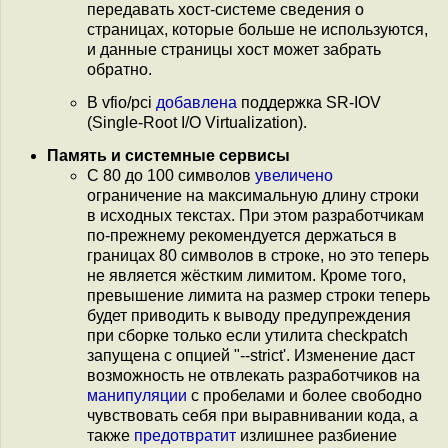
передавать хост-системе сведения о
страницах, которые больше не используются,
и данные страницы хост может забрать
обратно.
В vfio/pci
добавлена
поддержка SR-IOV
(Single-Root I/O Virtualization).
Память и системные сервисы
C 80 до 100 символов
увеличено
ограничение на максимальную длину строки
в исходных текстах. При этом разработчикам
по-прежнему рекомендуется держаться в
границах 80 символов в строке, но это теперь
не является жёстким лимитом. Кроме того,
превышение лимита на размер строки теперь
будет приводить к выводу предупреждения
при сборке только если утилита checkpatch
запущена с опцией "--strict'. Изменение даст
возможность не отвлекать разработчиков на
манипуляции
с пробелами и более свободно
чувствовать себя при выравнивании кода, а
также
предотвратит
излишнее разбиение