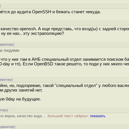
]
рётся до аудита OpenSSH и бежать станет некуда.
о качество openssh. А еще представь, что вход(ы) с задней стор
ну ее нах.. эту экстраполяцию?
одератору
]
ми людями
, что у них там в АНБ специальный отдел занимается поиском ба
-day и тп). Если OpenBSD такое рeшeтo, то поди у них много че
дератору
]
ойно, но, подозреваю, такой "специальный отдел" у любого васян
и других занятий нет.
ую 0day на будущее.
атору
]
о верна, качество кода ...
большой текст свёрнут,
показать
одератору
]