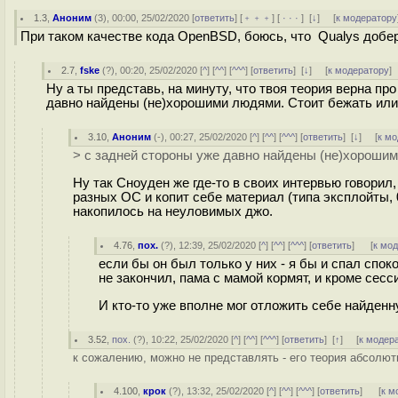
1.3
,
Аноним
(
3
), 00:00, 25/02/2020 [
ответить
] [
﹢﹢﹢
] [
· · ·
]
[
↓
] [
к модератору
При таком качестве кода OpenBSD, боюсь, что Qualys добе
2.7
,
fske
(
?
), 00:20, 25/02/2020 [
^
] [
^^
] [
^^^
] [
ответить
]
[
↓
] [
к модератору
]
Ну а ты представь, на минуту, что твоя теория верна пр
давно найдены (не)хорошими людями. Стоит бежать или 
3.10
,
Аноним
(
-
), 00:27, 25/02/2020 [
^
] [
^^
] [
^^^
] [
ответить
]
[
↓
] [
к м
> с задней стороны уже давно найдены (не)хороши
Ну так Сноуден же где-то в своих интервью говорил
разных ОС и копит себе материал (типа эксплойты, 0
накопилось на неуловимых джо.
4.76
,
пох.
(
?
), 12:39, 25/02/2020 [
^
] [
^^
] [
^^^
] [
ответить
]
[
к мо
если бы он был только у них - я бы и спал спок
не закончил, пама с мамой кормят, и кроме сесси
И кто-то уже вполне мог отложить себе найденн
3.52
,
пох.
(
?
), 10:22, 25/02/2020 [
^
] [
^^
] [
^^^
] [
ответить
]
[
↑
] [
к модер
к сожалению, можно не представлять - его теория абсолютн
4.100
,
крок
(
?
), 13:32, 25/02/2020 [
^
] [
^^
] [
^^^
] [
ответить
]
[
к м