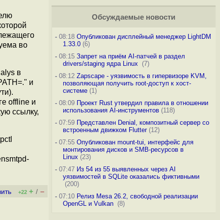
телю
Обсуждаемые новости
которой
длежащего
-
08:18
Опубликован дисплейный менеджер LightDM
1.33.0
(6)
руема во
-
08:15
Запрет на приём AI-патчей в раздел
drivers/staging ядра Linux
(7)
alys в
-
08:12
Zapscape - уязвимость в гипервизоре KVM,
PATH=." и
позволяющая получить root-доступ к хост-
системе
(1)
ти).
 offline и
-
08:09
Проект Rust утвердил правила в отношении
использования AI-инструментов
(118)
ую ссылку,
-
07:59
Представлен Denial, композитный сервер со
встроенным движком Flutter
(12)
pctl
-
07:55
Опубликован mount-tui, интерфейс для
монтирования дисков и SMB-ресурсов в
Linux
(23)
ensmtpd-
-
07:47
Из 54 из 55 выявленных через AI
уязвимостей в SQLite оказались фиктивными
(200)
+
–
вить
/
+22
-
07:10
Релиз Mesa 26.2, свободной реализации
OpenGL и Vulkan
(8)