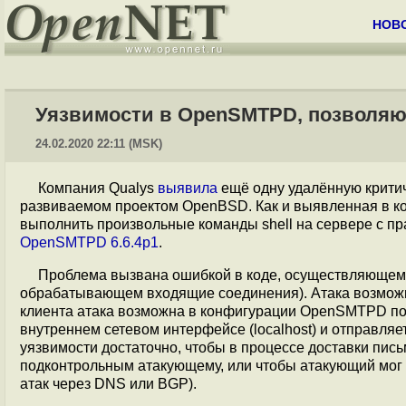
НОВ
Уязвимости в OpenSMTPD, позволяющ
24.02.2020 22:11 (MSK)
Компания Qualys
выявила
ещё одну удалённую крити
развиваемом проектом OpenBSD. Как и выявленная в к
выполнить произвольные команды shell на сервере с пр
OpenSMTPD 6.6.4p1
.
Проблема вызвана ошибкой в коде, осуществляющем д
обрабатывающем входящие соединения). Атака возможна 
клиента атака возможна в конфигурации OpenSMTPD по
внутреннем сетевом интерфейсе (localhost) и отправля
уязвимости достаточно, чтобы в процессе доставки пи
подконтрольным атакующему, или чтобы атакующий мог 
атак через DNS или BGP).