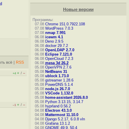
d
Новые версии
Программы:
07.08
Chrome 151.0.7922.108
07.08
WordPress 7.0.3
07.08
nmap 7.991
06.08
icewm 4.1
06.08
Deno 2.9.5
06.08
docker 29.7.2
06.08
OpenLDAP 2.7.0
06.08
Eclipse 7.121.0
06.08
OpenCloud 7.2.3
ть всё
|
RSS
06.08
mesa 3d 26.2
05.08
OpenVPN 2.7.6
05.08
NetBeans 31
+
–
/
+4
05.08
ublock 1.73.0
05.08
gstreamer 1.28.6
05.08
PowerDNS 5.1.4
05.08
node.js 26.7.0
05.08
VSCode 1.132.0
05.08
home-assistant 2026.8.0
05.08
Python 3.13.15, 3.14.7
+
–
/
–1
05.08
hyprland 0.56.2
04.08
Electron 43.3.0
04.08
Mattermost 11.10.0
04.08
Django 5.2.17, 6.0.8
vln
04.08
Grafana 13.1.2
04.08
GNOME 49.9, 50.4