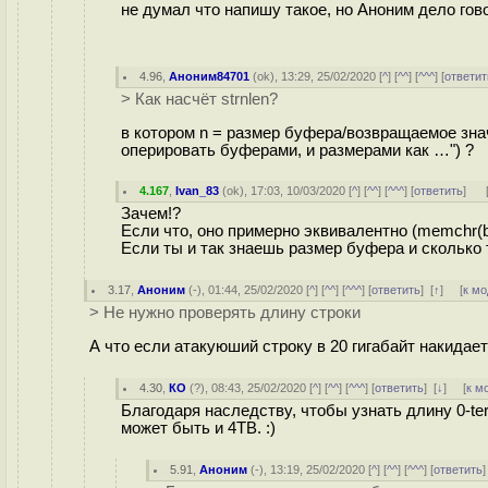
не думал что напишу такое, но Аноним дело говор
4.96
,
Аноним84701
(
ok
), 13:29, 25/02/2020 [
^
] [
^^
] [
^^^
] [
ответит
> Как насчёт strnlen?
в котором n = размер буфера/возвращаемое зна
оперировать буферами, и размерами как …") ?
4.167
,
Ivan_83
(
ok
), 17:03, 10/03/2020 [
^
] [
^^
] [
^^^
] [
ответить
]
Зачем!?
Если что, оно примерно эквивалентно (memchr(buf,
Если ты и так знаешь размер буфера и сколько 
3.17
,
Аноним
(
-
), 01:44, 25/02/2020 [
^
] [
^^
] [
^^^
] [
ответить
]
[
↑
] [
к м
> Не нужно проверять длину строки
А что если атакуюший строку в 20 гигабайт накидае
4.30
,
КО
(
?
), 08:43, 25/02/2020 [
^
] [
^^
] [
^^^
] [
ответить
]
[
↓
] [
к м
Благодаря наследству, чтобы узнать длину 0-ter
может быть и 4TB. :)
5.91
,
Аноним
(
-
), 13:19, 25/02/2020 [
^
] [
^^
] [
^^^
] [
ответить