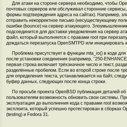
Для атаки на стороне сервера необходимо, чтобы Op
почтовых серверов или обслуживал сторонние сервисы,
формы подтверждения адреса на сайтах). Например, з
отправить некорректное письмо (несуществующему польз
ошибки (bounce) на сервер атакующего. Злоумышленник
подсоединится для доставки уведомления на сервер ат
файл, который выполняется с правами root при переза
дождаться перезапуска OpenSMTPD или инициировать
Проблема присутствует в функции mta_io() в коде дл
после установки соединения (например, "250-ENHANC
первая строка включает трёхзначное число и текст, разде
разделённые пробелом. Если во второй строке после трё
для определения текста, устанавливается на байт, след
буфер данных, следующих после конца строки.
По просьбе проекта OpenBSD публикация деталей об 
пользователям возможность обновить свои системы. Проб
эксплуатация до выполнения кода с правами root возмо
эксплоита, который успешно протестирован в сборках 
(testing) и Fedora 31.