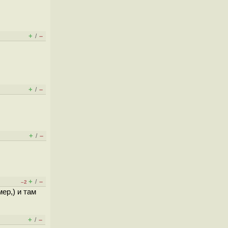
+
–
/
+
–
/
+
–
/
+
–
/
–2
ер,) и там
+
–
/