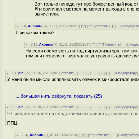
Вот только нинада тут про божественный код от
Я и оригинал смотрел на момент выхода в опенсо
вычистили.
2.8
,
Аноним
(
8
), 00:23, 25/02/2020 [
^
] [
^^
] [
^^^
] [
ответить
]
[
↑
] [
к модерат
При каком таком?
3.15
,
Аноним
(
-
), 01:41, 25/02/2020 [
^
] [
^^
] [
^^^
] [
ответить
]
[
к моде
Ну если посмотреть на код виртуализатора, там как-т
том они позволяют виртуалке устраивать адские лул
1.4
,
pin
(
??
), 00:16, 25/02/2020 [
ответить
] [
﹢﹢﹢
] [
· · ·
]
[
↓
] [
↑
] [
к модератору
]
У меня были мысли использовать опенок в микроисталяциях п
....большая нить свёрнута, показать (25)
1.5
,
pin
(
??
), 00:18, 25/02/2020 [
ответить
] [
﹢﹢﹢
] [
· · ·
]
[
↓
] [
↑
] [
к модератору
]
> Проблема является следствием неполного устранения проб
ППЦ.
2.16
,
Аноним
(
-
), 01:41, 25/02/2020 [
^
] [
^^
] [
^^^
] [
ответить
]
[
к модератор