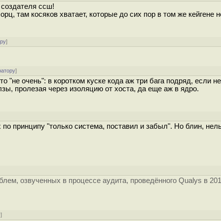
 создателя ссш!
рц, там косяков хватает, которые до сих пор в том же кейгене н
ору
]
ратору
]
о "не очень": в коротком куске кода аж три бага подряд, если н
зы, пролезая через изоляцию от хоста, да еще аж в ядро.
о принципу "только система, поставил и забыл". Но блин, нель
лем, озвученных в процессе аудита, проведённого Qualys в 201
у
]