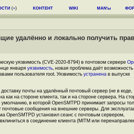
ОСТИ
(
+
)
КОНТЕНТ
WIKI
MAN'ы
ФО
ие удалённо и локально получить прав
ческую уязвимость (CVE-2020-8794) в почтовом сервере
Op
онце января
уязвимость
, новая проблема даёт возможность
авами пользователя root. Уязвимость
устранена
в выпуске
оставку почты на удалённый почтовый сервер (не в коде,
как на стороне клиента, так и на стороне сервера. На ст
 умолчанию, в которой OpenSMTPD принимает запросы тол
ет почтовые сообщения на внешние серверы. Для эксплуата
сьма OpenSMTPD установил сеанс с почтовым сервером,
вклиниться в соединение клиента (MITM или перенаправле