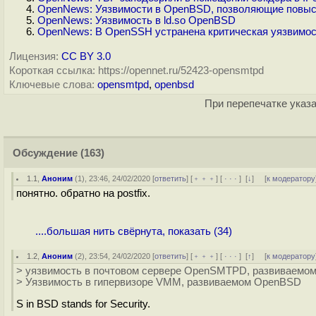
OpenNews: Уязвимости в OpenBSD, позволяющие повысить
OpenNews: Уязвимость в ld.so OpenBSD
OpenNews: В OpenSSH устранена критическая уязвимо
Лицензия:
CC BY 3.0
Короткая ссылка: https://opennet.ru/52423-opensmtpd
Ключевые слова:
opensmtpd
,
openbsd
При перепечатке указа
Обсуждение
(163)
1.1
,
Аноним
(
1
), 23:46, 24/02/2020 [
ответить
] [
﹢﹢﹢
] [
· · ·
]
[
↓
] [
к модератору
понятно. обратно на postfix.
....большая нить свёрнута, показать (34)
1.2
,
Аноним
(
2
), 23:54, 24/02/2020 [
ответить
] [
﹢﹢﹢
] [
· · ·
]
[
↑
] [
к модератору
> уязвимость в почтовом сервере OpenSMTPD, развиваемо
> Уязвимость в гипервизоре VMM, развиваемом OpenBSD
S in BSD stands for Security.