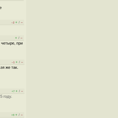
е
+
–
/
–2
+
–
/
е четыре, при
+
–
/
–1
зя же так.
+
–
/
+7
5 году.
+
–
/
+9