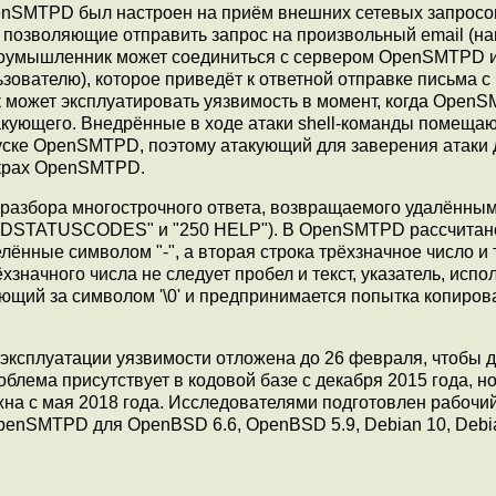
enSMTPD был настроен на приём внешних сетевых запросов
 позволяющие отправить запрос на произвольный email (н
лоумышленник может соединиться с сервером OpenSMTPD 
ователю), которое приведёт к ответной отправке письма с
 может эксплуатировать уязвимость в момент, когда Open
акующего. Внедрённые в ходе атаки shell-команды помещаю
пуске OpenSMTPD, поэтому атакующий для заверения атаки
 крах OpenSMTPD.
я разбора многострочного ответа, возвращаемого удалённы
EDSTATUSCODES" и "250 HELP"). В OpenSMTPD рассчитано
лённые символом "-", а вторая строка трёхзначное число и т
хзначного числа не следует пробел и текст, указатель, исп
ующий за символом '\0' и предпринимается попытка копиров
эксплуатации уязвимости отложена до 26 февраля, чтобы д
лема присутствует в кодовой базе с декабря 2015 года, н
жна с мая 2018 года. Исследователями подготовлен рабочи
OpenSMTPD для OpenBSD 6.6, OpenBSD 5.9, Debian 10, Debi