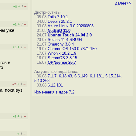
далее>>
+
–
/
+8
Дистрибутивы:
05.08
Tails 7.10.1
04.08
Deepin 25.2.1
+
–
/
+1
03.08
Azure Linux 3.0.20260803
оны уже
01.08
NetBSD 11.0
24.07
Ubuntu Touch 24.04 2.0
23.07
Solaris 11.4 SRU94
21.07
Omarchy 3.8.4
+
–
/
+5
19.07
Chrome OS 150.0.7871.150
17.07
Whonix 18.2.1.9
16.07
SteamOS 3.8.15
гов в
16.07
OPNsense 26.7
го
Актуальные ядра Linux:
06.08
7.1.7
,
6.18.43
,
6.6.149
,
6.1.181
,
5.15.214
,
5.10.263
+
–
/
–2
03.08
6.12.101
а, пока вуз
Изменения в ядре 7.2
+
–
/
+1
+
–
/