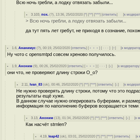
Всю ночь гребли, а лодку отвязать забыли...
3.103
,
пох.
(
?
), 13:36, 25/02/2020 [
^
] [
^^
] [
^^^
] [
ответить
]
[
к модера
> Всю ночь гребли, а лодку отвязать забыли...
да тут пять лет гребут, не приходя в сознание, похо
1.6
,
Ананимус
(
?
), 00:19, 25/02/2020 [
ответить
] [
﹢﹢﹢
] [
· · ·
]
[
↑
] [
к модерато
Ну чото с opensmtpd совсем хреново получилось.
1.9
,
Аноним
(
9
), 00:26, 25/02/2020 [
ответить
] [
﹢﹢﹢
] [
· · ·
]
[
↓
] [
к модератору
они что, не проверяют длину строки О_о?
2.11
,
Ivan_83
(
ok
), 00:46, 25/02/2020 [
^
] [
^^
] [
^^^
] [
ответить
]
[
↓
] [
к модера
Не нужно проверять длину строки, потому что это подраз
результаты ещё хуже.
В данном случае нужно оперировать буферами, и размер
информация по наполнению буферов возращается теми же
3.13
,
Аноним
(
13
), 01:34, 25/02/2020 [
^
] [
^^
] [
^^^
] [
ответить
]
[
↓
] [
к 
Как насчёт strnlen?
4.19
,
leap42
(
ok
), 03:01, 25/02/2020 [
^
] [
^^
] [
^^^
] [
ответить
]
[
к