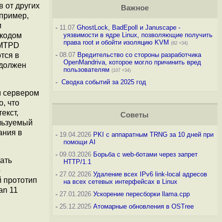
 от других
Важное
апример,
и
-
11.07
GhostLock, BadEpoll и Januscape -
 кодом
уязвимости в ядре Linux, позволяющие получить
права root и обойти изоляцию KVM
(82 +34)
SMTPD
тся в
-
08.07
Вредительство со стороны разработчика
OpenMandriva, которое могло причинить вред
 должен
пользователям
(107 +34)
-
Сводка событий за 2025 год
м сервером
, что
екст,
Советы
ользуемый
ания в
-
19.04.2026
PKI с аппаратным TRNG за 10 дней при
помощи AI
-
09.03.2026
Борьба с web-ботами через запрет
ать
HTTP/1.1
о
-
27.02.2026
Удаление всех IPv6 link-local адресов
й прототип
на всех сетевых интерфейсах в Linux
an 11
-
27.01.2026
Ускорение пересборки llama.cpp
-
25.12.2025
Атомарные обновления в OSTree