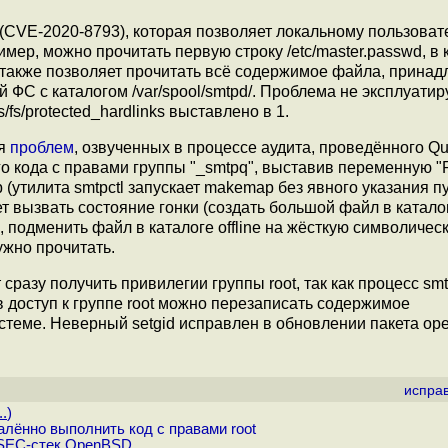
(CVE-2020-8793), которая позволяет локальному пользова
мер, можно прочитать первую строку /etc/master.passwd, в 
ь также позволяет прочитать всё содержимое файла, прина
 ФС с каталогом /var/spool/smtpd/. Проблема не эксплуати
/fs/protected_hardlinks выставлено в 1.
ия
проблем
, озвученных в процессе аудита, проведённого Qu
о кода с правами группы "_smtpq", выставив переменную "
(утилита smtpctl запускает makemap без явного указания пу
 вызвать состояние гонки (создать большой файл в каталоге
 подменить файл в каталоге offline на жёсткую символическ
жно прочитать.
сразу получить привилегии группы root, так как процесс smt
ив доступ к группе root можно перезаписать содержимое
 системе. Неверный setgid исправлен в обновлении пакета op
испра
..
)
ённо выполнить код с правами root
PSEC-стек OpenBSD