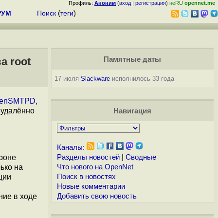
Профиль:
Аноним
(
вход
|
регистрация
)
неRU
opennet.me
РУМ
Поиск
(
теги
)
а root
Памятные даты
17 июля
Slackware
исполнилось 33 года
enSMTPD
,
 удалённо
Навигация
Каналы:
ороне
Разделы новостей
|
Сводные
ько на
Что нового на OpenNet
ции
Поиск в новостях
Новые комментарии
ние в ходе
Добавить свою новость