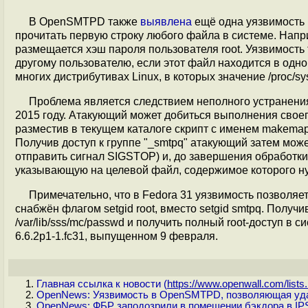
В OpenSMTPD также
выявлена
ещё одна уязвимость 
прочитать первую строку любого файла в системе. Напри
размещается хэш пароля пользователя root. Уязвимост
другому пользователю, если этот файл находится в одной
многих дистрибутивах Linux, в которых значение /proc/sys
Проблема является следствием неполного устранен
2015 году. Атакующий может добиться выполнения своег
разместив в текущем каталоге скрипт с именем makemap 
Получив доступ к группе "_smtpq" атакующий затем может
отправить сигнал SIGSTOP) и, до завершения обработки,
указывающую на целевой файл, содержимое которого ну
Примечательно, что в Fedora 31 уязвимость позволяет 
снабжён флагом setgid root, вместо setgid smtpq. Получ
/var/lib/sss/mc/passwd и получить полный root-доступ в
6.6.2p1-1.fc31, выпущенном 9 февраля.
Главная ссылка к новости (
https://www.openwall.com/lists.
OpenNews: Уязвимость в OpenSMTPD, позволяющая удал
OpenNews: ФБР заподозрили в помещении бэкдора в I