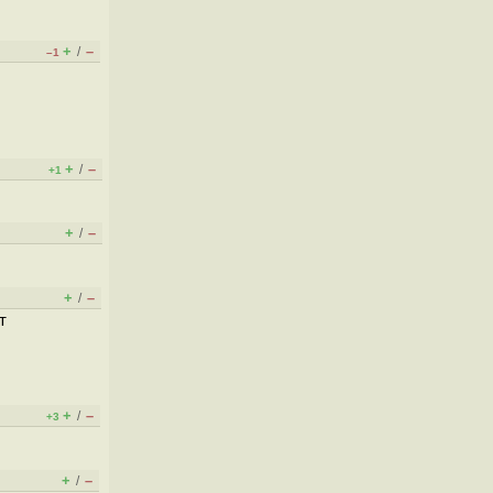
+
–
/
–1
+
–
/
+1
+
–
/
+
–
/
т
+
–
/
+3
+
–
/