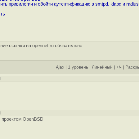
 привилегии и обойти аутентификацию в smtpd, ldapd и radius
сть
ние ссылки на opennet.ru обязательно
Ajax
|
1 уровень
|
Линейный
|
+/-
|
Раскры
]
]
м проектом OpenBSD