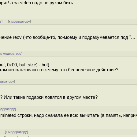
ит! а за strlen надо по рукам бить.
ь
]
[
к модератору
]
чение recv (что вообще-то, по-моему и подразумевается под "…
[
к модератору
]
 0x00, buf_size) - buf).
там использовано то к чему это бесполезное действие?
одератору
]
т? Или такие подарки ловятся в другом месте?
одератору
]
minated строки, надо сначала ее всю вычитать (в память, наприм
]
[
к модератору
]