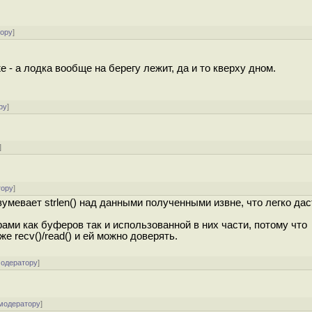
тору
]
же - а лодка вообще на берегу лежит, да и то кверху дном.
ру
]
]
тору
]
умевает strlen() над данными полученными извне, что легко дас
ами как буферов так и использованной в них части, потому что
 recv()/read() и ей можно доверять.
модератору
]
 модератору
]