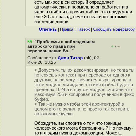
есть макрос в си который определяет
автоматически, и нормально он работает и в
ядре в глибц и в прочих либах, это придумали
еще 30 лет назад, неужто неасиоят потомки
наследие дидов
Ответить
|
Правка
|
Наверх
|
Cообщить модератору
55
.
"Проблемы с соблюдением
авторского права при
+
–
/
переписывании Sc..."
Сообщение от
Джон Титор
(ok), 02-
Июн-26, 18:25
> Допустим, ты их декомпозировал, но тогда ты
потеряешь контекст при переходе от одного к
другому, плюс могут появится дыры уровня: в
этом модуле мы ждали что имя файла будет в
пределах 1024 а в другом модуле считали что
максимум 256 и копировали полученной в фикс
буфер.
> Так же нужно чтобы этой архитектурой в
целом кто то рулил, а не просто так оставить
автономные куски.
Обождите, вы спорите о том что границы
человеческого мозга безграничны? Но почему-
то и людям нужна декомпозиция. Может...