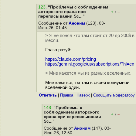
123
.
"Проблемы с соблюдением
авторского права при
+
–
/
переписывании Sc..."
Сообщение от
Аноним
(123), 03-
Июн-26, 01:45
> Я не понял кто там стоит от 20 до 200$ в
месяц.
Глаза разуй:
https://claude.com/pricing
https://gemini.google/us/subscriptions/?hl=en
> Мне кажется мы из разных вселенных.
Мне кажется, ты там в своей копиумной
вселенной один.
Ответить
|
Правка
|
Наверх
|
Cообщить модератору
148
.
"Проблемы с
соблюдением авторского
+
–
/
права при переписывании
Sc..."
Сообщение от
Аноним
(147), 03-
Июн-26, 12:50