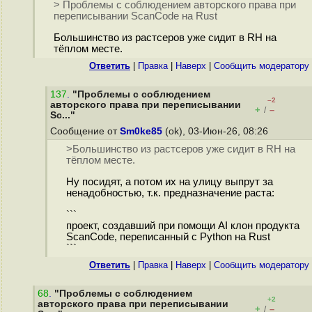
> Проблемы с соблюдением авторского права при
переписывании ScanCode на Rust
Большинство из растсеров уже сидит в RH на
тёплом месте.
Ответить
|
Правка
|
Наверх
|
Cообщить модератору
137
.
"Проблемы с соблюдением
–2
авторского права при переписывании
+
–
/
Sc..."
Сообщение от
Sm0ke85
(ok), 03-Июн-26, 08:26
>Большинство из растсеров уже сидит в RH на
тёплом месте.
Ну посидят, а потом их на улицу выпрут за
ненадобностью, т.к. предназначение раста:
```
проект, создавший при помощи AI клон продукта
ScanCode, переписанный с Python на Rust
```
Ответить
|
Правка
|
Наверх
|
Cообщить модератору
68
.
"Проблемы с соблюдением
+2
авторского права при переписывании
+
–
/