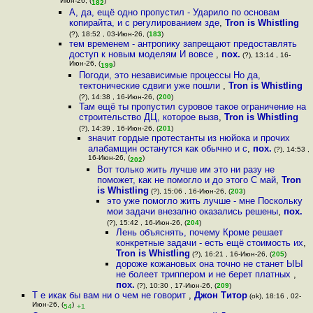
Июн-26, (
)
182
А, да, ещё одно пропустил - Ударило по основам
копирайта, и с регулированием зде
,
Tron is Whistling
(?), 18:52 , 03-Июн-26, (
183
)
тем временем - антропику запрещают предоставлять
доступ к новым моделям И вовсе
,
пох.
(?), 13:14 , 16-
Июн-26, (
)
199
Погоди, это независимые процессы Но да,
тектонические сдвиги уже пошли
,
Tron is Whistling
(?), 14:38 , 16-Июн-26, (
200
)
Там ещё ты пропустил суровое такое ограничение на
строительство ДЦ, которое вызв
,
Tron is Whistling
(?), 14:39 , 16-Июн-26, (
201
)
значит гордые протестанты из нюйока и прочих
алабамщин останутся как обычно и с
,
пох.
(?), 14:53 ,
16-Июн-26, (
)
202
Вот только жить лучше им это ни разу не
поможет, как не помогло и до этого С май
,
Tron
is Whistling
(?), 15:06 , 16-Июн-26, (
203
)
это уже помогло жить лучше - мне Поскольку
мои задачи внезапно оказались решены
,
пох.
(?), 15:42 , 16-Июн-26, (
204
)
Лень объяснять, почему Кроме решает
конкретные задачи - есть ещё стоимость их
,
Tron is Whistling
(?), 16:21 , 16-Июн-26, (
205
)
дороже кожановых она точно не станет ЫЫ
не болеет триппером и не берет платных
,
пох.
(?), 10:30 , 17-Июн-26, (
209
)
Т е икак бы вам ни о чем не говорит
,
Джон Титор
(ok), 18:16 , 02-
Июн-26, (
)
54
+1