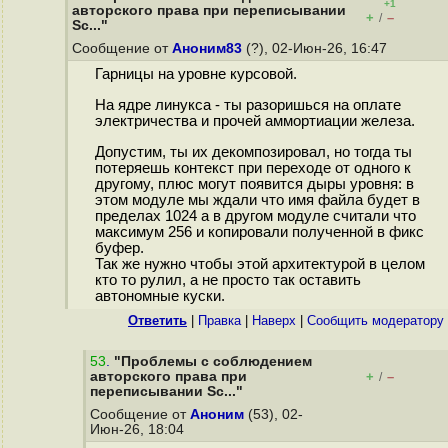
+1
авторского права при переписывании
+
–
/
Sc..."
Сообщение от
Аноним83
(?), 02-Июн-26, 16:47
Гарницы на уровне курсовой.
На ядре линукса - ты разоришься на оплате
электричества и прочей аммортиации железа.
Допустим, ты их декомпозировал, но тогда ты
потеряешь контекст при переходе от одного к
другому, плюс могут появится дыры уровня: в
этом модуле мы ждали что имя файла будет в
пределах 1024 а в другом модуле считали что
максимум 256 и копировали полученной в фикс
буфер.
Так же нужно чтобы этой архитектурой в целом
кто то рулил, а не просто так оставить
автономные куски.
Ответить
|
Правка
|
Наверх
|
Cообщить модератору
53
.
"Проблемы с соблюдением
авторского права при
+
–
/
переписывании Sc..."
Сообщение от
Аноним
(53), 02-
Июн-26, 18:04