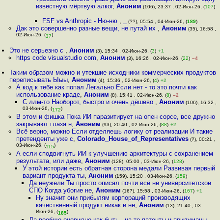
известную мёртвую алког
,
Аноним
(106), 23:37 , 02-Июн-26, (
107
)
FSF vs Anthropic - Ню-ню
,
_
(??), 05:54 , 04-Июн-26, (
189
)
Дак это совершенно разные вещи, не путай их
,
Аноним
(35), 16:58 ,
02-Июн-26, (
)
37
Это не серьезно с
,
Аноним
(3), 15:34 , 02-Июн-26, (
3
)
+1
https code visualstudio com
,
Аноним
(3), 16:26 , 02-Июн-26, (
22
)
–4
Таким образом можно и утекшие исходники коммерческих продуктов
переписывать Ыыы
,
Аноним
(4), 15:36 , 02-Июн-26, (
4
)
+2
А код к тебе как попал Легально Если нет - то это почти как
использование краде
,
Аноним
(8), 15:41 , 02-Июн-26, (
8
)
–2
С ллм-то Наоборот, быстро и очень дёшево
,
Аноним
(106), 16:32 ,
03-Июн-26, (
)
172
В этом и фишка Пока ИИ паразитирует на опен сорсе, все дружно
закрывают глаза н
,
Аноним
(93), 20:40 , 02-Июн-26, (
88
)
+2
Всё верно, можно Если отделяешь логику от реализации И такие
претенденты уже с
,
Colorado_House_of_Representatives
(?), 00:21 ,
03-Июн-26, (
)
115
А если сподвигнуть ИИ к улучшению архитектуры с сохранением
результата, или даже
,
Аноним
(128), 05:00 , 03-Июн-26, (
128
)
У этой истории есть обратная сторона медали Развивая первый
вариант продукта ты
,
Аноним
(159), 15:20 , 03-Июн-26, (
159
)
Да неужели Ты просто описал почти всё не университетское
СПО Когда убогие не
,
Аноним
(167), 15:58 , 03-Июн-26, (
167
)
+1
Ну значит они прибылям корпораций производящих
качественный продукт никак и не
,
Аноним
(13), 21:40 , 03-
Июн-26, (
)
185
Да вообще очевидно как быть - на то патенты и придуманы