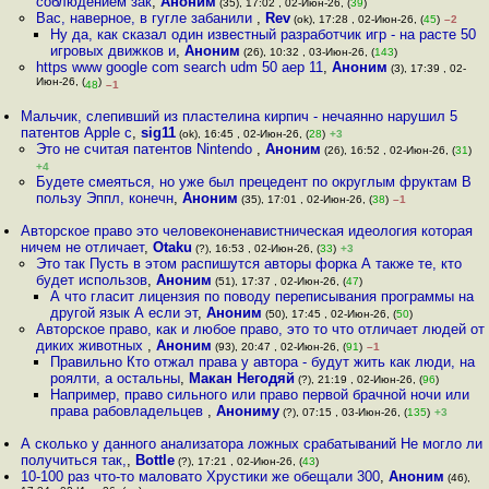
соблюдением зак
,
Аноним
(35), 17:02 , 02-Июн-26, (
39
)
Вас, наверное, в гугле забанили
,
Rev
(ok), 17:28 , 02-Июн-26, (
45
)
–2
Ну да, как сказал один известный разработчик игр - на расте 50
игровых движков и
,
Аноним
(26), 10:32 , 03-Июн-26, (
143
)
https www google com search udm 50 aep 11
,
Аноним
(3), 17:39 , 02-
Июн-26, (
)
48
–1
Мальчик, слепивший из пластелина кирпич - нечаянно нарушил 5
патентов Apple c
,
sig11
(ok), 16:45 , 02-Июн-26, (
28
)
+3
Это не считая патентов Nintendo
,
Аноним
(26), 16:52 , 02-Июн-26, (
31
)
+4
Будете смеяться, но уже был прецедент по округлым фруктам В
пользу Эппл, конечн
,
Аноним
(35), 17:01 , 02-Июн-26, (
38
)
–1
Авторское право это человеконенавистническая идеология которая
ничем не отличает
,
Otaku
(?), 16:53 , 02-Июн-26, (
33
)
+3
Это так Пусть в этом распишутся авторы форка А также те, кто
будет использов
,
Аноним
(51), 17:37 , 02-Июн-26, (
47
)
А что гласит лицензия по поводу переписывания программы на
другой язык А если эт
,
Аноним
(50), 17:45 , 02-Июн-26, (
50
)
Авторское право, как и любое право, это то что отличает людей от
диких животных
,
Аноним
(93), 20:47 , 02-Июн-26, (
91
)
–1
Правильно Кто отжал права у автора - будут жить как люди, на
роялти, а остальны
,
Макан Негодяй
(?), 21:19 , 02-Июн-26, (
96
)
Например, право сильного или право первой брачной ночи или
права рабовладельцев
,
Анониму
(?), 07:15 , 03-Июн-26, (
135
)
+3
А сколько у данного анализатора ложных срабатываний Не могло ли
получиться так,
,
Bottle
(?), 17:21 , 02-Июн-26, (
43
)
10-100 раз что-то маловато Хрустики же обещали 300
,
Аноним
(46),