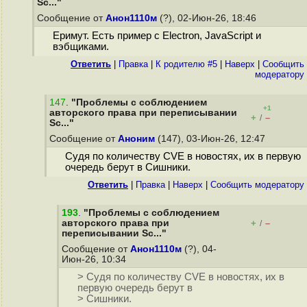
Sc..."
Сообщение от
Анон1110м
(?), 02-Июн-26, 18:46
Еримут. Есть пример с Electron, JavaScript и
вэбщиками.
Ответить
|
Правка
|
К родителю #5
|
Наверх
|
Cообщить
модератору
147
.
"Проблемы с соблюдением
+1
авторского права при переписывании
+
–
/
Sc..."
Сообщение от
Аноним
(147), 03-Июн-26, 12:47
Судя по количеству CVE в новостях, их в первую
очередь берут в Сишники.
Ответить
|
Правка
|
Наверх
|
Cообщить модератору
193
.
"Проблемы с соблюдением
авторского права при
+
–
/
переписывании Sc..."
Сообщение от
Анон1110м
(?), 04-
Июн-26, 10:34
> Судя по количеству CVE в новостях, их в
первую очередь берут в
> Сишники.