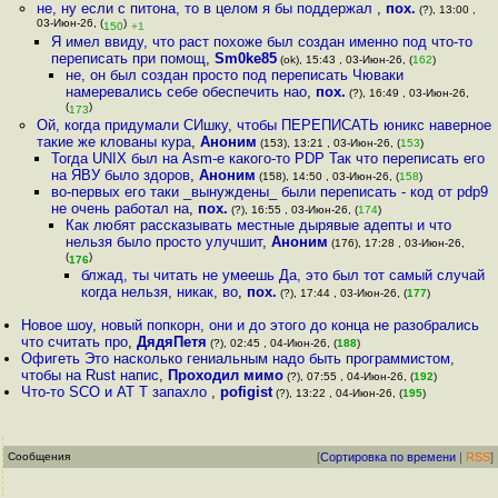
не, ну если с питона, то в целом я бы поддержал
,
пох.
(?), 13:00 ,
03-Июн-26, (
)
150
+1
Я имел ввиду, что раст похоже был создан именно под что-то
переписать при помощ
,
Sm0ke85
(ok), 15:43 , 03-Июн-26, (
162
)
не, он был создан просто под переписать Чюваки
намеревались себе обеспечить нао
,
пох.
(?), 16:49 , 03-Июн-26,
(
)
173
Ой, когда придумали СИшку, чтобы ПЕРЕПИСАТЬ юникс наверное
такие же клованы кура
,
Аноним
(153), 13:21 , 03-Июн-26, (
153
)
Тогда UNIХ был на Asm-е какого-то PDP Так что переписать его
на ЯВУ было здоров
,
Аноним
(158), 14:50 , 03-Июн-26, (
158
)
во-первых его таки _вынуждены_ были переписать - код от pdp9
не очень работал на
,
пох.
(?), 16:55 , 03-Июн-26, (
174
)
Как любят рассказывать местные дырявые адепты и что
нельзя было просто улучшит
,
Аноним
(176), 17:28 , 03-Июн-26,
(
)
176
блжад, ты читать не умеешь Да, это был тот самый случай
когда нельзя, никак, во
,
пох.
(?), 17:44 , 03-Июн-26, (
177
)
Новое шоу, новый попкорн, они и до этого до конца не разобрались
что считать про
,
ДядяПетя
(?), 02:45 , 04-Июн-26, (
188
)
Офигеть Это насколько гениальным надо быть программистом,
чтобы на Rust напис
,
Проходил мимо
(?), 07:55 , 04-Июн-26, (
192
)
Что-то SCO и AT T запахло
,
pofigist
(?), 13:22 , 04-Июн-26, (
195
)
Сообщения
[
Сортировка по времени
|
RSS
]