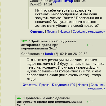
Сообщение от
Джон Титор
(ok), 03-
Июн-26, 14:14
Ну я то себе не вру и стараюсь не
искажать мировосприятие. А вы меня
запугать хотите. Зачем? Правильно ли я
понимаю? Вы пугаетесь и из-за этого
хотите меня убедить в своей правоте?
Ответить
|
Правка
|
Наверх
|
Cообщить модератору
102
.
"Проблемы с соблюдением
авторского права при
+
–
/
переписывании Sc..."
Сообщение от
kusb
(?), 02-Июн-26, 22:52
Это кажется реализумым и с частью таких
задач возможно ИИ будут справляться лучше,
чем с написанием. И они развиваются.Если
нужна повышенная когерентность и т.п. с чем
справляются люди (пока очень часто) - тогда
люди.
Ответить
|
Правка
|
К родителю #29
|
Наверх
|
Cообщить
модератору
44
.
"Проблемы с соблюдением
авторского права при переписывании
+
–
/
Sc..."