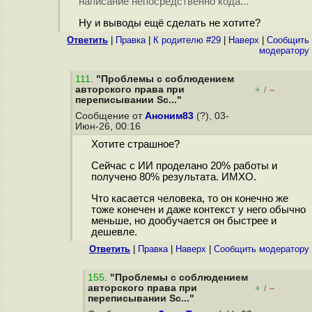
написание непосредственно кода...
Ну и выводы ещё сделать не хотите?
Ответить
|
Правка
|
К родителю #29
|
Наверх
|
Cообщить
модератору
111
.
"Проблемы с соблюдением
авторского права при
+
–
/
переписывании Sc..."
Сообщение от
Аноним83
(?), 03-
Июн-26, 00:16
Хотите страшное?
Сейчас с ИИ проделано 20% работы и
получено 80% результата. ИМХО.
Что касается человека, то он конечно же
тоже конечен и даже контекст у него обычно
меньше, но дообучается он быстрее и
дешевле.
Ответить
|
Правка
|
Наверх
|
Cообщить модератору
155
.
"Проблемы с соблюдением
авторского права при
+
–
/
переписывании Sc..."