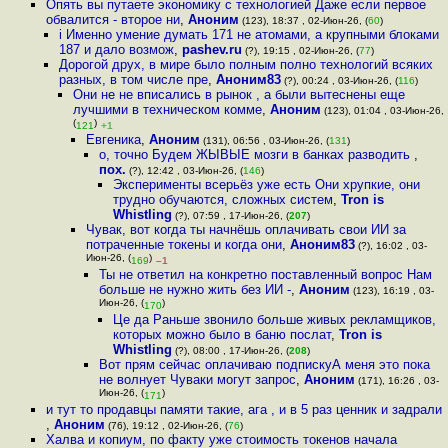
Опять вы путаете экономику с технологией Даже если первое
обвалится - второе ни
,
Аноним
(123), 18:37 , 02-Июн-26, (
60
)
i Именно умение думать 171 не атомами, а крупными блоками
187 и дало возмож
,
pashev.ru
(?), 19:15 , 02-Июн-26, (
77
)
Дорогой друх, в мире было полным полно технологий всяких
разных, в том числе пре
,
Аноним83
(?), 00:24 , 03-Июн-26, (
116
)
Они не не вписались в рынок , а были вытеснены еще
лучшими в техническом комме
,
Аноним
(123), 01:04 , 03-Июн-26,
(
)
121
+1
Евгеника
,
Аноним
(131), 06:56 , 03-Июн-26, (
131
)
о, точно Будем ЖЫВЫЕ мозги в банках разводить
,
пох.
(?), 12:42 , 03-Июн-26, (
146
)
Эксперименты всерьёз уже есть Они хрупкие, они
трудно обучаются, сложных систем
,
Tron is
Whistling
(?), 07:59 , 17-Июн-26, (
207
)
Чувак, вот когда ты начнёшь оплачивать свои ИИ за
потраченные токены и когда они
,
Аноним83
(?), 16:02 , 03-
Июн-26, (
)
169
–1
Ты не ответил на конкретно поставленный вопрос Нам
больше не нужно жить без ИИ -
,
Аноним
(123), 16:19 , 03-
Июн-26, (
)
170
Це да Раньше звонило больше живых рекламщиков,
которых можно было в баню послат
,
Tron is
Whistling
(?), 08:00 , 17-Июн-26, (
208
)
Вот прям сейчас оплачиваю подпискуА меня это пока
не волнует Чуваки могут запрос
,
Аноним
(171), 16:26 , 03-
Июн-26, (
)
171
и тут то продавцы памяти такие, ага , и в 5 раз ценник и задрали
,
Аноним
(76), 19:12 , 02-Июн-26, (
76
)
Халва и копиум, по факту уже стоимость токенов начала