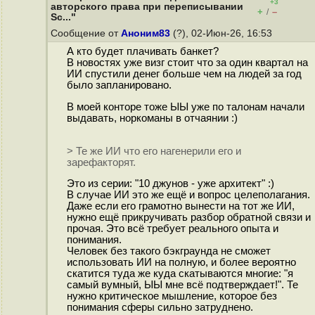
+3
авторского права при переписывании
+
–
/
Sc..."
Сообщение от
Аноним83
(?), 02-Июн-26, 16:53
А кто будет плачивать банкет?
В новостях уже визг стоит что за один квартал на
ИИ спустили денег больше чем на людей за год
было запланировано.
В моей конторе тоже ЫЫ уже по талонам начали
выдавать, норкоманы в отчаянии :)
> Те же ИИ что его нагенерили его и
зарефакторят.
Это из серии: "10 джунов - уже архитект" :)
В случае ИИ это же ещё и вопрос целеполагания.
Даже если его грамотно вынести на тот же ИИ,
нужно ещё прикручивать разбор обратной связи и
прочая. Это всё требует реального опыта и
понимания.
Человек без такого бэкграунда не сможет
использовать ИИ на полную, и более вероятно
скатится туда же куда скатываются многие: "я
самый вумный, ЫЫ мне всё подтверждает!". Те
нужно критическое мышление, которое без
понимания сферы сильно затруднено.