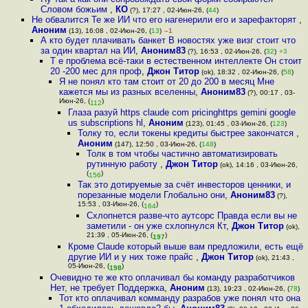
Словом божьим
,
КО
(?), 17:27 , 02-Июн-26, (
44
)
Не обвалится Те же ИИ что его нагенерили его и зарефакторят
,
Аноним
(13), 16:08 , 02-Июн-26, (
13
)
–1
А кто будет плачивать банкет В новостях уже визг стоит что
за один квартал на ИИ
,
Аноним83
(?), 16:53 , 02-Июн-26, (
32
)
+3
Т е проблема всё-таки в естественном интеллекте Он стоит
20 -200 мес для проф
,
Джон Титор
(ok), 18:32 , 02-Июн-26, (
58
)
Я не понял кто там стоит от 20 до 200 в месяц Мне
кажется мы из разных вселенны
,
Аноним83
(?), 00:17 , 03-
Июн-26, (
)
112
Глаза разуй https claude com pricinghttps gemini google
us subscriptions hl
,
Аноним
(123), 01:45 , 03-Июн-26, (
123
)
Толку то, если токены кредиты быстрее закончатся
,
Аноним
(147), 12:50 , 03-Июн-26, (
148
)
Толк в том чтобы частично автоматизировать
рутинную работу
,
Джон Титор
(ok), 14:16 , 03-Июн-26,
(
)
156
Так это дотируемые за счёт инвесторов ценники, и
порезанные модели Глобально они
,
Аноним83
(?),
15:53 , 03-Июн-26, (
)
164
Схлопнется разве-что аутсорс Правда если вы не
заметили - он уже схлопнулся Кт
,
Джон Титор
(ok),
21:39 , 05-Июн-26, (
)
197
Кроме Claude который выше вам предложили, есть ещё
другие ИИ и у них тоже прайс
,
Джон Титор
(ok), 21:43 ,
05-Июн-26, (
)
198
Очевидно те же кто оплачивал бы команду разработчиков
Нет, не требует Поддержка
,
Аноним
(13), 19:23 , 02-Июн-26, (
78
)
Тот кто оплачивал комманду разрабов уже понял что она