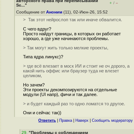
авторского права при переписывании
+
–
/
Sc..."
Сообщение от
Аноним
(11), 02-Июн-26, 15:52
> Так этот нейрослоп так или иначе обвалится.
С чего вдруг?
Просто найдут границы, в которых он работает
хорошо, а где уже начинаются проблемы.
> Так могут жить только мелкие проекты,
Типа ядра линукс)?
> где всё влезает в моск ИИ и стоит не оч дорого, а
какой нить оффис или браузер туда не влезет
целиком,
Но зачем?
Эти проекты декомпозируются на отдельные
модули (UI напр), фичи и так далее.
> и будет каждый раз то одно ломатся то другое.
Они и сейчас так))
Ответить
|
Правка
|
Наверх
|
Cообщить модератору
29
.
"Проблемы с соблюдением