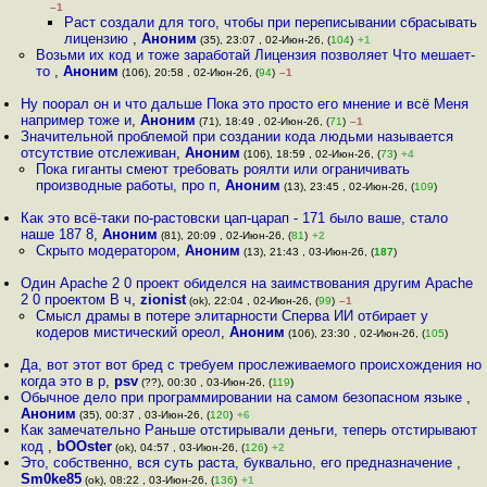
–1
Раст создали для того, чтобы при переписывании сбрасывать
лицензию
,
Аноним
(35), 23:07 , 02-Июн-26, (
104
)
+1
Возьми их код и тоже заработай Лицензия позволяет Что мешает-
то
,
Аноним
(106), 20:58 , 02-Июн-26, (
94
)
–1
Ну поорал он и что дальше Пока это просто его мнение и всё Меня
например тоже и
,
Аноним
(71), 18:49 , 02-Июн-26, (
71
)
–1
Значительной проблемой при создании кода людьми называется
отсутствие отслеживан
,
Аноним
(106), 18:59 , 02-Июн-26, (
73
)
+4
Пока гиганты смеют требовать роялти или ограничивать
производные работы, про п
,
Аноним
(13), 23:45 , 02-Июн-26, (
109
)
Как это всё-таки по-растовски цап-царап - 171 было ваше, стало
наше 187 8
,
Аноним
(81), 20:09 , 02-Июн-26, (
81
)
+2
Скрыто модератором
,
Аноним
(13), 21:43 , 03-Июн-26, (
187
)
Один Apache 2 0 проект обиделся на заимствования другим Apache
2 0 проектом В ч
,
zionist
(ok), 22:04 , 02-Июн-26, (
99
)
–1
Смысл драмы в потере элитарности Сперва ИИ отбирает у
кодеров мистический ореол
,
Аноним
(106), 23:30 , 02-Июн-26, (
105
)
Да, вот этот вот бред с требуем прослеживаемого происхождения но
когда это в р
,
psv
(??), 00:30 , 03-Июн-26, (
119
)
Обычное дело при программировании на самом безопасном языке
,
Аноним
(35), 00:37 , 03-Июн-26, (
120
)
+6
Как замечательно Раньше отстирывали деньги, теперь отстирывают
код
,
bOOster
(ok), 04:57 , 03-Июн-26, (
126
)
+2
Это, собственно, вся суть раста, буквально, его предназначение
,
Sm0ke85
(ok), 08:22 , 03-Июн-26, (
136
)
+1