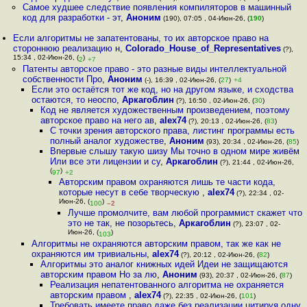
Самое худшее следствие появления компиляторов в машинный
код для разработки - эт
,
Аноним
(190), 07:05 , 04-Июн-26, (
190
)
Если алгоритмы не запатентованы, то их авторское право на
стороннюю реализацию н
,
Colorado_House_of_Representatives
(?),
15:34 , 02-Июн-26, (
)
2
+7
Патенты авторское право - это разные виды интеллектуальной
собственности Про
,
Аноним
(-), 16:39 , 02-Июн-26, (
27
)
+4
Если это остаётся тот же код, но на другом языке, и сходства
остаются, то неоспо
,
Аркагоблин
(?), 16:50 , 02-Июн-26, (
30
)
Код не является художественным произведением, поэтому
авторское право на него ав
,
alex74
(?), 20:13 , 02-Июн-26, (
83
)
С точки зрения авторского права, листинг программы есть
полный аналог художестве
,
Аноним
(93), 20:34 , 02-Июн-26, (
85
)
Впервые слышу такую шизу Мы точно в одном мире живём
Или все эти лицензии и су
,
Аркагоблин
(?), 21:44 , 02-Июн-26,
(
)
97
+2
Авторским правом охраняются лишь те части кода,
которые несут в себе творческую
,
alex74
(?), 22:34 , 02-
Июн-26, (
)
100
–2
Лучше промолчите, вам любой программист скажет что
это не так, не позорьтесь
,
Аркагоблин
(?), 23:07 , 02-
Июн-26, (
)
103
Алгоритмы не охраняются авторским правом, так же как не
охраняются им тривиальны
,
alex74
(?), 20:12 , 02-Июн-26, (
82
)
Алгоритмы это аналог книжных идей Идеи не защищаются
авторским правом Но за лю
,
Аноним
(93), 20:37 , 02-Июн-26, (
87
)
Реализация непатентованного алгоритма не охраняется
авторским правом
,
alex74
(?), 22:35 , 02-Июн-26, (
101
)
Требовать имеете право даже без реализации цитируя одну