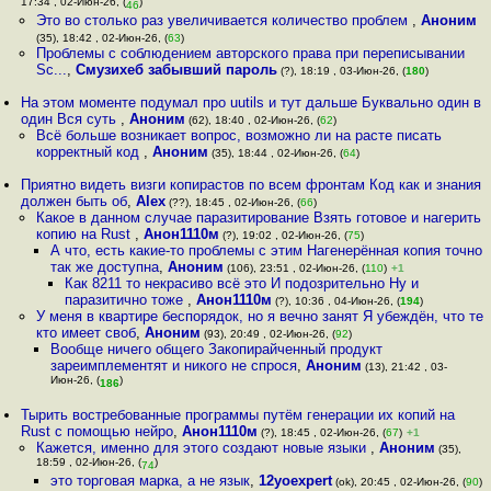
17:34 , 02-Июн-26, (
)
46
Это во столько раз увеличивается количество проблем
,
Аноним
(35), 18:42 , 02-Июн-26, (
63
)
Проблемы с соблюдением авторского права при переписывании
Sc...
,
Смузихеб забывший пароль
(?), 18:19 , 03-Июн-26, (
180
)
На этом моменте подумал про uutils и тут дальше Буквально один в
один Вся суть
,
Аноним
(62), 18:40 , 02-Июн-26, (
62
)
Всё больше возникает вопрос, возможно ли на расте писать
корректный код
,
Аноним
(35), 18:44 , 02-Июн-26, (
64
)
Приятно видеть визги копирастов по всем фронтам Код как и знания
должен быть об
,
Alex
(??), 18:45 , 02-Июн-26, (
66
)
Какое в данном случае паразитирование Взять готовое и нагерить
копию на Rust
,
Анон1110м
(?), 19:02 , 02-Июн-26, (
75
)
А что, есть какие-то проблемы с этим Нагенерённая копия точно
так же доступна
,
Аноним
(106), 23:51 , 02-Июн-26, (
110
)
+1
Как 8211 то некрасиво всё это И подозрительно Ну и
паразитично тоже
,
Анон1110м
(?), 10:36 , 04-Июн-26, (
194
)
У меня в квартире беспорядок, но я вечно занят Я убеждён, что те
кто имеет своб
,
Аноним
(93), 20:49 , 02-Июн-26, (
92
)
Вообще ничего общего Закопирайченный продукт
зареимплементят и никого не спрося
,
Аноним
(13), 21:42 , 03-
Июн-26, (
)
186
Тырить востребованные программы путём генерации их копий на
Rust с помощью нейро
,
Анон1110м
(?), 18:45 , 02-Июн-26, (
67
)
+1
Кажется, именно для этого создают новые языки
,
Аноним
(35),
18:59 , 02-Июн-26, (
)
74
это торговая марка, а не язык
,
12yoexpert
(ok), 20:45 , 02-Июн-26, (
90
)