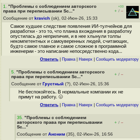
1
.
"Проблемы с соблюдением авторского
+33
+
–
права при переписывании Sc..."
/
Сообщение от
kravich
(ok), 02-Июн-26, 15:33
Самое худшее следствие появления ИИ-тулчейнов для
разработки - это то, что планка вхождения в разработку
опустилась до неприличия, и в нее хлынули толпы
некомпетентных и самоуверенных людей, считающих,
будто самое главное и самое сложное в программной
инженерии - это написание непосредственно кода...
Ответить
|
Правка
|
Наверх
|
Cообщить модератору
5
.
"Проблемы с соблюдением авторского
+
–
/
права при переписывании Sc..."
Сообщение от
Грустный
(?), 02-Июн-26, 15:36
Не беспокойтесь. В нормальные компании их не
примут на работу. 🌝
Ответить
|
Правка
|
Наверх
|
Cообщить модератору
35
.
"Проблемы с соблюдением
авторского права при переписывании
+
–
/
Sc..."
Сообщение от
Аноним
(35), 02-Июн-26, 16:56