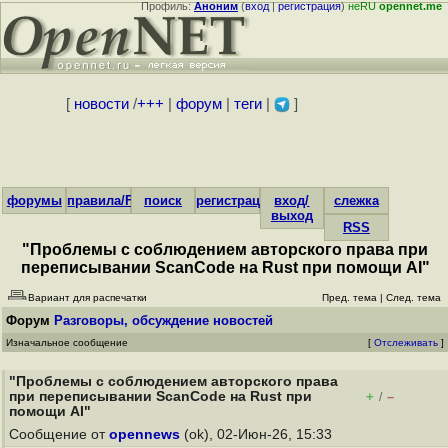
Профиль:
Аноним
(
вход
|
регистрация
)
неRU
opennet.me
[
новости
/
+++
|
форум
|
теги
|
]
форумы
правила/FAQ
поиск
регистрация
вход/
слежка
выход
RSS
"Проблемы с соблюдением авторского права при
переписывании ScanCode на Rust при помощи AI"
Вариант для распечатки
Пред. тема
|
След. тема
Форум
Разговоры, обсуждение новостей
Изначальное сообщение
[
Отслеживать
]
"Проблемы с соблюдением авторского права
при переписывании ScanCode на Rust при
+
–
/
помощи AI"
Сообщение от
opennews
(ok), 02-Июн-26, 15:33