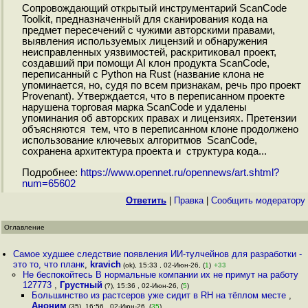
Сопровождающий открытый инструментарий ScanCode
Toolkit, предназначенный для сканирования кода на
предмет пересечений с чужими авторскими правами,
выявления используемых лицензий и обнаружения
неисправленных уязвимостей, раскритиковал проект,
создавший при помощи AI клон продукта ScanCode,
переписанный с Python на Rust (название клона не
упоминается, но, судя по всем признакам, речь про проект
Provenant). Утверждается, что в переписанном проекте
нарушена торговая марка ScanCode и удалены
упоминания об авторских правах и лицензиях. Претензии
объясняются тем, что в переписанном клоне продолжено
использование ключевых алгоритмов ScanCode,
сохранена архитектура проекта и структура кода...
Подробнее:
https://www.opennet.ru/opennews/art.shtml?
num=65602
Ответить
|
Правка
|
Cообщить модератору
Оглавление
Самое худшее следствие появления ИИ-тулчейнов для разработки -
это то, что планк
,
kravich
(ok), 15:33 , 02-Июн-26, (
1
)
+33
Не беспокойтесь В нормальные компании их не примут на работу
127773
,
Грустный
(?), 15:36 , 02-Июн-26, (
5
)
Большинство из растсеров уже сидит в RH на тёплом месте
,
Аноним
(35), 16:56 , 02-Июн-26, (
35
)