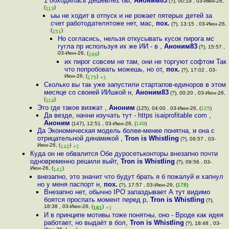
1 обходилась дешевле2 бы
,
Аноним83
(?), 00:19 , 03-Июн-26,
(
)
113
ыы не ходит в отпуск и не рожает пятерых детей за
счет работодателятоже нет, мас
,
пох.
(?), 13:15 , 03-Июн-26,
(
)
151
Но согласись, нельзя откусывать кусок пирога мс
гугла пр используя их же ИИ - в
,
Аноним83
(?), 15:57 ,
03-Июн-26, (
)
166
их пирог совсем не там, они не торгуют софтом Так
что попробовать можешь, но от
,
пох.
(?), 17:02 , 03-
Июн-26, (
)
175
+1
Сколько вы так уже запустили стартапов-единоров в этом
месяце со своией ИИшкой н
,
Аноним83
(?), 00:20 , 03-Июн-26,
(
)
114
Это где такое визжат
,
Аноним
(125), 04:00 , 03-Июн-26, (
125
)
Да везде, начни изучать тут - https isaiprofitable com
,
Аноним
(147), 12:51 , 03-Июн-26, (
149
)
Да Экономическая модель более-менее понятна, и она с
отрицательной динамикой
,
Tron is Whistling
(?), 09:57 , 03-
Июн-26, (
)
142
+1
Куда он не обвалится Обе дуросетьконторы внезапно почти
одновременно решили выйт
,
Tron is Whistling
(?), 09:56 , 03-
Июн-26, (
)
141
внезапно, это значит что будут брать я б пожалуй и хапнул
но у меня паспорт н
,
пох.
(?), 17:57 , 03-Июн-26, (
178
)
Внезапно нет, обычно IPO запаздывает А тут видимо
боятся проспать момент перед р
,
Tron is Whistling
(?),
18:38 , 03-Июн-26, (
)
181
+1
И в принципе мотивы тоже понятны, оно - Вроде как идея
работает, но выдаёт в бол
,
Tron is Whistling
(?), 18:48 , 03-