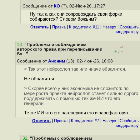
Сообщение от
КО
(?), 02-Июн-26, 17:27
Ну так а как они сопровождать свои форки
собираются? Словом божьим?
Ответить
|
Правка
|
К родителю #11
|
Наверх
|
Cообщить
модератору
13
.
"Проблемы с соблюдением
–1
авторского права при переписывании
+
–
/
Sc..."
Сообщение от
Аноним
(13), 02-Июн-26, 16:08
> Так этот нейрослоп так или иначе обвалится.
Не обвалится.
> Скорее всего у них экономика не сложится: по
мере роста проекта нейрослоп станет сильно дорого
поддерживать с помощью тех же ИИ что его
генерили.
Те же ИИ что его нагенерили его и зарефакторят.
Ответить
|
Правка
|
К родителю #7
|
Наверх
|
Cообщить
модератору
32
.
"Проблемы с соблюдением