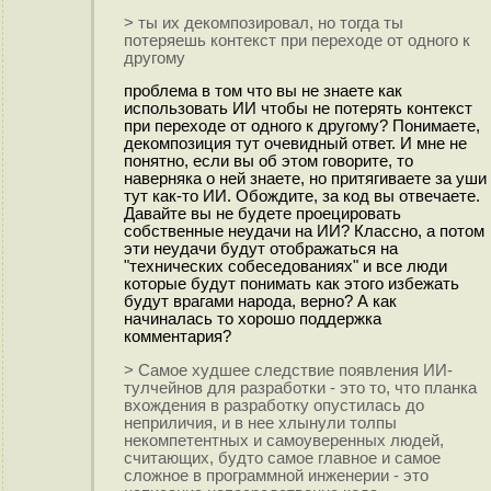
> ты их декомпозировал, но тогда ты
потеряешь контекст при переходе от одного к
другому
проблема в том что вы не знаете как
использовать ИИ чтобы не потерять контекст
при переходе от одного к другому? Понимаете,
декомпозиция тут очевидный ответ. И мне не
понятно, если вы об этом говорите, то
наверняка о ней знаете, но притягиваете за уши
тут как-то ИИ. Обождите, за код вы отвечаете.
Давайте вы не будете проецировать
собственные неудачи на ИИ? Классно, а потом
эти неудачи будут отображаться на
"технических собеседованиях" и все люди
которые будут понимать как этого избежать
будут врагами народа, верно? А как
начиналась то хорошо поддержка
комментария?
> Самое худшее следствие появления ИИ-
тулчейнов для разработки - это то, что планка
вхождения в разработку опустилась до
неприличия, и в нее хлынули толпы
некомпетентных и самоуверенных людей,
считающих, будто самое главное и самое
сложное в программной инженерии - это