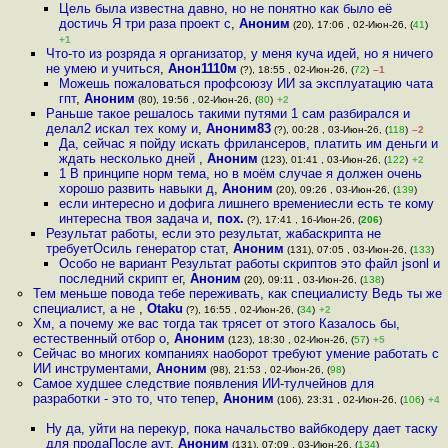
Цель была известна давно, но не понятно как было её
достичь Я три раза проект с
,
Аноним
(20), 17:06 , 02-Июн-26, (
41
)
+1
Что-то из розряда я организатор, у меня куча идей, но я ничего
не умею и учиться
,
Анон1110м
(?), 18:55 , 02-Июн-26, (
72
)
–1
Можешь пожаловаться профсоюзу ИИ за эксплуатацию чата
гпт
,
Аноним
(80), 19:56 , 02-Июн-26, (
80
)
+2
Раньше такое решалось такими путями 1 сам разбирался и
делал2 искал тех кому и
,
Аноним83
(?), 00:28 , 03-Июн-26, (
118
)
–2
Да, сейчас я пойду искать фрилансеров, платить им деньги и
ждать несколько дней
,
Аноним
(123), 01:41 , 03-Июн-26, (
122
)
+2
1 В принципе норм тема, но в моём случае я должен очень
хорошо развить навыки д
,
Аноним
(20), 09:26 , 03-Июн-26, (
139
)
если интересно и дофига лишнего времениесли есть те кому
интересна твоя задача и
,
пох.
(?), 17:41 , 16-Июн-26, (
206
)
Результат работы, если это результат, жабаскрипта не
требуетОсиль генератор стат
,
Аноним
(131), 07:05 , 03-Июн-26, (
133
)
Особо не вариант Результат работы скриптов это файл jsonl и
последний скрипт ег
,
Аноним
(20), 09:11 , 03-Июн-26, (
138
)
Тем меньше повода тебе переживать, как специалисту Ведь ты же
специалист, а не
,
Otaku
(?), 16:55 , 02-Июн-26, (
34
)
+2
Хм, а почему же вас тогда так трясет от этого Казалось бы,
естественный отбор о
,
Аноним
(123), 18:30 , 02-Июн-26, (
57
)
+5
Сейчас во многих компаниях наоборот требуют умение работать с
ИИ инструментами
,
Аноним
(98), 21:53 , 02-Июн-26, (
98
)
Самое худшее следствие появления ИИ-тулчейнов для
разработки - это то, что тепер
,
Аноним
(106), 23:31 , 02-Июн-26, (
106
)
+4
Ну да, уйти на перекур, пока начальство вайбкодеру дает таску
для продаПосле аут
,
Аноним
(131), 07:09 , 03-Июн-26, (
134
)