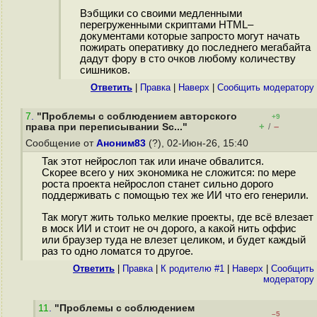
Вэбщики со своими медленными
перегруженными скриптами HTML–
документами которые запросто могут начать
пожирать оперативку до последнего мегабайта
дадут фору в сто очков любому количеству
сишников.
Ответить
|
Правка
|
Наверх
|
Cообщить модератору
7
.
"Проблемы с соблюдением авторского
+9
+
–
права при переписывании Sc..."
/
Сообщение от
Аноним83
(?), 02-Июн-26, 15:40
Так этот нейрослоп так или иначе обвалится.
Скорее всего у них экономика не сложится: по мере
роста проекта нейрослоп станет сильно дорого
поддерживать с помощью тех же ИИ что его генерили.
Так могут жить только мелкие проекты, где всё влезает
в моск ИИ и стоит не оч дорого, а какой нить оффис
или браузер туда не влезет целиком, и будет каждый
раз то одно ломатся то другое.
Ответить
|
Правка
|
К родителю #1
|
Наверх
|
Cообщить
модератору
11
.
"Проблемы с соблюдением
–5