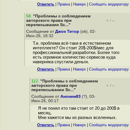
Ответить
|
Правка
|
Наверх
|
Cообщить модератору
58
.
"Проблемы с соблюдением
авторского права при
+
–
/
переписывании Sc..."
Сообщение от
Джон Титор
(ok), 02-
Июн-26, 18:32
Т.е. проблема всё-таки в естественном
интеллекте? Он стоит 20$-200$/мес для
профессиональной разработки. Более того
есть огромное количество сервисов куда
наверняка спустили деньги.
Ответить
|
Правка
|
Наверх
|
Cообщить модератору
112
.
"Проблемы с соблюдением
авторского права при
+
–
/
переписывании Sc..."
Сообщение от
Аноним83
(?), 03-
Июн-26, 00:17
Я не понял кто там стоит от 20 до 200$ в
месяц.
Мне кажется мы из разных вселенных.
Ответить
|
Правка
|
Наверх
|
Cообщить модератору