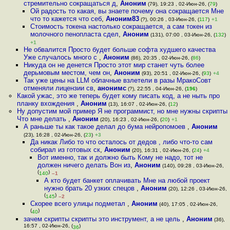
стремительно сокращаться д
,
Аноним
(79), 19:23 , 02-Июн-26, (
79
)
Ой радость то какая, вы знаете почему она сокращается Мне
что то кажется что себ
,
Аноним83
(?), 00:26 , 03-Июн-26, (
117
)
+1
Стоимость токена настолько сокращается, а сам токен из
молочного пенопласта сдел
,
Аноним
(131), 07:00 , 03-Июн-26, (
132
)
+1
Не обвалится Просто будет больше софта худшего качества
Уже случалось много с
,
Аноним
(86), 20:35 , 02-Июн-26, (
86
)
Никуда он не денется Просто этот мир станет чуть более
дерьмовым местом, чем он
,
Аноним
(93), 20:51 , 02-Июн-26, (
93
)
+4
Так уже цены на LLM облачные взлетели в разы МракоСовт
отменяли лицензии св
,
анонимс
(?), 22:55 , 04-Июн-26, (
196
)
Какой ужас, это же теперь будет кому писать код, а не ныть про
планку вхождения
,
Аноним
(13), 16:07 , 02-Июн-26, (
12
)
Ну допустим мой пример Я не программист, но мне нужны скрипты
Что мне делать
,
Аноним
(20), 16:23 , 02-Июн-26, (
20
)
+1
А раньше ты как такое делал до бума нейропомоев
,
Аноним
(23), 16:28 , 02-Июн-26, (
23
)
+3
Да никак Либо то что осталось от дедов , либо что-то сам
собирал из готовых ск
,
Аноним
(20), 16:31 , 02-Июн-26, (
24
)
+4
Вот именно, так и должно быть Кому не надо, тот не
должен ничего делать Вон из
,
Аноним
(140), 09:28 , 03-Июн-26,
(
)
140
–1
А кто будет банкет оплачивать Мне на любой проект
нужно брать 20 узких спецов
,
Аноним
(20), 12:26 , 03-Июн-26,
(
)
145
–2
Скорее всего улицы подметал
,
Аноним
(40), 17:05 , 02-Июн-26,
(
)
40
зачем скрипты скрипты это инструмент, а не цель
,
Аноним
(36),
16:57 , 02-Июн-26, (
)
36