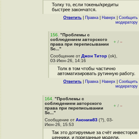
Толку то, если токены/кредиты
быстрее закончатся.
Ответить
|
Правка
|
Наверх
|
Cообщить
модератору
156
.
"Проблемы с
соблюдением авторского
+
–
/
права при переписывании
Sc..."
Сообщение от
Джон Титор
(ok),
03-Июн-26, 14:16
Толк в том чтобы частично
автоматизировать рутинную работу.
Ответить
|
Правка
|
Наверх
|
Cообщить
модератору
164
.
"Проблемы с
соблюдением авторского
+
–
/
права при переписывании
Sc..."
Сообщение от
Аноним83
(?), 03-
Июн-26, 15:53
Так это дотируемые за счёт инвесторов
ценники, и порезанные модели.