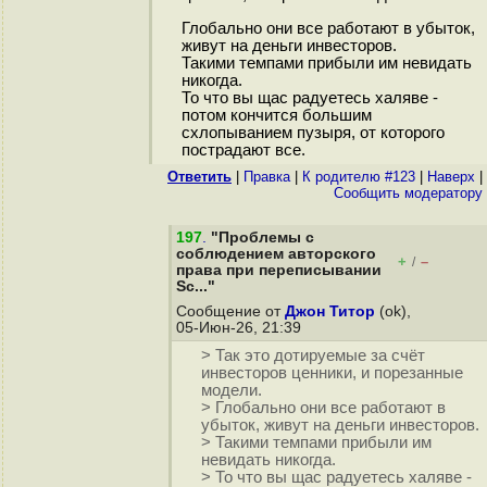
Глобально они все работают в убыток,
живут на деньги инвесторов.
Такими темпами прибыли им невидать
никогда.
То что вы щас радуетесь халяве -
потом кончится большим
схлопыванием пузыря, от которого
пострадают все.
Ответить
|
Правка
|
К родителю #123
|
Наверх
|
Cообщить модератору
197
.
"Проблемы с
соблюдением авторского
+
–
/
права при переписывании
Sc..."
Сообщение от
Джон Титор
(ok),
05-Июн-26, 21:39
> Так это дотируемые за счёт
инвесторов ценники, и порезанные
модели.
> Глобально они все работают в
убыток, живут на деньги инвесторов.
> Такими темпами прибыли им
невидать никогда.
> То что вы щас радуетесь халяве -