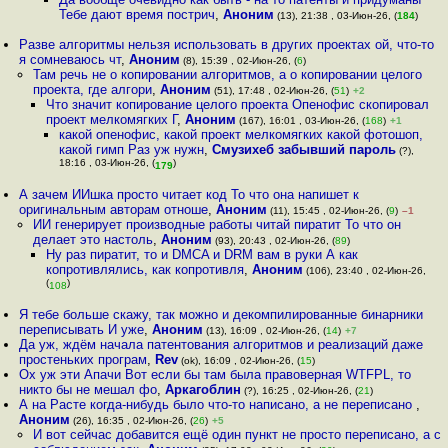
Тебе дают время пострич
,
Аноним
(13), 21:38 , 03-Июн-26, (
184
)
Разве алгоритмы нельзя использовать в других проектах ой, что-то
я сомневаюсь чт
,
Аноним
(8), 15:39 , 02-Июн-26, (
6
)
Там речь не о копировании алгоритмов, а о копировании целого
проекта, где алгори
,
Аноним
(51), 17:48 , 02-Июн-26, (
51
)
+2
Что значит копирование целого проекта Опенофис скопировал
проект мелкомягких Г
,
Аноним
(167), 16:01 , 03-Июн-26, (
168
)
+1
какой опенофис, какой проект мелкомягких какой фотошоп,
какой гимп Раз уж нужн
,
Смузихеб забывший пароль
(?),
18:16 , 03-Июн-26, (
)
179
А зачем ИИшка просто читает код То что она напишет к
оригинальным авторам отноше
,
Аноним
(11), 15:45 , 02-Июн-26, (
9
)
–1
ИИ генерирует производные работы читай пиратит То что он
делает это настоль
,
Аноним
(93), 20:43 , 02-Июн-26, (
89
)
Ну раз пиратит, то и DMCA и DRM вам в руки А как
копротивлялись, как копротивля
,
Аноним
(106), 23:40 , 02-Июн-26,
(
)
108
Я тебе больше скажу, так можно и декомпилированные бинарники
переписывать И уже
,
Аноним
(13), 16:09 , 02-Июн-26, (
14
)
+7
Да уж, ждём начала патентования алгоритмов и реализаций даже
простеньких програм
,
Rev
(ok), 16:09 , 02-Июн-26, (
15
)
Ох уж эти Апачи Вот если бы там была правоверная WTFPL, то
никто бы не мешал фо
,
Аркагоблин
(?), 16:25 , 02-Июн-26, (
21
)
А на Расте когда-нибудь было что-то написано, а не переписано
,
Аноним
(26), 16:35 , 02-Июн-26, (
26
)
+5
И вот сейчас добавится ещё один пункт не просто переписано, а с