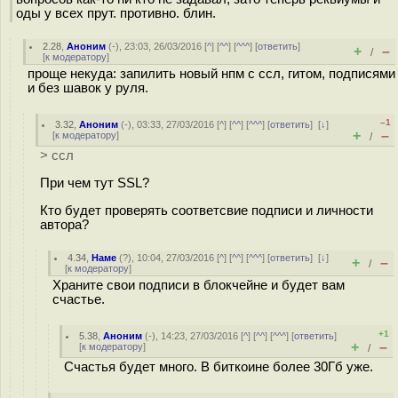
оды у всех прут. противно. блин.
2.28
,
Аноним
(
-
), 23:03, 26/03/2016 [
^
] [
^^
] [
^^^
] [
ответить
]
+
–
/
[
к модератору
]
проще некуда: запилить новый нпм с ссл, гитом, подписями
и без шавок у руля.
–1
3.32
,
Аноним
(
-
), 03:33, 27/03/2016 [
^
] [
^^
] [
^^^
] [
ответить
]
[
↓
]
+
–
[
к модератору
]
/
> ссл
При чем тут SSL?
Кто будет проверять соответсвие подписи и личности
автора?
4.34
,
Наме
(
?
), 10:04, 27/03/2016 [
^
] [
^^
] [
^^^
] [
ответить
]
[
↓
]
+
–
/
[
к модератору
]
Храните свои подписи в блокчейне и будет вам
счастье.
+1
5.38
,
Аноним
(
-
), 14:23, 27/03/2016 [
^
] [
^^
] [
^^^
] [
ответить
]
+
–
[
к модератору
]
/
Счастья будет много. В биткоине более 30Гб уже.