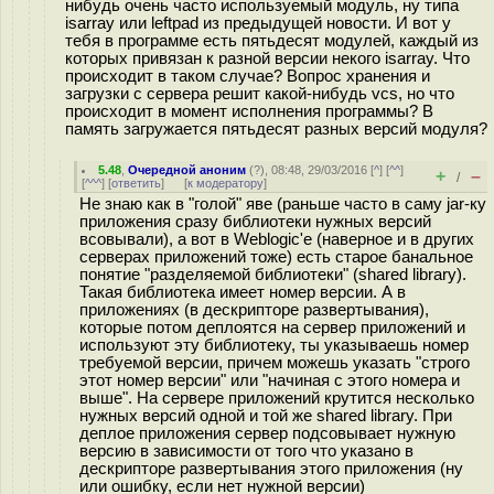
нибудь очень часто используемый модуль, ну типа
isarray или leftpad из предыдущей новости. И вот у
тебя в программе есть пятьдесят модулей, каждый из
которых привязан к разной версии некого isarray. Что
происходит в таком случае? Вопрос хранения и
загрузки с сервера решит какой-нибудь vcs, но что
происходит в момент исполнения программы? В
память загружается пятьдесят разных версий модуля?
5.48
,
Очередной аноним
(
?
), 08:48, 29/03/2016 [
^
] [
^^
]
+
–
/
[
^^^
] [
ответить
]
[
к модератору
]
Не знаю как в "голой" яве (раньше часто в саму jar-ку
приложения сразу библиотеки нужных версий
всовывали), а вот в Weblogic'е (наверное и в других
серверах приложений тоже) есть старое банальное
понятие "разделяемой библиотеки" (shared library).
Такая библиотека имеет номер версии. А в
приложениях (в дескрипторе развертывания),
которые потом деплоятся на сервер приложений и
используют эту библиотеку, ты указываешь номер
требуемой версии, причем можешь указать "строго
этот номер версии" или "начиная с этого номера и
выше". На сервере приложений крутится несколько
нужных версий одной и той же shared library. При
деплое приложения сервер подсовывает нужную
версию в зависимости от того что указано в
дескрипторе развертывания этого приложения (ну
или ошибку, если нет нужной версии)