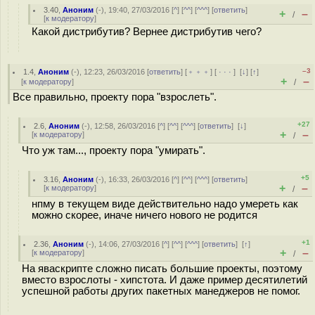
3.40
,
Аноним
(
-
), 19:40, 27/03/2016 [
^
] [
^^
] [
^^^
] [
ответить
]
+
–
/
[
к модератору
]
Какой дистрибутив? Вернее дистрибутив чего?
–3
1.4
,
Аноним
(
-
), 12:23, 26/03/2016 [
ответить
] [
﹢﹢﹢
] [
· · ·
]
[
↓
] [
↑
]
+
–
[
к модератору
]
/
Все правильно, проекту пора "взрослеть".
+27
2.6
,
Аноним
(
-
), 12:58, 26/03/2016 [
^
] [
^^
] [
^^^
] [
ответить
]
[
↓
]
+
–
[
к модератору
]
/
Что уж там..., проекту пора "умирать".
+5
3.16
,
Аноним
(
-
), 16:33, 26/03/2016 [
^
] [
^^
] [
^^^
] [
ответить
]
+
–
[
к модератору
]
/
нпму в текущем виде действительно надо умереть как
можно скорее, иначе ничего нового не родится
+1
2.36
,
Аноним
(
-
), 14:06, 27/03/2016 [
^
] [
^^
] [
^^^
] [
ответить
]
[
↑
]
+
–
[
к модератору
]
/
На яваскрипте сложно писать большие проекты, поэтому
вместо взрослоты - хипстота. И даже пример десятилетий
успешной работы других пакетных манеджеров не помог.