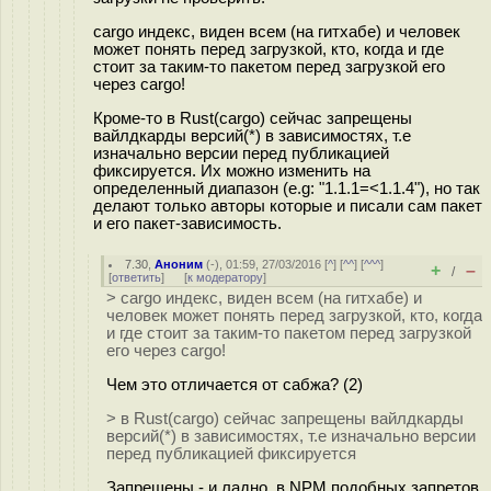
cargo индекс, виден всем (на гитхабе) и человек
может понять перед загрузкой, кто, когда и где
стоит за таким-то пакетом перед загрузкой его
через cargo!
Кроме-то в Rust(cargo) сейчас запрещены
вайлдкарды версий(*) в зависимостях, т.е
изначально версии перед публикацией
фиксируется. Их можно изменить на
определенный диапазон (e.g: "1.1.1=<1.1.4"), но так
делают только авторы которые и писали сам пакет
и его пакет-зависимость.
7.30
,
Аноним
(
-
), 01:59, 27/03/2016 [
^
] [
^^
] [
^^^
]
+
–
/
[
ответить
]
[
к модератору
]
> cargo индекс, виден всем (на гитхабе) и
человек может понять перед загрузкой, кто, когда
и где стоит за таким-то пакетом перед загрузкой
его через cargo!
Чем это отличается от сабжа? (2)
> в Rust(cargo) сейчас запрещены вайлдкарды
версий(*) в зависимостях, т.е изначально версии
перед публикацией фиксируется
Запрещены - и ладно, в NPM подобных запретов