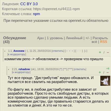
Лицензия:
CC BY 3.0
Короткая ссылка: https://opennet.ru/44111-npm
Ключевые слова:
npm
При перепечатке указание ссылки на opennet.ru обязательно
Обсуждение
Ajax
|
1 уровень
|
Линейный
|
+/-
|
Раскрыть
(43)
всё
|
RSS
1.1
,
Аноним
(
-
), 11:25, 26/03/2016 [
ответить
] [
﹢﹢﹢
] [
· · ·
]
[
↓
]
+
–
/
[
к модератору
]
коммитим репо -> обновляемся -> проверяем что пришло
+8
2.21
,
rshadow
(
ok
), 18:00, 26/03/2016 [
^
] [
^^
] [
^^^
] [
ответить
]
+
–
[
к модератору
]
/
Тут все проще. "Дистрибутив" жидко обкакался. И
пытается все свалить на разработчиков.
По факту же, в любом дистрибутиве все зависит от
разработчиков. Просто есть свободные дистры, в которых
все правильно сделано умными людьми. А есть
коммерческие дистры, где правильно стараются делать из
за клиентов и денег. А это ни то ни се.