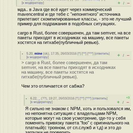
+
–
[
к модератору
]
/
мда.. в Java где всё идет через коммерческий
mavencentral и где тебе с "непонятного" источника
прилетают скомпилированные классы, - это не лучший
пример для подражания в подобных ситуациях.
cargo в Rust, более совершенен, да там semver, на все
пакеты приходят в исходниках на машину, все пакеты
хостятся на гитхабе(публичный ревью).
5.20
,
mine
(
ok
), 17:35, 26/03/2016 [
^
] [
^^
] [
^^^
] [
ответить
]
+
–
/
[
к модератору
]
> cargo в Rust, более совершенен, да там
semver, на все пакеты приходят в исходниках
на машину, все пакеты хостятся на
гитхабе(публичный ревью).
Чем это отличается от сабжа?
+3
6.22
,
_
(
??
), 19:27, 26/03/2016 [
^
] [
^^
] [
^^^
] [
ответить
]
+
–
[
к модератору
]
/
Я сильно не знаком с NPM, хоть и пользовался им,
но непонятна ситуация с владельцами NPM,
которые могут на свое усмотрение, где-то у себя
поменять привязку пакета "foo" с оригинального на
платный(с трояном, от сп.служб и т.д) и это до
загрузки не проверить.