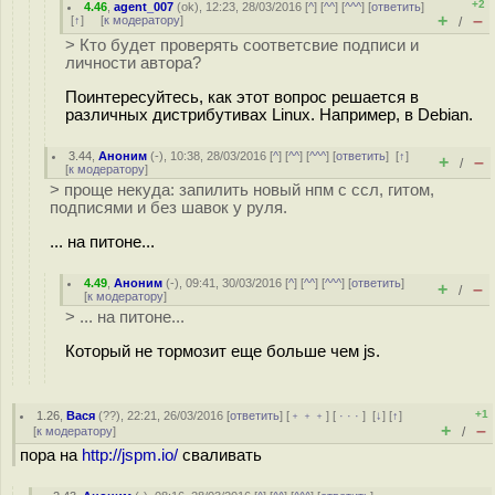
+2
4.46
,
agent_007
(
ok
), 12:23, 28/03/2016 [
^
] [
^^
] [
^^^
] [
ответить
]
+
–
[
↑
] [
к модератору
]
/
> Кто будет проверять соответсвие подписи и
личности автора?
Поинтересуйтесь, как этот вопрос решается в
различных дистрибутивах Linux. Например, в Debian.
3.44
,
Аноним
(
-
), 10:38, 28/03/2016 [
^
] [
^^
] [
^^^
] [
ответить
]
[
↑
]
+
–
/
[
к модератору
]
> проще некуда: запилить новый нпм с ссл, гитом,
подписями и без шавок у руля.
... на питоне...
4.49
,
Аноним
(
-
), 09:41, 30/03/2016 [
^
] [
^^
] [
^^^
] [
ответить
]
+
–
/
[
к модератору
]
> ... на питоне...
Который не тормозит еще больше чем js.
+1
1.26
,
Вася
(
??
), 22:21, 26/03/2016 [
ответить
] [
﹢﹢﹢
] [
· · ·
]
[
↓
] [
↑
]
+
–
[
к модератору
]
/
пора на
http://jspm.io/
сваливать