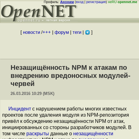
Профиль:
Аноним
(
вход
|
регистрация
)
неRU
opennet.me
[
новости
/
+++
|
форум
|
теги
|
]
Незащищённость NPM к атакам по
внедрению вредоносных модулей-
червей
26.03.2016 10:29 (MSK)
Инцидент
с нарушением работы многих известных
проектов после удаления модуля из NPM-репозитория
привёл к обсуждению незащищённости NPM от атак,
инициированных со стороны разработчиков модулей. В
том числе
раскрыты
данные о
незащищённости