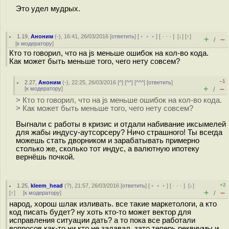
Это удел мудрых.
1.19
,
Аноним
(
-
), 16:41, 26/03/2016 [
ответить
] [
﹢﹢﹢
] [
· · ·
]
[
↓
] [
↑
]
+
–
/
[
к модератору
]
Кто то говорил, что на js меньше ошибок на кол-во кода.
Как может быть меньше того, чего нету совсем?
–1
2.27
,
Аноним
(
-
), 22:25, 26/03/2016 [
^
] [
^^
] [
^^^
] [
ответить
]
+
–
[
к модератору
]
/
> Кто то говорил, что на js меньше ошибок на кол-во кода.
> Как может быть меньше того, чего нету совсем?
Выгнали с работы в кризис и отдали набивание иксымелей
для жабы индусу-аутсорсеру? Ничо страшного! Ты всегда
можешь стать дворником и зарабатывать примерно
столько же, сколько тот индус, а валютную ипотеку
вернёшь почкой.
+2
1.25
,
kleem_head
(
?
), 21:57, 26/03/2016 [
ответить
] [
﹢﹢﹢
] [
· · ·
]
[
↓
]
+
–
[
↑
] [
к модератору
]
/
народ, хорош шлак изливать. все такие маркетологи, а кто
код писать будет? ну хоть кто-то может вектор для
исправления ситуации дать? а то пока все работали
вопросов как-то ни кто не задавал, зато теперь реквиумы и