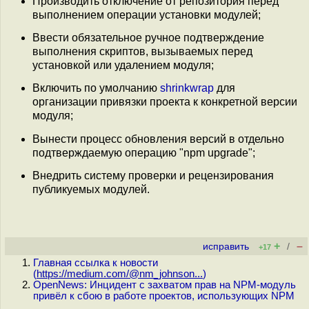
Производить отключение от репозитория перед
выполнением операции установки модулей;
Ввести обязательное ручное подтверждение
выполнения скриптов, вызываемых перед
установкой или удалением модуля;
Включить по умолчанию
shrinkwrap
для
организации привязки проекта к конкретной версии
модуля;
Вынести процесс обновления версий в отдельно
подтверждаемую операцию "npm upgrade";
Внедрить систему проверки и рецензирования
публикуемых модулей.
+
–
исправить
/
+17
Главная ссылка к новости
(
https://medium.com/@nm_johnson...
)
OpenNews: Инцидент с захватом прав на NPM-модуль
привёл к сбою в работе проектов, использующих NPM