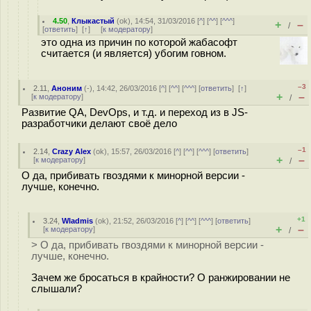
4.50
,
Клыкастый
(
ok
), 14:54, 31/03/2016 [
^
] [
^^
] [
^^^
]
+
–
/
[
ответить
]
[
↑
] [
к модератору
]
это одна из причин по которой жабасофт
считается (и является) убогим говном.
–3
2.11
,
Аноним
(
-
), 14:42, 26/03/2016 [
^
] [
^^
] [
^^^
] [
ответить
]
[
↑
]
+
–
[
к модератору
]
/
Развитие QA, DevOps, и т.д. и переход из в JS-
разработчики делают своё дело
–1
2.14
,
Crazy Alex
(
ok
), 15:57, 26/03/2016 [
^
] [
^^
] [
^^^
] [
ответить
]
+
–
[
к модератору
]
/
О да, прибивать гвоздями к минорной версии -
лучше, конечно.
+1
3.24
,
Wladmis
(
ok
), 21:52, 26/03/2016 [
^
] [
^^
] [
^^^
] [
ответить
]
+
–
[
к модератору
]
/
> О да, прибивать гвоздями к минорной версии -
лучше, конечно.
Зачем же бросаться в крайности? О ранжировании не
слышали?