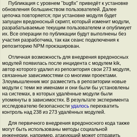
Публикация с уровнем "bugfix" приведёт к установке
обновления большинством пользователей. Далее
цепочка повторяется; при установке модуля будет
запущен вредоносный скрипт, который изменит модули,
разрабатываемые текущим пользователем и опубликует
их. Все операции по публикации будут выполнены без
участия разработчика, так как сеанс подключения к
репозиторию NPM прокэширован.
Отличная возможность для внедрения вредоносных
модулей появилась после инцидента с модулем kik,
автор которого удалил из репозитория свои 273 модуля,
связанные зависимостями со многими проектами.
Злоумышленник мог разместить в репозитории новые
модули с теми же именами и они были бы установлены
на системах, в которых удалённые модули были
упомянуты в зависимостях. В результате эксперимента
исследователю безопасности
удалось
перехватить
контроль над 238 из 273 удалённых модулей.
Для первичного внедрения вредоносного кода также
могут быть использованы методы социальной
инженерии, например, атакующий может отправить