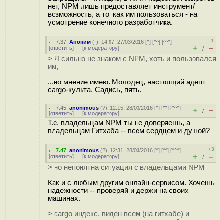
нет, NPM лишь предоставляет инструмент/
возможность, а то, как им пользоваться - на
усмотрение конечного разработчика.
–1
7.37
,
Аноним
(
-
), 14:07, 27/03/2016 [
^
] [
^^
] [
^^^
]
+
–
[
ответить
]
[
к модератору
]
/
> Я сильно не знаком с NPM, хоть и пользовался
им,
...но мнение имею. Молодец, настоящий адепт
cargo-культа. Садись, пять.
7.45
,
anonimous
(
?
), 12:15, 28/03/2016 [
^
] [
^^
] [
^^^
]
+
–
/
[
ответить
]
[
к модератору
]
Т.е. владельцам NPM ты не доверяешь, а
владельцам Гитхаба -- всем сердцем и душой?
+3
7.47
,
anonimous
(
?
), 12:31, 28/03/2016 [
^
] [
^^
] [
^^^
]
+
–
[
ответить
]
[
к модератору
]
/
> но непонятна ситуация с владельцами NPM
Как и с любым другим онлайн-сервисом. Хочешь
надежности -- проверяй и держи на своих
машинах.
> cargo индекс, виден всем (на гитхабе) и