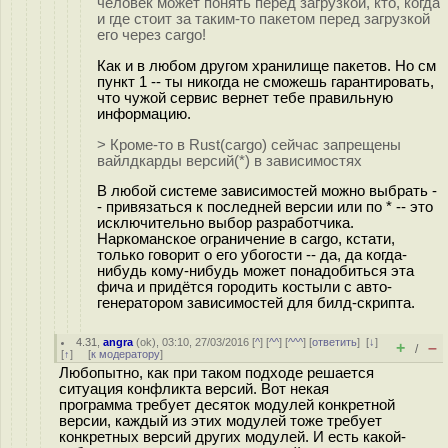
человек может понять перед загрузкой, кто, когда
и где стоит за таким-то пакетом перед загрузкой
его через cargo!
Как и в любом другом хранилище пакетов. Но см
пункт 1 -- ты никогда не сможешь гарантировать,
что чужой сервис вернет тебе правильную
информацию.
> Кроме-то в Rust(cargo) сейчас запрещены
вайлдкарды версий(*) в зависимостях
В любой системе зависимостей можно выбрать -
- привязаться к последней версии или по * -- это
исключительно выбор разработчика.
Наркоманское ограничение в cargo, кстати,
только говорит о его убогости -- да, да когда-
нибудь кому-нибудь может понадобиться эта
фича и придётся городить костыли с авто-
генератором зависимостей для билд-скрипта.
4.31
,
angra
(
ok
), 03:10, 27/03/2016 [
^
] [
^^
] [
^^^
] [
ответить
]
[
↓
]
+
–
/
[
↑
] [
к модератору
]
Любопытно, как при таком подходе решается
ситуация конфликта версий. Вот некая
программа требует десяток модулей конкретной
версии, каждый из этих модулей тоже требует
конкретных версий других модулей. И есть какой-