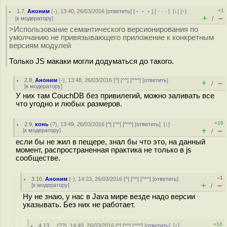
+1
1.7
,
Аноним
(
-
), 13:40, 26/03/2016 [
ответить
] [
﹢﹢﹢
] [
· · ·
]
[
↓
] [
↑
]
+
–
[
к модератору
]
/
>Использование семантического версионирования по
умолчанию не привязывающего приложение к конкретным
версиям модулей
Только JS макаки могли додуматься до такого.
2.8
,
Аноним
(
-
), 13:48, 26/03/2016 [
^
] [
^^
] [
^^^
] [
ответить
]
+
–
/
[
к модератору
]
У них там CouchDB без привилегий, можно заливать все
что угодно и любых размеров.
+10
2.9
,
конь
(
?
), 13:49, 26/03/2016 [
^
] [
^^
] [
^^^
] [
ответить
]
[
↓
]
+
–
[
к модератору
]
/
если бы не жил в пещере, знал бы что это, на данный
момент, распространенная практика не только в js
сообществе.
–1
3.10
,
Аноним
(
-
), 14:23, 26/03/2016 [
^
] [
^^
] [
^^^
] [
ответить
]
+
–
[
к модератору
]
/
Ну не знаю, у нас в Java мире везде надо версии
указывать. Без них не работает.
+10
4.13
,
_
(
??
), 14:49, 26/03/2016 [
^
] [
^^
] [
^^^
] [
ответить
]
[
↓
]