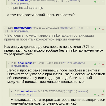
2.43
,
Аноним
(
-
), 08:16, 28/03/2016 [
^
] [
^^
] [
^^^
] [
ответить
]
+
–
/
[
к модератору
]
> npm install systemjs
а там копирастический червь скачается?
1.35
,
BlackRaven86
(
ok
), 13:11, 27/03/2016 [
ответить
] [
﹢﹢﹢
] [
· · ·
]
+
–
/
[
↑
] [
к модератору
]
> Включить по умолчанию shrinkwrap для организации
привязки проекта к конкретной версии модуля
Как они умудрились до сих пор это не включить? Я не
представляю, как можно вообще без shrinkwrap можно чего-
то разрабатывать.
2.41
,
Anonimous
(
?
), 22:01, 27/03/2016 [
^
] [
^^
] [
^^^
] [
ответить
]
+
–
/
[
к модератору
]
Легко и просто: захерачиваешь node_modules в свн/гит и
никаких тебе ужасов с npm install. Раз в несколько месяцев
обновляешься, ну или когда нужно добавить новый
модуль. И волосы твои мягкие и шелковистые.
+2
3.42
,
Anonimous
(
?
), 22:05, 27/03/2016 [
^
] [
^^
] [
^^^
] [
ответить
]
+
–
[
к модератору
]
/
+ независишь от интернета/авторов, выпиливающих свои
модули/политиков, блокирующих гитхаб