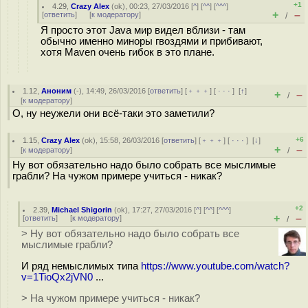
+1
4.29
,
Crazy Alex
(
ok
), 00:23, 27/03/2016 [
^
] [
^^
] [
^^^
]
+
–
[
ответить
]
[
к модератору
]
/
Я просто этот Java мир видел вблизи - там
обычно именно миноры гвоздями и прибивают,
хотя Maven очень гибок в это плане.
1.12
,
Аноним
(
-
), 14:49, 26/03/2016 [
ответить
] [
﹢﹢﹢
] [
· · ·
]
[
↑
]
+
–
/
[
к модератору
]
О, ну неужели они всё-таки это заметили?
+6
1.15
,
Crazy Alex
(
ok
), 15:58, 26/03/2016 [
ответить
] [
﹢﹢﹢
] [
· · ·
]
[
↓
]
+
–
[
к модератору
]
/
Ну вот обязательно надо было собрать все мыслимые
грабли? На чужом примере учиться - никак?
+2
2.39
,
Michael Shigorin
(
ok
), 17:27, 27/03/2016 [
^
] [
^^
] [
^^^
]
+
–
[
ответить
]
[
к модератору
]
/
> Ну вот обязательно надо было собрать все
мыслимые грабли?
И ряд немыслимых типа
https://www.youtube.com/watch?
v=1TioQx2jVN0
...
> На чужом примере учиться - никак?