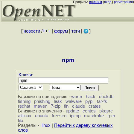
Профиль:
Аноним
(
вход
|
регистрация
)
[
новости
/
+++
|
форум
|
теги
|
]
npm
Ключи
:
Близкие по совпадению -
worm
hack
duckdb
fishing
phishing
leak
walware
pypi
tar-fs
redhat
maven
7-zip
fin
claude
crates
Близкие по значению -
update
centos
pkgsrc
altlinux
ubuntu
freesco
ipcop
mandrake
rpm
lilo
Разделы -
linux
|
Перейти к дереву ключевых
слов