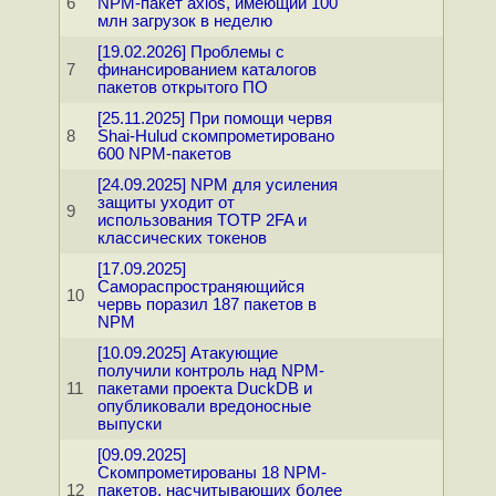
6
NPM-пакет axios, имеющий 100
млн загрузок в неделю
[19.02.2026] Проблемы с
7
финансированием каталогов
пакетов открытого ПО
[25.11.2025] При помощи червя
8
Shai-Hulud скомпрометировано
600 NPM-пакетов
[24.09.2025] NPM для усиления
защиты уходит от
9
использования TOTP 2FA и
классических токенов
[17.09.2025]
Самораспространяющийся
10
червь поразил 187 пакетов в
NPM
[10.09.2025] Атакующие
получили контроль над NPM-
11
пакетами проекта DuckDB и
опубликовали вредоносные
выпуски
[09.09.2025]
Скомпрометированы 18 NPM-
12
пакетов, насчитывающих более