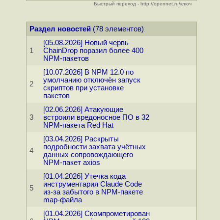
Быстрый переход - http://opennet.ru/ключ
Раздел новостей
(78 элементов)
[05.08.2026] Новый червь
1
ChainDrop поразил более 400
NPM-пакетов
[10.07.2026] В NPM 12.0 по
умолчанию отключён запуск
2
скриптов при установке
пакетов
[02.06.2026] Атакующие
3
встроили вредоносное ПО в 32
NPM-пакета Red Hat
[03.04.2026] Раскрыты
подробности захвата учётных
4
данных сопровождающего
NPM-пакет axios
[01.04.2026] Утечка кода
инструментария Claude Code
5
из-за забытого в NPM-пакете
map-файла
[01.04.2026] Скомпрометирован