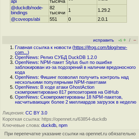
api
тысяча
@duckdb/node-
82
1
1.29.2
bindings
тысячи
@coveops/abi
551
0
2.0.1
+
–
исправить
/
+5
Главная ссылка к новости (
https://jfrog.com/blog/new-
com...
)
OpenNews: Релиз СУБД DuckDB 1.2.0
OpenNews: NPM-пакет Stylus был по ошибке
заблокирован из-за подозрений в наличии вредоносного
кода
OpenNews: Фишинг позволил получить контроль над
несколькими популярными NPM-пакетами
OpenNews: В ходе атаки GhostAction
скомпрометировано 817 репозиториев на GitHub
OpenNews: Скомпрометированы 18 NPM-пакетов,
насчитывающих более 2 миллиардов загрузок в неделю
Лицензия:
CC BY 3.0
Короткая ссылка: https://opennet.ru/63854-duckdb
Ключевые слова:
duckdb
,
npm
При перепечатке указание ссылки на opennet.ru обязательно