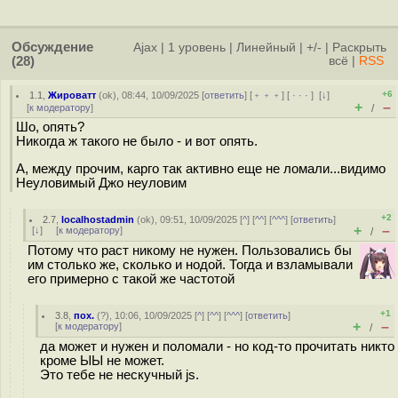
Обсуждение
Ajax
|
1 уровень
|
Линейный
|
+/-
|
Раскрыть
(28)
всё
|
RSS
+6
1.1
,
Жироватт
(
ok
), 08:44, 10/09/2025 [
ответить
] [
﹢﹢﹢
] [
· · ·
]
[
↓
]
+
–
[
к модератору
]
/
Шо, опять?
Никогда ж такого не было - и вот опять.
А, между прочим, карго так активно еще не ломали...видимо
Неуловимый Джо неуловим
+2
2.7
,
localhostadmin
(
ok
), 09:51, 10/09/2025 [
^
] [
^^
] [
^^^
] [
ответить
]
+
–
[
↓
] [
к модератору
]
/
Потому что раст никому не нужен. Пользовались бы
им столько же, сколько и нодой. Тогда и взламывали
его примерно с такой же частотой
+1
3.8
,
пох.
(
?
), 10:06, 10/09/2025 [
^
] [
^^
] [
^^^
] [
ответить
]
+
–
[
к модератору
]
/
да может и нужен и поломали - но код-то прочитать никто
кроме ЫЫ не может.
Это тебе не нескучный js.