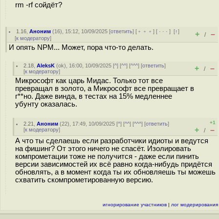
rm -rf сойдёт?
1.16
,
Аноним
(
16
), 15:12, 10/09/2025 [
ответить
] [
﹢﹢﹢
] [
· · ·
]
[
↑
]
+
–
/
[
к модератору
]
И опять NPM... Может, пора что-то делать.
2.18
,
AleksK
(
ok
), 16:00, 10/09/2025 [
^
] [
^^
] [
^^^
] [
ответить
]
+
–
/
[
к модератору
]
Микрософт как царь Мидас. Только тот все
превращал в золото, а Микрософт все превращает в
г**но. Даже винда, в тестах на 15% медленнее
убунту оказалась.
+1
2.21
,
Аноним
(
22
), 17:49, 10/09/2025 [
^
] [
^^
] [
^^^
] [
ответить
]
+
–
[
к модератору
]
/
А что ты сделаешь если разработчики идиоты и ведутся
на фишинг? От этого ничего не спасёт. Изолировать
компрометации тоже не получится - даже если пинить
версии зависимостей их всё равно когда-нибудь придётся
обновлять, а в момент когда ты их обновляешь ты можешь
схватить скомпрометированную версию.
игнорирование участников
|
лог модерирования