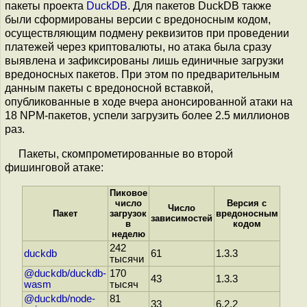
пакеты проекта
DuckDB
. Для пакетов DuckDB также
были сформированы версии с вредоносным кодом,
осуществляющим подмену реквизитов при проведении
платежей через криптовалюты, но атака была сразу
выявлена и зафиксированы лишь единичные загрузки
вредоносных пакетов. При этом по предварительным
данным пакеты с вредоносной вставкой,
опубликованные в ходе вчера анонсированной атаки на
18 NPM-пакетов, успели загрузить более 2.5 миллионов
раз.
Пакеты, скомпрометированные во второй
фишинговой атаке:
Пиковое
число
Версия с
Число
Пакет
загрузок
вредоносным
зависимостей
в
кодом
неделю
242
duckdb
61
1.3.3
тысячи
@duckdb/duckdb-
170
43
1.3.3
wasm
тысяч
@duckdb/node-
81
33
6.2.2