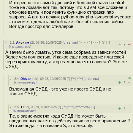
Интересно что самый древний и большой maven central
тоже не ломали вот так, потому что в JVM все сложнее и
сложнее взять и подменить функцию отправки http
запроса. А вот во всяких python-ruby-php-javascript мусорке
это может сделать любой пакет без объявления войны.
Вот где простор для стиллеров
1.2
,
Аноним
(
2
), 08:56, 10/09/2025 [
ответить
] [
﹢﹢﹢
] [
· · ·
]
[
↓
] [
↑
]
+
–
/
[
к модератору
]
А зачем было ломать, утка сама собрана из зависимостей
более чем полностью. И какое еще проведение платежей
через криптовалюту, автор сам понял что написал? Это же
СУБД.
+5
2.4
,
Diozan
(
ok
), 09:28, 10/09/2025 [
^
] [
^^
] [
^^^
] [
ответить
]
+
–
[
к модератору
]
/
Взломанная СУБД - это уже не просто СУБД и не
только СУБД....
2.5
,
1
(
??
), 09:29, 10/09/2025 [
^
] [
^^
] [
^^^
] [
ответить
]
[
↓
]
+
–
/
[
к модератору
]
Т.е. в зависимостях кода СУБД Не может быть
вредоносных пакетов действующих во всем приложении ?
Это же нода, - в названии S, это Security.