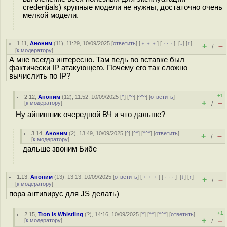
credentials) крупные модели не нужны, достаточно очень
мелкой модели.
1.11
,
Аноним
(
11
), 11:29, 10/09/2025 [
ответить
] [
﹢﹢﹢
] [
· · ·
]
[
↓
] [
↑
]
+
–
/
[
к модератору
]
А мне всегда интересно. Там ведь во вставке был
фактически IP атакующего. Почему его так сложно
вычислить по IP?
+1
2.12
,
Аноним
(
12
), 11:52, 10/09/2025 [
^
] [
^^
] [
^^^
] [
ответить
]
+
–
[
к модератору
]
/
Ну айпишник очередной ВЧ и что дальше?
3.14
,
Аноним
(
2
), 13:49, 10/09/2025 [
^
] [
^^
] [
^^^
] [
ответить
]
+
–
/
[
к модератору
]
дальше звоним Бибе
1.13
,
Аноним
(
13
), 13:13, 10/09/2025 [
ответить
] [
﹢﹢﹢
] [
· · ·
]
[
↓
] [
↑
]
+
–
/
[
к модератору
]
пора антивирус для JS делать)
+1
2.15
,
Tron is Whistling
(
?
), 14:16, 10/09/2025 [
^
] [
^^
] [
^^^
] [
ответить
]
+
–
[
к модератору
]
/