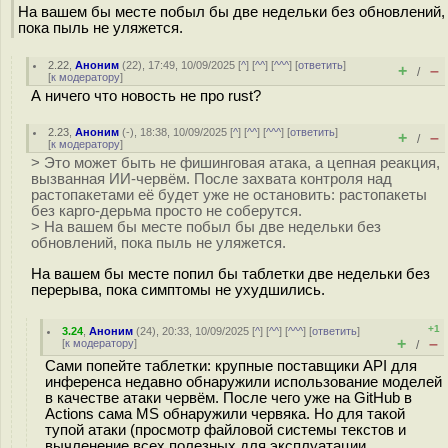
На вашем бы месте побыл бы две недельки без обновлений,
пока пыль не уляжется.
2.22
,
Аноним
(
22
), 17:49, 10/09/2025 [
^
] [
^^
] [
^^^
] [
ответить
]
+
–
/
[
к модератору
]
А ничего что новость не про rust?
2.23
,
Аноним
(
-
), 18:38, 10/09/2025 [
^
] [
^^
] [
^^^
] [
ответить
]
+
–
/
[
к модератору
]
> Это может быть не фишинговая атака, а цепная реакция,
вызванная ИИ-червём. После захвата контроля над
растопакетами её будет уже не остановить: растопакеты
без карго-дерьма просто не соберутся.
> На вашем бы месте побыл бы две недельки без
обновлений, пока пыль не уляжется.
На вашем бы месте попил бы таблетки две недельки без
перерыва, пока симптомы не ухудшились.
+1
3.24
,
Аноним
(
24
), 20:33, 10/09/2025 [
^
] [
^^
] [
^^^
] [
ответить
]
+
–
[
к модератору
]
/
Сами попейте таблетки: крупные поставщики API для
инференса недавно обнаружили использование моделей
в качестве атаки червём. После чего уже на GitHub в
Actions сама MS обнаружили червяка. Но для такой
тупой атаки (просмотр файловой системы текстов и
вычленение всех полезных для эксплуатации