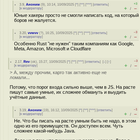
+3
3.9
,
Аноним
(
9
), 10:14, 10/09/2025 [
^
] [
^^
] [
^^^
] [
ответить
]
+
–
[
к модератору
]
/
Юные хакеры просто не смогли написать код, на который
боров не жалуется.
–3
3.20
,
vvwvv
(
?
), 16:25, 10/09/2025 [
^
] [
^^
] [
^^^
] [
ответить
]
+
–
[
к модератору
]
/
Особенно Rust "не нужен" таким компаниям как Google,
Meta, Amazon, Microsoft и Cloudflare
–3
2.17
,
Rev
(
ok
), 15:27, 10/09/2025 [
^
] [
^^
] [
^^^
] [
ответить
]
[
↓
] [
↑
]
+
–
[
к модератору
]
/
> А, между прочим, карго так активно еще не
ломали...
Потому, что порог входа сильно выше, чем в JS. На расте
пишут самые умные, их сложнее обмануть и выудить
учётные данные.
–1
3.19
,
Аноним
(
19
), 16:12, 10/09/2025 [
^
] [
^^
] [
^^^
] [
ответить
]
+
–
[
к модератору
]
/
Не. Что бы писать на расте умным быть не надо, в этом
одно из его преимуществ. Он доступен всем. Чуть
сложнее какой-нибудь Java.