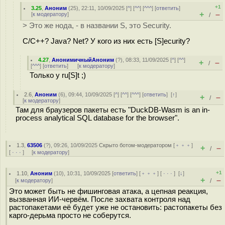
+1
3.25
,
Аноним
(
25
), 22:11, 10/09/2025 [
^
] [
^^
] [
^^^
] [
ответить
]
+
–
[
к модератору
]
/
> Это же нода, - в названии S, это Security.
C/C++? Java? Net? У кого из них есть [S]ecurity?
4.27
,
АнонимичныйАноним
(
?
), 08:33, 11/09/2025 [
^
] [
^^
]
+
–
/
[
^^^
] [
ответить
]
[
к модератору
]
Только у ru[S]t ;)
2.6
,
Аноним
(
6
), 09:44, 10/09/2025 [
^
] [
^^
] [
^^^
] [
ответить
]
[
↑
]
+
–
/
[
к модератору
]
Там для браузеров пакеты есть "DuckDB-Wasm is an in-
process analytical SQL database for the browser".
1.3
,
63506
(
?
), 09:26, 10/09/2025
Скрыто ботом-модератором
[
﹢﹢﹢
]
+
–
/
[
· · ·
] [
к модератору
]
+1
1.10
,
Аноним
(
10
), 10:31, 10/09/2025 [
ответить
] [
﹢﹢﹢
] [
· · ·
]
[
↓
]
+
–
[
к модератору
]
/
Это может быть не фишинговая атака, а цепная реакция,
вызванная ИИ-червём. После захвата контроля над
растопакетами её будет уже не остановить: растопакеты без
карго-дерьма просто не соберутся.