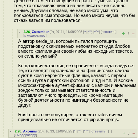
Дело не в том, что пишущие на расте - умные. Дело в
том, что отказывающиеся на нём писать - не сильно
умные. Другими словами, не надо много ума, что
пользоваться смартфоном. Но надо много неума, что бы
отказываться им пользоваться.
4.26
,
Cucumber
(
?
), 07:41, 11/09/2025 [
^
] [
^^
] [
^^^
] [
ответить
]
+
–
/
[
к модератору
]
А автор serde_rs, который пытался протащить
подстановку скачиваемых непонятно откуда блобов
вместо компиляции своей либы из исходных текстов,
он сильно умный?
Когда количество лиц не ограничено - всегда найдутся
те, кто вводят пароли-ключи на фишинговых сайтах,
суют в комп неронятные флешки, качают с первой
ссылки гугла пиратский фотошоп, и т.д и т.п. И всякие
многофакторные аутентификации с капчой и анальным
зондом только размывают ответственность и
заставляют много приседать, но кроме имитации
бурной деятельности по имитации безопасности не
дадут.
Rust просто не популярен, а так его crates ничем
принципиально не отличается от pip или npmjs.
2.28
,
Аноним
(
28
), 10:33, 11/09/2025 [
^
] [
^^
] [
^^^
] [
ответить
]
[
↑
]
+
–
/
[
к модератору
]