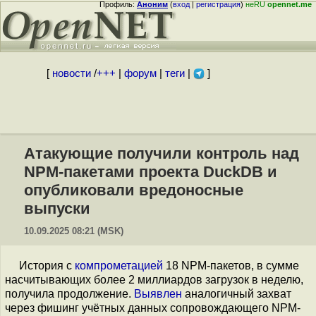
Профиль:
Аноним
(
вход
|
регистрация
)
неRU
opennet.me
[
новости
/
+++
|
форум
|
теги
|
]
Атакующие получили контроль над
NPM-пакетами проекта DuckDB и
опубликовали вредоносные
выпуски
10.09.2025 08:21 (MSK)
История с
компрометацией
18 NPM-пакетов, в сумме
насчитывающих более 2 миллиардов загрузок в неделю,
получила продолжение.
Выявлен
аналогичный захват
через фишинг учётных данных сопровождающего NPM-