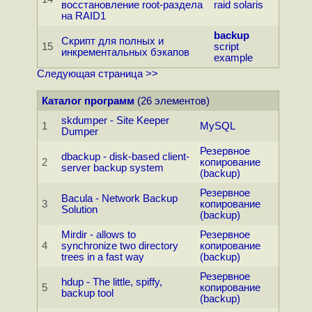
восстановление root-раздела
raid
solaris
на RAID1
backup
Скpипт для полных и
15
script
инкpементальных бэкапов
example
Следующая страница >>
Каталог программ
(26 элементов)
skdumper - Site Keeper
1
MySQL
Dumper
Резервное
dbackup - disk-based client-
2
копирование
server backup system
(backup)
Резервное
Bacula - Network Backup
3
копирование
Solution
(backup)
Mirdir - allows to
Резервное
4
synchronize two directory
копирование
trees in a fast way
(backup)
Резервное
hdup - The little, spiffy,
5
копирование
backup tool
(backup)