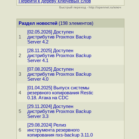
Перейти к дереву ключевых слов
Быстрый переход - http://opennet.ru/ключ
Раздел новостей
(198 элементов)
[02.05.2026] Доступен
1
дистрибутив Proxmox Backup
Server 4.2
[28.11.2025] Доступен
2
дистрибутив Proxmox Backup
Server 4.1
[07.08.2025] Доступен
3
дистрибутив Proxmox Backup
Server 4.0
[01.04.2025] Выпуск системы
4
резервного копирования Restic
0.18. Атака на CDC
[29.11.2024] Доступен
5
дистрибутив Proxmox Backup
Server 3.3
[29.08.2024] Релиз
6
инструмента резервного
копирования nxs-backup 3.11.0