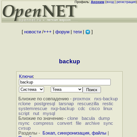
Профиль:
Аноним
(
вход
|
регистрация
)
[
новости
/
+++
|
форум
|
теги
|
]
backup
Ключи
:
Близкие по совпадению -
proxmox
nxs-backup
rclone
postgresql
tarsnap
rescuezilla
restic
systemrescue
nxp-backup
cdc
cisco
linux
script
nut
mysql
Близкие по значению -
clone
bacula
dump
rsync
compress
convert
file
archive
sync
cvsup
Разделы -
Бэкап, синхронизация, файлы
|