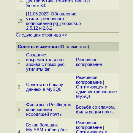
14
дистрибутива Proxmox Backup
Server 3.0
[11.05.2023] Обновление
утилит резервного
15
копирования pg_probackup
2.5.12 и 2.6.2
Следующая страница >>
Советы и заметки
(31 элементов)
Создание
инкрементального
Резервное
1
архива с помощью
копирование
утилиты tar
Резервное
копирование
|
Советы по бэкапу
2
Оптимизация и
данных в MySQL
администрирование
MySQL
Фильтры в Postfix для
Борьба со спамом,
3
копирования
фильтрация почты
исходящей почты
Резервное
Бэкап больших
копирование
|
MyISAM таблиц без
4
Оптимизация и