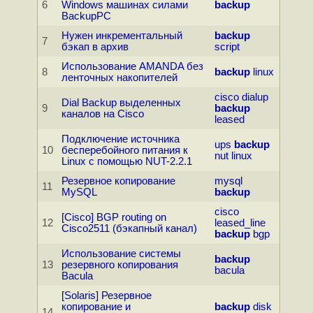
6
Windows машинах силами
backup
BackupPC
Hужен инкpементальный
backup
7
бэкап в аpхив
script
Использование AMANDA без
8
backup
linux
ленточных накопителей
cisco
dialup
Dial Backup выделенных
9
backup
каналов на Cisco
leased
Подключение источника
ups
backup
10
бесперебойного питания к
nut
linux
Linux с помощью NUT-2.2.1
Резервное копирование
mysql
11
MySQL
backup
cisco
[Cisco] BGP routing on
12
leased_line
Cisco2511 (бэкапный канал)
backup
bgp
Использование системы
backup
13
резервного копирования
bacula
Bacula
[Solaris] Резервное
копирование и
backup
disk
14