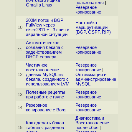
почтового ящика
пользователя
|
Gmail в Linux
Резервное
копирование
200M поток и BGP
Настройка
FullView через
10
маршрутизации
cisco2811 + L3 свич в
(BGP, OSPF, RIP)
авральной ситуации
Автоматическое
создания бэкапа с
Резервное
11
задействованием
копирование
DHCP сервера
Частичное
Резервное
восстановление
копирование
|
12
данных MySQL из
Оптимизация и
бэкапа, созданного с
администрирование
использованием LVM
MySQL
Полезные рецепты
Резервное
13
при работе с rsync
копирование
Резервное
Резервное
14
копирование с Borg
копирование
Диагностика и
Как сделать бэкап
Восстановление
15
таблицы разделов
после сбоя
|