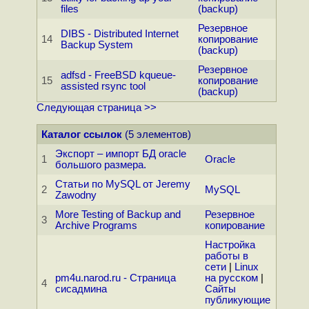
files
(backup)
Резервное
DIBS - Distributed Internet
14
копирование
Backup System
(backup)
Резервное
adfsd - FreeBSD kqueue-
15
копирование
assisted rsync tool
(backup)
Следующая страница >>
Каталог ссылок
(5 элементов)
Экспорт – импорт БД oracle
1
Oracle
большого размера.
Статьи по MySQL от Jeremy
2
MySQL
Zawodny
More Testing of Backup and
Резервное
3
Archive Programs
копирование
Настройка
работы в
сети
|
Linux
pm4u.narod.ru - Страница
на русском
|
4
сисадмина
Сайты
публикующие