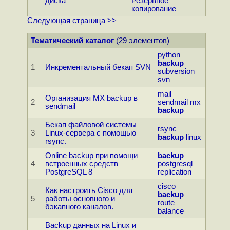
диска
Резервное
копирование
Следующая страница >>
Тематический каталог
(29 элементов)
python
backup
1
Инкрементальный бекап SVN
subversion
svn
mail
Организация MX backup в
2
sendmail
mx
sendmail
backup
Бекап файловой системы
rsync
3
Linux-сервера с помощью
backup
linux
rsync.
Online backup при помощи
backup
4
встроенных средств
postgresql
PostgreSQL 8
replication
cisco
Как настроить Cisco для
backup
5
работы основного и
route
бэкапного каналов.
balance
Backup данных на Linux и