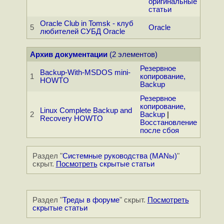
оригинальные
статьи
Oracle Club in Tomsk - клуб
5
Oracle
любителей СУБД Oracle
Архив документации
(2 элементов)
Резервное
Backup-With-MSDOS mini-
1
копирование,
HOWTO
Backup
Резервное
копирование,
Linux Complete Backup and
2
Backup
|
Recovery HOWTO
Восстановление
после сбоя
Раздел "
Системные руководства (MANы)
"
скрыт.
Посмотреть
скрытые статьи
Раздел "
Треды в форуме
" скрыт.
Посмотреть
скрытые статьи