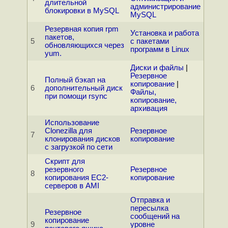
длительной
администрирование
блокировки в MySQL
MySQL
Резервная копия rpm
Установка и работа
пакетов,
5
с пакетами
обновляющихся через
программ в Linux
yum.
Диски и файлы
|
Резервное
Полный бэкап на
копирование
|
6
дополнительный диск
Файлы,
при помощи rsync
копирование,
архивация
Использование
Clonezilla для
Резервное
7
клонирования дисков
копирование
с загрузкой по сети
Скрипт для
резервного
Резервное
8
копирования EC2-
копирование
серверов в AMI
Отправка и
пересылка
Резервное
сообщений на
копирование
9
уровне