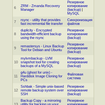
Резервное
ZRM - Zmanda Recovery
копирование
6
Manager
(backup)
|
MySQL
rsync - utility that provides
Синхронизация
7
fast incremental file transfer
файлов
duplicity - Encrypted
Резервное
8
bandwidth-efficient backup
копирование
using the rsync
(backup)
Резервное
remastersys - Linux Backup
9
копирование
Tool for Debian and Ubuntu
(backup)
mylvmbackup - LVM
Резервное
10
snapshot tool for creating
копирование
backups of a MySQL
(backup)
g4u (ghost for unix) -
Файловая
11
Harddisk Image Cloning for
система
PCs
Sshbak - Simple unix-based
Резервное
12
remote backup system over
копирование
SSH
(backup)
Backup Copy - a mirroring
Резервное
13
utility for backing up your
копирование