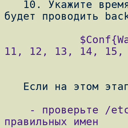
   10. Укажите время, в которое BackupPC 
            $Conf{WakeupShedule} = '9, 10, 
11, 12, 13, 14, 15, 
    - проверьте /etc/hosts на наличие 
правильных имен
