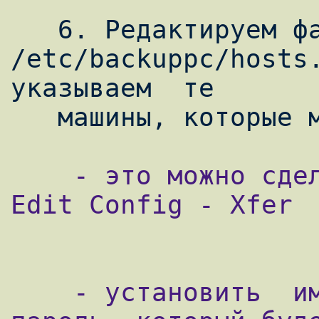
   6. Редактируем файл   
/etc/backuppc/hosts.
указываем  те

    - это можно сделать через web-интерфейс 
Edit Config - Xfer

    - установить  имя  пользователя  и 