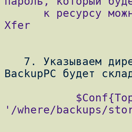
пароль, который буде
      к ресурсу можно через Edit Config - 
Xfer

   7. Указываем директорию, в которую 
           $Conf{TopDir} = 
'/where/backups/stor