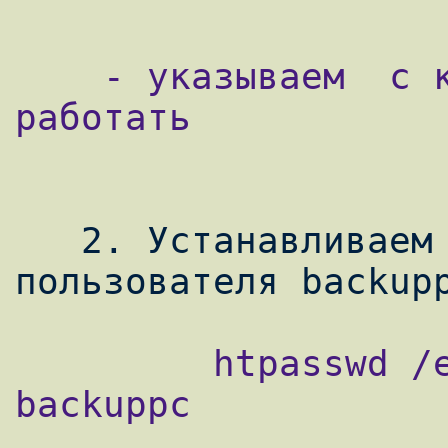
    - указываем  с каким web-сервером будем 
работать

   2. Устанавливаем свой пароль для 
         htpasswd /etc/backuppc/htpasswd 
backuppc
