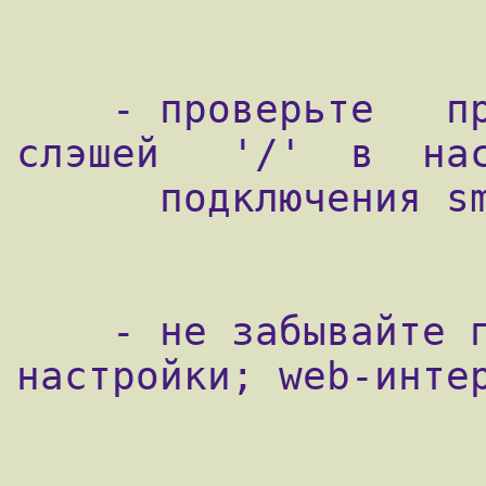
    - проверьте   правильность   количества   
слэшей   '/'  в  нас
      подключения smbclient'а

    - не забывайте подгружать измененные 
настройки; web-интер