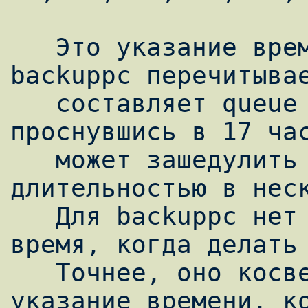
   Это указание времени, в которое демон 
backuppc перечитывае
   составляет queue бэкапов. Например, 
проснувшись в 17 час
   может зашедулить 20 бэкапов общей 
длительностью в неск
   Для backuppc нет такого понятия, как 
время, когда делать 
   Точнее, оно косвенно задаётся через 
указание времени, ко