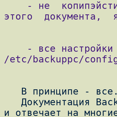
    - не  копипэйстите  настройки  из  
этого  документа,  я
    - все настройки находятся в 
/etc/backuppc/config
   В принципе - все. Это базовая настройка.

   Документация BackupPC вполне читабельна 
и отвечает на многие