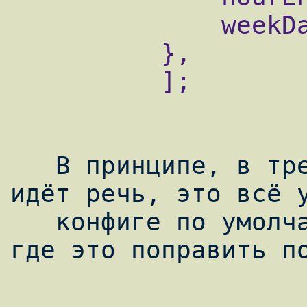
              weekDays => [1, 2, 3, 4, 5],

          },

          ];

   В принципе, в третьей версии, о которой 
идёт речь, это всё у
   конфиге по умолчанию, главное, знать, 
где это поправить по