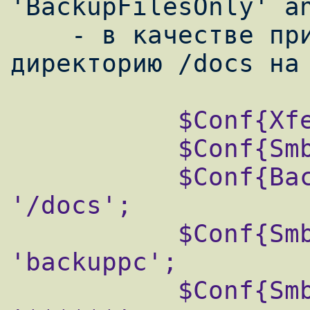
'BackupFilesOnly' an
    - в качестве примера. Сохраняем только 
           $Conf{XferMethod} = 'smb';

           $Conf{SmbShareName} = 'D$';

           $Conf{BackupFilesOnly} = 
'/docs';

           $Conf{SmbShareUserName} = 
'backuppc';

           $Conf{SmbSharePasswd} = 