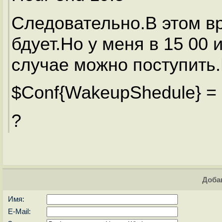
Следовательно.В этом в
бдует.Но у меня в 15 00 
случае можно поступить
$Conf{WakeupShedule} = 
?
Доба
Имя:
E-Mail: