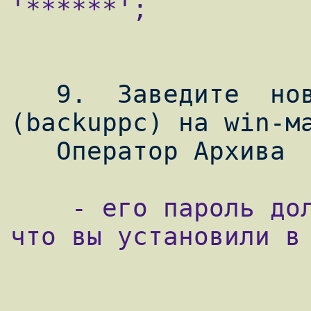
'******';

   9.  Заведите  нового  пользователя  
(backuppc) на win-ма
    - его пароль должен совпадать с тем, 
что вы установили в 