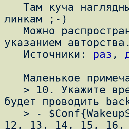
   Там куча наглядных примеров. Кликайте по 
линкам ;-)

   Можно распространять/перепечатывать, с 
указанием авторства.
   Источники: 
раз
, 
   Маленькое примечание/замечание:

   > 10. Укажите время, в которое BackupPC 
будет проводить back
   > - $Conf{WakeupShedule} = '9, 10, 11, 
12, 13, 14, 15, 16, 