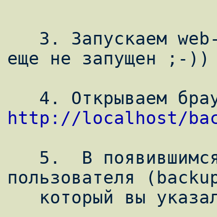
   3. Запускаем web-сервер (если он конечно 
еще не запущен ;-))

http://localhost/ba
   5.  В появившимся окне указываем имя 
пользователя (backup
   который вы указали в пункте 2
