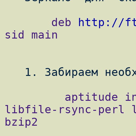
       deb 
http://f
sid main

         aptitude install backuppc rsync 
libfile-rsync-perl l
bzip2
