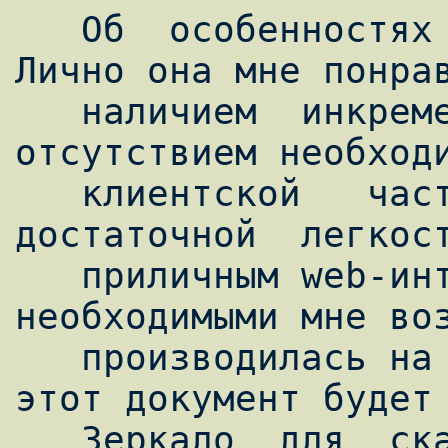
   Об  особенностя
Лично она мне понрав
   наличием  инкрементального бэкапа, 
отсутствием необходи
   клиентской   части   программы,  
достаточной  легкост
   приличным web-интерфейсом, и 
необходимыми мне воз
   производилась на Debian. Надеюсь что 
этот документ будет 