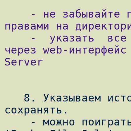
    - не забывайте проверить кто обладает 
правами на директори
    -  указать  все  вышеперечисленное 
через web-интерфейс 
Server

   8. Указываем источник. То, что мы будем 
сохранять.

    - можно поиграть с переменными 