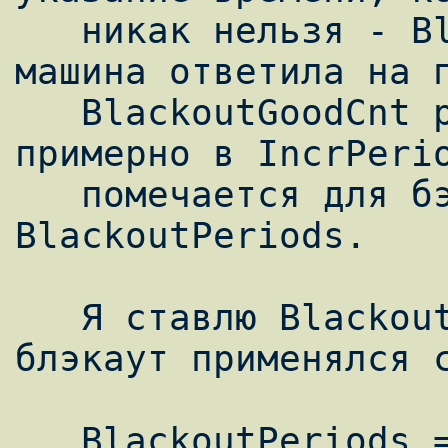
   никак нельзя - BlackoutPeriods. Если 
машина ответила на п
   BlackoutGoodCnt раз подряд с интервалом 
примерно в IncrPerio
   помечается для бэкапов только вне 
BlackoutPeriods.

   Я ставлю BlackoutGoodCnt равным 1, чтобы 
блэкаут применялся с
   BlackoutPeriods = 1 - формат неверный и, 