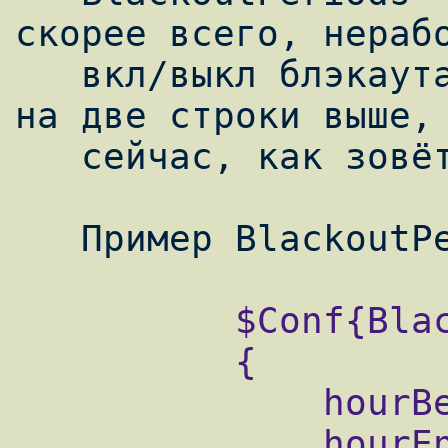
скорее всего, нерабо
   вкл/выкл блэкаута там есть свитч, да, он 
на две строки выше, 
   сейчас, как зовётся.

          $Conf{BlackoutPeriods} = [

          {

              hourBegin => 7.0,

              hourEnd => 19.5,
