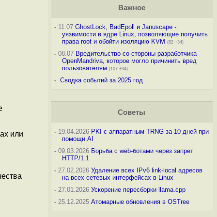
Важное
-
11.07
GhostLock, BadEpoll и Januscape -
уязвимости в ядре Linux, позволяющие получить
права root и обойти изоляцию KVM
(82 +34)
-
08.07
Вредительство со стороны разработчика
OpenMandriva, которое могло причинить вред
пользователям
(107 +34)
-
Сводка событий за 2025 год
е
Советы
-
19.04.2026
PKI с аппаратным TRNG за 10 дней при
ах или
помощи AI
-
09.03.2026
Борьба с web-ботами через запрет
HTTP/1.1
-
27.02.2026
Удаление всех IPv6 link-local адресов
чества
на всех сетевых интерфейсах в Linux
-
27.01.2026
Ускорение пересборки llama.cpp
-
25.12.2025
Атомарные обновления в OSTree