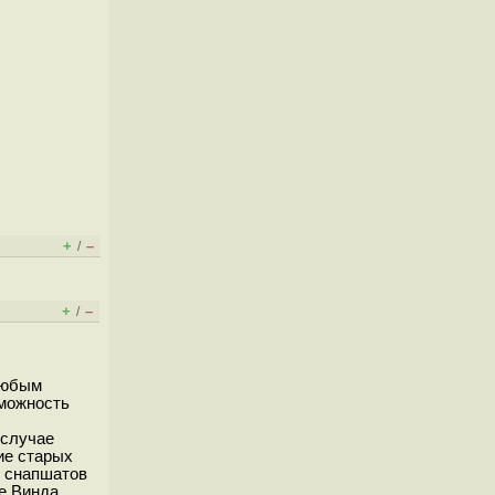
+
–
/
+
–
/
любым
зможность
 случае
ие старых
е снапшатов
е Винда...