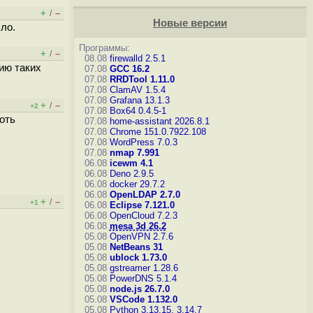
+
–
/
Новые версии
ло.
Программы:
+
–
/
08.08
firewalld 2.5.1
ию таких
07.08
GCC 16.2
07.08
RRDTool 1.11.0
07.08
ClamAV 1.5.4
07.08
Grafana 13.1.3
+
–
/
+2
07.08
Box64 0.4.5-1
оть
07.08
home-assistant 2026.8.1
07.08
Chrome 151.0.7922.108
07.08
WordPress 7.0.3
07.08
nmap 7.991
06.08
icewm 4.1
06.08
Deno 2.9.5
06.08
docker 29.7.2
06.08
OpenLDAP 2.7.0
+
–
/
+1
06.08
Eclipse 7.121.0
06.08
OpenCloud 7.2.3
06.08
mesa 3d 26.2
05.08
OpenVPN 2.7.6
05.08
NetBeans 31
05.08
ublock 1.73.0
05.08
gstreamer 1.28.6
05.08
PowerDNS 5.1.4
05.08
node.js 26.7.0
05.08
VSCode 1.132.0
05.08
Python 3.13.15, 3.14.7