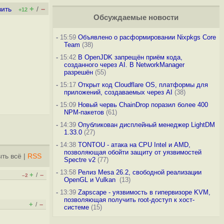
+
–
вить
/
+12
Обсуждаемые новости
-
15:59
Объявлено о расформировании Nixpkgs Core
Team
(38)
-
15:42
В OpenJDK запрещён приём кода,
созданного через AI. В NetworkManager
разрешён
(55)
-
15:17
Открыт код Cloudflare OS, платформы для
приложений, создаваемых через AI
(38)
-
15:09
Новый червь ChainDrop поразил более 400
NPM-пакетов
(61)
-
14:39
Опубликован дисплейный менеджер LightDM
1.33.0
(27)
-
14:38
TONTOU - атака на CPU Intel и AMD,
позволяющая обойти защиту от уязвимостей
ть всё
|
RSS
Spectre v2
(77)
-
13:58
Релиз Mesa 26.2, свободной реализации
+
–
/
–2
OpenGL и Vulkan
(13)
-
13:39
Zapscape - уязвимость в гипервизоре KVM,
позволяющая получить root-доступ к хост-
+
–
/
системе
(15)