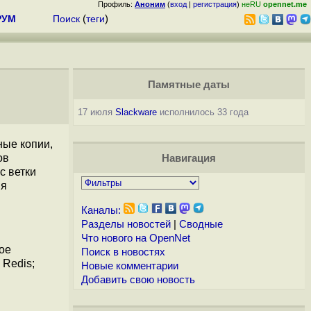
Профиль:
Аноним
(
вход
|
регистрация
)
неRU
opennet.me
РУМ
Поиск
(
теги
)
Памятные даты
17 июля
Slackware
исполнилось 33 года
ные копии,
ов
Навигация
с ветки
ия
Каналы:
Разделы новостей
|
Сводные
Что нового на OpenNet
ое
Поиск в новостях
 Redis;
Новые комментарии
Добавить свою новость