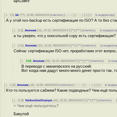
щн13ае9
1.5
,
kir
(
??
), 13:46, 09/04/2024 [
ответить
] [
﹢﹢﹢
] [
· · ·
]
[
↓
] [
↑
] [
к модератору
]
А у этой nxs-backup есть сертификация по ISO? А то без стан
2.11
,
Аноним
(
11
), 14:12, 09/04/2024 [
^
] [
^^
] [
^^^
] [
ответить
]
[
к модерато
а ты уверен, что у консольной copy есть сертификация?
2.14
,
Аноним
(
12
), 14:26, 09/04/2024 [
^
] [
^^
] [
^^^
] [
ответить
]
[
к модерато
Сейчас сертификации ISO нет, проработаем этот вопрос,
3.55
,
Аноним
(
55
), 16:14, 08/05/2024 [
^
] [
^^
] [
^^^
] [
ответить
]
[
к мод
В переводе с манагерского на русский:
Вот когда нам дадут много-много денег просто так, 
1.15
,
Аноним
(
15
), 14:35, 09/04/2024 [
ответить
] [
﹢﹢﹢
] [
· · ·
]
[
↓
] [
↑
] [
к модер
Кто-то пользуется сабжем? Какие подводные? Чем ещё пол
2.18
,
YetAnotherOnanym
(
ok
), 15:32, 09/04/2024 [
^
] [
^^
] [
^^^
] [
ответить
]
> Чем ещё пользуетесь?
Бакулой