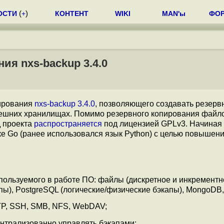
ОСТИ
(
+
)
КОНТЕНТ
WIKI
MAN'ы
ФО
ия nxs-backup 3.4.0
пирования
nxs-backup 3.4.0
, позволяющего создавать резерв
внешних хранилищах. Помимо резервного копирования файл
д проекта
распространяется
под лицензией GPLv3. Начиная 
ке Go (ранее использовался язык Python) с целью повышен
:
пользуемого в работе ПО: файлы (дискретное и инкрементн
ы), PostgreSQL (логические/физические бэкапы), MongoDB,
TP, SSH, SMB, NFS, WebDAV;
трализованно управлять бэкапами;