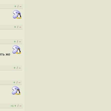
+
–
/
+
–
/
+
–
/
ять же
+
–
/
+
–
/
+
–
/
+1