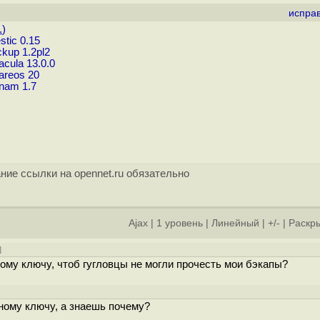
испра
.
)
tic 0.15
kup 1.2pl2
cula 13.0.0
areos 20
nam 1.7
ние ссылки на opennet.ru обязательно
Ajax
|
1 уровень
|
Линейный
|
+/-
|
Раскры
]
ому ключу, чтоб гугловцы не могли прочесть мои бэкапы?
]
ому ключу, а знаешь почему?