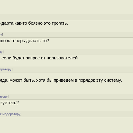
дарта как-то боязно это трогать.
ру
]
 шо ж теперь делать-то?
ру
]
 если будет запрос от пользователей
ератору
]
тогда, может быть, хотя бы приведем в порядок эту систему.
атору
]
ьзуетесь?
[
к модератору
]