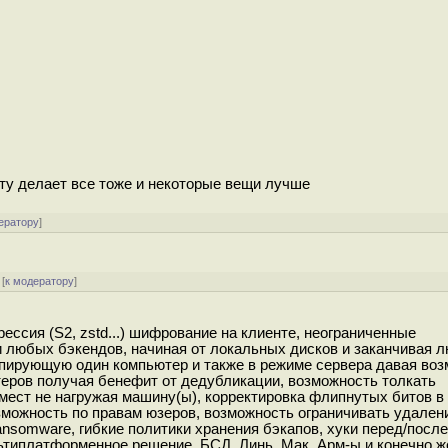
ту делает все тоже и некоторые вещи лучше
ератору
]
[
к модератору
]
ессия (S2, zstd...) шифрование на клиенте, неограниченные
и любых бэкендов, начиная от локальных дисков и заканчивая 
апирующую один компьютер и также в режиме сервера давая во
еров получая бенефит от дедубликации, возможность толкать
мест не нагружая машину(ы), корректировка флипнутых битов в
зможность по правам юзеров, возможность ограничивать удален
ansomware, гибкие политики хранения бэкапов, хуки перед/посл
мультиплатформенное решение, БСД, Линь, Мак, Арм-ы и конечно ж