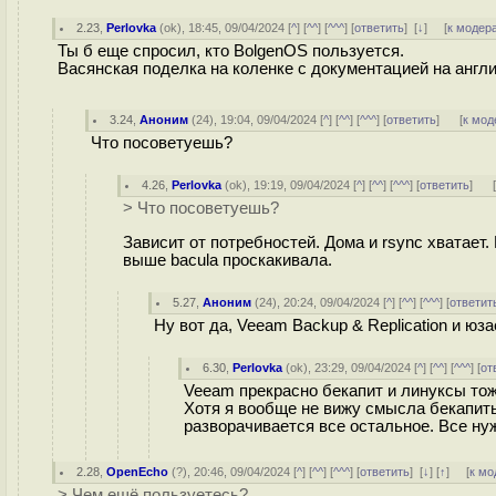
2.23
,
Perlovka
(
ok
), 18:45, 09/04/2024 [
^
] [
^^
] [
^^^
] [
ответить
]
[
↓
] [
к модер
Ты б еще спросил, кто BolgenOS пользуется.
Васянская поделка на коленке с документацией на англи
3.24
,
Аноним
(
24
), 19:04, 09/04/2024 [
^
] [
^^
] [
^^^
] [
ответить
]
[
к мод
Что посоветуешь?
4.26
,
Perlovka
(
ok
), 19:19, 09/04/2024 [
^
] [
^^
] [
^^^
] [
ответить
]
> Что посоветуешь?
Зависит от потребностей. Дома и rsync хватает.
выше bacula проскакивала.
5.27
,
Аноним
(
24
), 20:24, 09/04/2024 [
^
] [
^^
] [
^^^
] [
ответит
Ну вот да, Veeam Backup & Replication и юза
6.30
,
Perlovka
(
ok
), 23:29, 09/04/2024 [
^
] [
^^
] [
^^^
] [
от
Veeam прекрасно бекапит и линуксы тож
Хотя я вообще не вижу смысла бекапить
разворачивается все остальное. Все ну
2.28
,
OpenEcho
(
?
), 20:46, 09/04/2024 [
^
] [
^^
] [
^^^
] [
ответить
]
[
↓
] [
↑
] [
к мо
> Чем ещё пользуетесь?