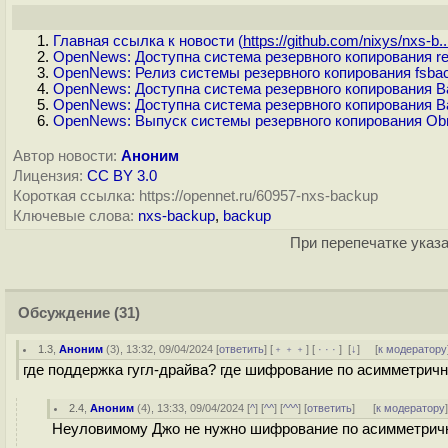
Главная ссылка к новости (
https://github.com/nixys/nxs-b..
OpenNews: Доступна система резервного копирования res
OpenNews: Релиз системы резервного копирования fsbac
OpenNews: Доступна система резервного копирования Ba
OpenNews: Доступна система резервного копирования B
OpenNews: Выпуск системы резервного копирования Ob
Автор новости:
Аноним
Лицензия:
CC BY 3.0
Короткая ссылка: https://opennet.ru/60957-nxs-backup
Ключевые слова:
nxs-backup
,
backup
При перепечатке указа
Обсуждение
(31)
1.3
,
Аноним
(
3
), 13:32, 09/04/2024 [
ответить
] [
﹢﹢﹢
] [
· · ·
]
[
↓
] [
к модератору
где поддержка гугл-драйва? где шифрование по асимметричн
2.4
,
Аноним
(
4
), 13:33, 09/04/2024 [
^
] [
^^
] [
^^^
] [
ответить
]
[
к модератору
Неуловимому Джо не нужно шифрование по асимметричн