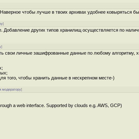
]
u. Наверное чтобы лучше в твоих архивах удобнее ковыряться бы
ру
]
. Добавление других типов хранилищ осуществляется по налич
у
]
нить свои личные зашифрованные данные по любому алгоритму, х
х;
ных;
для того, чтобы хранить данные в нескрепном месте-)
к модератору
]
hrough a web interface. Supported by clouds e.g. AWS, GCP)