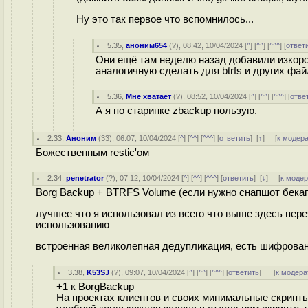
Ну это так первое что вспомнилось...
5.35
,
аноним654
(
?
), 08:42, 10/04/2024 [
^
] [
^^
] [
^^^
] [
ответ
Они ещё там неделю назад добавили изкор
аналогичную сделать для btrfs и других ф
5.36
,
Мне хватает
(
?
), 08:52, 10/04/2024 [
^
] [
^^
] [
^^^
] [
отве
А я по старинке zbackup пользую.
2.33
,
Аноним
(
33
), 06:07, 10/04/2024 [
^
] [
^^
] [
^^^
] [
ответить
]
[
↑
] [
к модер
Божественным restic'ом
2.34
,
penetrator
(
?
), 07:12, 10/04/2024 [
^
] [
^^
] [
^^^
] [
ответить
]
[
↓
] [
к моде
Borg Backup + BTRFS Volume (если нужно снапшот бека
лучшее что я использовал из всего что выше здесь пер
использованию
встроенная великолепная дедупликация, есть шифровани
3.38
,
K53SJ
(
?
), 09:07, 10/04/2024 [
^
] [
^^
] [
^^^
] [
ответить
]
[
к модера
+1 к BorgBackup
На проектах клиентов и своих минимальные скрипты 