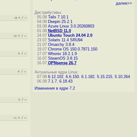
далее>>
Дистрибутивы:
05.08
Tails 7.10.1
+
–
/
–5
04.08
Deepin 25.2.1
03.08
Azure Linux 3.0.20260803
01.08
NetBSD 11.0
24.07
Ubuntu Touch 24.04 2.0
+
–
/
+6
23.07
Solaris 11.4 SRU94
21.07
Omarchy 3.8.4
19.07
Chrome OS 150.0.7871.150
+
–
/
17.07
Whonix 18.2.1.9
16.07
SteamOS 3.8.15
16.07
OPNsense 26.7
+
–
/
Актуальные ядра Linux:
07.08
6.12.102
,
6.6.150
,
6.1.182
,
5.15.215
,
5.10.264
06.08
7.1.7
,
6.18.43
Изменения в ядре 7.2
+
–
/
+
–
/
+1