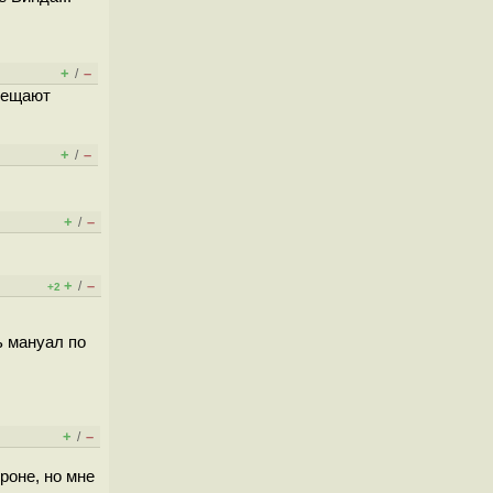
+
–
/
бещают
+
–
/
+
–
/
+
–
/
+2
ь мануал по
+
–
/
роне, но мне