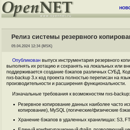
НОВ
Релиз системы резервного копирован
09.04.2024 12:34 (MSK)
Опубликован
выпуск инструментария резервного ко
выполнять их ротацию и сохранять на локальных или 
поддерживается создание бэкапов различных СУБД. Ко
nxs-backup 3.x код проекта полностью переписан на язы
производительности и расширения функциональности.
Изначальные требования к возможностям nxs-backup
Резервное копирование данных наиболее часто ис
копирование), MySQL (логические/физические бэкап
Хранение бэкапов в удаленных хранилищах: S3, F
Единый конфигурационный файл, позволяющий цен