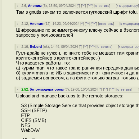
2.6
,
Аноним
(
6
), 13:50, 09/04/2024 [
^
] [
^^
] [
^^^
] [
ответить
]
[
к модератору
Там в gnutls зачем то включается гугловский шрифт tof
2.12
,
Аноним
(
12
), 14:23, 09/04/2024 [
^
] [
^^
] [
^^^
] [
ответить
]
[
к модерато
Шифрование по асимметричному ключу сейчас в бэклоге
запросов у пользователей
2.16
,
BeLord
(
ok
), 14:49, 09/04/2024 [
^
] [
^^
] [
^^^
] [
ответить
]
[
к модератор
Гугл-драйв не нужен, но никто тебе не мешает там хра
криптоконтейнер в криптоконтейнере.-)
Что касается работы, то:
а) курим man, что такое трансграничная передача данны
б) курим man's по ИБ в зависимости от критичности дан
в) задаемся вопросом, а на фига столько затрат только 
2.52
,
ботоммодератором
(
?
), 19:00, 10/04/2024 [
^
] [
^^
] [
^^^
] [
ответить
]
[
Upload and manage backups to the remote storages:
S3 (Simple Storage Service that provides object storage t
SSH (SFTP)
FTP
CIFS (SMB)
NFS
WebDAV