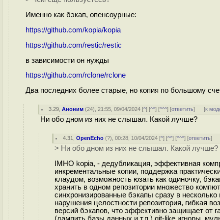
Именно как бэкап, опенсоурные:
https://github.com/kopia/kopia
https://github.com/restic/restic
в зависимости он нужды
https://github.com/rclone/rclone
Два последних более старые, но копия по большому сче
3.29
,
Аноним
(
24
), 21:55, 09/04/2024 [
^
] [
^^
] [
^^^
] [
ответить
]
[
к мод
Ни обо дном из них не слышал. Какой лучше?
4.31
,
OpenEcho
(
?
), 00:28, 10/04/2024 [
^
] [
^^
] [
^^^
] [
ответить
]
> Ни обо дном из них не слышал. Какой лучше?
IMHO kopia, - дедубликация, эффективная компр
инкрементальные копии, поддержка практическ
клаудом, возможность юзать как одиночку, бэк
хранить в одном репозитории множество компют
синхронизированные бэкапы сразу в несколько 
нарушения целостности репозитория, гибкая во
версий бэкапов, что эффективно защищает от r
(дампить базы данных и т.п.) git-like игноры, 