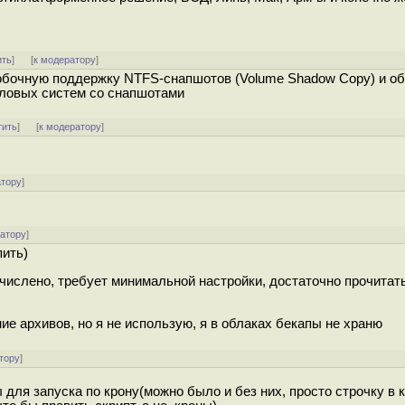
ить
]
[
к модератору
]
обочную поддержку NTFS-снапшотов (Volume Shadow Copy) и о
айловых систем со снапшотами
тить
]
[
к модератору
]
атору
]
ратору
]
пить)
ечислено, требует минимальной настройки, достаточно прочитат
е архивов, но я не использую, я в облаках бекапы не храню
тору
]
для запуска по крону(можно было и без них, просто строчку в к