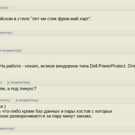
атору
]
йском в стиле "лет ми спик фром май харт".
ератору
]
[
к модератору
]
 На работе - veeam, всякое вендорное типа Dell PowerProtect. Оп
ь
]
[
к модератору
]
ем, а под линукс?
ветить
]
[
к модератору
]
е )
 что-либо кроме баз данных и пары хостов с которых
жное разворачивается за пару минут заново.
дератору
]