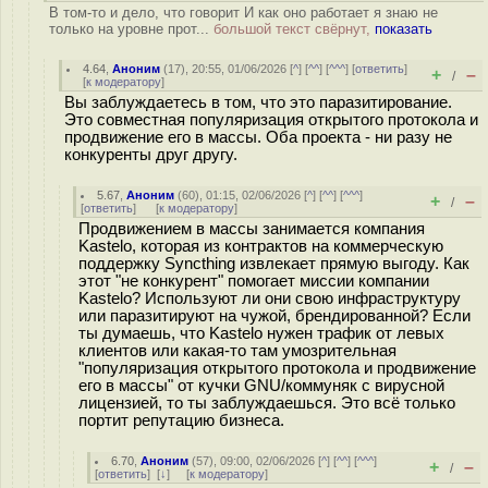
В том-то и дело, что говорит И как оно работает я знаю не
только на уровне прот...
большой текст свёрнут,
показать
4.64
,
Аноним
(
17
), 20:55, 01/06/2026 [
^
] [
^^
] [
^^^
] [
ответить
]
+
–
/
[
к модератору
]
Вы заблуждаетесь в том, что это паразитирование.
Это совместная популяризация открытого протокола и
продвижение его в массы. Оба проекта - ни разу не
конкуренты друг другу.
5.67
,
Аноним
(
60
), 01:15, 02/06/2026 [
^
] [
^^
] [
^^^
]
+
–
/
[
ответить
]
[
к модератору
]
Продвижением в массы занимается компания
Kastelo, которая из контрактов на коммерческую
поддержку Syncthing извлекает прямую выгоду. Как
этот "не конкурент" помогает миссии компании
Kastelo? Используют ли они свою инфраструктуру
или паразитируют на чужой, брендированной? Если
ты думаешь, что Kastelo нужен трафик от левых
клиентов или какая-то там умозрительная
"популяризация открытого протокола и продвижение
его в массы" от кучки GNU/коммуняк с вирусной
лицензией, то ты заблуждаешься. Это всё только
портит репутацию бизнеса.
6.70
,
Аноним
(
57
), 09:00, 02/06/2026 [
^
] [
^^
] [
^^^
]
+
–
/
[
ответить
]
[
↓
] [
к модератору
]