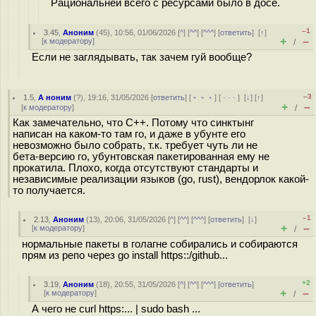
Рациональней всего с ресурсами было в досе.
–1
3.45
,
Аноним
(
45
), 10:56, 01/06/2026 [
^
] [
^^
] [
^^^
] [
ответить
]
[
↑
]
+
–
[
к модератору
]
/
Если не заглядывать, так зачем гуй вообще?
–3
1.5
,
А ноним
(
?
), 19:16, 31/05/2026 [
ответить
] [
﹢﹢﹢
] [
· · ·
]
[
↓
] [
↑
]
+
–
[
к модератору
]
/
Как замечательно, что C++. Потому что синктынг
написан на каком-то там го, и даже в убунте его
невозможно было собрать, т.к. требует чуть ли не
бета-версию го, убунтовская пакетированная ему не
прокатила. Плохо, когда отсутствуют стандарты и
независимые реализации языков (go, rust), вендорлок какой-
то получается.
–1
2.13
,
Аноним
(
13
), 20:06, 31/05/2026 [
^
] [
^^
] [
^^^
] [
ответить
]
[
↓
]
+
–
[
к модератору
]
/
нормальные пакеты в голагне собирались и собираются
прям из репо через go install https::/github...
+2
3.19
,
Аноним
(
18
), 20:55, 31/05/2026 [
^
] [
^^
] [
^^^
] [
ответить
]
+
–
[
к модератору
]
/
А чего не curl https:... | sudo bash ...