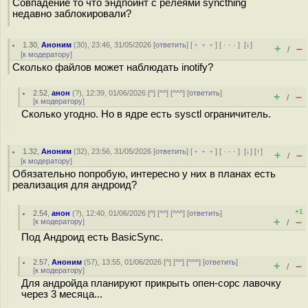
Совпадение то что эндпоинт с релеями syncthing
недавно заблокировали?
1.30
,
Аноним
(
30
), 23:46, 31/05/2026 [
ответить
] [
﹢﹢﹢
] [
· · ·
]
[
↓
]
+
–
/
[
к модератору
]
Сколько файлов может наблюдать inotify?
2.52
,
анон
(
?
), 12:39, 01/06/2026 [
^
] [
^^
] [
^^^
] [
ответить
]
+
–
/
[
к модератору
]
Сколько угодно. Но в ядре есть sysctl ограничитель.
1.32
,
Аноним
(
32
), 23:56, 31/05/2026 [
ответить
] [
﹢﹢﹢
] [
· · ·
]
[
↓
] [
↑
]
+
–
/
[
к модератору
]
Обязательно попробую, интересно у них в планах есть
реализация для андроид?
+1
2.54
,
анон
(
?
), 12:40, 01/06/2026 [
^
] [
^^
] [
^^^
] [
ответить
]
+
–
[
к модератору
]
/
Под Андроид есть BasicSync.
2.57
,
Аноним
(
57
), 13:55, 01/06/2026 [
^
] [
^^
] [
^^^
] [
ответить
]
+
–
/
[
к модератору
]
Для андройда планируют прикрыть опен-сорс лавочку
через 3 месяца...