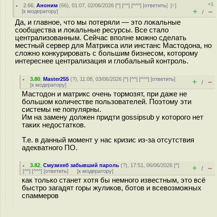
+1
2.66
,
Аноним
(
66
), 01:07, 02/06/2026 [
^
] [
^^
] [
^^^
] [
ответить
]
[
↑
]
+
–
[
к модератору
]
/
Да, и главное, что мы потеряли — это локальные
сообщества и локальные ресурсы. Все стало
централизованным. Сейчас вполне можно сделать
местный сервер для Матрикса или инстанс Мастодона, но
сложно конкурировать с большим бизнесом, которому
интереснее централизация и глобальный контроль.
3.80
,
Master255
(
?
), 11:08, 03/06/2026 [
^
] [
^^
] [
^^^
] [
ответить
]
+
–
/
[
к модератору
]
Мастодон и матрикс очень тормозят, при даже не
большом количестве пользователей. Поэтому эти
системы не популярны.
Им на замену должен придти gossipsub у которого нет
таких недостатков.
Т.е. в данный момент у нас кризис из-за отсутствия
адекватного ПО.
3.82
,
Смузихеб забывший пароль
(
?
), 17:51, 06/06/2026 [
^
]
+
–
/
[
^^
] [
^^^
] [
ответить
]
[
к модератору
]
как только станет хотя бы немного известным, это всё
быстро загадят горы жуликов, ботов и всевозможных
спаммеров