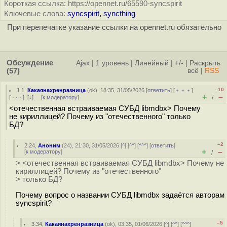
Короткая ссылка: https://opennet.ru/65590-syncspirit
Ключевые слова:
syncspirit
,
syncthing
При перепечатке указание ссылки на opennet.ru обязательно
Обсуждение
Ajax
|
1 уровень
|
Линейный
|
+/-
|
Раскрыть
(57)
всё
|
RSS
–10
1.1
,
Какаянахренразница
(
ok
), 18:35, 31/05/2026 [
ответить
] [
﹢﹢﹢
]
+
–
[
· · ·
]
[
↓
] [
к модератору
]
/
<отечественная встраиваемая СУБД libmdbx> Почему
не кириллицей? Почему из "отечественного" только
БД?
–2
2.24
,
Аноним
(
24
), 21:30, 31/05/2026 [
^
] [
^^
] [
^^^
] [
ответить
]
+
–
[
к модератору
]
/
> <отечественная встраиваемая СУБД libmdbx> Почему не
кириллицей? Почему из "отечественного"
> только БД?
Почему вопрос о названии СУБД libmdbx задаётся авторам
syncspirit?
–5
3.34
,
Какаянахренразница
(
ok
), 03:35, 01/06/2026 [
^
] [
^^
] [
^^^
]