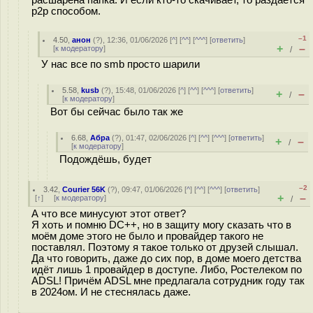
расшарена папка. И если кто-то скачивает, то раздаётся
p2p способом.
–1
4.50
,
анон
(
?
), 12:36, 01/06/2026 [
^
] [
^^
] [
^^^
] [
ответить
]
+
–
[
к модератору
]
/
У нас все по smb просто шарили
5.58
,
kusb
(
?
), 15:48, 01/06/2026 [
^
] [
^^
] [
^^^
] [
ответить
]
+
–
/
[
к модератору
]
Вот бы сейчас было так же
6.68
,
Абра
(
?
), 01:47, 02/06/2026 [
^
] [
^^
] [
^^^
] [
ответить
]
+
–
/
[
к модератору
]
Подождёшь, будет
–2
3.42
,
Courier 56K
(
?
), 09:47, 01/06/2026 [
^
] [
^^
] [
^^^
] [
ответить
]
+
–
[
↑
] [
к модератору
]
/
А что все минусуют этот ответ?
Я хоть и помню DC++, но в защиту могу сказать что в
моём доме этого не было и провайдер такого не
поставлял. Поэтому я такое только от друзей слышал.
Да что говорить, даже до сих пор, в доме моего детства
идёт лишь 1 провайдер в доступе. Либо, Ростелеком по
ADSL! Причём ADSL мне предлагала сотрудник году так
в 2024ом. И не стеснялась даже.