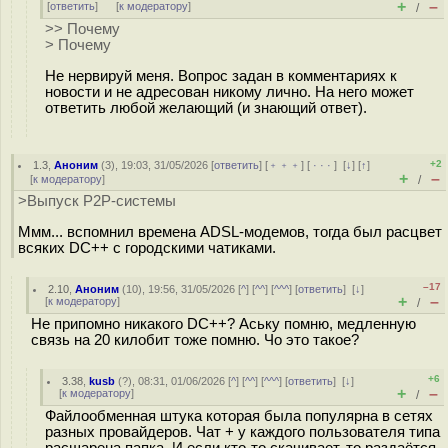
+
–
[
ответить
]
[
к модератору
]
/
>> Почему
> Почему
Не нервируй меня. Вопрос задан в комментариях к
новости и не адресован никому лично. На него может
ответить любой желающий (и знающий ответ).
+2
1.3
,
Аноним
(
3
), 19:03, 31/05/2026 [
ответить
] [
﹢﹢﹢
] [
· · ·
]
[
↓
] [
↑
]
+
–
[
к модератору
]
/
>Выпуск P2P-системы
Ммм... вспомнил времена ADSL-модемов, тогда был расцвет
всяких DC++ с городскими чатиками.
–17
2.10
,
Аноним
(
10
), 19:56, 31/05/2026 [
^
] [
^^
] [
^^^
] [
ответить
]
[
↓
]
+
–
[
к модератору
]
/
Не припомно никакого DC++? Аську помню, медленную
связь на 20 килобит тоже помню. Чо это такое?
+6
3.38
,
kusb
(
?
), 08:31, 01/06/2026 [
^
] [
^^
] [
^^^
] [
ответить
]
[
↓
]
+
–
[
к модератору
]
/
Файлообменная штука которая была популярна в сетях
разных провайдеров. Чат + у каждого пользователя типа