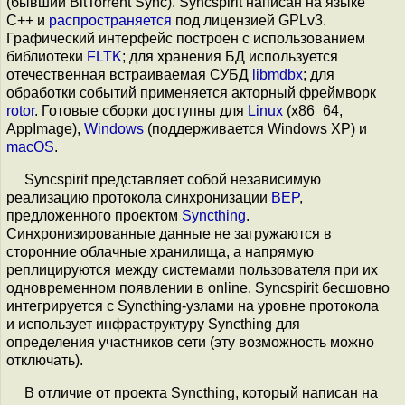
(бывший BitTorrent Sync). Syncspirit написан на языке
C++ и
распространяется
под лицензией GPLv3.
Графический интерфейс построен с использованием
библиотеки
FLTK
; для хранения БД используется
отечественная встраиваемая СУБД
libmdbx
; для
обработки событий применяется акторный фреймворк
rotor
. Готовые сборки доступны для
Linux
(x86_64,
AppImage),
Windows
(поддерживается Windows XP) и
macOS
.
Syncspirit представляет собой независимую
реализацию протокола синхронизации
BEP
,
предложенного проектом
Syncthing
.
Синхронизированные данные не загружаются в
сторонние облачные хранилища, а напрямую
реплицируются между системами пользователя при их
одновременном появлении в online. Syncspirit бесшовно
интегрируется с Syncthing-узлами на уровне протокола
и использует инфраструктуру Syncthing для
определения участников сети (эту возможность можно
отключать).
В отличие от проекта Syncthing, который написан на