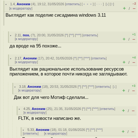
–2
1.4
,
Аноним
(
4
), 19:12, 31/05/2026 [
ответить
] [
﹢﹢﹢
] [
· · ·
]
[
↓
] [
↑
]
+
–
[
к модератору
]
/
Выглядит как поделие сисадмина windows 3.11
+1
2.11
,
пох.
(
?
), 20:00, 31/05/2026 [
^
] [
^^
] [
^^^
] [
ответить
]
+
–
[
к модератору
]
/
да вроде на 95 похоже...
+4
2.17
,
Аноним
(
17
), 20:42, 31/05/2026 [
^
] [
^^
] [
^^^
] [
ответить
]
+
–
[
к модератору
]
/
Выглядит как рациональное использование ресурсов
приложением, в которое почти никогда не заглядывают.
+3
3.18
,
Аноним
(
18
), 20:53, 31/05/2026 [
^
] [
^^
] [
^^^
] [
ответить
]
[
↓
]
+
–
[
к модератору
]
/
Дак вот для чего Мотиф сделали...
4.25
,
Аноним
(
25
), 21:35, 31/05/2026 [
^
] [
^^
] [
^^^
] [
ответить
]
+
–
/
[
к модератору
]
FLTK, в новости написано же.
5.33
,
Аноним
(
18
), 01:18, 01/06/2026 [
^
] [
^^
] [
^^^
]
+
–
/
[
ответить
]
[
к модератору
]