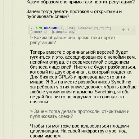
Каким образом оно прямо таки портит репутацию?
Зачем тогда делать протоколы открытыми и
публиковать спеки?
7.79
,
Аноним
(
60
), 21:43, 02/06/2026 [
^
] [
^^
] [
^^^
]
+
–
/
[
ответить
]
[
к модератору
]
> Каким образом оно прямо таки портит
репутацию?
Теперь вместе с оригинальной версией будет
гуглиться и это, ассоциированное с непойми кем,
непойми откуда, с несовместимой с ведением
бизнеса лицензией. Никто не будет разбираться,
который из двух оригинал, а который подделка.
Для бизнеса GPLv3 и производные это анти-
мидас. Я бы на месте разработчиков Syncthing
затребовал у этих аниме-девочек убрать вообще
любые упоминания и домены Syncthing, чтобы
не дай бог никто не подумал, что они как-то
связаны.
> Зачем тогда делать протоколы открытыми и
публиковать спеки?
Чтобы ты мог тоже воспользоваться плодами
цивилизации. На своей инфраструктуре, под
своим именем.