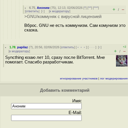
6.75
,
Аноним
(
75
), 12:13, 02/06/2026 [
^
] [
^^
] [
^^^
]
+
–
/
[
ответить
]
[
↑
] [
к модератору
]
>GNU/коммуняк с вирусной лицензией
Вброс. GNU не есть коммунизм. Сам комунизм это
сказка.
+2
1.78
,
papilaz
(
?
), 20:56, 02/06/2026 [
ответить
] [
﹢﹢﹢
] [
· · ·
]
[
↑
]
+
–
[
к модератору
]
/
Syncthing юзаю лет 10, сразу после BitTorrent. Мне
помогает. Спасибо разработчикам.
игнорирование участников
|
лог модерирования
Добавить комментарий
Имя:
E-Mail: