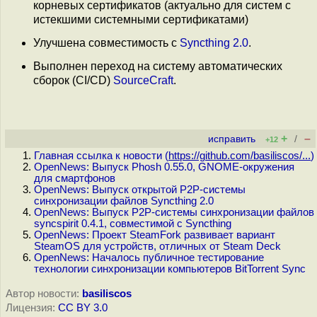
корневых сертификатов (актуально для систем c
истекшими системными сертификатами)
Улучшена совместимость с
Syncthing 2.0
.
Выполнен переход на систему автоматических
сборок (CI/CD)
SourceCraft
.
+
–
исправить
/
+12
Главная ссылка к новости (
https://github.com/basiliscos/...
)
OpenNews: Выпуск Phosh 0.55.0, GNOME-окружения
для смартфонов
OpenNews: Выпуск открытой P2P-системы
синхронизации файлов Syncthing 2.0
OpenNews: Выпуск P2P-системы синхронизации файлов
syncspirit 0.4.1, совместимой с Syncthing
OpenNews: Проект SteamFork развивает вариант
SteamOS для устройств, отличных от Steam Deck
OpenNews: Началось публичное тестирование
технологии синхронизации компьютеров BitTorrent Sync
Автор новости:
basiliscos
Лицензия:
CC BY 3.0