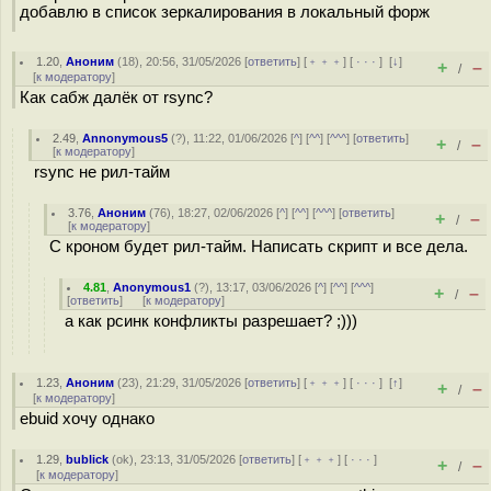
добавлю в список зеркалирования в локальный форж
1.20
,
Аноним
(
18
), 20:56, 31/05/2026 [
ответить
] [
﹢﹢﹢
] [
· · ·
]
[
↓
]
+
–
/
[
к модератору
]
Как сабж далёк от rsync?
2.49
,
Annonymous5
(
?
), 11:22, 01/06/2026 [
^
] [
^^
] [
^^^
] [
ответить
]
+
–
/
[
к модератору
]
rsync не рил-тайм
3.76
,
Аноним
(
76
), 18:27, 02/06/2026 [
^
] [
^^
] [
^^^
] [
ответить
]
+
–
/
[
к модератору
]
С кроном будет рил-тайм. Написать скрипт и все дела.
4.81
,
Anonymous1
(
?
), 13:17, 03/06/2026 [
^
] [
^^
] [
^^^
]
+
–
/
[
ответить
]
[
к модератору
]
а как рсинк конфликты разрешает? ;)))
1.23
,
Аноним
(
23
), 21:29, 31/05/2026 [
ответить
] [
﹢﹢﹢
] [
· · ·
]
[
↑
]
+
–
/
[
к модератору
]
ebuid хочу однако
1.29
,
bublick
(
ok
), 23:13, 31/05/2026 [
ответить
] [
﹢﹢﹢
] [
· · ·
]
+
–
/
[
к модератору
]