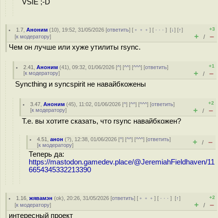
VSIE ;-D
+3
1.7
,
Аноним
(
10
), 19:52, 31/05/2026 [
ответить
] [
﹢﹢﹢
] [
· · ·
]
[
↓
] [
↑
]
+
–
[
к модератору
]
/
Чем он лучше или хуже утилиты rsync.
+1
2.41
,
Аноним
(
41
), 09:32, 01/06/2026 [
^
] [
^^
] [
^^^
] [
ответить
]
+
–
[
к модератору
]
/
Syncthing и syncspirit не навайбкожены
+2
3.47
,
Аноним
(
45
), 11:02, 01/06/2026 [
^
] [
^^
] [
^^^
] [
ответить
]
+
–
[
к модератору
]
/
Т.е. вы хотите сказать, что rsync навайбкожен?
4.51
,
анон
(
?
), 12:38, 01/06/2026 [
^
] [
^^
] [
^^^
] [
ответить
]
+
–
/
[
к модератору
]
Теперь да:
https://mastodon.gamedev.place/@JeremiahFieldhaven/11
6654345332213390
+2
1.16
,
жявамэн
(
ok
), 20:26, 31/05/2026 [
ответить
] [
﹢﹢﹢
] [
· · ·
]
[
↑
]
+
–
[
к модератору
]
/
интересный проект