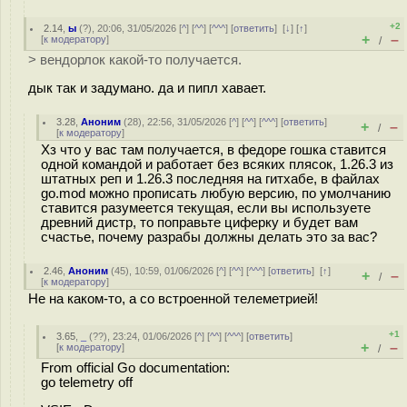
+2
2.14
,
ы
(
?
), 20:06, 31/05/2026 [
^
] [
^^
] [
^^^
] [
ответить
]
[
↓
] [
↑
]
+
–
[
к модератору
]
/
> вендорлок какой-то получается.
дык так и задумано. да и пипл хавает.
3.28
,
Аноним
(
28
), 22:56, 31/05/2026 [
^
] [
^^
] [
^^^
] [
ответить
]
+
–
/
[
к модератору
]
Хз что у вас там получается, в федоре гошка ставится
одной командой и работает без всяких плясок, 1.26.3 из
штатных реп и 1.26.3 последняя на гитхабе, в файлах
go.mod можно прописать любую версию, по умолчанию
ставится разумеется текущая, если вы используете
древний дистр, то поправьте циферку и будет вам
счастье, почему разрабы должны делать это за вас?
2.46
,
Аноним
(
45
), 10:59, 01/06/2026 [
^
] [
^^
] [
^^^
] [
ответить
]
[
↑
]
+
–
/
[
к модератору
]
Не на каком-то, а со встроенной телеметрией!
+1
3.65
,
_
(
??
), 23:24, 01/06/2026 [
^
] [
^^
] [
^^^
] [
ответить
]
+
–
[
к модератору
]
/
From official Go documentation:
go telemetry off