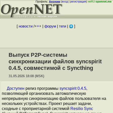
Профиль:
Аноним
(
вход
|
регистрация
)
неRU
opennet.me
[
новости
/
+++
|
форум
|
теги
|
]
Выпуск P2P-системы
синхронизации файлов syncspirit
0.4.5, совместимой с Syncthing
31.05.2026 18:08 (MSK)
Доступен
релиз программы
syncspirit 0.4.5
,
позволяющей организовать автоматическую
непрерывную синхронизацию файлов пользователя на
нескольких устройствах. Проект решает задачи,
сходные с проприетарной системой
Resilio Sync