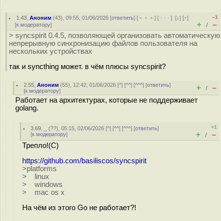
–1
1.43
,
Аноним
(
43
), 09:55, 01/06/2026 [
ответить
] [
﹢﹢﹢
] [
· · ·
]
[
↓
] [
↑
]
+
–
[
к модератору
]
/
> syncspirit 0.4.5, позволяющей организовать автоматическую
непрерывную синхронизацию файлов пользователя на
нескольких устройствах
так и syncthing может. в чём плюсы syncspirit?
2.55
,
Аноним
(
55
), 12:42, 01/06/2026 [
^
] [
^^
] [
^^^
] [
ответить
]
+
–
/
[
к модератору
]
Работает на архитектурах, которые не поддерживает
golang.
+1
3.69
,
_
(
??
), 05:15, 02/06/2026 [
^
] [
^^
] [
^^^
] [
ответить
]
+
–
[
к модератору
]
/
Трепло!(С)
https://github.com/basiliscos/syncspirit
>platforms
> linux
> windows
> mac os x
На чём из этого Go не работает?!