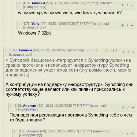
4.72
,
Аноним
(
57
), 09:28, 02/06/2026 [
^
] [
^^
] [
^^^
] [
ответить
]
+
–
/
[
к модератору
]
windows xp, windows vista, windows 7, windows 8?
4.73
,
Yuriy
(
??
), 09:51, 02/06/2026 [
^
] [
^^
] [
^^^
] [
ответить
]
+
–
/
[
к модератору
]
Windows 7 32bit
1.60
,
Аноним
(
60
), 17:12, 01/06/2026 [
ответить
] [
﹢﹢﹢
] [
· · ·
]
[
↓
] [
↑
]
+
–
/
[
к модератору
]
> Syncspirit бесшовно интегрируется с Syncthing-узлами на
уровне протокола и использует инфраструктуру Syncthing
для определения участников сети (эту возможность можно
отключать).
А контрибуции на поддержку инфраструктуры Syncthing они
соответствующие делают или как пиявки присосались к
чужому успеху?
2.62
,
Аноним
(
62
), 19:21, 01/06/2026 [
^
] [
^^
] [
^^^
] [
ответить
]
+
–
/
[
к модератору
]
Полноценная реализация протокола Syncthing тебе о чем-
то будь говорит?
3.63
,
Аноним
(
60
), 19:45, 01/06/2026 [
^
] [
^^
] [
^^^
] [
ответить
]
+
–
/
[
к модератору
]