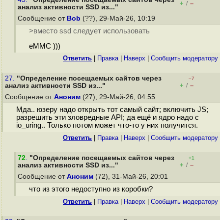
+
–
/
анализ активности SSD из..."
Сообщение от
Bob
(??), 29-Май-26, 10:19
>вместо ssd следует использовать
eMMC )))
Ответить
|
Правка
|
Наверх
|
Cообщить модератору
27.
"Определение посещаемых сайтов через
–7
+
–
анализ активности SSD из..."
/
Сообщение от
Аноним
(27), 29-Май-26, 04:55
Мда.. юзеру надо открыть тот самый сайт; включить JS;
разрешить эти зловредные API; да ещё и ядро надо с
io_uring.. Только потом может что-то у них получится.
Ответить
|
Правка
|
Наверх
|
Cообщить модератору
72
.
"Определение посещаемых сайтов через
+1
+
–
анализ активности SSD из..."
/
Сообщение от
Аноним
(72), 31-Май-26, 20:01
что из этого недоступно из коробки?
Ответить
|
Правка
|
Наверх
|
Cообщить модератору