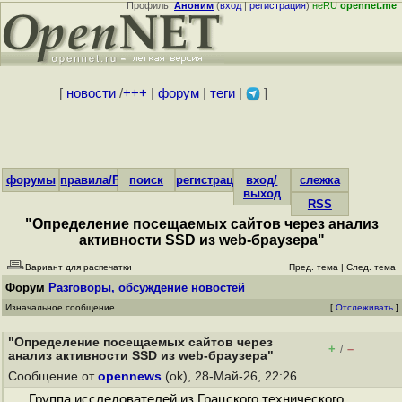
Профиль:
Аноним
(
вход
|
регистрация
)
неRU
opennet.me
[
новости
/
+++
|
форум
|
теги
|
]
форумы
правила/FAQ
поиск
регистрация
вход/
слежка
выход
RSS
"Определение посещаемых сайтов через анализ
активности SSD из web-браузера"
Вариант для распечатки
Пред. тема
|
След. тема
Форум
Разговоры, обсуждение новостей
Изначальное сообщение
[
Отслеживать
]
"Определение посещаемых сайтов через
+
–
/
анализ активности SSD из web-браузера"
Сообщение от
opennews
(ok), 28-Май-26, 22:26
Группа исследователей из Грацского технического