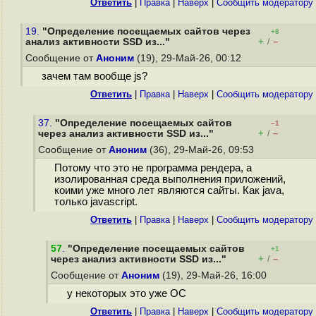
Ответить
|
Правка
|
Наверх
|
Cообщить модератору
19.
"Определение посещаемых сайтов через
+8
+
–
анализ активности SSD из..."
/
Сообщение от
Аноним
(19), 29-Май-26, 00:12
зачем там вообще js?
Ответить
|
Правка
|
Наверх
|
Cообщить модератору
37.
"Определение посещаемых сайтов
–1
+
–
через анализ активности SSD из..."
/
Сообщение от
Аноним
(36), 29-Май-26, 09:53
Потому что это не программа рендера, а
изолированная среда выполнения приложений,
коими уже много лет являются сайты. Как java,
только javascript.
Ответить
|
Правка
|
Наверх
|
Cообщить модератору
57
.
"Определение посещаемых сайтов
+1
+
–
через анализ активности SSD из..."
/
Сообщение от
Аноним
(19), 29-Май-26, 16:00
у некоторых это уже ОС
Ответить
|
Правка
|
Наверх
|
Cообщить модератору