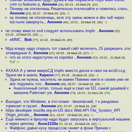
com ru features p
,
Аноним
(18), 00:23 , 29-Май-26, (22)
Почему не отключишь Решительно отключайте и ложитесь спать
,
Аноним
(23), 00:27 , 29-Май-26, (23)
+3
ну почему не отключишь, всю эту хрень можно в dev null через
костыли завернуть,
,
Аноним
(40), 10:01 , 29-Май-26, (40)
–1
по этому вместо ssd следует использовать tmpfs
,
Аноним
(25),
04:20 , 29-Май-26, (25)
+2
eMMC
,
Bob
(??), 10:19 , 29-Май-26, (45)
Мда юзеру надо открыть тот самый сайт включить JS разрешить эти
зловредные A
,
Аноним
(27), 04:55 , 29-Май-26, (27)
–7
что из этого недоступно из коробки
,
Аноним
(72), 20:01 , 31-Май-26,
(
)
72
+1
АХАХА А у меня микроСД tmpfs вместо диска и своп на юсб2-ссд
Удачи им в анали
,
Кирилл
(??), 05:30 , 29-Май-26, (28)
–2
Удача не нужна, носитель не важен Помимо никто в своем уме не
мог подумать что
,
Аноним
(36), 09:57 , 29-Май-26, (38)
+2
Аналогичный сетап, только ещё и свап на SD, самой дешёвой с
амазона Работает уж
,
Аноним
(73), 19:15 , 01-Июн-26, (
75
)
Выходит, что Windows, в это плане - безопасней, т к рандомно
тормозит и грузит
,
Аноним
(29), 07:07 , 29-Май-26, (29)
https developer mozilla org en-US docs Web API File_System_API
Origin_private_
,
Аноним
(41), 10:07 , 29-Май-26, (41)
+2
Ещё немного и броузир надо будет запускать в виртуальной машине
и через цепочку
,
Анон1110м
(?), 10:16 , 29-Май-26, (42)
+1
Файфокс давно кучу процессов гоняет в фоне Причем с