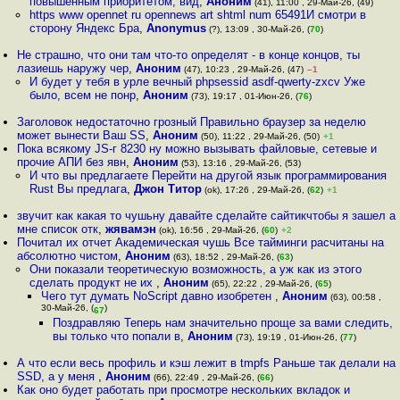
повышенным приоритетом, вид
,
Аноним
(41), 11:00 , 29-Май-26, (49)
https www opennet ru opennews art shtml num 65491И смотри в
сторону Яндекс Бра
,
Anonymus
(?), 13:09 , 30-Май-26, (
70
)
Не страшно, что они там что-то определят - в конце концов, ты
лазиешь наружу чер
,
Аноним
(47), 10:23 , 29-Май-26, (47)
–1
И будет у тебя в урле вечный phpsessid asdf-qwerty-zxcv Уже
было, всем не понр
,
Аноним
(73), 19:17 , 01-Июн-26, (
76
)
Заголовок недостаточно грозный Правильно браузер за неделю
может вынести Ваш SS
,
Аноним
(50), 11:22 , 29-Май-26, (50)
+1
Пока всякому JS-г 8230 ну можно вызывать файловые, сетевые и
прочие АПИ без явн
,
Аноним
(53), 13:16 , 29-Май-26, (53)
И что вы предлагаете Перейти на другой язык программирования
Rust Вы предлага
,
Джон Титор
(ok), 17:26 , 29-Май-26, (
62
)
+1
звучит как какая то чушьну давайте сделайте сайтикчтобы я зашел а
мне список отк
,
жявамэн
(ok), 16:56 , 29-Май-26, (
60
)
+2
Почитал их отчет Академическая чушь Все тайминги расчитаны на
абсолютно чистом
,
Аноним
(63), 18:52 , 29-Май-26, (
63
)
Они показали теоретическую возможность, а уж как из этого
сделать продукт не их
,
Аноним
(65), 22:22 , 29-Май-26, (
65
)
Чего тут думать NoScript давно изобретен
,
Аноним
(63), 00:58 ,
30-Май-26, (
)
67
Поздравляю Теперь нам значительно проще за вами следить,
вы только что попали в
,
Аноним
(73), 19:19 , 01-Июн-26, (
77
)
А что если весь профиль и кэш лежит в tmpfs Раньше так делали на
SSD, а у меня
,
Аноним
(66), 22:49 , 29-Май-26, (
66
)
Как оно будет работать при просмотре нескольких вкладок и