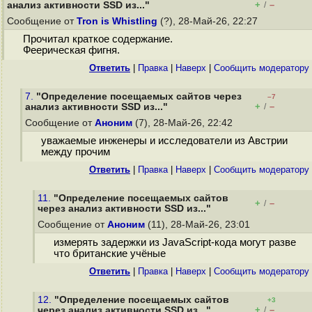
+
–
анализ активности SSD из..."
/
Сообщение от
Tron is Whistling
(?), 28-Май-26, 22:27
Прочитал краткое содержание.
Феерическая фигня.
Ответить
|
Правка
|
Наверх
|
Cообщить модератору
7.
"Определение посещаемых сайтов через
–7
+
–
анализ активности SSD из..."
/
Сообщение от
Аноним
(7), 28-Май-26, 22:42
уважаемые инженеры и исследователи из Австрии
между прочим
Ответить
|
Правка
|
Наверх
|
Cообщить модератору
11.
"Определение посещаемых сайтов
+
–
/
через анализ активности SSD из..."
Сообщение от
Аноним
(11), 28-Май-26, 23:01
измерять задержки из JavaScript-кода могут разве
что британские учёные
Ответить
|
Правка
|
Наверх
|
Cообщить модератору
12.
"Определение посещаемых сайтов
+3
+
–
через анализ активности SSD из..."
/