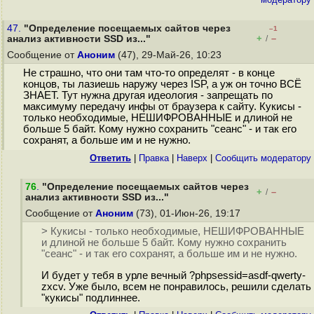
47.
"Определение посещаемых сайтов через
–1
+
–
анализ активности SSD из..."
/
Сообщение от
Аноним
(47), 29-Май-26, 10:23
Не страшно, что они там что-то определят - в конце
концов, ты лазиешь наружу через ISP, а уж он точно ВСЁ
ЗНАЕТ. Тут нужна другая идеология - запрещать по
максимуму передачу инфы от браузера к сайту. Кукисы -
только необходимые, НЕШИФРОВАННЫЕ и длиной не
больше 5 байт. Кому нужно сохранить "сеанс" - и так его
сохранят, а больше им и не нужно.
Ответить
|
Правка
|
Наверх
|
Cообщить модератору
76
.
"Определение посещаемых сайтов через
+
–
/
анализ активности SSD из..."
Сообщение от
Аноним
(73), 01-Июн-26, 19:17
> Кукисы - только необходимые, НЕШИФРОВАННЫЕ
и длиной не больше 5 байт. Кому нужно сохранить
"сеанс" - и так его сохранят, а больше им и не нужно.
И будет у тебя в урле вечный ?phpsessid=asdf-qwerty-
zxcv. Уже было, всем не понравилось, решили сделать
"кукисы" подлиннее.