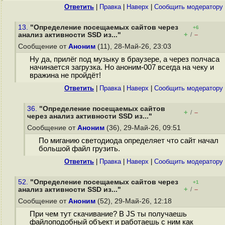
Ответить
|
Правка
|
Наверх
|
Cообщить модератору
13.
"Определение посещаемых сайтов через
+6
+
–
анализ активности SSD из..."
/
Сообщение от
Аноним
(11), 28-Май-26, 23:03
Ну да, прилёг под музыку в браузере, а через полчаса
начинается загрузка. Но аноним-007 всегда на чеку и
вражина не пройдёт!
Ответить
|
Правка
|
Наверх
|
Cообщить модератору
36.
"Определение посещаемых сайтов
+
–
/
через анализ активности SSD из..."
Сообщение от
Аноним
(36), 29-Май-26, 09:51
По миганию светодиода определяет что сайт начал
большой файл грузить.
Ответить
|
Правка
|
Наверх
|
Cообщить модератору
52.
"Определение посещаемых сайтов через
+1
+
–
анализ активности SSD из..."
/
Сообщение от
Аноним
(52), 29-Май-26, 12:18
При чем тут скачивание? В JS ты получаешь
файлоподобный объект и работаешь с ним как