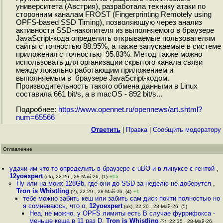
университета (Австрия), разработала технику атаки по
сторонним каналам FROST (Fingerprinting Remotely using
OPFS-based SSD Timing), позволяющую через анализ
активности SSD-накопителя из выполняемого в браузере
JavaScript-кода определить открываемые пользователям
сайты с точностью 88.95%, а также запускаемые в системе
приложения с точностью 95.83%. Метод также можно
использовать для организации скрытого канала связи
между локально работающим приложением и
выполняемым в браузере JavaScript-кодом.
Производительность такого обмена данными в Linux
составила 661 bit/s, а в macOS - 892 bit/s...
Подробнее:
https://www.opennet.ru/opennews/art.shtml?
num=65566
Ответить
|
Правка
|
Cообщить модератору
Оглавление
удачи им что-то определить в браузере с uBO и в линуксе с гентой
,
12yoexpert
(ok), 22:26 , 28-Май-26, (1)
+15
Ну или на моих 128Gb, где они до SSD за неделю не доберутся
,
Tron is Whistling
(?), 22:29 , 28-Май-26, (4)
+1
тебе можно забить кеш или забить сам диск почти полностью но
я сомневаюсь, что о
,
12yoexpert
(ok), 22:30 , 28-Май-26, (5)
Неа, не можно, у OPFS лимиты есть В случае фуррифокса -
меньше кеша в 11 раз D
,
Tron is Whistling
(?), 22:35 , 28-Май-26,