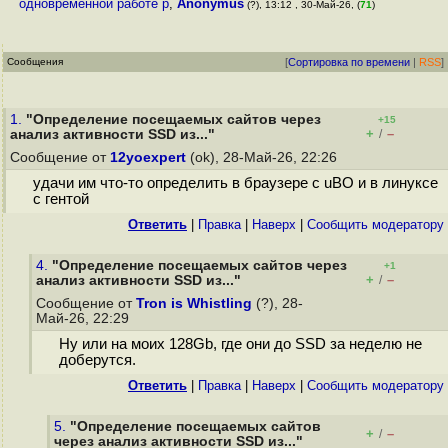
одновременной работе р
,
Anonymus
(?), 13:12 , 30-Май-26, (
71
)
Сообщения
[
Сортировка по времени
|
RSS
]
1.
"Определение посещаемых сайтов через
+15
+
–
анализ активности SSD из..."
/
Сообщение от
12yoexpert
(ok), 28-Май-26, 22:26
удачи им что-то определить в браузере с uBO и в линуксе
с гентой
Ответить
|
Правка
|
Наверх
|
Cообщить модератору
4.
"Определение посещаемых сайтов через
+1
+
–
анализ активности SSD из..."
/
Сообщение от
Tron is Whistling
(?), 28-
Май-26, 22:29
Ну или на моих 128Gb, где они до SSD за неделю не
доберутся.
Ответить
|
Правка
|
Наверх
|
Cообщить модератору
5.
"Определение посещаемых сайтов
+
–
/
через анализ активности SSD из..."