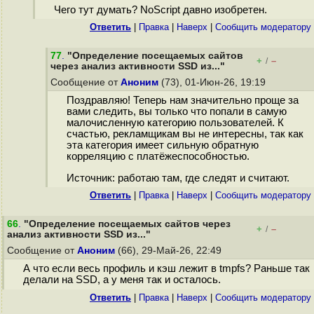
Чего тут думать? NoScript давно изобретен.
Ответить
|
Правка
|
Наверх
|
Cообщить модератору
77
.
"Определение посещаемых сайтов
+
–
/
через анализ активности SSD из..."
Сообщение от
Аноним
(73), 01-Июн-26, 19:19
Поздравляю! Теперь нам значительно проще за
вами следить, вы только что попали в самую
малочисленную категорию пользователей. К
счастью, рекламщикам вы не интересны, так как
эта категория имеет сильную обратную
корреляцию с платёжеспособностью.
Источник: работаю там, где следят и считают.
Ответить
|
Правка
|
Наверх
|
Cообщить модератору
66
.
"Определение посещаемых сайтов через
+
–
/
анализ активности SSD из..."
Сообщение от
Аноним
(66), 29-Май-26, 22:49
А что если весь профиль и кэш лежит в tmpfs? Раньше так
делали на SSD, а у меня так и осталось.
Ответить
|
Правка
|
Наверх
|
Cообщить модератору