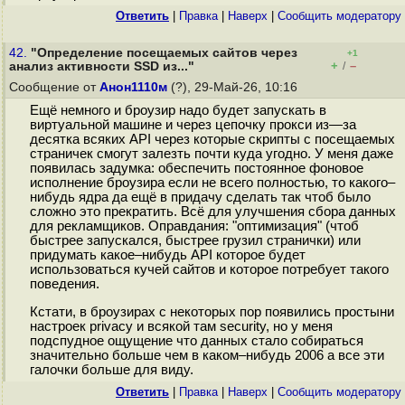
Ответить
|
Правка
|
Наверх
|
Cообщить модератору
42.
"Определение посещаемых сайтов через
+1
+
–
анализ активности SSD из..."
/
Сообщение от
Анон1110м
(?), 29-Май-26, 10:16
Ещё немного и броузир надо будет запускать в
виртуальной машине и через цепочку прокси из—за
десятка всяких API через которые скрипты с посещаемых
страничек смогут залезть почти куда угодно. У меня даже
появилась задумка: обеспечить постоянное фоновое
исполнение броузира если не всего полностью, то какого–
нибудь ядра да ещё в придачу сделать так чтоб было
сложно это прекратить. Всё для улучшения сбора данных
для рекламщиков. Оправдания: "оптимизация" (чтоб
быстрее запускался, быстрее грузил странички) или
придумать какое–нибудь API которое будет
использоваться кучей сайтов и которое потребует такого
поведения.
Кстати, в броузирах с некоторых пор появились простыни
настроек privacy и всякой там security, но у меня
подспудное ощущение что данных стало собираться
значительно больше чем в каком–нибудь 2006 а все эти
галочки больше для виду.
Ответить
|
Правка
|
Наверх
|
Cообщить модератору