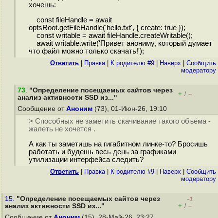
хочешь:
const fileHandle = await
opfsRoot.getFileHandle('hello.txt', { create: true });
const writable = await fileHandle.createWritable();
await writable.write('Привет анониму, который думает
что файл можно только скачать!');
Ответить
|
Правка
|
К родителю #9
|
Наверх
|
Cообщить
модератору
73
.
"Определение посещаемых сайтов через
+
–
/
анализ активности SSD из..."
Сообщение от
Аноним
(73), 01-Июн-26, 19:10
> Способных не заметить скачивание такого объёма -
жалеть не хочется .
А как ты заметишь на гигабитном линке-то? Бросишь
работать и будешь весь день за графиками
утилизации интерфейса следить?
Ответить
|
Правка
|
К родителю #9
|
Наверх
|
Cообщить
модератору
15.
"Определение посещаемых сайтов через
–1
+
–
анализ активности SSD из..."
/
Сообщение от
Аноним
(15), 28-Май-26, 23:27