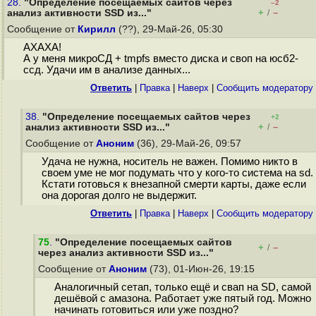
28.
"Определение посещаемых сайтов через
–2
+
–
анализ активности SSD из..."
/
Сообщение от
Кирилл
(??), 29-Май-26, 05:30
АХАХА!
А у меня микроСД + tmpfs вместо диска и своп на юсб2-
ссд. Удачи им в анализе данных...
Ответить
|
Правка
|
Наверх
|
Cообщить модератору
38.
"Определение посещаемых сайтов через
+2
+
–
анализ активности SSD из..."
/
Сообщение от
Аноним
(36), 29-Май-26, 09:57
Удача не нужна, носитель не важен. Помимо никто в
своем уме не мог подумать что у кого-то система на sd.
Кстати готовься к внезапной смерти карты, даже если
она дорогая долго не выдержит.
Ответить
|
Правка
|
Наверх
|
Cообщить модератору
75
.
"Определение посещаемых сайтов
+
–
/
через анализ активности SSD из..."
Сообщение от
Аноним
(73), 01-Июн-26, 19:15
Аналогичный сетап, только ещё и свап на SD, самой
дешёвой с амазона. Работает уже пятый год. Можно
начинать готовиться или уже поздно?