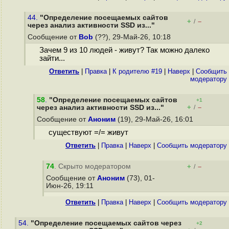
44.
"Определение посещаемых сайтов
+
–
/
через анализ активности SSD из..."
Сообщение от
Bob
(??), 29-Май-26, 10:18
Зачем 9 из 10 людей - живут? Так можно далеко
зайти...
Ответить
|
Правка
|
К родителю #19
|
Наверх
|
Cообщить
модератору
58
.
"Определение посещаемых сайтов
+1
+
–
через анализ активности SSD из..."
/
Сообщение от
Аноним
(19), 29-Май-26, 16:01
существуют =/= живут
Ответить
|
Правка
|
Наверх
|
Cообщить модератору
74
. Скрыто модератором
+
–
/
Сообщение от
Аноним
(73), 01-
Июн-26, 19:11
Ответить
|
Правка
|
Наверх
|
Cообщить модератору
54.
"Определение посещаемых сайтов через
+2