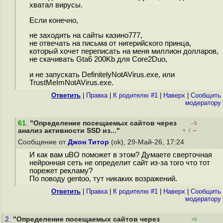
хватал вирусы.
Если конечно,
не заходить на сайты казино777,
не отвечать на письма от нигерийского принца,
который хочет переписать на меня миллион долларов,
не скачивать Gta6 200Kb для Core2Duo,
и не запускать DefinitelyNotAVirus.exe, или
TrustMeImNotAVirus.exe.
Ответить
|
Правка
|
К родителю #1
|
Наверх
|
Cообщить
модератору
61
.
"Определение посещаемых сайтов через
–5
+
–
анализ активности SSD из..."
/
Сообщение от
Джон Титор
(ok), 29-Май-26, 17:24
И как вам uBO поможет в этом? Думаете сверточная
нейронная сеть не определит сайт из-за того что тот
порежет рекламу?
По поводу gentoo, тут никаких возражений.
Ответить
|
Правка
|
К родителю #1
|
Наверх
|
Cообщить
модератору
2.
"Определение посещаемых сайтов через
+8