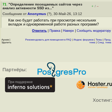
71
.
"Определение посещаемых сайтов через
+
–
/
анализ активности SSD из..."
Сообщение от
Anonymus
(?), 30-Май-26, 13:12
Как оно будет работать при просмотре нескольких
вкладок и одновременной работе разных программ?
Ответить
|
Правка
|
Наверх
|
Cообщить модератору
Архив
|
Рекомендовать для помещения в FAQ
|
Индекс форумов
|
Темы
|
Пред.
Удалить
тема
|
След. тема
Партнёры:
Хостинг: