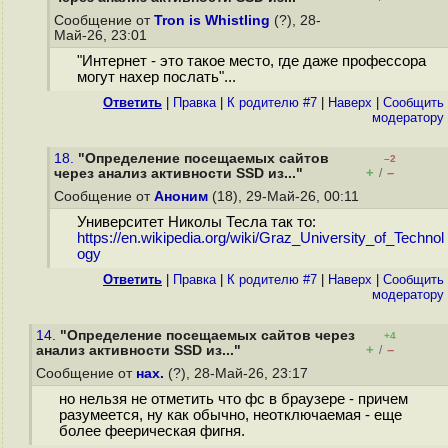
Сообщение от
Tron is Whistling
(?), 28-
Май-26, 23:01
"Интернет - это такое место, где даже профессора
могут нахер послать"...
Ответить
|
Правка
|
К родителю #7
|
Наверх
|
Cообщить
модератору
18.
"Определение посещаемых сайтов
–2
+
–
через анализ активности SSD из..."
/
Сообщение от
Аноним
(18), 29-Май-26, 00:11
Университет Николы Тесла так то:
https://en.wikipedia.org/wiki/Graz_University_of_Technol
ogy
Ответить
|
Правка
|
К родителю #7
|
Наверх
|
Cообщить
модератору
14.
"Определение посещаемых сайтов через
+4
+
–
анализ активности SSD из..."
/
Сообщение от
нах.
(?), 28-Май-26, 23:17
но нельзя не отметить что фс в браузере - причем
разумеется, ну как обычно, неотключаемая - еще
более феерическая фигня.