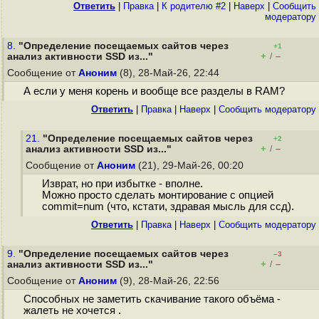
Ответить
|
Правка
|
К родителю #2
|
Наверх
|
Cообщить
модератору
8.
"Определение посещаемых сайтов через
+1
+
–
анализ активности SSD из..."
/
Сообщение от
Аноним
(8), 28-Май-26, 22:44
А если у меня корень и вообще все разделы в RAM?
Ответить
|
Правка
|
Наверх
|
Cообщить модератору
21.
"Определение посещаемых сайтов через
+2
+
–
анализ активности SSD из..."
/
Сообщение от
Аноним
(21), 29-Май-26, 00:20
Изврат, но при избытке - вполне.
Можно просто сделать монтирование с опцией
commit=num (что, кстати, здравая мысль для ссд).
Ответить
|
Правка
|
Наверх
|
Cообщить модератору
9.
"Определение посещаемых сайтов через
–3
+
–
анализ активности SSD из..."
/
Сообщение от
Аноним
(9), 28-Май-26, 22:56
Способных не заметить скачивание такого объёма -
жалеть не хочется .