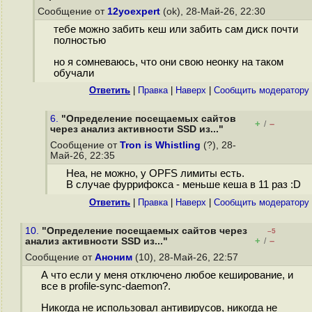
Сообщение от
12yoexpert
(ok), 28-Май-26, 22:30
тебе можно забить кеш или забить сам диск почти
полностью
но я сомневаюсь, что они свою неонку на таком
обучали
Ответить
|
Правка
|
Наверх
|
Cообщить модератору
6.
"Определение посещаемых сайтов
+
–
/
через анализ активности SSD из..."
Сообщение от
Tron is Whistling
(?), 28-
Май-26, 22:35
Неа, не можно, у OPFS лимиты есть.
В случае фуррифокса - меньше кеша в 11 раз :D
Ответить
|
Правка
|
Наверх
|
Cообщить модератору
10.
"Определение посещаемых сайтов через
–5
+
–
анализ активности SSD из..."
/
Сообщение от
Аноним
(10), 28-Май-26, 22:57
А что если у меня отключено любое кеширование, и
все в profile-sync-daemon?.
Никогда не использовал антивирусов, никогда не