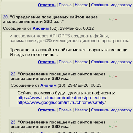
Ответить
|
Правка
|
Наверх
|
Cообщить модератору
20.
"Определение посещаемых сайтов через
+
–
/
анализ активности SSD из..."
Сообщение от
Аноним
(52), 29-Май-26, 00:12
> позволяют через API OPFS создавать файлы,
занимающие до 60% имеющегося дискового пространства
Тревожно, что какой-то сайтик может творить такие вещи.
И ведь не отключишь...
Ответить
|
Правка
|
Наверх
|
Cообщить модератору
22.
"Определение посещаемых сайтов через
+
–
/
анализ активности SSD из..."
Сообщение от
Аноним
(18), 29-Май-26, 00:23
Сейчас возможно будут думать как пофиксить:
https://www.firefox.com/ru/features/protection
/
https://www.google.com/intl/ru/chrome/safety
/
Ответить
|
Правка
|
Наверх
|
Cообщить модератору
23.
"Определение посещаемых сайтов через
+3
+
–
анализ активности SSD из..."
/