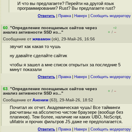
И что вы предлагаете? Перейти на другой язык
программирования? Rust? Вы предлагаете rust?
Ответить
|
Правка
|
Наверх
|
Cообщить модератору
60
.
"Определение посещаемых сайтов через
+2
+
–
анализ активности SSD из..."
/
Сообщение от
жявамэн
(ok), 29-Май-26, 16:56
звучит как какая то чушь
ну давайте сделайте сайтик
чтобы я зашел а мне список открытых за последние 5
минут показали
Ответить
|
Правка
|
Наверх
|
Cообщить модератору
63
.
"Определение посещаемых сайтов через
+
–
/
анализ активности SSD из..."
Сообщение от
Аноним
(63), 29-Май-26, 18:52
Почитал их отчет. Академическая чушь! Все тайминги
расчитаны на абсолютно чистом браузере (вообще без
плагинов). Тем более, наличие ни каких UBO, NoScript,
uMatrix и прочих фильтров JS даже не предполагается.
Ответить
|
Правка
|
Наверх
|
Cообщить модератору