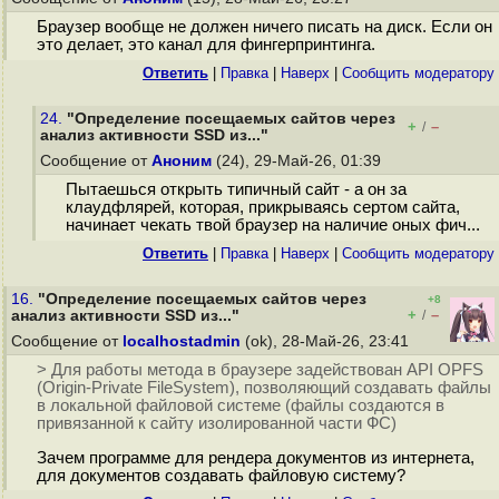
Браузер вообще не должен ничего писать на диск. Если он
это делает, это канал для фингерпринтинга.
Ответить
|
Правка
|
Наверх
|
Cообщить модератору
24.
"Определение посещаемых сайтов через
+
–
/
анализ активности SSD из..."
Сообщение от
Аноним
(24), 29-Май-26, 01:39
Пытаешься открыть типичный сайт - а он за
клаудфлярей, которая, прикрываясь сертом сайта,
начинает чекать твой браузер на наличие оных фич...
Ответить
|
Правка
|
Наверх
|
Cообщить модератору
16.
"Определение посещаемых сайтов через
+8
+
–
анализ активности SSD из..."
/
Сообщение от
localhostadmin
(ok), 28-Май-26, 23:41
> Для работы метода в браузере задействован API OPFS
(Origin-Private FileSystem), позволяющий создавать файлы
в локальной файловой системе (файлы создаются в
привязанной к сайту изолированной части ФС)
Зачем программе для рендера документов из интернета,
для документов создавать файловую систему?