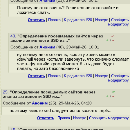
Сообщение от
Аноним
(23), 29-Май-26, 00:27
Почему не отключишь? Решительно отключайте и
ложитесь спать.
Ответить
|
Правка
|
К родителю #20
|
Наверх
|
Cообщить
модератору
40.
"Определение посещаемых сайтов через
–1
+
–
анализ активности SSD из..."
/
Сообщение от
Аноним
(40), 29-Май-26, 10:01
ну почему не отключишь, всю эту хрень можно в
/dev/null через костыли завернуть, что конечно сломает
часть функцийи хромой может быть даже будет
падать, но зато безопасненько
Ответить
|
Правка
|
К родителю #20
|
Наверх
|
Cообщить
модератору
25.
"Определение посещаемых сайтов через
+2
+
–
анализ активности SSD из..."
/
Сообщение от
Аноним
(25), 29-Май-26, 04:20
по этому вместо ssd следует использовать tmpfs...
Ответить
|
Правка
|
Наверх
|
Cообщить модератору
45.
"Определение посещаемых сайтов через