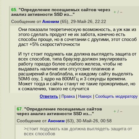
65
.
"Определение посещаемых сайтов через
+
–
/
анализ активности SSD из..."
Сообщение от
Аноним
(65), 29-Май-26, 22:22
Они показали теоретическую возможность, а уж как из
этого сделать продукт не их забота, конечно есть
способы проще, но в сочетании с другими, этот способ
даст +5% скорости/точности
И тут стоит подумать как должна выглядеть защита от
всех способов, типа браузер должен эмулировать
работу гораздо более слабого железа, чтобы не
выдавать наличие или отсутсвие плагинов и
расширений и блаблабла, и каждому сайту выделять
50Мб озу, 1 ядро на 800МГц и 3 секунды времени.
Может тогда и сайты станут не такие прожорливые, но
к сожалению, такого не случится
Ответить
|
Правка
|
Наверх
|
Cообщить модератору
67
.
"Определение посещаемых сайтов
+
–
/
через анализ активности SSD из..."
Сообщение от
Аноним
(63), 30-Май-26, 00:58
>стоит подумать как должна выглядеть защита от
всех способов