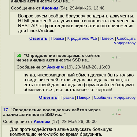
+
–
анализ активности SSD из..."
/
Сообщение от
Аноним
(54), 29-Май-26, 13:48
Вопрос зачем вообще браузеру рендерить документы.
HTML должен быть уничтожен и полностью заменен на
REST API с фронтендом в виде нативного приложения
для Linux/Android.
Ответить
|
Правка
|
К родителю #16
|
Наверх
|
Cообщить
модератору
59
.
"Определение посещаемых сайтов
+
–
/
через анализ активности SSD из..."
Сообщение от
Аноним
(19), 29-Май-26, 16:03
ну да, информационный обмен должен быть только
в виде пикселей готовых для вывода на экран, то
есть готовой для вывода информацией необходимо
обмениваться, все остальное - от чертей!
Ответить
|
Правка
|
Наверх
|
Cообщить модератору
17.
"Определение посещаемых сайтов через
+1
+
–
анализ активности SSD из..."
/
Сообщение от
Аноним
(17), 29-Май-26, 00:00
Для противодействия атаке запускать большую
компиляцию чего-либо во время браузинга.