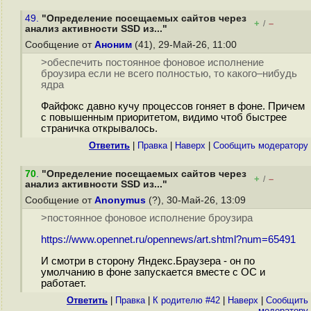
49.
"Определение посещаемых сайтов через
+
–
/
анализ активности SSD из..."
Сообщение от
Аноним
(41), 29-Май-26, 11:00
>обеспечить постоянное фоновое исполнение
броузира если не всего полностью, то какого–нибудь
ядра
Файфокс давно кучу процессов гоняет в фоне. Причем
с повышенным приоритетом, видимо чтоб быстрее
страничка открывалось.
Ответить
|
Правка
|
Наверх
|
Cообщить модератору
70
.
"Определение посещаемых сайтов через
+
–
/
анализ активности SSD из..."
Сообщение от
Anonymus
(?), 30-Май-26, 13:09
>постоянное фоновое исполнение броузира
https://www.opennet.ru/opennews/art.shtml?num=65491
И смотри в сторону Яндекс.Браузера - он по
умолчанию в фоне запускается вместе с ОС и
работает.
Ответить
|
Правка
|
К родителю #42
|
Наверх
|
Cообщить
модератору