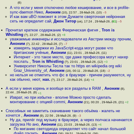
(6)
А что если у меня отключено любое кеширование, и все в profile-
sync-daemon Нико
,
Аноним
(10), 22:57 , 28-Май-26, (10)
–5
И как вам uBO поможет в этом Думаете сверточная нейронная
сеть не определит сай
,
Джон Титор
(ok), 17:24 , 29-Май-26, (
61
)
–5
Прочитал краткое содержание Феерическая фигня
,
Tron is
Whistling
(?), 22:27 , 28-Май-26, (2)
+8
уважаемые инженеры и исследователи из Австрии между прочим
,
Аноним
(7), 22:42 , 28-Май-26, (7)
–7
измерять задержки из JavaScript-кода могут разве что
британские учёные
,
Аноним
(11), 23:01 , 28-Май-26, (11)
Интернет - это такое место, где даже профессора могут нахер
послать
,
Tron is Whistling
(?), 23:01 , 28-Май-26, (12)
+3
Университет Николы Тесла так то https en wikipedia org wiki
Graz_University_of
,
Аноним
(18), 00:11 , 29-Май-26, (18)
–2
но нельзя не отметить что фс в браузере - причем разумеется, ну
как обычно, неот
,
нах.
(?), 23:17 , 28-Май-26, (14)
+4
А если у меня корень и вообще все разделы в RAM
,
Аноним
(8),
22:44 , 28-Май-26, (8)
+1
Изврат, но при избытке - вполне Можно просто сделать
монтирование с опцией commi
,
Аноним
(21), 00:20 , 29-Май-26, (21)
+2
Способных не заметить скачивание такого объёма - жалеть не
хочется
,
Аноним
(9), 22:56 , 28-Май-26, (9)
–3
Ну да, прилёг под музыку в браузере, а через полчаса начинается
загрузка Но ано
,
Аноним
(11), 23:03 , 28-Май-26, (13)
+6
По миганию светодиода определяет что сайт начал большой
файл грузить
,
Аноним
(36), 09:51 , 29-Май-26, (36)