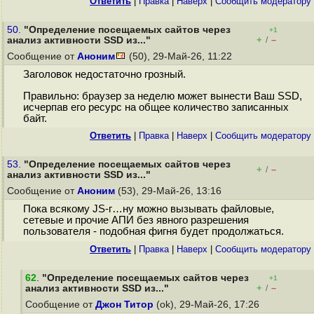
Ответить
|
Правка
|
Наверх
|
Cообщить модератору
50.
"Определение посещаемых сайтов через
+1
+
–
анализ активности SSD из..."
/
Сообщение от
Аноним
(50), 29-Май-26, 11:22
Заголовок недостаточно грозный.
Правильно: браузер за неделю может вынести Ваш SSD,
исчерпав его ресурс на общее количество записанных
байт.
Ответить
|
Правка
|
Наверх
|
Cообщить модератору
53.
"Определение посещаемых сайтов через
+
–
/
анализ активности SSD из..."
Сообщение от
Аноним
(53), 29-Май-26, 13:16
Пока всякому JS-г…ну можно вызывать файловые,
сетевые и прочие АПИ без явного разрешения
пользователя - подобная фигня будет продолжаться.
Ответить
|
Правка
|
Наверх
|
Cообщить модератору
62
.
"Определение посещаемых сайтов через
+1
+
–
анализ активности SSD из..."
/
Сообщение от
Джон Титор
(ok), 29-Май-26, 17:26