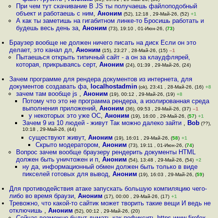
При чем тут скачивание В JS ты получаешь файлоподобный
объект и работаешь с ним
,
Аноним
(52), 12:18 , 29-Май-26, (52)
+1
А как ты заметишь на гигабитном линке-то Бросишь работать и
будешь весь день за
,
Аноним
(73), 19:10 , 01-Июн-26, (
73
)
Браузер вообще не должен ничего писать на диск Если он это
делает, это канал дл
,
Аноним
(15), 23:27 , 28-Май-26, (15)
–1
Пытаешься открыть типичный сайт - а он за клаудфлярей,
которая, прикрываясь серт
,
Аноним
(24), 01:39 , 29-Май-26, (24)
Зачем программе для рендера документов из интернета, для
документов создавать фа
,
localhostadmin
(ok), 23:41 , 28-Май-26, (16)
+8
зачем там вообще js
,
Аноним
(19), 00:12 , 29-Май-26, (19)
+8
Потому что это не программа рендера, а изолированная среда
выполнения приложений
,
Аноним
(36), 09:53 , 29-Май-26, (37)
–1
у некоторых это уже ОС
,
Аноним
(19), 16:00 , 29-Май-26, (
57
)
+1
Зачем 9 из 10 людей - живут Так можно далеко зайти
,
Bob
(??),
10:18 , 29-Май-26, (44)
существуют живут
,
Аноним
(19), 16:01 , 29-Май-26, (
58
)
+1
Скрыто модератором
,
Аноним
(73), 19:11 , 01-Июн-26, (
74
)
Вопрос зачем вообще браузеру рендерить документы HTML
должен быть уничтожен и п
,
Аноним
(54), 13:48 , 29-Май-26, (54)
+2
ну да, информационный обмен должен быть только в виде
пикселей готовых для вывод
,
Аноним
(19), 16:03 , 29-Май-26, (
59
)
Для противодействия атаке запускать большую компиляцию чего-
либо во время браузи
,
Аноним
(17), 00:00 , 29-Май-26, (17)
+1
Тревожно, что какой-то сайтик может творить такие вещи И ведь не
отключишь
,
Аноним
(52), 00:12 , 29-Май-26, (20)
Сейчас возможно будут думать как пофиксить https www firefox