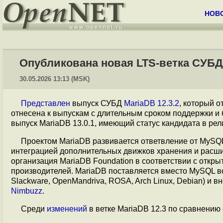
НОВ
Опубликована новая LTS-ветка СУБД 
30.05.2026 13:13 (MSK)
Представлен
выпуск СУБД
MariaDB 12.3.2
, который о
отнесена к выпускам с длительным сроком поддержки и
выпуск MariaDB 13.0.1, имеющий статус кандидата в рел
Проектом MariaDB развивается ответвление от MySQ
интеграцией дополнительных движков хранения и расш
организация MariaDB Foundation в соответствии с откр
производителей. MariaDB поставляется вместо MySQL в
Slackware, OpenMandriva, ROSA, Arch Linux, Debian) и в
Nimbuzz
.
Среди
изменений
в ветке MariaDB 12.3 по сравнени