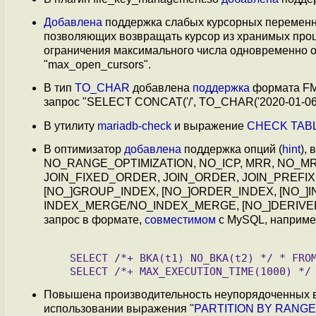
Добавлена
поддержка слабых курсорных переменн
позволяющих возвращать курсор из хранимых проц
ограничения максимального числа одновременно 
"max_open_cursors".
В тип
TO_CHAR
добавлена
поддержка
формата FM 
запрос "SELECT CONCAT('/', TO_CHAR('2020-01-06 10:1
В утилиту
mariadb-check
и выражение
CHECK TAB
В оптимизатор
добавлена
поддержка опций (
hint
),
NO_RANGE_OPTIMIZATION, NO_ICP, MRR, NO_MRR
JOIN_FIXED_ORDER, JOIN_ORDER, JOIN_PREFIX,
[NO_]GROUP_INDEX, [NO_]ORDER_INDEX, [NO_]I
INDEX_MERGE/NO_INDEX_MERGE, [NO_]DERIVED
запрос в формате,
совместимом
с MySQL, наприме
   SELECT /*+ BKA(t1) NO_BKA(t2) */ * FROM t1 INNER JOIN t2 WHERE ...;

Повышена производительность неупорядоченных 
использовании выражения "
PARTITION BY RANGE