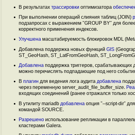
В результатах
трассировки
оптимизатора
обеспече
При выполнении операций слияния таблиц (JOIN)
подзапросах с выражением "GROUP BY" для более т
корректного применения индексов.
Улучшена
масштабируемость блокировок MDL (Meta
Добавлена поддержка новых функций
GIS
(Geograp
ST_GeoHash, ST_LatFromGeoHash, ST_LongFromGeo
Добавлена
поддержка триггеров, срабатывающих 
можно перечислять подпадающие под него события, ис
В
плагин
для ведения лога аудита
добавлена
подде
через переменную server_audit_file_buffer_size.
Реа
входящих соединений (ранее отражался только хос
В утилиту mariadb
добавлена
опция "--script-dir" 
командой SOURCE.
Разрешено
использование репликации в параллел
кластерами Galera.