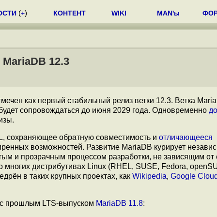
ОСТИ
(
+
)
КОНТЕНТ
WIKI
MAN'ы
ФО
MariaDB 12.3
тмечен как первый стабильный релиз ветки 12.3. Ветка Mari
 будет сопровождаться до июня 2029 года. Одновременно
до
изы.
L, сохраняющее обратную совместимость и
отличающееся
иренных возможностей. Развитие MariaDB курирует незави
ытым и прозрачным процессом разработки, не зависящим от
о многих дистрибутивах Linux (RHEL, SUSE, Fedora, openS
недрён в таких крупных проектах, как
Wikipedia
,
Google Clou
ю с прошлым LTS-выпуском
MariaDB 11.8
: