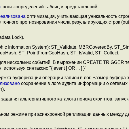
н
показ определений таблиц и представлений.
реализована
оптимизация, учитывающая уникальность строк
очного прогнозирования числа результирующих строк (out
data Lock).
hic Information System): ST_Validate, MBRCoveredBy, ST_Sim
Hash, ST_PointFromGeoHash, ST_IsValid, ST_Collect.
для нескольких событий. В выражении CREATE TRIGGER т
пользуя синтаксис "{ event [ OR ... ] }".
ржка буферизации операции записи в лог. Размер буфера 
лизовано
сохранение в логе аудита информации о сетевых 
т).
для задания альтернативного каталога поиска скриптов, запу
ьном режиме при асинхронной репликации данных между д