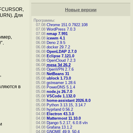
EFCURSOR,
Новые версии
TURN). Для
Программы:
07.08
Chrome 151.0.7922.108
07.08
WordPress 7.0.3
07.08
nmap 7.991
имер,
06.08
icewm 4.1
06.08
Deno 2.9.5
".
06.08
docker 29.7.2
06.08
OpenLDAP 2.7.0
06.08
Eclipse 7.121.0
06.08
OpenCloud 7.2.3
06.08
mesa 3d 26.2
05.08
OpenVPN 2.7.6
05.08
NetBeans 31
,
05.08
ublock 1.73.0
05.08
gstreamer 1.28.6
ляются в
05.08
PowerDNS 5.1.4
05.08
node.js 26.7.0
05.08
VSCode 1.132.0
05.08
home-assistant 2026.8.0
05.08
Python 3.13.15, 3.14.7
05.08
hyprland 0.56.2
04.08
Electron 43.3.0
04.08
Mattermost 11.10.0
04.08
Django 5.2.17, 6.0.8
vln
и
04.08
Grafana 13.1.2
04.08
GNOME 49.9, 50.4