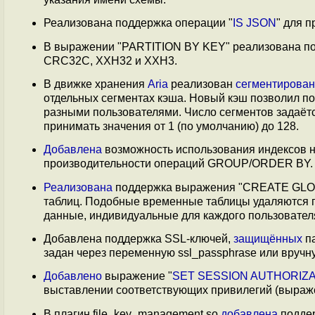
Реализована поддержка операции "
IS JSON
" для 
В выражении "PARTITION BY KEY" реализована п
CRC32C, XXH32 и XXH3.
В движке хранения
Aria
реализован
сегментирован
отдельных сегментах кэша. Новый кэш позволил п
разными пользователями. Число сегментов задаёт
принимать значения от 1 (по умолчанию) до 128.
Добавлена
возможность использования индексов на
производительности операций GROUP/ORDER BY.
Реализована
поддержка выражения "CREATE GLO
таблиц. Подобные временные таблицы удаляются п
данные, индивидуальные для каждого пользовател
Добавлена поддержка SSL-ключей,
защищённых
па
задан через переменную ssl_passphrase или вручн
Добавлено
выражение "
SET SESSION AUTHORIZ
выставлении соответствующих привилегий (выраже
В плагин file_key_management.so
добавлена
поддер