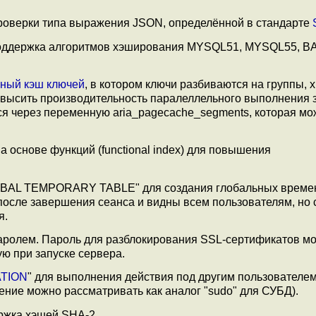
проверки типа выражения JSON, определённой в стандарте
оддержка алгоритмов хэширования MYSQL51, MYSQL55, B
ный кэш ключей
, в котором ключи разбиваются на группы, 
овысить производительность паралеллельного выполнения 
ся через переменную aria_pagecache_segments, которая мо
 основе функций (functional index) для повышения
BAL TEMPORARY TABLE" для создания глобальных време
осле завершения сеанса и видны всем пользователям, но
я.
ролем. Пароль для разблокирования SSL-сертификатов мо
ую при запуске сервера.
ATION
" для выполнения действия под другим пользователе
ние можно рассматривать как аналог "sudo" для СУБД).
жка хэшей SHA-2.