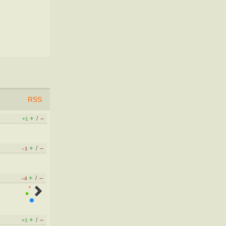
RSS
+
–
/
+1
+
–
/
–1
+
–
/
–4
+
–
/
+1