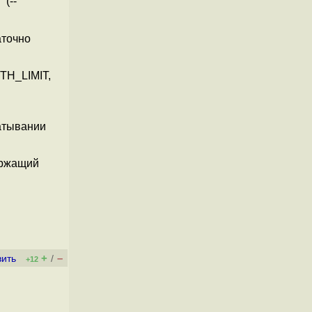
 (--
аточно
TH_LIMIT,
атывании
ржащий
+
–
вить
/
+12