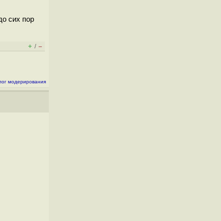
до сих пор
+
–
/
лог модерирования