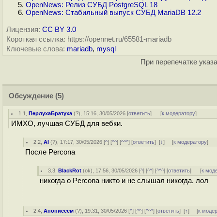
OpenNews: Релиз СУБД PostgreSQL 18
OpenNews: Стабильный выпуск СУБД MariaDB 12.2
Лицензия:
CC BY 3.0
Короткая ссылка: https://opennet.ru/65581-mariadb
Ключевые слова:
mariadb
,
mysql
При перепечатке указа
Обсуждение
(5)
1.1
,
ПерлухаБратуха
(
?
), 15:16, 30/05/2026 [
ответить
]
[
к модератору
]
ИМХО, лучшая СУБД для вебки.
2.2
,
AI
(
?
), 17:17, 30/05/2026 [
^
] [
^^
] [
^^^
] [
ответить
]
[
↓
] [
к модератору
]
После Percona
3.3
,
BlackRot
(
ok
), 17:56, 30/05/2026 [
^
] [
^^
] [
^^^
] [
ответить
]
[
к мод
никогда о Percona никто и не слышал никогда. лол
2.4
,
Анонисссм
(
?
), 19:31, 30/05/2026 [
^
] [
^^
] [
^^^
] [
ответить
]
[
↑
] [
к моде