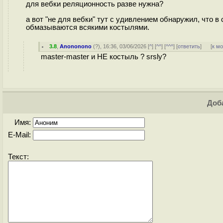
для вебки реляционность разве нужна?
а вот "не для вебки" тут с удивлением обнаружил, что в
обмазываются всякими костылями.
3.8
,
Anononono
(
?
), 16:36, 03/06/2026 [
^
] [
^^
] [
^^^
] [
ответить
]
[
к м
master-master и НЕ костыль ? srsly?
Доба
Имя:
E-Mail:
Текст: