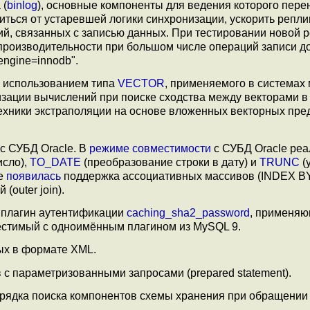
 (
binlog
), основные компоненты для ведения которого пере
ться от устаревшей логики синхронизации, ускорить репли
й, связанных с записью данных. При тестировании новой 
роизводительности при большом числе операций записи до
engine=innodb".
с использованием типа
VECTOR
, применяемого в системах
изации вычислений при поиске сходства между векторами в
ехники экстраполяции на основе вложенных векторных пре
с СУБД Oracle. В
режиме совместимости
с СУБД Oracle ре
исло),
TO_DATE
(преобразование строки в дату) и
TRUNC
(
же
появилась
поддержка ассоциативных массивов (INDEX BY
(outer join).
 плагин аутентификации
caching_sha2_password
, применяю
стимый с одноимённым плагином из MySQL 9.
ых в формате XML.
с параметризованными запросами (prepared statement).
ядка поиска компонентов схемы хранения при обращении 