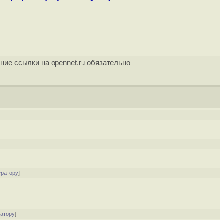
ние ссылки на opennet.ru обязательно
ератору
]
ратору
]