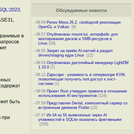
SQL:2023
.
Обсуждаемые новости
ASE31,
-
08:59
Релиз Mesa 26.2, свободной реализации
OpenGL и Vulkan
(9)
-
08:57
Опубликован mount-tui, интерфейс для
хранимые в
монтирования дисков и SMB-ресурсов в
запросов
Linux
(28)
жет
-
08:55
Запрет на приём AI-патчей в раздел
drivers/staging ядра Linux
(12)
-
08:53
Опубликован дисплейный менеджер LightDM
1.33.0
(7)
-
08:12
Zapscape - уязвимость в гипервизоре KVM,
позволяющая получить root-доступ к хост-
нных
системе
(1)
 содержат
-
08:09
Проект Rust утвердил правила в отношении
использования AI-инструментов
(118)
жет быть
-
07:59
Представлен Denial, композитный сервер со
встроенным движком Flutter
(12)
-
07:47
Из 54 из 55 выявленных через AI
м при
уязвимостей в SQLite оказались фиктивными
(200)