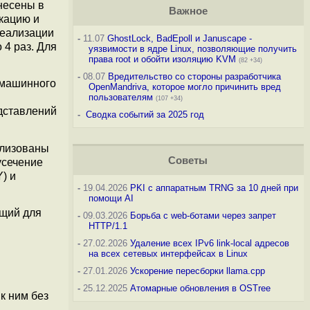
несены в
Важное
кацию и
реализации
-
11.07
GhostLock, BadEpoll и Januscape -
 4 раз. Для
уязвимости в ядре Linux, позволяющие получить
права root и обойти изоляцию KVM
(82 +34)
-
08.07
Вредительство со стороны разработчика
 машинного
OpenMandriva, которое могло причинить вред
пользователям
(107 +34)
дставлений
-
Сводка событий за 2025 год
ализованы
Советы
усечение
) и
-
19.04.2026
PKI с аппаратным TRNG за 10 дней при
помощи AI
щий для
-
09.03.2026
Борьба с web-ботами через запрет
HTTP/1.1
-
27.02.2026
Удаление всех IPv6 link-local адресов
на всех сетевых интерфейсах в Linux
-
27.01.2026
Ускорение пересборки llama.cpp
-
25.12.2025
Атомарные обновления в OSTree
к ним без