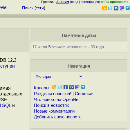
Профиль:
Аноним
(
вход
|
регистрация
)
неRU
opennet.me
РУМ
Поиск
(
теги
)
Памятные даты
17 июля
Slackware
исполнилось 33 года
aDB 12.3
ступен
Навигация
симая
Каналы:
 отдельных
Разделы новостей
|
Сводные
USE,
Что нового на OpenNet
d SQL
и
Поиск в новостях
Новые комментарии
Добавить свою новость