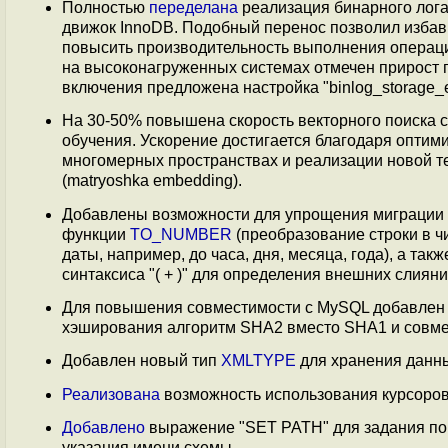
Полностью
переделана
реализация бинарного лога
движок InnoDB. Подобный перенос позволил избави
повысить производительность выполнения операци
на высоконагруженных системах отмечен прирост п
включения предложена настройка "binlog_storage_
На 30-50% повышена скорость векторного поиска 
обучения. Ускорение достигается благодаря оптим
многомерных пространствах и реализации новой т
(matryoshka embedding).
Добавлены возможности для упрощения миграции 
функции
TO_NUMBER
(преобразование строки в ч
даты, например, до часа, дня, месяца, года), а так
синтаксиса "( + )" для определения внешних слияний 
Для повышения совместимости с MySQL добавлен
хэширования алгоритм SHA2 вместо SHA1 и совме
Добавлен новый тип
XMLTYPE
для хранения данн
Реализована
возможность использования курсоров 
Добавлено
выражение "SET PATH" для задания пор
указания имени схемы.