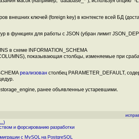
азания масок (например, "database_*"), используя опцию "-L"
в внешних ключей (foreign key) в контексте всей БД (дост
тур в функциях для работы с JSON (убран лимит JSON_DEP
NS в схеме INFORMATION_SCHEMA
MNS), показывающая столбцы, изменяемые при сраб
_SCHEMA
реализован
столбец PARAMETER_DEFAULT, соде
цедур.
и storage_engine, ранее объявленные устаревшими.
испра
..
)
твом и форсированию разработки
 миграции с MySQL на PostgreSQL