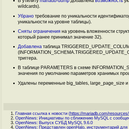
В утилиту
mariadb-dump
добавлена
возможность
ук
wildcards).
Убрано
требование по уникальности идентификаторо
уникальности на уровне таблицы).
Сняты
ограничения
на уровень вложенности струк
который ранее принимал значение 32).
Добавлена
таблица TRIGGERED_UPDATE_COLUM
(INFORMATION_SCHEMA.TRIGGERED_UPDATE_COLU
триггера.
В таблице PARAMETERS в схеме INFORMATION
значения по умолчанию параметров хранимых про
Удалены переменные big_tables, large_page_size 
Главная ссылка к новости (
https://mariadb.com/resources/.
OpenNews: Инициативы по сближению MySQL с сообщес
OpenNews: Выпуск СУБД MySQL 9.6.0
OpenNews: Представлен openHalo, инструментарий для