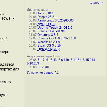
далее>>
Дистрибутивы:
 в
05.08
Tails 7.10.1
04.08
Deepin 25.2.1
_rows) и
03.08
Azure Linux 3.0.20260803
01.08
NetBSD 11.0
24.07
Ubuntu Touch 24.04 2.0
23.07
Solaris 11.4 SRU94
21.07
Omarchy 3.8.4
19.07
Chrome OS 150.0.7871.150
plif,
17.07
Whonix 18.2.1.9
16.07
SteamOS 3.8.15
16.07
OPNsense 26.7
еперь
Актуальные ядра Linux:
06.08
7.1.7
,
6.18.43
,
6.6.149
,
6.1.181
,
5.15.214
,
5.10.263
задаётся
03.08
6.12.101
портах для
Изменения в ядре 7.2
скаемых
вумя