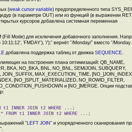
ых (
weak cursor variable
) предопределенного типа SYS_R
едур (в параметре OUT) или из функций (в выражении RE
открытых курсоров добавлена системная переменная
(Fill Mode) для исключения добавочного заполнения. Напр
1:12', 'FMDAY'), '/');" вернёт "/Monday/" вместо "/Monday /
LE
добавлена поддержка таблиц от движка
SEQUENCE
.
 влияющих на построения плана оптимизаций: QB_NAME,
, BKA, NO_BKA, BNL, NO_BNL, SEMIJOIN, SUBQUERY,
 JOIN_SUFFIX, MAX_EXECUTION_TIME, [NO_]JOIN_INDEX
NDEX, [NO_]SPLIT_MATERIALIZED, NO_ROWID_FILTER,
_CONDITION_PUSHDOWN и [NO_]MERGE. Опции подстав
р:
выражений "
LEFT JOIN
" и упорядоченного сканирования пр
".