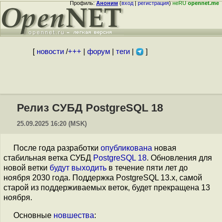
Профиль:
Аноним
(
вход
|
регистрация
)
неRU
opennet.me
[
новости
/
+++
|
форум
|
теги
|
]
Релиз СУБД PostgreSQL 18
25.09.2025 16:20 (MSK)
После года разработки
опубликована
новая
стабильная ветка СУБД
PostgreSQL 18
. Обновления для
новой ветки
будут выходить
в течение пяти лет до
ноября 2030 года. Поддержка PostgreSQL 13.x, самой
старой из поддерживаемых веток, будет прекращена 13
ноября.
Основные
новшества
: