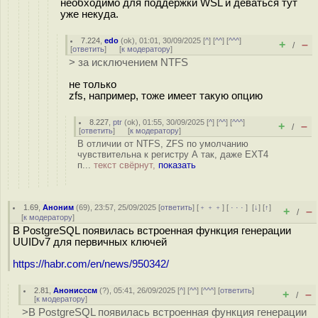
необходимо для поддержки WSL и деваться тут
уже некуда.
7.224
,
edo
(
ok
), 01:01, 30/09/2025 [
^
] [
^^
] [
^^^
]
+
–
/
[
ответить
]
[
к модератору
]
> за исключением NTFS
не только
zfs, например, тоже имеет такую опцию
8.227
,
ptr
(
ok
), 01:55, 30/09/2025 [
^
] [
^^
] [
^^^
]
+
–
/
[
ответить
]
[
к модератору
]
В отличии от NTFS, ZFS по умолчанию
чувствительна к регистру А так, даже EXT4
п...
текст свёрнут,
показать
1.69
,
Аноним
(
69
), 23:57, 25/09/2025 [
ответить
] [
﹢﹢﹢
] [
· · ·
]
[
↓
] [
↑
]
+
–
/
[
к модератору
]
В PostgreSQL появилась встроенная функция генерации
UUIDv7 для первичных ключей
https://habr.com/en/news/950342/
2.81
,
Анонисссм
(
?
), 05:41, 26/09/2025 [
^
] [
^^
] [
^^^
] [
ответить
]
+
–
/
[
к модератору
]
>В PostgreSQL появилась встроенная функция генерации