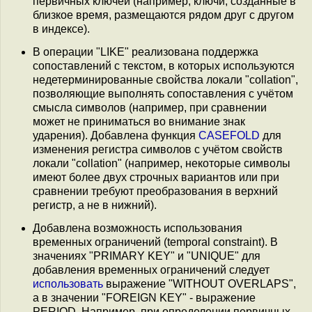
первичных ключей (например, ключи, созданные в
близкое время, размещаются рядом друг с другом
в индексе).
В операции "LIKE" реализована поддержка
сопоставлений с текстом, в которых используются
недетерминированные свойства локали "collation",
позволяющие выполнять сопоставления с учётом
смысла символов (например, при сравнении
может не приниматься во внимание знак
ударения). Добавлена функция
CASEFOLD
для
изменения регистра символов c учётом свойств
локали "collation" (например, некоторые символы
имеют более двух строчных вариантов или при
сравнении требуют преобразования в верхний
регистр, а не в нижний).
Добавлена возможность использования
временных ограничений (temporal constraint). В
значениях "PRIMARY KEY" и "UNIQUE" для
добавления временных ограничений следует
использовать
выражение "WITHOUT OVERLAPS",
а в значении "FOREIGN KEY" - выражение
PERIOD. Например, при определении первичных