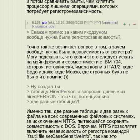
и потом сравнивать байты, чем кипятить
процессор лишними операциями, которых
потребует регистронезависимость.
6.195
,
ptr
(
ok
), 13:56, 28/09/2025 [
^
] [
^^
] [
^^^
] [
ответить
]
+
–
/
[
к модератору
]
> Скажем прямо: за каким якодзуном
вообще нужна была регистрозависимость?!
Точно так же возникает вопрос в том, а зачем
вообще нужна была независимость от регистра?
Могу подсказать, что корни этого следует искать
на мэйнфремах и совместимости с IBM 704,
которая, исторически, имела корни в ITA1/2, коде
Бодо и даже коде Морзо, где строчных букв не
было и в помине )))
> Ну создал ты
> таблицу HiredPerson, а запросил данные из
hiredPERSON - это что, потенциально
> две разные таблицы?!
Именно так, две разные таблицы и два разных
файла на всех современных файловых системах,
за исключением NTFS, пытающейся сохранять
совместимость с DOS. Впрочем, NTFS позволятет
включить независимость от регистра командой
"fsutil file setCaseSensitiveInfo", так как это