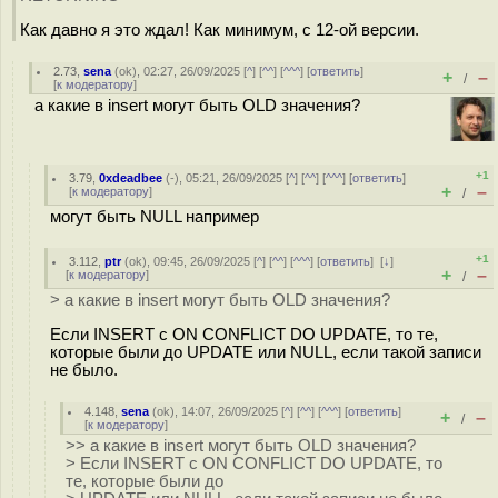
Как давно я это ждал! Как минимум, с 12-ой версии.
2.73
,
sena
(
ok
), 02:27, 26/09/2025 [
^
] [
^^
] [
^^^
] [
ответить
]
+
–
/
[
к модератору
]
а какие в insert могут быть OLD значения?
+1
3.79
,
0xdeadbee
(-), 05:21, 26/09/2025 [
^
] [
^^
] [
^^^
] [
ответить
]
+
–
[
к модератору
]
/
могут быть NULL например
+1
3.112
,
ptr
(
ok
), 09:45, 26/09/2025 [
^
] [
^^
] [
^^^
] [
ответить
]
[
↓
]
+
–
[
к модератору
]
/
> а какие в insert могут быть OLD значения?
Если INSERT с ON CONFLICT DO UPDATE, то те,
которые были до UPDATE или NULL, если такой записи
не было.
4.148
,
sena
(
ok
), 14:07, 26/09/2025 [
^
] [
^^
] [
^^^
] [
ответить
]
+
–
/
[
к модератору
]
>> а какие в insert могут быть OLD значения?
> Если INSERT с ON CONFLICT DO UPDATE, то
те, которые были до