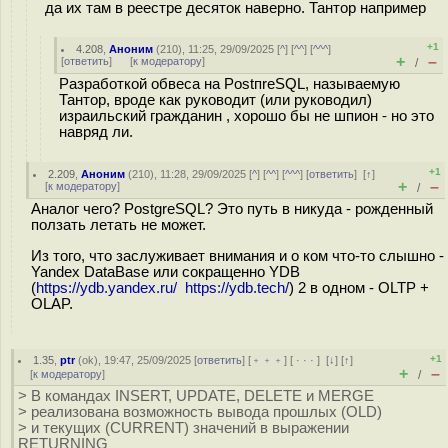
да их там в реестре десяток наверно. Тантор например
+1
4.208
,
Аноним
(
210
), 11:25, 29/09/2025 [
^
] [
^^
] [
^^^
]
+
–
[
ответить
]
[
к модератору
]
/
Разработкой обвеса на PostпreSQL, называемую
Тантор, вроде как руководит (или руководил)
израильский гражданин , хорошо бы не шпион - но это
навряд ли.
+1
2.209
,
Аноним
(
210
), 11:28, 29/09/2025 [
^
] [
^^
] [
^^^
] [
ответить
]
[
↑
]
+
–
[
к модератору
]
/
Аналог чего? PostgreSQL? Это путь в никуда - рожденный
ползать летать не может.
Из того, что заслуживает внимания и о ком что-то слышно -
Yandex DataBase или сокращенно YDB
(
https://ydb.yandex.ru/ https://ydb.tech/
) 2 в одном - OLTP +
OLAP.
+1
1.35
,
ptr
(
ok
), 19:47, 25/09/2025 [
ответить
] [
﹢﹢﹢
] [
· · ·
]
[
↓
] [
↑
]
+
–
[
к модератору
]
/
> В командах INSERT, UPDATE, DELETE и MERGE
> реализована возможность вывода прошлых (OLD)
> и текущих (CURRENT) значений в выражении
RETURNING