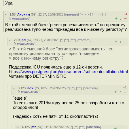
Ура!
–4
1.58
,
Аноним
(
59
), 22:37, 25/09/2025 [
ответить
] [
﹢﹢﹢
] [
· · ·
]
[
↓
]
+
–
[
к модератору
]
/
В этой смешной базе "регистронезависимость" по-прежнему
реализована тупо через "приведём всё к нижнему регистру"?
2.63
,
ptr
(
ok
), 23:21, 25/09/2025 [
^
] [
^^
] [
^^^
] [
ответить
]
+
–
/
[
к модератору
]
> В этой смешной базе "регистронезависимость" по-
прежнему реализована тупо через "приведём
> всё к нижнему регистру"?
Поддержка ICU появилась еще в 12-ой версии.
https://www.postgresql.org/docs/current/sql-createcollation.html
Читаем про DETERMINISTIC
–1
3.123
,
пох.
(
?
), 10:55, 26/09/2025 [
^
] [
^^
] [
^^^
] [
ответить
]
+
–
[
к модератору
]
/
"еще в".
То есть аж в 2019м году после 25 лет разработки кто-то
сподобился!
(надеюсь хоть не патч от 1с скопипастить)
4.125
,
ptr
(
ok
), 11:14, 26/09/2025 [
^
] [
^^
] [
^^^
] [
ответить
]
+
–