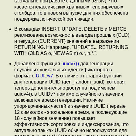
(актуально при работе с данными JSON). Что
касается классических хранимых генерируемых
столбцов, то в новом выпуске для них обеспечена
поддержка логической репликации.
В командах INSERT, UPDATE, DELETE и MERGE
реализована возможность вывода прошлых (OLD)
и текущих (CURRENT) значений в выражении
RETURNING. Например, "UPDATE... RETURNING
WITH (OLD AS o, NEW AS n) o.*, n.*.".
Добавлена функция
uuidv7()
для генерации
случайных уникальных идентификаторов в
формате
UUIDv7
. В отличие от старой функции
для генерации UUID (gen_random_uuid), которая
теперь дополнительно доступна под именем
uuidv4(), в UUIDv7 помимо случайного значения
включается время генерации. Наличие
упорядоченных частей в значении UUID (первые
12 символов - эпохальное время, а последующие
18 - случайное значение) повышает
эффективность сортировки и индексирования, что
актуально так как UUID обычно используются для