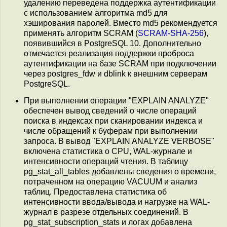
удалению переведена поддержка аутентификации
с использованием алгоритма md5 для
хэширования паролей. Вместо md5 рекомендуется
применять алгоритм SCRAM (
SCRAM-SHA-256
),
появившийся в PostgreSQL 10. Дополнительно
отмечается реализация поддержки проброса
аутентификации на базе SCRAM при подключении
через postgres_fdw и dblink к внешним серверам
PostgreSQL.
При выполнении операции "EXPLAIN ANALYZE"
обеспечен вывод сведений о числе операций
поиска в индексах при сканировании индекса и
числе обращений к буферам при выполнении
запроса. В вывод "EXPLAIN ANALYZE VERBOSE"
включена статистика о CPU, WAL-журнале и
интенсивности операций чтения. В таблицу
pg_stat_all_tables добавлены сведения о времени,
потраченном на операцию VACUUM и анализ
таблиц. Предоставлена статистика об
интенсивности ввода/вывода и нагрузке на WAL-
журнал в разрезе отдельных соединений. В
pg_stat_subscription_stats и логах добавлена