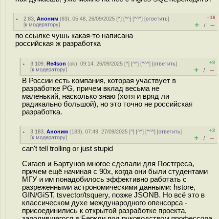
–16
2.83
,
Аноним
(
83
), 05:48, 26/09/2025 [
^
] [
^^
] [
^^^
] [
ответить
]
+
–
[
к модератору
]
/
по ссылке чушь какая-то написана
российская ж разработка
+9
3.109
,
Re4son
(
ok
), 09:14, 26/09/2025 [
^
] [
^^
] [
^^^
] [
ответить
]
+
–
[
к модератору
]
/
В России есть компания, которая участвует в
разработке PG, причем вклад весьма не
маленький, насколько знаю (хотя и вряд ли
радикально большой), но это точно не российская
разработка.
+3
3.183
,
Аноним
(
183
), 07:49, 27/09/2025 [
^
] [
^^
] [
^^^
] [
ответить
]
+
–
[
к модератору
]
/
can't tell trolling or just stupid
Сигаев и Бартунов многое сделали для Постгреса,
причем ещё начиная с 90х, когда они были студентами
МГУ и им понадобилось эффективно работать с
разреженными астрономическими данными: hstore,
GIN/GiST, tsvector/tsquery, позже JSONB. Но всё это в
классическом духе международного опенсорса -
присоединились к открытой разработке проекта,
зародившегося в Беркли под руководством профессора