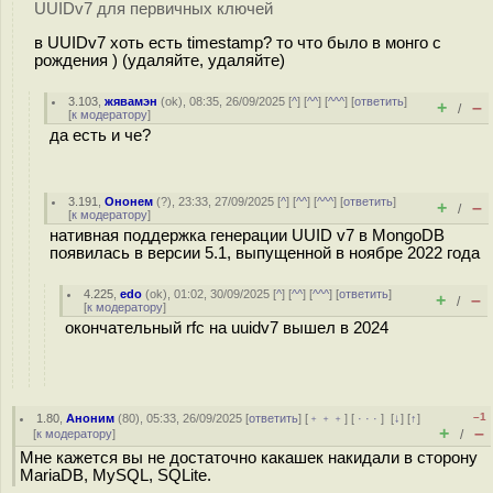
UUIDv7 для первичных ключей
в UUIDv7 хоть есть timestamp? то что было в монго с
рождения ) (удаляйте, удаляйте)
3.103
,
жявамэн
(
ok
), 08:35, 26/09/2025 [
^
] [
^^
] [
^^^
] [
ответить
]
+
–
/
[
к модератору
]
да есть и че?
3.191
,
Ононем
(
?
), 23:33, 27/09/2025 [
^
] [
^^
] [
^^^
] [
ответить
]
+
–
/
[
к модератору
]
нативная поддержка генерации UUID v7 в MongoDB
появилась в версии 5.1, выпущенной в ноябре 2022 года
4.225
,
edo
(
ok
), 01:02, 30/09/2025 [
^
] [
^^
] [
^^^
] [
ответить
]
+
–
/
[
к модератору
]
окончательный rfc на uuidv7 вышел в 2024
–1
1.80
,
Аноним
(
80
), 05:33, 26/09/2025 [
ответить
] [
﹢﹢﹢
] [
· · ·
]
[
↓
] [
↑
]
+
–
[
к модератору
]
/
Мне кажется вы не достаточно какашек накидали в сторону
MariaDB, MySQL, SQLite.