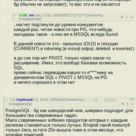
бд обычно не запускают), то вас это и не касается
3.238
,
nrv
(
ok
), 17:51, 02/10/2025 [
^
] [
^^
] [
^^^
] [
ответить
]
+
–
/
[
к модератору
]
..насчет подтянули до уровня конкурентов
каждый раз, читая новости про PG, что-нибудь
находишь такое - а оно же в MSSQL всегда было!
В данной новости это - прошлых (OLD) и текущих
(CURRENT) в returning (в mssql output, deleted. и inserted.)
а до сих пор нет PIVOT, только через какое-то
расширение. Имхо, это вообще базовая возможность
SQL.
прямо сейчас переводим какую-то е****нину на
динамическом SQL с PIVOT с MSSQL на PG
и ничего хорошего в этом нет
+12
1.4
,
Сербский
(
?
), 16:55, 25/09/2025 [
ответить
] [
﹢﹢﹢
] [
· · ·
]
[
↓
] [
↑
]
+
–
[
к модератору
]
/
PostgreSQL - бд как швецарский нож, шикрано подходит для
большинства современных задач.
Мало современных software продуктов которые с каждым
релизом становяться только лучше. Второй такой пожалуй
только Java, кстати 25я вышла тоже в этом месяце, что
вдвойне приятней.