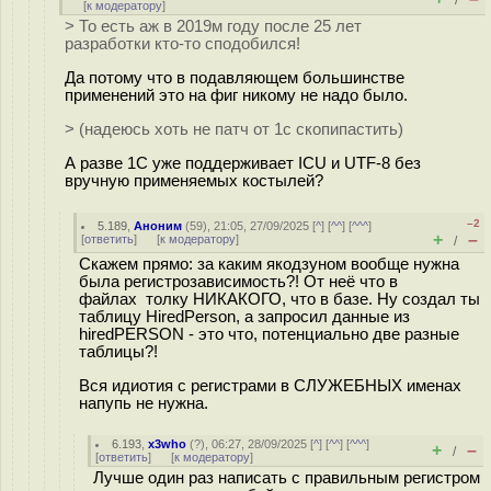
/
[
к модератору
]
> То есть аж в 2019м году после 25 лет
разработки кто-то сподобился!
Да потому что в подавляющем большинстве
применений это на фиг никому не надо было.
> (надеюсь хоть не патч от 1с скопипастить)
А разве 1C уже поддерживает ICU и UTF-8 без
вручную применяемых костылей?
–2
5.189
,
Аноним
(
59
), 21:05, 27/09/2025 [
^
] [
^^
] [
^^^
]
+
–
[
ответить
]
[
к модератору
]
/
Скажем прямо: за каким якодзуном вообще нужна
была регистрозависимость?! От неё что в
файлах толку НИКАКОГО, что в базе. Ну создал ты
таблицу HiredPerson, а запросил данные из
hiredPERSON - это что, потенциально две разные
таблицы?!
Вся идиотия с регистрами в СЛУЖЕБНЫХ именах
напупь не нужна.
6.193
,
x3who
(
?
), 06:27, 28/09/2025 [
^
] [
^^
] [
^^^
]
+
–
/
[
ответить
]
[
к модератору
]
Лучше один раз написать с правильным регистром