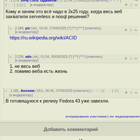
1.179
,
Хочу стать таджиком
(
?
), 01:04, 27/09/2025 [
ответить
] [
﹢﹢﹢
]
+
–
[
· · ·
]
[
↓
] [
↑
] [
к модератору
]
/
Кому и зачем это всё надо в 2к25 году, когда весь веб
захватили serverless и nosql решения?
2.184
,
ptr
(
ok
), 10:40, 27/09/2025 [
^
] [
^^
] [
^^^
] [
ответить
]
+
–
/
[
к модератору
]
https://ru.wikipedia.org/wiki/ACID
2.226
,
edo
(
ok
), 01:04, 30/09/2025 [
^
] [
^^
] [
^^^
] [
ответить
]
+
–
/
[
к модератору
]
1. не весь веб
2. помимо веба есть жизнь
1.181
,
Аноним
(
181
), 06:46, 27/09/2025 [
ответить
] [
﹢﹢﹢
] [
· · ·
]
[
↑
]
+
–
/
[
к модератору
]
В готовящуюся к релизу Fedora 43 уже завезли.
игнорирование участников
|
лог модерирования
Добавить комментарий