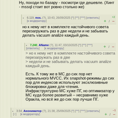
Ну, походи по базару - посмотри где дешевле. (Хинт
- mssql стоит вот ровно столько же)
+2
6.119
,
пох.
(
?
), 10:43, 26/09/2025 [
^
] [
^^
] [
^^^
] [
ответить
]
+
–
[
к модератору
]
/
но к нему нет в комплекте настойчивого совета
перезагружать раз в две недели и не забывать
делать vacuum analize каждый день.
7.240
,
AName
(
?
), 11:47, 03/10/2025 [
^
] [
^^
] [
^^^
]
+
–
/
[
ответить
]
[
к модератору
]
> но к нему нет в комплекте настойчивого совета
перезагружать раз в две
> недели и не забывать делать vacuum analize
каждый день.
Есть. К тому же в МС до сих пор нет
нормального MVCC. Их snapshot-режимы до сих
пор для индексов используют эксклюзивные
блокировки даже для чтения.
Инфраструктурно МС хуже ПГ, но оптимизатор у
МС куда более развитый -- несравнимо хуже
Оракла, но всё же до сих пор лучше ПГ.
–1
3.54
,
Анониматор
(
?
), 21:38, 25/09/2025 [
^
] [
^^
] [
^^^
] [
ответить
]
+
–
[
↑
] [
к модератору
]
/