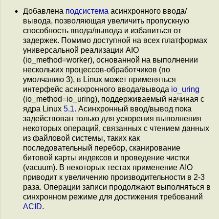
Добавлена
подсистема
асинхронного ввода/
вывода, позволяющая увеличить пропускную
способность ввода/вывода и избавиться от
задержек. Помимо доступной на всех платформах
универсальной реализации AIO
(io_method=worker), основанной на выполнении
нескольких процессов-обработчиков (по
умолчанию 3), в Linux может применяться
интерфейс асинхронного ввода/вывода
io_uring
(io_method=io_uring), поддерживаемый начиная с
ядра Linux
5.1
. Асинхронный ввод/вывод пока
задействован только для ускорения выполнения
некоторых операций, связанных с чтением данных
из файловой системы, таких как
последовательный перебор, сканирование
битовой карты индексов и проведение чистки
(vacuum). В некоторых тестах применение AIO
приводит к увеличению производительности в 2-3
раза. Операции записи продолжают выполняться в
синхронном режиме для достижения требований
ACID
.