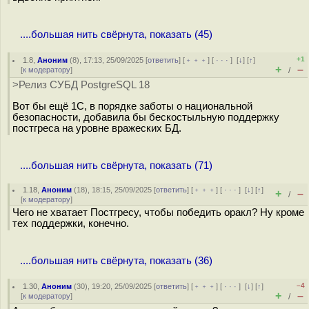
....большая нить свёрнута, показать (45)
+1
1.8
,
Аноним
(
8
), 17:13, 25/09/2025 [
ответить
] [
﹢﹢﹢
] [
· · ·
]
[
↓
] [
↑
]
+
–
[
к модератору
]
/
>Релиз СУБД PostgreSQL 18
Вот бы ещё 1С, в порядке заботы о национальной
безопасности, добавила бы бескостыльную поддержку
постгреса на уровне вражеских БД.
....большая нить свёрнута, показать (71)
1.18
,
Аноним
(
18
), 18:15, 25/09/2025 [
ответить
] [
﹢﹢﹢
] [
· · ·
]
[
↓
] [
↑
]
+
–
/
[
к модератору
]
Чего не хватает Постгресу, чтобы победить оракл? Ну кроме
тех поддержки, конечно.
....большая нить свёрнута, показать (36)
–4
1.30
,
Аноним
(
30
), 19:20, 25/09/2025 [
ответить
] [
﹢﹢﹢
] [
· · ·
]
[
↓
] [
↑
]
+
–
[
к модератору
]
/