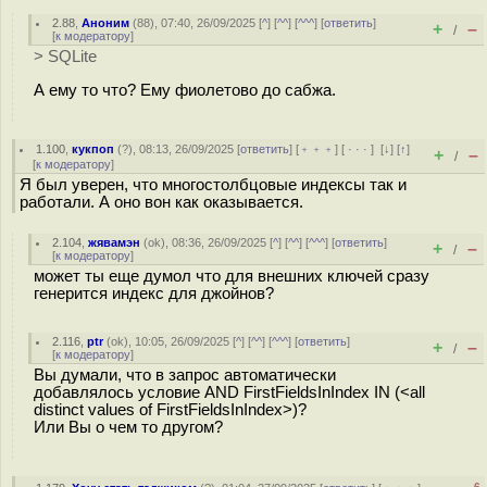
2.88
,
Аноним
(
88
), 07:40, 26/09/2025 [
^
] [
^^
] [
^^^
] [
ответить
]
+
–
/
[
к модератору
]
> SQLite
А ему то что? Ему фиолетово до сабжа.
1.100
,
кукпоп
(
?
), 08:13, 26/09/2025 [
ответить
] [
﹢﹢﹢
] [
· · ·
]
[
↓
] [
↑
]
+
–
/
[
к модератору
]
Я был уверен, что многостолбцовые индексы так и
работали. А оно вон как оказывается.
2.104
,
жявамэн
(
ok
), 08:36, 26/09/2025 [
^
] [
^^
] [
^^^
] [
ответить
]
+
–
/
[
к модератору
]
может ты еще думол что для внешних ключей сразу
генерится индекс для джойнов?
2.116
,
ptr
(
ok
), 10:05, 26/09/2025 [
^
] [
^^
] [
^^^
] [
ответить
]
+
–
/
[
к модератору
]
Вы думали, что в запрос автоматически
добавлялось условие AND FirstFieldsInIndex IN (<all
distinct values of FirstFieldsInIndex>)?
Или Вы о чем то другом?
–6