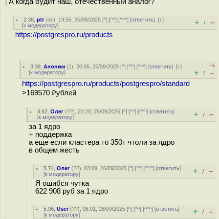
А когда будит наш, отечественный аналог?
2.38
,
ptr
(
ok
), 19:55, 25/09/2025 [
^
] [
^^
] [
^^^
] [
ответить
]
[
↓
]
+
–
/
[
к модератору
]
https://postgrespro.ru/products
–1
3.39
,
Аноним
(
1
), 20:05, 25/09/2025 [
^
] [
^^
] [
^^^
] [
ответить
]
[
↓
]
+
–
[
к модератору
]
/
https://postgrespro.ru/products/postgrespro/standard
>169570 ₽ублей
4.62
,
Олег
(
??
), 23:20, 25/09/2025 [
^
] [
^^
] [
^^^
] [
ответить
]
+
–
/
[
к модератору
]
за 1 ядро
+ поддержка
а еще если кластера то 350т чтоли за ядро
в общем жесть
5.74
,
Олег
(
??
), 03:09, 26/09/2025 [
^
] [
^^
] [
^^^
] [
ответить
]
+
–
/
[
к модератору
]
Я ошибся чутка
622 908 руб за 1 ядро
5.96
,
User
(
??
), 08:01, 26/09/2025 [
^
] [
^^
] [
^^^
] [
ответить
]
+
–
/
[
к модератору
]