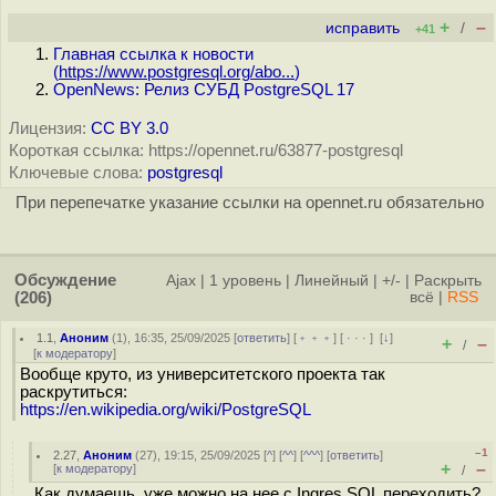
+
–
исправить
/
+41
Главная ссылка к новости
(
https://www.postgresql.org/abo...
)
OpenNews: Релиз СУБД PostgreSQL 17
Лицензия:
CC BY 3.0
Короткая ссылка: https://opennet.ru/63877-postgresql
Ключевые слова:
postgresql
При перепечатке указание ссылки на opennet.ru обязательно
Обсуждение
Ajax
|
1 уровень
|
Линейный
|
+/-
|
Раскрыть
(206)
всё
|
RSS
1.1
,
Аноним
(
1
), 16:35, 25/09/2025 [
ответить
] [
﹢﹢﹢
] [
· · ·
]
[
↓
]
+
–
/
[
к модератору
]
Вообще круто, из университетского проекта так
раскрутиться:
https://en.wikipedia.org/wiki/PostgreSQL
–1
2.27
,
Аноним
(
27
), 19:15, 25/09/2025 [
^
] [
^^
] [
^^^
] [
ответить
]
+
–
[
к модератору
]
/
Как думаешь, уже можно на нее с Ingres SQL переходить?