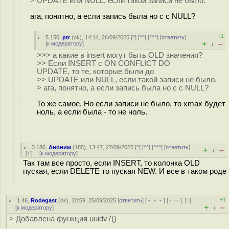
> UPDATE или NULL, если такой записи не было.
ага, понятно, а если запись была но с с NULL?
+1
5.150
,
ptr
(
ok
), 14:14, 26/09/2025 [
^
] [
^^
] [
^^^
] [
ответить
]
+
–
[
к модератору
]
/
>>> а какие в insert могут быть OLD значения?
>> Если INSERT с ON CONFLICT DO
UPDATE, то те, которые были до
>> UPDATE или NULL, если такой записи не было.
> ага, понятно, а если запись была но с с NULL?
То же самое. Но если записи не было, то xmax будет
ноль, а если была - то не ноль.
3.186
,
Аноним
(
185
), 13:47, 27/09/2025 [
^
] [
^^
] [
^^^
] [
ответить
]
+
–
/
[
↑
] [
к модератору
]
Так там все просто, если INSERT, то колонка OLD
пуская, если DELETE то пуская NEW. И все в таком роде
+1
1.46
,
Rodegast
(
ok
), 20:59, 25/09/2025 [
ответить
] [
﹢﹢﹢
] [
· · ·
]
[
↑
]
+
–
[
к модератору
]
/
> Добавлена функция uuidv7()