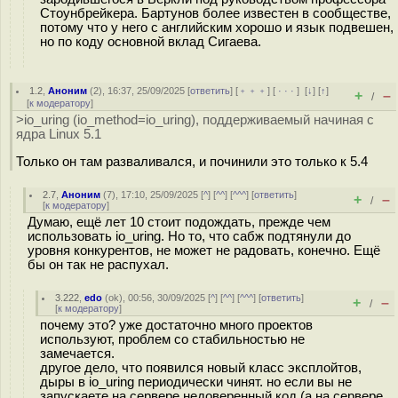
Стоунбрейкера. Бартунов более известен в сообществе,
потому что у него с английским хорошо и язык подвешен,
но по коду основной вклад Сигаева.
1.2
,
Аноним
(
2
), 16:37, 25/09/2025 [
ответить
] [
﹢﹢﹢
] [
· · ·
]
[
↓
] [
↑
]
+
–
/
[
к модератору
]
>io_uring (io_method=io_uring), поддерживаемый начиная с
ядра Linux 5.1
Только он там разваливался, и починили это только к 5.4
2.7
,
Аноним
(
7
), 17:10, 25/09/2025 [
^
] [
^^
] [
^^^
] [
ответить
]
+
–
/
[
к модератору
]
Думаю, ещё лет 10 стоит подождать, прежде чем
использовать io_uring. Но то, что сабж подтянули до
уровня конкурентов, не может не радовать, конечно. Ещё
бы он так не распухал.
3.222
,
edo
(
ok
), 00:56, 30/09/2025 [
^
] [
^^
] [
^^^
] [
ответить
]
+
–
/
[
к модератору
]
почему это? уже достаточно много проектов
используют, проблем со стабильностью не
замечается.
другое дело, что появился новый класс эксплойтов,
дыры в io_uring периодически чинят. но если вы не
запускаете на сервере недоверенный код (а на сервере