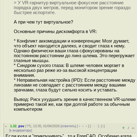
> У VR-гарнитур виртуальное фокусное расстояние
порядка двух метров, перед монитором зрение гораздо
быстрее испортите.
А при чем тут виртуальное?
Основные причины дискомфорта в VR:
* Конфликт аккомодации и конвергенции: Мозг думает,
что объект находится далеко, и сводит глаза к нему.
Однако физически ваши глаза сфокусированы на
постоянном расстоянии до линз шлема. Это перегружает
глазные мышцы.
* Синдром сухого глаза: В шлеме человек моргает в
несколько раз реже из-за высокой концентрации
внимания.
* Неправильная настройка (IPD): Если расстояние между
линзами не совпадает с расстоянием между вашими
зрачками, глаза будут сильно косить и уставать.
Вывод: Риск ухудшить зрение в качественном VR-шлеме
примерно такой же, как при долгой работе за обычным
компьютером
1.32
,
psv
(
??
), 13:35, 01/06/2026 [
ответить
] [
﹢﹢﹢
] [
· · ·
]
[
↑
]
+
–
/
[
к модератору
]
Если куда и "прикручивать" , то к FreeCAD. Особенно когда