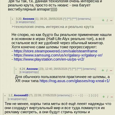
Зря ты так, т.к. данная технология очень интересна и
реально крута, просто есть нюанс - она багует
вестибулярный аппарат)))))
3.20
,
Аноним
(
1
), 09:26, 28/05/2026 [
^
] [
^^
] [
^^^
] [
ответить
]
+
–
/
[
к модератору
]
>технология очень интересна и реально крута
Не спорю, но как будто бы реальное применение нашли
в основном в играх (Half-Life Alyx реально топ), а всё
остальное всё же удобней через обычный монитор.
Хотя конечно сами шлемы тоже прогрессируют:
-
https://store.steampowered.com/sale/steamframe
-
https://www.samsung.com/us/xr/galaxy-xr/galaxy-xr/
-
https://www.playstation.com/en-us/ps-vr2/
4.24
,
Аноним
(
23
), 12:40, 28/05/2026 [
^
] [
^^
] [
^^^
] [
ответить
]
+
–
/
[
к модератору
]
Для обычного пользователя практичнее не шлемы, а
XR очки типа
https://rog.asus.com/glasses/rog-xreal-r1/
1.2
,
Аноним83
(
?
), 22:09, 27/05/2026 [
ответить
] [
﹢﹢﹢
] [
· · ·
]
[
↓
] [
↑
]
+
–
/
[
к модератору
]
Тем не менее, корпы типа меты всё ещё лееят надежды что
они создадут виртуальный мир и все туда ломанутся их
рекламу смотреть, а они будут стричь купоны и