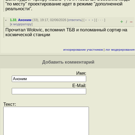
"по месту" проектирование идет в режиме "дополненной
реальности".
1.33
,
Аноним
(
33
), 19:17, 02/06/2026 [
ответить
] [
﹢﹢﹢
] [
· · ·
]
+
–
/
[
к модератору
]
Прочитал Wolovic, вспомнил ТБВ и поломанный сортир на
космической станции
игнорирование участников
|
лог модерирования
Добавить комментарий
Имя:
E-Mail:
Текст: