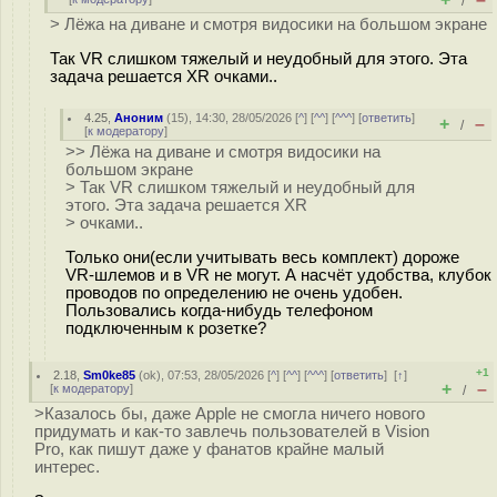
/
> Лёжа на диване и смотря видосики на большом экране
Так VR слишком тяжелый и неудобный для этого. Эта
задача решается XR очками..
4.25
,
Аноним
(
15
), 14:30, 28/05/2026 [
^
] [
^^
] [
^^^
] [
ответить
]
+
–
/
[
к модератору
]
>> Лёжа на диване и смотря видосики на
большом экране
> Так VR слишком тяжелый и неудобный для
этого. Эта задача решается XR
> очками..
Только они(если учитывать весь комплект) дороже
VR-шлемов и в VR не могут. А насчёт удобства, клубок
проводов по определению не очень удобен.
Пользовались когда-нибудь телефоном
подключенным к розетке?
+1
2.18
,
Sm0ke85
(
ok
), 07:53, 28/05/2026 [
^
] [
^^
] [
^^^
] [
ответить
]
[
↑
]
+
–
[
к модератору
]
/
>Казалось бы, даже Apple не смогла ничего нового
придумать и как-то завлечь пользователей в Vision
Pro, как пишут даже у фанатов крайне малый
интерес.