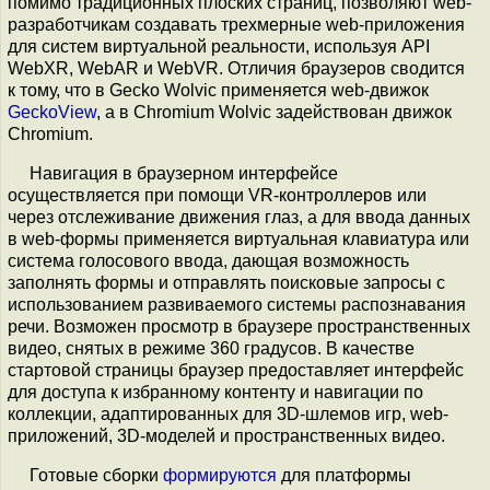
помимо традиционных плоских страниц, позволяют web-
разработчикам создавать трехмерные web-приложения
для систем виртуальной реальности, используя API
WebXR, WebAR и WebVR. Отличия браузеров сводится
к тому, что в Gecko Wolvic применяется web-движок
GeckoView
, а в Chromium Wolvic задействован движок
Chromium.
Навигация в браузерном интерфейсе
осуществляется при помощи VR-контроллеров или
через отслеживание движения глаз, а для ввода данных
в web-формы применяется виртуальная клавиатура или
система голосового ввода, дающая возможность
заполнять формы и отправлять поисковые запросы с
использованием развиваемого системы распознавания
речи. Возможен просмотр в браузере пространственных
видео, снятых в режиме 360 градусов. В качестве
стартовой страницы браузер предоставляет интерфейс
для доступа к избранному контенту и навигации по
коллекции, адаптированных для 3D-шлемов игр, web-
приложений, 3D-моделей и пространственных видео.
Готовые сборки
формируются
для платформы