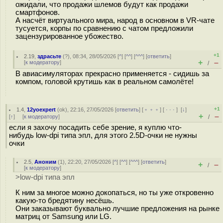
ожидали, что продажи шлемов будут как продажи
смартфонов.
А насчёт виртуального мира, народ в основном в VR-чате
тусуется, корпы по сравнению с чатом предложили
зацензурированное убожество.
+1
2.19
,
здрасьте
(
?
), 08:34, 28/05/2026 [
^
] [
^^
] [
^^^
] [
ответить
]
+
–
[
к модератору
]
/
В авиасимуляторах прекрасно применяется - сидишь за
компом, головой крутишь как в реальном самолёте!
+1
1.4
,
12yoexpert
(
ok
), 22:16, 27/05/2026 [
ответить
] [
﹢﹢﹢
] [
· · ·
]
[
↓
]
+
–
[
↑
] [
к модератору
]
/
если я захочу посадить себе зрение, я куплю что-
нибудь low-dpi типа эпл, для этого 2.5D-очки не нужны
очки
2.5
,
Аноним
(
1
), 22:20, 27/05/2026 [
^
] [
^^
] [
^^^
] [
ответить
]
+
–
/
[
к модератору
]
>low-dpi типа эпл
К ним за многое можно докопаться, но ты уже откровенно
какую-то бредятину несёшь.
Они заказывают буквально лучшие предложения на рынке
матриц от Samsung или LG.