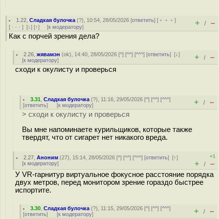
1.22
,
Сладкая булочка
(
?
), 10:54, 28/05/2026 [
ответить
] [
﹢﹢﹢
]
+
–
/
[
· · ·
]
[
↓
] [
↑
] [
к модератору
]
Как с порчей зрения дела?
2.26
,
жявамэн
(
ok
), 14:40, 28/05/2026 [
^
] [
^^
] [
^^^
] [
ответить
]
[
↓
]
+
–
/
[
к модератору
]
сходи к окулисту и проверься
3.31
,
Сладкая булочка
(
?
), 11:16, 29/05/2026 [
^
] [
^^
] [
^^^
]
+
–
/
[
ответить
]
[
к модератору
]
> сходи к окулисту и проверься
Вы мне напоминаете курильщиков, которые также
твердят, что от сигарет нет никакого вреда.
+1
2.27
,
Аноним
(
27
), 15:14, 28/05/2026 [
^
] [
^^
] [
^^^
] [
ответить
]
[
↑
]
+
–
[
к модератору
]
/
У VR-гарнитур виртуальное фокусное расстояние порядка
двух метров, перед монитором зрение гораздо быстрее
испортите.
3.30
,
Сладкая булочка
(
?
), 11:15, 29/05/2026 [
^
] [
^^
] [
^^^
]
+
–
/
[
ответить
]
[
к модератору
]