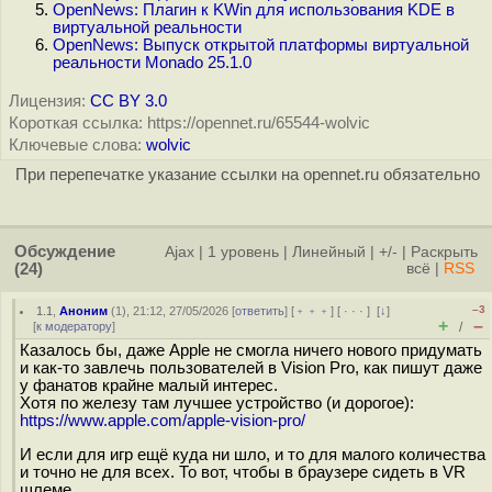
OpenNews: Плагин к KWin для использования KDE в
виртуальной реальности
OpenNews: Выпуск открытой платформы виртуальной
реальности Monado 25.1.0
Лицензия:
CC BY 3.0
Короткая ссылка: https://opennet.ru/65544-wolvic
Ключевые слова:
wolvic
При перепечатке указание ссылки на opennet.ru обязательно
Обсуждение
Ajax
|
1 уровень
|
Линейный
|
+/-
|
Раскрыть
(24)
всё
|
RSS
–3
1.1
,
Аноним
(
1
), 21:12, 27/05/2026 [
ответить
] [
﹢﹢﹢
] [
· · ·
]
[
↓
]
+
–
[
к модератору
]
/
Казалось бы, даже Apple не смогла ничего нового придумать
и как-то завлечь пользователей в Vision Pro, как пишут даже
у фанатов крайне малый интерес.
Хотя по железу там лучшее устройство (и дорогое):
https://www.apple.com/apple-vision-pro/
И если для игр ещё куда ни шло, и то для малого количества
и точно не для всех. То вот, чтобы в браузере сидеть в VR
шлеме...