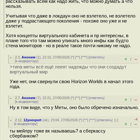
рассказывать всем как надо жить, что можно думать а что
нельзя.
Учитывая что даже в локдаун оно не взлетело, не взлетело
даже у подрастающего поколения - похоже оно уже и не
взлетит.
Хотя концепты виртуального кабинета и пр интересны, в
плане того что там можно упихать много инфы как будто
стена мониторов - но в реале такое почти никому не надо.
2.3
,
Аноним
(
1
), 22:15, 27/05/2026 [
^
] [
^^
] [
^^^
] [
ответить
]
+
–
/
[
к модератору
]
>типа меты всё ещё лееят надежды что они создадут
виртуальный мир
Уже нет, они свернули свою Horizon Worlds в начал этого
года.
2.7
,
Аноним
(
7
), 22:21, 27/05/2026 [
^
] [
^^
] [
^^^
] [
ответить
]
+
–
/
[
к модератору
]
Ну в том виде, что у Меты, оно было обречено изначально.
–6
2.12
,
12yoexpert
(
ok
), 23:04, 27/05/2026 [
^
] [
^^
] [
^^^
] [
ответить
]
[
↓
]
+
–
[
к модератору
]
/
ты мейлру тоже вк называешь? а сберкассу
сбербанком?