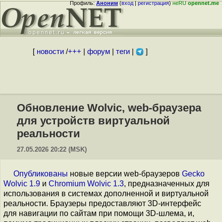
Профиль:
Аноним
(
вход
|
регистрация
)
неRU
opennet.me
[
новости
/
+++
|
форум
|
теги
|
]
Обновление Wolvic, web-браузера
для устройств виртуальной
реальности
27.05.2026 20:22 (MSK)
Опубликованы
новые версии web-браузеров
Gecko
Wolvic 1.9
и
Chromium Wolvic 1.3
, предназначенных для
использования в системах дополненной и виртуальной
реальности. Браузеры предоставляют 3D-интерфейс
для навигации по сайтам при помощи 3D-шлема, и,