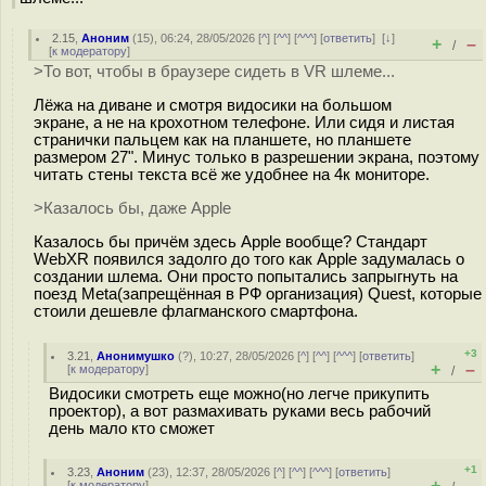
2.15
,
Аноним
(
15
), 06:24, 28/05/2026 [
^
] [
^^
] [
^^^
] [
ответить
]
[
↓
]
+
–
/
[
к модератору
]
>То вот, чтобы в браузере сидеть в VR шлеме...
Лёжа на диване и смотря видосики на большом
экране, а не на крохотном телефоне. Или сидя и листая
странички пальцем как на планшете, но планшете
размером 27". Минус только в разрешении экрана, поэтому
читать стены текста всё же удобнее на 4к мониторе.
>Казалось бы, даже Apple
Казалось бы причём здесь Apple вообще? Стандарт
WebXR появился задолго до того как Apple задумалась о
создании шлема. Они просто попытались запрыгнуть на
поезд Meta(запрещённая в РФ организация) Quest, которые
стоили дешевле флагманского смартфона.
+3
3.21
,
Анонимушко
(
?
), 10:27, 28/05/2026 [
^
] [
^^
] [
^^^
] [
ответить
]
+
–
[
к модератору
]
/
Видосики смотреть еще можно(но легче прикупить
проектор), а вот размахивать руками весь рабочий
день мало кто сможет
+1
3.23
,
Аноним
(
23
), 12:37, 28/05/2026 [
^
] [
^^
] [
^^^
] [
ответить
]
+
–
[
к модератору
]