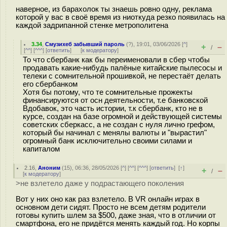
наверное, из барахолок ты знаешь ровно одну, реклама
которой у вас в своё время из ниоткуда резко появилась на
каждой задрипанной стенке метрополитена
3.34
,
Смузихеб забывший пароль
(
?
), 19:01, 03/06/2026 [
^
]
+
–
/
[
^^
] [
^^^
] [
ответить
]
[
к модератору
]
То что сбербанк как бы переименовали в сбер чтобы
продавать какие-нибудь палёные китайские пылесосы и
телеки с сомнительной прошивкой, не перестаёт делать
его сбербанком
Хотя бы потому, что те сомнительные прожекты
финансируются от осн деятельности, т.е банковской
Вдобавок, это часть истории, т.к сбербанк, кто не в
курсе, создан на базе огромной и действующей системы
советских сберкасс, а не создан с нуля лично грефом,
который бы начинал с менялы валюты и "вырастил"
огромный банк исключительно своими силами и
капиталом
2.16
,
Аноним
(
15
), 06:36, 28/05/2026 [
^
] [
^^
] [
^^^
] [
ответить
]
[
↑
]
+
–
/
[
к модератору
]
>не взлетело даже у подрастающего поколения
Вот у них оно как раз взлетело. В VR онлайн играх в
основном дети сидят. Просто не всем детям родители
готовы купить шлем за $500, даже зная, что в отличии от
смартфона, его не придётся менять каждый год. Но корпы