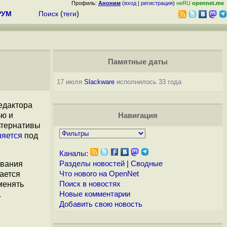
Профиль:
Аноним
(
вход
|
регистрация
)
неRU
opennet.me
РУМ
Поиск
(
теги
)
Памятные даты
17 июля
Slackware
исполнилось 33 года
едактора
ью и
Навигация
ьтернативы
няется
под
Каналы:
ования
Разделы новостей
|
Сводные
ается
Что нового на OpenNet
менять
Поиск в новостях
.
Новые комментарии
Добавить свою новость