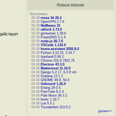
Новые версии
Программы:
06.08
mesa 3d 26.2
05.08
OpenVPN 2.7.6
05.08
NetBeans 31
05.08
ublock 1.73.0
05.08
gstreamer 1.28.6
действует
05.08
PowerDNS 5.1.4
05.08
node.js 26.7.0
05.08
VSCode 1.132.0
05.08
home-assistant 2026.8.0
05.08
Python 3.13.15, 3.14.7
05.08
hyprland 0.56.2
05.08
Chrome 151.0.7922.75
04.08
Electron 43.3.0
04.08
Mattermost 11.10.0
04.08
Django 5.2.17, 6.0.8
vln
04.08
Grafana 13.1.2
04.08
GNOME 49.9, 50.4
04.08
Unbound 1.26.0
04.08
Erlang 29.0.5
04.08
PeerTube 8.2.4
04.08
Pale Moon 34.3.2
04.08
bootc 1.16.7
04.08
Lua 5.5.1
04.08
Thunderbird 153.0.2
далее>>