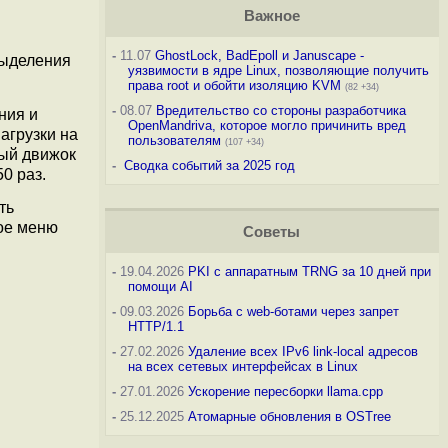
ы
Важное
-
11.07
GhostLock, BadEpoll и Januscape -
выделения
уязвимости в ядре Linux, позволяющие получить
права root и обойти изоляцию KVM
(82 +34)
-
08.07
Вредительство со стороны разработчика
ния и
OpenMandriva, которое могло причинить вред
агрузки на
пользователям
(107 +34)
вый движок
-
Сводка событий за 2025 год
0 раз.
ть
ое меню
Советы
-
19.04.2026
PKI с аппаратным TRNG за 10 дней при
помощи AI
-
09.03.2026
Борьба с web-ботами через запрет
HTTP/1.1
-
27.02.2026
Удаление всех IPv6 link-local адресов
на всех сетевых интерфейсах в Linux
-
27.01.2026
Ускорение пересборки llama.cpp
-
25.12.2025
Атомарные обновления в OSTree