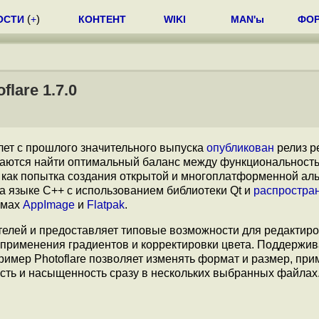
ОСТИ
(
+
)
КОНТЕНТ
WIKI
MAN'ы
ФО
lare 1.7.0
 лет с прошлого значительного выпуска
опубликован
релиз р
ытаются найти оптимальный баланс между функциональност
 как попытка создания открытой и многоплатформенной ал
на языке С++ с использованием библиотеки Qt и
распростра
рмах
AppImage
и
Flatpak
.
телей и предоставляет типовые возможности для редактир
 применения градиентов и корректировки цвета. Поддержив
ример Photoflare позволяет изменять формат и размер, при
сть и насыщенность сразу в нескольких выбранных файлах