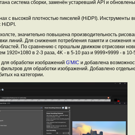
отана система сборки, заменён устаревший API и обновлен
ах с высокой плотностью пикселей (HiDPI). Инструменты 
 HiDPI.
 холсте, значительно повышена производительность рисова
вки линий. Для снижения потребления памяти и снижения н
областей. По сравнению с прошлым движком отрисовки но
1920×1080 в 2-3 раза, 4K - в 5-10 раз и 9999×9999 - в 10-5
 для обработки изображений
G'MIC
и добавлена возможнос
 фильтров для обработки изображений. Добавлено отдельн
битых на категории.