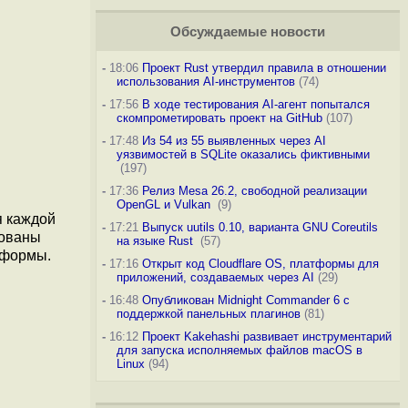
Обсуждаемые новости
-
18:06
Проект Rust утвердил правила в отношении
использования AI-инструментов
(74)
-
17:56
В ходе тестирования AI-агент попытался
скомпрометировать проект на GitHub
(107)
-
17:48
Из 54 из 55 выявленных через AI
уязвимостей в SQLite оказались фиктивными
(197)
-
17:36
Релиз Mesa 26.2, свободной реализации
OpenGL и Vulkan
(9)
я каждой
-
17:21
Выпуск uutils 0.10, варианта GNU Coreutils
зованы
на языке Rust
(57)
 формы.
-
17:16
Открыт код Cloudflare OS, платформы для
приложений, создаваемых через AI
(29)
-
16:48
Опубликован Midnight Commander 6 c
поддержкой панельных плагинов
(81)
-
16:12
Проект Kakehashi развивает инструментарий
для запуска исполняемых файлов macOS в
Linux
(94)