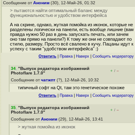
Сообщение от
Аноним
(30), 12-Май-26, 01:32
> пытаются найти оптимальный баланс между
функциональностью и удобством интерфейса
А на скрине, однако, жуткая помойка из иконок, которые не
разделены логически на панели, есть вообще лишние (вам
правда нужно 50 раз в день запускать печать, или зачем
оно там прямо на панели?) К тому же они не совпадают по
стилю, размеру. Просто всё свалено в кучу. Пацаны идут к
успеху с таким "удобством интерфейса" :)
Ответить
|
Правка
|
Наверх
|
Cообщить модератору
34
.
"Выпуск редактора изображений
+
–
/
Photoflare 1.7.0"
Сообщение от
чатжпт
(?), 12-Май-26, 10:32
типичный софт на Qt, там это генетическое похоже
Ответить
|
Правка
|
Наверх
|
Cообщить модератору
35
.
"Выпуск редактора изображений
+
–
/
Photoflare 1.7.0"
Сообщение от
Аноним
(29), 12-Май-26, 13:41
> жуткая помойка из иконок