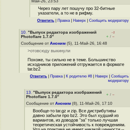
Май-26, 23:53
Через пару лет пошучу про 32-битные
указатели, а то не в рифму.
Ответить
|
Правка
|
Наверх
|
Cообщить модератору
10.
"Выпуск редактора изображений
–2
+
–
Photoflare 1.7.0"
/
Сообщение от
Аноним
(5), 11-Май-26, 16:48
>отовсюду выкинули
Похоже, ты сильно не в теме. Большинство
исходников приложений отгружается в формате
tar.bz2
Ответить
|
Правка
|
К родителю #8
|
Наверх
|
Cообщить
модератору
13.
"Выпуск редактора изображений
+
–
/
Photoflare 1.7.0"
Сообщение от
Аноним
(8), 11-Май-26, 17:10
Вообще-то tar.gz и zip. Все дистрибутивы
давно забыли про bz2. Это был худший из
вариантов, из доводов "за" только лучшая
теоретическая устойчивость к повреждениям.
Что на практике не имеет никакой ценности --