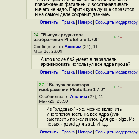
повреждения фатальны и восстанавливать
ничего не надо. Парити куда лучше справится
и на самом деле сохранит данные.
Ответить
|
Правка
|
Наверх
|
Cообщить модератору
24
.
"Выпуск редактора
+
–
/
изображений Photoflare 1.7.0"
Сообщение от
Аноним
(24), 11-
Май-26, 23:09
А кто кроме бз2 умеет в параллель
архивировать используя все ядра проца?
Ответить
|
Правка
|
Наверх
|
Cообщить модератору
27
.
"Выпуск редактора
+
–
/
изображений Photoflare 1.7.0"
Сообщение от
Аноним
(27), 11-
Май-26, 23:50
Из "олдовых" - xz, можно включить
многопоточность на все ядра (или
выставить по желанию). Для gz - pigz. Из
новых - pzstd для zstd. И т.д.
Ответить
|
Правка
|
Наверх
|
Cообщить модератору