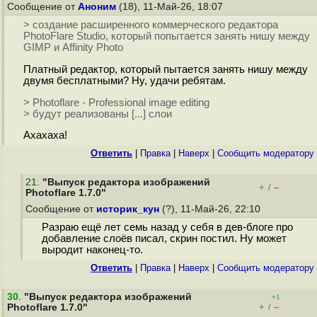
Сообщение от
Аноним
(18), 11-Май-26, 18:07
> создание расширенного коммерческого редактора
PhotoFlare Studio, который попытается занять нишу между
GIMP и Affinity Photo
Платный редактор, который пытается занять нишу между
двумя бесплатными? Ну, удачи ребятам.
> Photoflare - Professional image editing
> будут реализованы [...] слои
Ахахаха!
Ответить
|
Правка
|
Наверх
|
Cообщить модератору
21
.
"Выпуск редактора изображений
+
–
/
Photoflare 1.7.0"
Сообщение от
историк_кун
(?), 11-Май-26, 22:10
Разраю ещё лет семь назад у себя в дев-блоге про
добавление слоёв писал, скрин постил. Ну может
выродит наконец-то.
Ответить
|
Правка
|
Наверх
|
Cообщить модератору
30
.
"Выпуск редактора изображений
+1
+
–
Photoflare 1.7.0"
/