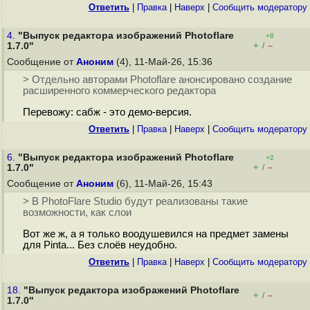
Ответить
|
Правка
|
Наверх
|
Cообщить модератору
4.
"Выпуск редактора изображений Photoflare
+8
+
–
1.7.0"
/
Сообщение от
Аноним
(4), 11-Май-26, 15:36
> Отдельно авторами Photoflare анонсировано создание
расширенного коммерческого редактора
Перевожу: сабж - это демо-версия.
Ответить
|
Правка
|
Наверх
|
Cообщить модератору
6.
"Выпуск редактора изображений Photoflare
+2
+
–
1.7.0"
/
Сообщение от
Аноним
(6), 11-Май-26, 15:43
> В PhotoFlare Studio будут реализованы такие
возможности, как слои
Вот же ж, а я только воодушевился на предмет замены
для Pinta... Без слоёв неудобно.
Ответить
|
Правка
|
Наверх
|
Cообщить модератору
18.
"Выпуск редактора изображений Photoflare
+
–
/
1.7.0"