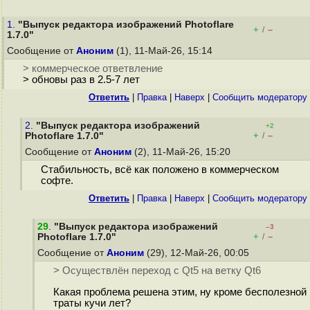
1.
"Выпуск редактора изображений Photoflare
+
–
/
1.7.0"
Сообщение от
Аноним
(1), 11-Май-26, 15:14
> коммерческое ответвление
> обновы раз в 2.5-7 лет
Ответить
|
Правка
|
Наверх
|
Cообщить модератору
2.
"Выпуск редактора изображений
+2
+
–
Photoflare 1.7.0"
/
Сообщение от
Аноним
(2), 11-Май-26, 15:20
Стабильность, всё как положено в коммерческом
софте.
Ответить
|
Правка
|
Наверх
|
Cообщить модератору
29
.
"Выпуск редактора изображений
–3
+
–
Photoflare 1.7.0"
/
Сообщение от
Аноним
(29), 12-Май-26, 00:05
> Осуществлён переход c Qt5 на ветку Qt6
Какая проблема решена этим, ну кроме бесполезной
траты кучи лет?