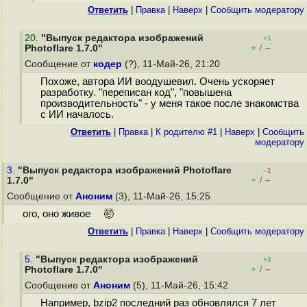
Ответить
|
Правка
|
Наверх
|
Cообщить модератору
20
.
"Выпуск редактора изображений
+1
+
–
Photoflare 1.7.0"
/
Сообщение от
кодер
(?), 11-Май-26, 21:20
Похоже, автора ИИ воодушевил. Очень ускоряет
разработку. "переписан код", "повышена
производительность" - у меня такое после знакомства
с ИИ началось.
Ответить
|
Правка
|
К родителю #1
|
Наверх
|
Cообщить
модератору
3.
"Выпуск редактора изображений Photoflare
–1
+
–
1.7.0"
/
Сообщение от
Аноним
(3), 11-Май-26, 15:25
ого, оно живое 🤯
Ответить
|
Правка
|
Наверх
|
Cообщить модератору
5.
"Выпуск редактора изображений
+3
+
–
Photoflare 1.7.0"
/
Сообщение от
Аноним
(5), 11-Май-26, 15:42
Например, bzip2 последний раз обновлялся 7 лет