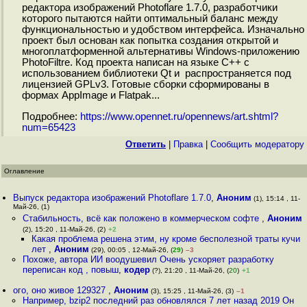
редактора изображений Photoflare 1.7.0, разработчики
которого пытаются найти оптимальный баланс между
функциональностью и удобством интерфейса. Изначально
проект был основан как попытка создания открытой и
многоплатформенной альтернативы Windows-приложению
PhotoFiltre. Код проекта написан на языке С++ с
использованием библиотеки Qt и распространяется под
лицензией GPLv3. Готовые сборки сформированы в
формах AppImage и Flatpak...
Подробнее:
https://www.opennet.ru/opennews/art.shtml?
num=65423
Ответить
|
Правка
|
Cообщить модератору
Оглавление
Выпуск редактора изображений Photoflare 1.7.0
,
Аноним
(1), 15:14 , 11-
Май-26, (1)
Стабильность, всё как положено в коммерческом софте
,
Аноним
(2), 15:20 , 11-Май-26, (2)
+2
Какая проблема решена этим, ну кроме бесполезной траты кучи
лет
,
Аноним
(29), 00:05 , 12-Май-26, (
29
)
–3
Похоже, автора ИИ воодушевил Очень ускоряет разработку
переписан код , повыш
,
кодер
(?), 21:20 , 11-Май-26, (
20
)
+1
ого, оно живое 129327
,
Аноним
(3), 15:25 , 11-Май-26, (3)
–1
Например, bzip2 последний раз обновлялся 7 лет назад 2019 Он