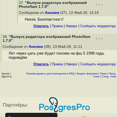
37
.
"Выпуск редактора изображений
+
–
/
Photoflare 1.7.0"
Сообщение от
Аноним
(37), 12-Май-26, 14:19
Низзя. Бизопастност!
Ответить
|
Правка
|
Наверх
|
Cообщить модератору
38
.
"Выпуск редактора изображений Photoflare
+
–
/
1.7.0"
Сообщение от
Аноним
(38), 13-Май-26, 11:21
Лет через цать уже будет похоже на фш 5 1998 года,
подождём
Ответить
|
Правка
|
Наверх
|
Cообщить модератору
Архив
|
Рекомендовать для помещения в FAQ
|
Индекс форумов
|
Темы
|
Пред.
Удалить
тема
|
След. тема
Партнёры: