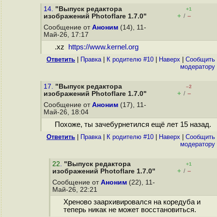
14.
"Выпуск редактора
+1
+
–
изображений Photoflare 1.7.0"
/
Сообщение от
Аноним
(14), 11-
Май-26, 17:17
.xz
https://www.kernel.org
Ответить
|
Правка
|
К родителю #10
|
Наверх
|
Cообщить
модератору
17.
"Выпуск редактора
–2
+
–
изображений Photoflare 1.7.0"
/
Сообщение от
Аноним
(17), 11-
Май-26, 18:04
Похоже, ты зачебурнетился ещё лет 15 назад.
Ответить
|
Правка
|
К родителю #10
|
Наверх
|
Cообщить
модератору
22
.
"Выпуск редактора
+1
+
–
изображений Photoflare 1.7.0"
/
Сообщение от
Аноним
(22), 11-
Май-26, 22:21
Хреново заархивировался на коредуба и
теперь никак не может восстановиться.