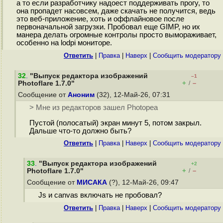
а то если разработчику надоест поддерживать прогу, то
она пропадет насовсем, даже скачать не получится, ведь
это веб-приложение, хоть и оффлайновое после
первоначальной загрузки. Пробовал еще GIMP, но их
манера делать огромные контролы просто вымораживает,
особенно на lodpi мониторе.
Ответить
|
Правка
|
Наверх
|
Cообщить модератору
32
.
"Выпуск редактора изображений
–1
+
–
Photoflare 1.7.0"
/
Сообщение от
Аноним
(32), 12-Май-26, 07:31
> Мне из редакторов зашел Photopea
Пустой (полосатый) экран минут 5, потом закрыл.
Дальше что-то должно быть?
Ответить
|
Правка
|
Наверх
|
Cообщить модератору
33
.
"Выпуск редактора изображений
+2
+
–
Photoflare 1.7.0"
/
Сообщение от
МИСАКА
(?), 12-Май-26, 09:47
Js и canvas включать не пробовал?
Ответить
|
Правка
|
Наверх
|
Cообщить модератору