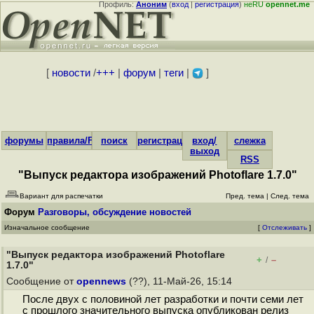
Профиль:
Аноним
(
вход
|
регистрация
)
неRU
opennet.me
[
новости
/
+++
|
форум
|
теги
|
]
форумы
правила/FAQ
поиск
регистрация
вход/
слежка
выход
RSS
"Выпуск редактора изображений Photoflare 1.7.0"
Вариант для распечатки
Пред. тема
|
След. тема
Форум
Разговоры, обсуждение новостей
Изначальное сообщение
[
Отслеживать
]
"Выпуск редактора изображений Photoflare
+
–
/
1.7.0"
Сообщение от
opennews
(??), 11-Май-26, 15:14
После двух с половиной лет разработки и почти семи лет
с прошлого значительного выпуска опубликован релиз