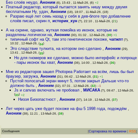
Без слоёв неудо
,
Аноним
(6), 15:43 , 11-Май-26, (6)
+2
Платный редактор, который пытается занять нишу между двумя
бесплатными Ну, удач
,
Аноним
(18), 18:07 , 11-Май-26, (18)
Разраю ещё лет семь назад у себя в дев-блоге про добавление
слоёв писал, скрин п
,
историк_кун
(?), 22:10 , 11-Май-26, (
21
)
А на скрине, однако, жуткая помойка из иконок, которые не
разделены логически на
,
Аноним
(30), 01:32 , 12-Май-26, (
30
)
+1
типичный софт на Qt, там это генетическое похоже
,
чатжпт
(?),
10:32 , 12-Май-26, (
)
34
Это следствие тулкита, на котором оно сделано
,
Аноним
(29),
13:41 , 12-Май-26, (
)
35
Но для гномеров же сделано, можно было интерфейс и попроще
- пары иконок бы хват
,
Аноним
(36), 14:00 , 12-Май-26, (
36
)
Мне из редакторов зашел Photopea Работает на всём, лишь бы был
браузер, загружа
,
Аноним
(31), 06:42 , 12-Май-26, (
31
)
+1
Пустой полосатый экран минут 5, потом закрыл Дальше что-то
должно быть
,
Аноним
(32), 07:31 , 12-Май-26, (
32
)
–1
Js и canvas включать не пробовал
,
МИСАКА
(?), 09:47 , 12-Май-26,
(
)
33
+2
Низзя Бизопастност
,
Аноним
(37), 14:19 , 12-Май-26, (
37
)
Лет через цать уже будет похоже на фш 5 1998 года, подождём
,
Аноним
(38), 11:21 , 13-Май-26, (
38
)
Сообщения
[
Сортировка по времени
|
RSS
]