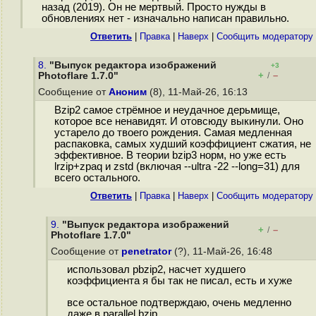
назад (2019). Он не мертвый. Просто нужды в
обновлениях нет - изначально написан правильно.
Ответить
|
Правка
|
Наверх
|
Cообщить модератору
8.
"Выпуск редактора изображений
+3
+
–
Photoflare 1.7.0"
/
Сообщение от
Аноним
(8), 11-Май-26, 16:13
Bzip2 самое стрёмное и неудачное дерьмище,
которое все ненавидят. И отовсюду выкинули. Оно
устарело до твоего рождения. Самая медленная
распаковка, самых худший коэффициент сжатия, не
эффективное. В теории bzip3 норм, но уже есть
lrzip+zpaq и zstd (включая --ultra -22 --long=31) для
всего остального.
Ответить
|
Правка
|
Наверх
|
Cообщить модератору
9.
"Выпуск редактора изображений
+
–
/
Photoflare 1.7.0"
Сообщение от
penetrator
(?), 11-Май-26, 16:48
использовал pbzip2, насчет худшего
коэффициента я бы так не писал, есть и хуже
все остальное подтверждаю, очень медленно
даже в parallel bzip