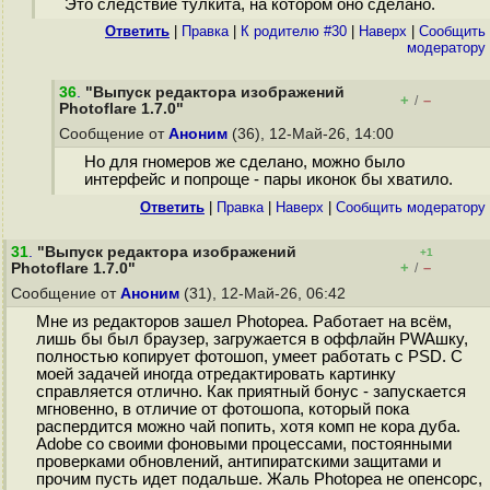
Это следствие тулкита, на котором оно сделано.
Ответить
|
Правка
|
К родителю #30
|
Наверх
|
Cообщить
модератору
36
.
"Выпуск редактора изображений
+
–
/
Photoflare 1.7.0"
Сообщение от
Аноним
(36), 12-Май-26, 14:00
Но для гномеров же сделано, можно было
интерфейс и попроще - пары иконок бы хватило.
Ответить
|
Правка
|
Наверх
|
Cообщить модератору
31
.
"Выпуск редактора изображений
+1
+
–
Photoflare 1.7.0"
/
Сообщение от
Аноним
(31), 12-Май-26, 06:42
Мне из редакторов зашел Photopea. Работает на всём,
лишь бы был браузер, загружается в оффлайн PWAшку,
полностью копирует фотошоп, умеет работать с PSD. С
моей задачей иногда отредактировать картинку
справляется отлично. Как приятный бонус - запускается
мгновенно, в отличие от фотошопа, который пока
распepдитcя можно чай попить, хотя комп не кора дуба.
Adobe со своими фоновыми процессами, постоянными
проверками обновлений, антипиратскими защитами и
прочим пусть идет подальше. Жаль Photopea не опенсорс,