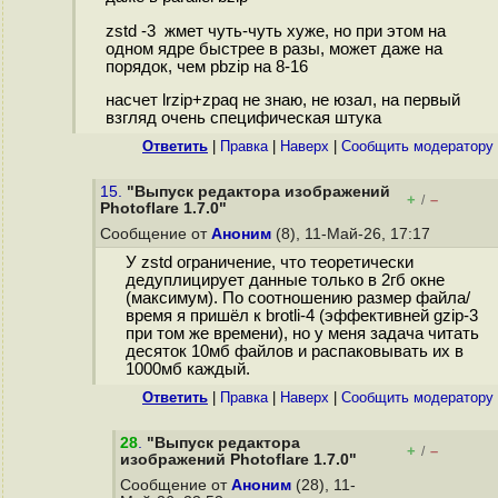
zstd -3 жмет чуть-чуть хуже, но при этом на
одном ядре быстрее в разы, может даже на
порядок, чем pbzip на 8-16
насчет lrzip+zpaq не знаю, не юзал, на первый
взгляд очень специфическая штука
Ответить
|
Правка
|
Наверх
|
Cообщить модератору
15.
"Выпуск редактора изображений
+
–
/
Photoflare 1.7.0"
Сообщение от
Аноним
(8), 11-Май-26, 17:17
У zstd ограничение, что теоретически
дедуплицирует данные только в 2гб окне
(максимум). По соотношению размер файла/
время я пришёл к brotli-4 (эффективней gzip-3
при том же времени), но у меня задача читать
десяток 10мб файлов и распаковывать их в
1000мб каждый.
Ответить
|
Правка
|
Наверх
|
Cообщить модератору
28
.
"Выпуск редактора
+
–
/
изображений Photoflare 1.7.0"
Сообщение от
Аноним
(28), 11-