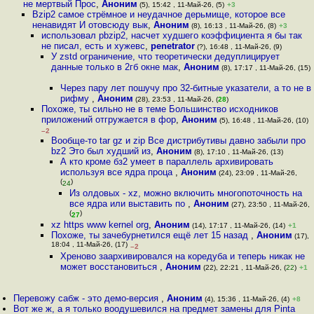
не мертвый Прос
,
Аноним
(5), 15:42 , 11-Май-26, (5)
+3
Bzip2 самое стрёмное и неудачное дерьмище, которое все
ненавидят И отовсюду вык
,
Аноним
(8), 16:13 , 11-Май-26, (8)
+3
использовал pbzip2, насчет худшего коэффициента я бы так
не писал, есть и хужевс
,
penetrator
(?), 16:48 , 11-Май-26, (9)
У zstd ограничение, что теоретически дедуплицирует
данные только в 2гб окне мак
,
Аноним
(8), 17:17 , 11-Май-26, (15)
Через пару лет пошучу про 32-битные указатели, а то не в
рифму
,
Аноним
(28), 23:53 , 11-Май-26, (
28
)
Похоже, ты сильно не в теме Большинство исходников
приложений отгружается в фор
,
Аноним
(5), 16:48 , 11-Май-26, (10)
–2
Вообще-то tar gz и zip Все дистрибутивы давно забыли про
bz2 Это был худший из
,
Аноним
(8), 17:10 , 11-Май-26, (13)
А кто кроме бз2 умеет в параллель архивировать
используя все ядра проца
,
Аноним
(24), 23:09 , 11-Май-26,
(
)
24
Из олдовых - xz, можно включить многопоточность на
все ядра или выставить по
,
Аноним
(27), 23:50 , 11-Май-26,
(
)
27
xz https www kernel org
,
Аноним
(14), 17:17 , 11-Май-26, (14)
+1
Похоже, ты зачебурнетился ещё лет 15 назад
,
Аноним
(17),
18:04 , 11-Май-26, (17)
–2
Хреново заархивировался на коредуба и теперь никак не
может восстановиться
,
Аноним
(22), 22:21 , 11-Май-26, (
22
)
+1
Перевожу сабж - это демо-версия
,
Аноним
(4), 15:36 , 11-Май-26, (4)
+8
Вот же ж, а я только воодушевился на предмет замены для Pinta