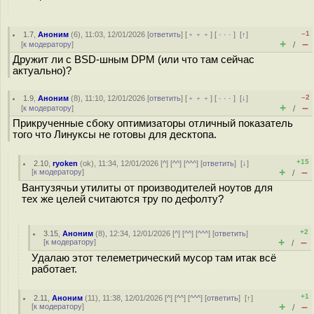
–1
1.7
,
Аноним
(
6
), 11:03, 12/01/2026 [
ответить
] [
﹢﹢﹢
] [
· · ·
]
[
↑
]
+
–
[
к модератору
]
/
Дружит ли с BSD-шным DPM (или что там сейчас
актуально)?
–2
1.9
,
Аноним
(
8
), 11:10, 12/01/2026 [
ответить
] [
﹢﹢﹢
] [
· · ·
]
[
↓
]
+
–
[
к модератору
]
/
Прикрученные сбоку оптимизаторы отличный показатель
того что Линуксы не готовы для десктопа.
+15
2.10
,
ryoken
(
ok
), 11:34, 12/01/2026 [
^
] [
^^
] [
^^^
] [
ответить
]
[
↓
]
+
–
[
к модератору
]
/
Вантузячьи утилиты от производителей ноутов для
тех же целей считаются тру по дефолту?
+2
3.15
,
Аноним
(
8
), 12:34, 12/01/2026 [
^
] [
^^
] [
^^^
] [
ответить
]
+
–
[
к модератору
]
/
Удалаю этот телеметрический мусор там итак всё
работает.
+1
2.11
,
Аноним
(
11
), 11:38, 12/01/2026 [
^
] [
^^
] [
^^^
] [
ответить
]
[
↑
]
+
–
[
к модератору
]
/