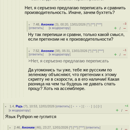
Нет, я серъезно предлагаю переписать и сравнить
производительность. Иначе, зачем бухтеть?
–3
7.48
,
Аноним
(
3
), 00:20, 13/01/2026 [
^
] [
^^
] [
^^^
]
+
–
[
ответить
]
[
к модератору
]
/
Ну так перепиши и сравни, только какой смысл,
если претензии не к производительности?
–1
7.52
,
Аноним
(
38
), 05:31, 13/01/2026 [
^
] [
^^
] [
^^^
]
+
–
[
ответить
]
[
к модератору
]
/
>Нет, я серъезно предлагаю переписать
Да угомонись ты уже, тебе же русским по
зеленому объясняют, что претензии к этому
скрипту не в скорости, а в его наличии! Какая
разница на чем ты будешь не давать спать
процу? Хоть на ассемблере.
+4
1.4
,
Рщъ
(
?
), 10:53, 12/01/2026 [
ответить
] [
﹢﹢﹢
] [
· · ·
]
[
↓
] [
↑
]
+
–
[
к модератору
]
/
Язык Pythpon не гуглится
2.46
,
Аноним
(
46
), 23:27, 12/01/2026 [
^
] [
^^
] [
^^^
] [
ответить
]
+
–
/