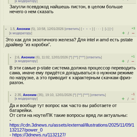
[
к модератору
]
Загугли псевдокод найшешь пистон, в целом больше
нечего о нем сказать
+3
1.5
,
Аноним
(
5
), 10:58, 12/01/2026 [
ответить
] [
﹢﹢﹢
] [
· · ·
]
[
↓
] [
↑
]
+
–
[
к модератору
]
/
Это хак для экзотичного железа? Для intel и amd есть pstate
драйвер "из коробки".
+1
2.6
,
Аноним
(
6
), 11:02, 12/01/2026 [
^
] [
^^
] [
^^^
] [
ответить
]
+
–
[
к модератору
]
/
В эти самые p-state система должна процессор переводить
сама, иначе ему придётся догадываться о нужном режиме
по нагрузке, а это приводит к характерным скачкам фриз-
разгон.
–1
2.35
,
Аноним
(
35
), 19:10, 12/01/2026 [
^
] [
^^
] [
^^^
] [
ответить
]
+
–
[
к модератору
]
/
Да и вообще тут вопрос как часто вы работаете от
батарейки.
От сети на ноуте/ПК такие вопросы вряд ли актуальны:
-
https://cdn.3dnews.ru/assets/external/illustrations/2025/11/09/1
132127/power_0
-
https://3dnews.ru/1132127/