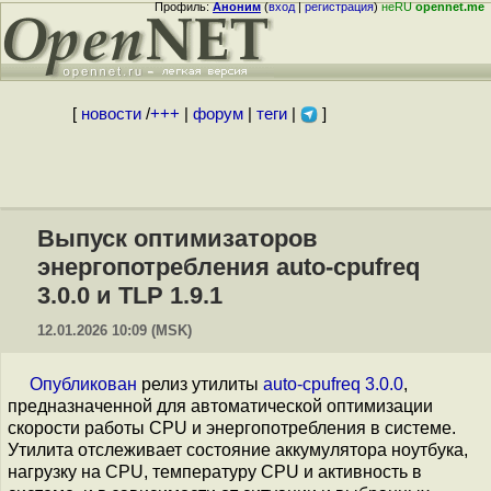
Профиль:
Аноним
(
вход
|
регистрация
)
неRU
opennet.me
[
новости
/
+++
|
форум
|
теги
|
]
Выпуск оптимизаторов
энергопотребления auto-cpufreq
3.0.0 и TLP 1.9.1
12.01.2026 10:09 (MSK)
Опубликован
релиз утилиты
auto-cpufreq 3.0.0
,
предназначенной для автоматической оптимизации
скорости работы CPU и энергопотребления в системе.
Утилита отслеживает состояние аккумулятора ноутбука,
нагрузку на CPU, температуру CPU и активность в