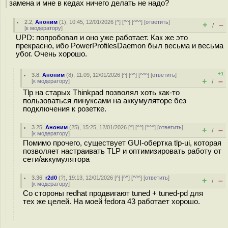
замена и мне в кедах ничего делать не надо?
2.2
,
Аноним
(
1
), 10:45, 12/01/2026 [
^
] [
^^
] [
^^^
] [
ответить
]
+
–
/
[
к модератору
]
UPD: попробовал и оно уже работает. Как же это
прекрасно, ибо PowerProfilesDaemon был весьма и весьма
убог. Очень хорошо.
+1
3.8
,
Аноним
(
8
), 11:09, 12/01/2026 [
^
] [
^^
] [
^^^
] [
ответить
]
+
–
[
к модератору
]
/
Tlp на старых Thinkpad позволял хоть как-то
пользоваться линуксами на аккумуляторе без
подключения к розетке.
3.25
,
Аноним
(
25
), 15:25, 12/01/2026 [
^
] [
^^
] [
^^^
] [
ответить
]
+
–
/
[
к модератору
]
Помимо прочего, существует GUI-обертка tlp-ui, которая
позволяет настраивать TLP и оптимизировать работу от
сети/аккумулятора
3.36
,
r2d0
(
?
), 19:13, 12/01/2026 [
^
] [
^^
] [
^^^
] [
ответить
]
+
–
/
[
к модератору
]
Со стороны redhat продвигают tuned + tuned-pd для
тех же целей. На моей fedora 43 работает хорошо.