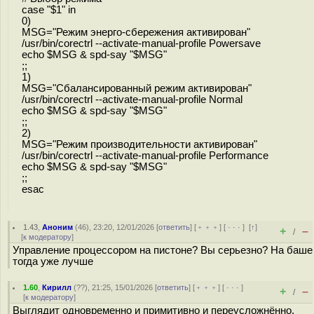
case "$1" in
0)
MSG="Режим энерго-сбережения активирован"
/usr/bin/corectrl --activate-manual-profile Powersave
echo $MSG & spd-say "$MSG"
;;
1)
MSG="Сбалансированный режим активирован"
/usr/bin/corectrl --activate-manual-profile Normal
echo $MSG & spd-say "$MSG"
;;
2)
MSG="Режим производительности активирован"
/usr/bin/corectrl --activate-manual-profile Performance
echo $MSG & spd-say "$MSG"
;;
esac
1.43
,
Аноним
(
46
), 23:20, 12/01/2026 [
ответить
] [
﹢﹢﹢
] [
· · ·
]
[
↑
]
+
–
/
[
к модератору
]
Управление процессором на пистоне? Вы серьезно? На баше
тогда уже лучше
1.60
,
Кирилл
(
??
), 21:25, 15/01/2026 [
ответить
] [
﹢﹢﹢
] [
· · ·
]
+
–
/
[
к модератору
]
Выглядит одновременно и примитивно и переусложнённо.