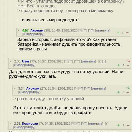
> И что - утилита подбросит дровишек в батарейку?
Нет. Всё, что надо,
> сразу перевести ноут один раз на минималку.
... и пусть весь мир подождет!
4.57
,
Аноним
(
20
), 18:40, 13/01/2026 [
^
] [
^^
] [
^^^
] [
ответить
]
+
–
/
[
к модератору
]
Забыл историю с айфонами что-ли? Как устанет
батарейка - начинает душить производительность,
причем в разы
–1
2.30
,
User
(
??
), 16:37, 12/01/2026 [
^
] [
^^
] [
^^^
] [
ответить
]
[
↓
] [
↑
]
+
–
[
к модератору
]
/
Да-да, и вот так раз в секунду - по пятку условий. Наши-
руки-не-для-скуки, ага.
+1
3.34
,
Аноним
(
27
), 18:54, 12/01/2026 [
^
] [
^^
] [
^^^
] [
ответить
]
+
–
[
к модератору
]
/
> раз в секунду - по пятку условий
Это так утилита долбит, не давая процу поспать. Удали
её - проц уснёт и всё будет в профите.
2.51
,
Комиссар
(
?
), 04:38, 13/01/2026 [
^
] [
^^
] [
^^^
] [
ответить
]
[
↑
]
+
–
/
[
к модератору
]