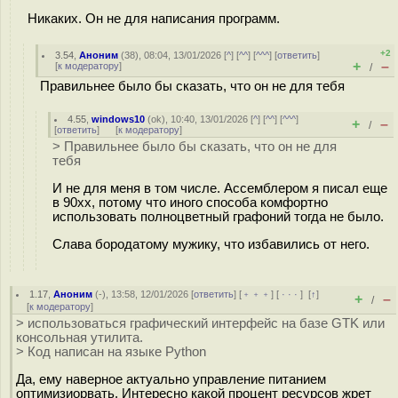
Никаких. Он не для написания программ.
+2
3.54
,
Аноним
(
38
), 08:04, 13/01/2026 [
^
] [
^^
] [
^^^
] [
ответить
]
+
–
[
к модератору
]
/
Правильнее было бы сказать, что он не для тебя
4.55
,
windows10
(
ok
), 10:40, 13/01/2026 [
^
] [
^^
] [
^^^
]
+
–
/
[
ответить
]
[
к модератору
]
> Правильнее было бы сказать, что он не для
тебя
И не для меня в том числе. Ассемблером я писал еще
в 90хх, потому что иного способа комфортно
использовать полноцветный графоний тогда не было.
Слава бородатому мужику, что избавились от него.
1.17
,
Аноним
(
-
), 13:58, 12/01/2026 [
ответить
] [
﹢﹢﹢
] [
· · ·
]
[
↑
]
+
–
/
[
к модератору
]
> использоваться графический интерфейс на базе GTK или
консольная утилита.
> Код написан на языке Python
Да, ему наверное актуально управление питанием
оптимизиорвать. Интересно какой процент ресурсов жрет