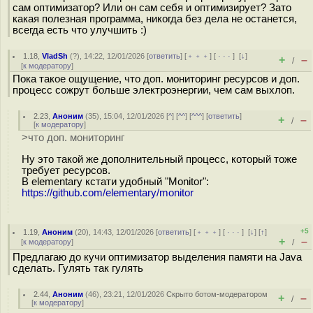
сам оптимизатор? Или он сам себя и оптимизирует? Зато
какая полезная программа, никогда без дела не останется,
всегда есть что улучшить :)
1.18
,
VladSh
(
?
), 14:22, 12/01/2026 [
ответить
] [
﹢﹢﹢
] [
· · ·
]
[
↓
]
+
–
/
[
к модератору
]
Пока такое ощущение, что доп. мониторинг ресурсов и доп.
процесс сожрут больше электроэнергии, чем сам выхлоп.
2.23
,
Аноним
(
35
), 15:04, 12/01/2026 [
^
] [
^^
] [
^^^
] [
ответить
]
+
–
/
[
к модератору
]
>что доп. мониторинг
Ну это такой же дополнительный процесс, который тоже
требует ресурсов.
В elementary кстати удобный "Monitor":
https://github.com/elementary/monitor
+5
1.19
,
Аноним
(
20
), 14:43, 12/01/2026 [
ответить
] [
﹢﹢﹢
] [
· · ·
]
[
↓
] [
↑
]
+
–
[
к модератору
]
/
Предлагаю до кучи оптимизатор выделения памяти на Java
сделать. Гулять так гулять
2.44
,
Аноним
(
46
), 23:21, 12/01/2026
Скрыто ботом-модератором
+
–
/
[
к модератору
]