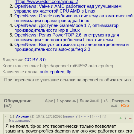
(
https://www.reddit.com/r/linux...
)
OpenNews: Valve и AMD работают над улучшением
управления частотой CPU AMD в Linux
OpenNews: Oracle опубликовал систему автоматической
оптимизации параметров ядра Linux
OpenNews: Доступен GameMode 1.7, оптимизатор
производительности игр в Linux
OpenNews: Релиз PowerTOP 2.6, инструмента для
оптимизации энергопотребления Linux-системы
OpenNews: Выпуск оптимизатора энергопотребления и
производительности auto-cpufreq 2.0
Лицензия:
CC BY 3.0
Короткая ссылка: https://opennet.ru/64592-auto-cpufreq
Ключевые слова:
auto-cpufreq
,
tlp
При перепечатке указание ссылки на opennet.ru обязательно
Обсуждение
Ajax
|
1 уровень
|
Линейный
|
+/-
|
Раскрыть
(57)
всё
|
RSS
1.1
,
Аноним
(
1
), 10:42, 12/01/2026 [
ответить
] [
﹢﹢﹢
] [
· · ·
]
[
↓
]
+
–
/
[
к модератору
]
Я не понял. tlp-pd это теоретически только позволяет
заменить power-profiles-daemon или оно уже работает как его