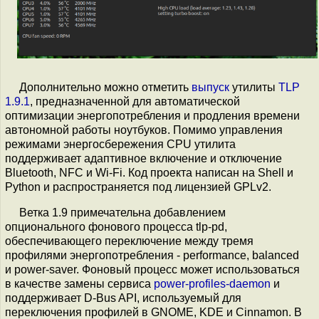
Дополнительно можно отметить
выпуск
утилиты
TLP
1.9.1
, предназначенной для автоматической
оптимизации энергопотребления и продления времени
автономной работы ноутбуков. Помимо управления
режимами энергосбережения CPU утилита
поддерживает адаптивное включение и отключение
Bluetooth, NFC и Wi-Fi. Код проекта написан на Shell и
Python и распространяется под лицензией GPLv2.
Ветка 1.9 примечательна добавлением
опционального фонового процесса tlp-pd,
обеспечивающего переключение между тремя
профилями энергопотребления - performance, balanced
и power-saver. Фоновый процесс может использоваться
в качестве замены сервиса
power-profiles-daemon
и
поддерживает D-Bus API, используемый для
переключения профилей в GNOME, KDE и Cinnamon. В