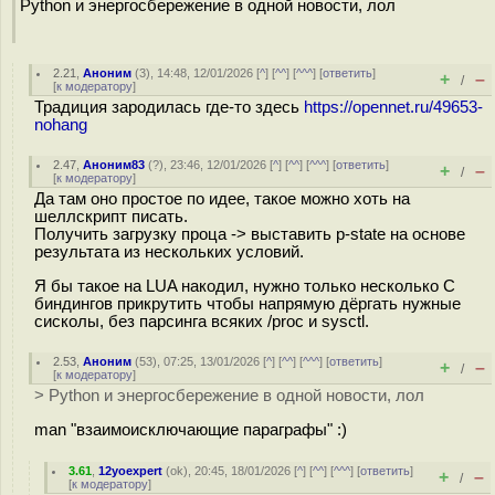
Python и энергосбережение в одной новости, лол
2.21
,
Аноним
(
3
), 14:48, 12/01/2026 [
^
] [
^^
] [
^^^
] [
ответить
]
+
–
/
[
к модератору
]
Традиция зародилась где-то здесь
https://opennet.ru/49653-
nohang
2.47
,
Аноним83
(
?
), 23:46, 12/01/2026 [
^
] [
^^
] [
^^^
] [
ответить
]
+
–
/
[
к модератору
]
Да там оно простое по идее, такое можно хоть на
шеллскрипт писать.
Получить загрузку проца -> выставить p-state на основе
результата из нескольких условий.
Я бы такое на LUA накодил, нужно только несколько С
биндингов прикрутить чтобы напрямую дёргать нужные
сисколы, без парсинга всяких /proc и sysctl.
2.53
,
Аноним
(
53
), 07:25, 13/01/2026 [
^
] [
^^
] [
^^^
] [
ответить
]
+
–
/
[
к модератору
]
> Python и энергосбережение в одной новости, лол
man "взаимоисключающие параграфы" :)
3.61
,
12yoexpert
(
ok
), 20:45, 18/01/2026 [
^
] [
^^
] [
^^^
] [
ответить
]
+
–
/
[
к модератору
]