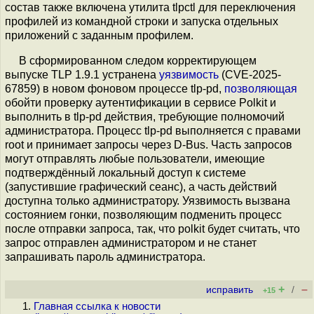
состав также включена утилита tlpctl для переключения
профилей из командной строки и запуска отдельных
приложений с заданным профилем.
В сформированном следом корректирующем
выпуске TLP 1.9.1 устранена
уязвимость
(CVE-2025-
67859) в новом фоновом процессе tlp-pd,
позволяющая
обойти проверку аутентификации в сервисе Polkit и
выполнить в tlp-pd действия, требующие полномочий
администратора. Процесс tlp-pd выполняется с правами
root и принимает запросы через D-Bus. Часть запросов
могут отправлять любые пользователи, имеющие
подтверждённый локальный доступ к системе
(запустившие графический сеанс), а часть действий
доступна только администратору. Уязвимость вызвана
состоянием гонки, позволяющим подменить процесс
после отправки запроса, так, что polkit будет считать, что
запрос отправлен администратором и не станет
запрашивать пароль администратора.
+
–
исправить
/
+15
Главная ссылка к новости