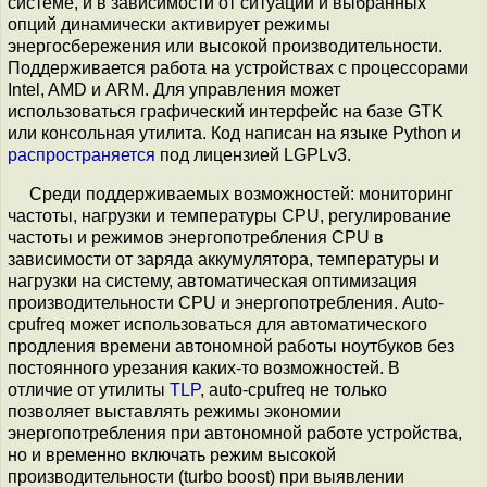
системе, и в зависимости от ситуации и выбранных
опций динамически активирует режимы
энергосбережения или высокой производительности.
Поддерживается работа на устройствах с процессорами
Intel, AMD и ARM. Для управления может
использоваться графический интерфейс на базе GTK
или консольная утилита. Код написан на языке Python и
распространяется
под лицензией LGPLv3.
Среди поддерживаемых возможностей: мониторинг
частоты, нагрузки и температуры CPU, регулирование
частоты и режимов энергопотребления CPU в
зависимости от заряда аккумулятора, температуры и
нагрузки на систему, автоматическая оптимизация
производительности CPU и энергопотребления. Auto-
cpufreq может использоваться для автоматического
продления времени автономной работы ноутбуков без
постоянного урезания каких-то возможностей. В
отличие от утилиты
TLP
, auto-cpufreq не только
позволяет выставлять режимы экономии
энергопотребления при автономной работе устройства,
но и временно включать режим высокой
производительности (turbo boost) при выявлении