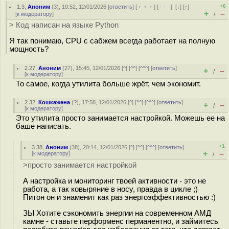
+6
1.3
,
Аноним
(
3
), 10:52, 12/01/2026 [
ответить
] [
﹢﹢﹢
] [
· · ·
]
[
↓
] [
↑
]
+
–
[
к модератору
]
/
> Код написан на языке Python
Я так понимаю, CPU с сабжем всегда работает на полную
мощность?
2.27
,
Аноним
(
27
), 15:45, 12/01/2026 [
^
] [
^^
] [
^^^
] [
ответить
]
+
–
/
[
к модератору
]
То самое, когда утилита больше жрёт, чем экономит.
2.32
,
Кошкажена
(
?
), 17:58, 12/01/2026 [
^
] [
^^
] [
^^^
] [
ответить
]
+
–
/
[
к модератору
]
Это утилита просто занимается настройкой. Можешь ее на
баше написать.
+1
3.38
,
Аноним
(
38
), 20:14, 12/01/2026 [
^
] [
^^
] [
^^^
] [
ответить
]
+
–
[
к модератору
]
/
>просто занимается настройкой
А настройка и мониторинг твоей активности - это не
работа, а так ковыряние в носу, правда в цикле ;)
Питон он и знаменит как раз энергоэффективностью :)
ЗЫ Хотите сэкономить энергии на современном АМД
камне - ставьте перформенс перманентно, и займитесь