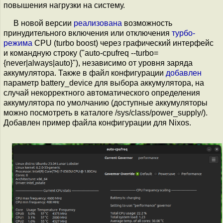
повышения нагрузки на систему.
В новой версии
реализована
возможность
принудительного включения или отключения
турбо-
режима
CPU (turbo boost) через графический интерфейс
и командную строку ("auto-cpufreq --turbo=
{never|always|auto}"), независимо от уровня заряда
аккумулятора. Также в файл конфигурации
добавлен
параметр battery_device для выбора аккумулятора, на
случай некорректного автоматического определения
аккумулятора по умолчанию (доступные аккумуляторы
можно посмотреть в каталоге /sys/class/power_supply/).
Добавлен пример файла конфигурации для Nixos.