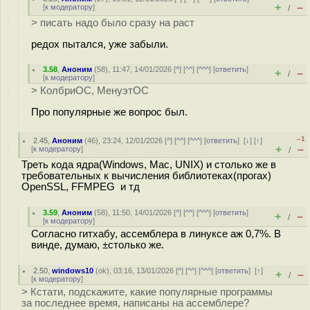
+
–
[
к модератору
]
/
> писать надо было сразу на раст
редох пытался, уже забыли.
3.58
,
Аноним
(
58
), 11:47, 14/01/2026 [
^
] [
^^
] [
^^^
] [
ответить
]
+
–
/
[
к модератору
]
> КолбриОС, МенуэтОС
Про популярные же вопрос был.
–1
2.45
,
Аноним
(
46
), 23:24, 12/01/2026 [
^
] [
^^
] [
^^^
] [
ответить
]
[
↓
] [
↑
]
+
–
[
к модератору
]
/
Треть кода ядра(Windows, Mac, UNIX) и столько же в
требовательных к вычисления библиотеках(прогах)
OpenSSL, FFMPEG и тд
3.59
,
Аноним
(
58
), 11:50, 14/01/2026 [
^
] [
^^
] [
^^^
] [
ответить
]
+
–
/
[
к модератору
]
Согласно гитхабу, ассемблера в линуксе аж 0,7%. В
винде, думаю, ±столько же.
2.50
,
windows10
(
ok
), 03:16, 13/01/2026 [
^
] [
^^
] [
^^^
] [
ответить
]
[
↑
]
+
–
/
[
к модератору
]
> Кстати, подскажите, какие популярные программы
за последнее время, написаны на ассемблере?