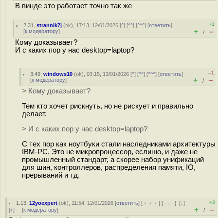
В винде это работает точно так же
+1
2.31
,
strannik7j
(
ok
), 17:13, 12/01/2026 [
^
] [
^^
] [
^^^
] [
ответить
]
+
–
[
к модератору
]
/
Кому доказывает?
И с каких пор у нас desktop=laptop?
–1
3.49
,
windows10
(
ok
), 03:15, 13/01/2026 [
^
] [
^^
] [
^^^
] [
ответить
]
+
–
[
к модератору
]
/
> Кому доказывает?
Тем кто хочет рискнуть, но не рискует и правильно
делает.
> И с каких пор у нас desktop=laptop?
С тех пор как ноутбуки стали наследниками архитектуры
IBM-PC. Это не микропроцессор, еслишо, и даже не
промышленный стандарт, а скорее набор унификаций
для шин, контроллеров, распределения памяти, IO,
прерываний и тд.
+3
1.13
,
12yoexpert
(
ok
), 11:54, 12/01/2026 [
ответить
] [
﹢﹢﹢
] [
· · ·
]
[
↓
]
+
–
[
↑
] [
к модератору
]
/