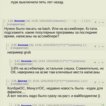
лурк выключили пять лет назад
1.16
,
Аноним
(
16
), 13:05, 12/01/2026 [
ответить
] [
﹢﹢﹢
] [
· · ·
]
[
↓
] [
↑
]
+
–
/
[
к модератору
]
Нужно было писать на bash. Или на ассемблере. Кстати,
подскажите, какие популярные программы за последнее
время, написаны на ассемблере?
2.20
,
Аноним
(
20
), 14:46, 12/01/2026 [
^
] [
^^
] [
^^^
] [
ответить
]
[
↓
]
+
–
/
[
к модератору
]
например grub
3.22
,
Аноним
(
20
), 14:53, 12/01/2026 [
^
] [
^^
] [
^^^
] [
ответить
]
+
–
/
[
к модератору
]
3.8% на ассебмлере, остальное сишка. Сомнительно, но
ОК, наверняка на асме там ключевые места написаны
2.26
,
Двачер
(
?
), 15:25, 12/01/2026 [
^
] [
^^
] [
^^^
] [
ответить
]
[
↓
] [
↑
]
+
–
/
[
к модератору
]
КолбриОС, МенуэтОС, недавно новость была - кодек для
ффмпеж....
А вот писать надо было сразу на раст, и вайбкодингом ))
+1
3.28
,
Аноним
(
27
), 15:51, 12/01/2026 [
^
] [
^^
] [
^^^
] [
ответить
]