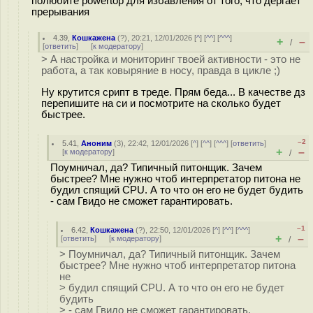
полюбите powertop для избавления от того, что дергает
прерывания
4.39
,
Кошкажена
(
?
), 20:21, 12/01/2026 [
^
] [
^^
] [
^^^
]
+
–
/
[
ответить
]
[
к модератору
]
> А настройка и мониторинг твоей активности - это не
работа, а так ковыряние в носу, правда в цикле ;)
Ну крутится срипт в треде. Прям беда... В качестве дз
перепишите на си и посмотрите на сколько будет
быстрее.
–2
5.41
,
Аноним
(
3
), 22:42, 12/01/2026 [
^
] [
^^
] [
^^^
] [
ответить
]
+
–
[
к модератору
]
/
Поумничал, да? Типичный питонщик. Зачем
быстрее? Мне нужно чтоб интерпретатор питона не
будил спящий CPU. А то что он его не будет будить
- сам Гвидо не сможет гарантировать.
–1
6.42
,
Кошкажена
(
?
), 22:50, 12/01/2026 [
^
] [
^^
] [
^^^
]
+
–
[
ответить
]
[
к модератору
]
/
> Поумничал, да? Типичный питонщик. Зачем
быстрее? Мне нужно чтоб интерпретатор питона
не
> будил спящий CPU. А то что он его не будет
будить
> - сам Гвидо не сможет гарантировать.