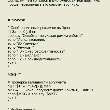
Согласен, чем копаться в многомегобайтной портянке,
проще переключать это самому, вручную:
#!/bin/bash
# Сообщение если режим не выбран
if [ $# -eq 0 ]; then
spd-say "Ошибка - не указан режим работы"
echo "Использование: "
echo "$0 <режим>"
echo "Режимы:"
echo " 0 - Энергоэффективность"
echo " 1 - Балланс"
echo " 2 - Производительность"
exit 1
fi
MSG=""
# Проверка валидности аргумента
if [[ ! "$1" =~ ^[0-2]$ ]]; then
MSG="Ошибка - аргумент должен быть 0, 1 или 2!"
echo $MSG & spd-say "$MSG"
exit 1
fi
# Выбор режима