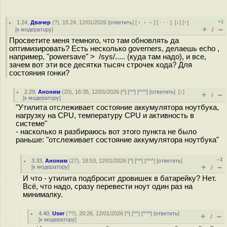
+1
1.24
,
Двачер
(
?
), 15:24, 12/01/2026 [
ответить
] [
﹢﹢﹢
] [
· · ·
]
[
↓
] [
↑
]
+
–
[
к модератору
]
/
Просветите меня темного, что там обновлять да
оптимизировать? Есть несколько governers, делаешь echo ,
например, "powersave" > /sys/..... (куда там надо), и все,
зачем вот эти все десятки тысяч строчек кода? Для
состояния гонки?
2.29
,
Аноним
(
20
), 16:35, 12/01/2026 [
^
] [
^^
] [
^^^
] [
ответить
]
[
↓
]
+
–
/
[
к модератору
]
"Утилита отслеживает состояние аккумулятора ноутбука,
нагрузку на CPU, температуру CPU и активность в
системе"
- насколько я разбираюсь вот этого пункта не было
раньше: "отслеживает состояние аккумулятора ноутбука"
–1
3.33
,
Аноним
(
27
), 18:53, 12/01/2026 [
^
] [
^^
] [
^^^
] [
ответить
]
+
–
[
к модератору
]
/
И что - утилита подбросит дровишек в батарейку? Нет.
Всё, что надо, сразу перевести ноут один раз на
минималку.
4.40
,
User
(
??
), 20:26, 12/01/2026 [
^
] [
^^
] [
^^^
] [
ответить
]
+
–
/
[
к модератору
]