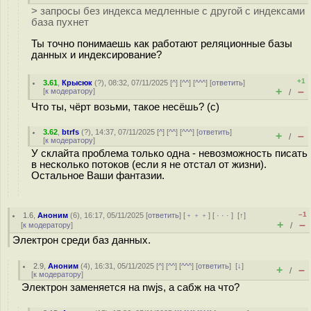
> запросы без индекса медленные с другой с индексами
база пухнет
Ты точно понимаешь как работают реляционные базы
данных и индексирование?
+1
3.61
,
Крысюк
(
?
), 08:32, 07/11/2025 [
^
] [
^^
] [
^^^
] [
ответить
]
+
–
[
к модератору
]
/
Что ты, чёрт возьми, такое несёшь? (с)
3.62
,
btrfs
(
?
), 14:37, 07/11/2025 [
^
] [
^^
] [
^^^
] [
ответить
]
+
–
/
[
к модератору
]
У склайта проблема только одна - невозможность писать
в несколько потоков (если я не отстал от жизни).
Остальное Ваши фантазии.
–1
1.6
,
Аноним
(
6
), 16:17, 05/11/2025 [
ответить
] [
﹢﹢﹢
] [
· · ·
]
[
↑
]
+
–
[
к модератору
]
/
Электрон среди баз данных.
2.9
,
Аноним
(
4
), 16:31, 05/11/2025 [
^
] [
^^
] [
^^^
] [
ответить
]
[
↓
]
+
–
/
[
к модератору
]
Электрон заменяется на nwjs, а сабж на что?