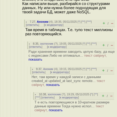
Как написали выше, разбирайся со структурами
данных. Ну или нужна более подходящая для
твоей задачи БД, может даже NoSQL.
7.27
,
Аноним
(
4
), 18:35, 05/11/2025 [
^
] [
^^
] [
^^^
]
+
–
/
[
ответить
]
[
к модератору
]
Там время в таблицах. Т.е. тупо текст миллионы
раз повторяющийся.
8.35
,
зоотехник
(
?
), 19:05, 05/11/2025 [
^
] [
^^
] [
^^^
]
+
–
/
[
ответить
]
[
к модератору
]
Ради хранения времени заводить целую базу, да еще
с индексами Либо не оптимальн...
текст свёрнут,
показать
9.37
,
Аноним
(
4
), 19:15, 05/11/2025 [
^
] [
^^
] [
^^^
]
+
–
/
[
ответить
]
[
к модератору
]
Нет, там время у каждой записи с данными
created_at updated_at last_sync remote...
текст
свёрнут,
показать
10.38
,
зоотехник
(
?
), 19:29, 05/11/2025 [
^
] [
^^
]
+
–
/
[
^^^
] [
ответить
]
[
к модератору
]
Т е есть повторяющиеся в 10-кратном размере
данные времени Тогда нужно испол...
текст
свёрнут,
показать