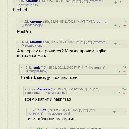
3.15
,
Аноним
(
15
), 17:36, 05/11/2025 [
^
] [
^^
] [
^^^
] [
ответить
]
+
–
/
[
к модератору
]
Firebird
+2
4.22
,
Аноним
(
20
), 18:03, 05/11/2025 [
^
] [
^^
] [
^^^
] [
ответить
]
+
–
[
к модератору
]
/
FoxPro
4.24
,
Аноним
(
24
), 18:12, 05/11/2025 [
^
] [
^^
] [
^^^
] [
ответить
]
+
–
/
[
к модератору
]
А чё сразу не postgres? Между прочим, sqlite
встраиваемая.
+1
5.31
,
smit
(
??
), 18:51, 05/11/2025 [
^
] [
^^
] [
^^^
] [
ответить
]
+
–
[
к модератору
]
/
Firebird, между прочим, тоже.
+1
6.49
,
Аноним
(
49
), 01:03, 06/11/2025 [
^
] [
^^
] [
^^^
]
+
–
[
ответить
]
[
к модератору
]
/
всем хватит и hashmap
7.57
,
нах.
(
?
), 13:52, 06/11/2025 [
^
] [
^^
] [
^^^
]
+
–
/
[
ответить
]
[
к модератору
]
csv таблички им хватит.