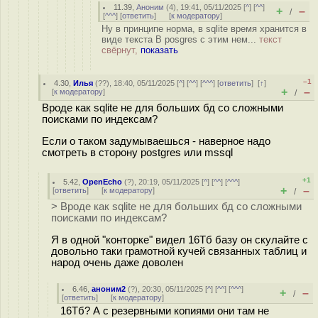
11.39
,
Аноним
(
4
), 19:41, 05/11/2025 [
^
] [
^^
]
+
–
/
[
^^^
] [
ответить
]
[
к модератору
]
Ну в принципе норма, в sqlite время хранится в
виде текста В posgres с этим нем...
текст
свёрнут,
показать
–1
4.30
,
Илья
(
??
), 18:40, 05/11/2025 [
^
] [
^^
] [
^^^
] [
ответить
]
[
↑
]
+
–
[
к модератору
]
/
Вроде как sqlite не для больших бд со сложными
поисками по индексам?
Если о таком задумываешься - наверное надо
смотреть в сторону postgres или mssql
+1
5.42
,
OpenEcho
(
?
), 20:19, 05/11/2025 [
^
] [
^^
] [
^^^
]
+
–
[
ответить
]
[
к модератору
]
/
> Вроде как sqlite не для больших бд со сложными
поисками по индексам?
Я в одной "конторке" видел 16Тб базу он скулайте с
довольно таки грамотной кучей связанных таблиц и
народ очень даже доволен
6.46
,
аноним2
(
?
), 20:30, 05/11/2025 [
^
] [
^^
] [
^^^
]
+
–
/
[
ответить
]
[
к модератору
]
16Тб? А с резервными копиями они там не