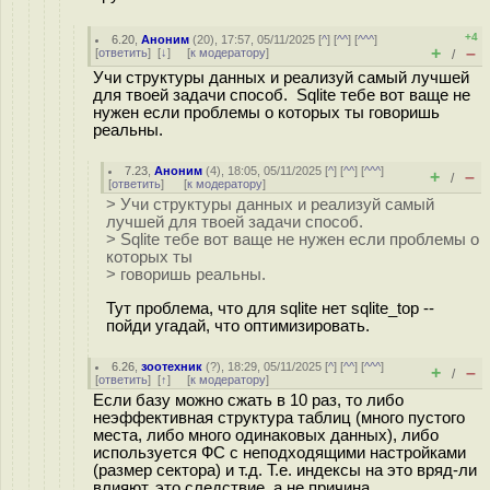
+4
6.20
,
Аноним
(
20
), 17:57, 05/11/2025 [
^
] [
^^
] [
^^^
]
+
–
[
ответить
]
[
↓
] [
к модератору
]
/
Учи структуры данных и реализуй самый лучшей
для твоей задачи способ. Sqlite тебе вот ваще не
нужен если проблемы о которых ты говоришь
реальны.
7.23
,
Аноним
(
4
), 18:05, 05/11/2025 [
^
] [
^^
] [
^^^
]
+
–
/
[
ответить
]
[
к модератору
]
> Учи структуры данных и реализуй самый
лучшей для твоей задачи способ.
> Sqlite тебе вот ваще не нужен если проблемы о
которых ты
> говоришь реальны.
Тут проблема, что для sqlite нет sqlite_top --
пойди угадай, что оптимизировать.
6.26
,
зоотехник
(
?
), 18:29, 05/11/2025 [
^
] [
^^
] [
^^^
]
+
–
/
[
ответить
]
[
↑
] [
к модератору
]
Если базу можно сжать в 10 раз, то либо
неэффективная структура таблиц (много пустого
места, либо много одинаковых данных), либо
используется ФС с неподходящими настройками
(размер сектора) и т.д. Т.е. индексы на это вряд-ли
влияют, это следствие, а не причина.