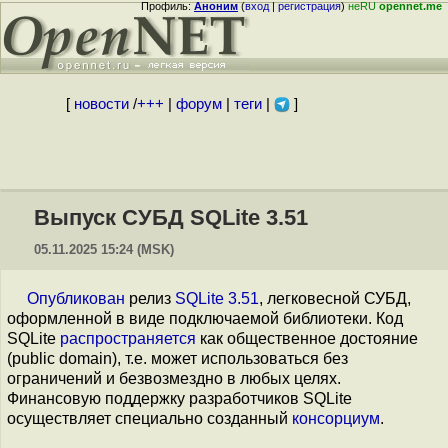
Профиль:
Аноним
(
вход
|
регистрация
)
неRU
opennet.me
[
новости
/
+++
|
форум
|
теги
|
]
Выпуск СУБД SQLite 3.51
05.11.2025 15:24 (MSK)
Опубликован
релиз
SQLite 3.51
, легковесной СУБД,
оформленной в виде подключаемой библиотеки. Код
SQLite
распространяется
как общественное достояние
(public domain), т.е. может использоваться без
ограничений и безвозмездно в любых целях.
Финансовую поддержку разработчиков SQLite
осуществляет специально созданный
консорциум
.