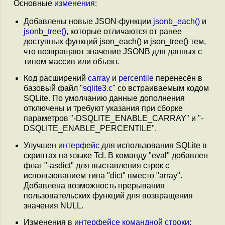
Основные
изменения
:
Добавлены новые JSON-функции
jsonb_each()
и
jsonb_tree()
, которые отличаются от ранее
доступных функций json_each() и json_tree() тем,
что возвращают значение JSONB для данных с
типом массив или объект.
Код расширений
carray
и
percentile
перенесён в
базовый файл "
sqlite3.c
" со встраиваемым кодом
SQLite. По умолчанию данные дополнения
отключены и требуют указания при сборке
параметров "-DSQLITE_ENABLE_CARRAY" и "-
DSQLITE_ENABLE_PERCENTILE".
Улучшен
интерфейс
для использования SQLite в
скриптах на языке Tcl. В команду "eval" добавлен
флаг "-asdict" для выставления строк с
использованием типа "dict" вместо "array".
Добавлена возможность прерывания
пользовательских функций для возвращения
значения NULL.
Изменения в
интерфейсе командной строки
: