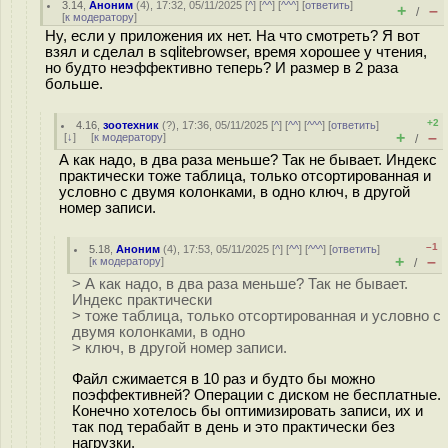
3.14
,
Аноним
(
4
), 17:32, 05/11/2025 [
^
] [
^^
] [
^^^
] [
ответить
]
+
–
/
[
к модератору
]
Ну, если у приложения их нет. На что смотреть? Я вот
взял и сделал в sqlitebrowser, время хорошее у чтения,
но будто неэффективно теперь? И размер в 2 раза
больше.
+2
4.16
,
зоотехник
(
?
), 17:36, 05/11/2025 [
^
] [
^^
] [
^^^
] [
ответить
]
+
–
[
↓
] [
к модератору
]
/
А как надо, в два раза меньше? Так не бывает. Индекс
практически тоже таблица, только отсортированная и
условно с двумя колонками, в одно ключ, в другой
номер записи.
–1
5.18
,
Аноним
(
4
), 17:53, 05/11/2025 [
^
] [
^^
] [
^^^
] [
ответить
]
+
–
[
к модератору
]
/
> А как надо, в два раза меньше? Так не бывает.
Индекс практически
> тоже таблица, только отсортированная и условно с
двумя колонками, в одно
> ключ, в другой номер записи.
Файл сжимается в 10 раз и будто бы можно
поэффективней? Операции с диском не бесплатные.
Конечно хотелось бы оптимизировать записи, их и
так под терабайт в день и это практически без
нагрузки.