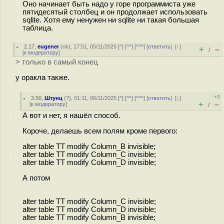
Оно начинает быть надо у горе программиста уже
пятидесятый столбец и он продолжает использовать
sqlite. Хотя ему ненужен ни sqlite ни такая большая
таблица.
2.17
,
eugener
(
ok
), 17:51, 05/11/2025 [
^
] [
^^
] [
^^^
] [
ответить
]
[
↑
]
+
–
/
[
к модератору
]
> только в самый конец
у оракла также.
+3
3.50
,
Штунц
(
?
), 01:11, 06/11/2025 [
^
] [
^^
] [
^^^
] [
ответить
]
[
↓
]
+
–
[
к модератору
]
/
А вот и нет, я нашёл способ.
Короче, делаешь всем полям кроме первого:
alter table TT modify Column_B invisible;
alter table TT modify Column_C invisible;
alter table TT modify Column_D invisible;
А потом
alter table TT modify Column_C invisible;
alter table TT modify Column_D invisible;
alter table TT modify Column_B invisible;