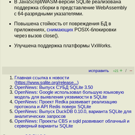
В JavaScript/WASM-версии SQLite реализована
поддержка сборки в представление WebAssembly
с 64-разрядными указателями.
Повышена стойкость от повреждения БД в
приложениях,
снимающих
POSIX-блокировки
через вызов close().
Улучшена поддержка платформы VxWorks.
+
–
исправить
/
+21
Главная ссылка к новости
(
https://www.sqlite.org/release...
)
OpenNews: Выпуск СУБД SQLite 3.50
OpenNews: Google использовал большую языковую
модель для выявления уязвимости в SQLite
OpenNews: Проект Redka развивает реализацию
протокола и API Redis поверх SQLite
OpenNews: Выпуск DuckDB 0.10.0, варианта SQLite для
аналитических запросов
OpenNews: Проекты CBS и sqld развивают облачный и
серверный варианты SQLite