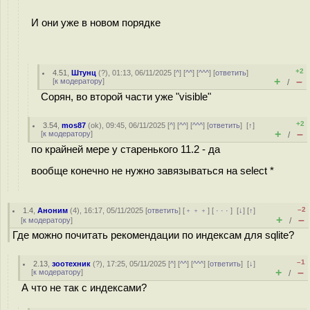
И они уже в новом порядке
+2
4.51
,
Штунц
(
?
), 01:13, 06/11/2025 [
^
] [
^^
] [
^^^
] [
ответить
]
+
–
[
к модератору
]
/
Сорян, во второй части уже "visible"
+2
3.54
,
mos87
(
ok
), 09:45, 06/11/2025 [
^
] [
^^
] [
^^^
] [
ответить
]
[
↑
]
+
–
[
к модератору
]
/
по крайней мере у старенького 11.2 - да
вообще конечно не нужно завязываться на select *
–2
1.4
,
Аноним
(
4
), 16:17, 05/11/2025 [
ответить
] [
﹢﹢﹢
] [
· · ·
]
[
↓
] [
↑
]
+
–
[
к модератору
]
/
Где можно почитать рекомендации по индексам для sqlite?
–1
2.13
,
зоотехник
(
?
), 17:25, 05/11/2025 [
^
] [
^^
] [
^^^
] [
ответить
]
[
↓
]
+
–
[
к модератору
]
/
А что не так с индексами?