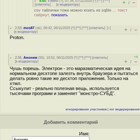
8.60
,
x3who
(
?
), 07:34, 07/11/2025 [
^
] [
^^
] [
^^^
]
+
–
/
[
ответить
]
[
к модератору
]
csv таблички тоже можно юзать из sqlite ...
текст
свёрнут,
показать
2.53
,
mos87
(
ok
), 09:42, 06/11/2025 [
^
] [
^^
] [
^^^
] [
ответить
]
[
↑
]
+
–
/
[
к модератору
]
Proton.
+4
2.55
,
Аноним
(
55
), 10:52, 06/11/2025 [
^
] [
^^
] [
^^^
] [
ответить
]
+
–
[
к модератору
]
/
Чушь порешь. Электрон - это маразматическая идея на
нормальном десктопе залезть внутрь браузера и пытаться
делать ровно такие же десктоп приложения. Только на
хтмл.
Ссыкулит - реально полезная вещь, используется
тысячами программ и заменяет "монстро-СУБД".
игнорирование участников
|
лог модерирования
Добавить комментарий
Имя: