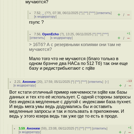
мучаются?
7.52
,
_
(
??
), 07:38, 06/11/2025 [
^
] [
^^
] [
^^^
] [
ответить
]
+
–
/
[
к модератору
]
rsync ?
+1
7.56
,
OpenEcho
(
?
), 13:25, 06/11/2025 [
^
] [
^^
] [
^^^
]
+
–
[
ответить
]
[
к модератору
]
/
> 16Тб? А с резервными копиями они там не
мучаются?
Мало того что не мучаются (благо только в
одном брэнче два НАСа по 512 Тб) так они еще
базу и редистрибьютают с rqlite
–13
2.21
,
Аноним
(
20
), 17:59, 05/11/2025 [
^
] [
^^
] [
^^^
] [
ответить
]
[
↑
]
+
–
[
к модератору
]
/
Вот кстати отличный пример никчемности sqlite как базы
данных и тех кто её использует. С одной стороны запросы
без индекса медленные с другой с индексами база пухнет.
И ведь мега умы ведь додумались бы и оставить
медленные запросы и так и пользвать в приложении. И
ведь у этого юзера ведь так уже где то есть в проде.
+1
3.59
,
Аноним
(
59
), 23:08, 06/11/2025 [
^
] [
^^
] [
^^^
] [
ответить
]
+
–
[
к модератору
]
/