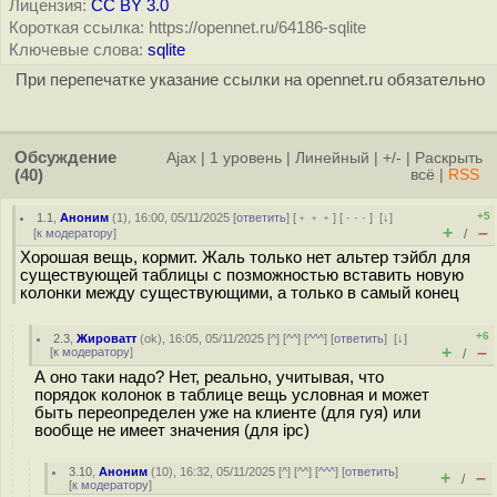
Лицензия:
CC BY 3.0
Короткая ссылка: https://opennet.ru/64186-sqlite
Ключевые слова:
sqlite
При перепечатке указание ссылки на opennet.ru обязательно
Обсуждение
Ajax
|
1 уровень
|
Линейный
|
+/-
|
Раскрыть
(40)
всё
|
RSS
+5
1.1
,
Аноним
(
1
), 16:00, 05/11/2025 [
ответить
] [
﹢﹢﹢
] [
· · ·
]
[
↓
]
+
–
[
к модератору
]
/
Хорошая вещь, кормит. Жаль только нет альтер тэйбл для
существующей таблицы с позможностью вставить новую
колонки между существующими, а только в самый конец
+6
2.3
,
Жироватт
(
ok
), 16:05, 05/11/2025 [
^
] [
^^
] [
^^^
] [
ответить
]
[
↓
]
+
–
[
к модератору
]
/
А оно таки надо? Нет, реально, учитывая, что
порядок колонок в таблице вещь условная и может
быть переопределен уже на клиенте (для гуя) или
вообще не имеет значения (для ipc)
3.10
,
Аноним
(
10
), 16:32, 05/11/2025 [
^
] [
^^
] [
^^^
] [
ответить
]
+
–
/
[
к модератору
]