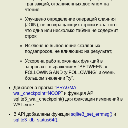
транзакций, ограниченных доступом на
чтение;
Улучшено определение операций слияния
(JOIN), не возвращающих строки из-за того
что одна или несколько таблиц не содержит
строк;
Исключено выполнение скалярных
подзапросов, не влияющих на результат;
Ускорена работа оконных функций в
запросах с выражением "BETWEEN :x
FOLLOWING AND :y FOLLOWING" и очень
большом значении ":y".
Добавлена прагма "
PRAGMA
wal_checkpoint=NOOP
" и функция API
sqlite3_wal_checkpoint() для фиксации изменений в
WAL-логе
В API добавлены функции
sqlite3_set_errmsg()
и
sqlite3_db_status64()
.