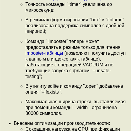
Точность команды ".timer" увеличена до
микросекунд;
В режимах форматирования "box" и "column"
реализована поддержка символов с двойной
шириной;
Команда ".imposter" теперь может
предоставлять в режиме только для чтения
imposter-таблицы
(позволяют получить доступ
к данным в индексе как к таблице),
работающие с операцией VACUUM и не
требующие запуска с флагом "--unsafe-
testing";
В утилиту sqlite и команду ".open" добавлена
опция "--ifexists".
Максимальная ширина строки, выставляемая
при помощи команды ".width", ограничена
30000 символов.
Внесены оптимизации производительности:
Сокращена нагрузка на CPU при фиксации