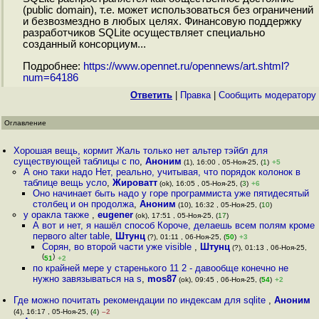
(public domain), т.е. может использоваться без ограничений
и безвозмездно в любых целях. Финансовую поддержку
разработчиков SQLite осуществляет специально
созданный консорциум...
Подробнее:
https://www.opennet.ru/opennews/art.shtml?
num=64186
Ответить
|
Правка
|
Cообщить модератору
Оглавление
Хорошая вещь, кормит Жаль только нет альтер тэйбл для
существующей таблицы с по
,
Аноним
(1), 16:00 , 05-Ноя-25, (
1
)
+5
А оно таки надо Нет, реально, учитывая, что порядок колонок в
таблице вещь усло
,
Жироватт
(ok), 16:05 , 05-Ноя-25, (
3
)
+6
Оно начинает быть надо у горе программиста уже пятидесятый
столбец и он продолжа
,
Аноним
(10), 16:32 , 05-Ноя-25, (
10
)
у оракла также
,
eugener
(ok), 17:51 , 05-Ноя-25, (
17
)
А вот и нет, я нашёл способ Короче, делаешь всем полям кроме
первого alter table
,
Штунц
(?), 01:11 , 06-Ноя-25, (
50
)
+3
Сорян, во второй части уже visible
,
Штунц
(?), 01:13 , 06-Ноя-25,
(
)
51
+2
по крайней мере у старенького 11 2 - давообще конечно не
нужно завязываться на s
,
mos87
(ok), 09:45 , 06-Ноя-25, (
54
)
+2
Где можно почитать рекомендации по индексам для sqlite
,
Аноним
(4), 16:17 , 05-Ноя-25, (
4
)
–2