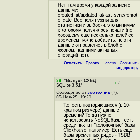
Нет, там время у каждой записи с
данными:
created_at/updated_at/last_sync/remot
e_date. Все поля нужны для
статистики и выборки, это минимум,
к которому получилось придти (по
хорошему ещё несколько полей со
временем нужно добавить, но эти
данные отправились в блоб с
жсоном, над ними активных
операций нет).
Ответить
|
Правка
|
Наверх
|
Cообщить
модератору
38
.
"Выпуск СУБД
+
–
/
SQLite 3.51"
Сообщение от
зоотехник
(?),
05-Ноя-25, 19:29
Т.е. есть повторяющиеся (в 10-
кратном размере) данные
времени? Тогда нужно
использовать NoSQL базы, есть
среди них т.н. "колоночные" базы,
Clickhouse, например. Есть еще
базы временных рядов - TSDB,