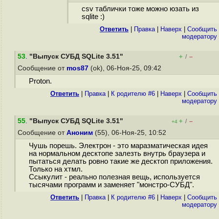
csv таблички тоже можно юзать из
sqlite :)
Ответить
|
Правка
|
Наверх
|
Cообщить
модератору
53
.
"Выпуск СУБД SQLite 3.51"
+
–
/
Сообщение от
mos87
(ok), 06-Ноя-25, 09:42
Proton.
Ответить
|
Правка
|
К родителю #6
|
Наверх
|
Cообщить
модератору
55
.
"Выпуск СУБД SQLite 3.51"
+
–
/
+4
Сообщение от
Аноним
(55), 06-Ноя-25, 10:52
Чушь порешь. Электрон - это маразматическая идея
на нормальном десктопе залезть внутрь браузера и
пытаться делать ровно такие же десктоп приложения.
Только на хтмл.
Ссыкулит - реально полезная вещь, используется
тысячами программ и заменяет "монстро-СУБД".
Ответить
|
Правка
|
К родителю #6
|
Наверх
|
Cообщить
модератору