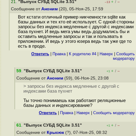
21
.
"Выпуск СУБД SQLite 3.51"
+
–
/
–13
Сообщение от
Аноним
(20), 05-Ноя-25, 17:59
Вот кстати отличный пример никчемности sqlite как
базы данных и тех кто её использует. С одной стороны
запросы без индекса медленные с другой с индексами
база пухнет. И ведь мега умы ведь додумались бы и
оставить медленные запросы и так и пользвать в
приложении. И ведь у этого юзера ведь так уже где то
есть в проде.
Ответить
|
Правка
|
К родителю #4
|
Наверх
|
Cообщить
модератору
59
.
"Выпуск СУБД SQLite 3.51"
+
–
/
+1
Сообщение от
Аноним
(59), 06-Ноя-25, 23:08
> запросы без индекса медленные с другой с
индексами база пухнет
Ты точно понимаешь как работают реляционные
базы данных и индексирование?
Ответить
|
Правка
|
Наверх
|
Cообщить модератору
61
.
"Выпуск СУБД SQLite 3.51"
+
–
/
+1
Сообщение от
Крысюк
(?), 07-Ноя-25, 08:32