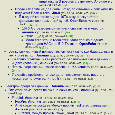
виде текста В posgres с этим нем
,
Аноним
(4),
19:41 , 05-Ноя-25, (
)
39
Вроде как sqlite не для больших бд со сложными поисками по
индексам Если о тако
,
Илья
(??), 18:40 , 05-Ноя-25, (
30
)
–1
Я в одной конторке видел 16Тб базу он скулайте с
довольно таки грамотной кучей
,
OpenEcho
(?), 20:19 , 05-
Ноя-25, (
)
42
+1
16Тб А с резервными копиями они там не мучаются
,
аноним2
(?), 20:30 , 05-Ноя-25, (
46
)
rsync
,
_
(??), 07:38 , 06-Ноя-25, (
52
)
Мало того что не мучаются благо только в одном
брэнче два НАСа по 512 Тб так о
,
OpenEcho
(?), 13:25 ,
06-Ноя-25, (
)
56
+1
Вот кстати отличный пример никчемности sqlite как базы данных и
тех кто её испол
,
Аноним
(20), 17:59 , 05-Ноя-25, (
21
)
–13
Ты точно понимаешь как работают реляционные базы данных и
индексирование
,
Аноним
(59), 23:08 , 06-Ноя-25, (
59
)
+1
Что ты, чёрт возьми, такое несёшь с
,
Крысюк
(?), 08:32 , 07-Ноя-25,
(
)
61
+1
У склайта проблема только одна - невозможность писать в
несколько потоков если
,
btrfs
(?), 14:37 , 07-Ноя-25, (
62
)
Электрон среди баз данных
,
Аноним
(6), 16:17 , 05-Ноя-25, (
6
)
–1
Электрон заменяется на nwjs, а сабж на что
,
Аноним
(4), 16:31 , 05-
Ноя-25, (
)
9
Firebird
,
Аноним
(15), 17:36 , 05-Ноя-25, (
15
)
FoxPro
,
Аноним
(20), 18:03 , 05-Ноя-25, (
22
)
+2
А чё сразу не postgres Между прочим, sqlite встраиваемая
,
Аноним
(24), 18:12 , 05-Ноя-25, (
24
)
Firebird, между прочим, тоже
,
smit
(??), 18:51 , 05-Ноя-25, (
31
)
+1