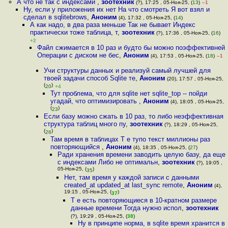
А что не так с индексами
,
зоотехник
(?), 17:25 , 05-Ноя-25, (
13
)
–1
Ну, если у приложения их нет На что смотреть Я вот взял и
сделал в sqlitebrows
,
Аноним
(4), 17:32 , 05-Ноя-25, (
14
)
А как надо, в два раза меньше Так не бывает Индекс
практически тоже таблица, т
,
зоотехник
(?), 17:36 , 05-Ноя-25, (
16
)
+2
Файл сжимается в 10 раз и будто бы можно поэффективней
Операции с диском не бес
,
Аноним
(4), 17:53 , 05-Ноя-25, (
18
)
–1
Учи структуры данных и реализуй самый лучшей для
твоей задачи способ Sqlite те
,
Аноним
(20), 17:57 , 05-Ноя-25,
(
)
20
+4
Тут проблема, что для sqlite нет sqlite_top -- пойди
угадай, что оптимизировать
,
Аноним
(4), 18:05 , 05-Ноя-25,
(
)
23
Если базу можно сжать в 10 раз, то либо неэффективная
структура таблиц много пу
,
зоотехник
(?), 18:29 , 05-Ноя-25,
(
)
26
Там время в таблицах Т е тупо текст миллионы раз
повторяющийся
,
Аноним
(4), 18:35 , 05-Ноя-25, (
27
)
Ради хранения времени заводить целую базу, да еще
с индексами Либо не оптимальн
,
зоотехник
(?), 19:05 ,
05-Ноя-25, (
)
35
Нет, там время у каждой записи с данными
created_at updated_at last_sync remote
,
Аноним
(4),
19:15 , 05-Ноя-25, (
)
37
Т е есть повторяющиеся в 10-кратном размере
данные времени Тогда нужно испол
,
зоотехник
(?), 19:29 , 05-Ноя-25, (
38
)
Ну в принципе норма, в sqlite время хранится в