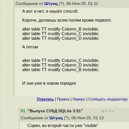
Сообщение от
Штунц
(?), 06-Ноя-25, 01:11
А вот и нет, я нашёл способ.
Короче, делаешь всем полям кроме первого:
alter table TT modify Column_B invisible;
alter table TT modify Column_C invisible;
alter table TT modify Column_D invisible;
А потом
alter table TT modify Column_C invisible;
alter table TT modify Column_D invisible;
alter table TT modify Column_B invisible;
И они уже в новом порядке
Ответить
|
Правка
|
Наверх
|
Cообщить модератору
51
.
"Выпуск СУБД SQLite 3.51"
+
–
/
+2
Сообщение от
Штунц
(?), 06-Ноя-25, 01:13
Сорян, во второй части уже "visible"