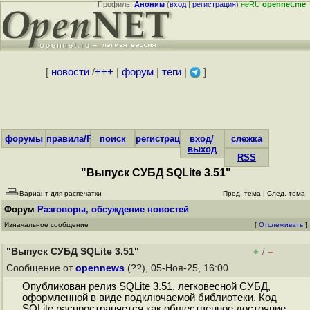
Профиль:
Аноним
(
вход
|
регистрация
)
неRU
opennet.me
[
новости
/
+++
|
форум
|
теги
|
]
форумы
правила/FAQ
поиск
регистрация
вход/
слежка
выход
RSS
"Выпуск СУБД SQLite 3.51"
Вариант для распечатки
Пред. тема
|
След. тема
Форум
Разговоры, обсуждение новостей
Изначальное сообщение
[
Отслеживать
]
"Выпуск СУБД SQLite 3.51"
+
–
/
Сообщение от
opennews
(??), 05-Ноя-25, 16:00
Опубликован релиз SQLite 3.51, легковесной СУБД,
оформленной в виде подключаемой библиотеки. Код
SQLite распространяется как общественное достояние