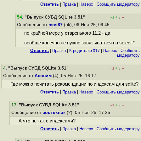
Ответить
|
Правка
|
Наверх
|
Cообщить модератору
54
.
"Выпуск СУБД SQLite 3.51"
+
–
/
+2
Сообщение от
mos87
(ok), 06-Ноя-25, 09:45
по крайней мере у старенького 11.2 - да
вообще конечно не нужно завязываться на select *
Ответить
|
Правка
|
К родителю #17
|
Наверх
|
Cообщить
модератору
4
.
"Выпуск СУБД SQLite 3.51"
+
–
/
–2
Сообщение от
Аноним
(4), 05-Ноя-25, 16:17
Где можно почитать рекомендации по индексам для sqlite?
Ответить
|
Правка
|
Наверх
|
Cообщить модератору
13
.
"Выпуск СУБД SQLite 3.51"
+
–
/
–1
Сообщение от
зоотехник
(?), 05-Ноя-25, 17:25
А что не так с индексами?
Ответить
|
Правка
|
Наверх
|
Cообщить модератору