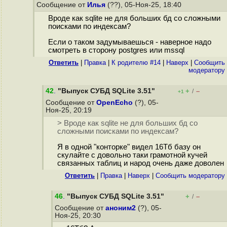
Сообщение от
Илья
(??), 05-Ноя-25, 18:40
Вроде как sqlite не для больших бд со сложными
поисками по индексам?
Если о таком задумываешься - наверное надо
смотреть в сторону postgres или mssql
Ответить
|
Правка
|
К родителю #14
|
Наверх
|
Cообщить
модератору
42
.
"Выпуск СУБД SQLite 3.51"
+
–
/
+1
Сообщение от
OpenEcho
(?), 05-
Ноя-25, 20:19
> Вроде как sqlite не для больших бд со
сложными поисками по индексам?
Я в одной "конторке" видел 16Тб базу он
скулайте с довольно таки грамотной кучей
связанных таблиц и народ очень даже доволен
Ответить
|
Правка
|
Наверх
|
Cообщить модератору
46
.
"Выпуск СУБД SQLite 3.51"
+
–
/
Сообщение от
аноним2
(?), 05-
Ноя-25, 20:30