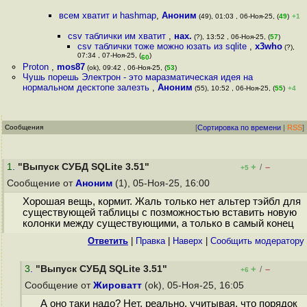
всем хватит и hashmap
,
Аноним
(49), 01:03 , 06-Ноя-25, (
49
)
+1
csv таблички им хватит
,
нах.
(?), 13:52 , 06-Ноя-25, (
57
)
csv таблички тоже можно юзать из sqlite
,
x3who
(?),
07:34 , 07-Ноя-25, (
)
60
Proton
,
mos87
(ok), 09:42 , 06-Ноя-25, (
53
)
Чушь порешь Электрон - это маразматическая идея на
нормальном десктопе залезть
,
Аноним
(55), 10:52 , 06-Ноя-25, (
55
)
+4
Сообщения
[
Сортировка по времени
|
RSS
]
1
.
"Выпуск СУБД SQLite 3.51"
+
–
/
+5
Сообщение от
Аноним
(1), 05-Ноя-25, 16:00
Хорошая вещь, кормит. Жаль только нет альтер тэйбл для
существующей таблицы с позможностью вставить новую
колонки между существующими, а только в самый конец
Ответить
|
Правка
|
Наверх
|
Cообщить модератору
3
.
"Выпуск СУБД SQLite 3.51"
+
–
/
+6
Сообщение от
Жироватт
(ok), 05-Ноя-25, 16:05
А оно таки надо? Нет, реально, учитывая, что порядок