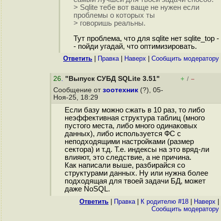
> Sqlite тебе вот ваще не нужен если
проблемы о которых ты
> говоришь реальны.
Тут проблема, что для sqlite нет sqlite_top -
- пойди угадай, что оптимизировать.
Ответить
|
Правка
|
Наверх
|
Cообщить модератору
26
.
"Выпуск СУБД SQLite 3.51"
+
–
/
Сообщение от
зоотехник
(?), 05-
Ноя-25, 18:29
Если базу можно сжать в 10 раз, то либо
неэффективная структура таблиц (много
пустого места, либо много одинаковых
данных), либо используется ФС с
неподходящими настройками (размер
сектора) и т.д. Т.е. индексы на это вряд-ли
влияют, это следствие, а не причина.
Как написали выше, разбирайся со
структурами данных. Ну или нужна более
подходящая для твоей задачи БД, может
даже NoSQL.
Ответить
|
Правка
|
К родителю #18
|
Наверх
|
Cообщить модератору