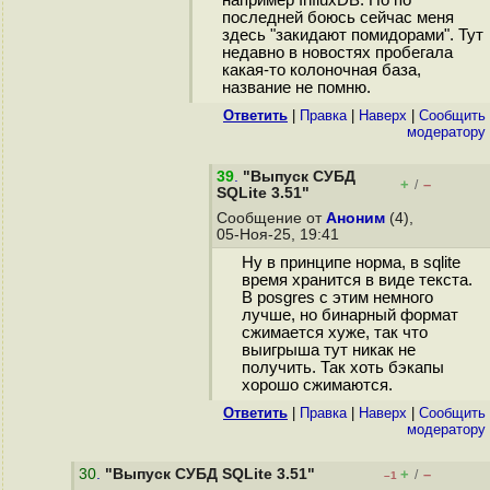
например InfluxDB. Но по
последней боюсь сейчас меня
здесь "закидают помидорами". Тут
недавно в новостях пробегала
какая-то колоночная база,
название не помню.
Ответить
|
Правка
|
Наверх
|
Cообщить
модератору
39
.
"Выпуск СУБД
+
–
/
SQLite 3.51"
Сообщение от
Аноним
(4),
05-Ноя-25, 19:41
Ну в принципе норма, в sqlite
время хранится в виде текста.
В posgres с этим немного
лучше, но бинарный формат
сжимается хуже, так что
выигрыша тут никак не
получить. Так хоть бэкапы
хорошо сжимаются.
Ответить
|
Правка
|
Наверх
|
Cообщить
модератору
30
.
"Выпуск СУБД SQLite 3.51"
+
–
/
–1