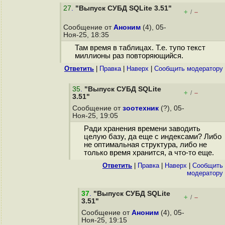
27
.
"Выпуск СУБД SQLite 3.51"
+
–
/
Сообщение от
Аноним
(4), 05-
Ноя-25, 18:35
Там время в таблицах. Т.е. тупо текст
миллионы раз повторяющийся.
Ответить
|
Правка
|
Наверх
|
Cообщить модератору
35
.
"Выпуск СУБД SQLite
+
–
/
3.51"
Сообщение от
зоотехник
(?), 05-
Ноя-25, 19:05
Ради хранения времени заводить
целую базу, да еще с индексами? Либо
не оптимальная структура, либо не
только время хранится, а что-то еще.
Ответить
|
Правка
|
Наверх
|
Cообщить
модератору
37
.
"Выпуск СУБД SQLite
+
–
/
3.51"
Сообщение от
Аноним
(4), 05-
Ноя-25, 19:15