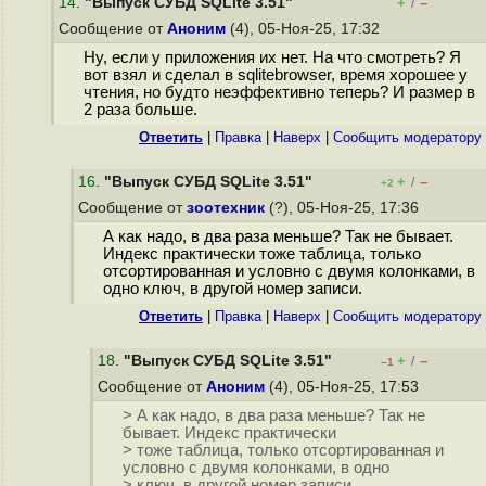
14
.
"Выпуск СУБД SQLite 3.51"
+
–
/
Сообщение от
Аноним
(4), 05-Ноя-25, 17:32
Ну, если у приложения их нет. На что смотреть? Я
вот взял и сделал в sqlitebrowser, время хорошее у
чтения, но будто неэффективно теперь? И размер в
2 раза больше.
Ответить
|
Правка
|
Наверх
|
Cообщить модератору
16
.
"Выпуск СУБД SQLite 3.51"
+
–
/
+2
Сообщение от
зоотехник
(?), 05-Ноя-25, 17:36
А как надо, в два раза меньше? Так не бывает.
Индекс практически тоже таблица, только
отсортированная и условно с двумя колонками, в
одно ключ, в другой номер записи.
Ответить
|
Правка
|
Наверх
|
Cообщить модератору
18
.
"Выпуск СУБД SQLite 3.51"
+
–
/
–1
Сообщение от
Аноним
(4), 05-Ноя-25, 17:53
> А как надо, в два раза меньше? Так не
бывает. Индекс практически
> тоже таблица, только отсортированная и
условно с двумя колонками, в одно
> ключ, в другой номер записи.