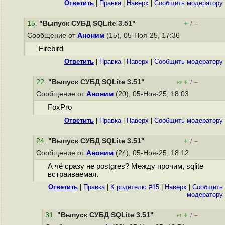
Ответить
|
Правка
|
Наверх
|
Cообщить модератору
15
.
"Выпуск СУБД SQLite 3.51"
+
–
/
Сообщение от
Аноним
(15), 05-Ноя-25, 17:36
Firebird
Ответить
|
Правка
|
Наверх
|
Cообщить модератору
22
.
"Выпуск СУБД SQLite 3.51"
+
–
/
+2
Сообщение от
Аноним
(20), 05-Ноя-25, 18:03
FoxPro
Ответить
|
Правка
|
Наверх
|
Cообщить модератору
24
.
"Выпуск СУБД SQLite 3.51"
+
–
/
Сообщение от
Аноним
(24), 05-Ноя-25, 18:12
А чё сразу не postgres? Между прочим, sqlite
встраиваемая.
Ответить
|
Правка
|
К родителю #15
|
Наверх
|
Cообщить
модератору
31
.
"Выпуск СУБД SQLite 3.51"
+
–
/
+1