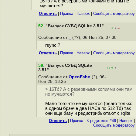
16Тб? А с резервными копиями они там не
мучаются?
Ответить
|
Правка
|
Наверх
|
Cообщить модератору
52
.
"Выпуск СУБД SQLite 3.51"
+
–
/
Сообщение от
_
(??), 06-Ноя-25, 07:38
rsync ?
Ответить
|
Правка
|
Наверх
|
Cообщить модератору
56
.
"Выпуск СУБД SQLite
+
–
/
+1
3.51"
Сообщение от
OpenEcho
(?), 06-
Ноя-25, 13:25
> 16Тб? А с резервными копиями они там
не мучаются?
Мало того что не мучаются (благо только
в одном брэнче два НАСа по 512 Тб) так
они еще базу и редистрибьютают с rqlite
Ответить
|
Правка
|
К родителю #46
|
Наверх
|
Cообщить модератору