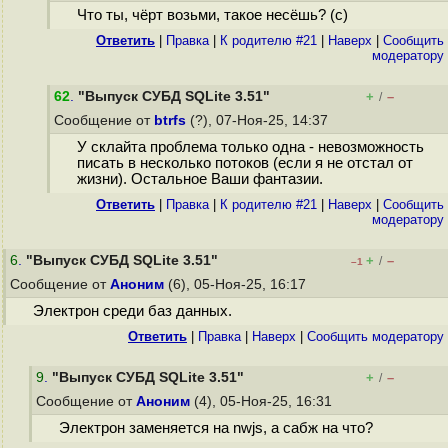
Что ты, чёрт возьми, такое несёшь? (с)
Ответить
|
Правка
|
К родителю #21
|
Наверх
|
Cообщить
модератору
62
.
"Выпуск СУБД SQLite 3.51"
+
–
/
Сообщение от
btrfs
(?), 07-Ноя-25, 14:37
У склайта проблема только одна - невозможность
писать в несколько потоков (если я не отстал от
жизни). Остальное Ваши фантазии.
Ответить
|
Правка
|
К родителю #21
|
Наверх
|
Cообщить
модератору
6
.
"Выпуск СУБД SQLite 3.51"
+
–
/
–1
Сообщение от
Аноним
(6), 05-Ноя-25, 16:17
Электрон среди баз данных.
Ответить
|
Правка
|
Наверх
|
Cообщить модератору
9
.
"Выпуск СУБД SQLite 3.51"
+
–
/
Сообщение от
Аноним
(4), 05-Ноя-25, 16:31
Электрон заменяется на nwjs, а сабж на что?