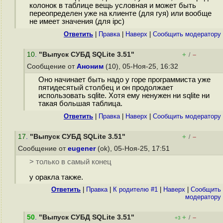
колонок в таблице вещь условная и может быть
переопределен уже на клиенте (для гуя) или вообще
не имеет значения (для ipc)
Ответить
|
Правка
|
Наверх
|
Cообщить модератору
10
.
"Выпуск СУБД SQLite 3.51"
+
–
/
Сообщение от
Аноним
(10), 05-Ноя-25, 16:32
Оно начинает быть надо у горе программиста уже
пятидесятый столбец и он продолжает
использовать sqlite. Хотя ему ненужен ни sqlite ни
такая большая таблица.
Ответить
|
Правка
|
Наверх
|
Cообщить модератору
17
.
"Выпуск СУБД SQLite 3.51"
+
–
/
Сообщение от
eugener
(ok), 05-Ноя-25, 17:51
> только в самый конец
у оракла также.
Ответить
|
Правка
|
К родителю #1
|
Наверх
|
Cообщить
модератору
50
.
"Выпуск СУБД SQLite 3.51"
+
–
/
+3