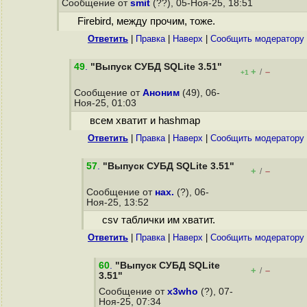
Сообщение от
smit
(??), 05-Ноя-25, 18:51
Firebird, между прочим, тоже.
Ответить
|
Правка
|
Наверх
|
Cообщить модератору
49
.
"Выпуск СУБД SQLite 3.51"
+
–
/
+1
Сообщение от
Аноним
(49), 06-
Ноя-25, 01:03
всем хватит и hashmap
Ответить
|
Правка
|
Наверх
|
Cообщить модератору
57
.
"Выпуск СУБД SQLite 3.51"
+
–
/
Сообщение от
нах.
(?), 06-
Ноя-25, 13:52
csv таблички им хватит.
Ответить
|
Правка
|
Наверх
|
Cообщить модератору
60
.
"Выпуск СУБД SQLite
+
–
/
3.51"
Сообщение от
x3who
(?), 07-
Ноя-25, 07:34