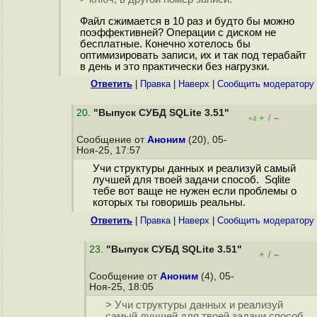
Файл сжимается в 10 раз и будто бы можно
поэффективней? Операции с диском не
бесплатные. Конечно хотелось бы
оптимизировать записи, их и так под терабайт
в день и это практически без нагрузки.
Ответить
|
Правка
|
Наверх
|
Cообщить модератору
20
.
"Выпуск СУБД SQLite 3.51"
+
–
/
+4
Сообщение от
Аноним
(20), 05-
Ноя-25, 17:57
Учи структуры данных и реализуй самый
лучшей для твоей задачи способ. Sqlite
тебе вот ваще не нужен если проблемы о
которых ты говоришь реальны.
Ответить
|
Правка
|
Наверх
|
Cообщить модератору
23
.
"Выпуск СУБД SQLite 3.51"
+
–
/
Сообщение от
Аноним
(4), 05-
Ноя-25, 18:05
> Учи структуры данных и реализуй
самый лучшей для твоей задачи способ.