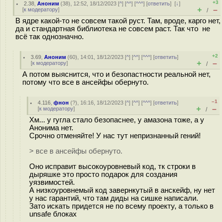
+3
2.38
,
Аноним
(
38
), 12:52, 18/12/2023 [
^
] [
^^
] [
^^^
] [
ответить
]
[
↓
]
+
–
[
к модератору
]
/
В ядре какой-то не совсем такой руст. Там, вроде, карго нет,
да и стандартная библиотека не совсем раст. Так что не
всё так однозначно.
+2
3.69
,
Аноним
(
60
), 14:01, 18/12/2023 [
^
] [
^^
] [
^^^
] [
ответить
]
+
–
[
к модератору
]
/
А потом выяснится, что и безопастности реальной нет,
потому что все в ансейфы обернуто.
–1
4.116
,
фнон
(
?
), 16:16, 18/12/2023 [
^
] [
^^
] [
^^^
] [
ответить
]
+
–
[
к модератору
]
/
Хм... у гугла стало безопаснее, у амазона тоже, а у
Анонима нет.
Срочно отменяйте! У нас тут непризнанный гений!
> все в ансейфы обернуто.
Оно исправит высокоуровневый код, тк строки в
дыряшке это просто подарок для создания
уязвимостей.
А низкоуровнемый код завернкутый в анскейф, ну нет
у нас гарантий, что там диды на сишке написали.
Зато искать придется не по всему проекту, а только в
unsafe блоках