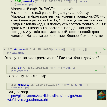
3.346
,
InuYasha
(
??
), 10:21, 24/12/2023 [
^
] [
^^
] [
^^^
] [
ответить
]
+
–
/
[
к модератору
]
Маленький ещё. ВыРАСТешь - поймёшь.
А мне - нет, не всё равно. Когда я делал сборку
Миранды, я брал плагины, написанные только на C/C++,
хотя были горы их на Delphi,.NET и ещё каком-то новне.
Когда я ставлю кеды, я пользуюсь софтом только на Qt и
даже KMail вместо Thundercrap. Всё должно иметь
порядок. А у тебя весь мир на хейтеров и нехейткров
делится. Не все такие полярные. Вернее, большинство.
+1
1.11
,
Аноним
(
8
), 11:48, 18/12/2023 [
ответить
] [
﹢﹢﹢
] [
· · ·
]
[
↓
] [
↑
]
+
–
[
к модератору
]
/
Это шутка такая от растаманов? Где там, блин, драйвер?
+3
2.12
,
13
(
??
), 11:51, 18/12/2023 [
^
] [
^^
] [
^^^
] [
ответить
]
+
–
[
к модератору
]
/
Это не шутка. Это пиар.
2.20
,
НяшМяш
(
ok
), 12:20, 18/12/2023 [
^
] [
^^
] [
^^^
] [
ответить
]
[
↓
]
+
–
/
[
к модератору
]
Вот драйвер
https://github.com/AsahiLinux/linux/tree/gpu/rust-
wip/drivers/gpu/drm/asahi