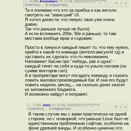
6.138
,
Анонимусс
(
?
), 17:18, 18/12/2023 [
^
] [
^^
] [
^^^
]
+
–
/
[
ответить
]
[
к модератору
]
Та я понимаю что это за ошибка и как весело
смотреть на "зависший" UI.
Я хотел донести, что линукс овно уже очень
давно.
Так что раньше лучше не было)
А если вспомнить 200е, 90е и раньше, то там
местами вообще мрак и содомия.
Просто в линуксе каждый пишет то, что ему нужно,
прийти к какой-то команде (интел/самсунг/и тд) и
заставить их сделать что-то невозможно.
Напоминет басню про "лебедь, рак и щука" -
каждый тянет на себя и куда-то уныло ползем (по
сумме векторов сил).
А в проприетаре могут посадить команду и сказать
ловить маловоспроизводимый баг. И они его будут
ловить неделю, месяц,... на сколько денег хватит
из заложенного бюджета.
И возможно найдут и поправят.
7.147
,
wyry
(
?
), 17:44, 18/12/2023 [
^
] [
^^
] [
^^^
]
+
–
/
[
ответить
]
[
к модератору
]
В таком случае мы с вами практически на одной
стороне, но с оговоркой, что раньше Linux был не
единственным проблемным софтом, особенно на
фоне древней винды. И особенно цинично это