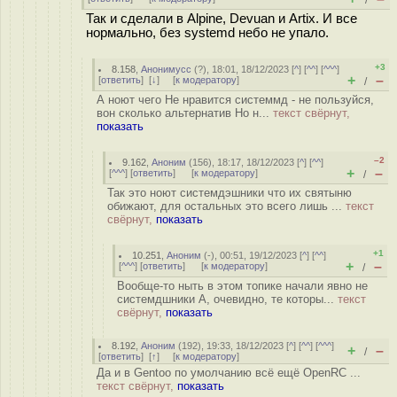
/
Так и сделали в Alpine, Devuan и Artix. И все
нормально, без systemd небо не упало.
+3
8.158
,
Анонимусс
(
?
), 18:01, 18/12/2023 [
^
] [
^^
] [
^^^
]
+
–
[
ответить
]
[
↓
] [
к модератору
]
/
А ноют чего Не нравится системмд - не пользуйся,
вон сколько альтернатив Но н...
текст свёрнут,
показать
–2
9.162
,
Аноним
(
156
), 18:17, 18/12/2023 [
^
] [
^^
]
+
–
[
^^^
] [
ответить
]
[
к модератору
]
/
Так это ноют системдэшники что их святыню
обижают, для остальных это всего лишь ...
текст
свёрнут,
показать
+1
10.251
,
Аноним
(
-
), 00:51, 19/12/2023 [
^
] [
^^
]
+
–
[
^^^
] [
ответить
]
[
к модератору
]
/
Вообще-то ныть в этом топике начали явно не
системдшники А, очевидно, те которы...
текст
свёрнут,
показать
8.192
,
Аноним
(
192
), 19:33, 18/12/2023 [
^
] [
^^
] [
^^^
]
+
–
/
[
ответить
]
[
↑
] [
к модератору
]
Да и в Gentoo по умолчанию всё ещё OpenRC ...
текст свёрнут,
показать