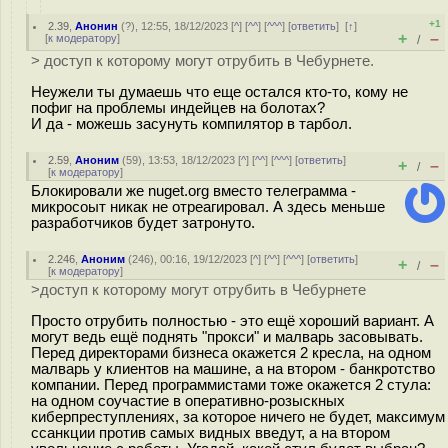
+1
2.39
,
Анонин
(
?
), 12:55, 18/12/2023 [
^
] [
^^
] [
^^^
] [
ответить
]
[
↑
]
+
–
[
к модератору
]
/
> доступ к которому могут отрубить в Чебурнете.
Неужели ты думаешь что еще остался кто-то, кому не
пофиг на проблемы индейцев на болотах?
И да - можешь засунуть компилятор в тарбол.
2.59
,
Аноним
(
59
), 13:53, 18/12/2023 [
^
] [
^^
] [
^^^
] [
ответить
]
+
–
/
[
к модератору
]
Блокировали же nuget.org вместо телеграмма -
микросоыт никак не отреагировал. А здесь меньше
разработчиков будет затронуто.
2.246
,
Аноним
(
246
), 00:16, 19/12/2023 [
^
] [
^^
] [
^^^
] [
ответить
]
+
–
/
[
к модератору
]
>доступ к которому могут отрубить в Чебурнете
Просто отрубить полностью - это ещё хороший вариант. А
могут ведь ещё поднять "прокси" и малварь засовывать.
Перед директорами бизнеса окажется 2 кресла, на одном
малварь у клиентов на машине, а на втором - банкротство
компании. Перед программистами тоже окажется 2 стула:
на одном соучастие в оперативно-розыскных
киберпреступлениях, за которое ничего не будет, максимум
ссанкции против самых видных введут, а на втором