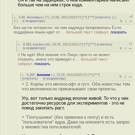
Он и так на задворках, о нем комментариев написано
больше чем на нем строк кода.
–2
3.40
,
Анонимусс
(
?
), 12:56, 18/12/2023 [
^
] [
^^
] [
^^^
] [
ответить
]
[
↓
]
+
–
[
↑
] [
к модератору
]
/
Без шуток интересно, на чем надежда базировалась Если
поддержка языка идет от ...
большой текст свёрнут,
показать
+1
4.263
,
keydon
(
ok
), 03:39, 19/12/2023 [
^
] [
^^
] [
^^^
] [
ответить
]
+
–
[
к модератору
]
/
1 Не идёт Моё мнение что Линус просто не может
отказать, иначе это приведет к ...
большой текст
свёрнут,
показать
5.287
,
Аноним
(
-
), 13:29, 19/12/2023 [
^
] [
^^
] [
^^^
]
+
–
/
[
ответить
]
[
к модератору
]
> 2. Корпы это мелкософт и гугл. Оба известны тем
что молниеносно прикапывают свои проекты.
Угу, вот только андроид вполне живой. То что у них
достаточно ресурсов для экспериментов - это не
повод закопать раст.
> "Гентушники" (без привязки к генту) и есть
"пользователи" ядра. Даже на опеннете есть запрос
у множества пользователей.