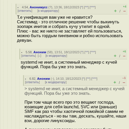
+4
4.54
,
Анонимусс
(
?
), 13:36, 18/12/2023 [
^
] [
^^
] [
^^^
]
+
–
[
ответить
]
[
к модератору
]
/
Т.е унификация вам уже не нравится?
Системмд - это отличное решение чтобы выкинуть
зоопарк инитов и собрать кучу утилит в одной.
Плюс - вас же никто не заставляет ей пользоваться,
можно быть гордым пингвином и робко использовать
девуан.
+6
5.58
,
Аноним
(
58
), 13:51, 18/12/2023 [
^
] [
^^
] [
^^^
]
+
–
[
ответить
]
[
↓
] [
к модератору
]
/
systemd не инит, а системный менеджер с кучей
функций. Пора бы уже это знать.
–1
6.82
,
Аноним
(
-
), 14:10, 18/12/2023 [
^
] [
^^
] [
^^^
]
+
–
[
ответить
]
[
к модератору
]
/
> systemd не инит, а системный менеджер с кучей
функций. Пора бы уже это знать.
При том чаще всего про это вещают господа,
юзающие для себя launchd, SVC или (раньше)
SMF как раз чтобы хаотичной помойкой самим не
наслаждаться - но вы там, дескать, кушайте, наши
вэи, дорогие линуксоиды.