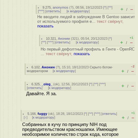
9.275
,
anonymos
(
?
), 08:56, 19/12/2023 [
^
] [
^^
]
+
–
/
[
^^^
] [
ответить
]
[
к модератору
]
Не вводите людей в заблуждение В Gentoo зависит
от используемого профиля e...
текст свёрнут,
показать
+1
10.321
,
Аноним
(
321
), 05:54, 20/12/2023 [
^
]
+
–
[
^^
] [
^^^
] [
ответить
]
[
к модератору
]
/
Но первый дефолтный профиль в Генте - OpenRC
...
текст свёрнут,
показать
–2
6.102
,
Анонин
(
?
), 15:10, 18/12/2023
Скрыто ботом-
+
–
модератором
[
к модератору
]
/
6.325
,
_oleg_
(
ok
), 12:56, 20/12/2023 [
^
] [
^^
] [
^^^
]
+
–
/
[
ответить
]
[
к модератору
]
Давайте. Я за.
+1
5.166
,
fuggy
(
ok
), 18:28, 18/12/2023 [
^
] [
^^
] [
^^^
] [
ответить
]
+
–
[
↑
] [
к модератору
]
/
Собранных в кучу по принципу NIH под
предводительством красношапки. Имеющее
необозримое количество строк кода, которое