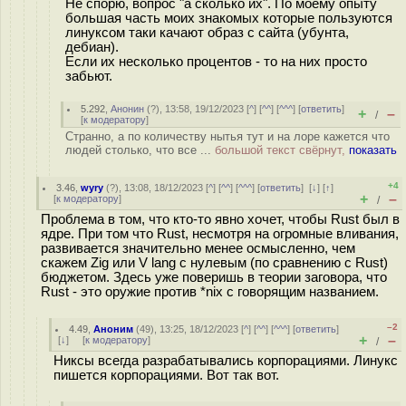
Не спорю, вопрос "а сколько их". По моему опыту
большая часть моих знакомых которые пользуются
линуксом таки качают образ с сайта (убунта,
дебиан).
Если их несколько процентов - то на них просто
забьют.
5.292
,
Анонин
(
?
), 13:58, 19/12/2023 [
^
] [
^^
] [
^^^
] [
ответить
]
+
–
/
[
к модератору
]
Странно, а по количеству нытья тут и на лоре кажется что
людей столько, что все ...
большой текст свёрнут,
показать
+4
3.46
,
wyry
(
?
), 13:08, 18/12/2023 [
^
] [
^^
] [
^^^
] [
ответить
]
[
↓
] [
↑
]
+
–
[
к модератору
]
/
Проблема в том, что кто-то явно хочет, чтобы Rust был в
ядре. При том что Rust, несмотря на огромные вливания,
развивается значительно менее осмысленно, чем
скажем Zig или V lang с нулевым (по сравнению с Rust)
бюджетом. Здесь уже поверишь в теории заговора, что
Rust - это оружие против *nix с говорящим названием.
–2
4.49
,
Аноним
(
49
), 13:25, 18/12/2023 [
^
] [
^^
] [
^^^
] [
ответить
]
+
–
[
↓
] [
к модератору
]
/
Никсы всегда разрабатывались корпорациями. Линукс
пишется корпорациями. Вот так вот.