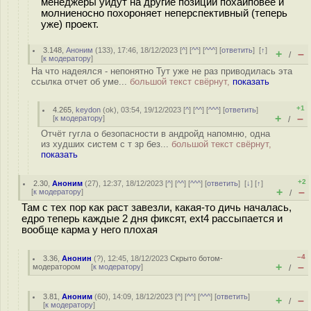
менеджеры уйдут на другие позиции похайповее и
молниеносно похороняет неперспективный (теперь
уже) проект.
3.148
,
Аноним
(
133
), 17:46, 18/12/2023 [
^
] [
^^
] [
^^^
] [
ответить
]
[
↑
]
+
–
/
[
к модератору
]
На что надеялся - непонятно Тут уже не раз приводилась эта
ссылка отчет об уме...
большой текст свёрнут,
показать
+1
4.265
,
keydon
(
ok
), 03:54, 19/12/2023 [
^
] [
^^
] [
^^^
] [
ответить
]
+
–
[
к модератору
]
/
Отчёт гугла о безопасности в андройд напомню, одна
из худших систем с т зр без...
большой текст свёрнут,
показать
+2
2.30
,
Аноним
(
27
), 12:37, 18/12/2023 [
^
] [
^^
] [
^^^
] [
ответить
]
[
↓
] [
↑
]
+
–
[
к модератору
]
/
Там с тех пор как раст завезли, какая-то дичь началась,
едро теперь каждые 2 дня фиксят, ext4 рассыпается и
вообще карма у него плохая
–4
3.36
,
Анонин
(
?
), 12:45, 18/12/2023
Скрыто ботом-
+
–
модератором
[
к модератору
]
/
3.81
,
Аноним
(
60
), 14:09, 18/12/2023 [
^
] [
^^
] [
^^^
] [
ответить
]
+
–
/
[
к модератору
]