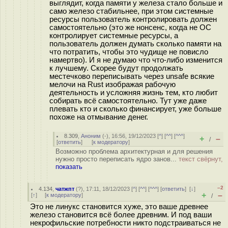
выглядит, когда памяти у железа стало больше и
само железо стабильнее, при этом системные
ресурсы пользователь контролировать должен
самостоятельно (это же нонсенс, когда не ОС
контролирует системные ресурсы, а
пользователь должен думать сколько памяти на
что потратить, чтобы это чудище не повисло
намертво). И я не думаю что что-либо изменится
к лучшему. Скорее будут продолжать
местечково переписывать через unsafe всякие
мелочи на Rust изображая рабочую
деятельность и усложняя жизнь тем, кто любит
собирать всё самостоятельно. Тут уже даже
плевать кто и сколько финансирует, уже больше
похоже на отмывание денег.
8.309
,
Аноним
(
-
), 16:56, 19/12/2023 [
^
] [
^^
] [
^^^
]
+
–
/
[
ответить
]
[
к модератору
]
Возможно проблема архитектурная и для решения
нужно просто переписать ядро занов...
текст свёрнут,
показать
–2
4.134
,
чатжпт
(
?
), 17:11, 18/12/2023 [
^
] [
^^
] [
^^^
] [
ответить
]
[
↓
]
+
–
[
↑
] [
к модератору
]
/
Это не линукс становится хуже, это ваше древнее
железо становится всё более древним. И под ваши
некрофильские потребности никто подстраиваться не