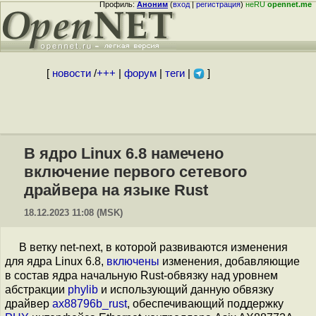
Профиль:
Аноним
(
вход
|
регистрация
)
неRU
opennet.me
[
новости
/
+++
|
форум
|
теги
|
]
В ядро Linux 6.8 намечено
включение первого сетевого
драйвера на языке Rust
18.12.2023 11:08 (MSK)
В ветку net-next, в которой развиваются изменения
для ядра Linux 6.8,
включены
изменения, добавляющие
в состав ядра начальную Rust-обвязку над уровнем
абстракции
phylib
и использующий данную обвязку
драйвер
ax88796b_rust
, обеспечивающий поддержку