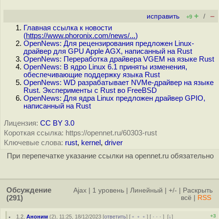
+
–
исправить
/
+9
Главная ссылка к новости
(
https://www.phoronix.com/news/...
)
OpenNews: Для рецензирования предложен Linux-
драйвер для GPU Apple AGX, написанный на Rust
OpenNews: Переработка драйвера VGEM на языке Rust
OpenNews: В ядро Linux 6.1 приняты изменения,
обеспечивающие поддержку языка Rust
OpenNews: WD разрабатывает NVMe-драйвер на языке
Rust. Эксперименты с Rust во FreeBSD
OpenNews: Для ядра Linux предложен драйвер GPIO,
написанный на Rust
Лицензия:
CC BY 3.0
Короткая ссылка: https://opennet.ru/60303-rust
Ключевые слова:
rust
,
kernel
,
driver
При перепечатке указание ссылки на opennet.ru обязательно
Обсуждение
Ajax
|
1 уровень
|
Линейный
|
+/-
|
Раскрыть
(291)
всё
|
RSS
+3
1.2
,
Аноним
(
2
), 11:25, 18/12/2023 [
ответить
] [
﹢﹢﹢
] [
· · ·
]
[
↓
]