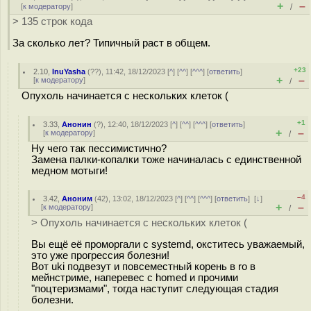
+
–
[
к модератору
]
/
> 135 строк кода
За сколько лет? Типичный раст в общем.
+23
2.10
,
InuYasha
(
??
), 11:42, 18/12/2023 [
^
] [
^^
] [
^^^
] [
ответить
]
+
–
[
к модератору
]
/
Опухоль начинается с нескольких клеток (
+1
3.33
,
Анонин
(
?
), 12:40, 18/12/2023 [
^
] [
^^
] [
^^^
] [
ответить
]
+
–
[
к модератору
]
/
Ну чего так пессимистично?
Замена палки-копалки тоже начиналась с единственной
медном мотыги!
–4
3.42
,
Аноним
(
42
), 13:02, 18/12/2023 [
^
] [
^^
] [
^^^
] [
ответить
]
[
↓
]
+
–
[
к модератору
]
/
> Опухоль начинается с нескольких клеток (
Вы ещё её проморгали с systemd, окститесь уважаемый,
это уже прогрессия болезни!
Вот uki подвезут и повсеместный корень в ro в
мейнстриме, наперевес с homed и прочими
"поцтеризмами", тогда наступит следующая стадия
болезни.