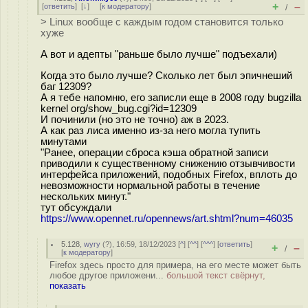
+
–
[
ответить
]
[
↓
] [
к модератору
]
/
> Linux вообще с каждым годом становится только
хуже
А вот и адепты "раньше было лучше" подъехали)
Когда это было лучше? Сколько лет был эпичнеший
баг 12309?
А я тебе напомню, его записли еще в 2008 году bugzilla
kernel org/show_bug.cgi?id=12309
И починили (но это не точно) аж в 2023.
А как раз лиса именно из-за него могла тупить
минутами
"Ранее, операции сброса кэша обратной записи
приводили к существенному снижению отзывчивости
интерфейса приложений, подобных Firefox, вплоть до
невозможности нормальной работы в течение
нескольких минут."
тут обсуждали
https://www.opennet.ru/opennews/art.shtml?num=46035
5.128
,
wyry
(
?
), 16:59, 18/12/2023 [
^
] [
^^
] [
^^^
] [
ответить
]
+
–
/
[
к модератору
]
Firefox здесь просто для примера, на его месте может быть
любое другое приложени...
большой текст свёрнут,
показать