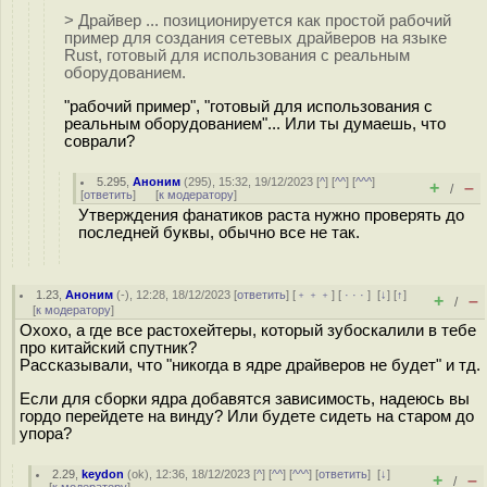
> Драйвер ... позиционируется как простой рабочий
пример для создания сетевых драйверов на языке
Rust, готовый для использования с реальным
оборудованием.
"рабочий пример", "готовый для использования с
реальным оборудованием"... Или ты думаешь, что
соврали?
5.295
,
Аноним
(
295
), 15:32, 19/12/2023 [
^
] [
^^
] [
^^^
]
+
–
/
[
ответить
]
[
к модератору
]
Утверждения фанатиков раста нужно проверять до
последней буквы, обычно все не так.
1.23
,
Аноним
(
-
), 12:28, 18/12/2023 [
ответить
] [
﹢﹢﹢
] [
· · ·
]
[
↓
] [
↑
]
+
–
/
[
к модератору
]
Охохо, а где все растохейтеры, который зубоскалили в тебе
про китайский спутник?
Рассказывали, что "никогда в ядре драйверов не будет" и тд.
Если для сборки ядра добавятся зависимость, надеюсь вы
гордо перейдете на винду? Или будете сидеть на старом до
упора?
2.29
,
keydon
(
ok
), 12:36, 18/12/2023 [
^
] [
^^
] [
^^^
] [
ответить
]
[
↓
]
+
–
/