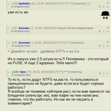
+1
2.28
,
ilyafedin
(
ok
), 12:35, 18/12/2023 [
^
] [
^^
] [
^^^
] [
ответить
]
[
↑
]
+
–
[
к модератору
]
/
уже есть же
–1
2.37
,
Анонин
(
?
), 12:48, 18/12/2023
Скрыто ботом-модератором
+
–
[
к модератору
]
/
+1
2.87
,
Аноним
(
-
), 14:23, 18/12/2023 [
^
] [
^^
] [
^^^
] [
ответить
]
+
–
[
к модератору
]
/
> Давайте лучше - драйвер NTFS и на Си.
Их в линухе уже 2.5 штуки есть?! Половинка - это который
на FUSE. И еще 2 ядерные. Тебе мало?!
2.343
,
Sem
(
??
), 06:33, 23/12/2023 [
^
] [
^^
] [
^^^
] [
ответить
]
+
–
/
[
к модератору
]
То есть, если дадут NTFS на расте, то пользоваться
принципиально не будете, даже если все будет хорошо
работать?
Я вообще не понимаю хейтеров раст, если вам приносят на
блюдечке (опенсорс же), вам пофиг на чем написано,
главное, что бы работало. Но как же не насрать в
комментарии?