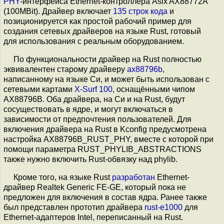
PHY
-интерфейса Ethernet-контроллера Asix AX88772A
(100MBit). Драйвер включает
135 строк кода
и
позиционируется как простой рабочий пример для
создания сетевых драйверов на языке Rust, готовый
для использования с реальным оборудованием.
По функциональности драйвер на Rust полностью
эквивалентен старому драйверу
ax88796b
,
написанному на языке Си, и может быть использован с
сетевыми картами
X-Surf 100
, оснащёнными чипом
AX88796B. Оба драйвера, на Си и на Rust, будут
сосуществовать в ядре, и могут включаться в
зависимости от предпочтения пользователей. Для
включения драйвера на Rust в Kconfig предусмотрена
настройка AX88796B_RUST_PHY, вместе с которой при
помощи параметра RUST_PHYLIB_ABSTRACTIONS
также нужно включить Rust-обвязку над phylib.
Кроме того, на языке Rust
разработан
Ethernet-
драйвер Realtek Generic FE-GE, который пока не
предложен для включения в состав ядра. Ранее также
был представлен прототип драйвера
rust-e1000
для
Ethernet-адаптеров Intel, переписанный на Rust.