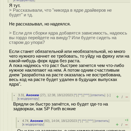
[
к модератору
]
Я тут.
> Рассказывали, что "никогда в ядре драйверов не
будет" и тд.
Не рассказывал, но надеялся.
> Если для сборки ядра добавятся зависимость, надеюсь
вы гордо перейдете на винду? Или будете сидеть на
старом до упора?
Если станет обязательной или необязательной, но много
чего нужного начнет ее требовать, то уйду на фряху или на
какой-нибудь форк ядра без раста.
А пока надеюсь что раст быстрее загнется чем что-либо
нужное наклепают на нем. А потом одним счастливым
днем "разработка на расте оказалась не востребована,
весь код на расте будет удален в будущих выпусках
ядра".
3.31
,
Аноним
(
27
), 12:38, 18/12/2023 [
^
] [
^^
] [
^^^
] [
ответить
]
[
↓
]
+
–
/
[
к модератору
]
Врядли он быстро загнётся, но будет где-то на
задворках, как SP Forth всякие
+3
4.74
,
Аноним
(
60
), 14:04, 18/12/2023 [
^
] [
^^
] [
^^^
] [
ответить
]
+
–
[
к модератору
]
/