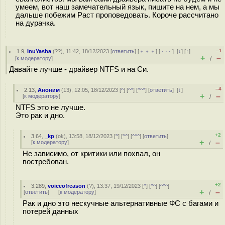
умеем, вот наш замечательный язык, пишите на нем, а мы
дальше побежим Раст проповедовать. Короче рассчитано
на дурачка.
–1
1.9
,
InuYasha
(
??
), 11:42, 18/12/2023 [
ответить
] [
﹢﹢﹢
] [
· · ·
]
[
↓
] [
↑
]
+
–
[
к модератору
]
/
Давайте лучше - драйвер NTFS и на Си.
–4
2.13
,
Аноним
(
13
), 12:05, 18/12/2023 [
^
] [
^^
] [
^^^
] [
ответить
]
[
↓
]
+
–
[
к модератору
]
/
NTFS это не лучше.
Это рак и дно.
+2
3.64
,
_kp
(
ok
), 13:58, 18/12/2023 [
^
] [
^^
] [
^^^
] [
ответить
]
+
–
[
к модератору
]
/
Не зависимо, от критики или похвал, он
востребован.
+2
3.289
,
voiceofreason
(
?
), 13:37, 19/12/2023 [
^
] [
^^
] [
^^^
]
+
–
[
ответить
]
[
к модератору
]
/
Рак и дно это нескучные альтернативные ФС с багами и
потерей данных