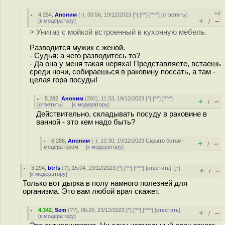
+4
4.254
,
Аноним
(
-
), 00:56, 19/12/2023 [
^
] [
^^
] [
^^^
] [
ответить
]
+
–
[
к модератору
]
/
> Унитаз с мойкой встроенный в кухонную мебель.
Разводится мужик с женой.
- Судья: а чего разводитесь то?
- Да она у меня такая неряха! Представляете, встаешь
среди ночи, собираешься в раковину поссать, а там -
целая гора посуды!
5.282
,
Аноним
(
282
), 11:33, 19/12/2023 [
^
] [
^^
] [
^^^
]
+
–
/
[
ответить
]
[
к модератору
]
Действительно, складывать посуду в раковине в
ванной - это кем надо быть?
6.288
,
Аноним
(
-
), 13:30, 19/12/2023
Скрыто ботом-
+
–
/
модератором
[
к модератору
]
3.294
,
btrfs
(
?
), 15:04, 19/12/2023 [
^
] [
^^
] [
^^^
] [
ответить
]
[
↑
]
+
–
/
[
к модератору
]
Только вот дырка в полу намного полезней для
организма. Это вам любой врач скажет.
4.342
,
Sem
(
??
), 06:29, 23/12/2023 [
^
] [
^^
] [
^^^
] [
ответить
]
+
–
/
[
к модератору
]