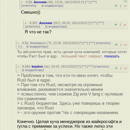
+1
5.50
,
Аноним
(
49
), 13:26, 18/12/2023 [
^
] [
^^
] [
^^^
]
+
–
[
ответить
]
[
к модератору
]
/
Смешно))
6.267
,
Аноним
(
267
), 06:29, 19/12/2023 [
^
] [
^^
] [
^^^
]
+
–
/
[
ответить
]
[
к модератору
]
Я что не так?
4.52
,
Анонимусс
(
?
), 13:30, 18/12/2023 [
^
] [
^^
] [
^^^
] [
ответить
]
+
–
/
[
↑
] [
к модератору
]
Ты абсолютно прав, есть целая куча компаний, которые хотят
чтобы Раст Был в ядр...
большой текст свёрнут,
показать
4.264
,
keydon
(
ok
), 03:43, 19/12/2023 [
^
] [
^^
] [
^^^
] [
ответить
]
+
–
/
[
к модератору
]
> Проблема в том, что кто-то явно хочет, чтобы
Rust был в ядре.
> При том что Rust, несмотря на огромные
вливания, развивается значительно менее
> осмысленно, чем скажем Zig или V lang с нулевым
(по сравнению
> с Rust) бюджетом. Здесь уже поверишь в теории
заговора, что Rust
> - это оружие против *nix с говорящим названием.
Конечно. Целая куча менеджеров из майкрософта и
гугла с премиями за успехи. Но также легко эти