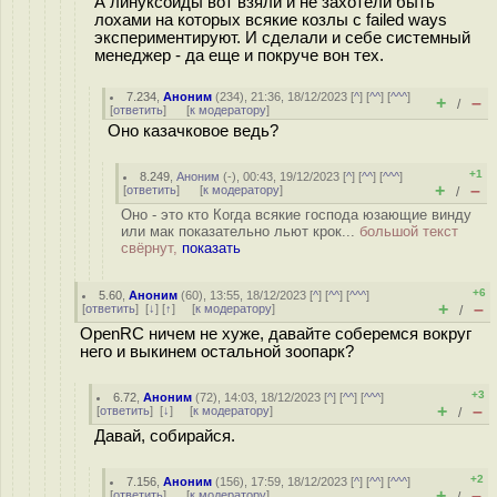
А линуксоиды вот взяли и не захотели быть
лохами на которых всякие козлы с failed ways
экспериментируют. И сделали и себе системный
менеджер - да еще и покруче вон тех.
7.234
,
Аноним
(
234
), 21:36, 18/12/2023 [
^
] [
^^
] [
^^^
]
+
–
/
[
ответить
]
[
к модератору
]
Оно казачковое ведь?
+1
8.249
,
Аноним
(
-
), 00:43, 19/12/2023 [
^
] [
^^
] [
^^^
]
+
–
[
ответить
]
[
к модератору
]
/
Оно - это кто Когда всякие господа юзающие винду
или мак показательно льют крок...
большой текст
свёрнут,
показать
+6
5.60
,
Аноним
(
60
), 13:55, 18/12/2023 [
^
] [
^^
] [
^^^
]
+
–
[
ответить
]
[
↓
] [
↑
] [
к модератору
]
/
OpenRC ничем не хуже, давайте соберемся вокруг
него и выкинем остальной зоопарк?
+3
6.72
,
Аноним
(
72
), 14:03, 18/12/2023 [
^
] [
^^
] [
^^^
]
+
–
[
ответить
]
[
↓
] [
к модератору
]
/
Давай, собирайся.
+2
7.156
,
Аноним
(
156
), 17:59, 18/12/2023 [
^
] [
^^
] [
^^^
]
+
–
[
ответить
]
[
к модератору
]