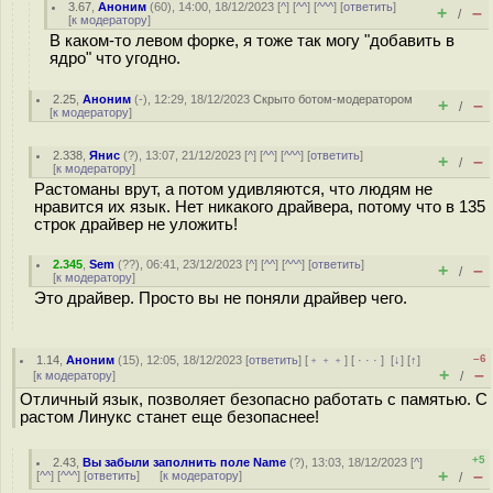
3.67
,
Аноним
(
60
), 14:00, 18/12/2023 [
^
] [
^^
] [
^^^
] [
ответить
]
+
–
/
[
к модератору
]
В каком-то левом форке, я тоже так могу "добавить в
ядро" что угодно.
2.25
,
Аноним
(
-
), 12:29, 18/12/2023
Скрыто ботом-модератором
+
–
/
[
к модератору
]
2.338
,
Янис
(
?
), 13:07, 21/12/2023 [
^
] [
^^
] [
^^^
] [
ответить
]
+
–
/
[
к модератору
]
Растоманы врут, а потом удивляются, что людям не
нравится их язык. Нет никакого драйвера, потому что в 135
строк драйвер не уложить!
2.345
,
Sem
(
??
), 06:41, 23/12/2023 [
^
] [
^^
] [
^^^
] [
ответить
]
+
–
/
[
к модератору
]
Это драйвер. Просто вы не поняли драйвер чего.
–6
1.14
,
Аноним
(
15
), 12:05, 18/12/2023 [
ответить
] [
﹢﹢﹢
] [
· · ·
]
[
↓
] [
↑
]
+
–
[
к модератору
]
/
Отличный язык, позволяет безопасно работать с памятью. С
растом Линукс станет еще безопаснее!
+5
2.43
,
Вы забыли заполнить поле Name
(
?
), 13:03, 18/12/2023 [
^
]
+
–
[
^^
] [
^^^
] [
ответить
]
[
к модератору
]
/