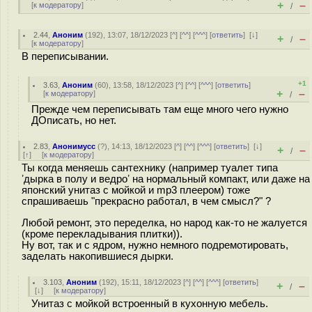
+
–
[
к модератору
]
/
2.44
,
Аноним
(
192
), 13:07, 18/12/2023 [
^
] [
^^
] [
^^^
] [
ответить
]
[
↓
]
+
–
/
[
к модератору
]
В переписывании.
+1
3.63
,
Аноним
(
60
), 13:58, 18/12/2023 [
^
] [
^^
] [
^^^
] [
ответить
]
+
–
[
к модератору
]
/
Прежде чем переписывать там еще много чего нужно
ДОписать, но нет.
2.83
,
Анонимусс
(
?
), 14:13, 18/12/2023 [
^
] [
^^
] [
^^^
] [
ответить
]
[
↓
]
+
–
/
[
↑
] [
к модератору
]
Ты когда меняешь сантехнику (например туалет типа
ʼдырка в полу и ведроʼ на нормальный компакт, или даже на
японский унитаз с мойкой и mp3 плеером) тоже
спрашиваешь "прекрасно работал, в чем смысл?" ?
Любой ремонт, это переделка, но народ как-то не жалуется
(кроме перекладывания плитки)).
Ну вот, так и с ядром, нужно немного подремотировать,
заделать накопившиеся дырки.
3.103
,
Аноним
(
192
), 15:11, 18/12/2023 [
^
] [
^^
] [
^^^
] [
ответить
]
+
–
/
[
↓
] [
к модератору
]
Унитаз с мойкой встроенный в кухонную мебель.