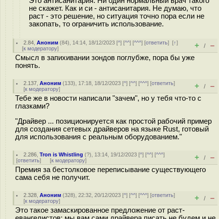
Это антисанитария. Ни один нормальный врач такого
не скажет. Как и си - антисанитария. Не думаю, что
раст - это решение, но ситуация точно пора если не
закопать, то ограничить использование.
2.84
,
Аноним
(
84
), 14:14, 18/12/2023 [
^
] [
^^
] [
^^^
] [
ответить
]
[
↑
]
+
–
/
[
к модератору
]
Смысл в запихивании зондов поглубже, пора бы уже
понять.
2.137
,
Аноним
(
133
), 17:18, 18/12/2023 [
^
] [
^^
] [
^^^
] [
ответить
]
+
–
/
[
к модератору
]
Тебе же в новости написали "зачем", но у тебя что-то с
глазками?
"Драйвер ... позиционируется как простой рабочий пример
для создания сетевых драйверов на языке Rust, готовый
для использования с реальным оборудованием."
2.286
,
Tron is Whistling
(
?
), 13:14, 19/12/2023 [
^
] [
^^
] [
^^^
]
+
–
/
[
ответить
]
[
к модератору
]
Премия за бестолковое переписывание существующего
сама себя не получит.
2.328
,
Аноним
(
328
), 22:32, 20/12/2023 [
^
] [
^^
] [
^^^
] [
ответить
]
+
–
/
[
к модератору
]
Это такое замаскированное предложение от раст-
евангелистов: мы вам сами драйвера писать не будем и не