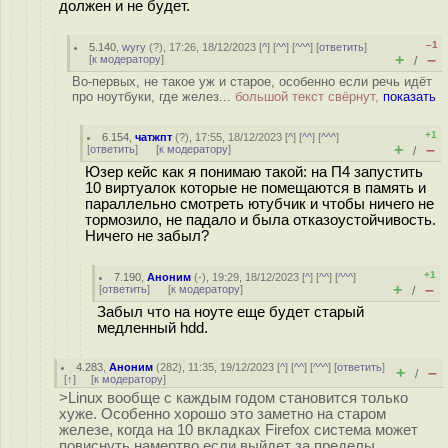
должен и не будет.
–1
5.140
,
wyry
(
?
), 17:26, 18/12/2023 [
^
] [
^^
] [
^^^
] [
ответить
]
+
–
[
к модератору
]
/
Во-первых, не такое уж и старое, особенно если речь идёт
про ноутбуки, где желез...
большой текст свёрнут,
показать
+1
6.154
,
чатжпт
(
?
), 17:55, 18/12/2023 [
^
] [
^^
] [
^^^
]
+
–
[
ответить
]
[
к модератору
]
/
Юзер кейс как я понимаю такой: на П4 запустить
10 виртуалок которые не помещаются в память и
параллельно смотреть ютубчик и чтобы ничего не
тормозило, не падало и была отказоустойчивость.
Ничего не забыл?
+1
7.190
,
Аноним
(
-
), 19:29, 18/12/2023 [
^
] [
^^
] [
^^^
]
+
–
[
ответить
]
[
к модератору
]
/
Забыл что на ноуте еще будет старый
медленный hdd.
4.283
,
Аноним
(
282
), 11:35, 19/12/2023 [
^
] [
^^
] [
^^^
] [
ответить
]
+
–
/
[
↑
] [
к модератору
]
>Linux вообще с каждым годом становится только
хуже. Особенно хорошо это заметно на старом
железе, когда на 10 вкладках Firefox система может
повиснуть намертво если выйдет за пределы