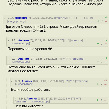
увольнение с работы. Угадай, какой стул будет выбран?
Подсказываю: тот, который они уже выбирали много раз.
+9
1.17
,
Маняним
(
?
), 12:15, 18/12/2023 [
ответить
] [
﹢﹢﹢
] [
· · ·
]
[
↓
] [
↑
]
+
–
[
к модератору
]
/
При этом C-версия - 131 строка. А сам драйвер полная
транслитерация C->rust.
+2
2.21
,
Аноним
(
8
), 12:21, 18/12/2023 [
^
] [
^^
] [
^^^
] [
ответить
]
+
–
[
к модератору
]
/
Переписывание уровня /b/
+4
2.27
,
Аноним
(
27
), 12:35, 18/12/2023 [
^
] [
^^
] [
^^^
] [
ответить
]
+
–
[
к модератору
]
/
Потом ещё выяснится что он и эти жалкие 100Мбит
медленнее гоняет
–1
3.71
,
Аноним
(
60
), 14:03, 18/12/2023 [
^
] [
^^
] [
^^^
] [
ответить
]
+
–
[
к модератору
]
/
Если вообще работает.
4.141
,
Аноним
(
133
), 17:27, 18/12/2023 [
^
] [
^^
] [
^^^
]
+
–
/
[
ответить
]
[
к модератору
]
Чем вы читаете?