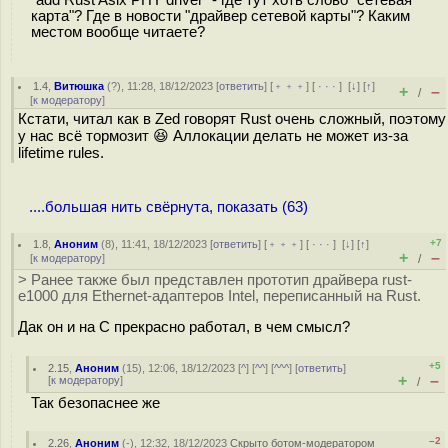
"add Rust Asix PHY driver" - где тут хоть слово "сетевая
карта"? Где в новости "драйвер сетевой карты"? Каким
местом вообще читаете?
1.4
,
Витюшка
(
?
), 11:28, 18/12/2023 [
ответить
] [
﹢﹢﹢
] [
· · ·
]
[
↓
] [
↑
]
+
–
/
[
к модератору
]
Кстати, читал как в Zed говорят Rust очень сложный, поэтому
у нас всё тормозит 😆 Аллокации делать не может из-за
lifetime rules.
....большая нить свёрнута, показать (63)
+7
1.8
,
Аноним
(
8
), 11:41, 18/12/2023 [
ответить
] [
﹢﹢﹢
] [
· · ·
]
[
↓
] [
↑
]
+
–
[
к модератору
]
/
> Ранее также был представлен прототип драйвера rust-
e1000 для Ethernet-адаптеров Intel, переписанный на Rust.
Дак он и на C прекрасно работал, в чем смысл?
+5
2.15
,
Аноним
(
15
), 12:06, 18/12/2023 [
^
] [
^^
] [
^^^
] [
ответить
]
+
–
[
к модератору
]
/
Так безопаснее же
–2
2.26
,
Аноним
(
-
), 12:32, 18/12/2023
Скрыто ботом-модератором