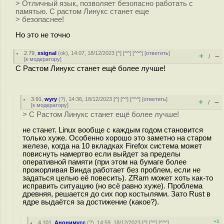
> Отличный язык, позволяет безопасно работать с
памятью. С растом Линукс станет еще
> безопаснее!
Но это не точно
2.79
,
xsignal
(
ok
), 14:07, 18/12/2023 [
^
] [
^^
] [
^^^
] [
ответить
]
+
–
/
[
к модератору
]
С Растом Линукс станет ещё более лучше!
3.91
,
wyry
(
?
), 14:36, 18/12/2023 [
^
] [
^^
] [
^^^
] [
ответить
]
+
–
/
[
к модератору
]
> С Растом Линукс станет ещё более лучше!
не станет. Linux вообще с каждым годом становится
только хуже. Особенно хорошо это заметно на старом
железе, когда на 10 вкладках Firefox система может
повиснуть намертво если выйдет за пределы
оперативной памяти (при этом на бумаге более
прожорливая Винда работает без проблем, если не
задаться целью её повесить). ZRam может хоть как-то
исправить ситуацию (но всё равно хуже). Проблема
древняя, решается до сих пор костылями. Зато Rust в
ядре выдаётся за достижение (какое?).
+1
4.101
,
Анонимусс
(
?
), 14:59, 18/12/2023 [
^
] [
^^
] [
^^^
]