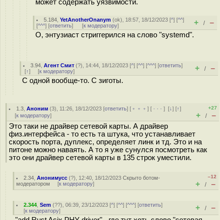
может содержать уязвимости.
5.184
,
YetAnotherOnanym
(
ok
), 18:57, 18/12/2023 [
^
] [
^^
]
+
–
/
[
^^^
] [
ответить
]
[
к модератору
]
О, энтузиаст стриггерился на слово "systemd".
3.94
,
Агент Смит
(
?
), 14:44, 18/12/2023 [
^
] [
^^
] [
^^^
] [
ответить
]
+
–
/
[
↑
] [
к модератору
]
С одной вообще-то. С зиготы.
+27
1.3
,
Аноним
(
3
), 11:26, 18/12/2023 [
ответить
] [
﹢﹢﹢
] [
· · ·
]
[
↓
] [
↑
]
+
–
[
к модератору
]
/
Это таки не драйвер сетевой карты. А драйвер
физ.интерфейса - то есть та штука, что устанавливает
скорость порта, дуплекс, определяет линк и тд. Это и на
питоне можно наваять. А то я уже сунулся посмотреть как
это они драйвер сетевой карты в 135 строк уместили.
–12
2.34
,
Анонимусс
(
?
), 12:40, 18/12/2023
Скрыто ботом-
+
–
модератором
[
к модератору
]
/
2.344
,
Sem
(
??
), 06:39, 23/12/2023 [
^
] [
^^
] [
^^^
] [
ответить
]
+
–
/
[
к модератору
]