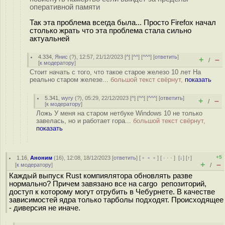
оперативной памяти
Так эта проблема всегда была... Просто Firefox начал
столько жрать что эта проблема стала сильно
актуальней
4.334
,
Янис
(
?
), 12:57, 21/12/2023 [
^
] [
^^
] [
^^^
] [
ответить
]
+
–
/
[
к модератору
]
Стоит начать с того, что такое старое железо 10 лет На
реально старом железе...
большой текст свёрнут,
показать
5.341
,
wyry
(
?
), 05:29, 22/12/2023 [
^
] [
^^
] [
^^^
] [
ответить
]
+
–
/
[
к модератору
]
Ложь У меня на старом нетбуке Windows 10 не только
завелась, но и работает гора...
большой текст свёрнут,
показать
+5
1.16
,
Аноним
(
16
), 12:08, 18/12/2023 [
ответить
] [
﹢﹢﹢
] [
· · ·
]
[
↓
] [
↑
]
+
–
[
к модератору
]
/
Каждый выпуск Rust компиялятора обновлять разве
нормально? Причем завязано все на cargo репозиторий,
доступ к которому могут отрубить в Чебурнете. В качестве
зависимостей ядра только тарболы подходят. Происходящее
- диверсия не иначе.