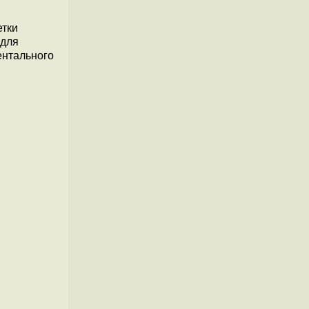
етки
 для
ентального