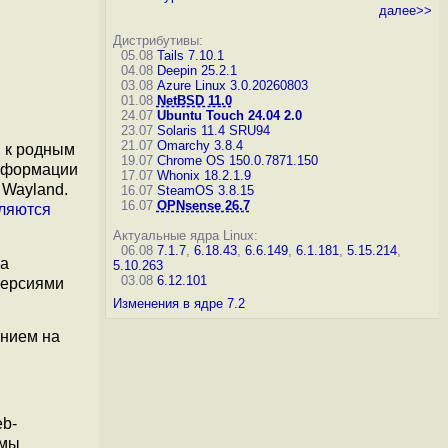
далее>>
Дистрибутивы:
05.08
Tails 7.10.1
04.08
Deepin 25.2.1
03.08
Azure Linux 3.0.20260803
01.08
NetBSD 11.0
24.07
Ubuntu Touch 24.04 2.0
23.07
Solaris 11.4 SRU94
21.07
Omarchy 3.8.4
 к родным
19.07
Chrome OS 150.0.7871.150
информации
17.07
Whonix 18.2.1.9
 Wayland.
16.07
SteamOS 3.8.15
16.07
OPNsense 26.7
ляются
Актуальные ядра Linux:
06.08
7.1.7
,
6.18.43
,
6.6.149
,
6.1.181
,
5.15.214
,
на
5.10.263
03.08
6.12.101
версиями
Изменения в ядре 7.2
ением на
b-
рмы