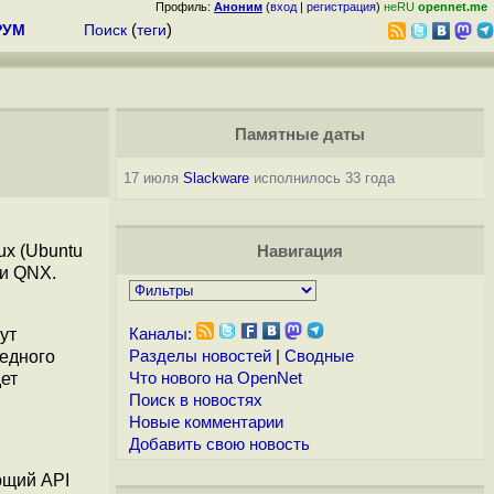
Профиль:
Аноним
(
вход
|
регистрация
)
неRU
opennet.me
РУМ
Поиск
(
теги
)
Памятные даты
17 июля
Slackware
исполнилось 33 года
ux (Ubuntu
Навигация
 и QNX.
ут
Каналы:
редного
Разделы новостей
|
Сводные
дет
Что нового на OpenNet
Поиск в новостях
Новые комментарии
Добавить свою новость
ющий API