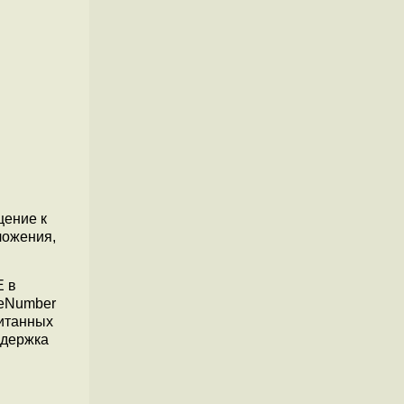
щение к
ложения,
E в
geNumber
читанных
ддержка