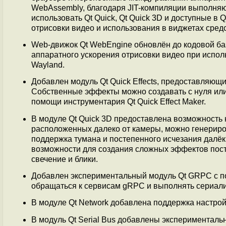
WebAssembly, благодаря JIT-компиляции выполняют
использовать Qt Quick, Qt Quick 3D и доступные в
отрисовки видео и использования в виджетах сре
Web-движок Qt WebEngine обновлён до кодовой ба
аппаратного ускорения отрисовки видео при исполь
Wayland.
Добавлен модуль Qt Quick Effects, предоставляющ
Собственные эффекты можно создавать с нуля ил
помощи инструментария Qt Quick Effect Maker.
В модуле Qt Quick 3D предоставлена возможность 
расположенных далеко от камеры, можно генериро
поддержка тумана и постепенного исчезания далё
возможности для создания сложных эффектов посто
свечение и блики.
Добавлен экспериментальный модуль Qt GRPC с по
обращаться к сервисам gRPC и выполнять сериализ
В модуле Qt Network добавлена поддержка настро
В модуль Qt Serial Bus добавлены эксперименталь