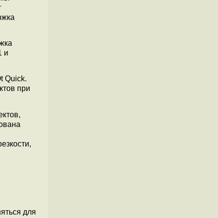
т
ржка
жка
1 и
 Quick.
ктов при
ектов,
зована
езкости,
й
няться для