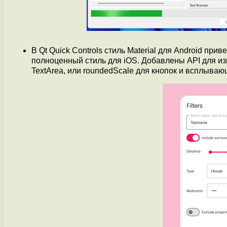
В Qt Quick Controls стиль Material для Android при
полноценный стиль для iOS. Добавлены API для изм
TextArea, или roundedScale для кнопок и всплываю