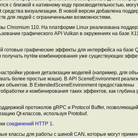
ся с близкой к нативному коду производительностью, могу
 Qt средства визуализации. В новой версии добавлена подде
дств для людей с ограниченными возможностями.
зы Chromium 110. На платформе Linux реализована поддер
зовании графического API Vulkan в окружениях на базе X1
ий готовые графические эффекты для интерфейса на базе Qt
и получать путём комбинирования уже существующих эффе
настройки уровня детализации моделей (например, для объ
вать более простые мэши). В API SceneEnvironment реали
ких объектов. В ExtendedSceneEnvironment предоставлены
бработки и комбинирования таких эффектов, как глубина р
ддержкой протоколов gRPC и Protocol Buffer, позволяющи
ацию Qt-классов, используя Protobuf.
йки
соединений HTTP 1
.
ные классы для работы с шиной CAN, которые могут приме