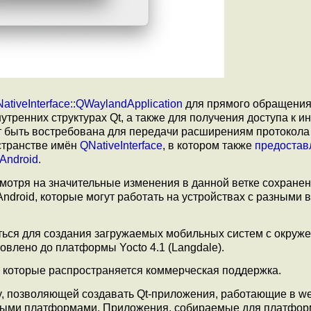
ativeInterface::QWaylandApplication
для прямого обращения
утренних структурах Qt, а также для получения доступа к 
т быть востребована для передачи расширениям протокола
странстве имён
QNativeInterface
, в котором также
предостав
Android
.
мотря на значительные изменения в данной ветке сохране
ndroid, которые могут работать на устройствах с разными 
ться для создания загружаемых мобильных систем с окруж
овлено до платформы Yocto 4.1 (Langdale).
а которые распространяется коммерческая поддержка.
 позволяющей создавать Qt-приложения, работающие в we
ными платформами. Приложения, собираемые для платфо