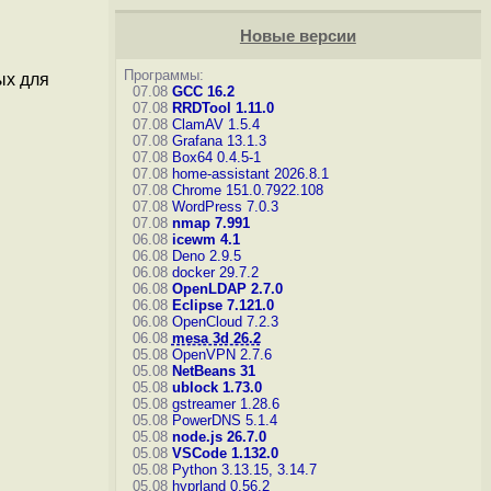
Новые версии
Программы:
ых для
07.08
GCC 16.2
07.08
RRDTool 1.11.0
07.08
ClamAV 1.5.4
07.08
Grafana 13.1.3
07.08
Box64 0.4.5-1
07.08
home-assistant 2026.8.1
07.08
Chrome 151.0.7922.108
07.08
WordPress 7.0.3
07.08
nmap 7.991
06.08
icewm 4.1
06.08
Deno 2.9.5
06.08
docker 29.7.2
06.08
OpenLDAP 2.7.0
06.08
Eclipse 7.121.0
06.08
OpenCloud 7.2.3
06.08
mesa 3d 26.2
05.08
OpenVPN 2.7.6
05.08
NetBeans 31
05.08
ublock 1.73.0
05.08
gstreamer 1.28.6
05.08
PowerDNS 5.1.4
05.08
node.js 26.7.0
05.08
VSCode 1.132.0
05.08
Python 3.13.15, 3.14.7
05.08
hyprland 0.56.2