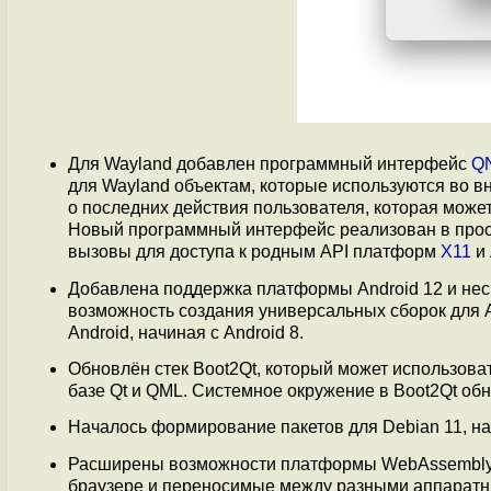
Для Wayland добавлен программный интерфейс
QN
для Wayland объектам, которые используются во вн
о последних действия пользователя, которая може
Новый программный интерфейс реализован в про
вызовы для доступа к родным API платформ
X11
и
Добавлена поддержка платформы Android 12 и нес
возможность создания универсальных сборок для A
Android, начиная с Android 8.
Обновлён стек Boot2Qt, который может использова
базе Qt и QML. Системное окружение в Boot2Qt обн
Началось формирование пакетов для Debian 11, н
Расширены возможности платформы WebAssembly,
браузере и переносимые между разными аппарат