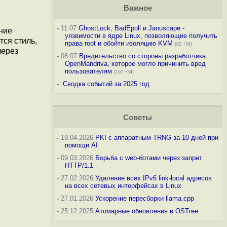
Важное
-
11.07
GhostLock, BadEpoll и Januscape -
ние
уязвимости в ядре Linux, позволяющие получить
тся стиль,
права root и обойти изоляцию KVM
(82 +34)
через
-
08.07
Вредительство со стороны разработчика
OpenMandriva, которое могло причинить вред
пользователям
(107 +34)
-
Сводка событий за 2025 год
Советы
-
19.04.2026
PKI с аппаратным TRNG за 10 дней при
помощи AI
-
09.03.2026
Борьба с web-ботами через запрет
HTTP/1.1
-
27.02.2026
Удаление всех IPv6 link-local адресов
на всех сетевых интерфейсах в Linux
-
27.01.2026
Ускорение пересборки llama.cpp
-
25.12.2025
Атомарные обновления в OSTree