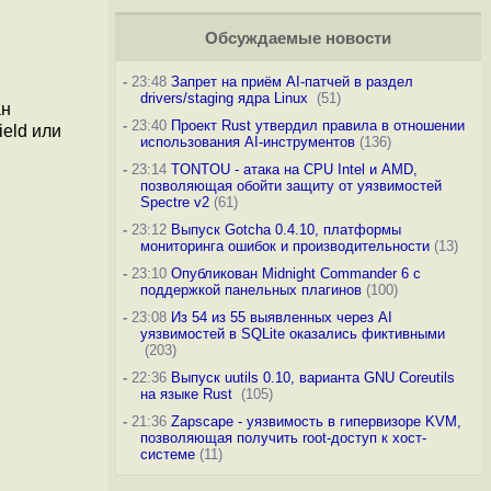
Обсуждаемые новости
-
23:48
Запрет на приём AI-патчей в раздел
drivers/staging ядра Linux
(51)
ан
-
23:40
Проект Rust утвердил правила в отношении
ield или
использования AI-инструментов
(136)
-
23:14
TONTOU - атака на CPU Intel и AMD,
позволяющая обойти защиту от уязвимостей
Spectre v2
(61)
-
23:12
Выпуск Gotcha 0.4.10, платформы
мониторинга ошибок и производительности
(13)
-
23:10
Опубликован Midnight Commander 6 c
поддержкой панельных плагинов
(100)
-
23:08
Из 54 из 55 выявленных через AI
уязвимостей в SQLite оказались фиктивными
(203)
-
22:36
Выпуск uutils 0.10, варианта GNU Coreutils
на языке Rust
(105)
-
21:36
Zapscape - уязвимость в гипервизоре KVM,
позволяющая получить root-доступ к хост-
системе
(11)