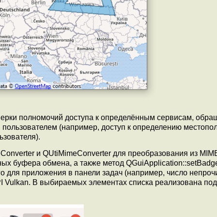
верки полномочий доступа к определённым сервисам, обра
 пользователем (например, доступ к определению местопо
ьзователя).
onverter и QUtiMimeConverter для преобразования из MIM
 буфера обмена, а также метод QGuiApplication::setBad
о для приложения в панели задач (например, число непро
I Vulkan. В выбираемых элементах списка реализована по