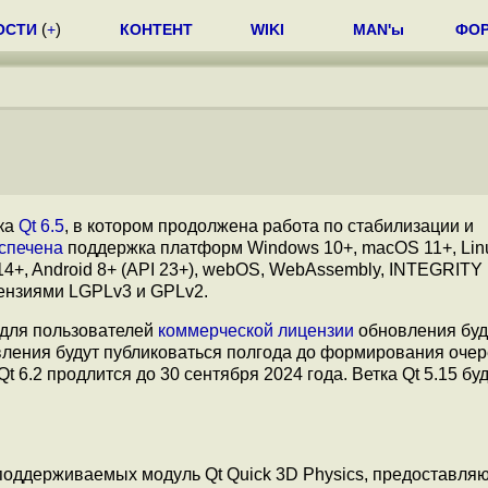
ОСТИ
(
+
)
КОНТЕНТ
WIKI
MAN'ы
ФО
ка
Qt 6.5
, в котором продолжена работа по стабилизации и
спечена
поддержка платформ Windows 10+, macOS 11+, Lin
 14+, Android 8+ (API 23+), webOS, WebAssembly, INTEGRITY
ензиями LGPLv3 и GPLv2.
о для пользователей
коммерческой лицензии
обновления буд
вления будут публиковаться полгода до формирования оче
 6.2 продлится до 30 сентября 2024 года. Ветка Qt 5.15 бу
поддерживаемых модуль Qt Quick 3D Physics, предоставля