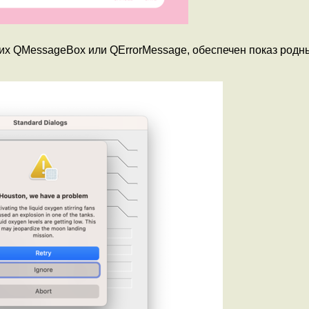
х QMessageBox или QErrorMessage, обеспечен показ родн