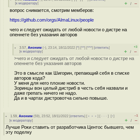
+
–
[
к модератору
]
/
вопрос снимается, смотрим мемберов:
https://github.com/orgs/AlmaLinux/people
чего и следует ожидать от любой новости о дистре на
опеннете без указания авторов
+3
3.57
,
Аноним
(
-
), 23:14, 18/11/2022 [
^
] [
^^
] [
^^^
] [
ответить
]
+
–
[
к модератору
]
/
>чего и следует ожидать от любой новости о дистре на
опеннете без указания авторов
Это в смысле как Шигорин, грепающий себя в списке
авторов кода?
У меня для него плохие новости.
Зоринцы вон целый дистриб в честь себя назвали и
даже грепать ничего не надо.
Да и в чартах дистровотча сильно повыше.
–1
1.59
,
Аноним
(
59
), 23:52, 18/11/2022 [
ответить
] [
﹢﹢﹢
] [
· · ·
]
[
↑
]
+
–
[
к модератору
]
/
Лучше Роки ставить от разработчика Центос бывшего, чем
эту поделку