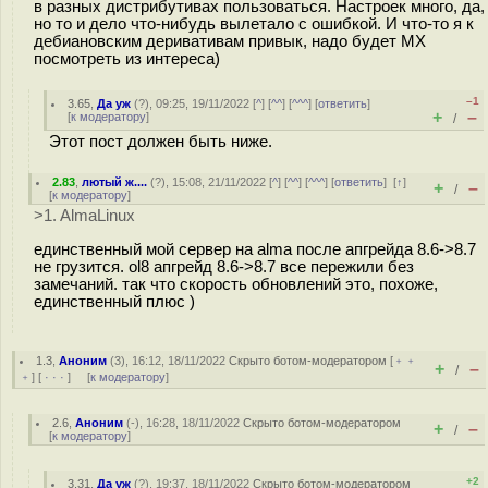
в разных дистрибутивах пользоваться. Настроек много, да,
но то и дело что-нибудь вылетало с ошибкой. И что-то я к
дебиановским деривативам привык, надо будет MX
посмотреть из интереса)
–1
3.65
,
Да уж
(
?
), 09:25, 19/11/2022 [
^
] [
^^
] [
^^^
] [
ответить
]
+
–
[
к модератору
]
/
Этот пост должен быть ниже.
2.83
,
лютый ж....
(
?
), 15:08, 21/11/2022 [
^
] [
^^
] [
^^^
] [
ответить
]
[
↑
]
+
–
/
[
к модератору
]
>1. AlmaLinux
единственный мой сервер на alma после апгрейда 8.6->8.7
не грузится. ol8 апгрейд 8.6->8.7 все пережили без
замечаний. так что скорость обновлений это, похоже,
единственный плюс )
1.3
,
Аноним
(
3
), 16:12, 18/11/2022
Скрыто ботом-модератором
[
﹢﹢
+
–
/
﹢
] [
· · ·
] [
к модератору
]
2.6
,
Аноним
(
-
), 16:28, 18/11/2022
Скрыто ботом-модератором
+
–
/
[
к модератору
]
+2
3.31
,
Да уж
(
?
), 19:37, 18/11/2022
Скрыто ботом-модератором