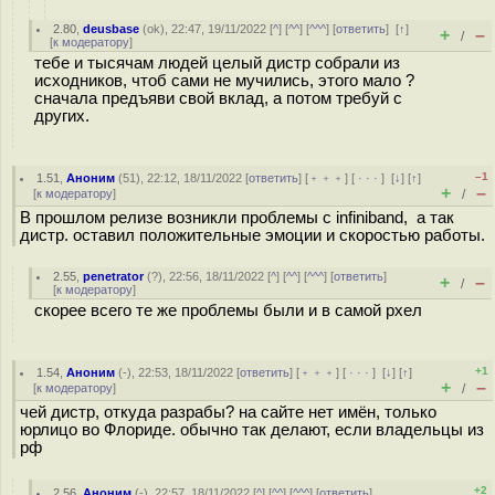
2.80
,
deusbase
(
ok
), 22:47, 19/11/2022 [
^
] [
^^
] [
^^^
] [
ответить
]
[
↑
]
+
–
/
[
к модератору
]
тебе и тысячам людей целый дистр собрали из
исходников, чтоб сами не мучились, этого мало ?
сначала предъяви свой вклад, а потом требуй с
других.
–1
1.51
,
Аноним
(
51
), 22:12, 18/11/2022 [
ответить
] [
﹢﹢﹢
] [
· · ·
]
[
↓
] [
↑
]
+
–
[
к модератору
]
/
В прошлом релизе возникли проблемы с infiniband, а так
дистр. оставил положительные эмоции и скоростью работы.
2.55
,
penetrator
(
?
), 22:56, 18/11/2022 [
^
] [
^^
] [
^^^
] [
ответить
]
+
–
/
[
к модератору
]
скорее всего те же проблемы были и в самой рхел
+1
1.54
,
Аноним
(
-
), 22:53, 18/11/2022 [
ответить
] [
﹢﹢﹢
] [
· · ·
]
[
↓
] [
↑
]
+
–
[
к модератору
]
/
чей дистр, откуда разрабы? на сайте нет имён, только
юрлицо во Флориде. обычно так делают, если владельцы из
рф
+2
2.56
,
Аноним
(
-
), 22:57, 18/11/2022 [
^
] [
^^
] [
^^^
] [
ответить
]