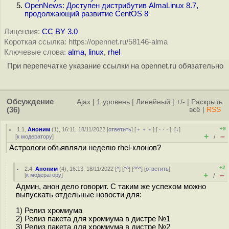
OpenNews: Доступен дистрибутив AlmaLinux 8.7,
продолжающий развитие CentOS 8
Лицензия:
CC BY 3.0
Короткая ссылка: https://opennet.ru/58146-alma
Ключевые слова:
alma
,
linux
,
rhel
При перепечатке указание ссылки на opennet.ru обязательно
Обсуждение
Ajax
|
1 уровень
|
Линейный
|
+/-
|
Раскрыть
(36)
всё
|
RSS
+9
1.1
,
Аноним
(
1
), 16:11, 18/11/2022 [
ответить
] [
﹢﹢﹢
] [
· · ·
]
[
↓
]
+
–
[
к модератору
]
/
Астрологи объявляли неделю rhel-клонов?
+2
2.4
,
Аноним
(
4
), 16:13, 18/11/2022 [
^
] [
^^
] [
^^^
] [
ответить
]
+
–
[
к модератору
]
/
Админ, анон дело говорит. С таким же успехом можно
выпускать отдельные новости для:
1) Релиз хромиума
2) Релиз пакета для хромиума в дистре №1
3) Релиз пакета для хромиума в дистре №2