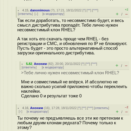
+2
4.15
,
danonimous
(
?
), 17:21, 18/11/2022 [
^
] [
^^
] [
^^^
]
+
–
[
ответить
]
[
↓
] [
к модератору
]
/
Так если доработать, то несовместимо будет, и весь
смысл дистрибутива пропадёт. Тебе лично нужен
несовместимый клон RHEL?
А так хоть его скачать проще чем RHEL - без
регистрации и СМС, и обновления по IP не блокируют.
Пусть будет - это просто альтернативный способ
загрузки оригинального дистрибутива.
5.82
,
Аноним
(
82
), 20:00, 20/11/2022 [
^
] [
^^
] [
^^^
]
+
–
/
[
ответить
]
[
к модератору
]
>Тебе лично нужен несовместимый клон RHEL?
Мне и совместимый не впёрся. И абсолютно не
важно сколько усилий приложено чтобы переклеить
наклейки.
Сделано 0 и результат тоже 0
–2
4.16
,
Аноним
(
16
), 17:28, 18/11/2022 [
^
] [
^^
] [
^^^
] [
ответить
]
+
–
[
↑
] [
к модератору
]
/
Ты почему не предъявляешь все эти же претензии к
любым друим клонам редхата? Почему только к
этому?