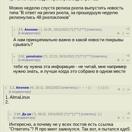
Можно неделю спустя релиза рхела выпустить новость
типа "В ответ на релиз рхела, за прошедшую неделю
релизнулись 48 рхелоклонов"
+2
3.5
,
Аноним
(
-
), 16:26, 18/11/2022 [
^
] [
^^
] [
^^^
] [
ответить
]
+
–
[
к модератору
]
/
А нам принципиально важно в какой новости покрывы
срывать?
+3
3.52
,
penetrator
(
?
), 22:23, 18/11/2022 [
^
] [
^^
] [
^^^
] [
ответить
]
+
–
[
к модератору
]
/
тебе ну нужна эта информция - не читай, мне например
нужно знать, и лучше когда это собрано в одном месте
1.2
,
Аноним
(
4
), 16:11, 18/11/2022 [
ответить
] [
﹢﹢﹢
] [
· · ·
]
[
↓
] [
↑
]
+
–
/
[
к модератору
]
1. AlmaLinux
2.
–1
2.64
,
Да уж
(
?
), 09:22, 19/11/2022 [
^
] [
^^
] [
^^^
] [
ответить
]
[
↓
]
+
–
[
к модератору
]
/
Интересно, а почему не у всех постов есть ссылка
"Ответить"? Я про минт заикнулся. Так вот, я пытался кде5