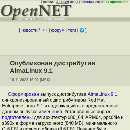
Профиль:
Аноним
(
вход
|
регистрация
)
неRU
opennet.me
[
новости
/
+++
|
форум
|
теги
|
]
Опубликован дистрибутив
AlmaLinux 9.1
18.11.2022 16:02 (MSK)
Сформирован
выпуск дистрибутива
AlmaLinux 9.1
,
синхронизированный c дистрибутивом Red Hat
Enterprise Linux 9.1 и содержащий все предложенные
данном выпуске
изменения
. Установочные образы
подготовлены
для архитектур x86_64, ARM64, ppc64le и
s390x в форме загрузочного (840 МБ), минимального
(1.6 ГБ) и полного образа (8.6 ГБ). Позднее будут