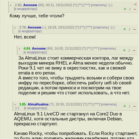
–1
2.60
,
Аноним
(
60
), 00:11, 19/11/2022 [
^
] [
^^
] [
^^^
] [
ответить
]
[
↓
]
+
–
[
к модератору
]
/
Кому лучше, тебе чтоли?
3.78
,
Аноним
(
-
), 18:29, 19/11/2022 [
^
] [
^^
] [
^^^
] [
ответить
]
[
↓
]
+
–
/
[
к модератору
]
Нет, всем!
4.84
,
Аноним
(
84
), 16:05, 21/11/2022 [
^
] [
^^
] [
^^^
] [
ответить
]
+
–
/
[
к модератору
]
За AlmaLinux стоит коммерческая контора, лаг между
выходом минора RHEL и Alma менее недели обычно.
Роки 9.1 чет не вижу в окрестностях, как и свежей
errata в его репах.
А вместо того, чтобы трыднеть возьми и собери свою
инфру по пересборке, обеспечь работу uefi sb своей
редакции, а потом приноси и посмотрим на твое
поделие и решим что стоит использовать, а что нет.
3.85
,
AlmaHualma
(
?
), 19:30, 21/11/2022 [
^
] [
^^
] [
^^^
] [
ответить
]
+
–
/
[
↑
] [
к модератору
]
AlmaLinux 9.1 LiveCD не стартанул на Core2 Duo в
AQEMU, хотя остальные дистры, включая Debian,
прекрасно стартуют.
Качаю Rocky, чтобы попробовать. Если Rocky стартанет,
то буду алму поливать жидкими какафками, потому что