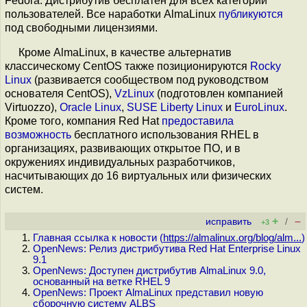
Fedora. Дистрибутив бесплатен для всех категорий
пользователей. Все наработки AlmaLinux
публикуются
под свободными лицензиями.
Кроме AlmaLinux, в качестве альтернатив
классическому CentOS также позиционируются
Rocky
Linux
(развивается сообществом под руководством
основателя CentOS),
VzLinux
(подготовлен компанией
Virtuozzo),
Oracle Linux
,
SUSE Liberty Linux
и
EuroLinux
.
Кроме того, компания Red Hat
предоставила
возможность
бесплатного использования RHEL в
организациях, развивающих открытое ПО, и в
окружениях индивидуальных разработчиков,
насчитывающих до 16 виртуальных или физических
систем.
+
–
исправить
/
+3
Главная ссылка к новости (
https://almalinux.org/blog/alm...
)
OpenNews: Релиз дистрибутива Red Hat Enterprise Linux
9.1
OpenNews: Доступен дистрибутив AlmaLinux 9.0,
основанный на ветке RHEL 9
OpenNews: Проект AlmaLinux представил новую
сборочную систему ALBS