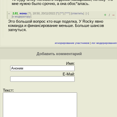
мне нужно было срочно, а она обос*алась.
2.81
,
нона
(
?
), 18:50, 20/11/2022 [
^
] [
^^
] [
^^^
] [
ответить
]
[
↑
]
+
–
/
[
к модератору
]
Это большой вопрос кто еще поделка. У Rocky явно
команда и финансирование меньше. Больше шансов
загнуться.
игнорирование участников
|
лог модерирования
Добавить комментарий
Имя:
E-Mail:
Текст: