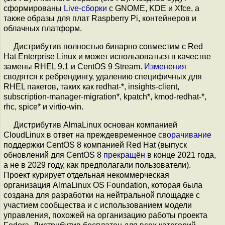
сформированы
Live-сборки
с GNOME, KDE и Xfce, а
также образы для плат Raspberry Pi, контейнеров и
облачных платформ.
Дистрибутив полностью бинарно совместим с Red
Hat Enterprise Linux и может использоваться в качестве
замены RHEL 9.1 и CentOS 9 Stream.
Изменения
сводятся к ребрендингу, удалению специфичных для
RHEL пакетов, таких как redhat-*, insights-client,
subscription-manager-migration*, kpatch*, kmod-redhat-*,
rhc, spice* и virtio-win.
Дистрибутив AlmaLinux основан компанией
CloudLinux в ответ на преждевременное
сворачивание
поддержки CentOS 8 компанией Red Hat (выпуск
обновлений для CentOS 8
прекращён
в конце 2021 года,
а не в 2029 году, как предполагали пользователи).
Проект курирует отдельная некоммерческая
организация AlmaLinux OS Foundation, которая была
создана для разработки на нейтральной площадке с
участием сообщества и c использованием модели
управления, похожей на организацию работы проекта