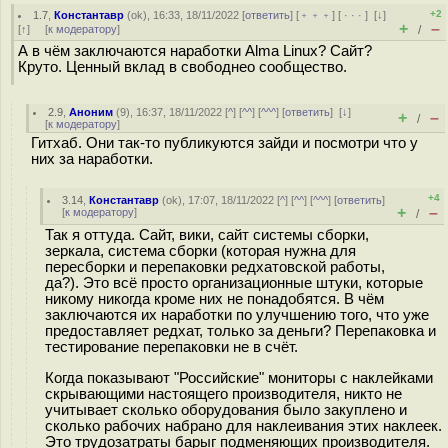
+2
1.7
,
Константавр
(
ok
), 16:33, 18/11/2022 [
ответить
] [
﹢﹢﹢
] [
· · ·
]
[
↓
]
+
–
[
↑
] [
к модератору
]
/
А в чём заключаются наработки Alma Linux? Сайт?
Круто. Ценный вклад в свободнео сообщество.
2.9
,
Аноним
(
9
), 16:37, 18/11/2022 [
^
] [
^^
] [
^^^
] [
ответить
]
[
↓
]
+
–
/
[
к модератору
]
Гитхаб. Они так-то публикуются зайди и посмотри что у
них за наработки.
+4
3.14
,
Константавр
(
ok
), 17:07, 18/11/2022 [
^
] [
^^
] [
^^^
] [
ответить
]
+
–
[
к модератору
]
/
Так я оттуда. Сайт, вики, сайт системы сборки,
зеркала, система сборки (которая нужна для
пересборки и перепаковки редхатовской работы,
да?). Это всё просто организационные штуки, которые
никому никогда кроме них не понадобятся. В чём
заключаются их наработки по улучшению того, что уже
предоставляет редхат, только за деньги? Перепаковка и
тестирование перепаковки не в счёт.
Когда показывают "Российские" мониторы с наклейками
скрывающими настоящего производителя, никто не
учитывает сколько оборудования было закуплено и
сколько рабочих набрано для наклеивания этих наклеек.
Это трудозатраты барыг подменяющих производителя.