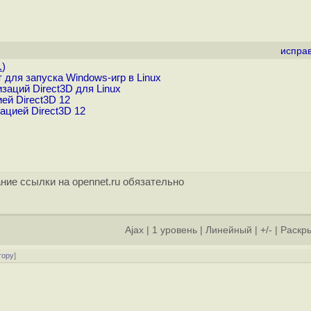
испра
.
)
 для запуска Windows-игр в Linux
заций Direct3D для Linux
ей Direct3D 12
ацией Direct3D 12
ние ссылки на opennet.ru обязательно
Ajax
|
1 уровень
|
Линейный
|
+/-
|
Раскры
тору
]