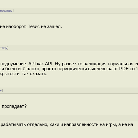
дератору
]
не наоборот. Тезис не зашёл.
атору
]
едоумение. API как API. Ну разве что валидация нормальная е
ся было всё плохо, просто периодически выплёвывают PDF со "
рытости, так сказать.
ру
]
ы пропадает?
]
рабатывать отдельно, хаки и направленность на игры, а не на