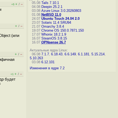
05.08
Tails 7.10.1
+
–
/
+5
04.08
Deepin 25.2.1
м
03.08
Azure Linux 3.0.20260803
01.08
NetBSD 11.0
24.07
Ubuntu Touch 24.04 2.0
23.07
Solaris 11.4 SRU94
+
–
/
21.07
Omarchy 3.8.4
19.07
Chrome OS 150.0.7871.150
17.07
Whonix 18.2.1.9
bject (или
16.07
SteamOS 3.8.15
16.07
OPNsense 26.7
Актуальные ядра Linux:
+
–
06.08
7.1.7
,
6.18.43
,
6.6.149
,
6.1.181
,
5.15.214
,
/
5.10.263
цифичная
03.08
6.12.101
Изменения в ядре 7.2
+
–
/
+1
др будет
в