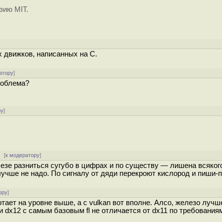
зию MIT.
]
 движков, написанных на С.
атору
]
роблема?
ру
]
 [
к модератору
]
езе разниться сугубо в цифрах и по существу — лишена всяког
 лучше не надо. По сигналу от дяди перекроют кислород и пиши-
ору
]
ботает на уровне выше, а с vulkan вот вполне. Алсо, железо луч
и dx12 с самым базовым fl не отличается от dx11 по требования