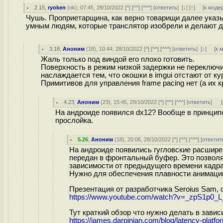
2.15
,
ryoken
(
ok
), 07:45, 28/10/2022 [
^
] [
^^
] [
^^^
] [
ответить
]
[
↓
] [
↑
] [
к моде
Чушь. Проприетарщина, как верно товарищи далее указыв
умным людям, которые транслятор изобрели и делают до
3.18
,
Аноним
(
18
), 10:44, 28/10/2022 [
^
] [
^^
] [
^^^
] [
ответить
]
[
↓
] [
к 
Жаль только под виндой его плохо готовить.
Поверхность в режим низкой задержки не переключит
наслаждается тем, что окошки в imgui отстают от ку
Примитивов для управления frame pacing нет (а их к
4.23
,
Аноним
(
23
), 15:45, 28/10/2022 [
^
] [
^^
] [
^^^
] [
ответить
]
[
На андроиде появился dx12? Вообще в принцип
прослойка.
5.26
,
Аноним
(
18
), 20:06, 28/10/2022 [
^
] [
^^
] [
^^^
] [
ответит
На андроиде появились гугловские расширен
передан в фронтальный буфер. Это позволя
зависимости от предыдущего времени кадра
Нужно для обеспечения плавности анимации
Презентация от разработчика Seroius Sam, 
https://www.youtube.com/watch?v=_zpS1p0_L
Тут краткий обзор что нужно делать в зави
https://james.darpinian.com/blog/latency-platfo