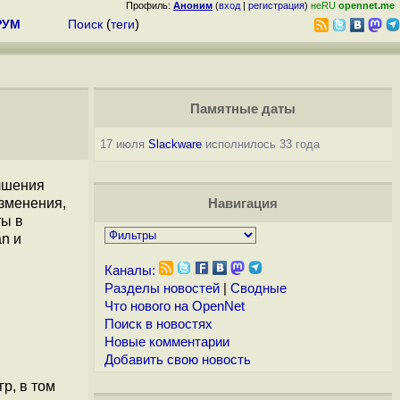
Профиль:
Аноним
(
вход
|
регистрация
)
неRU
opennet.me
РУМ
Поиск
(
теги
)
Памятные даты
17 июля
Slackware
исполнилось 33 года
учшения
зменения,
Навигация
ты в
n и
Каналы:
Разделы новостей
|
Сводные
Что нового на OpenNet
Поиск в новостях
Новые комментарии
Добавить свою новость
р, в том