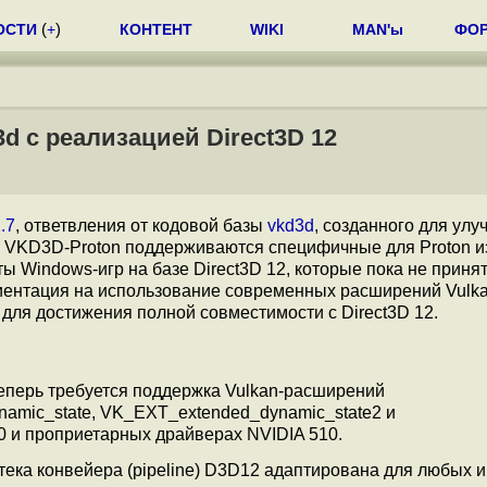
ОСТИ
(
+
)
КОНТЕНТ
WIKI
MAN'ы
ФО
d с реализацией Direct3D 12
.7
, ответвления от кодовой базы
vkd3d
, созданного для ул
В VKD3D-Proton поддерживаются специфичные для Proton и
 Windows-игр на базе Direct3D 12, которые пока не приня
риентация на использование современных расширений Vulka
для достижения полной совместимости с Direct3D 12.
еперь требуется поддержка Vulkan-расширений
amic_state, VK_EXT_extended_dynamic_state2 и
 и проприетарных драйверах NVIDIA 510.
ка конвейера (pipeline) D3D12 адаптирована для любых иг