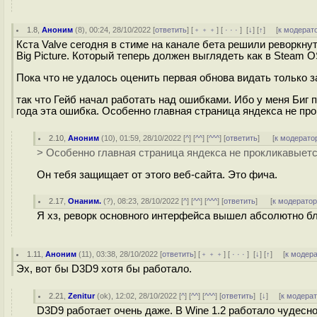
1.8
,
Аноним
(
8
), 00:24, 28/10/2022 [
ответить
] [
﹢﹢﹢
] [
· · ·
]
[
↓
] [
↑
] [
к модерат
Кста Valve сегодня в стиме на канале бета решили реворкну
Big Picture. Который теперь должен выглядеть как в Steam 
Пока что не удалось оценить первая обнова видать только 
так что Гейб начал работать над ошибками. Ибо у меня Биг 
года эта ошибка. Особенно главная страница яндекса не про
2.10
,
Аноним
(
10
), 01:59, 28/10/2022 [
^
] [
^^
] [
^^^
] [
ответить
]
[
к модерато
> Особенно главная страница яндекса не прокликавыетс
Он тебя защищает от этого веб-сайта. Это фича.
2.17
,
Онаним.
(
?
), 08:23, 28/10/2022 [
^
] [
^^
] [
^^^
] [
ответить
]
[
к модерато
Я хз, реворк основного интерфейса вышел абсолютно б
1.11
,
Аноним
(
11
), 03:38, 28/10/2022 [
ответить
] [
﹢﹢﹢
] [
· · ·
]
[
↓
] [
↑
] [
к модер
Эх, вот бы D3D9 хотя бы работало.
2.21
,
Zenitur
(
ok
), 12:02, 28/10/2022 [
^
] [
^^
] [
^^^
] [
ответить
]
[
↓
] [
к модера
D3D9 работает очень даже. В Wine 1.2 работало чудесно