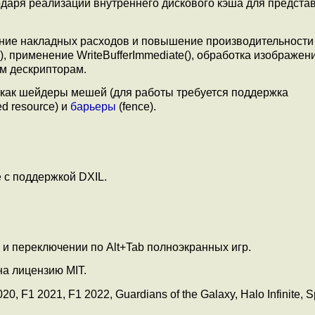
одаря реализации внутреннего дискового кэша для предста
ние накладных расходов и повышение производительности
), применение WriteBufferImmediate(), обработка изображен
м дескрипторам.
как шейдеры мешей (для работы требуется поддержка
d resource) и
барьеры
(fence).
 с поддержкой DXIL.
и переключении по Alt+Tab полноэкранных игр.
на лицензию MIT.
, F1 2021, F1 2022, Guardians of the Galaxy, Halo Infinite, 