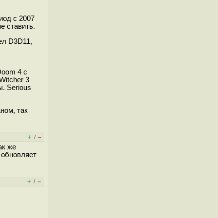
иод с 2007
е ставить.
шел D3D11,
Doom 4 с
Witcher 3
. Serious
ном, так
+
–
/
ак же
ь обновляет
+
–
/