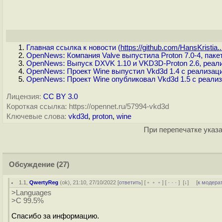
Главная ссылка к новости (
https://github.com/HansKristia..
OpenNews: Компания Valve выпустила Proton 7.0-4, пакет
OpenNews: Выпуск DXVK 1.10 и VKD3D-Proton 2.6, реали
OpenNews: Проект Wine выпустил Vkd3d 1.4 с реализаци
OpenNews: Проект Wine опубликовал Vkd3d 1.5 с реализ
Лицензия:
CC BY 3.0
Короткая ссылка: https://opennet.ru/57994-vkd3d
Ключевые слова:
vkd3d
,
proton
,
wine
При перепечатке указа
Обсуждение
(27)
1.1
,
QwertyReg
(
ok
), 21:10, 27/10/2022 [
ответить
] [
﹢﹢﹢
] [
· · ·
]
[
↓
] [
к модера
>Languages
>C 99.5%
Спасибо за информацию.