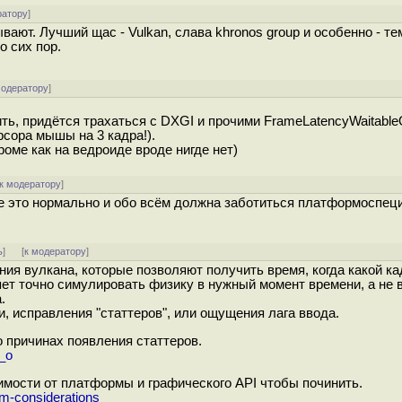
ратору
]
ают. Лучший щас - Vulkan, слава khronos group и особенно - те
 сих пор.
модератору
]
ь, придётся трахаться с DXGI и прочими FrameLatencyWaitableO
рсора мышы на 3 кадра!).
роме как на ведроиде вроде нигде нет)
к модератору
]
е это нормально и обо всём должна заботиться платформоспе
ь
]
[
к модератору
]
ия вулкана, которые позволяют получить время, когда какой ка
ет точно симулировать физику в нужный момент времени, а не 
.
, исправления "статтеров", или ощущения лага ввода.
о причинах появления статтеров.
_o
симости от платформы и графического API чтобы починить.
rm-considerations