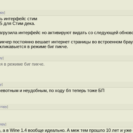
ору
]
ть интерфейс стим
OS для Стим дека.
загрузила интерфейс но активируют видать со следующей обново
пикчер постоянно вешает интернет страницы во встроенном брау
кликавыется в режиме биг пикче.
ру
]
я в режиме биг пикче.
ру
]
левотным и неудобным, по ходу бп теперь тоже БП
атору
]
тору
]
, а в Wine 1.4 вообще идеально. А меж тем прошло 10 лет и уже