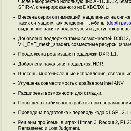
числе некорректно использующих API D3D12, благ
SPIR-V, сгенерированного из DXBC/DXIL.
Внесена серия оптимизаций, нацеленных на сниже
таких ситуациях, как рендеринг глубины (
depth pass
выделение памяти под ресурсы и доступ к корневы
Добавлена поддержка таких возможностей D3D12, 
VK_EXT_mesh_shader), совместные ресурсы (share
Продолжена реализация поддержки DXR 1.1.
Добавлена начальная поддержка HDR.
Внесены многочисленные исправления, связанные
Улучшена совместимость с драйвером Intel ANV.
Расширены возможности для отладки.
Повышена стабильность работы при сворачивании 
Проведена подготовка к переводу кода c LGPL 2.1 
Решены проблемы в играх Hitman 3, Redout 2, F1 2020
Remastered и Lost Judgment.