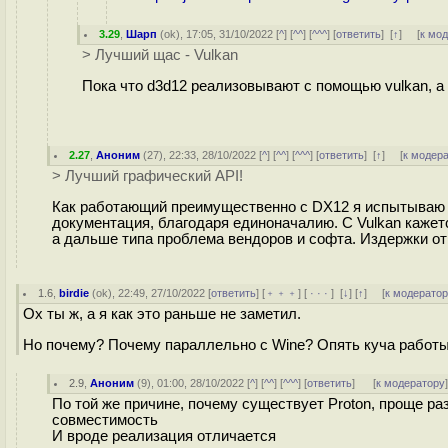
3.29
,
Шарп
(
ok
), 17:05, 31/10/2022 [
^
] [
^^
] [
^^^
] [
ответить
]
[
↑
] [
к мо
> Лучший щас - Vulkan
Пока что d3d12 реализовывают с помощью vulkan, а 
2.27
,
Аноним
(
27
), 22:33, 28/10/2022 [
^
] [
^^
] [
^^^
] [
ответить
]
[
↑
] [
к модер
> Лучший графический API!
Как работающий преимущественно с DX12 я испытываю н
документация, благодаря единоначалию. С Vulkan кажет
а дальше типа проблема вендоров и софта. Издержки отк
1.6
,
birdie
(
ok
), 22:49, 27/10/2022 [
ответить
] [
﹢﹢﹢
] [
· · ·
]
[
↓
] [
↑
] [
к модерато
Ох ты ж, а я как это раньше не заметил.
Но почему? Почему параллельно с Wine? Опять куча работ
2.9
,
Аноним
(
9
), 01:00, 28/10/2022 [
^
] [
^^
] [
^^^
] [
ответить
]
[
к модератору
По той же причине, почему существует Proton, проще раз
совместимость
И вроде реализация отличается