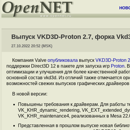
НОВ
Выпуск VKD3D-Proton 2.7, форка Vkd3
27.10.2022 20:52 (MSK)
Компания Valve
опубликовала
выпуск
VKD3D-Proton 2
поддержки Direct3D 12 в пакете для запуска игр
Proton
. 
оптимизации и улучшения для более качественной работы
основной состав vkd3d. Из отличий также отмечается о
возможностей свежих выпусков графических драйверов 
В новой версии:
Повышены требования к драйверам. Для работы т
VK_KHR_dynamic_rendering, VK_EXT_extended_dyn
VK_KHR_maintenance4, реализованных в Mesa 22.0
Представленная в прошлом выпуске новая библиоте