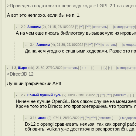
>Проведена подготовка к переводу кода c LGPL 2.1 на лицен
А вот это неплохо, если бы не п. 1.
2.2
,
Аноним
(
2
), 21:15, 27/10/2022 [
^
] [
^^
] [
^^^
] [
ответить
]
[
к модератору
А на чем еще писать библиотеку вызываемую из игровых
3.4
,
Аноним
(
4
), 21:39, 27/10/2022 [
^
] [
^^
] [
^^^
] [
ответить
]
[
к модер
Да на чем угодно с сишными хедерами. Разве это п
1.3
,
Шарп
(
ok
), 21:30, 27/10/2022 [
ответить
] [
﹢﹢﹢
] [
· · ·
]
[
↓
] [
↑
] [
к модерато
>Direct3D 12
Лучший графический API!
2.7
,
Самый Лучший Гусь
(
?
), 00:05, 28/10/2022 [
^
] [
^^
] [
^^^
] [
ответить
]
[
↓
]
Ничем не лучше OpenGL. Вов сяком случае на моем жел
Кроме того это Directx это проприетарщина, что трогать
3.14
,
анон
(
?
), 07:11, 28/10/2022 [
^
] [
^^
] [
^^^
] [
ответить
]
[
к модерат
Dx12 с opengl сравнивать нельзя, так как opengl ра
обновить, vulkan уже достаточно распространён, да 