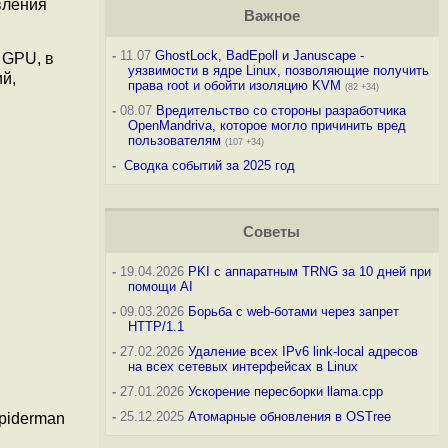
вления
Важное
-
11.07
GhostLock, BadEpoll и Januscape -
 GPU, в
уязвимости в ядре Linux, позволяющие получить
ий,
права root и обойти изоляцию KVM
(82 +34)
-
08.07
Вредительство со стороны разработчика
OpenMandriva, которое могло причинить вред
пользователям
(107 +34)
-
Сводка событий за 2025 год
Советы
-
19.04.2026
PKI с аппаратным TRNG за 10 дней при
помощи AI
-
09.03.2026
Борьба с web-ботами через запрет
HTTP/1.1
-
27.02.2026
Удаление всех IPv6 link-local адресов
на всех сетевых интерфейсах в Linux
-
27.01.2026
Ускорение пересборки llama.cpp
-
25.12.2025
Атомарные обновления в OSTree
Spiderman