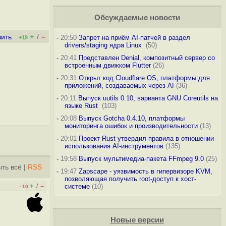
Обсуждаемые новости
+
–
вить
/
-
20:50
Запрет на приём AI-патчей в раздел
+19
drivers/staging ядра Linux
(50)
-
20:41
Представлен Denial, композитный сервер со
встроенным движком Flutter
(26)
-
20:31
Открыт код Cloudflare OS, платформы для
приложений, создаваемых через AI
(36)
-
20:11
Выпуск uutils 0.10, варианта GNU Coreutils на
языке Rust
(103)
-
20:08
Выпуск Gotcha 0.4.10, платформы
мониторинга ошибок и производительности
(13)
-
20:01
Проект Rust утвердил правила в отношении
использования AI-инструментов
(135)
-
19:58
Выпуск мультимедиа-пакета FFmpeg 9.0
(25)
ть всё
|
RSS
-
19:47
Zapscape - уязвимость в гипервизоре KVM,
позволяющая получить root-доступ к хост-
+
–
/
системе
(10)
–10
Новые версии