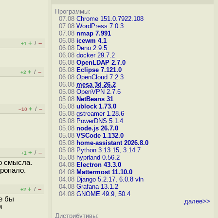
Программы:
07.08
Chrome 151.0.7922.108
07.08
WordPress 7.0.3
07.08
nmap 7.991
06.08
icewm 4.1
+
–
/
+1
06.08
Deno 2.9.5
06.08
docker 29.7.2
06.08
OpenLDAP 2.7.0
06.08
Eclipse 7.121.0
+
–
/
+2
06.08
OpenCloud 7.2.3
06.08
mesa 3d 26.2
05.08
OpenVPN 2.7.6
05.08
NetBeans 31
05.08
ublock 1.73.0
+
–
/
–10
05.08
gstreamer 1.28.6
05.08
PowerDNS 5.1.4
05.08
node.js 26.7.0
05.08
VSCode 1.132.0
05.08
home-assistant 2026.8.0
05.08
Python 3.13.15, 3.14.7
+
–
/
+1
05.08
hyprland 0.56.2
о смысла.
04.08
Electron 43.3.0
пропало.
04.08
Mattermost 11.10.0
04.08
Django 5.2.17, 6.0.8
vln
04.08
Grafana 13.1.2
+
–
/
+2
04.08
GNOME 49.9, 50.4
ше бы
далее>>
м
Дистрибутивы: