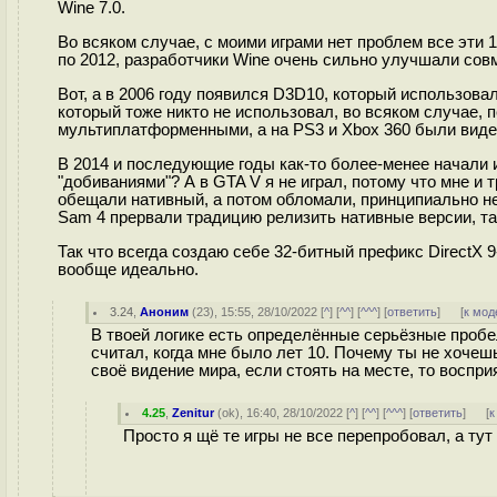
Wine 7.0.
Во всяком случае, с моими играми нет проблем все эти 
по 2012, разработчики Wine очень сильно улучшали сов
Вот, а в 2006 году появился D3D10, который использовал
который тоже никто не использовал, во всяком случае, 
мультиплатформенными, а на PS3 и Xbox 360 были вид
В 2014 и последующие годы как-то более-менее начали и
"добиваниями"? А в GTA V я не играл, потому что мне и т
обещали нативный, а потом обломали, принципиально не 
Sam 4 прервали традицию релизить нативные версии, так 
Так что всегда создаю себе 32-битный префикс DirectX 9
вообще идеально.
3.24
,
Аноним
(
23
), 15:55, 28/10/2022 [
^
] [
^^
] [
^^^
] [
ответить
]
[
к мод
В твоей логике есть определённые серьёзные пробе
считал, когда мне было лет 10. Почему ты не хоче
своё видение мира, если стоять на месте, то воспр
4.25
,
Zenitur
(
ok
), 16:40, 28/10/2022 [
^
] [
^^
] [
^^^
] [
ответить
]
[
к
Просто я щё те игры не все перепробовал, а ту