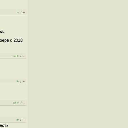
+
–
/
й.
зере с 2018
+
–
/
+4
+
–
/
+
–
/
+2
+
–
/
 есть