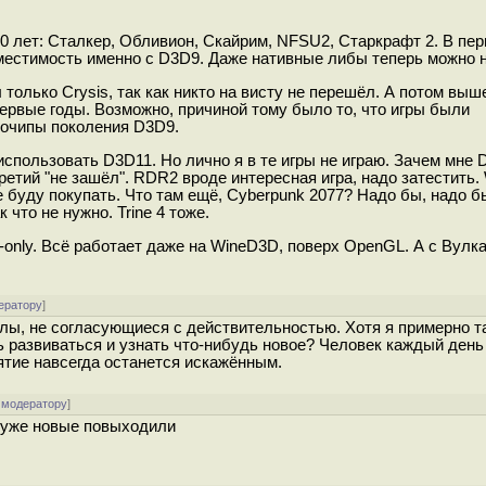
10 лет: Сталкер, Обливион, Скайрим, NFSU2, Старкрафт 2. В пер
местимость именно с D3D9. Даже нативные либы теперь можно н
 только Crysis, так как никто на висту не перешёл. А потом вы
первые годы. Возможно, причиной тому было то, что игры были
еочипы поколения D3D9.
спользовать D3D11. Но лично я в те игры не играю. Зачем мне 
ретий "не зашёл". RDR2 вроде интересная игра, надо затестить. 
буду покупать. Что там ещё, Cyberpunk 2077? Надо бы, надо бы
что не нужно. Trine 4 тоже.
-only. Всё работает даже на WineD3D, поверх OpenGL. А с Вулка
ератору
]
лы, не согласующиеся с действительностью. Хотя я примерно т
шь развиваться и узнать что-нибудь новое? Человек каждый ден
иятие навсегда останется искажённым.
 модератору
]
т уже новые повыходили