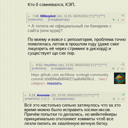
Кто б сомневался, КЭП.
+1
7.48
,
000exploit
(
ok
), 11:55, 06/05/2022 [
^
] [
^^
] [
^^^
]
+
–
[
ответить
]
[
к модератору
]
/
> А телега не официальный ли бинарник с
сайта (или аура)?
По моему и вовсе с репозитория, проблема точно
появлялась летом в прошлом году (даже смог
лицезреть её через стриминг в дискорд) и
существует що сих пор.
–1
8.53
,
НяшМяш
(
ok
), 13:20, 06/05/2022 [
^
] [
^^
] [
^^^
]
+
–
[
ответить
]
[
к модератору
]
/
https github com archlinux svntogit-community
commit b0d894a8d6f4027aa8d4b09cd...
текст
свёрнут,
показать
+2
6.18
,
Аноним
(
18
), 23:58, 05/05/2022 [
^
] [
^^
] [
^^^
]
+
–
[
ответить
]
[
↓
] [
↑
] [
к модератору
]
/
Всё это настолько сильно затянулось что за это
время можно было исправить косяки иксов.
Причём попытки то делались, но мейнтейнеры
принципиально отклоняют коммиты чтоб все
лезли пилить их хвалённую вечную бетку.