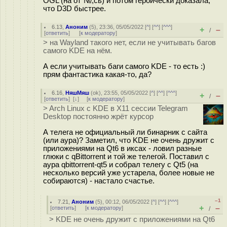
OGL (на от"№;сь) и потом героически доказала,
что D3D быстрее.
6.13
,
Аноним
(
5
), 23:36, 05/05/2022 [
^
] [
^^
] [
^^^
]
+
–
/
[
ответить
]
[
к модератору
]
> на Wayland такого нет, если не учитывать багов
самого KDE на нём.
А если учитывать баги самого KDE - то есть :)
прям фантастика какая-то, да?
6.16
,
НяшМяш
(
ok
), 23:55, 05/05/2022 [
^
] [
^^
] [
^^^
]
+
–
/
[
ответить
]
[
↓
] [
к модератору
]
> Arch Linux с KDE в X11 сессии Telegram
Desktop постоянно жрёт курсор
А телега не официальный ли бинарник с сайта
(или аура)? Заметил, что KDE не очень дружит с
приложениями на Qt6 в иксах - ловил разные
глюки с qBittorrent и той же телегой. Поставил с
аура qbittorrent-qt5 и собрал телегу с Qt5 (на
несколько версий уже устарела, более новые не
собираются) - настало счастье.
–1
7.21
,
Аноним
(
5
), 00:12, 06/05/2022 [
^
] [
^^
] [
^^^
]
+
–
[
ответить
]
[
к модератору
]
/
> KDE не очень дружит с приложениями на Qt6