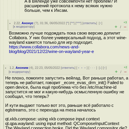
А в Вяленде уже совсемпочти нет проблем? И
расширений протокола к нему всяких нужно
больше, чем к Иксам.
+3
2.22
,
Анонус
(
?
), 01:36, 06/05/2022 [
^
] [
^^
] [
^^^
] [
ответить
]
[
↑
]
+
–
[
к модератору
]
/
Возможно лучше подождать пока свою версию допилит
Collabora. У них более универсальный подход, а этот wine-
wayland кажется только для игр подходит.
https://www.collabora.com/news-and-
blog/blog/2021/12/22/wine-on-wayland-year-e
+2
1.2
,
Аноним
(
4
), 22:23, 05/05/2022 [
ответить
] [
﹢﹢﹢
] [
· · ·
]
[
↓
] [
↑
]
+
–
[
к модератору
]
/
Не плохо, помогите запустить вейлад. Вот раньше работал, а
теперь не работает, говорит _ecore_evas_drm_init() Failed to
open device, была ещё проблема что без /etc/machine-id
запустится не мог и какую-нибудь осмысленную ошибку не
сообщал, что теперь?
И кути выдают только вот это, раньше всё работало с
eglstreams, это с перехода на mesa началось
qt.xkb.compose: using xkb compose input context
qt.qpa.wayland: using input method: QComposeInputContext
The Wayland connection broke. Did the Wayland compositor die?