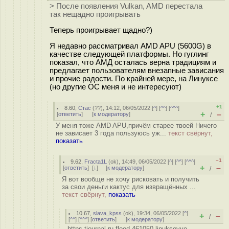
> После появления Vulkan, AMD перестала
так нещадно проигрывать
Теперь проигрывает щадно?)
Я недавно рассматривал AMD APU (5600G) в
качестве следующей платформы. Но гуглинг
показал, что АМД осталась верна традициям и
предлагает пользователям внезапные зависания
и прочие радости. По крайней мере, на Линуксе
(но другие ОС меня и не интересуют)
+1
8.60
,
Стас
(
??
), 14:12, 06/05/2022 [
^
] [
^^
] [
^^^
]
+
–
[
ответить
]
[
к модератору
]
/
У меня тоже AMD APU,причём старее твоей Ничего
не зависает 3 года пользуюсь уж...
текст свёрнут,
показать
–1
9.62
,
Fracta1L
(
ok
), 14:49, 06/05/2022 [
^
] [
^^
] [
^^^
]
+
–
[
ответить
]
[
↓
] [
к модератору
]
/
Я вот вообще не хочу рисковать и получить
за свои деньги кактус для извращённых ...
текст свёрнут,
показать
10.67
,
slava_kpss
(
ok
), 19:34, 06/05/2022 [
^
]
+
–
/
[
^^
] [
^^^
] [
ответить
]
[
к модератору
]
https tjournal ru flood 461050-linuksovye-