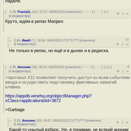
падали.
1.29
,
Fracta1L
(
ok
), 07:27, 06/05/2022 [
ответить
] [
﹢﹢﹢
] [
· · ·
]
[
↓
]
+
–
/
[
к модератору
]
Круто, ждём в репах Manjaro
+1
2.66
,
ИмяХ
(
?
), 18:04, 06/05/2022 [
^
] [
^^
] [
^^^
] [
ответить
]
+
–
[
к модератору
]
/
Не только в репах, но ещё и в дынях и в редиска.
–1
1.30
,
Аноним
(
30
), 08:04, 06/05/2022 [
ответить
] [
﹢﹢﹢
] [
· · ·
]
[
↓
] [
↑
]
+
–
[
к модератору
]
/
>протокол X11 позволяет получить доступ ко всем событиям
ввода и осуществить подстановку фиктивных нажатий
клавиш
https://appdb.winehq.org/objectManager.php?
sClass=application&iId=3872
>Garbage
2.33
,
Аноним
(
33
), 09:07, 06/05/2022 [
^
] [
^^
] [
^^^
] [
ответить
]
+
–
/
[
к модератору
]
Какой-то унылый взброс. Не, я понимаю, не всякий аноним