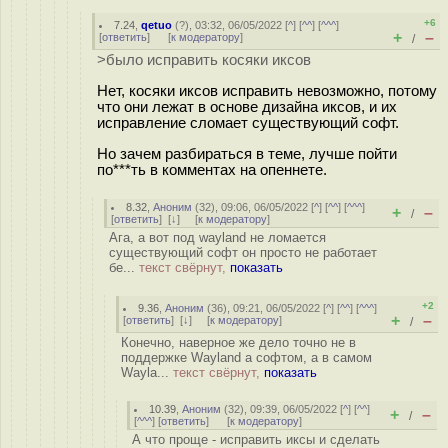
+6
7.24
,
qetuo
(
?
), 03:32, 06/05/2022 [
^
] [
^^
] [
^^^
]
+
–
[
ответить
]
[
к модератору
]
/
>было исправить косяки иксов
Нет, косяки иксов исправить невозможно, потому
что они лежат в основе дизайна иксов, и их
исправление сломает существующий софт.
Но зачем разбираться в теме, лучше пойти
по***ть в комментах на опеннете.
8.32
,
Аноним
(
32
), 09:06, 06/05/2022 [
^
] [
^^
] [
^^^
]
+
–
/
[
ответить
]
[
↓
] [
к модератору
]
Ага, а вот под wayland не ломается
существующий софт он просто не работает
бе...
текст свёрнут,
показать
+2
9.36
,
Аноним
(
36
), 09:21, 06/05/2022 [
^
] [
^^
] [
^^^
]
+
–
[
ответить
]
[
↓
] [
к модератору
]
/
Конечно, наверное же дело точно не в
поддержке Wayland a софтом, а в самом
Wayla...
текст свёрнут,
показать
10.39
,
Аноним
(
32
), 09:39, 06/05/2022 [
^
] [
^^
]
+
–
/
[
^^^
] [
ответить
]
[
к модератору
]
А что проще - исправить иксы и сделать