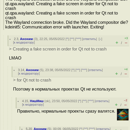
qt.qpa.wayland: Creating a fake screen in order for Qt not to
crash
qt.qpa.wayland: Creating a fake screen in order for Qt not to
crash
The Wayland connection broke. Did the Wayland compositor die?
kdeinit5: Communication error with launcher. Exiting!
+3
2.3
,
Аноним
(
3
), 22:25, 05/05/2022 [
^
] [
^^
] [
^^^
] [
ответить
]
[
↓
]
+
–
[
к модератору
]
/
> Creating a fake screen in order for Qt not to crash
LMAO
+4
3.14
,
Аноним
(
5
), 23:38, 05/05/2022 [
^
] [
^^
] [
^^^
] [
ответить
]
+
–
[
к модератору
]
/
> for Qt not to crash
Поэтому в нормальных проектах Qt не используют.
–2
4.15
,
НяшМяш
(
ok
), 23:50, 05/05/2022 [
^
] [
^^
] [
^^^
] [
ответить
]
+
–
[
к модератору
]
/
Правильно, нормальные проекты сразу валятся.
5.20
,
Аноним
(
5
), 00:09, 06/05/2022 [
^
] [
^^
] [
^^^
] [
ответить
]