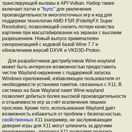
транслирующей вызовы в API Vulkan. Набор также
включает патчи и "
fsync
" для увеличения
производительности многопоточных игр и код для
поддержки технологии AMD FSR (FidelityFX Super
Resolution), позволяющей снизить потери качества
картинки при масштабировании на экранах с высоким
разрешением. Новый выпуск примечателен
синхронизацией с кодовой базой Wine 7.7 и
обновлением версий DXVK и VKD3D-Proton.
Для разработчиков дистрибутивов Wine-wayland
может быть интересен возможностью предоставить
чистое Wayland-окружение c поддержкой запуска
Windows-приложений, избавляющее пользователя от
необходимости установки пакетов, связанных с X11. В
системах на базе Wayland пакет Wine-wayland
позволяет добиться более высокой производительности
и отзывчивости игр за счёт исключения лишних
прослоек. Кроме того, использование Wayland даёт
возможность избавиться от проблем с безопасностью,
свойственных
X11 (например, не заслуживающие
доверия игры для X11 могут шпионить за другими
приложениями - протокол X11 позволяет получить