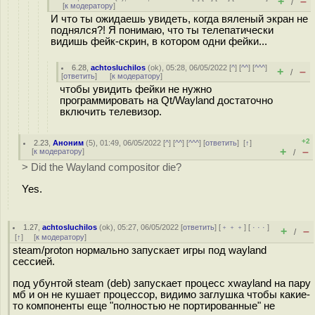
+
–
/
[
к модератору
]
И что ты ожидаешь увидеть, когда вяленый экран не
поднялся?! Я понимаю, что ты телепатически
видишь фейк-скрин, в котором одни фейки...
6.28
,
achtosluchilos
(
ok
), 05:28, 06/05/2022 [
^
] [
^^
] [
^^^
]
+
–
/
[
ответить
]
[
к модератору
]
чтобы увидить фейки не нужно
программировать на Qt/Wayland достаточно
включить телевизор.
+2
2.23
,
Аноним
(
5
), 01:49, 06/05/2022 [
^
] [
^^
] [
^^^
] [
ответить
]
[
↑
]
+
–
[
к модератору
]
/
> Did the Wayland compositor die?
Yes.
1.27
,
achtosluchilos
(
ok
), 05:27, 06/05/2022 [
ответить
] [
﹢﹢﹢
] [
· · ·
]
+
–
/
[
↑
] [
к модератору
]
steam/proton нормально запускает игры под wayland
сессией.
под убунтой steam (deb) запускает процесс xwayland на пару
мб и он не кушает процессор, видимо заглушка чтобы какие-
то компоненты еще "полностью не портированные" не