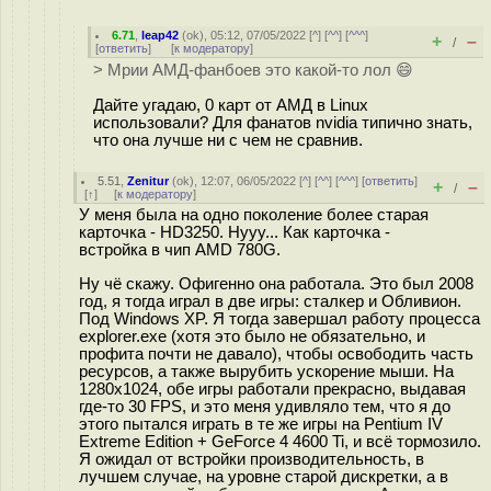
6.71
,
leap42
(
ok
), 05:12, 07/05/2022 [
^
] [
^^
] [
^^^
]
+
–
/
[
ответить
]
[
к модератору
]
> Мрии АМД-фанбоев это какой-то лол 😄
Дайте угадаю, 0 карт от АМД в Linux
использовали? Для фанатов nvidia типично знать,
что она лучше ни с чем не сравнив.
5.51
,
Zenitur
(
ok
), 12:07, 06/05/2022 [
^
] [
^^
] [
^^^
] [
ответить
]
+
–
/
[
↑
] [
к модератору
]
У меня была на одно поколение более старая
карточка - HD3250. Нууу... Как карточка -
встройка в чип AMD 780G.
Ну чё скажу. Офигенно она работала. Это был 2008
год, я тогда играл в две игры: сталкер и Обливион.
Под Windows XP. Я тогда завершал работу процесса
explorer.exe (хотя это было не обязательно, и
профита почти не давало), чтобы освободить часть
ресурсов, а также вырубить ускорение мыши. На
1280x1024, обе игры работали прекрасно, выдавая
где-то 30 FPS, и это меня удивляло тем, что я до
этого пытался играть в те же игры на Pentium IV
Extreme Edition + GeForce 4 4600 Ti, и всё тормозило.
Я ожидал от встройки производительность, в
лучшем случае, на уровне старой дискретки, а в