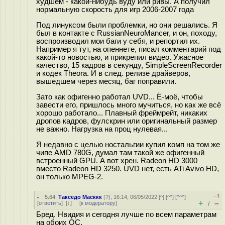
худшем - какой-нибудь вуду или ривы. А получил
нормальную скорость для игр 2006-2007 года
Под линуксом были проблемки, но они решались. Я
был в контакте с RussianNeuroMancer, и он, походу,
воспроизводил мои баги у себя, и репортил их.
Например я тут, на опеннете, писал комментарий под
какой-то новостью, и прикрепил видео. Ужасное
качество, 15 кадров в секунду, SimpleScreenRecorder
и кодек Theora. И в след. релизе драйверов,
вышедшем через месяц, баг поправили.
Зато как офигенно работал UVD... Ё-моё, чтобы
завести его, пришлось много мучиться, но как же всё
хорошо работало... Плавный фреймрейт, никаких
дропов кадров, фулскрин или оригинальный размер
не важно. Нагрузка на проц нулевая...
Я недавно с целью ностальгии купил комп на том же
чипе AMD 780G, думал там такой же офигенный
встроенный GPU. А вот хрен. Radeon HD 3000
вместо Radeon HD 3250. UVD нет, есть ATi Avivo HD,
он только MPEG-2.
–1
5.64
,
Такседо Масккк
(
?
), 16:14, 06/05/2022 [
^
] [
^^
] [
^^^
]
+
–
[
ответить
]
[
↓
] [
к модератору
]
/
Бред. Нвидия и сегодня лучше по всем параметрам
на обоих ОС.