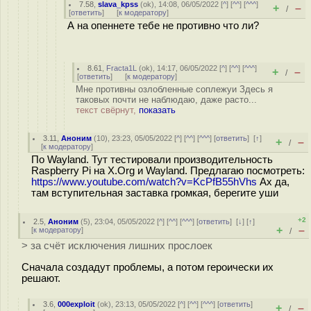
7.58
,
slava_kpss
(
ok
), 14:08, 06/05/2022 [
^
] [
^^
] [
^^^
]
+
–
/
[
ответить
]
[
к модератору
]
А на опеннете тебе не противно что ли?
8.61
,
Fracta1L
(
ok
), 14:17, 06/05/2022 [
^
] [
^^
] [
^^^
]
+
–
/
[
ответить
]
[
к модератору
]
Мне противны озлобленные соплежуи Здесь я
таковых почти не наблюдаю, даже расто...
текст свёрнут,
показать
3.11
,
Аноним
(
10
), 23:23, 05/05/2022 [
^
] [
^^
] [
^^^
] [
ответить
]
[
↑
]
+
–
/
[
к модератору
]
По Wayland. Тут тестировали производительность
Raspberry Pi на X.Org и Wayland. Предлагаю посмотреть:
https://www.youtube.com/watch?v=KcPfB55hVhs
Ах да,
там вступительная заставка громкая, берегите уши
+2
2.5
,
Аноним
(
5
), 23:04, 05/05/2022 [
^
] [
^^
] [
^^^
] [
ответить
]
[
↓
] [
↑
]
+
–
[
к модератору
]
/
> за счёт исключения лишних прослоек
Сначала создадут проблемы, а потом героически их
решают.
3.6
,
000exploit
(
ok
), 23:13, 05/05/2022 [
^
] [
^^
] [
^^^
] [
ответить
]
+
–
/