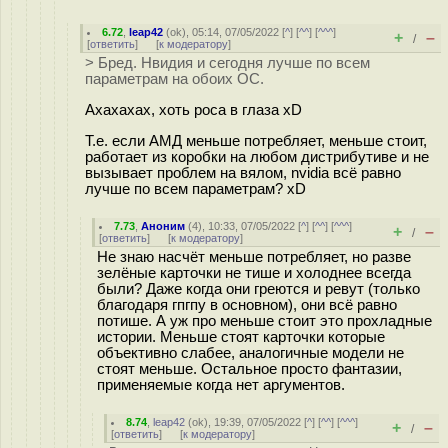
6.72
,
leap42
(
ok
), 05:14, 07/05/2022 [
^
] [
^^
] [
^^^
]
+
–
/
[
ответить
]
[
к модератору
]
> Бред. Нвидия и сегодня лучше по всем
параметрам на обоих ОС.
Ахахахах, хоть роса в глаза xD
Т.е. если АМД меньше потребляет, меньше стоит,
работает из коробки на любом дистрибутиве и не
вызывает проблем на вялом, nvidia всё равно
лучше по всем параметрам? xD
7.73
,
Аноним
(
4
), 10:33, 07/05/2022 [
^
] [
^^
] [
^^^
]
+
–
/
[
ответить
]
[
к модератору
]
Не знаю насчёт меньше потребляет, но разве
зелёные карточки не тише и холоднее всегда
были? Даже когда они греются и ревут (только
благодаря гпгпу в основном), они всё равно
потише. А уж про меньше стоит это прохладные
истории. Меньше стоят карточки которые
объективно слабее, аналогичные модели не
стоят меньше. Остальное просто фантазии,
применяемые когда нет аргументов.
8.74
,
leap42
(
ok
), 19:39, 07/05/2022 [
^
] [
^^
] [
^^^
]
+
–
/
[
ответить
]
[
к модератору
]