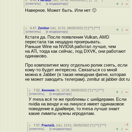
6.45
,
Fracta1L
(
ok
), 10:48, 06/05/2022 [
^
] [
^^
] [
^^^
]
+
–
[
ответить
]
[
к модератору
]
/
Наверное. Может быть. Или нет 🙂
6.47
,
Zenitur
(
ok
), 11:51, 06/05/2022 [
^
] [
^^
] [
^^^
]
+
–
/
[
ответить
]
[
к модератору
]
Кстати да. После появления Vulkan, AMD
перестала так нещадно проигрывать.
Раньше Wine на NVIDIA работал лучше, чем
на ATi, тогда как сейчас, под DXVK, они работают
одинаково.
Про композитинг могу отдельно ролик снять, если
кому-то будет интересно. Связаться со мной
можно в Jabber (я такая немодная фигня, которая
не может заводить телеграм). zenitur at jabber dot ru
7.52
,
Аноним
(
4
), 12:28, 06/05/2022 [
^
] [
^^
] [
^^^
]
+
–
/
[
ответить
]
[
к модератору
]
У mesa всё те же проблемы с шейдерами. Если
nvidia на венде и на линуксе имеет одинаковое
поведение в драйвере, то mesa лучше знает
какие лимиты нужны игроделам.
–1
7.57
,
Fracta1L
(
ok
), 13:51, 06/05/2022 [
^
] [
^^
] [
^^^
]
+
–
[
ответить
]
[
к модератору
]
/