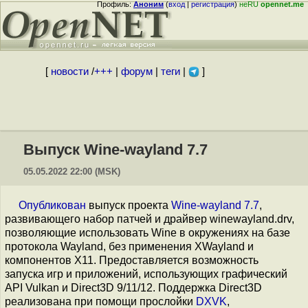
Профиль:
Аноним
(
вход
|
регистрация
)
неRU
opennet.me
[
новости
/
+++
|
форум
|
теги
|
]
Выпуск Wine-wayland 7.7
05.05.2022 22:00 (MSK)
Опубликован
выпуск проекта
Wine-wayland 7.7
,
развивающего набор патчей и драйвер winewayland.drv,
позволяющие использовать Wine в окружениях на базе
протокола Wayland, без применения XWayland и
компонентов X11. Предоставляется возможность
запуска игр и приложений, использующих графический
API Vulkan и Direct3D 9/11/12. Поддержка Direct3D
реализована при помощи прослойки
DXVK
,