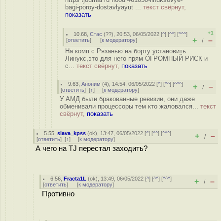
bagi-poroy-dostavlyayut ...
текст свёрнут,
показать
+1
10.68
,
Стас
(
??
), 20:53, 06/05/2022 [
^
] [
^^
] [
^^^
]
+
–
[
ответить
]
[
к модератору
]
/
На комп с Рязанью на борту установить
Линукс,это для него прям ОГРОМНЫЙ РИСК и
с...
текст свёрнут,
показать
9.63
,
Аноним
(
4
), 14:54, 06/05/2022 [
^
] [
^^
] [
^^^
]
+
–
/
[
ответить
]
[
↑
] [
к модератору
]
У АМД были бракованные ревизии, они даже
обменивали процессоры тем кто жаловался...
текст
свёрнут,
показать
5.55
,
slava_kpss
(
ok
), 13:47, 06/05/2022 [
^
] [
^^
] [
^^^
]
+
–
/
[
ответить
]
[
↑
] [
к модератору
]
А чего на TJ перестал заходить?
6.56
,
Fracta1L
(
ok
), 13:49, 06/05/2022 [
^
] [
^^
] [
^^^
]
+
–
/
[
ответить
]
[
к модератору
]
Противно