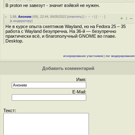
В proton не завезут - значит вэйвэй не нужен.
1.69
,
Аноним
(
69
), 22:44, 06/05/2022 [
ответить
] [
﹢﹢﹢
] [
· · ·
]
+
–
/
[
к модератору
]
Не в курсе опыта скептиков Wayland, но на Fedora 25 – 35
работа с Wayland безупречна. На 36-й — безупречно
практически всё, и благополучный GNOME во главе.
Desktop.
игнорирование участников
|
лог модерирования
Добавить комментарий
Имя:
E-Mail:
Текст: