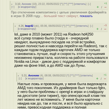
+1
3.10
,
Аноним
(
10
), 23:22, 05/05/2022 [
^
] [
^^
] [
^^^
] [
ответить
]
[
↓
]
+
–
[
↑
] [
к модератору
]
/
Про отключение композитинга с целью увеличения фреймрейта
в играх В 2008 году...
большой текст свёрнут,
показать
–1
4.26
,
leap42
(
ok
), 05:06, 06/05/2022 [
^
] [
^^
] [
^^^
] [
ответить
]
[
↓
]
+
–
[
к модератору
]
/
lol, даже в 2010 (может 2011) на Radeon hd4250
всё супер плавно было (тогда я - очередной
нвидиот, вынужденно посидев на этой встройке,
решил полностью и навсегда перейти на Radeon), так с
каждым годом поддержка карточек AMD не только
становилась лучше, ещё и скорость этого улучшения
неизменно прирастала. коллега на работе пользовался
Nvidia на Linux - дикое дно с поддержкой и комфортом
даже на фоне Intel, а до AMD как до Луны.
+1
5.31
,
Аноним
(
4
), 08:08, 06/05/2022 [
^
] [
^^
] [
^^^
] [
ответить
]
+
–
[
↓
] [
к модератору
]
/
Наглые ложь и провокация, у меня была видеокарта
АМД того поколения. Из драйверов был только fglrx,
у него были проблемы с opengl в играх и слайдшоу
на десктопе (или тиринг), про опенсорсный хлам тех
лет можно не вспоминать. У меня были карточки
нвидиа как до, так и после, и всё было идеально с
ними, превосходная поддержка и полная