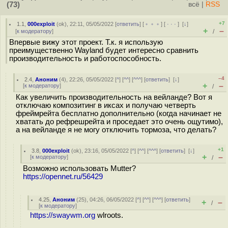
(73)
всё
|
RSS
+7
1.1
,
000exploit
(
ok
), 22:11, 05/05/2022 [
ответить
] [
﹢﹢﹢
] [
· · ·
]
[
↓
]
+
–
[
к модератору
]
/
Впервые вижу этот проект. Т.к. я использую
преимущественно Wayland будет интересно сравнить
производительность и работоспособность.
–4
2.4
,
Аноним
(
4
), 22:26, 05/05/2022 [
^
] [
^^
] [
^^^
] [
ответить
]
[
↓
]
+
–
[
к модератору
]
/
Как увеличить производительность на вейланде? Вот я
отключаю композитинг в иксах и получаю четверть
фреймрейта бесплатно дополнительно (когда начинает не
хватать до рефрешрейта и проседает это очень ощутимо),
а на вейланде я не могу отключить тормоза, что делать?
+1
3.8
,
000exploit
(
ok
), 23:16, 05/05/2022 [
^
] [
^^
] [
^^^
] [
ответить
]
[
↓
]
+
–
[
к модератору
]
/
Возможно использовать Mutter?
https://opennet.ru/56429
4.25
,
Аноним
(
25
), 04:26, 06/05/2022 [
^
] [
^^
] [
^^^
] [
ответить
]
+
–
/
[
к модератору
]
https://swaywm.org
wlroots.