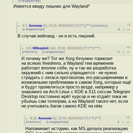
[
к модератору
]
Имеется ввиду лишних для Wayland*
–1
4.7
,
Аноним
(
5
), 23:15, 05/05/2022 [
^
] [
^^
] [
^^^
] [
ответить
]
+
–
[
к модератору
]
/
В случае вейланд - он и есть лишний.
+4
5.9
,
000exploit
(
ok
), 23:20, 05/05/2022 [
^
] [
^^
] [
^^^
]
+
–
[
ответить
]
[
к модератору
]
/
И почему же? Тот же Xorg безумно тормозит
на всяких freedreno, а Wayland тем временем
работает вполне себе, ну и так же разработка
окружний с ним сильно упрощается - не нужно
страдать с легаси протоколом, его расширениями и
возможными проблемами в самом Xorg, которые ещё
и будут проявляться просто везде, например у
знакомого на Arch Linux с KDE в X11 сессии Telegram
Desktop постоянно жрёт курсор и не отдаёт пока не
убьёшь сам телеграм, а на Wayland такого нет, если
не учитывать багов самого KDE на нём.
+2
6.12
,
Аноним
(
5
), 23:34, 05/05/2022 [
^
] [
^^
] [
^^^
]
+
–
[
ответить
]
[
к модератору
]
/
Напоминает историю, как MS делала реализацию