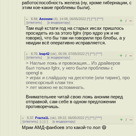
работоспособность железа (ну, кроме гибернации, с
этим кое-какие проблемы были).
6.59
,
Аноним
(
4
), 14:08, 06/05/2022 [
^
] [
^^
] [
^^^
]
+
–
/
[
ответить
]
[
к модератору
]
Там ещё кстати год на старых иксах пришлось
просидеть из-за этого fglrx (про ядро уж и не
говорю), что бы там ни говорили про блобы, а у
нвидии всё оперативно исправляется.
6.70
,
leap42
(
ok
), 05:09, 07/05/2022 [
^
] [
^^
] [
^^^
]
+
–
/
[
ответить
]
[
к модератору
]
> Наглые ложь и провокация... Из драйверов
был только fglrx, у него были проблемы с
opengl в
> играх и слайдшоу на десктопе (или тиринг), про
опенсорсный хлам тех
> лет можно не вспоминать.
Внимательнее читай свою ложь аноним перед
отправкой, сам себе в одном предложении
противоречишь.
5.37
,
Fracta1L
(
ok
), 09:22, 06/05/2022 [
^
] [
^^
] [
^^^
]
+
–
/
[
ответить
]
[
↓
] [
↑
] [
к модератору
]
Мрии АМД-фанбоев это какой-то лол 😄