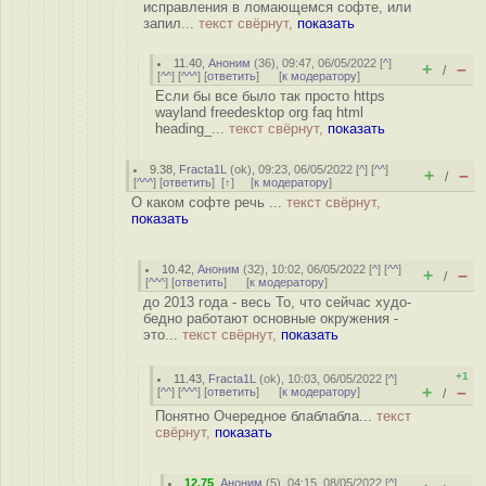
исправления в ломающемся софте, или
запил...
текст свёрнут,
показать
11.40
,
Аноним
(
36
), 09:47, 06/05/2022 [
^
]
+
–
/
[
^^
] [
^^^
] [
ответить
]
[
к модератору
]
Если бы все было так просто https
wayland freedesktop org faq html
heading_...
текст свёрнут,
показать
9.38
,
Fracta1L
(
ok
), 09:23, 06/05/2022 [
^
] [
^^
]
+
–
/
[
^^^
] [
ответить
]
[
↑
] [
к модератору
]
О каком софте речь ...
текст свёрнут,
показать
10.42
,
Аноним
(
32
), 10:02, 06/05/2022 [
^
] [
^^
]
+
–
/
[
^^^
] [
ответить
]
[
к модератору
]
до 2013 года - весь То, что сейчас худо-
бедно работают основные окружения -
это...
текст свёрнут,
показать
+1
11.43
,
Fracta1L
(
ok
), 10:03, 06/05/2022 [
^
]
+
–
[
^^
] [
^^^
] [
ответить
]
[
к модератору
]
/
Понятно Очередное блаблабла...
текст
свёрнут,
показать
12.75
,
Аноним
(
5
), 04:15, 08/05/2022 [
^
]