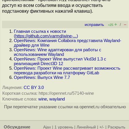
доступ ко всем событиям ввода и осуществить
подстановку фиктивных нажатий клавиш).
+
–
исправить
/
+25
Главная ссылка к новости
(
https://github.com/varmd/wine-...
)
OpenNews: Компания Collabora представила Wayland-
драйвер для Wine
OpenNews: Wine адаптирован для работы с
использованием Wayland
OpenNews: Проект Wine выпустил Vkd3d 1.3 с
реализацией Direct3D 12
OpenNews: Проект Wine рассматривает возможность
перевода разработки на платформу GitLab
OpenNews: Выпуск Wine 7.7
Лицензия:
CC BY 3.0
Короткая ссылка: https://opennet.ru/57140-wine
Ключевые слова:
wine
,
wayland
При перепечатке указание ссылки на opennet.ru обязательно
Обсуждение
Ajax
|
1 уровень
|
Линейный
|
+/-
|
Раскрыть