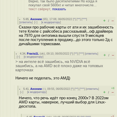
Верно, так было десятилетиями Но когда я
покупал свой 5600xt и читал многочисле...
текст свёрнут,
показать
5.65
,
Аноним
(
65
), 17:08, 06/05/2022 [
^
] [
^^
] [
^^^
]
+
–
/
[
ответить
]
[
↑
] [
к модератору
]
Сказки про рабочие карты от ати и их зашибенность
тете Клепе с райсобеса рассказывай...оф драйвера
на 7970 для онтопика вышли спустя 9 месяцев
после поступления в продажу...до этого только 2д с
дичайшими тормозами.
4.34
,
Fracta1L
(
ok
), 09:10, 06/05/2022 [
^
] [
^^
] [
^^^
] [
ответить
]
+
–
/
[
↑
] [
к модератору
]
> на интеле всё зашибись, на NVIDIA всё
зашибись, а на AMD всё плохо даже на топовых
карточках
Ничего не поделать, это АМД)
+3
5.41
,
Аноним
(
-
), 09:55, 06/05/2022 [
^
] [
^^
] [
^^^
] [
ответить
]
+
–
[
↓
] [
к модератору
]
/
Ничего, что речь идёт про конец 2000х? В 2022ом
AMD карты, наверное, лучший выбор для Linux-
десктопа.
–1