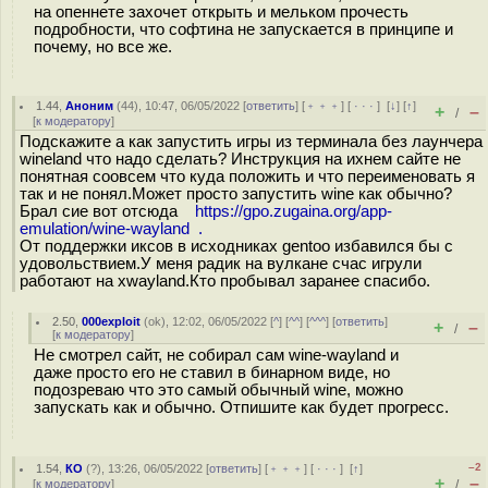
на опеннете захочет открыть и мельком прочесть
подробности, что софтина не запускается в принципе и
почему, но все же.
1.44
,
Аноним
(
44
), 10:47, 06/05/2022 [
ответить
] [
﹢﹢﹢
] [
· · ·
]
[
↓
] [
↑
]
+
–
/
[
к модератору
]
Подскажите а как запустить игры из терминала без лаунчера
wineland что надо сделать? Инструкция на ихнем сайте не
понятная соовсем что куда положить и что переименовать я
так и не понял.Может просто запустить wine как обычно?
Брал сие вот отсюда
https://gpo.zugaina.org/app-
emulation/wine-wayland .
От поддержки иксов в исходниках gentoo избавился бы с
удовольствием.У меня радик на вулкане счас игрули
работают на xwayland.Кто пробывал заранее спасибо.
2.50
,
000exploit
(
ok
), 12:02, 06/05/2022 [
^
] [
^^
] [
^^^
] [
ответить
]
+
–
/
[
к модератору
]
Не смотрел сайт, не собирал сам wine-wayland и
даже просто его не ставил в бинарном виде, но
подозреваю что это самый обычный wine, можно
запускать как и обычно. Отпишите как будет прогресс.
–2
1.54
,
КО
(
?
), 13:26, 06/05/2022 [
ответить
] [
﹢﹢﹢
] [
· · ·
]
[
↑
]
+
–
[
к модератору
]
/