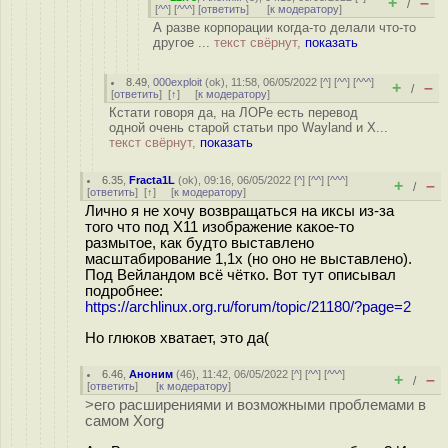
+
–
/
[
^^
] [
^^^
] [
ответить
]
[
к модератору
]
А разве корпорации когда-то делали что-то
другое ...
текст свёрнут,
показать
8.49
,
000exploit
(
ok
), 11:58, 06/05/2022 [
^
] [
^^
] [
^^^
]
+
–
/
[
ответить
]
[
↑
] [
к модератору
]
Кстати говоря да, на ЛОРе есть перевод
одной очень старой статьи про Wayland и X...
текст свёрнут,
показать
6.35
,
Fracta1L
(
ok
), 09:16, 06/05/2022 [
^
] [
^^
] [
^^^
]
+
–
/
[
ответить
]
[
↑
] [
к модератору
]
Лично я не хочу возвращаться на иксы из-за
того что под Х11 изображение какое-то
размытое, как будто выставлено
масштабирование 1,1x (но оно не выставлено).
Под Вейландом всё чётко. Вот тут описывал
подробнее:
https://archlinux.org.ru/forum/topic/21180/?page=2
Но глюков хватает, это да(
6.46
,
Аноним
(
46
), 11:42, 06/05/2022 [
^
] [
^^
] [
^^^
]
+
–
/
[
ответить
]
[
к модератору
]
>его расширениями и возможными проблемами в
самом Xorg