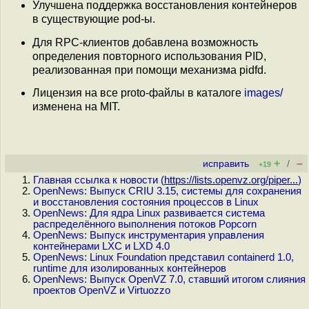
Улучшена поддержка восстановления контейнеров
в существующие pod-ы.
Для RPC-клиентов добавлена возможность
определения повторного использования PID,
реализованная при помощи механизма pidfd.
Лицензия на все proto-файлы в каталоге
images/
изменена на MIT.
+
–
исправить
/
+19
Главная ссылка к новости (
https://lists.openvz.org/piper...
)
OpenNews: Выпуск CRIU 3.15, системы для сохранения
и восстановления состояния процессов в Linux
OpenNews: Для ядра Linux развивается система
распределённого выполнения потоков Popcorn
OpenNews: Выпуск инструментария управления
контейнерами LXC и LXD 4.0
OpenNews: Linux Foundation представил containerd 1.0,
runtime для изолированных контейнеров
OpenNews: Выпуск OpenVZ 7.0, ставший итогом слияния
проектов OpenVZ и Virtuozzo