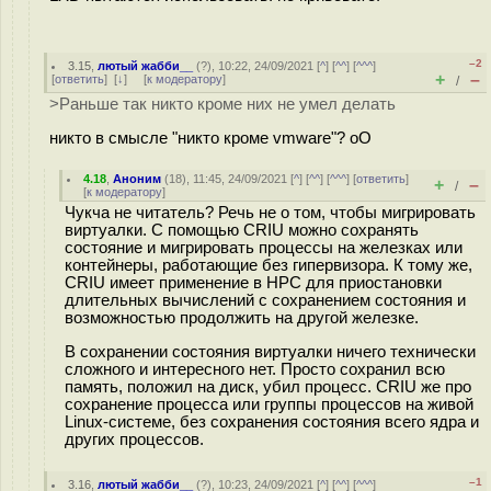
–2
3.15
,
лютый жабби__
(
?
), 10:22, 24/09/2021 [
^
] [
^^
] [
^^^
]
+
–
[
ответить
]
[
↓
] [
к модератору
]
/
>Раньше так никто кроме них не умел делать
никто в смысле "никто кроме vmware"? oO
4.18
,
Аноним
(
18
), 11:45, 24/09/2021 [
^
] [
^^
] [
^^^
] [
ответить
]
+
–
/
[
к модератору
]
Чукча не читатель? Речь не о том, чтобы мигрировать
виртуалки. С помощью CRIU можно сохранять
состояние и мигрировать процессы на железках или
контейнеры, работающие без гипервизора. К тому же,
CRIU имеет применение в HPC для приостановки
длительных вычислений с сохранением состояния и
возможностью продолжить на другой железке.
В сохранении состояния виртуалки ничего технически
сложного и интересного нет. Просто сохранил всю
память, положил на диск, убил процесс. CRIU же про
сохранение процесса или группы процессов на живой
Linux-системе, без сохранения состояния всего ядра и
других процессов.
–1
3.16
,
лютый жабби__
(
?
), 10:23, 24/09/2021 [
^
] [
^^
] [
^^^
]