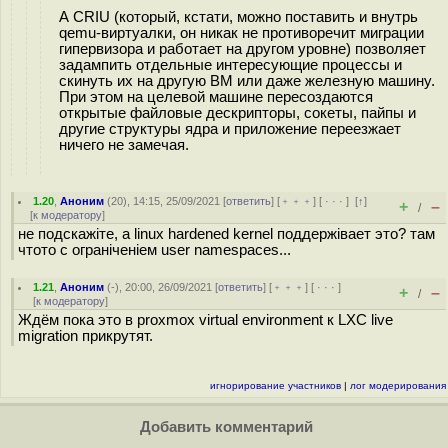
А CRIU (который, кстати, можно поставить и внутрь
qemu-виртуалки, он никак не противоречит миграции
гипервизора и работает на другом уровне) позволяет
задампить отдельные интересующие процессы и
скинуть их на другую ВМ или даже железную машину.
При этом на целевой машине пересоздаются
открытые файловые дескрипторы, сокеты, пайпы и
другие структуры ядра и приложение переезжает
ничего не замечая.
1.20
,
Аноним
(
20
), 14:15, 25/09/2021 [
ответить
] [
﹢﹢﹢
] [
· · ·
]
[
↑
]
+
–
/
[
к модератору
]
не подскажіте, а linux hardened kernel поддержівает это? там
чтото с ограніченіем user namespaces...
1.21
,
Аноним
(
-
), 20:00, 26/09/2021 [
ответить
] [
﹢﹢﹢
] [
· · ·
]
+
–
/
[
к модератору
]
Ждём пока это в proxmox virtual environment к LXC live
migration прикрутят.
игнорирование участников
|
лог модерирования
Добавить комментарий