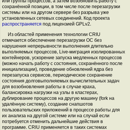
или группы процессов, а затем возобновить работу с
сохранённой позиции, в том числе после перезагрузки
системы или на другом сервере без разрыва уже
установленных сетевых соединений. Код проекта
распространяется
под лицензией GPLv2.
Из областей применения технологии CRIU
отмечается обеспечение перезагрузки ОС без
нарушения непрерывности выполнения длительно
выполняемых процессов, Live-миграция изолированных
контейнеров, ускорение запуска медленных процессов
(можно начать работу с состояния, сохранённого после
инициализации), проведение обновлений ядра без
перезапуска сервисов, периодическое сохранение
состояния долговыполняемых вычислительных задач
для возобновления работы в случае краха,
балансировка нагрузки на узлы в кластерах,
дублирование процессов на другую машину (fork на
удалённую систему), создание снапшотов
пользовательских приложений в процессе работы для
их анализа на другой системе или на случай если
потребуется отменить дальнейшие действия в
программе. CRIU применяется в таких системах