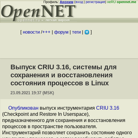
Профиль:
Аноним
(
вход
|
регистрация
)
неRU
opennet.me
[
новости
/
+++
|
форум
|
теги
|
]
Выпуск CRIU 3.16, системы для
сохранения и восстановления
состояния процессов в Linux
23.09.2021 19:37 (MSK)
Опубликован
выпуск инструментария
CRIU 3.16
(Checkpoint and Restore In Userspace),
предназначенного для сохранения и восстановления
процессов в пространстве пользователя.
Инструментарий позволяет сохранить состояние одного