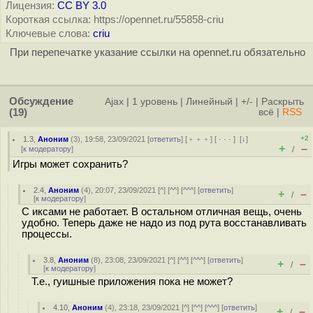
Лицензия:
CC BY 3.0
Короткая ссылка: https://opennet.ru/55858-criu
Ключевые слова:
criu
При перепечатке указание ссылки на opennet.ru обязательно
Обсуждение
Ajax
|
1 уровень
|
Линейный
|
+/-
|
Раскрыть
(19)
всё
|
RSS
+2
1.3
,
Аноним
(
3
), 19:58, 23/09/2021 [
ответить
] [
﹢﹢﹢
] [
· · ·
]
[
↓
]
+
–
[
к модератору
]
/
Игры может сохранить?
2.4
,
Аноним
(
4
), 20:07, 23/09/2021 [
^
] [
^^
] [
^^^
] [
ответить
]
+
–
/
[
к модератору
]
С иксами не работает. В остальном отличная вещь, очень
удобно. Теперь даже не надо из под рута восстанавливать
процессы.
3.8
,
Аноним
(
8
), 23:08, 23/09/2021 [
^
] [
^^
] [
^^^
] [
ответить
]
+
–
/
[
к модератору
]
Т.е., гуишные приложения пока не может?
4.10
,
Аноним
(
4
), 23:18, 23/09/2021 [
^
] [
^^
] [
^^^
] [
ответить
]
+
–
/