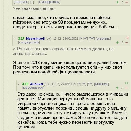
+
–
[
ответить
]
[
↑
] [
к модератору
]
/
>не знаю как сейчас.
самое смешное, что сейчас во времена stateless
microservices это уже 98 процентам не нужно...
среди которых есть и жирные товарищи с баблом...
–3
3.17
,
Moomintroll
(
ok
), 11:32, 24/09/2021 [
^
] [
^^
] [
^^^
] [
ответить
]
+
–
[
к модератору
]
/
> Раньше так никто кроме них не умел делать, не
знаю как сейчас.
Я ещё в 2013 году мигрировал qemu-виртуалки libvirt-ом.
При том, что в qemu не используется criu - у них своя
реализация подобной фнкциональности.
+1
4.19
,
Аноним
(
18
), 11:57, 24/09/2021 [
^
] [
^^
] [
^^^
] [
ответить
]
+
–
[
к модератору
]
/
Это даже не смешно. Ничего выдающегося в миграции
qemu нет. Миграция виртуальной машины - это
миграция чёрного ящика. Ты просто берёшь всю
память виртуалки, перекидываешь на другую машину
и там поднимаешь эту же виртуалку целиком. Вместе
с ядром и всеми процессами. Это полезно только для
юзкейса, когда тебе нужно перевезти виртуалку
целиком.