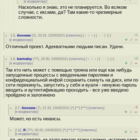
[
к модератору
]
Насколько я знаю, это не планируется. Во всяком
случае, с иксами, да? Там какие-то чрезмерные
сложности.
+1
1.5
,
Аноним
(
5
), 20:24, 23/09/2021 [
ответить
] [
﹢﹢﹢
] [
· · ·
]
[
↑
]
+
–
[
к модератору
]
/
Отличный проект. Адекватными людьми писан. Удачи.
+2
1.6
,
barmaley
(
??
), 20:30, 23/09/2021 [
ответить
] [
﹢﹢﹢
] [
· · ·
]
[
↓
]
+
–
[
к модератору
]
/
Так кто нить может с помощью трояна или еще как нибудь
запущенные процессы с введенными паролями и
конфиденциальной инфой сохранить скинуть на диск, или по
сети перекинуть, запустить у себя и вуаля - ненужно пароль
вводить и аутентификацию проходить - все уже введено
пройдено и залогинено
–1
2.7
,
Аноним
(
7
), 21:33, 23/09/2021 [
^
] [
^^
] [
^^^
] [
ответить
]
+
–
[
к модератору
]
/
Может, но есть нюансы.
2.11
,
Я
(
??
), 00:20, 24/09/2021 [
^
] [
^^
] [
^^^
] [
ответить
]
+
–
/
[
к модератору
]
да, но сделать из этого вектор атаки сложно. история таже