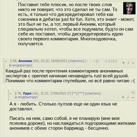
Поставил тебе плюсик, но после твоих слов
никто не поверит, что это сделал не ты сам. То
есть, я только что дискредитировал тебя как
союзника в дебатах just for fun. Хотя, кто знает - может,
это был не ты, а тот, первый Аноним, который
специально хотел, чтобы все подумали, будто он сам
себе их поставил, чтобы дискредитировать идею
своего первого комментария. Многоходовочка,
получается.
1.59
,
Аноним
(
59
), 22:20, 16/06/2021 [
ответить
] [
﹢﹢﹢
] [
· · ·
]
[
↓
] [
↑
]
+
–
/
[
к модератору
]
Каждый раз после прочтения комментариев анонимных
экспертов с opennet начинаю ненавидеть rust всей душой.
Понимаю что комментарии глупейшие, но всё равно читаю :-(
+1
2.76
,
Урри
(
ok
), 11:22, 17/06/2021 [
^
] [
^^
] [
^^^
] [
ответить
]
+
–
[
к модератору
]
/
А я - любить. Столько лулзов еще ни один язык не
доставлял.
Писать на нем, само собой, я не планирую (мне моя
психика дороже), но наслаждаться подгорающими жепками
анонимов с обеих сторон баррикад - бесценно.