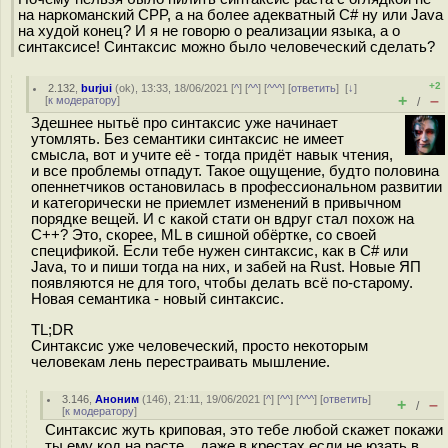
на наркоманский CPP, а на более адекватный C# ну или Java
на худой конец? И я не говорю о реализации языка, а о
синтаксисе! Синтаксис можно было человеческий сделать?
+2
2.132
,
burjui
(
ok
), 13:33, 18/06/2021 [
^
] [
^^
] [
^^^
] [
ответить
]
[
↓
]
+
–
[
к модератору
]
/
Здешнее нытьё про синтаксис уже начинает
утомлять. Без семантики синтаксис не имеет
смысла, вот и учите её - тогда придёт навык чтения,
и все проблемы отпадут. Такое ощущение, будто половина
опеннетчиков остановилась в профессиональном развитии
и категорически не приемлет изменений в привычном
порядке вещей. И с какой стати он вдруг стал похож на
C++? Это, скорее, ML в сишной обёртке, со своей
спецификой. Если тебе нужен синтаксис, как в C# или
Java, то и пиши тогда на них, и забей на Rust. Новые ЯП
появляются не для того, чтобы делать всё по-старому.
Новая семантика - новый синтаксис.
TL;DR
Синтаксис уже человеческий, просто некоторым
человекам лень перестраивать мышление.
3.146
,
Аноним
(
146
), 21:11, 19/06/2021 [
^
] [
^^
] [
^^^
] [
ответить
]
+
–
/
[
к модератору
]
Синтаксис жуть криповая, это тебе любой скажет покажи
ты ему код на расте... даже в крестах если не юзать в