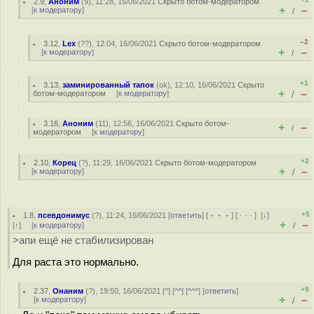
2.9
,
Аноним
(
9
), 11:28, 16/06/2021
Скрыто ботом-модератором
+
–
[
к модератору
]
/
–2
3.12
,
Lex
(
??
), 12:04, 16/06/2021
Скрыто ботом-модератором
+
–
[
к модератору
]
/
+1
3.13
,
заминированный тапок
(
ok
), 12:10, 16/06/2021
Скрыто
+
–
ботом-модератором
[
к модератору
]
/
3.16
,
Аноним
(
11
), 12:56, 16/06/2021
Скрыто ботом-
+
–
/
модератором
[
к модератору
]
+2
2.10
,
Корец
(
?
), 11:29, 16/06/2021
Скрыто ботом-модератором
+
–
[
к модератору
]
/
+5
1.8
,
псевдонимус
(
?
), 11:24, 16/06/2021 [
ответить
] [
﹢﹢﹢
] [
· · ·
]
[
↓
]
+
–
[
↑
] [
к модератору
]
/
>апи ещё не стабилизирован
Для раста это нормально.
+9
2.37
,
Онаним
(
?
), 19:50, 16/06/2021 [
^
] [
^^
] [
^^^
] [
ответить
]
+
–
[
к модератору
]
/