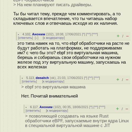
eBPF-обработчиков
> На нем планируют писать драйверы.
Ты бы читал тему, прежде чем комментировать, а то
складывается впечатление, что ты читаешь набор
ключевых слов и отвечаешь исходя из их наличия.
4.102
,
Аноним
(
102
), 18:08, 17/06/2021 [
^
] [
^^
] [
^^^
]
+
–
/
[
ответить
]
[
↓
] [
к модератору
]
это типа намек на то, что ebpf обработчики на расте не
будут работать на платформах, не поддерживаемх
им? с чего бы это? ebpf это виртуальная машина,
берешь и собираешь свои обработчики на нужном
железе под эту виртуальную машину, запускаешь на
всех железках
5.113
,
deeaitch
(
ok
), 21:03, 17/06/2021 [
^
] [
^^
] [
^^^
]
+
–
/
[
ответить
]
[
к модератору
]
> ebpf это виртуальная машина
Нет. Почитай внимательней
6.117
,
Аноним
(
102
), 00:35, 18/06/2021 [
^
] [
^^
] [
^^^
]
+
–
/
[
ответить
]
[
к модератору
]
> позволяющей создавать на языке Rust
обработчики eBPF, запускаемые внутри ядра Linux
в специальной виртуальной машине с JIT