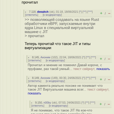
прочитал
7.118
,
deeaitch
(
ok
), 01:18, 18/06/2021 [
^
] [
^^
] [
^^^
]
+
–
/
[
ответить
]
[
к модератору
]
>> позволяющей создавать на языке Rust
обработчики eBPF, запускаемые внутри
ядра Linux в специальной виртуальной
машине с JIT
> прочитал
Теперь прочитай что такое JIT и типы
виртуализации
8.145
,
Аноним
(
102
), 22:04, 18/06/2021 [
^
] [
^^
] [
^^^
]
+
–
/
[
ответить
]
[
к модератору
]
Прочитал и мнение не поменял Давай короче, с
пруфами, раз такой умный...
текст свёрнут,
показать
8.149
,
Аноним
(
149
), 00:30, 24/06/2021 [
^
] [
^^
] [
^^^
]
+
–
/
[
ответить
]
[
к модератору
]
Автор камента реально похоже не понимает что
такое JIT Виртуальная машина всег...
текст свёрнут,
показать
9.150
,
n00by
(
ok
), 07:53, 24/06/2021 [
^
] [
^^
] [
^^^
]
+
–
/
[
ответить
]
[
к модератору
]
Я не понимаю, что такое JIT Но кое-что