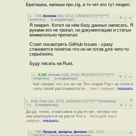
Братишка, напиши про zig, а то чет его тут пеарят.
7.64
,
Аноним
(
64
), 02:12, 17/06/2021 [
^
] [
^^
] [
^^^
]
+
–
/
[
ответить
]
[
к модератору
]
Я пиарил. Хотел на нём базу данных написать. Я
руками его не трогал, но документацию и статьи
внимательно прочитал.
Стоит посмотреть GitHub Issues - сразу
становится понятно что он не готов для чего-то
серьёзного.
Буду писать на Rust.
8.156
,
Аноним
(
156
), 23:02, 30/11/2023 [
^
] [
^^
] [
^^^
]
+
–
/
[
ответить
]
[
к модератору
]
buh говорит что это не так Это скорее Раст не готов в
силу своей расплывчатости...
текст свёрнут,
показать
+5
6.63
,
Ordu
(
ok
), 22:33, 16/06/2021 [
^
] [
^^
] [
^^^
] [
ответить
]
+
–
[
↑
] [
к модератору
]
/
Да-да, точно, и массивов в расте нет, потому что
они реализуются на расте Что з...
большой текст
свёрнут,
показать
7.80
,
Прорыв_запарты_фелиал
(
ok
), 12:57,
+1
17/06/2021
Скрыто ботом-модератором