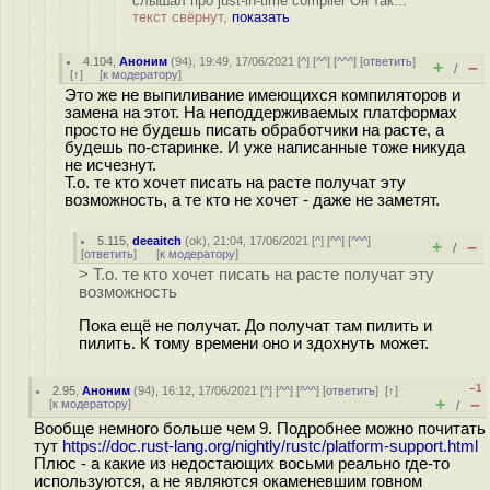
слышал про just-in-time compiler Он так...
текст свёрнут,
показать
4.104
,
Аноним
(
94
), 19:49, 17/06/2021 [
^
] [
^^
] [
^^^
] [
ответить
]
+
–
/
[
↑
] [
к модератору
]
Это же не выпиливание имеющихся компиляторов и
замена на этот. На неподдерживаемых платформах
просто не будешь писать обработчики на расте, а
будешь по-старинке. И уже написанные тоже никуда
не исчезнут.
Т.о. те кто хочет писать на расте получат эту
возможность, а те кто не хочет - даже не заметят.
5.115
,
deeaitch
(
ok
), 21:04, 17/06/2021 [
^
] [
^^
] [
^^^
]
+
–
/
[
ответить
]
[
к модератору
]
> Т.о. те кто хочет писать на расте получат эту
возможность
Пока ещё не получат. До получат там пилить и
пилить. К тому времени оно и здохнуть может.
–1
2.95
,
Аноним
(
94
), 16:12, 17/06/2021 [
^
] [
^^
] [
^^^
] [
ответить
]
[
↑
]
+
–
[
к модератору
]
/
Вообще немного больше чем 9. Подробнее можно почитать
тут
https://doc.rust-lang.org/nightly/rustc/platform-support.html
Плюс - а какие из недостающих восьми реально где-то
используются, а не являются окаменевшим говном