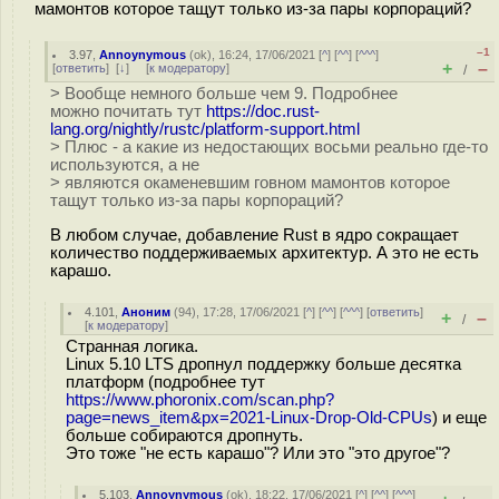
мамонтов которое тащут только из-за пары корпораций?
–1
3.97
,
Annoynymous
(
ok
), 16:24, 17/06/2021 [
^
] [
^^
] [
^^^
]
+
–
[
ответить
]
[
↓
] [
к модератору
]
/
> Вообще немного больше чем 9. Подробнее
можно почитать тут
https://doc.rust-
lang.org/nightly/rustc/platform-support.html
> Плюс - а какие из недостающих восьми реально где-то
используются, а не
> являются окаменевшим говном мамонтов которое
тащут только из-за пары корпораций?
В любом случае, добавление Rust в ядро сокращает
количество поддерживаемых архитектур. А это не есть
карашо.
4.101
,
Аноним
(
94
), 17:28, 17/06/2021 [
^
] [
^^
] [
^^^
] [
ответить
]
+
–
/
[
к модератору
]
Странная логика.
Linux 5.10 LTS дропнул поддержку больше десятка
платформ (подробнее тут
https://www.phoronix.com/scan.php?
page=news_item&px=2021-Linux-Drop-Old-CPUs
) и еще
больше собираются дропнуть.
Это тоже "не есть карашо"? Или это "это другое"?
5.103
,
Annoynymous
(
ok
), 18:22, 17/06/2021 [
^
] [
^^
] [
^^^
]