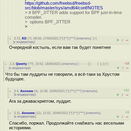
https://github.com/freebsd/freebsd-
src/blob/master/sys/amd64/conf/NOTES
> # BPF_JITTER adds support for BPF just-in-time
compiler.
> options BPF_JITTER
>
2.71
,
КО
(
?
), 08:56, 17/06/2021 [
^
] [
^^
] [
^^^
] [
ответить
]
[
↑
]
+
–
/
[
к модератору
]
Очередной костыль, если вам так будет понятнее
–12
1.3
,
Qwerty
(
??
), 10:52, 16/06/2021 [
ответить
] [
﹢﹢﹢
] [
· · ·
]
[
↓
] [
↑
]
+
–
[
к модератору
]
/
Что бы там луддиты не говорили, а всё-таки за Хрустом
будущее.
+11
2.4
,
Аноним
(
4
), 11:08, 16/06/2021 [
^
] [
^^
] [
^^^
] [
ответить
]
+
–
[
к модератору
]
/
Ага за джаваскриптом, луддит.
+3
2.11
,
Аноним
(
11
), 12:02, 16/06/2021 [
^
] [
^^
] [
^^^
] [
ответить
]
+
–
[
к модератору
]
/
Спасибо, поржал. Продолжайте снабжать нас веселыми
историями.