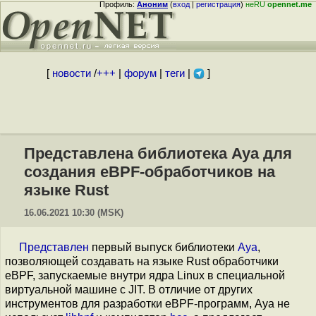
Профиль:
Аноним
(
вход
|
регистрация
)
неRU
opennet.me
[
новости
/
+++
|
форум
|
теги
|
]
Представлена библиотека Aya для
создания eBPF-обработчиков на
языке Rust
16.06.2021 10:30 (MSK)
Представлен
первый выпуск библиотеки
Aya
,
позволяющей создавать на языке Rust обработчики
eBPF, запускаемые внутри ядра Linux в специальной
виртуальной машине с JIT. В отличие от других
инструментов для разработки eBPF-программ, Aya не