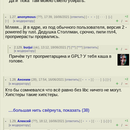
Да и "пока" там можно смело убирать.
+2
1.27
,
anonymous
(
??
), 17:39, 16/06/2021 [
ответить
] [
﹢﹢﹢
] [
· · ·
]
[
↓
]
+
–
[
↑
] [
к модератору
]
/
Мляяя... jit в ядре, из под обычного пользователя, версия 2 -
powered by rust. Дедушка Столлман, срочно, пили гпл4,
проприерасты прорвались.
2.129
,
burjui
(
ok
), 13:12, 18/06/2021 [
^
] [
^^
] [
^^^
] [
ответить
]
+
–
/
[
к модератору
]
Причём тут проприетарщина и GPL? У тебя каша в
голове.
+2
1.28
,
Аноним
(
28
), 17:54, 16/06/2021 [
ответить
] [
﹢﹢﹢
] [
· · ·
]
[
↓
] [
↑
]
+
–
[
к модератору
]
/
Кто бы сомневался что всё равно без libc ничего не могут.
Хипстеры такие хипстеры.
....большая нить свёрнута, показать (38)
+1
1.29
,
Алексей
(
??
), 18:12, 16/06/2021 [
ответить
] [
﹢﹢﹢
] [
· · ·
]
[
↓
] [
↑
]
+
–
[
к модератору
]
/