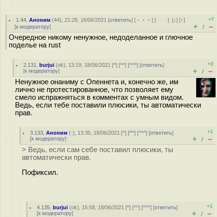
+7
1.44
,
Аноним
(
44
), 21:28, 16/06/2021 [
ответить
] [
﹢﹢﹢
] [
· · ·
]
[
↓
] [
↑
]
+
–
[
к модератору
]
/
Очередное никому ненужное, недоделанное и глючное
поделье на rust
+2
2.131
,
burjui
(
ok
), 13:19, 18/06/2021 [
^
] [
^^
] [
^^^
] [
ответить
]
+
–
[
к модератору
]
/
Ненужное онаниму с Опеннета и, конечно же, им
лично не протестированное, что позволяет ему
смело испражняться в комментах с умным видом.
Ведь, если тебе поставили плюсики, ты автоматически
прав.
+1
3.133
,
Аноним
(
-
), 13:35, 18/06/2021 [
^
] [
^^
] [
^^^
] [
ответить
]
+
–
[
к модератору
]
/
> Ведь, если сам себе поставил плюсики, ты
автоматически прав.
Пофиксил.
+1
4.135
,
burjui
(
ok
), 15:58, 18/06/2021 [
^
] [
^^
] [
^^^
] [
ответить
]
+
–
[
к модератору
]
/