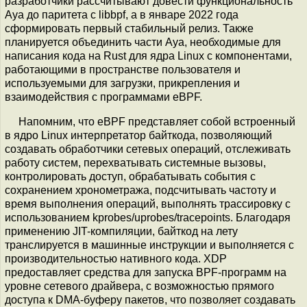
разработчики рассчитывают довести функциональность
Aya до паритета с libbpf, а в январе 2022 года
сформировать первый стабильный релиз. Также
планируется объединить части Aya, необходимые для
написания кода на Rust для ядра Linux с компонентами,
работающими в пространстве пользователя и
используемыми для загрузки, прикрепления и
взаимодействия с программами eBPF.
Напомним, что eBPF представляет собой встроенный
в ядро Linux интерпретатор байткода, позволяющий
создавать обработчики сетевых операций, отслеживать
работу систем, перехватывать системные вызовы,
контролировать доступ, обрабатывать события с
сохранением хронометража, подсчитывать частоту и
время выполнения операций, выполнять трассировку с
использованием kprobes/uprobes/tracepoints. Благодаря
применению JIT-компиляции, байткод на лету
транслируется в машинные инструкции и выполняется с
производительностью нативного кода. XDP
предоставляет средства для запуска BPF-программ на
уровне сетевого драйвера, с возможностью прямого
доступа к DMA-буферу пакетов, что позволяет создавать