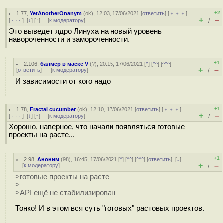
+2
1.77
,
YetAnotherOnanym
(
ok
), 12:03, 17/06/2021 [
ответить
] [
﹢﹢﹢
]
+
–
[
· · ·
]
[
↓
] [
↑
] [
к модератору
]
/
Это выведет ядро Линуха на новый уровень
навороченности и замороченности.
+1
2.106
,
балмер в маске V
(
?
), 20:15, 17/06/2021 [
^
] [
^^
] [
^^^
]
+
–
[
ответить
]
[
к модератору
]
/
И зависимости от кого надо
+1
1.78
,
Fractal cucumber
(
ok
), 12:10, 17/06/2021 [
ответить
] [
﹢﹢﹢
]
+
–
[
· · ·
]
[
↓
] [
↑
] [
к модератору
]
/
Хорошо, наверное, что начали появляться готовые
проекты на расте...
+1
2.98
,
Аноним
(
98
), 16:45, 17/06/2021 [
^
] [
^^
] [
^^^
] [
ответить
]
[
↓
]
+
–
[
к модератору
]
/
>готовые проекты на расте
>
>API ещё не стабилизирован
Тонко! И в этом вся суть "готовых" растовых проектов.