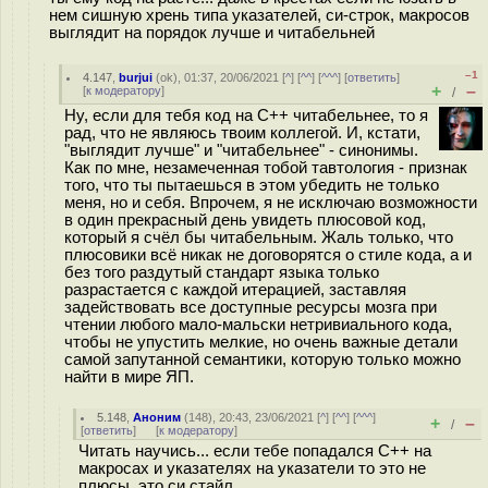
нем сишную хрень типа указателей, си-строк, макросов
выглядит на порядок лучше и читабельней
–1
4.147
,
burjui
(
ok
), 01:37, 20/06/2021 [
^
] [
^^
] [
^^^
] [
ответить
]
+
–
[
к модератору
]
/
Ну, если для тебя код на С++ читабельнее, то я
рад, что не являюсь твоим коллегой. И, кстати,
"выглядит лучше" и "читабельнее" - синонимы.
Как по мне, незамеченная тобой тавтология - признак
того, что ты пытаешься в этом убедить не только
меня, но и себя. Впрочем, я не исключаю возможности
в один прекрасный день увидеть плюсовой код,
который я счёл бы читабельным. Жаль только, что
плюсовики всё никак не договорятся о стиле кода, а и
без того раздутый стандарт языка только
разрастается с каждой итерацией, заставляя
задействовать все доступные ресурсы мозга при
чтении любого мало-мальски нетривиального кода,
чтобы не упустить мелкие, но очень важные детали
самой запутанной семантики, которую только можно
найти в мире ЯП.
5.148
,
Аноним
(
148
), 20:43, 23/06/2021 [
^
] [
^^
] [
^^^
]
+
–
/
[
ответить
]
[
к модератору
]
Читать научись... если тебе попадался C++ на
макросах и указателях на указатели то это не
плюсы, это си стайл