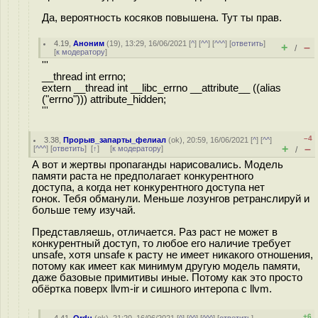
Да, вероятность косяков повышена. Тут ты прав.
4.19
,
Аноним
(
19
), 13:29, 16/06/2021 [
^
] [
^^
] [
^^^
] [
ответить
]
+
–
/
[
к модератору
]
'''
__thread int errno;
extern __thread int __libc_errno __attribute__ ((alias
("errno"))) attribute_hidden;
'''
–4
3.38
,
Прорыв_запарты_фелиал
(
ok
), 20:59, 16/06/2021 [
^
] [
^^
]
+
–
[
^^^
] [
ответить
]
[
↑
] [
к модератору
]
/
А вот и жертвы пропаганды нарисовались. Модель
памяти раста не предполагает конкурентного
доступа, а когда нет конкурентного доступа нет
гонок. Тебя обманули. Меньше лозунгов ретранслируй и
больше тему изучай.
Представляешь, отличается. Раз раст не может в
конкурентный доступ, то любое его наличие требует
unsafe, хотя unsafe к расту не имеет никакого отношения,
потому как имеет как минимум другую модель памяти,
даже базовые примитивы иные. Потому как это просто
обёртка поверх llvm-ir и сишного интеропа с llvm.
+6