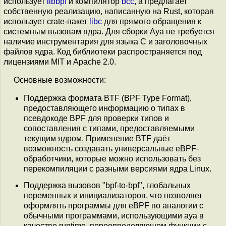
использует
libbpf
и компилятор
bcc
, а предлагает
собственную реализацию, написанную на Rust, которая
использует crate-пакет
libc
для прямого обращения к
системным вызовам ядра. Для сборки Aya не требуется
наличие инструментария для языка C и заголовочных
файлов ядра. Код библиотеки распространяется под
лицензиями MIT и Apache 2.0.
Основные возможности:
Поддержка формата BTF (BPF Type Format),
предоставляющего информацию о типах в
псевдокоде BPF для проверки типов и
сопоставления с типами, предоставляемыми
текущим ядром. Применение BTF даёт
возможность создавать универсальные eBPF-
обработчики, которые можно использовать без
перекомпиляции с разными версиями ядра Linux.
Поддержка вызовов "bpf-to-bpf", глобальных
переменных и инициализаторов, что позволяет
оформлять программы для eBPF по аналогии с
обычными программами, использующими aya в
качестве runtime, переопределяющем функции с