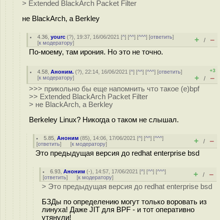
> Extended BlackArch Packet Filter
не BlackArch, а Berkley
4.36
,
yourc
(
?
), 19:37, 16/06/2021 [
^
] [
^^
] [
^^^
] [
ответить
]
+
–
/
[
к модератору
]
По-моему, там ирония. Но это не точно.
+3
4.58
,
Аноним.
(
?
), 22:14, 16/06/2021 [
^
] [
^^
] [
^^^
] [
ответить
]
+
–
[
к модератору
]
/
>>> прикольно бы еще напомнить что такое (e)bpf
>> Extended BlackArch Packet Filter
> не BlackArch, а Berkley
Berkeley Linux? Никогда о таком не слышал.
5.85
,
Аноним
(
85
), 14:06, 17/06/2021 [
^
] [
^^
] [
^^^
]
+
–
/
[
ответить
]
[
к модератору
]
Это предыдущая версия до redhat enterprise bsd
6.93
,
Аноним
(
-
), 14:57, 17/06/2021 [
^
] [
^^
] [
^^^
]
+
–
/
[
ответить
]
[
к модератору
]
> Это предыдущая версия до redhat enterprise bsd
БЗДы по определению могут только воровать из
линуха! Даже JIT для BPF - и тот оперативно
утянули!