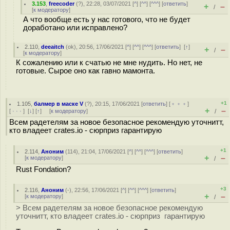
3.153
,
freecoder
(
?
), 22:28, 03/07/2021 [
^
] [
^^
] [
^^^
] [
ответить
]
+
–
/
[
к модератору
]
А что вообще есть у нас готового, что не будет
доработано или исправлено?
2.110
,
deeaitch
(
ok
), 20:56, 17/06/2021 [
^
] [
^^
] [
^^^
] [
ответить
]
[
↑
]
+
–
/
[
к модератору
]
К сожалению или к счатью не мне нудить. Но нет, не
готовые. Сырое оно как гавно мамонта.
+1
1.105
,
балмер в маске V
(
?
), 20:15, 17/06/2021 [
ответить
] [
﹢﹢﹢
]
+
–
[
· · ·
]
[
↓
] [
↑
] [
к модератору
]
/
Всем радетелям за новое безопасное рекомендую уточнитт,
кто владеет crates.io - сюрприз гарантирую
+1
2.114
,
Аноним
(
114
), 21:04, 17/06/2021 [
^
] [
^^
] [
^^^
] [
ответить
]
+
–
[
к модератору
]
/
Rust Fondation?
+3
2.116
,
Аноним
(
-
), 22:56, 17/06/2021 [
^
] [
^^
] [
^^^
] [
ответить
]
+
–
[
к модератору
]
/
> Всем радетелям за новое безопасное рекомендую
уточнитт, кто владеет crates.io - сюрприз гарантирую