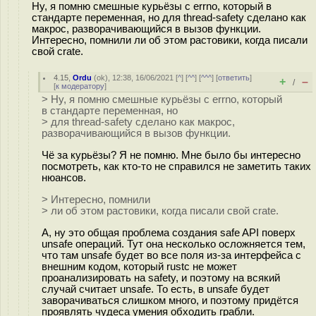
Ну, я помню смешные курьёзы с errno, который в
стандарте переменная, но для thread-safety сделано как
макрос, разворачивающийся в вызов функции.
Интересно, помнили ли об этом растовики, когда писали
свой crate.
4.15
,
Ordu
(
ok
), 12:38, 16/06/2021 [
^
] [
^^
] [
^^^
] [
ответить
]
+
–
/
[
к модератору
]
> Ну, я помню смешные курьёзы с errno, который
в стандарте переменная, но
> для thread-safety сделано как макрос,
разворачивающийся в вызов функции.
Чё за курьёзы? Я не помню. Мне было бы интересно
посмотреть, как кто-то не справился не заметить таких
нюансов.
> Интересно, помнили
> ли об этом растовики, когда писали свой crate.
А, ну это общая проблема создания safe API поверх
unsafe операций. Тут она несколько осложняется тем,
что там unsafe будет во все поля из-за интерфейса с
внешним кодом, который rustc не может
проанализировать на safety, и поэтому на всякий
случай считает unsafe. То есть, в unsafe будет
заворачиваться слишком много, и поэтому придётся
проявлять чудеса умения обходить грабли.