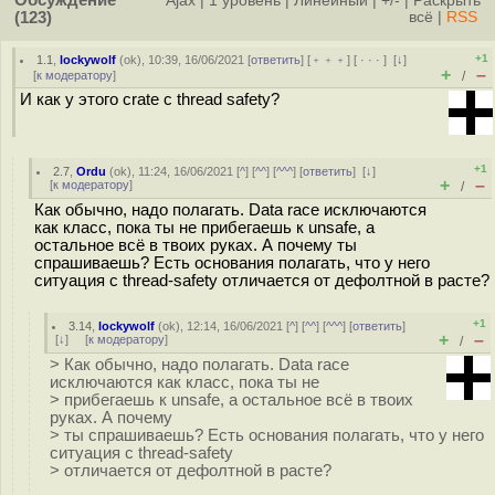
Обсуждение
Ajax
|
1 уровень
|
Линейный
|
+/-
|
Раскрыть
(123)
всё
|
RSS
+1
1.1
,
lockywolf
(
ok
), 10:39, 16/06/2021 [
ответить
] [
﹢﹢﹢
] [
· · ·
]
[
↓
]
+
–
[
к модератору
]
/
И как у этого crate с thread safety?
+1
2.7
,
Ordu
(
ok
), 11:24, 16/06/2021 [
^
] [
^^
] [
^^^
] [
ответить
]
[
↓
]
+
–
[
к модератору
]
/
Как обычно, надо полагать. Data race исключаются
как класс, пока ты не прибегаешь к unsafe, а
остальное всё в твоих руках. А почему ты
спрашиваешь? Есть основания полагать, что у него
ситуация с thread-safety отличается от дефолтной в расте?
+1
3.14
,
lockywolf
(
ok
), 12:14, 16/06/2021 [
^
] [
^^
] [
^^^
] [
ответить
]
+
–
[
↓
] [
к модератору
]
/
> Как обычно, надо полагать. Data race
исключаются как класс, пока ты не
> прибегаешь к unsafe, а остальное всё в твоих
руках. А почему
> ты спрашиваешь? Есть основания полагать, что у него
ситуация с thread-safety
> отличается от дефолтной в расте?