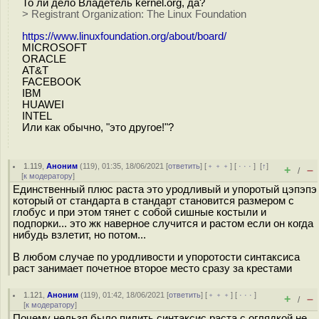
То ли дело Владетель kernel.org, да?
> Registrant Organization: The Linux Foundation
https://www.linuxfoundation.org/about/board/
MICROSOFT
ORACLE
AT&T
FACEBOOK
IBM
HUAWEI
INTEL
Или как обычно, "это другое!"?
1.119
,
Аноним
(
119
), 01:35, 18/06/2021 [
ответить
] [
﹢﹢﹢
] [
· · ·
]
[
↑
]
+
–
/
[
к модератору
]
Единственный плюс раста это уродливый и упоротый цэпэпэ
который от стандарта в стандарт становится размером с
глобус и при этом тянет с собой сишные костыли и
подпорки... это жк наверное случится и растом если он когда
нибудь взлетит, но потом...
В любом случае по уродливости и упоротости синтаксиса
раст занимает почетное второе место сразу за крестами
1.121
,
Аноним
(
119
), 01:42, 18/06/2021 [
ответить
] [
﹢﹢﹢
] [
· · ·
]
+
–
/
[
к модератору
]
Почему нельзя было пилить синтаксис раста с оглядкой не