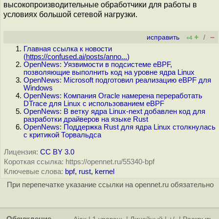
высокопроизводительные обработчики для работы в
условиях большой сетевой нагрузки.
+
–
исправить
/
+4
Главная ссылка к новости
(
https://confused.ai/posts/anno...
)
OpenNews: Уязвимости в подсистеме eBPF,
позволяющие выполнить код на уровне ядра Linux
OpenNews: Microsoft подготовил реализацию eBPF для
Windows
OpenNews: Компания Oracle намерена переработать
DTrace для Linux с использованием eBPF
OpenNews: В ветку ядра Linux-next добавлен код для
разработки драйверов на языке Rust
OpenNews: Поддержка Rust для ядра Linux столкнулась
с критикой Торвальдса
Лицензия:
CC BY 3.0
Короткая ссылка: https://opennet.ru/55340-bpf
Ключевые слова:
bpf
,
rust
,
kernel
При перепечатке указание ссылки на opennet.ru обязательно