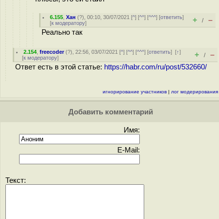
6.155
,
Хан
(
?
), 00:10, 30/07/2021 [
^
] [
^^
] [
^^^
] [
ответить
]
+
–
/
[
к модератору
]
Реально так
2.154
,
freecoder
(
?
), 22:56, 03/07/2021 [
^
] [
^^
] [
^^^
] [
ответить
]
[
↑
]
+
–
/
[
к модератору
]
Ответ есть в этой статье:
https://habr.com/ru/post/532660/
игнорирование участников
|
лог модерирования
Добавить комментарий
Имя:
E-Mail:
Текст: