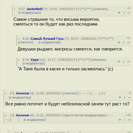
+3
3.17
,
JackoNeill
(
?
), 13:02, 16/06/2021 [
^
] [
^^
] [
^^^
] [
ответить
]
+
–
[
к модератору
]
/
Самое страшное то, что весьма вероятно,
смеяться то он будет как раз последним.
+1
4.24
,
Самый Лучший Гусь
(
?
), 16:57, 16/06/2021 [
^
] [
^^
] [
^^^
]
+
–
[
ответить
]
[
к модератору
]
/
Девушки рыдают, матросы смеются, как говорится.
4.74
,
Урри
(
ok
), 11:17, 17/06/2021 [
^
] [
^^
] [
^^^
] [
ответить
]
+
–
/
[
к модератору
]
"А Таня была в каске и только засмеялась" (с)
–1
1.5
,
Аноним
(
4
), 11:09, 16/06/2021 [
ответить
] [
﹢﹢﹢
] [
· · ·
]
[
↑
]
+
–
[
к модератору
]
/
Все равно потечет и будет небезопасной зачем тут раст то?
1.6
,
Аноним
(
6
), 11:21, 16/06/2021
Скрыто ботом-модератором
[
﹢﹢
+13
+
–
﹢
] [
· · ·
] [
к модератору
]
/
+1