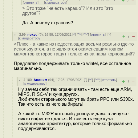
+
–
/
[
ответить
]
[
к модератору
]
> Это тоже "не есть карашо"? Или это "это
другое"?
Да. А почему странная?
3.99
,
noxyu
(
?
), 16:59, 17/06/2021 [
^
] [
^^
] [
^^^
] [
ответить
]
[
↑
]
+
–
/
[
к модератору
]
>Плюс - а какие из недостающих восьми реально где-то
используются, а не являются окаменевшим говном
мамонтов которое тащут только из-за пары корпораций?
Предлагаю поддерживать только wintel, всё остальное
маргинально.
4.100
,
Аноним
(
94
), 17:23, 17/06/2021 [
^
] [
^^
] [
^^^
] [
ответить
]
+
–
/
[
к модератору
]
Ну зачем себя так ограничивать - там есть еще ARM,
MIPS, RISC-V и куча других.
Любители старенького могут выбрать PPC или S390x.
Так что есть из чего выбирать!
А какой-то M32R который дропнули даже в линуксе
никто нафиг не сдался. И там есть еще куча
аналогичных архитектур, которые только формально
поддерживаются.