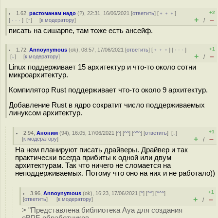
+2
1.62
,
растоманам надо
(
?
), 22:31, 16/06/2021 [
ответить
] [
﹢﹢﹢
]
+
–
[
· · ·
]
[
↑
] [
к модератору
]
/
писать на сишарпе, там тоже есть ансейф.
+1
1.72
,
Annoynymous
(
ok
), 08:57, 17/06/2021 [
ответить
] [
﹢﹢﹢
] [
· · ·
]
+
–
[
↓
] [
к модератору
]
/
Linux поддерживает 15 архитектур и что-то около сотни
микроархитектур.
Компилятор Rust поддерживает что-то около 9 архитектур.
Добавление Rust в ядро сократит число поддерживаемых
линуксом архитектур.
+1
2.94
,
Аноним
(
94
), 16:05, 17/06/2021 [
^
] [
^^
] [
^^^
] [
ответить
]
[
↓
]
+
–
[
к модератору
]
/
На нем планируют писать драйверы. Драйвер и так
практически всегда прибиты к одной или двум
архитектурам. Так что ничего не сломается на
неподдерживаемых. Потому что оно на них и не работало))
+1
3.96
,
Annoynymous
(
ok
), 16:23, 17/06/2021 [
^
] [
^^
] [
^^^
]
+
–
[
ответить
]
[
к модератору
]
/
> "Представлена библиотека Aya для создания