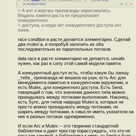
4.41
,
Ordu
(
ok
), 21:20, 16/06/2021 [
^
] [
^^
] [
^^^
] [
ответить
]
+
–
[
к модератору
]
/
> А вот и жертвы пропаганды нарисовались.
Модель памяти раста не предполагает
конкурентного
> доступа, а когда нет конкурентного доступа нет
гонок.
race condition в расте делается элементарно. Сделай
два mutex'а, и попробуй залочить их оба
последовательно из параллельных потоков.
data race в расте элементарно не делается, unsafe
нужен, как раз в силу этой самой модели памяти.
А конкурентный доступ есть, чтобы какую бы лапшу
_тебе_ пропаганда не вешала на уши, есть Arc для
менеджмента памятью в конкурентном окружении, и
есть Mutex, для конкрентного доступа. Есть Send,
говорящий о том, что значения данного типа можно
прокидывать между потоками выполнения. Наконец,
есть Sync, для типов навроде Mutex'а, которые не
просто можно прокидывать между потоками, но
шарить между потоками, в смысле иметь указатели на
них в разных потоках одновременно.
И если Arc и Mutex -- это творения стандартной
библиотеки и дают простор порассуждать, что это не
раст как таковой, а библиотека к нему, то Send и Sync -