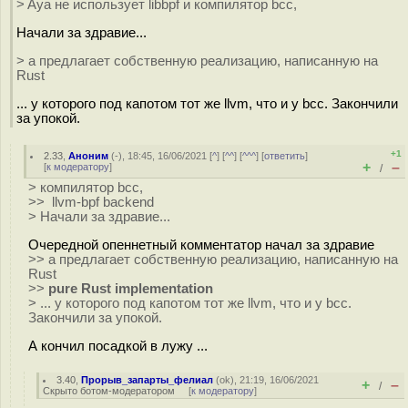
> Aya не использует libbpf и компилятор bcc,
Начали за здравие...
> а предлагает собственную реализацию, написанную на
Rust
... у которого под капотом тот же llvm, что и у bcc. Закончили
за упокой.
+1
2.33
,
Аноним
(
-
), 18:45, 16/06/2021 [
^
] [
^^
] [
^^^
] [
ответить
]
+
–
[
к модератору
]
/
> компилятор bcc,
>> llvm-bpf backend
> Начали за здравие...
Очередной опеннетный комментатор начал за здравие
>> а предлагает собственную реализацию, написанную на
Rust
>>
pure Rust implementation
> ... у которого под капотом тот же llvm, что и у bcc.
Закончили за упокой.
А кончил посадкой в лужу ...
3.40
,
Прорыв_запарты_фелиал
(
ok
), 21:19, 16/06/2021
+
–
/
Скрыто ботом-модератором
[
к модератору
]