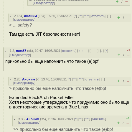
+
–
/
[
к модератору
]
2.134
,
Аноним
(
134
), 15:30, 18/06/2021 [
^
] [
^^
] [
^^^
] [
ответить
]
[
↑
]
+
–
/
[
к модератору
]
> ... safety?
Там где есть JIT безопасности нет!
–1
1.2
,
mos87
(
ok
), 10:47, 16/06/2021 [
ответить
] [
﹢﹢﹢
] [
· · ·
]
[
↓
] [
↑
]
+
–
[
к модератору
]
/
прикольно бы еще напомнить что такое (e)bpf
2.20
,
Аноним
(
-
), 13:40, 16/06/2021 [
^
] [
^^
] [
^^^
] [
ответить
]
[
↓
]
+
–
/
[
к модератору
]
> прикольно бы еще напомнить что такое (e)bpf
Extended BlackArch Packet Filter
Хотя некоторые утверждают, что придумано оно было еще
в доситорические времена в Blue Linux.
+1
3.35
,
Аноним
(
35
), 19:34, 16/06/2021 [
^
] [
^^
] [
^^^
] [
ответить
]
+
–
[
к модератору
]
/
>> прикольно бы еще напомнить что такое (e)bpf