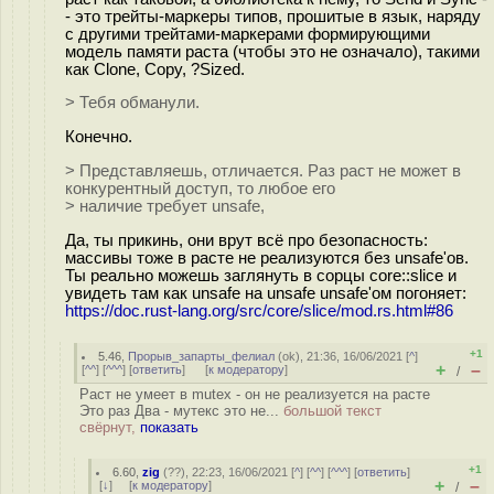
- это трейты-маркеры типов, прошитые в язык, наряду
с другими трейтами-маркерами формирующими
модель памяти раста (чтобы это не означало), такими
как Clone, Copy, ?Sized.
> Тебя обманули.
Конечно.
> Представляешь, отличается. Раз раст не может в
конкурентный доступ, то любое его
> наличие требует unsafe,
Да, ты прикинь, они врут всё про безопасность:
массивы тоже в расте не реализуются без unsafe'ов.
Ты реально можешь заглянуть в сорцы core::slice и
увидеть там как unsafe на unsafe unsafe'ом погоняет:
https://doc.rust-lang.org/src/core/slice/mod.rs.html#86
+1
5.46
,
Прорыв_запарты_фелиал
(
ok
), 21:36, 16/06/2021 [
^
]
+
–
[
^^
] [
^^^
] [
ответить
]
[
к модератору
]
/
Раст не умеет в mutex - он не реализуется на расте
Это раз Два - мутекс это не...
большой текст
свёрнут,
показать
+1
6.60
,
zig
(
??
), 22:23, 16/06/2021 [
^
] [
^^
] [
^^^
] [
ответить
]
+
–
[
↓
] [
к модератору
]
/