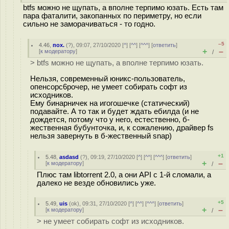
btfs можно не щупать, а вполне терпимо юзать. Есть там
пара фаталити, закопанных по периметру, но если
сильно не заморачиваться - то годно.
–5
4.46
,
пох.
(
?
), 09:07, 27/10/2020 [
^
] [
^^
] [
^^^
] [
ответить
]
+
–
[
к модератору
]
/
> btfs можно не щупать, а вполне терпимо юзать.
Нельзя, современный юникс-пользователь,
опенсорс6рочеp, не умеет собирать софт из
исходников.
Ему бинарничек на игогошечке (статический)
подавайте. А то так и будет ждать ебилда (и не
дождется, потому что у него, естественно, б-
жественная бубунточка, и, к сожалению, драйвер fs
нельзя завернуть в б-жественный snap)
+1
5.48
,
asdasd
(
?
), 09:19, 27/10/2020 [
^
] [
^^
] [
^^^
] [
ответить
]
+
–
[
к модератору
]
/
Плюс там libtorrent 2.0, а они API с 1-й сломали, а
далеко не везде обновились уже.
+5
5.49
,
uis
(
ok
), 09:31, 27/10/2020 [
^
] [
^^
] [
^^^
] [
ответить
]
+
–
[
к модератору
]
/
> не умеет собирать софт из исходников.