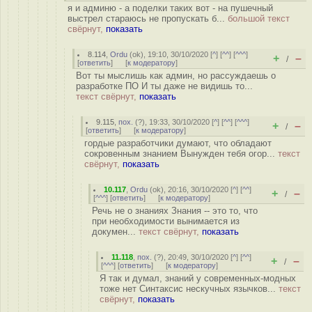
я и админю - а поделки таких вот - на пушечный
выстрел стараюсь не пропускать б...
большой текст
свёрнут,
показать
8.114
,
Ordu
(
ok
), 19:10, 30/10/2020 [
^
] [
^^
] [
^^^
]
+
–
/
[
ответить
]
[
к модератору
]
Вот ты мыслишь как админ, но рассуждаешь о
разработке ПО И ты даже не видишь то...
текст свёрнут,
показать
9.115
,
пох.
(
?
), 19:33, 30/10/2020 [
^
] [
^^
] [
^^^
]
+
–
/
[
ответить
]
[
к модератору
]
гордые разработчики думают, что обладают
сокровенным знанием Вынужден тебя огор...
текст
свёрнут,
показать
10.117
,
Ordu
(
ok
), 20:16, 30/10/2020 [
^
] [
^^
]
+
–
/
[
^^^
] [
ответить
]
[
к модератору
]
Речь не о знаниях Знания -- это то, что
при необходимости вынимается из
докумен...
текст свёрнут,
показать
11.118
,
пох.
(
?
), 20:49, 30/10/2020 [
^
] [
^^
]
+
–
/
[
^^^
] [
ответить
]
[
к модератору
]
Я так и думал, знаний у современных-модных
тоже нет Синтаксис нескучных язычков...
текст
свёрнут,
показать