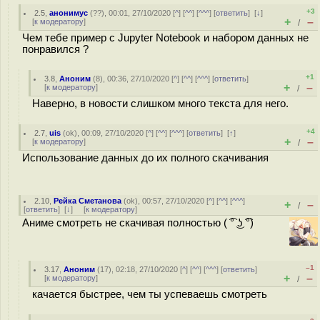
+3
2.5
,
анонимус
(
??
), 00:01, 27/10/2020 [
^
] [
^^
] [
^^^
] [
ответить
]
[
↓
]
+
–
[
к модератору
]
/
Чем тебе пример с Jupyter Notebook и набором данных не
понравился ?
+1
3.8
,
Аноним
(
8
), 00:36, 27/10/2020 [
^
] [
^^
] [
^^^
] [
ответить
]
+
–
[
к модератору
]
/
Наверно, в новости слишком много текста для него.
+4
2.7
,
uis
(
ok
), 00:09, 27/10/2020 [
^
] [
^^
] [
^^^
] [
ответить
]
[
↑
]
+
–
[
к модератору
]
/
Использование данных до их полного скачивания
2.10
,
Рейка Сметанова
(
ok
), 00:57, 27/10/2020 [
^
] [
^^
] [
^^^
]
+
–
/
[
ответить
]
[
↓
] [
к модератору
]
Аниме смотреть не скачивая полностью ( ͡° ͜ʖ ͡°)
–1
3.17
,
Аноним
(
17
), 02:18, 27/10/2020 [
^
] [
^^
] [
^^^
] [
ответить
]
+
–
[
к модератору
]
/
качается быстрее, чем ты успеваешь смотреть