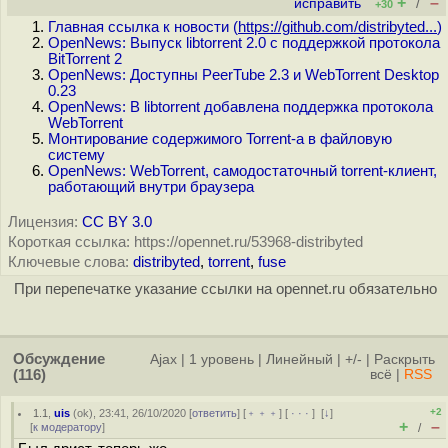
+
–
исправить
/
+30
Главная ссылка к новости (
https://github.com/distribyted...
)
OpenNews: Выпуск libtorrent 2.0 с поддержкой протокола
BitTorrent 2
OpenNews: Доступны PeerTube 2.3 и WebTorrent Desktop
0.23
OpenNews: В libtorrent добавлена поддержка протокола
WebTorrent
Монтирование содержимого Torrent-а в файловую
систему
OpenNews: WebTorrent, самодостаточный torrent-клиент,
работающий внутри браузера
Лицензия:
CC BY 3.0
Короткая ссылка: https://opennet.ru/53968-distribyted
Ключевые слова:
distribyted
,
torrent
,
fuse
При перепечатке указание ссылки на opennet.ru обязательно
Обсуждение
Ajax
|
1 уровень
|
Линейный
|
+/-
|
Раскрыть
(116)
всё
|
RSS
+2
1.1
,
uis
(
ok
), 23:41, 26/10/2020 [
ответить
] [
﹢﹢﹢
] [
· · ·
]
[
↓
]
+
–
[
к модератору
]
/