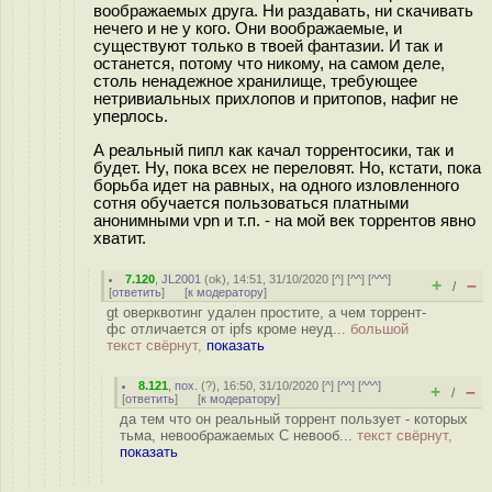
воображаемых друга. Ни раздавать, ни скачивать
нечего и не у кого. Они воображаемые, и
существуют только в твоей фантазии. И так и
останется, потому что никому, на самом деле,
столь ненадежное хранилище, требующее
нетривиальных прихлопов и притопов, нафиг не
уперлось.
А реальный пипл как качал торрентосики, так и
будет. Ну, пока всех не переловят. Но, кстати, пока
борьба идет на равных, на одного изловленного
сотня обучается пользоваться платными
анонимными vpn и т.п. - на мой век торрентов явно
хватит.
7.120
,
JL2001
(
ok
), 14:51, 31/10/2020 [
^
] [
^^
] [
^^^
]
+
–
/
[
ответить
]
[
к модератору
]
gt оверквотинг удален простите, а чем торрент-
фс отличается от ipfs кроме неуд...
большой
текст свёрнут,
показать
8.121
,
пох.
(
?
), 16:50, 31/10/2020 [
^
] [
^^
] [
^^^
]
+
–
/
[
ответить
]
[
к модератору
]
да тем что он реальный торрент пользует - которых
тьма, невоображаемых С невооб...
текст свёрнут,
показать