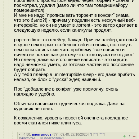
проблемы с просмотром видео через торрент - скачал и
посмотрел, удалил (мало ли что там товарищмайору
померещится).
И мне не надо "прописывать торрент в конфиг" (мама,
что это было?!) - причем у поделки есть нескучный веб-
интерфейс, но он не умеет в .torrent - это автор сделает в
следующую неделю, если каникулы продлят.
popcorn time это плейер, блжад. Причем плейер, который
в курсе некоторых особенностей источника, поэтому в
нем попытались смягчить проблему "все повисло и
ничего не показывает,потому что этого куска не отдают".
Но плейер даже на игогошечке написать - это кодить
надо немножко уметь, из готовых частей его посложнее
будет собрать.
А у тебя плейер в uninterruptible sleep - его даже прибить
нельзя, он блок с "диска" ждет, наивный.
Про "добавление в конфиг" уже промолчу, очень
наглядно и удобно.
Обычная васянско-студенческая поделка. Даже на
курсовик не тянет.
К сожалению, уровень новостей опеннета последнее
время скатился ниже плинтуса.
4.50
,
anonymous
(
??
), 09:40, 27/10/2020 [
^
] [
^^
] [
^^^
]
+
–
/
[
ответить
]
[
к модератору
]