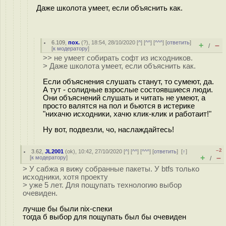
Даже школота умеет, если объяснить как.
6.109
,
пох.
(
?
), 18:54, 28/10/2020 [
^
] [
^^
] [
^^^
] [
ответить
]
+
–
/
[
к модератору
]
>> не умеет собирать софт из исходников.
> Даже школота умеет, если объяснить как.
Если объяснения слушать станут, то сумеют, да.
А тут - солидные взрослые состоявшиеся люди.
Они объяснений слушать и читать не умеют, а
просто валятся на пол и бьются в истерике
"нихачю исходники, хачю клик-клик и работаит!"
Ну вот, подвезли, чо, наслаждайтесь!
–2
3.62
,
JL2001
(
ok
), 10:42, 27/10/2020 [
^
] [
^^
] [
^^^
] [
ответить
]
[
↑
]
+
–
[
к модератору
]
/
> У сабжа я вижу собранные пакеты. У btfs только
исходники, хотя проекту
> уже 5 лет. Для пощупать технологию выбор
очевиден.
лучше бы были nix-спеки
тогда б выбор для пощупать был бы очевиден