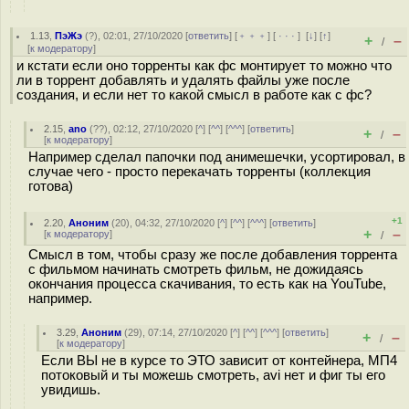
1.13
,
ПэЖэ
(
?
), 02:01, 27/10/2020 [
ответить
] [
﹢﹢﹢
] [
· · ·
]
[
↓
] [
↑
]
+
–
/
[
к модератору
]
и кстати если оно торренты как фс монтирует то можно что
ли в торрент добавлять и удалять файлы уже после
создания, и если нет то какой смысл в работе как с фс?
2.15
,
ano
(
??
), 02:12, 27/10/2020 [
^
] [
^^
] [
^^^
] [
ответить
]
+
–
/
[
к модератору
]
Например сделал папочки под анимешечки, усортировал, в
случае чего - просто перекачать торренты (коллекция
готова)
+1
2.20
,
Аноним
(
20
), 04:32, 27/10/2020 [
^
] [
^^
] [
^^^
] [
ответить
]
+
–
[
к модератору
]
/
Смысл в том, чтобы сразу же после добавления торрента
с фильмом начинать смотреть фильм, не дожидаясь
окончания процесса скачивания, то есть как на YouTube,
например.
3.29
,
Аноним
(
29
), 07:14, 27/10/2020 [
^
] [
^^
] [
^^^
] [
ответить
]
+
–
/
[
к модератору
]
Если ВЫ не в курсе то ЭТО зависит от контейнера, МП4
потоковый и ты можешь смотреть, avi нет и фиг ты его
увидишь.