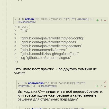
4.58
,
nelson
(
??
), 10:35, 27/10/2020 [
^
] [
^^
] [
^^^
] [
ответить
]
[
↓
]
+
–
/
[
к модератору
]
> import (
> "fmt"
>
> "github.com/ajnavarro/distribyted/config"
> "github.com/ajnavarro/distribyted/fs"
> "github.com/ajnavarro/distribyted/stats"
> "github.com/anacrolix/torrent"
> "github.com/billziss-gh/cgofuse/fuse"
> log "github.com/sirupsen/logrus"
>)
Это "игого бест практис" - по-другому хомячки не
умеют.
–1
5.66
,
anonymous
(
??
), 11:30, 27/10/2020 [
^
] [
^^
] [
^^^
]
+
–
[
ответить
]
[
↓
] [
к модератору
]
/
Вы когда на C++ пишите, вы всё переизобретаете,
или всё же ищите уже готовые и качественные
решения для отдельных подзадач?
+2