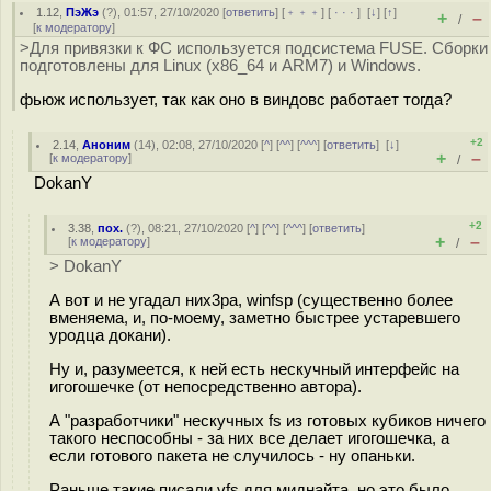
1.12
,
ПэЖэ
(
?
), 01:57, 27/10/2020 [
ответить
] [
﹢﹢﹢
] [
· · ·
]
[
↓
] [
↑
]
+
–
/
[
к модератору
]
>Для привязки к ФС используется подсистема FUSE. Сборки
подготовлены для Linux (x86_64 и ARM7) и Windows.
фьюж использует, так как оно в виндовс работает тогда?
+2
2.14
,
Аноним
(
14
), 02:08, 27/10/2020 [
^
] [
^^
] [
^^^
] [
ответить
]
[
↓
]
+
–
[
к модератору
]
/
DokanY
+2
3.38
,
пох.
(
?
), 08:21, 27/10/2020 [
^
] [
^^
] [
^^^
] [
ответить
]
+
–
[
к модератору
]
/
> DokanY
А вот и не угадал них3ра, winfsp (существенно более
вменяема, и, по-моему, заметно быстрее устаревшего
уродца докани).
Ну и, разумеется, к ней есть нескучный интерфейс на
игогошечке (от непосредственно автора).
А "разработчики" нескучных fs из готовых кубиков ничего
такого неспособны - за них все делает игогошечка, а
если готового пакета не случилось - ну опаньки.
Раньше такие писали vfs для миднайта, но это было