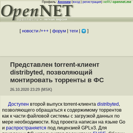
Профиль:
Аноним
(
вход
|
регистрация
)
неRU
opennet.me
[
новости
/
+++
|
форум
|
теги
|
]
Представлен torrent-клиент
distribyted, позволяющий
монтировать торренты в ФС
26.10.2020 23:29 (MSK)
Доступен
второй выпуск torrent-клиента
distribyted
,
позволяющего обращаться к содержимому торрентов
как к части файловой системы с загрузкой данных по
мере необходимости. Код проекта написан на языке Go
и
распространяется
под лицензией GPLv3. Для