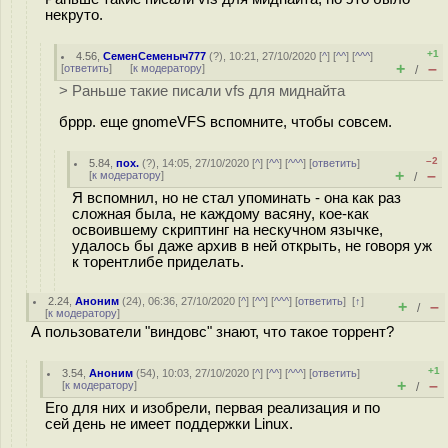
некруто.
+1
4.56
,
СеменСеменыч777
(
?
), 10:21, 27/10/2020 [
^
] [
^^
] [
^^^
]
+
–
[
ответить
]
[
к модератору
]
/
> Раньше такие писали vfs для миднайта
бррр. еще gnomeVFS вспомните, чтобы совсем.
–2
5.84
,
пох.
(
?
), 14:05, 27/10/2020 [
^
] [
^^
] [
^^^
] [
ответить
]
+
–
[
к модератору
]
/
Я вспомнил, но не стал упоминать - она как раз
сложная была, не каждому васяну, кое-как
освоившему скриптинг на нескучном язычке,
удалось бы даже архив в ней открыть, не говоря уж
к торентлибе приделать.
2.24
,
Аноним
(
24
), 06:36, 27/10/2020 [
^
] [
^^
] [
^^^
] [
ответить
]
[
↑
]
+
–
/
[
к модератору
]
А пользователи "виндовс" знают, что такое торрент?
+1
3.54
,
Аноним
(
54
), 10:03, 27/10/2020 [
^
] [
^^
] [
^^^
] [
ответить
]
+
–
[
к модератору
]
/
Его для них и изобрели, первая реализация и по
сей день не имеет поддержки Linux.