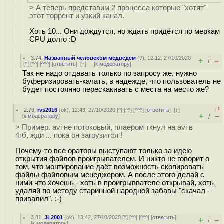
> А теперь представим 2 процесса которые "хотят"
этот торрент и узкий канал.
Хоть 10... Они дождутся, но ждать придётся по меркам
CPU долго :D
3.74
,
Названный человеком медведем
(
?
), 12:12, 27/10/2020
+
–
/
[
^
] [
^^
] [
^^^
] [
ответить
]
[
↑
] [
к модератору
]
Так не надо отдавать только по запросу же, нужно
буферизировать-качать, в надежде, что пользователь не
будет постоянно перескакивать с места на место же?
–1
2.79
,
rvs2016
(
ok
), 12:43, 27/10/2020 [
^
] [
^^
] [
^^^
] [
ответить
]
[
↑
]
+
–
[
к модератору
]
/
> Пример. avi не потоковый, плаером ткнул на avi в
4гб, жди ... пока он загрузится !
Почему-то все ораторы выступают только за идею
открытия файлов проигрывателем. И никто не говорит о
том, что монтирование даёт возможность скопировать
файлы файловым менеджером. А после этого делай с
ними что хочешь - хоть в проигрыввателе открывай, хоть
удаляй по методу старинной народной забавы "скачал -
привалил". :-)
3.81
,
JL2001
(
ok
), 13:42, 27/10/2020 [
^
] [
^^
] [
^^^
] [
ответить
]
+
–
/
[
к модератору
]