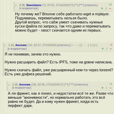
+2
4.36
,
Stanislavvv
(
?
), 07:52, 27/10/2020 [
^
] [
^^
] [
^^^
] [
ответить
]
+
–
[
к модератору
]
/
Ну почему же? Вполне себе работало wget и mplayer.
Подумаешь, перематывать нельзя было.
Другой вопрос, что сабж умеет скачивать нужные
куски файла по запросу, так что даже и перематывать
можно будет - хвост скачается одним из первых.
–1
1.16
,
Аноним
(
14
), 02:17, 27/10/2020 [
ответить
] [
﹢﹢﹢
] [
· · ·
]
[
↓
] [
↑
]
+
–
[
к модератору
]
/
Я не понимаю, зачем это нужно.
Нужно расшарить файл? Есть IPFS, тоже на goвне написана.
Нужно скачать файл, уже расшаренный кем-то через toreent?
Есть уже дофига решений.
+1
2.18
,
Аноним
(
18
), 02:59, 27/10/2020 [
^
] [
^^
] [
^^^
] [
ответить
]
+
–
[
к модератору
]
/
А ля фринет, как я понял, и недостатки всё те же. Разве что
меньше "анонимности", но нормально работать это всё
равно не будет. Да и кому нужен фринет, когда есть
перфект дарк.