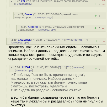
–3
3.22
,
zzz
(
??
), 04:44, 27/10/2020
Скрыто ботом-модератором
+
–
[
к модератору
]
/
4.27
,
банан
(
?
), 07:03, 27/10/2020
Скрыто ботом-
+
–
/
модератором
[
к модератору
]
5.34
,
Аноним
(
17
), 07:31, 27/10/2020
Скрыто ботом-
+
–
/
модератором
[
к модератору
]
2.59
,
CrazyAlex
(
?
), 10:36, 27/10/2020 [
^
] [
^^
] [
^^^
] [
ответить
]
[
↑
]
+
–
/
[
к модератору
]
Проблему "как не быть приличным сидом", насколько я
понимаю. Наборы данных - редкость, а вот скачать фильм
только когда смотришь, посмотреть, удалить и не сидеть
на раздаче - основной юз-кейс.
3.64
,
JL2001
(
ok
), 11:06, 27/10/2020 [
^
] [
^^
] [
^^^
] [
ответить
]
+
–
/
[
к модератору
]
> Проблему "как не быть приличным сидом",
насколько я понимаю. Наборы данных -
> редкость, а вот скачать фильм только когда
смотришь, посмотреть, удалить и
> не сидеть на раздаче - основной юз-кейс.
а если бы фильм раздавали через ipfs, то его блоки в
кеше так и лежали бы и раздавались (пока не пнули бы
очистку)