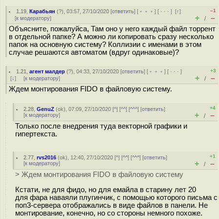
–1
1.19
,
Карабьян
(
?
), 03:57, 27/10/2020 [
ответить
] [
﹢﹢﹢
] [
· · ·
]
[
↑
]
+
–
[
к модератору
]
/
Объясните, пожалуйса, Там оно у него каждый файл торрент
в отдельной папке? А можно ли копировать сразу несколько
папок на основную систему? Коллизии с именами в этом
случае решаются автоматом (вдруг одинаковые)?
+3
1.21
,
агент малдер
(
?
), 04:33, 27/10/2020 [
ответить
] [
﹢﹢﹢
] [
· · ·
]
+
–
[
↓
] [
к модератору
]
/
Ждем монтирования FIDO в файловую систему.
+4
2.28
,
GenuZ
(
ok
), 07:09, 27/10/2020 [
^
] [
^^
] [
^^^
] [
ответить
]
+
–
[
к модератору
]
/
Только после внедрения туда векторной графики и
гипертекста.
+1
2.77
,
rvs2016
(
ok
), 12:40, 27/10/2020 [
^
] [
^^
] [
^^^
] [
ответить
]
+
–
[
к модератору
]
/
> Ждем монтирования FIDO в файловую систему
Кстати, не для фидо, но для емайла в старину лет 20
для фара наваяли плугинчик, с помощью которого письма с
поп3-сервера отображались в виде файлов в панели. Не
монтирование, конечно, но со стороны немного похоже.