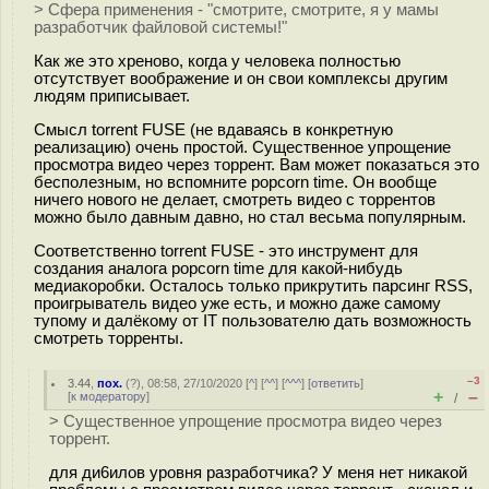
> Сфера применения - "смотрите, смотрите, я у мамы
разработчик файловой системы!"
Как же это хреново, когда у человека полностью
отсутствует воображение и он свои комплексы другим
людям приписывает.
Смысл torrent FUSE (не вдаваясь в конкретную
реализацию) очень простой. Существенное упрощение
просмотра видео через торрент. Вам может показаться это
бесполезным, но вспомните popcorn time. Он вообще
ничего нового не делает, смотреть видео с торрентов
можно было давным давно, но стал весьма популярным.
Соответственно torrent FUSE - это инструмент для
создания аналога popcorn time для какой-нибудь
медиакоробки. Осталось только прикрутить парсинг RSS,
проигрыватель видео уже есть, и можно даже самому
тупому и далёкому от IT пользователю дать возможность
смотреть торренты.
–3
3.44
,
пох.
(
?
), 08:58, 27/10/2020 [
^
] [
^^
] [
^^^
] [
ответить
]
+
–
[
к модератору
]
/
> Существенное упрощение просмотра видео через
торрент.
для ди6илов уровня разработчика? У меня нет никакой