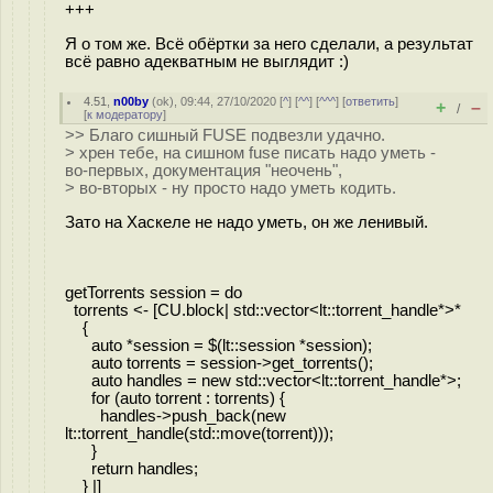
+++
Я о том же. Всё обёртки за него сделали, а результат
всё равно адекватным не выглядит :)
4.51
,
n00by
(
ok
), 09:44, 27/10/2020 [
^
] [
^^
] [
^^^
] [
ответить
]
+
–
/
[
к модератору
]
>> Благо сишный FUSE подвезли удачно.
> хрен тебе, на сишном fuse писать надо уметь -
во-первых, документация "неочень",
> во-вторых - ну просто надо уметь кодить.
Зато на Хаскеле не надо уметь, он же ленивый.
getTorrents session = do
torrents <- [CU.block| std::vector<lt::torrent_handle*>*
{
auto *session = $(lt::session *session);
auto torrents = session->get_torrents();
auto handles = new std::vector<lt::torrent_handle*>;
for (auto torrent : torrents) {
handles->push_back(new
lt::torrent_handle(std::move(torrent)));
}
return handles;
} |]