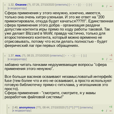
1.32
,
Онаним
(
?
), 07:26, 27/10/2020 [
ответить
] [
﹢﹢﹢
] [
· · ·
]
[
↑
]
+
–
/
[
к модератору
]
Сфера применения у этого ненужно, конечно, имеется,
только она очень хитро-узенькая. И это же ответ на "200
примонтировали, откуда будет качаться???!!!". Единственная
сфера применения этого добра - организация раздачи
допустим контента игры прямо по ходу работы таковой. Так
уже делает Blizzard в WoW, правда частично, только для
второстепенного контента, который можно временно не
отрисовывать, потому что если делать полностью - будет
феерический лаг при первых обращениях.
–1
1.37
,
пох.
(
?
), 08:15, 27/10/2020 [
ответить
] [
﹢﹢﹢
] [
· · ·
]
[
↓
]
+
–
[
к модератору
]
/
забавно читать пачками недоумевающие вопросы "сфера
применения этого ненужно".
Все больше васянов осваивают незамысловатый интерфейс
fuse (тем более что и его не осваивают, а просто используют
готовую библиотечку прямо-с-гитхлама, у игогошников это
просто).
Сфера применения - "смотрите, смотрите, я у мамы
разработчик файловой системы!"
+3
2.40
,
anonymous
(
??
), 08:44, 27/10/2020 [
^
] [
^^
] [
^^^
] [
ответить
]
+
–
[
к модератору
]
/