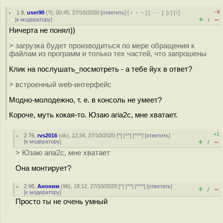
–6
1.9
,
user90
(
?
), 00:45, 27/10/2020 [
ответить
] [
﹢﹢﹢
] [
· · ·
]
[
↓
] [
↑
]
+
–
[
к модератору
]
/
Ничерта не понял))
> загрузка будет производиться по мере обращения к
файлам из программ и только тех частей, что запрошены
Клик на послушать_посмотреть - а тебе йух в ответ?
> встроенный web-интерфейс
Модно-молодежно, т. е. в консоль не умеет?
Короче, муть кокая-то. Юзаю aria2c, мне хватает.
+1
2.76
,
rvs2016
(
ok
), 12:34, 27/10/2020 [
^
] [
^^
] [
^^^
] [
ответить
]
+
–
[
к модератору
]
/
> Юзаю aria2c, мне хватает
Она монтирует?
2.96
,
Аноним
(
96
), 18:12, 27/10/2020 [
^
] [
^^
] [
^^^
] [
ответить
]
+
–
/
[
к модератору
]
Просто ты не очень умный