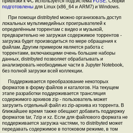
привязки к ФС используется подсистема
FUSE
. Сборки
подготовлены
для Linux (x86_64 и ARM7) и Windows.
При помощи distribyted можно организовать доступ
локальных мультимедийных проигрывателей к
определённым торрентам с видео и музыкой,
предварительно не загружая содержимое торрентов -
загрузка будет производиться по мере обращения к
файлам. Другим примером является работа с
торрентами, включающими очень большие наборы
данных, distribyted позволяет обрабатывать и
анализировать необходимые части в Jupyter Notebook,
без полной загрузки всей коллекции.
Поддерживается преобразование некоторых
форматов в форму файлов и каталогов. На текущем
этапе разработки поддерживается трансляция
содержимого архивов zip - пользователь может
загрузить отдельный файл из zip-архива из торрента. В
ближайшее время также обещают добавить поддержку
форматов tar, 7zip и xz. Если для файлового формата не
поддерживается загрузка частями, то distribyted может
передавать содержимое в потоковом режиме, в том