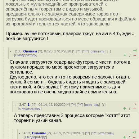
локальных мультимедийных проигрывателей к
определённым торрентам с видео и музыкой,
предварительно не загружая содержимое торрентов -
загрузка будет производиться по мере обращения к файлам
из программ и только тех частей, что запрошены.
Пример. avi не потоковый, плаером ткнул на avi в 4гб, жди ...
пока он загрузится !
+4
2.33
,
Онаним
(
?
), 07:28, 27/10/2020 [
^
] [
^^
] [
^^^
] [
ответить
]
[
↓
]
+
–
[
к модератору
]
/
Сначала загрузятся хедерные-футерные части, потом в
нужном порядке по мере просмотра загрузится и
остальное.
Другое дело, что если кто-то вовремя не захочет отдать
нужный сегмент - будешь сидеть и ждать с замершей
картинкой, и без звука. Поэтому применимость для
потокового и не очень медиа крайне сомнительна.
–2
3.47
,
1
(
??
), 09:14, 27/10/2020 [
^
] [
^^
] [
^^^
] [
ответить
]
[
↓
]
+
–
[
к модератору
]
/
А теперь представим 2 процесса которые "хотят" этот
торрент и узкий канал.
+1
4.53
,
Онаним
(
?
), 09:59, 27/10/2020 [
^
] [
^^
] [
^^^
] [
ответить
]
+
–
[
к модератору
]
/