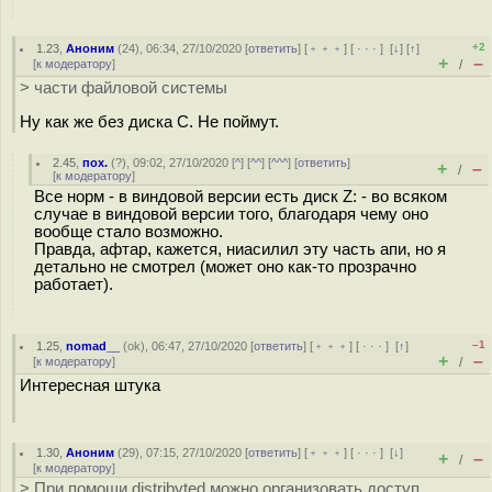
+2
1.23
,
Аноним
(
24
), 06:34, 27/10/2020 [
ответить
] [
﹢﹢﹢
] [
· · ·
]
[
↓
] [
↑
]
+
–
[
к модератору
]
/
> части файловой системы
Ну как же без диска С. Не поймут.
2.45
,
пох.
(
?
), 09:02, 27/10/2020 [
^
] [
^^
] [
^^^
] [
ответить
]
+
–
/
[
к модератору
]
Все норм - в виндовой версии есть диск Z: - во всяком
случае в виндовой версии того, благодаря чему оно
вообще стало возможно.
Правда, афтар, кажется, ниасилил эту часть апи, но я
детально не смотрел (может оно как-то прозрачно
работает).
–1
1.25
,
nomad__
(
ok
), 06:47, 27/10/2020 [
ответить
] [
﹢﹢﹢
] [
· · ·
]
[
↑
]
+
–
[
к модератору
]
/
Интересная штука
1.30
,
Аноним
(
29
), 07:15, 27/10/2020 [
ответить
] [
﹢﹢﹢
] [
· · ·
]
[
↓
]
+
–
/
[
к модератору
]
> При помощи distribyted можно организовать доступ