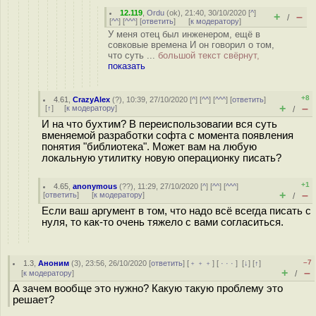
12.119
,
Ordu
(
ok
), 21:40, 30/10/2020 [
^
]
+
–
/
[
^^
] [
^^^
] [
ответить
]
[
к модератору
]
У меня отец был инженером, ещё в
совковые времена И он говорил о том,
что суть ...
большой текст свёрнут,
показать
+8
4.61
,
CrazyAlex
(
?
), 10:39, 27/10/2020 [
^
] [
^^
] [
^^^
] [
ответить
]
+
–
[
↑
] [
к модератору
]
/
И на что бухтим? В переиспользовагии вся суть
вменяемой разработки софта с момента появления
понятия "библиотека". Может вам на любую
локальную утилитку новую операционку писать?
+1
4.65
,
anonymous
(
??
), 11:29, 27/10/2020 [
^
] [
^^
] [
^^^
]
+
–
[
ответить
]
[
к модератору
]
/
Если ваш аргумент в том, что надо всё всегда писать с
нуля, то как-то очень тяжело с вами согласиться.
–7
1.3
,
Аноним
(
3
), 23:56, 26/10/2020 [
ответить
] [
﹢﹢﹢
] [
· · ·
]
[
↓
] [
↑
]
+
–
[
к модератору
]
/
А зачем вообще это нужно? Какую такую проблему это
решает?