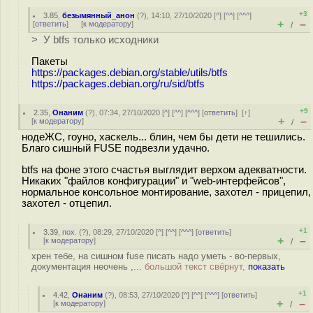
+3
3.85
,
безымянный_анон
(
?
), 14:10, 27/10/2020 [
^
] [
^^
] [
^^^
]
+
–
[
ответить
]
[
к модератору
]
/
> У btfs только исходники
Пакеты
https://packages.debian.org/stable/utils/btfs
https://packages.debian.org/ru/sid/btfs
+9
2.35
,
Онаним
(
?
), 07:34, 27/10/2020 [
^
] [
^^
] [
^^^
] [
ответить
]
[
↑
]
+
–
[
к модератору
]
/
нодеЖС, гоуно, хаскель... блин, чем бы дети не тешились.
Благо сишный FUSE подвезли удачно.
btfs на фоне этого счастья выглядит верхом адекватности.
Никаких "файлов конфигурации" и "web-интерфейсов",
нормальное консольное монтирование, захотел - прицепил,
захотел - отцепил.
+1
3.39
,
пох.
(
?
), 08:29, 27/10/2020 [
^
] [
^^
] [
^^^
] [
ответить
]
+
–
[
к модератору
]
/
хрен тебе, на сишном fuse писать надо уметь - во-первых,
документация неочень ,...
большой текст свёрнут,
показать
+1
4.42
,
Онаним
(
?
), 08:53, 27/10/2020 [
^
] [
^^
] [
^^^
] [
ответить
]
+
–
[
к модератору
]
/