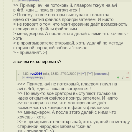
>> Пример. avi не потоковый, плаером ткнул на avi
в 4гб, жди ... пока он загрузится !
> Почему-то все ораторы выступают только за
идею открытия файлов проигрывателем. И никто
> не говорит о том, что монтирование даёт возможность
скопировать файлы файловым
> менеджером. А после этого делай с ними что хочешь -
хоть
> в проигрыввателе открывай, хоть удаляй по методу
старинной народной забавы "скачал
> - привалил". :-)
а зачем их копировать?
–2
4.82
,
rvs2016
(
ok
), 13:52, 27/10/2020 [
^
] [
^^
] [
^^^
] [
ответить
]
+
–
[
к модератору
]
/
>>> Пример. avi не потоковый, плаером ткнул на
avi в 4гб, жди ... пока он загрузится !
>> Почему-то все ораторы выступают только за
идею открытия файлов проигрывателем. И никто
>> не говорит о том, что монтирование даёт
возможность скопировать файлы файловым
>> менеджером. А после этого делай с ними что
хочешь - хоть
>> в проигрыввателе открывай, хоть удаляй по методу
старинной народной забавы "скачал
>> - привалил". :-)