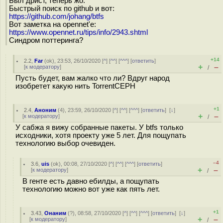
Был дрист, теперь жо.
Быстрый поиск по github и вот:
https://github.com/johang/btfs
Вот заметка на opennet'е:
https://www.opennet.ru/tips/info/2943.shtml
Синдром поттеринга?
+14
2.2
,
Far
(
ok
), 23:53, 26/10/2020 [
^
] [
^^
] [
^^^
] [
ответить
]
+
–
[
к модератору
]
/
Пусть будет, вам жалко что ли? Вдруг народ
изобретет какую нить TorrentCEPH
+1
2.4
,
Аноним
(
4
), 23:59, 26/10/2020 [
^
] [
^^
] [
^^^
] [
ответить
]
[
↓
]
+
–
[
к модератору
]
/
У сабжа я вижу собранные пакеты. У btfs только
исходники, хотя проекту уже 5 лет. Для пощупать
технологию выбор очевиден.
–4
3.6
,
uis
(
ok
), 00:08, 27/10/2020 [
^
] [
^^
] [
^^^
] [
ответить
]
+
–
[
к модератору
]
/
В генте есть давно ебилды, а пощупать
технологию можно вот уже как пять лет.
+1
3.43
,
Онаним
(
?
), 08:58, 27/10/2020 [
^
] [
^^
] [
^^^
] [
ответить
]
[
↓
]
+
–
[
к модератору
]
/