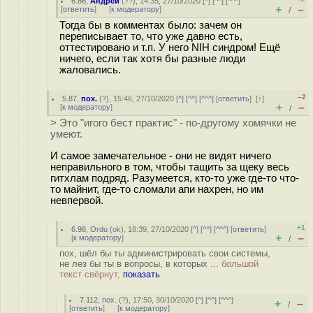
6.86
,
Андрей
(
??
), 14:35, 27/10/2020 [
^
] [
^^
] [
^^^
]
+
–
[
ответить
]
[
к модератору
]
/
Тогда бы в комментах было: зачем он
переписывает то, что уже давно есть,
оттестировано и т.п. У него NIH синдром! Ещё
ничего, если так хотя бы разные люди
жаловались.
–2
5.87
,
пох.
(
?
), 15:46, 27/10/2020 [
^
] [
^^
] [
^^^
] [
ответить
]
[
↑
]
+
–
[
к модератору
]
/
> Это "игого бест практис" - по-другому хомячки не
умеют.
И самое замечательное - они не видят ничего
неправильного в том, чтобы тащить за щеку весь
гитхлам подряд. Разумеется, кто-то уже где-то что-
то майнит, где-то сломали апи нахрен, но им
невпервой.
+1
6.98
,
Ordu
(
ok
), 18:39, 27/10/2020 [
^
] [
^^
] [
^^^
] [
ответить
]
+
–
[
к модератору
]
/
пох, шёл бы ты администрировать свои системы,
не лез бы ты в вопросы, в которых ...
большой
текст свёрнут,
показать
7.112
,
пох.
(
?
), 17:50, 30/10/2020 [
^
] [
^^
] [
^^^
]
+
–
/
[
ответить
]
[
к модератору
]