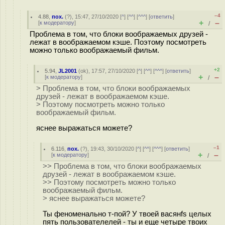
–4
4.88
,
пох.
(
?
), 15:47, 27/10/2020 [
^
] [
^^
] [
^^^
] [
ответить
]
+
–
[
к модератору
]
/
Проблема в том, что блоки воображаемых друзей -
лежат в воображаемом кэше. Поэтому посмотреть
можно только воображаемый фильм.
+2
5.94
,
JL2001
(
ok
), 17:57, 27/10/2020 [
^
] [
^^
] [
^^^
] [
ответить
]
+
–
[
к модератору
]
/
> Проблема в том, что блоки воображаемых
друзей - лежат в воображаемом кэше.
> Поэтому посмотреть можно только
воображаемый фильм.
яснее выражаться можете?
–1
6.116
,
пох.
(
?
), 19:43, 30/10/2020 [
^
] [
^^
] [
^^^
] [
ответить
]
+
–
[
к модератору
]
/
>> Проблема в том, что блоки воображаемых
друзей - лежат в воображаемом кэше.
>> Поэтому посмотреть можно только
воображаемый фильм.
> яснее выражаться можете?
Ты феноменально т-пой? У твоей васянfs целых
пять пользователелей - ты и еще четыре твоих