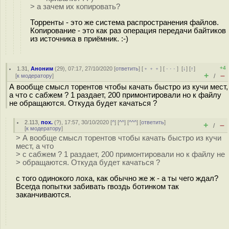
> а зачем их копировать?
Торренты - это же система распространения файлов.
Копирование - это как раз операция передачи байтиков
из источника в приёмник. :-)
+4
1.31
,
Аноним
(
29
), 07:17, 27/10/2020 [
ответить
] [
﹢﹢﹢
] [
· · ·
]
[
↓
] [
↑
]
+
–
[
к модератору
]
/
А вообще смысл торентов чтобы качать быстро из кучи мест,
а что с сабжем ? 1 раздает, 200 примонтировали но к файлу
не обращаются. Откуда будет качаться ?
2.113
,
пох.
(
?
), 17:57, 30/10/2020 [
^
] [
^^
] [
^^^
] [
ответить
]
+
–
/
[
к модератору
]
> А вообще смысл торентов чтобы качать быстро из кучи
мест, а что
> с сабжем ? 1 раздает, 200 примонтировали но к файлу не
> обращаются. Откуда будет качаться ?
с того одинокого лоха, как обычно же ж - а ты чего ждал?
Всегда попытки забивать гвоздь ботинком так
заканчиваются.