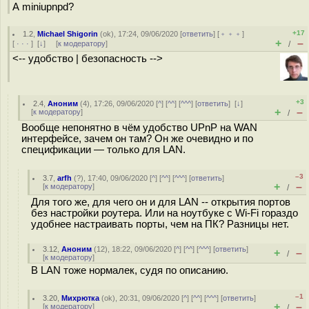
А miniupnpd?
+17
1.2
,
Michael Shigorin
(
ok
), 17:24, 09/06/2020 [
ответить
] [
﹢﹢﹢
]
+
–
[
· · ·
]
[
↓
] [
к модератору
]
/
<-- удобство | безопасность -->
+3
2.4
,
Аноним
(
4
), 17:26, 09/06/2020 [
^
] [
^^
] [
^^^
] [
ответить
]
[
↓
]
+
–
[
к модератору
]
/
Вообще непонятно в чём удобство UPnP на WAN
интерфейсе, зачем он там? Он же очевидно и по
спецификации — только для LAN.
–3
3.7
,
arfh
(
?
), 17:40, 09/06/2020 [
^
] [
^^
] [
^^^
] [
ответить
]
+
–
[
к модератору
]
/
Для того же, для чего он и для LAN -- открытия портов
без настройки роутера. Или на ноутбуке с Wi-Fi гораздо
удобнее настраивать порты, чем на ПК? Разницы нет.
3.12
,
Аноним
(
12
), 18:22, 09/06/2020 [
^
] [
^^
] [
^^^
] [
ответить
]
+
–
/
[
к модератору
]
В LAN тоже нормалек, судя по описанию.
–1
3.20
,
Михрютка
(
ok
), 20:31, 09/06/2020 [
^
] [
^^
] [
^^^
] [
ответить
]
+
–
[
к модератору
]
/