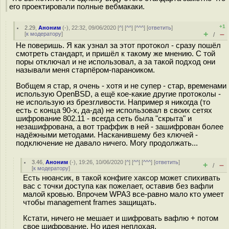
его проектировали полные вебмакаки.
+1
2.29
,
Аноним
(
-
), 22:32, 09/06/2020 [
^
] [
^^
] [
^^^
] [
ответить
]
+
–
[
к модератору
]
/
Не поверишь. Я как узнал за этот протокол - сразу пошёл
смотреть стандарт, и пришёл к такому же мнению. С той
поры отключал и не использовал, а за такой подход они
называли меня старпёром-параноиком.
Вобщем я стар, я очень - хотя и не супер - стар, временами
использую OpenBSD, a ещё кое-какие другие протоколы -
не использую из брезгливости. Например я никогда (то
есть с конца 90-х, да-да) не использовал в своих сетях
шифрование 802.11 - всегда сеть была "скрыта" и
незашифрована, а вот траффик в ней - зашифрован более
надёжными методами. Насканившему без ключей -
подключение не давало ничего. Могу продолжать...
3.46
,
Аноним
(
-
), 19:26, 10/06/2020 [
^
] [
^^
] [
^^^
] [
ответить
]
+
–
/
[
к модератору
]
Есть нюансик, в такой конфиге хаксор может спихивать
вас с точки доступа как пожелает, оставив без вафли
малой кровью. Впрочем WPA3 все-равно мало кто умеет
чтобы management frames защищать.
Кстати, ничего не мешает и шифровать вафлю + потом
свое шифрование. Но идея неплохая.