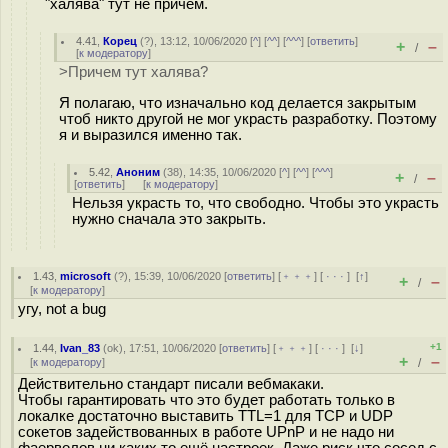
"халява" тут не причем.
4.41
,
Корец
(
?
), 13:12, 10/06/2020 [
^
] [
^^
] [
^^^
] [
ответить
]
+
–
/
[
к модератору
]
>Причем тут халява?
Я полагаю, что изначально код делается закрытым
чтоб никто другой не мог украсть разработку. Поэтому
я и выразился именно так.
5.42
,
Аноним
(
38
), 14:35, 10/06/2020 [
^
] [
^^
] [
^^^
]
+
–
/
[
ответить
]
[
к модератору
]
Нельзя украсть то, что свободно. Чтобы это украсть
нужно сначала это закрыть.
1.43
,
microsoft
(
?
), 15:39, 10/06/2020 [
ответить
] [
﹢﹢﹢
] [
· · ·
]
[
↑
]
+
–
/
[
к модератору
]
угу, not a bug
+1
1.44
,
Ivan_83
(
ok
), 17:51, 10/06/2020 [
ответить
] [
﹢﹢﹢
] [
· · ·
]
[
↓
]
+
–
[
к модератору
]
/
Действительно стандарт писали вебмакаки.
Чтобы гарантировать что это будет работать только в
локалке достаточно выставить TTL=1 для TCP и UDP
сокетов задействованных в работе UPnP и не надо ни