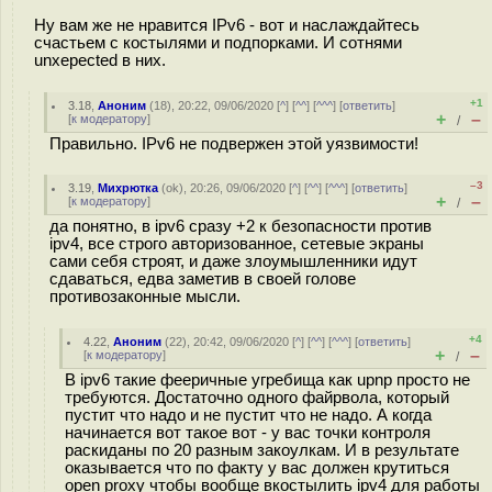
Ну вам же не нравится IPv6 - вот и наслаждайтесь
счастьем с костылями и подпорками. И сотнями
unxepected в них.
+1
3.18
,
Аноним
(
18
), 20:22, 09/06/2020 [
^
] [
^^
] [
^^^
] [
ответить
]
+
–
[
к модератору
]
/
Правильно. IPv6 не подвержен этой уязвимости!
–3
3.19
,
Михрютка
(
ok
), 20:26, 09/06/2020 [
^
] [
^^
] [
^^^
] [
ответить
]
+
–
[
к модератору
]
/
да понятно, в ipv6 сразу +2 к безопасности против
ipv4, все строго авторизованное, сетевые экраны
сами себя строят, и даже злоумышленники идут
сдаваться, едва заметив в своей голове
противозаконные мысли.
+4
4.22
,
Аноним
(
22
), 20:42, 09/06/2020 [
^
] [
^^
] [
^^^
] [
ответить
]
+
–
[
к модератору
]
/
В ipv6 такие фееричные угребища как upnp просто не
требуются. Достаточно одного файрвола, который
пустит что надо и не пустит что не надо. А когда
начинается вот такое вот - у вас точки контроля
раскиданы по 20 разным закоулкам. И в результате
оказывается что по факту у вас должен крутиться
open proxy чтобы вообще вкостылить ipv4 для работы