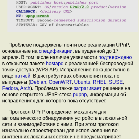
Проблеме подвержены почти все реализации UPnP,
основанные на
спецификации
, выпущенной до 17
апреля. В том числе наличие уязвимости
подтверждено
в открытом пакете
hostapd
c реализацией беспроводной
точки доступа (WPS AP). Исправление пока доступно в
виде
патчей
. В дистрибутивах обновления пока не
выпущены (
Debian
,
OpenWRT
,
Ubuntu
,
RHEL
,
SUSE
,
Fedora
,
Arch
). Проблема также
затрагивает
решения на
основе открытого UPnP-стека
pupnp
, информации об
исправлениях для которого пока отсутствует.
Протокол UPnP определяет механизм для
автоматического обнаружения устройств в локальной
сети и взаимодействия с ними. При этом протокол
изначально спроектирован для использования во
внутренних локальных сетях и не предусматривает