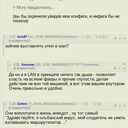
> Могу продолжать...
(вы бы охренели увидев мои конфиги, и нифига бы не
поняли)
1.17
,
mos87
(
ok
), 18:49, 09/06/2020 [
ответить
] [
﹢﹢﹢
] [
· · ·
]
[
↓
] [
↑
]
+
–
/
[
к модератору
]
зойчем выставлять упнп в wan?
+1
2.25
,
Аноним
(
25
), 20:55, 09/06/2020 [
^
] [
^^
] [
^^^
] [
ответить
]
+
–
[
к модератору
]
/
Да он и в LAN в принципе ничего так дыра - позволяет
класть на всякие фаеры и прочие глупости, делая
действия не вон той машиной, а вот этим вашим роутером.
Очень прикольно и удобно.
1.23
,
Gefest
(
?
), 20:44, 09/06/2020 [
ответить
] [
﹢﹢﹢
] [
· · ·
]
[
↑
]
+
–
/
[
к модератору
]
Они воплотили в жизнь анекдот , ну тот самый
"Здравствуйте, я ольбанский вирус, мой создатель не уметь
взламывать маршрутизатор ..."