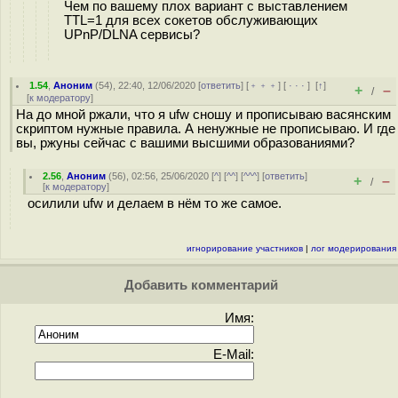
Чем по вашему плох вариант с выставлением
TTL=1 для всех сокетов обслуживающих
UPnP/DLNA сервисы?
1.54
,
Аноним
(
54
), 22:40, 12/06/2020 [
ответить
] [
﹢﹢﹢
] [
· · ·
]
[
↑
]
+
–
/
[
к модератору
]
На до мной ржали, что я ufw сношу и прописываю васянским
скриптом нужные правила. А ненужные не прописываю. И где
вы, ржуны сейчас с вашими высшими образованиями?
2.56
,
Аноним
(
56
), 02:56, 25/06/2020 [
^
] [
^^
] [
^^^
] [
ответить
]
+
–
/
[
к модератору
]
осилили ufw и делаем в нём то же самое.
игнорирование участников
|
лог модерирования
Добавить комментарий
Имя:
E-Mail: