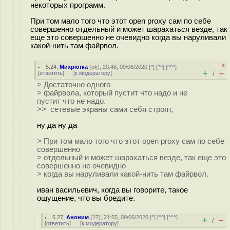
некоторых программ.
При том мало того что этот open proxy сам по себе
совершенно отдельный и может шарахаться везде, так
еще это совершенно не очевидно когда вы наруливали
какой-нить там файрвол.
–3
5.24
,
Михрютка
(
ok
), 20:48, 09/06/2020 [
^
] [
^^
] [
^^^
]
+
–
[
ответить
]
[
к модератору
]
/
> Достаточно одного
> файрвола, который пустит что надо и не
пустит что не надо.
>> сетевые экраны сами себя строят,
ну да ну да
> При том мало того что этот open proxy сам по себе
совершенно
> отдельный и может шарахаться везде, так еще это
совершенно не очевидно
> когда вы наруливали какой-нить там файрвол.
иван васильевич, когда вы говорите, такое
ощущение, что вы бредите.
6.27
,
Аноним
(
27
), 21:55, 09/06/2020 [
^
] [
^^
] [
^^^
]
+
–
/
[
ответить
]
[
к модератору
]