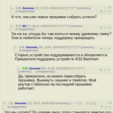
+2
3.26
,
Аноним
(
27
), 21:53, 09/06/2020 [
^
] [
^^
] [
^^^
] [
ответить
]
+
–
[
к модератору
]
/
А что, они уже новые прошивки собрать успели?
3.33
,
КО
(
?
), 06:19, 10/06/2020 [
^
] [
^^
] [
^^^
] [
ответить
]
+
–
/
[
к модератору
]
Ха-ха-ха, откуда бы там взяться моему древнему гомну?
Они ж любители теперь поддержку прекращать
4.36
,
Аноним
(
36
), 10:54, 10/06/2020 [
^
] [
^^
] [
^^^
] [
ответить
]
+
–
/
[
к модератору
]
Старые устройства поддерживаются и обновляются.
Прекратили поддержку устройств 4/32 flash/ram
5.55
,
Аноним
(
55
), 14:38, 22/06/2020 [
^
] [
^^
] [
^^^
]
+
–
/
[
ответить
]
[
к модератору
]
Да, прекратили, но можно пересобрать
прошивку. Выкинуть лишнее и тяжёлое. Мой
роутер стабильно на последней прошивке
работает.
+3
1.11
,
Аноним
(
12
), 18:21, 09/06/2020 [
ответить
] [
﹢﹢﹢
] [
· · ·
]
[
↓
] [
↑
]
+
–
[
к модератору
]
/
Что вы хотите? По одному виду этого стандарта заметно что