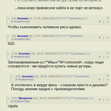
> И соответственно они не доступны из интернета
...пока юзер прововское кабло в их порт не воткнул.
+1
2.6
,
Аноним
(
6
), 17:35, 09/06/2020 [
^
] [
^^
] [
^^^
] [
ответить
]
[
↑
]
+
–
[
к модератору
]
/
Чтобы сьекономить полмиски риса однако.
2.8
,
Аноним
(
8
), 17:57, 09/06/2020 [
^
] [
^^
] [
^^^
] [
ответить
]
+
–
/
[
к модератору
]
IGD.
+1
2.10
,
Аноним
(
10
), 18:16, 09/06/2020 [
^
] [
^^
] [
^^^
] [
ответить
]
[
↓
]
+
–
[
к модератору
]
/
Запланированным уст^Wвых^W<censored>, когда люди
спохватятся - им придётся купить новые рутеры.
+2
3.15
,
Аноним
(
12
), 18:25, 09/06/2020 [
^
] [
^^
] [
^^^
] [
ответить
]
+
–
[
к модератору
]
/
А отключить в морде фичу - слишком просто и дешево?
Походу аноним заодно с производителями.
2.21
,
Михрютка
(
ok
), 20:32, 09/06/2020 [
^
] [
^^
] [
^^^
] [
ответить
]
[
↑
]
+
–
/
[
к модератору
]
сдуру.