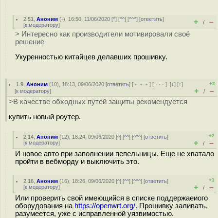
2.51
,
Аноним
(
-
), 16:50, 11/06/2020 [
^
] [
^^
] [
^^^
] [
ответить
]
+
–
/
[
к модератору
]
> Интересно как производители мотивировали своё
решение
Укуренностью китайцев делавших прошивку.
+2
1.9
,
Аноним
(
10
), 18:13, 09/06/2020 [
ответить
] [
﹢﹢﹢
] [
· · ·
]
[
↓
] [
↑
]
+
–
[
к модератору
]
/
>В качестве обходных путей защиты рекомендуется
купить новый роутер.
+2
2.14
,
Аноним
(
12
), 18:24, 09/06/2020 [
^
] [
^^
] [
^^^
] [
ответить
]
+
–
[
к модератору
]
/
И новое авто при заполнении пепельницы. Еще не хватало
пройти в вебморду и выключить это.
+1
2.16
,
Аноним
(
16
), 18:26, 09/06/2020 [
^
] [
^^
] [
^^^
] [
ответить
]
+
–
[
к модератору
]
/
Или проверить свой имеющийся в списке поддержаеиого
оборудования на
https://openwrt.org/.
Прошивку заливать,
разумеется, уже с исправленной уязвимостью.