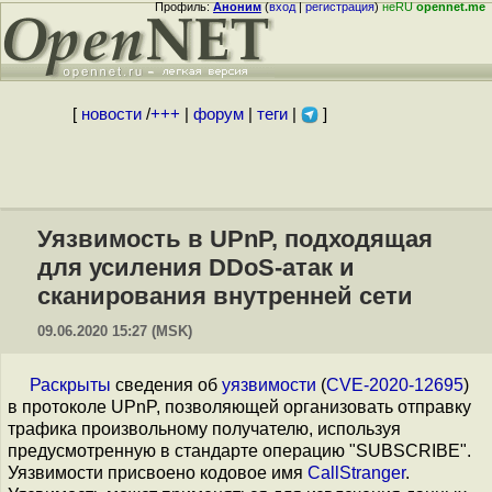
Профиль:
Аноним
(
вход
|
регистрация
)
неRU
opennet.me
[
новости
/
+++
|
форум
|
теги
|
]
Уязвимость в UPnP, подходящая
для усиления DDoS-атак и
сканирования внутренней сети
09.06.2020 15:27 (MSK)
Раскрыты
сведения об
уязвимости
(
CVE-2020-12695
)
в протоколе UPnP, позволяющей организовать отправку
трафика произвольному получателю, используя
предусмотренную в стандарте операцию "SUBSCRIBE".
Уязвимости присвоено кодовое имя
CallStranger
.