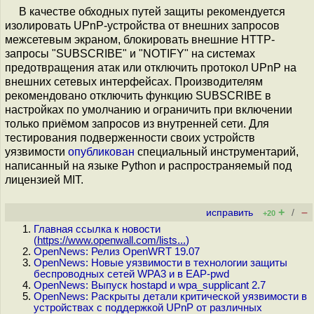
В качестве обходных путей защиты рекомендуется
изолировать UPnP-устройства от внешних запросов
межсетевым экраном, блокировать внешние HTTP-
запросы "SUBSCRIBE" и "NOTIFY" на системах
предотвращения атак или отключить протокол UPnP на
внешних сетевых интерфейсах. Производителям
рекомендовано отключить функцию SUBSCRIBE в
настройках по умолчанию и ограничить при включении
только приёмом запросов из внутренней сети. Для
тестирования подверженности своих устройств
уязвимости
опубликован
специальный инструментарий,
написанный на языке Python и распространяемый под
лицензией MIT.
+
–
исправить
/
+20
Главная ссылка к новости
(
https://www.openwall.com/lists...
)
OpenNews: Релиз OpenWRT 19.07
OpenNews: Новые уязвимости в технологии защиты
беспроводных сетей WPA3 и в EAP-pwd
OpenNews: Выпуск hostapd и wpa_supplicant 2.7
OpenNews: Раскрыты детали критической уязвимости в
устройствах с поддержкой UPnP от различных