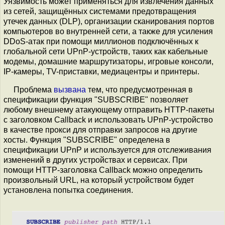
Уязвимость может применяться для извлечения данных
из сетей, защищённых системами предотвращения
утечек данных (DLP), организации сканирования портов
компьютеров во внутренней сети, а также для усиления
DDoS-атак при помощи миллионов подключённых к
глобальной сети UPnP-устройств, таких как кабельные
модемы, домашние маршрутизаторы, игровые консоли,
IP-камеры, TV-приставки, медиацентры и принтеры.
Проблема
вызвана
тем, что предусмотренная в
спецификации функция "SUBSCRIBE" позволяет
любому внешнему атакующему отправить HTTP-пакеты
с заголовком Callback и использовать UPnP-устройство
в качестве прокси для отправки запросов на другие
хосты. Функция "SUBSCRIBE" определена в
спецификации UPnP и используется для отслеживания
изменений в других устройствах и сервисах. При
помощи HTTP-заголовка Callback можно определить
произвольный URL, на который устройством будет
установлена попытка соединения.