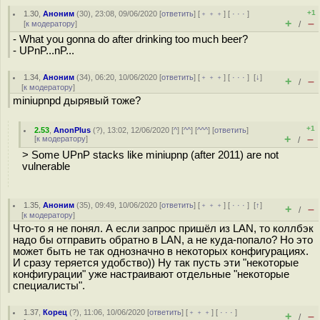
+1
1.30
,
Аноним
(
30
), 23:08, 09/06/2020 [
ответить
] [
﹢﹢﹢
] [
· · ·
]
+
–
[
к модератору
]
/
- What you gonna do after drinking too much beer?
- UPnP...nP...
1.34
,
Аноним
(
34
), 06:20, 10/06/2020 [
ответить
] [
﹢﹢﹢
] [
· · ·
]
[
↓
]
+
–
/
[
к модератору
]
miniupnpd дырявый тоже?
+1
2.53
,
AnonPlus
(
?
), 13:02, 12/06/2020 [
^
] [
^^
] [
^^^
] [
ответить
]
+
–
[
к модератору
]
/
> Some UPnP stacks like miniupnp (after 2011) are not
vulnerable
1.35
,
Аноним
(
35
), 09:49, 10/06/2020 [
ответить
] [
﹢﹢﹢
] [
· · ·
]
[
↑
]
+
–
/
[
к модератору
]
Что-то я не понял. А если запрос пришёл из LAN, то коллбэк
надо бы отправить обратно в LAN, а не куда-попало? Но это
может быть не так однозначно в некоторых конфигурациях.
И сразу теряется удобство)) Ну так пусть эти "некоторые
конфигурации" уже настраивают отдельные "некоторые
специалисты".
1.37
,
Корец
(
?
), 11:06, 10/06/2020 [
ответить
] [
﹢﹢﹢
] [
· · ·
]
+
–
/