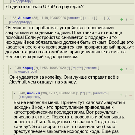
[
к модератору
]
Я один отключаю UPnP на роутерах?
1.38
,
Аноним
(
38
), 11:49, 10/06/2020 [
ответить
] [
﹢﹢﹢
] [
· · ·
]
[
↓
]
+
–
/
[
к модератору
]
Очевидно что проблема - устройства с прошивками
закрытыми исходными кодами. Приставки - это вообще
помойка! Если устройство снимается с поддержки то
исходный код обязательно должен быть открыт! Вообще это
касается всего что производится как проприетарный продкут:
документации на автомобили, принципиальные схемы на
железо, исходный код к прошикам.
2.39
,
Корец
(
?
), 11:56, 10/06/2020 [
^
] [
^^
] [
^^^
] [
ответить
]
+
–
/
[
к модератору
]
Они удавятся за копейку. Они лучше отправят всё в
/dev/null, чем отдадут на халяву.
3.40
,
Аноним
(
38
), 12:17, 10/06/2020 [
^
] [
^^
] [
^^^
] [
ответить
]
+
–
/
[
к модератору
]
Вы не непоняли меня. Причем тут халява? Закрытый
исходный код - это преступление приводящее к
катострофическим последствиям. Вот результат -
описано в статье. Перестать воровать и обманывать,
перестать быть бандитом не означает "отдать на
халяву". Это говорит о том что изначально было
престулпнеием закрытие исходного кода. Еще раз