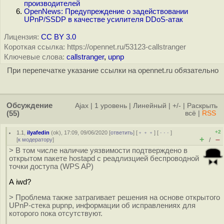
производителей
OpenNews: Предупреждение о задействовании
UPnP/SSDP в качестве усилителя DDoS-атак
Лицензия:
CC BY 3.0
Короткая ссылка: https://opennet.ru/53123-callstranger
Ключевые слова:
callstranger
,
upnp
При перепечатке указание ссылки на opennet.ru обязательно
Обсуждение
Ajax
|
1 уровень
|
Линейный
|
+/-
|
Раскрыть
(55)
всё
|
RSS
+2
1.1
,
ilyafedin
(
ok
), 17:09, 09/06/2020 [
ответить
] [
﹢﹢﹢
] [
· · ·
]
+
–
[
к модератору
]
/
> В том числе наличие уязвимости подтверждено в
открытом пакете hostapd c реадлизцией беспроводной
точки доступа (WPS AP)
А iwd?
> Проблема также затрагивает решения на основе открытого
UPnP-стека pupnp, информации об исправлениях для
которого пока отсутствуют.