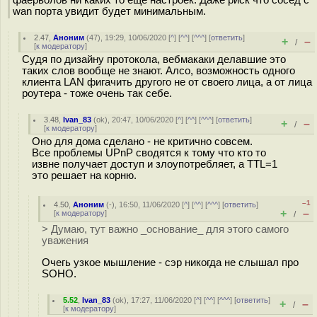
фаерволов ни каких то ещё настроек. Даже риск что сосед с
wan порта увидит будет минимальным.
2.47
,
Аноним
(
47
), 19:29, 10/06/2020 [
^
] [
^^
] [
^^^
] [
ответить
]
+
–
/
[
к модератору
]
Судя по дизайну протокола, вебмакаки делавшие это
таких слов вообще не знают. Алсо, возможность одного
клиента LAN фигачить другого не от своего лица, а от лица
роутера - тоже очень так себе.
3.48
,
Ivan_83
(
ok
), 20:47, 10/06/2020 [
^
] [
^^
] [
^^^
] [
ответить
]
+
–
/
[
к модератору
]
Оно для дома сделано - не критично совсем.
Все проблемы UPnP сводятся к тому что кто то
извне получает доступ и злоупотребляет, а TTL=1
это решает на корню.
–1
4.50
,
Аноним
(
-
), 16:50, 11/06/2020 [
^
] [
^^
] [
^^^
] [
ответить
]
+
–
[
к модератору
]
/
> Думаю, тут важно _основание_ для этого самого
уважения
Очегь узкое мышление - сэр никогда не слышал про
SOHO.
5.52
,
Ivan_83
(
ok
), 17:27, 11/06/2020 [
^
] [
^^
] [
^^^
] [
ответить
]
+
–
/
[
к модератору
]