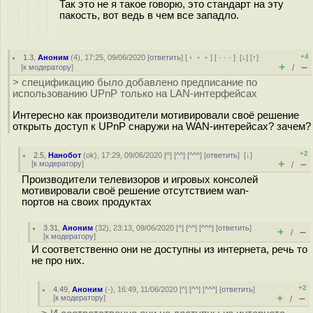
Так это не я такое говорю, это стандарт на эту
пакость, вот ведь в чем все западло.
+4
1.3
,
Аноним
(
4
), 17:25, 09/06/2020 [
ответить
] [
﹢﹢﹢
] [
· · ·
]
[
↓
] [
↑
]
+
–
[
к модератору
]
/
> спецификацию было добавлено предписание по
использованию UPnP только на LAN-интерфейсах
Интересно как производители мотивировали своё решение
открыть доступ к UPnP снаружи на WAN-интерейсах? зачем?
+2
2.5
,
Нанобот
(
ok
), 17:29, 09/06/2020 [
^
] [
^^
] [
^^^
] [
ответить
]
[
↓
]
+
–
[
к модератору
]
/
Производители телевизоров и игровых консолей
мотивировали своё решение отсутствием wan-
портов на своих продуктах
3.31
,
Аноним
(
32
), 23:13, 09/06/2020 [
^
] [
^^
] [
^^^
] [
ответить
]
+
–
/
[
к модератору
]
И соответственно они не доступны из интернета, речь то
не про них.
+2
4.49
,
Аноним
(
-
), 16:49, 11/06/2020 [
^
] [
^^
] [
^^^
] [
ответить
]
+
–
[
к модератору
]
/