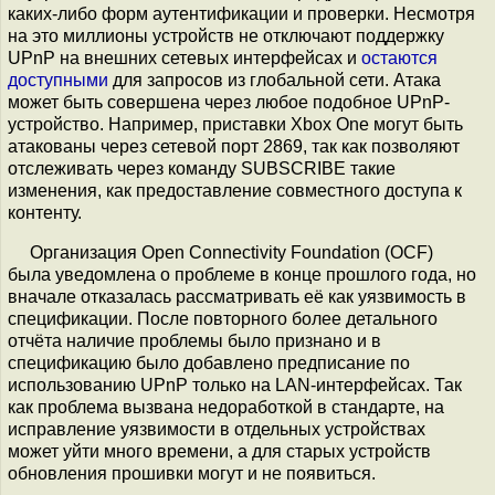
каких-либо форм аутентификации и проверки. Несмотря
на это миллионы устройств не отключают поддержку
UPnP на внешних сетевых интерфейсах и
остаются
доступными
для запросов из глобальной сети. Атака
может быть совершена через любое подобное UPnP-
устройство. Например, приставки Xbox One могут быть
атакованы через сетевой порт 2869, так как позволяют
отcлеживать через команду SUBSCRIBE такие
изменения, как предоставление совместного доступа к
контенту.
Организация Open Connectivity Foundation (OCF)
была уведомлена о проблеме в конце прошлого года, но
вначале отказалась рассматривать её как уязвимость в
спецификации. После повторного более детального
отчёта наличие проблемы было признано и в
спецификацию было добавлено предписание по
использованию UPnP только на LAN-интерфейсах. Так
как проблема вызвана недоработкой в стандарте, на
исправление уязвимости в отдельных устройствах
может уйти много времени, а для старых устройств
обновления прошивки могут и не появиться.