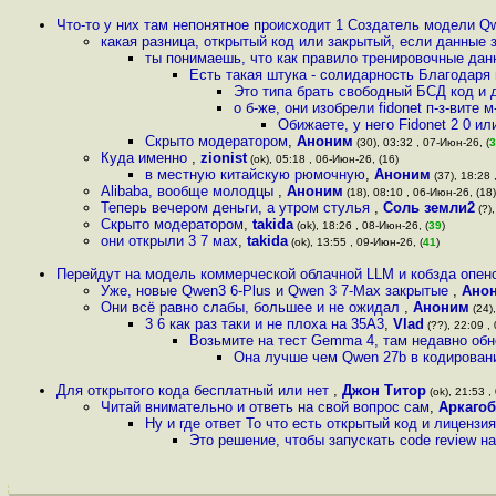
Что-то у них там непонятное происходит 1 Создатель модели Q
какая разница, открытый код или закрытый, если данные з
ты понимаешь, что как правило тренировочные дан
Есть такая штука - солидарность Благодаря 
Это типа брать свободный БСД код и 
о б-же, они изобрели fidonet п-з-вите 
Обижаете, у него Fidonet 2 0 и
Скрыто модератором
,
Аноним
(30), 03:32 , 07-Июн-26, (
3
Куда именно
,
zionist
(ok), 05:18 , 06-Июн-26, (16)
в местную китайскую рюмочную
,
Аноним
(37), 18:28 
Alibaba, вообще молодцы
,
Аноним
(18), 08:10 , 06-Июн-26, (18)
Теперь вечером деньги, а утром стулья
,
Соль земли2
(?),
Скрыто модератором
,
takida
(ok), 18:26 , 08-Июн-26, (
39
)
они открыли 3 7 мах
,
takida
(ok), 13:55 , 09-Июн-26, (
41
)
Перейдут на модель коммерческой облачной LLM и кобзда опе
Уже, новые Qwen3 6-Plus и Qwen 3 7-Max закрытые
,
Ано
Они всё равно слабы, большее и не ожидал
,
Аноним
(24),
3 6 как раз таки и не плоха на 35А3
,
Vlad
(??), 22:09 ,
Возьмите на тест Gemma 4, там недавно обн
Она лучше чем Qwen 27b в кодирова
Для открытого кода бесплатный или нет
,
Джон Титор
(ok), 21:53 ,
Читай внимательно и ответь на свой вопрос сам
,
Аркаго
Ну и где ответ То что есть открытый код и лиценз
Это решение, чтобы запускать code review 