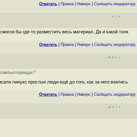
Ответить
|
Правка
|
Наверх
|
Cообщить модератору
+
–
/
могли бы где-то разместить весь материал. Да и какой толк
Ответить
|
Правка
|
Наверх
|
Cообщить модератору
+
–
/
+8
р-компьютерищах?
сали линукс простые люди ещё до того, как за него взялись
Ответить
|
Правка
|
Наверх
|
Cообщить модератору
+
–
/
–2