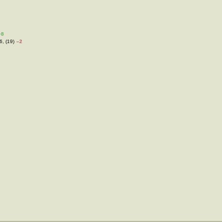
+8
6, (19)
–2