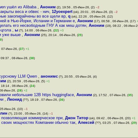
wen ушёл из Alibaba
,
Аноним
(2), 19:56 , 05-Июн-26, (2)
–2
акрыты веса и обвес - нич
,
12yoexpert
(ok), 20:01 , 05-Июн-26, (3)
–2
ные закопирайчены во все щели вр
,
q
(ok), 22:26 , 05-Июн-26, (12)
ней в Нью-Йорке, Испании и Германии е
,
Аноним
(17), 06:58 , 06-Июн-26, (17)
делать его несвободным ГНУ А как меш дотян
,
Аноним
(19), 08:22 , 06-Июн-2
м-цгола
,
ы
(?), 14:00 , 06-Июн-26, (
22
)
+3
ли уже выше
,
Аноним
(25), 20:14 , 06-Июн-26, (
25
)
0
)
, 07-Июн-26, (
37
)
+1
 09:37 , 08-Июн-26, (
38
)
нсурсному LLM Qwen
,
анонимс
(?), 20:55 , 05-Июн-26, (4)
ним
(2), 20:59 , 05-Июн-26, (5)
+1
 18:14 , 06-Июн-26, (
24
)
 06-Июн-26, (
28
)
+2
овили небольшие 12B https huggingface
,
Аноним
(2), 17:52 , 07-Июн-26, (
35
)
нии
,
Леонид
(??), 18:19 , 07-Июн-26, (
36
)
 05-Июн-26, (10)
–1
блин
(?), 23:00 , 05-Июн-26, (14)
–1
ия позволяющая коммерческое при
,
Джон Титор
(ok), 09:42 , 06-Июн-26, (20)
+1
на своих мощностях Компании обычно так
,
Алексей
(??), 03:25 , 07-Июн-26, (
29
)