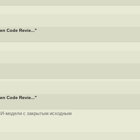
n Code Revie..."
n Code Revie..."
а ИИ-модели с закрытым исходным