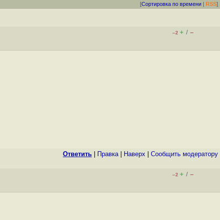
[
Сортировка по времени
|
RSS
]
+
–
/
–2
Ответить
|
Правка
|
Наверх
|
Cообщить модератору
+
–
/
–2