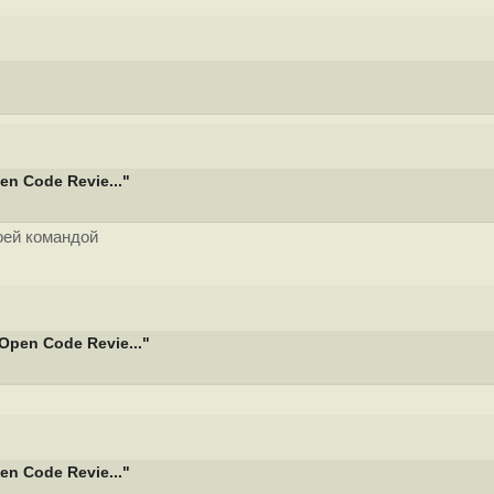
n Code Revie..."
оей командой
pen Code Revie..."
n Code Revie..."