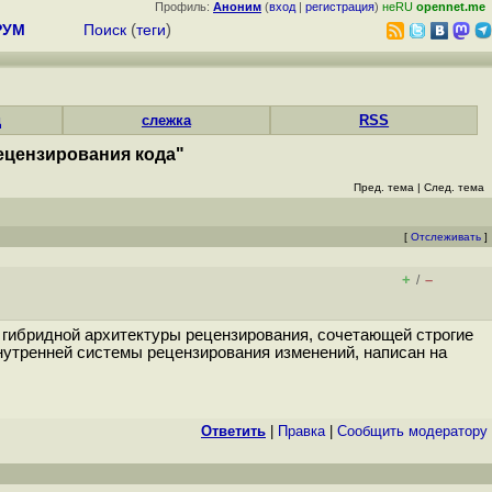
Профиль:
Аноним
(
вход
|
регистрация
)
неRU
opennet.me
РУМ
Поиск
(
теги
)
д
слежка
RSS
ецензирования кода"
Пред. тема
|
След. тема
[
Отслеживать
]
+
–
/
 гибридной архитектуры рецензирования, сочетающей строгие
нутренней системы рецензирования изменений, написан на
Ответить
|
Правка
|
Cообщить модератору