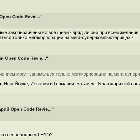
pen Code Revie..."
ые закопирайчены во все щели? вряд ли они при всем желании с
маться только мегакорпорации на мега-супер-компьютерищах?
 Open Code Revie..."
бучением могут заниматься только мегакорпорации на мега-супе
 в Нью-Йорке, Испании и Германии есть меш. Благодаря ней напи
рий Open Code Revie..."
 его несвободным ГНУ")?