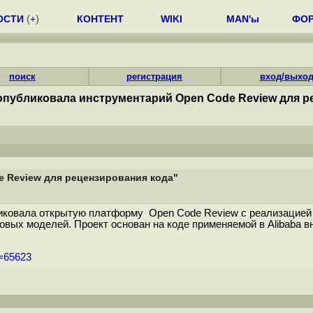
ОСТИ
(
+
)
КОНТЕНТ
WIKI
MAN'ы
ФО
поиск
регистрация
вход/выхо
 опубликовала инструментарий Open Code Review для р
e Review для рецензирования кода"
убликовала открытую платформу Open Code Review с реализацией
вых моделей. Проект основан на коде применяемой в Alibaba в
m=65623