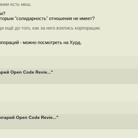
ании есть меш.
ии?
оторым "солидарность" отношения не имеет?
 ещё до того, как за него взялись корпорации.
рпораций - можно посмотреть на Хурд.
рий Open Code Revie..."
тарий Open Code Revie..."