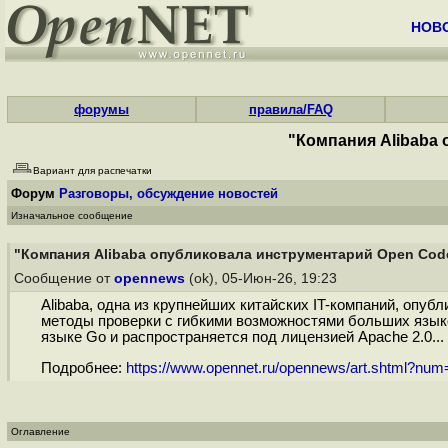
НОВ
форумы
правила/FAQ
"Компания Alibaba
Вариант для распечатки
Форум
Разговоры, обсуждение новостей
Изначальное сообщение
"Компания Alibaba опубликовала инструментарий Open Cod
Сообщение от
opennews
(ok), 05-Июн-26, 19:23
Alibaba, одна из крупнейших китайских IT-компаний, оп
методы проверки с гибкими возможностями больших языко
языке Go и распространяется под лицензией Apache 2.0...
Подробнее:
https://www.opennet.ru/opennews/art.shtml?nu
Оглавление