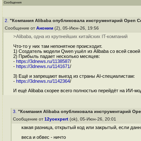
Сообщения
2.
"Компания Alibaba опубликовала инструментарий Open Cod
Сообщение от
Аноним
(2), 05-Июн-26, 19:56
>Alibaba, одна из крупнейших китайских IT-компаний
Что-то у них там непонятное происходит.
1) Создатель модели Qwen ушёл из Alibaba со всей своей
2) Прибыль падает несколько месяцев:
-
https://3dnews.ru/1138587
/
-
https://3dnews.ru/1141671
/
3) Ещё и запрещают выезд из страны AI-специалистам:
-
https://3dnews.ru/1142364
/
И ещё Alibaba скорее всего полностью перейдёт на ИИ-м
3.
"Компания Alibaba опубликовала инструментарий Open
Сообщение от
12yoexpert
(ok), 05-Июн-26, 20:01
какая разница, открытый код или закрытый, если дан
веса и обвес - ничто