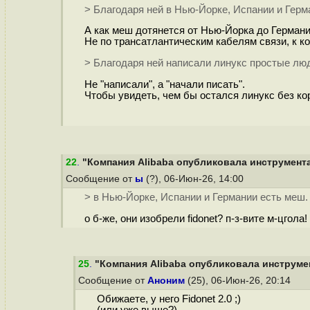
> Благодаря ней в Нью-Йорке, Испании и Герм
А как меш дотянется от Нью-Йорка до Герман
Не по трансатлантическим кабелям связи, к к
> Благодаря ней написали линукс простые люди
Не "написали", а "начали писать".
Чтобы увидеть, чем бы остался линукс без ко
22
.
"Компания Alibaba опубликовала инструмента
Сообщение от
ы
(?), 06-Июн-26, 14:00
> в Нью-Йорке, Испании и Германии есть меш.
о б-же, они изобрели fidonet? п-з-вите м-цгола!
25
.
"Компания Alibaba опубликовала инструмен
Сообщение от
Аноним
(25), 06-Июн-26, 20:14
Обижаете, у него Fidonet 2.0 ;)