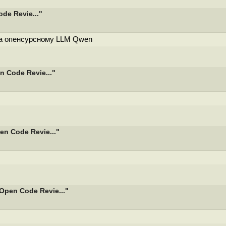
e Revie..."
да опенсурсному LLM Qwen
 Code Revie..."
n Code Revie..."
pen Code Revie..."