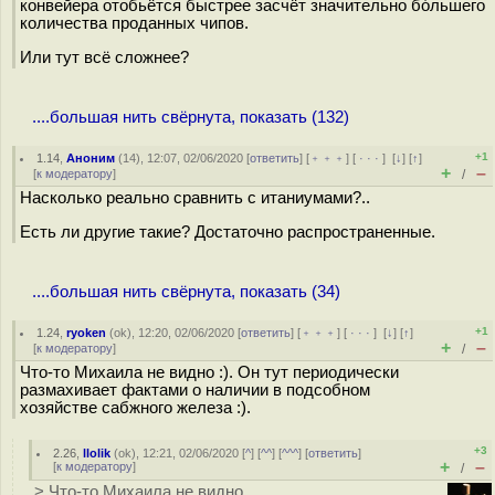
конвейера отобьётся быстрее засчёт значительно бо́льшего
количества проданных чипов.
Или тут всё сложнее?
....большая нить свёрнута, показать (132)
+1
1.14
,
Аноним
(
14
), 12:07, 02/06/2020 [
ответить
] [
﹢﹢﹢
] [
· · ·
]
[
↓
] [
↑
]
+
–
[
к модератору
]
/
Насколько реально сравнить с итаниумами?..
Есть ли другие такие? Достаточно распространенные.
....большая нить свёрнута, показать (34)
+1
1.24
,
ryoken
(
ok
), 12:20, 02/06/2020 [
ответить
] [
﹢﹢﹢
] [
· · ·
]
[
↓
] [
↑
]
+
–
[
к модератору
]
/
Что-то Михаила не видно :). Он тут периодически
размахивает фактами о наличии в подсобном
хозяйстве сабжного железа :).
+3
2.26
,
llolik
(
ok
), 12:21, 02/06/2020 [
^
] [
^^
] [
^^^
] [
ответить
]
+
–
[
к модератору
]
/
> Что-то Михаила не видно