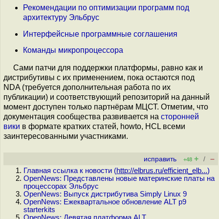
Рекомендации по оптимизации программ под
архитектуру Эльбрус
Интерфейсные программные соглашения
Команды микропроцессора
Сами патчи для поддержки платформы, равно как и
дистрибутивы с их применением, пока остаются под
NDA (требуется дополнительная работа по их
публикации) и соответствующий репозиторий на данный
момент доступен только партнёрам МЦСТ. Отметим, что
документация сообщества развивается на
сторонней
вики
в формате кратких статей, howto, HCL всеми
заинтересованными участниками.
+
–
исправить
/
+48
Главная ссылка к новости (
http://elbrus.ru/efficient_elb...
)
OpenNews: Представлены новые материнские платы на
процессорах Эльбрус
OpenNews: Выпуск дистрибутива Simply Linux 9
OpenNews: Ежеквартальное обновление ALT p9
starterkits
OpenNews: Девятая платформа ALT