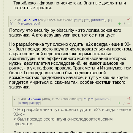
Так яблоко - фирма по-чекистски. Знатные дуэлянты и
патентные тролли.
–1
2.349
,
Аноним
(
245
), 00:24, 03/06/2020 [
^
] [
^^
] [
^^^
] [
ответить
]
[
↓
]
+
–
[
↑
] [
к модератору
]
/
Потому что security by obscurity - это логика основного
заказчика. А кто девушку ужинает, тот ее и танцует.
Но разработчика тут сложно судить. e2k всегда - еще в 90-
х - был прежде всего научно-исследовательским проектом,
в краткосрочной перспективе экспериментальные
архитектуры, для эффективного использования которых
нужны десятилетия исследований, не имеют шансов на
рынке, - а уж на фоне провала Трансметы и Итаниумов тем
более. Господдержка явно была единственной
возможностью продолжить начатое, и тут уж как ни крути
придется мириться с, скажем так, особенностями такого
заказчика.
–2
3.401
,
Аноним
(
400
), 13:27, 03/06/2020 [
^
] [
^^
] [
^^^
] [
ответить
]
+
–
[
к модератору
]
/
> Но разработчика тут сложно судить. e2k всегда - еще в
90-х -
> был прежде всего научно-исследовательским
проектом,
Если так посмотреть, российские космические корабли