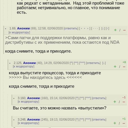
как редхат с метаданными. Над этой проблемой тоже
работаем; нетривиально, но главное, что понимание
есть.
1.69
,
Аноним
(
69
), 12:58, 02/06/2020 [
ответить
] [
﹢﹢﹢
] [
· · ·
]
[
↓
] [
↑
]
+
–
/
[
к модератору
]
>Сами патчи для поддержки платформы, равно как и
дистрибутивы с их применением, пока остаются под NDA
когда снимите, тогда и приходите.
+8
2.125
,
Аноним
(
40
), 14:29, 02/06/2020 [
^
] [
^^
] [
^^^
] [
ответить
]
[
↓
]
+
–
[
к модератору
]
/
когда выпустите процессор, тогда и приходите
>>>>> Вы находитесь здесь <<<<<<
когда снимите, тогда и приходите
–1
3.160
,
Аноним
(
160
), 15:14, 02/06/2020 [
^
] [
^^
] [
^^^
] [
ответить
]
+
–
[
к модератору
]
/
Вы считаете, это можно назвать «выпустили»?
+1
3.248
,
Аноним
(
245
), 19:13, 02/06/2020 [
^
] [
^^
] [
^^^
] [
ответить
]
+
–
[
к модератору
]
/