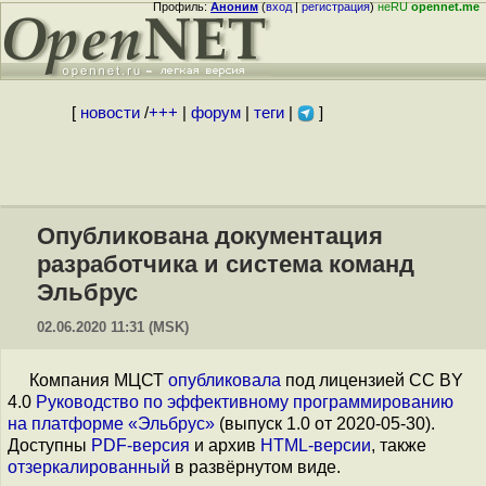
Профиль:
Аноним
(
вход
|
регистрация
)
неRU
opennet.me
[
новости
/
+++
|
форум
|
теги
|
]
Опубликована документация
разработчика и система команд
Эльбрус
02.06.2020 11:31 (MSK)
Компания МЦСТ
опубликовала
под лицензией CC BY
4.0
Руководство по эффективному программированию
на платформе «Эльбрус»
(выпуск 1.0 от 2020-05-30).
Доступны
PDF-версия
и архив
HTML-версии
, также
отзеркалированный
в развёрнутом виде.