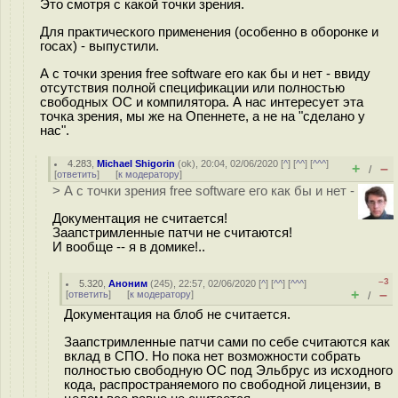
Это смотря с какой точки зрения.
Для практического применения (особенно в оборонке и
госах) - выпустили.
А с точки зрения free software его как бы и нет - ввиду
отсутствия полной спецификации или полностью
свободных ОС и компилятора. А нас интересует эта
точка зрения, мы же на Опеннете, а не на "сделано у
нас".
4.283
,
Michael Shigorin
(
ok
), 20:04, 02/06/2020 [
^
] [
^^
] [
^^^
]
+
–
/
[
ответить
]
[
к модератору
]
> А с точки зрения free software его как бы и нет -
Документация не считается!
Заапстримленные патчи не считаются!
И вообще -- я в домике!..
–3
5.320
,
Аноним
(
245
), 22:57, 02/06/2020 [
^
] [
^^
] [
^^^
]
+
–
[
ответить
]
[
к модератору
]
/
Документация на блоб не считается.
Заапстримленные патчи сами по себе считаются как
вклад в СПО. Но пока нет возможности собрать
полностью свободную ОС под Эльбрус из исходного
кода, распространяемого по свободной лицензии, в