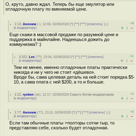
О, круто, давно ждал. Теперь бы еще эмулятор или
отладочную плату по вменяемой цене.
+9
2.13
,
Аноним
(
-
), 12:06, 02/06/2020 [
^
] [
^^
] [
^^^
] [
ответить
]
[
↓
]
+
–
[
к модератору
]
/
Еще скажи в массовой продаже по разумной цене и
поддержка в майнлайне. Надеешься дожить до
коммунизма? :)
+1
3.322
,
Lex
(
??
), 23:04, 02/06/2020 [
^
] [
^^
] [
^^^
] [
ответить
]
+
–
[
к модератору
]
/
Тем не менее, именно отладочные платы практически
никогда и ни у чего не стоят «дёшево».
Вроде бы, сама целевая деталь на ней стоит порядка $5-
10, а сама плата с ней $200, а то и больше.
+1
2.22
,
ryoken
(
ok
), 12:17, 02/06/2020
Скрыто ботом-модератором
+
–
[
к модератору
]
/
+2
2.77
,
Аноним
(
77
), 13:11, 02/06/2020 [
^
] [
^^
] [
^^^
] [
ответить
]
[
↓
]
+
–
[
к модератору
]
/
Если там обычные платы >полторы сотни тыр, то
представляю себе, сколько будет отладочная.