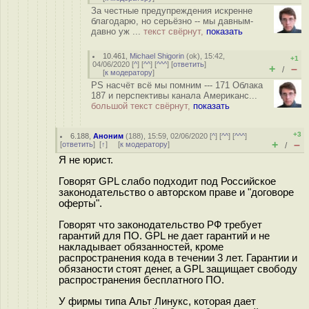
За честные предупреждения искренне
благодарю, но серьёзно -- мы давным-
давно уж ...
текст свёрнут,
показать
10.461
,
Michael Shigorin
(
ok
), 15:42,
+1
04/06/2020 [
^
] [
^^
] [
^^^
] [
ответить
]
+
–
/
[
к модератору
]
PS насчёт всё мы помним --- 171 Облака
187 и перспективы канала Американс...
большой текст свёрнут,
показать
+3
6.188
,
Аноним
(
188
), 15:59, 02/06/2020 [
^
] [
^^
] [
^^^
]
+
–
[
ответить
]
[
↑
] [
к модератору
]
/
Я не юрист.
Говорят GPL слабо подходит под Российское
законодательство о авторском праве и "договоре
оферты".
Говорят что законодательство РФ требует
гарантий для ПО. GPL не дает гарантий и не
накладывает обязанностей, кроме
распространения кода в течении 3 лет. Гарантии и
обязаности стоят денег, а GPL защищает свободу
распространения бесплатного ПО.
У фирмы типа Альт Линукс, которая дает