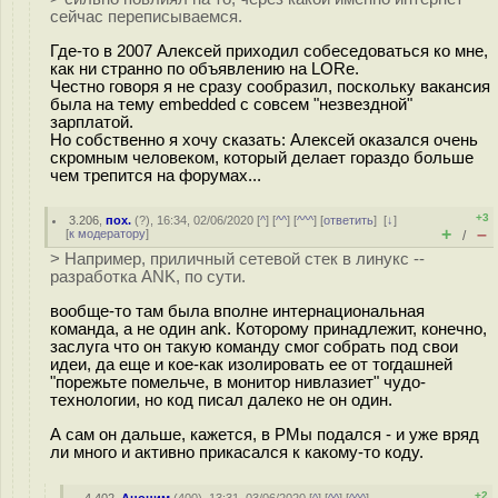
сейчас переписываемся.
Где-то в 2007 Алексей приходил собеседоваться ко мне,
как ни странно по объявлению на LORe.
Честно говоря я не сразу сообразил, поскольку вакансия
была на тему embedded с совсем "незвездной"
зарплатой.
Но собственно я хочу сказать: Алексей оказался очень
скромным человеком, который делает гораздо больше
чем трепится на форумах...
+3
3.206
,
пох.
(
?
), 16:34, 02/06/2020 [
^
] [
^^
] [
^^^
] [
ответить
]
[
↓
]
+
–
[
к модератору
]
/
> Например, приличный сетевой стек в линукс --
разработка ANK, по сути.
вообще-то там была вполне интернациональная
команда, а не один ank. Которому принадлежит, конечно,
заслуга что он такую команду смог собрать под свои
идеи, да еще и кое-как изолировать ее от тогдашней
"порежьте помельче, в монитор нивлазиет" чудо-
технологии, но код писал далеко не он один.
А сам он дальше, кажется, в PMы подался - и уже вряд
ли много и активно прикасался к какому-то коду.
+2