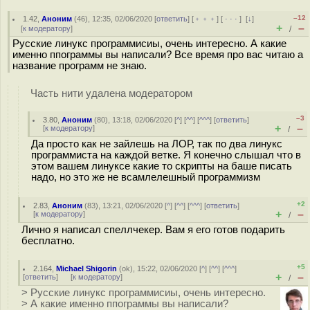
–12
1.42
,
Аноним
(
46
), 12:35, 02/06/2020 [
ответить
] [
﹢﹢﹢
] [
· · ·
]
[
↓
]
+
–
[
к модератору
]
/
Русские линукс программисиы, очень интересно. А какие
именно ппограммы вы написали? Все время про вас читаю а
название программ не знаю.
Часть нити удалена модератором
–3
3.80
,
Аноним
(
80
), 13:18, 02/06/2020 [
^
] [
^^
] [
^^^
] [
ответить
]
+
–
[
к модератору
]
/
Да просто как не зайлешь на ЛОР, так по два линукс
программиста на каждой ветке. Я конечно слышал что в
этом вашем линуксе какие то скрипты на баше писать
надо, но это же не всамлелешный программизм
+2
2.83
,
Аноним
(
83
), 13:21, 02/06/2020 [
^
] [
^^
] [
^^^
] [
ответить
]
+
–
[
к модератору
]
/
Лично я написал спеллчекер. Вам я его готов подарить
бесплатно.
+5
2.164
,
Michael Shigorin
(
ok
), 15:22, 02/06/2020 [
^
] [
^^
] [
^^^
]
+
–
[
ответить
]
[
к модератору
]
/
> Русские линукс программисиы, очень интересно.
> А какие именно ппограммы вы написали?