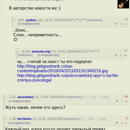
В авторстве новости же :)
+4
3.87
,
ryoken
(
ok
), 13:31, 02/06/2020 [
^
] [
^^
] [
^^^
] [
ответить
]
+
–
[
к модератору
]
/
..блин...
Слон... неприметность...
:D
+1
4.101
,
ананим.orig
(
?
), 13:55, 02/06/2020 [
^
] [
^^
] [
^^^
]
+
–
[
ответить
]
[
к модератору
]
/
ну… считай за хвост ты его подергал
http://blog.getgoodrank.ru/wp-
content/uploads/2016/04/2011831161940216.jpg
http://blog.getgoodrank.ru/polzovatelskij-opyt-s-tochki-
zreniya-psixologa/
–14
1.31
,
анонимно
(
?
), 12:26, 02/06/2020 [
ответить
] [
﹢﹢﹢
] [
· · ·
]
[
↑
]
+
–
[
к модератору
]
/
Жуть какая, зачем это здесь?
–2
1.38
,
InuYasha
(
?
), 12:32, 02/06/2020 [
ответить
] [
﹢﹢﹢
] [
· · ·
]
[
↓
]
+
–
[
к модератору
]
/
Каждый раз, когда кто-то делает закрытый проект,