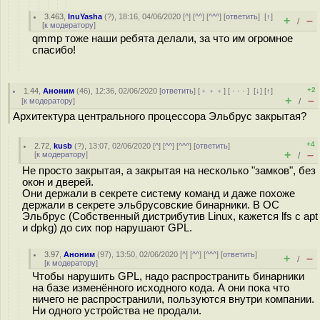
3.463
,
InuYasha
(
?
), 18:16, 04/06/2020 [
^
] [
^^
] [
^^^
] [
ответить
]
[
↑
]
+
–
/
[
к модератору
]
qmmp тоже наши ребята делали, за что им огромное
спасибо!
+2
1.44
,
Аноним
(
46
), 12:36, 02/06/2020 [
ответить
] [
﹢﹢﹢
] [
· · ·
]
[
↓
] [
↑
]
+
–
[
к модератору
]
/
Архитектура центрального процессора Эльбрус закрытая?
+4
2.72
,
kusb
(
?
), 13:07, 02/06/2020 [
^
] [
^^
] [
^^^
] [
ответить
]
+
–
[
к модератору
]
/
Не просто закрытая, а закрытая на несколько "замков", без
окон и дверей.
Они держали в секрете систему команд и даже похоже
держали в секрете эльбрусовские бинарники. В ОС
Эльбрус (Собственный дистрибутив Linux, кажется lfs с apt
и dpkg) до сих пор нарушают GPL.
3.97
,
Аноним
(
97
), 13:50, 02/06/2020 [
^
] [
^^
] [
^^^
] [
ответить
]
+
–
/
[
к модератору
]
Чтобы нарушить GPL, надо распространить бинарники
на базе изменённого исходного кода. А они пока что
ничего не распространили, пользуются внутри компании.
Ни одного устройства не продали.