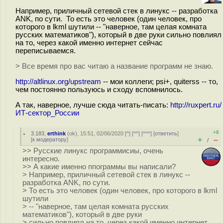
Например, приличный сетевой стек в линукс -- разработка
ANK, по сути. То есть это человек (один человек, про
которого в lkml шутили -- "наверное, там целая комната
русских математиков"), который в две руки сильно повлиял
на то, через какой именно интернет сейчас
переписываемся.
> Все время про вас читаю а название программ не знаю.
http://altlinux.org/upstream
-- мои коллеги; psi+, quiterss -- то,
чем постоянно пользуюсь и сходу вспомнилось.
А так, наверное, лучше сюда читать-писать:
http://ruxpert.ru/
ИТ-сектор_России
+8
3.183
,
erthink
(
ok
), 15:51, 02/06/2020 [
^
] [
^^
] [
^^^
] [
ответить
]
+
–
[
к модератору
]
/
>> Русские линукс программисиы, очень
интересно.
>> А какие именно ппограммы вы написали?
> Например, приличный сетевой стек в линукс --
разработка ANK, по сути.
> То есть это человек (один человек, про которого в lkml
шутили
> -- "наверное, там целая комната русских
математиков"), который в две руки
> сильно повлиял на то, через какой именно интернет