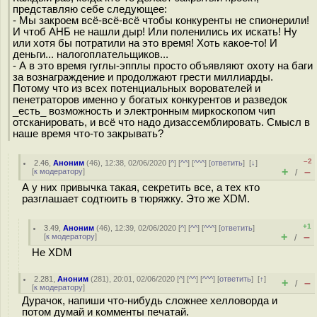
представляю себе следующее:
- Мы закроем всё-всё-всё чтобы конкуренты не спионерили!
И чтоб АНБ не нашли дыр! Или поленились их искать! Ну
или хотя бы потратили на это время! Хоть какое-то! И
деньги... налогоплательщиков...
- А в это время гуглы-эпплы просто объявляют охоту на баги
за вознаграждение и продолжают грести миллиарды.
Потому что из всех потенциальных ворователей и
пенетраторов именно у богатых конкурентов и разведок
_есть_ возможность и электронным миркоскопом чип
отсканировать, и всё что надо дизассемблировать. Смысл в
наше время что-то закрывать?
–2
2.46
,
Аноним
(
46
), 12:38, 02/06/2020 [
^
] [
^^
] [
^^^
] [
ответить
]
[
↓
]
+
–
[
к модератору
]
/
А у них привычка такая, секретить все, а тех кто
разглашает содтюить в тюряжку. Это же XDM.
+1
3.49
,
Аноним
(
46
), 12:39, 02/06/2020 [
^
] [
^^
] [
^^^
] [
ответить
]
+
–
[
к модератору
]
/
Не XDM
2.281
,
Аноним
(
281
), 20:01, 02/06/2020 [
^
] [
^^
] [
^^^
] [
ответить
]
[
↑
]
+
–
/
[
к модератору
]
Дурачок, напиши что-нибудь сложнее хелловорда и
потом думай и комменты печатай.