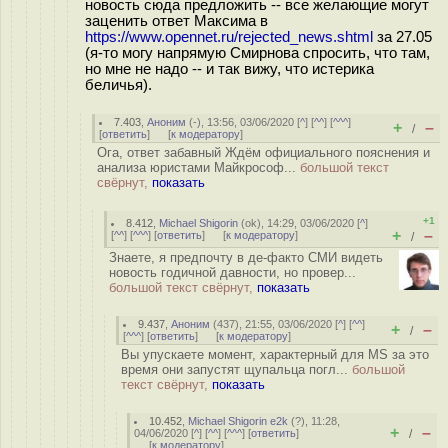
новость сюда предложить -- все желающие могут
заценить ответ Максима в
https://www.opennet.ru/rejected_news.shtml
за 27.05
(я-то могу напрямую Смирнова спросить, что там,
но мне не надо -- и так вижу, что истерика
беличья).
7.403
,
Аноним
(
-
), 13:56, 03/06/2020 [
^
] [
^^
] [
^^^
]
+
–
/
[
ответить
]
[
к модератору
]
Ога, ответ забавный Ждём официального пояснения и
анализа юристами Майкрософ...
большой текст
свёрнут,
показать
+1
8.412
,
Michael Shigorin
(
ok
), 14:29, 03/06/2020 [
^
]
+
–
[
^^
] [
^^^
] [
ответить
]
[
к модератору
]
/
Знаете, я предпочту в де-факто СМИ видеть
новость годичной давности, но провер...
большой текст свёрнут,
показать
9.437
,
Аноним
(
437
), 21:55, 03/06/2020 [
^
] [
^^
]
+
–
/
[
^^^
] [
ответить
]
[
к модератору
]
Вы упускаете момент, характерный для MS за это
время они запустят щупальца погл...
большой
текст свёрнут,
показать
10.452
,
Michael Shigorin e2k
(
?
), 11:28,
+
–
04/06/2020 [
^
] [
^^
] [
^^^
] [
ответить
]
/
[
к модератору
]