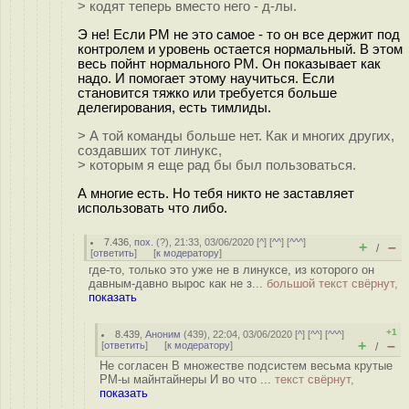
> кодят теперь вместо него - д-лы.
Э не! Если PM не это самое - то он все держит под
контролем и уровень остается нормальный. В этом
весь пойнт нормального PM. Он показывает как
надо. И помогает этому научиться. Если
становится тяжко или требуется больше
делегирования, есть тимлиды.
> А той команды больше нет. Как и многих других,
создавших тот линукс,
> которым я еще рад бы был пользоваться.
А многие есть. Но тебя никто не заставляет
использовать что либо.
7.436
,
пох.
(
?
), 21:33, 03/06/2020 [
^
] [
^^
] [
^^^
]
+
–
/
[
ответить
]
[
к модератору
]
где-то, только это уже не в линуксе, из которого он
давным-давно вырос как не з...
большой текст свёрнут,
показать
+1
8.439
,
Аноним
(
439
), 22:04, 03/06/2020 [
^
] [
^^
] [
^^^
]
+
–
[
ответить
]
[
к модератору
]
/
Не согласен В множестве подсистем весьма крутые
PM-ы майнтайнеры И во что ...
текст свёрнут,
показать