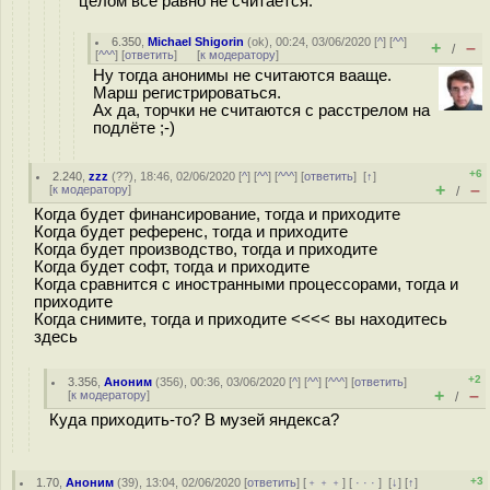
целом все равно не считается.
6.350
,
Michael Shigorin
(
ok
), 00:24, 03/06/2020 [
^
] [
^^
]
+
–
/
[
^^^
] [
ответить
]
[
к модератору
]
Ну тогда анонимы не считаются вааще.
Марш регистрироваться.
Ах да, торчки не считаются с расстрелом на
подлёте ;-)
+6
2.240
,
zzz
(
??
), 18:46, 02/06/2020 [
^
] [
^^
] [
^^^
] [
ответить
]
[
↑
]
+
–
[
к модератору
]
/
Когда будет финансирование, тогда и приходите
Когда будет референс, тогда и приходите
Когда будет производство, тогда и приходите
Когда будет софт, тогда и приходите
Когда сравнится с иностранными процессорами, тогда и
приходите
Когда снимите, тогда и приходите <<<< вы находитесь
здесь
+2
3.356
,
Аноним
(
356
), 00:36, 03/06/2020 [
^
] [
^^
] [
^^^
] [
ответить
]
+
–
[
к модератору
]
/
Куда приходить-то? В музей яндекса?
+3
1.70
,
Аноним
(
39
), 13:04, 02/06/2020 [
ответить
] [
﹢﹢﹢
] [
· · ·
]
[
↓
] [
↑
]