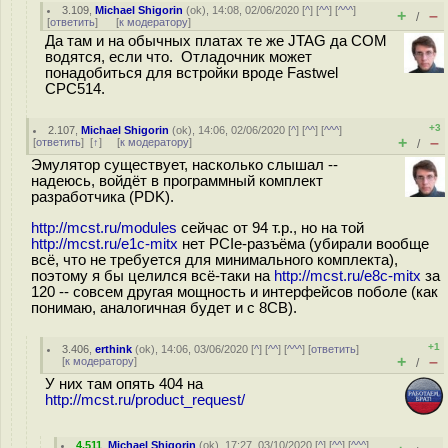
3.109
,
Michael Shigorin
(
ok
), 14:08, 02/06/2020 [
^
] [
^^
] [
^^^
]
+
–
/
[
ответить
]
[
к модератору
]
Да там и на обычных платах те же JTAG да COM
водятся, если что. Отладочник может
понадобиться для встройки вроде Fastwel
CPC514.
+3
2.107
,
Michael Shigorin
(
ok
), 14:06, 02/06/2020 [
^
] [
^^
] [
^^^
]
+
–
[
ответить
]
[
↑
] [
к модератору
]
/
Эмулятор существует, насколько слышал --
надеюсь, войдёт в программный комплект
разработчика (PDK).
http://mcst.ru/modules
сейчас от 94 т.р., но на той
http://mcst.ru/e1c-mitx
нет PCIe-разъёма (убирали вообще
всё, что не требуется для минимального комплекта),
поэтому я бы целился всё-таки на
http://mcst.ru/e8c-mitx
за
120 -- совсем другая мощность и интерфейсов поболе (как
понимаю, аналогичная будет и с 8СВ).
+1
3.406
,
erthink
(
ok
), 14:06, 03/06/2020 [
^
] [
^^
] [
^^^
] [
ответить
]
+
–
[
к модератору
]
/
У них там опять 404 на
http://mcst.ru/product_request/
4.511
,
Michael Shigorin
(
ok
), 17:27, 03/10/2020 [
^
] [
^^
] [
^^^
]