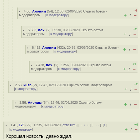
–6
4.66
,
Аноним
(
54
), 12:53, 02/06/2020
Скрыто ботом-
+
–
модератором
[
к модератору
]
/
+2
5.383
,
пох.
(
?
), 09:30, 03/06/2020
Скрыто ботом-
+
–
модератором
[
к модератору
]
/
6.432
,
Аноним
(
432
), 20:39, 03/06/2020
Скрыто ботом-
+
–
/
модератором
[
к модератору
]
+1
7.438
,
пох.
(
?
), 21:56, 03/06/2020
Скрыто ботом-
+
–
модератором
[
к модератору
]
/
+2
2.53
,
kusb
(
?
), 12:42, 02/06/2020
Скрыто ботом-модератором
+
–
[
к модератору
]
/
3.56
,
Аноним
(
54
), 12:46, 02/06/2020
Скрыто ботом-
+
–
/
модератором
[
к модератору
]
+6
1.41
,
123
(
??
), 12:35, 02/06/2020 [
ответить
] [
﹢﹢﹢
] [
· · ·
]
[
↑
]
+
–
[
к модератору
]
/
Хорошая новость, давно ждал.