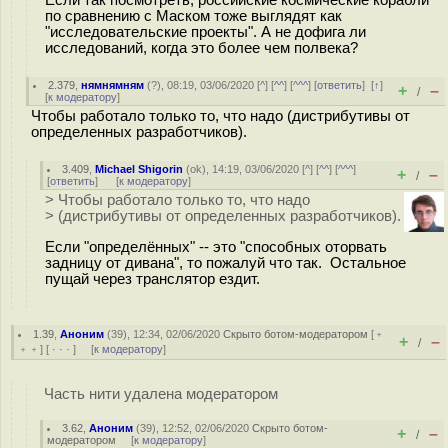
по сравнению с Маском тоже выглядят как
"исследовательские проекты". А не дофига ли
исследований, когда это более чем полвека?
2.379
,
нямнямням
(
?
), 08:19, 03/06/2020 [
^
] [
^^
] [
^^^
] [
ответить
]
[
↑
]
+
–
/
[
к модератору
]
Чтобы работало только то, что надо (дистрибутивы от
определенных разработчиков).
3.409
,
Michael Shigorin
(
ok
), 14:19, 03/06/2020 [
^
] [
^^
] [
^^^
]
+
–
/
[
ответить
]
[
к модератору
]
> Чтобы работало только то, что надо
> (дистрибутивы от определенных разработчиков).
Если "определённых" -- это "способных оторвать
задницу от дивана", то пожалуй что так. Остальное
пущай через транслятор ездит.
1.39
,
Аноним
(
39
), 12:34, 02/06/2020
Скрыто ботом-модератором
[
﹢
+
–
/
﹢﹢
] [
· · ·
] [
к модератору
]
Часть нити удалена модератором
3.62
,
Аноним
(
39
), 12:52, 02/06/2020
Скрыто ботом-
+
–
/
модератором
[
к модератору
]