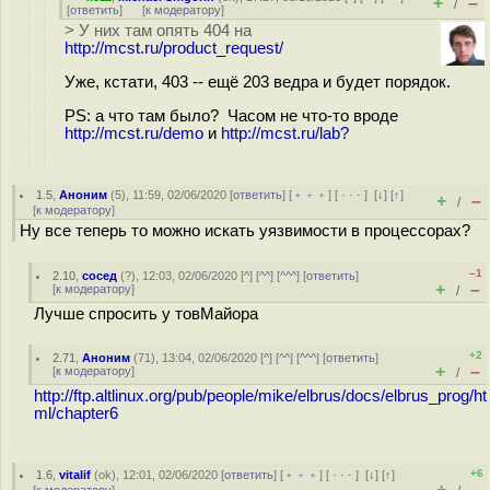
+
–
/
[
ответить
]
[
к модератору
]
> У них там опять 404 на
http://mcst.ru/product_request/
Уже, кстати, 403 -- ещё 203 ведра и будет порядок.
PS: а что там было? Часом не что-то вроде
http://mcst.ru/demo
и
http://mcst.ru/lab?
1.5
,
Аноним
(
5
), 11:59, 02/06/2020 [
ответить
] [
﹢﹢﹢
] [
· · ·
]
[
↓
] [
↑
]
+
–
/
[
к модератору
]
Ну все теперь то можно искать уязвимости в процессорах?
–1
2.10
,
сосед
(
?
), 12:03, 02/06/2020 [
^
] [
^^
] [
^^^
] [
ответить
]
+
–
[
к модератору
]
/
Лучше спросить у товМайора
+2
2.71
,
Аноним
(
71
), 13:04, 02/06/2020 [
^
] [
^^
] [
^^^
] [
ответить
]
+
–
[
к модератору
]
/
http://ftp.altlinux.org/pub/people/mike/elbrus/docs/elbrus_prog/ht
ml/chapter6
+6
1.6
,
vitalif
(
ok
), 12:01, 02/06/2020 [
ответить
] [
﹢﹢﹢
] [
· · ·
]
[
↓
] [
↑
]
+
–