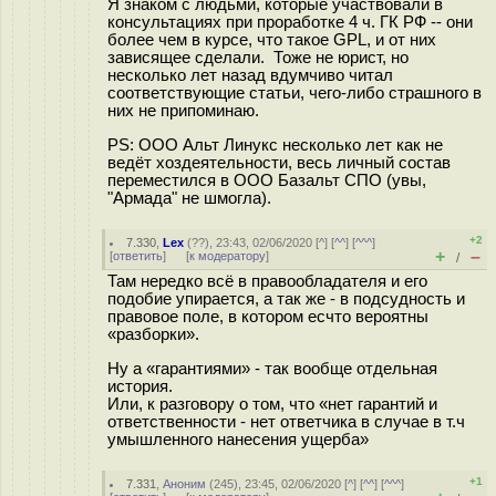
Я знаком с людьми, которые участвовали в
консультациях при проработке 4 ч. ГК РФ -- они
более чем в курсе, что такое GPL, и от них
зависящее сделали. Тоже не юрист, но
несколько лет назад вдумчиво читал
соответствующие статьи, чего-либо страшного в
них не припоминаю.
PS: ООО Альт Линукс несколько лет как не
ведёт хоздеятельности, весь личный состав
переместился в ООО Базальт СПО (увы,
"Армада" не шмогла).
+2
7.330
,
Lex
(
??
), 23:43, 02/06/2020 [
^
] [
^^
] [
^^^
]
+
–
[
ответить
]
[
к модератору
]
/
Там нередко всё в правообладателя и его
подобие упирается, а так же - в подсудность и
правовое поле, в котором есчто вероятны
«разборки».
Ну а «гарантиями» - так вообще отдельная
история.
Или, к разговору о том, что «нет гарантий и
ответственности - нет ответчика в случае в т.ч
умышленного нанесения ущерба»
+1
7.331
,
Аноним
(
245
), 23:45, 02/06/2020 [
^
] [
^^
] [
^^^
]