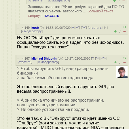
+
–
[
ответить
]
[
к модератору
]
/
Законодательство РФ не требует гарантий для ПО ПО
является объектом авторского ...
большой текст
свёрнут,
показать
+1
4.149
,
kusb
(
?
), 14:58, 02/06/2020 [
^
] [
^^
] [
^^^
] [
ответить
]
[
↑
]
+
–
[
к модератору
]
/
Ну ОС "Эльбрус" для pc можно скачать с
официального сайта, но я видел, что без исходников.
Пишут "ожидается позже".
+2
4.167
,
Michael Shigorin
(
ok
), 15:27, 02/06/2020 [
^
] [
^^
] [
^^^
]
+
–
[
ответить
]
[
к модератору
]
/
> Чтобы нарушить GPL, надо распространить
бинарники
> на базе изменённого исходного кода.
Это не единственный вариант нарушить GPL, но
весьма распространённый.
> А они пока что ничего не распространили,
пользуются внутри компании.
> Ни одного устройства не продали.
Это не так, с ВК "Эльбрус" штатно идёт именно ОС
"Эльбрус" (хотя заказать можно и другие
варианты). МЦСТ подстраховались NDA -- примерно