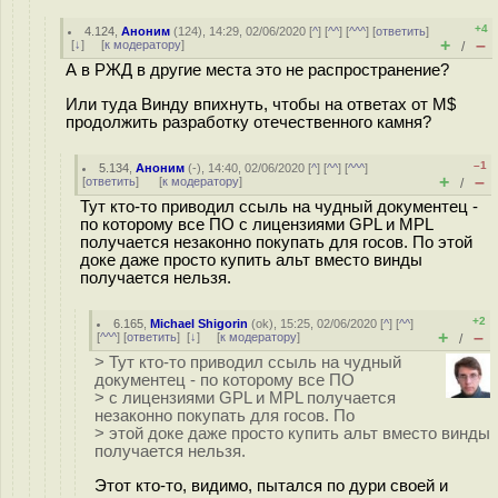
+4
4.124
,
Аноним
(
124
), 14:29, 02/06/2020 [
^
] [
^^
] [
^^^
] [
ответить
]
+
–
[
↓
] [
к модератору
]
/
А в РЖД в другие места это не распространение?
Или туда Винду впихнуть, чтобы на ответах от M$
продолжить разработку отечественного камня?
–1
5.134
,
Аноним
(
-
), 14:40, 02/06/2020 [
^
] [
^^
] [
^^^
]
+
–
[
ответить
]
[
к модератору
]
/
Тут кто-то приводил ссыль на чудный документец -
по которому все ПО с лицензиями GPL и MPL
получается незаконно покупать для госов. По этой
доке даже просто купить альт вместо винды
получается нельзя.
+2
6.165
,
Michael Shigorin
(
ok
), 15:25, 02/06/2020 [
^
] [
^^
]
+
–
[
^^^
] [
ответить
]
[
↓
] [
к модератору
]
/
> Тут кто-то приводил ссыль на чудный
документец - по которому все ПО
> с лицензиями GPL и MPL получается
незаконно покупать для госов. По
> этой доке даже просто купить альт вместо винды
получается нельзя.
Этот кто-то, видимо, пытался по дури своей и