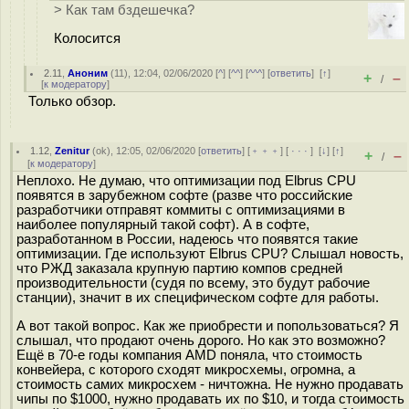
> Как там бздешечка?
Колосится
2.11
,
Аноним
(
11
), 12:04, 02/06/2020 [
^
] [
^^
] [
^^^
] [
ответить
]
[
↑
]
+
–
/
[
к модератору
]
Только обзор.
1.12
,
Zenitur
(
ok
), 12:05, 02/06/2020 [
ответить
] [
﹢﹢﹢
] [
· · ·
]
[
↓
] [
↑
]
+
–
/
[
к модератору
]
Неплохо. Не думаю, что оптимизации под Elbrus CPU
появятся в зарубежном софте (разве что российские
разработчики отправят коммиты с оптимизациями в
наиболее популярный такой софт). А в софте,
разработанном в России, надеюсь что появятся такие
оптимизации. Где используют Elbrus CPU? Слышал новость,
что РЖД заказала крупную партию компов средней
производительности (судя по всему, это будут рабочие
станции), значит в их специфическом софте для работы.
А вот такой вопрос. Как же приобрести и попользоваться? Я
слышал, что продают очень дорого. Но как это возможно?
Ещё в 70-е годы компания AMD поняла, что стоимость
конвейера, с которого сходят микросхемы, огромна, а
стоимость самих микросхем - ничтожна. Не нужно продавать
чипы по $1000, нужно продавать их по $10, и тогда стоимость