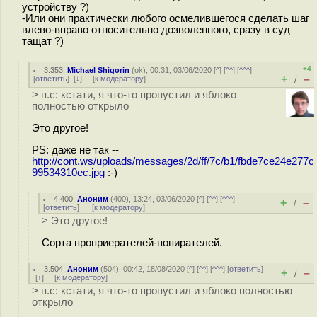
устройству ?)
-Или они практически любого осмелившегося сделать шаг
влево-вправо относительно дозволенного, сразу в суд
тащат ?)
+4
3.353
,
Michael Shigorin
(
ok
), 00:31, 03/06/2020 [
^
] [
^^
] [
^^^
]
+
–
[
ответить
]
[
↓
] [
к модератору
]
/
> п.с: кстати, я что-то пропустил и яблоко
полностью открыло
Это другое!
PS: даже не так --
http://cont.ws/uploads/messages/2d/ff/7c/b1/fbde7ce24e277c
99534310ec.jpg
:-)
4.400
,
Аноним
(
400
), 13:24, 03/06/2020 [
^
] [
^^
] [
^^^
]
+
–
/
[
ответить
]
[
к модератору
]
> Это другое!
Сорта проприерателей-попирателей.
3.504
,
Аноним
(
504
), 00:42, 18/08/2020 [
^
] [
^^
] [
^^^
] [
ответить
]
+
–
/
[
↑
] [
к модератору
]
> п.с: кстати, я что-то пропустил и яблоко полностью
открыло