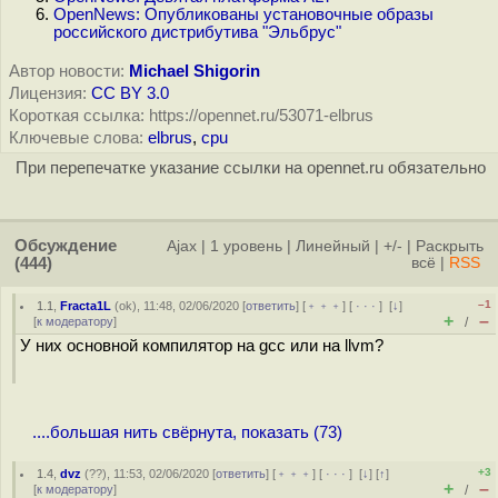
OpenNews: Опубликованы установочные образы
российского дистрибутива "Эльбрус"
Автор новости:
Michael Shigorin
Лицензия:
CC BY 3.0
Короткая ссылка: https://opennet.ru/53071-elbrus
Ключевые слова:
elbrus
,
cpu
При перепечатке указание ссылки на opennet.ru обязательно
Обсуждение
Ajax
|
1 уровень
|
Линейный
|
+/-
|
Раскрыть
(444)
всё
|
RSS
–1
1.1
,
Fracta1L
(
ok
), 11:48, 02/06/2020 [
ответить
] [
﹢﹢﹢
] [
· · ·
]
[
↓
]
+
–
[
к модератору
]
/
У них основной компилятор на gcc или на llvm?
....большая нить свёрнута, показать (73)
+3
1.4
,
dvz
(
??
), 11:53, 02/06/2020 [
ответить
] [
﹢﹢﹢
] [
· · ·
]
[
↓
] [
↑
]
+
–
[
к модератору
]
/