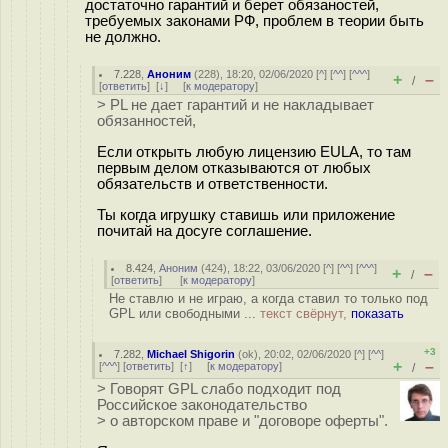
достаточно гарантий и берет обязаностей,
требуемых законами РФ, проблем в теории быть
не должно.
7.228
,
Аноним
(
228
), 18:20, 02/06/2020 [
^
] [
^^
] [
^^^
]
+
–
/
[
ответить
]
[
↓
] [
к модератору
]
> PL не дает гарантий и не накладывает
обязанностей,
Если открыть любую лицензию EULA, то там
первым делом отказываются от любых
обязательств и ответственности.
Ты когда игрушку ставишь или приложение
почитай на досуге соглашение.
8.424
,
Аноним
(
424
), 18:22, 03/06/2020 [
^
] [
^^
] [
^^^
]
+
–
/
[
ответить
]
[
к модератору
]
Не ставлю и не играю, а когда ставил то только под
GPL или свободными ...
текст свёрнут,
показать
+3
7.282
,
Michael Shigorin
(
ok
), 20:02, 02/06/2020 [
^
] [
^^
]
+
–
[
^^^
] [
ответить
]
[
↑
] [
к модератору
]
/
> Говорят GPL слабо подходит под
Российское законодательство
> о авторском праве и "договоре оферты".