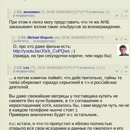
+1
2.302
,
анонимно
(
?
), 20:48, 02/06/2020 [
^
] [
^^
] [
^^^
] [
ответить
]
[
↓
]
+
–
[
к модератору
]
/
При этом я легко могу представить что те же АНБ
заказывают взлом таких эльбрусов за вознаграждение.
3.306
,
Michael Shigorin
(
ok
), 20:58, 02/06/2020 [
^
] [
^^
] [
^^^
]
+
–
/
[
ответить
]
[
к модератору
]
О, про это даже фильм есть:
http://youtu.be/J0zb_CoPQws
;-)
(правда, на три секундочки короче, чем надо бы)
+1
2.328
,
Lex
(
??
), 23:37, 02/06/2020 [
^
] [
^^
] [
^^^
] [
ответить
]
[
↓
] [
↑
]
+
–
[
к модератору
]
/
... а потом хомячок поймёт, что действительно_тайны те
типЫ оберегают гораздо серьезней в т.ч и российских
деятелей.
Вы даже свежайшие матрицы у поставщика купить не
сможете без кучи бумажек, в т.ч соглашения о
неразглашении( хотя, казалось бы, сами модули чуть ли не
в каждом телефоне нынче стоят ).
Примерно аналогично будет и с остальным..
п.с: кстати, я что-то пропустил и яблоко полностью
открыло все свои исходники и данные по «железу» и его