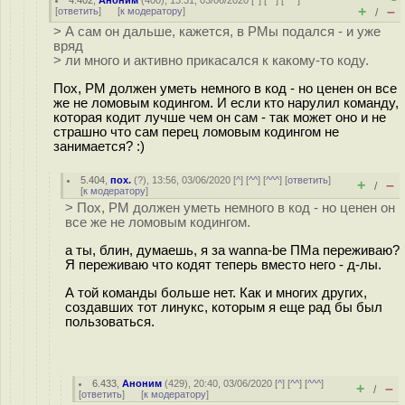
4.402
,
Аноним
(
400
), 13:31, 03/06/2020 [
^
] [
^^
] [
^^^
]
+
–
[
ответить
]
[
к модератору
]
/
> А сам он дальше, кажется, в PMы подался - и уже
вряд
> ли много и активно прикасался к какому-то коду.
Пох, PM должен уметь немного в код - но ценен он все
же не ломовым кодингом. И если кто нарулил команду,
которая кодит лучше чем он сам - так может оно и не
страшно что сам перец ломовым кодингом не
занимается? :)
5.404
,
пох.
(
?
), 13:56, 03/06/2020 [
^
] [
^^
] [
^^^
] [
ответить
]
+
–
/
[
к модератору
]
> Пох, PM должен уметь немного в код - но ценен он
все же не ломовым кодингом.
а ты, блин, думаешь, я за wanna-be ПМа переживаю?
Я переживаю что кодят теперь вместо него - д-лы.
А той команды больше нет. Как и многих других,
создавших тот линукс, которым я еще рад бы был
пользоваться.
6.433
,
Аноним
(
429
), 20:40, 03/06/2020 [
^
] [
^^
] [
^^^
]
+
–
/
[
ответить
]
[
к модератору
]