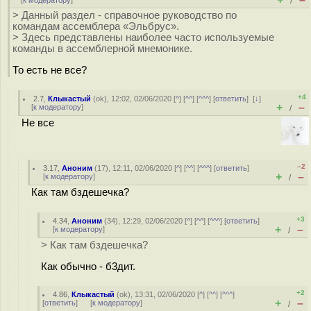
[
к модератору
]
/
> Данный раздел - справочное руководство по
командам ассемблера «Эльбрус».
> Здесь представлены наиболее часто используемые
команды в ассемблерной мнемонике.
То есть не все?
+4
2.7
,
Клыкастый
(
ok
), 12:02, 02/06/2020 [
^
] [
^^
] [
^^^
] [
ответить
]
[
↓
]
+
–
[
к модератору
]
/
Не все
–2
3.17
,
Аноним
(
17
), 12:11, 02/06/2020 [
^
] [
^^
] [
^^^
] [
ответить
]
+
–
[
к модератору
]
/
Как там бздешечка?
+3
4.34
,
Аноним
(
34
), 12:29, 02/06/2020 [
^
] [
^^
] [
^^^
] [
ответить
]
+
–
[
к модератору
]
/
> Как там бздешечка?
Как обычно - б3дит.
+2
4.86
,
Клыкастый
(
ok
), 13:31, 02/06/2020 [
^
] [
^^
] [
^^^
]
+
–
[
ответить
]
[
к модератору
]
/