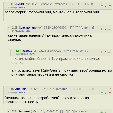
1.11
,
JL2001
(
ok
), 11:26, 22/04/2020 [
ответить
] [
﹢﹢﹢
] [
· · ·
]
[
↓
] [
↑
]
+
–
/
[
к модератору
]
репозитории, говорили они, мантейнеры, говорили они
2.29
,
Константавр
(
ok
), 15:10, 22/04/2020 [
^
] [
^^
] [
^^^
] [
ответить
]
+
–
/
[
к модератору
]
какие майнтейнеры? Там практически анонимная
свалка.
3.57
,
JL2001
(
ok
), 13:04, 24/04/2020 [
^
] [
^^
] [
^^^
] [
ответить
]
+
–
/
[
к модератору
]
> какие майнтейнеры? Там практически анонимная
свалка.
а кто, используя RubyGems, понимает это? большинство
считают репозиторием а не свалкой
–1
1.18
,
Аноним
(
18
), 12:16, 22/04/2020 [
ответить
] [
﹢﹢﹢
] [
· · ·
]
[
↓
] [
↑
]
+
–
[
к модератору
]
/
"невнимательный разработчик".. ох уж эта ваша
политкорректность.
2.30
,
Аноним
(
30
), 15:13, 22/04/2020 [
^
] [
^^
] [
^^^
] [
ответить
]
+
–