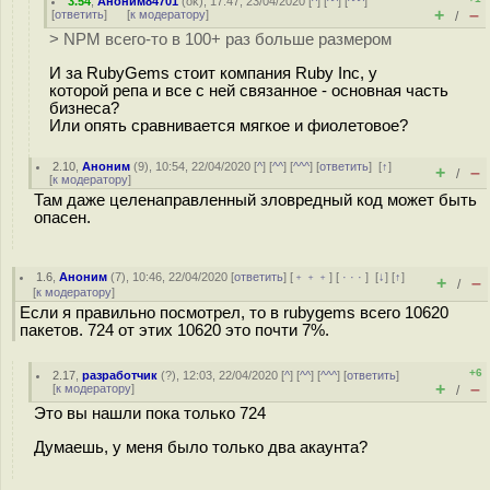
3.54
,
Аноним84701
(
ok
), 17:47, 23/04/2020 [
^
] [
^^
] [
^^^
]
+
–
[
ответить
]
[
к модератору
]
/
> NPM всего-то в 100+ раз больше размером
И за RubyGems стоит компания Ruby Inc, у
которой репа и все с ней связанное - основная часть
бизнеса?
Или опять сравнивается мягкое и фиолетовое?
2.10
,
Аноним
(
9
), 10:54, 22/04/2020 [
^
] [
^^
] [
^^^
] [
ответить
]
[
↑
]
+
–
/
[
к модератору
]
Там даже целенаправленный зловредный код может быть
опасен.
1.6
,
Аноним
(
7
), 10:46, 22/04/2020 [
ответить
] [
﹢﹢﹢
] [
· · ·
]
[
↓
] [
↑
]
+
–
/
[
к модератору
]
Если я правильно посмотрел, то в rubygems всего 10620
пакетов. 724 от этих 10620 это почти 7%.
+6
2.17
,
разработчик
(
?
), 12:03, 22/04/2020 [
^
] [
^^
] [
^^^
] [
ответить
]
+
–
[
к модератору
]
/
Это вы нашли пока только 724
Думаешь, у меня было только два акаунта?