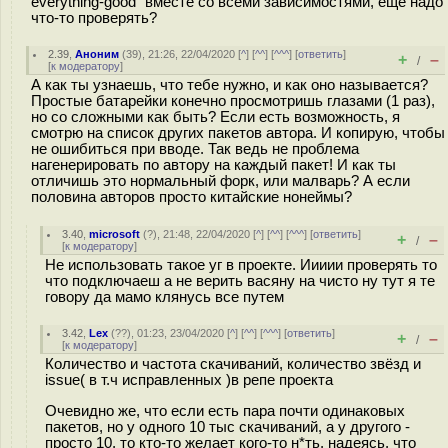
everything-good" вместе со всеми зависимостями, ещё надо
что-то проверять?
2.39
,
Аноним
(
39
), 21:26, 22/04/2020 [
^
] [
^^
] [
^^^
] [
ответить
]
+
–
/
[
к модератору
]
А как ты узнаешь, что тебе нужно, и как оно называется?
Простые батарейки конечно просмотришь глазами (1 раз),
но со сложными как быть? Если есть возможность, я
смотрю на список других пакетов автора. И копирую, чтобы
не ошибиться при вводе. Так ведь не проблема
нагенерировать по автору на каждый пакет! И как ты
отличишь это нормальный форк, или малварь? А если
половина авторов просто китайские нонеймы?
3.40
,
microsoft
(
?
), 21:48, 22/04/2020 [
^
] [
^^
] [
^^^
] [
ответить
]
+
–
/
[
к модератору
]
Не использовать такое уг в проекте. Иииии проверять то
что подключаеш а не верить васяну на чисто ну тут я те
говору да мамо клянусь все путем
3.42
,
Lex
(
??
), 01:23, 23/04/2020 [
^
] [
^^
] [
^^^
] [
ответить
]
+
–
/
[
к модератору
]
Количество и частота скачиваний, количество звёзд и
issue( в т.ч исправленных )в репе проекта
Очевидно же, что если есть пара почти одинаковых
пакетов, но у одного 10 тыс скачиваний, а у другого -
просто 10, то кто-то желает кого-то н*ть, надеясь, что