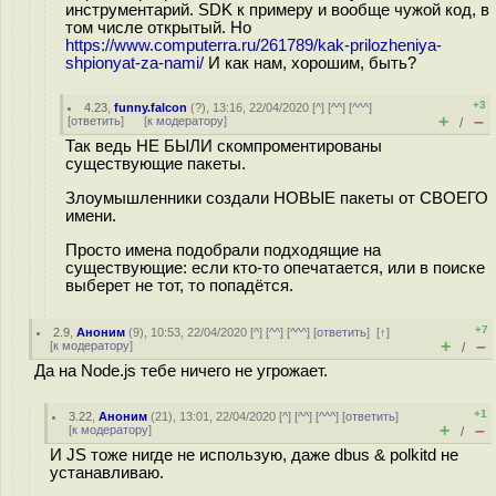
инструментарий. SDK к примеру и вообще чужой код, в
том числе открытый. Но
https://www.computerra.ru/261789/kak-prilozheniya-
shpionyat-za-nami/
И как нам, хорошим, быть?
+3
4.23
,
funny.falcon
(
?
), 13:16, 22/04/2020 [
^
] [
^^
] [
^^^
]
+
–
[
ответить
]
[
к модератору
]
/
Так ведь НЕ БЫЛИ скомпроментированы
существующие пакеты.
Злоумышленники создали НОВЫЕ пакеты от СВОЕГО
имени.
Просто имена подобрали подходящие на
существующие: если кто-то опечатается, или в поиске
выберет не тот, то попадётся.
+7
2.9
,
Аноним
(
9
), 10:53, 22/04/2020 [
^
] [
^^
] [
^^^
] [
ответить
]
[
↑
]
+
–
[
к модератору
]
/
Да на Node.js тебе ничего не угрожает.
+1
3.22
,
Аноним
(
21
), 13:01, 22/04/2020 [
^
] [
^^
] [
^^^
] [
ответить
]
+
–
[
к модератору
]
/
И JS тоже нигде не использую, даже dbus & polkitd не
устанавливаю.