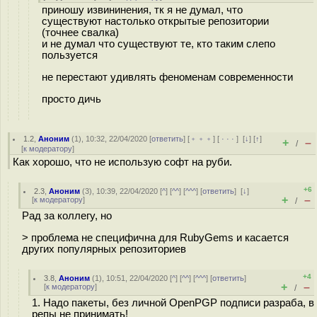
приношу извининения, тк я не думал, что
существуют настолько открытые репозитории
(точнее свалка)
и не думал что существуют те, кто таким слепо
пользуется
не перестают удивлять феноменам современности
просто дичь
1.2
,
Аноним
(
1
), 10:32, 22/04/2020 [
ответить
] [
﹢﹢﹢
] [
· · ·
]
[
↓
] [
↑
]
+
–
/
[
к модератору
]
Как хорошо, что не использую софт на руби.
+6
2.3
,
Аноним
(
3
), 10:39, 22/04/2020 [
^
] [
^^
] [
^^^
] [
ответить
]
[
↓
]
+
–
[
к модератору
]
/
Рад за коллегу, но
> проблема не специфична для RubyGems и касается
других популярных репозиториев
+4
3.8
,
Аноним
(
1
), 10:51, 22/04/2020 [
^
] [
^^
] [
^^^
] [
ответить
]
+
–
[
к модератору
]
/
1. Надо пакеты, без личной OpenPGP подписи разраба, в
репы не принимать!