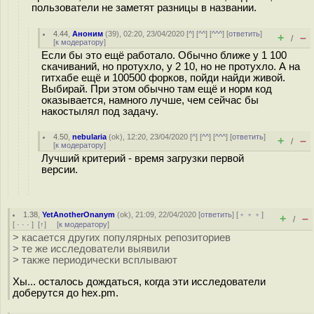
пользователи не заметят разницы в названии.
4.44
,
Аноним
(
39
), 02:20, 23/04/2020 [
^
] [
^^
] [
^^^
] [
ответить
]
+
–
/
[
к модератору
]
Если бы это ещё работало. Обычно ближе у 1 100
скачиваний, но протухло, у 2 10, но не протухло. А на
гитхабе ещё и 100500 форков, пойди найди живой.
Выбирай. При этом обычно там ещё и норм код
оказывается, намного лучше, чем сейчас бы
накостылял под задачу.
4.50
,
nebularia
(
ok
), 12:20, 23/04/2020 [
^
] [
^^
] [
^^^
] [
ответить
]
+
–
/
[
к модератору
]
Лучший критерий - время загрузки первой
версии.
1.38
,
YetAnotherOnanym
(
ok
), 21:09, 22/04/2020 [
ответить
] [
﹢﹢﹢
]
+
–
/
[
· · ·
]
[
↑
] [
к модератору
]
> касается других популярных репозиториев
> те же исследователи выявили
> также периодически всплывают
Хы... осталось дождаться, когда эти исследователи
доберутся до hex.pm.