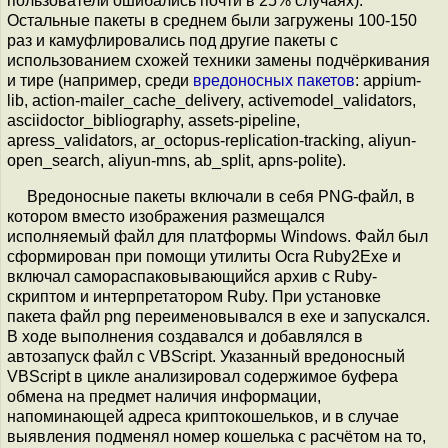
пользователи ошибались почти в 25% случаях).
Остальные пакеты в среднем были загружены 100-150
раз и камуфлировались под другие пакеты с
использованием схожей техники замены подчёркивания
и тире (например, среди
вредоносных пакетов
: appium-
lib, action-mailer_cache_delivery, activemodel_validators,
asciidoctor_bibliography, assets-pipeline,
apress_validators, ar_octopus-replication-tracking, aliyun-
open_search, aliyun-mns, ab_split, apns-polite).
Вредоносные пакеты включали в себя PNG-файл, в
котором вместо изображения размещался
исполняемый файл для платформы Windows. Файл был
сформирован при помощи утилиты Ocra Ruby2Exe и
включал самораспаковывающийся архив с Ruby-
скриптом и интерпретатором Ruby. При установке
пакета файл png переименовывался в exe и запускался.
В ходе выполнения создавался и добавлялся в
автозапуск файл с VBScript. Указанный вредоносный
VBScript в цикле анализировал содержимое буфера
обмена на предмет наличия информации,
напоминающей адреса криптокошельков, и в случае
выявления подменял номер кошелька с расчётом на то,