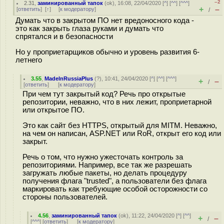
–2
2.31
,
заминированный тапок
(
ok
), 16:08, 22/04/2020 [
^
] [
^^
] [
^^^
]
+
–
[
ответить
]
[
↑
] [
к модератору
]
/
Думать что в закрытом ПО нет вредоносного кода -
это как закрыть глаза руками и думать что
спрятался и в безопасности
Но у проприетарщиков обычно и уровень развития 6-
летнего
3.55
,
MadeInRussiaPlus
(
?
), 10:41, 24/04/2020 [
^
] [
^^
] [
^^^
]
+
–
/
[
ответить
]
[
к модератору
]
При чем тут закрытый код? Речь про открытые
репозитории, неважно, что в них лежит, проприетарной
или открытое ПО.
Это как сайт без HTTPS, открытый для MITM. Неважно,
на чем он написан, ASP.NET или RoR, открыт его код или
закрыт.
Речь о том, что нужно ужесточать контроль за
репозиториями. Например, все так же разрешать
загружать любые пакеты, но делать процедуру
получения флага "trusted", а пользователи без флага
маркировать как требующие особой осторожности со
стороны пользователей.
4.56
,
заминированный тапок
(
ok
), 11:22, 24/04/2020 [
^
] [
^^
]
+
–
/
[
^^^
] [
ответить
]
[
к модератору
]