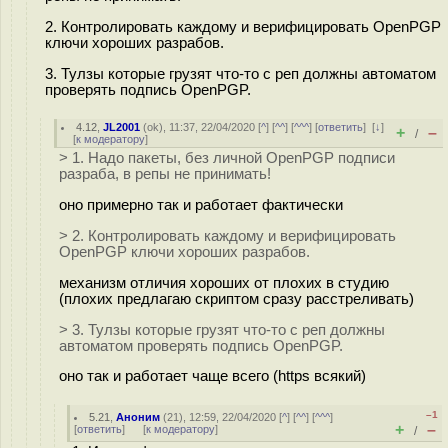
2. Контролировать каждому и верифицировать OpenPGP
ключи хороших разрабов.
3. Тулзы которые грузят что-то с реп должны автоматом
проверять подпись OpenPGP.
4.12
,
JL2001
(
ok
), 11:37, 22/04/2020 [
^
] [
^^
] [
^^^
] [
ответить
]
[
↓
]
+
–
/
[
к модератору
]
> 1. Надо пакеты, без личной OpenPGP подписи
разраба, в репы не принимать!
оно примерно так и работает фактически
> 2. Контролировать каждому и верифицировать
OpenPGP ключи хороших разрабов.
механизм отличия хороших от плохих в студию
(плохих предлагаю скриптом сразу расстреливать)
> 3. Тулзы которые грузят что-то с реп должны
автоматом проверять подпись OpenPGP.
оно так и работает чаще всего (https всякий)
–1
5.21
,
Аноним
(
21
), 12:59, 22/04/2020 [
^
] [
^^
] [
^^^
]
+
–
[
ответить
]
[
к модератору
]
/