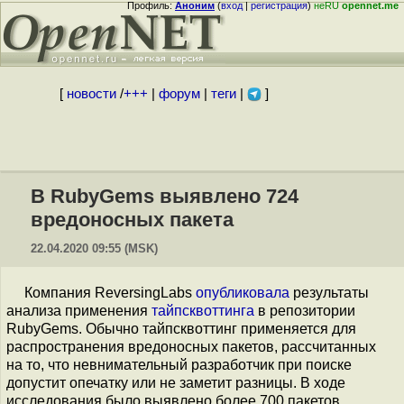
Профиль:
Аноним
(
вход
|
регистрация
)
неRU
opennet.me
[
новости
/
+++
|
форум
|
теги
|
]
В RubyGems выявлено 724
вредоносных пакета
22.04.2020 09:55 (MSK)
Компания ReversingLabs
опубликовала
результаты
анализа применения
тайпсквоттинга
в репозитории
RubyGems. Обычно тайпсквоттинг применяется для
распространения вредоносных пакетов, рассчитанных
на то, что невнимательный разработчик при поиске
допустит опечатку или не заметит разницы. В ходе
исследования было выявлено более 700 пакетов,