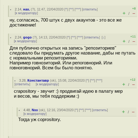
+8
2.14
,
нах.
(
?
), 11:47, 22/04/2020 [
^
] [
^^
] [
^^^
] [
ответить
]
+
–
[
к модератору
]
/
ну, согласись, 700 штук с двух акаунтов - это все же
достижение!
+11
2.24
,
gogo
(
?
), 14:13, 22/04/2020 [
^
] [
^^
] [
^^^
] [
ответить
]
[
↓
]
+
–
[
к модератору
]
/
Для публично открытых на запись "репозиториев"
следовало бы придумать другое название, дабы не путать
с нормальными репозиториями.
Например говнозиторий. Или репоговнорий. Или
говноговнорий. Всем бы было понятно.
+12
3.28
,
Константавр
(
ok
), 15:08, 22/04/2020 [
^
] [
^^
] [
^^^
]
+
–
[
ответить
]
[
к модератору
]
/
crapository - звучит :) продвигай идею в палату мер
и весов, мы тебя поддержим :)
4.48
,
Nxx
(
ok
), 12:16, 23/04/2020 [
^
] [
^^
] [
^^^
] [
ответить
]
+
–
/
[
к модератору
]
Тогда уж coprository.