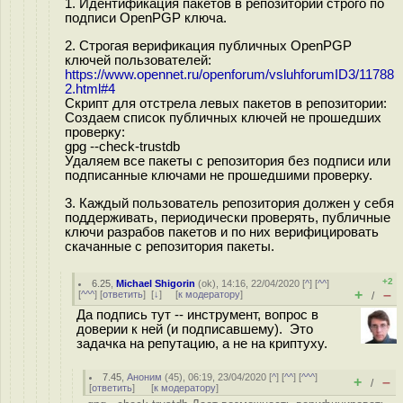
1. Идентификация пакетов в репозитории строго по
подписи OpenPGP ключа.
2. Строгая верификация публичных OpenPGP
ключей пользователей:
https://www.opennet.ru/openforum/vsluhforumID3/11788
2.html#4
Скрипт для отстрела левых пакетов в репозитории:
Создаем список публичных ключей не прошедших
проверку:
gpg --check-trustdb
Удаляем все пакеты с репозитория без подписи или
подписанные ключами не прошедшими проверку.
3. Каждый пользователь репозитория должен у себя
поддерживать, периодически проверять, публичные
ключи разрабов пакетов и по них верифицировать
скачанные с репозитория пакеты.
+2
6.25
,
Michael Shigorin
(
ok
), 14:16, 22/04/2020 [
^
] [
^^
]
+
–
[
^^^
] [
ответить
]
[
↓
] [
к модератору
]
/
Да подпись тут -- инструмент, вопрос в
доверии к ней (и подписавшему). Это
задачка на репутацию, а не на криптуху.
7.45
,
Аноним
(
45
), 06:19, 23/04/2020 [
^
] [
^^
] [
^^^
]
+
–
/
[
ответить
]
[
к модератору
]