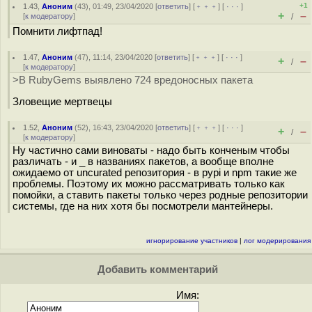
+1
1.43
,
Аноним
(
43
), 01:49, 23/04/2020 [
ответить
] [
﹢﹢﹢
] [
· · ·
]
+
–
[
к модератору
]
/
Помнити лифтпад!
1.47
,
Аноним
(
47
), 11:14, 23/04/2020 [
ответить
] [
﹢﹢﹢
] [
· · ·
]
+
–
/
[
к модератору
]
>В RubyGems выявлено 724 вредоносных пакета
Зловещие мертвецы
1.52
,
Аноним
(
52
), 16:43, 23/04/2020 [
ответить
] [
﹢﹢﹢
] [
· · ·
]
+
–
/
[
к модератору
]
Ну частично сами виноваты - надо быть конченым чтобы
различать - и _ в названиях пакетов, а вообще вполне
ожидаемо от uncurated репозитория - в pypi и npm такие же
проблемы. Поэтому их можно рассматривать только как
помойки, а ставить пакеты только через родные репозитории
системы, где на них хотя бы посмотрели мантейнеры.
игнорирование участников
|
лог модерирования
Добавить комментарий
Имя: