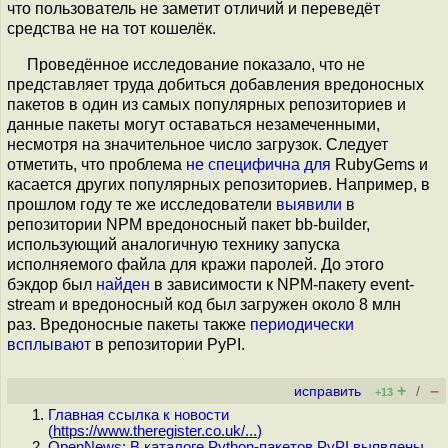
что пользователь не заметит отличий и переведёт
средства не на тот кошелёк.
Проведённое исследование показало, что не
представляет труда добиться добавления вредоносных
пакетов в один из самых популярных репозиториев и
данные пакеты могут оставаться незамеченными,
несмотря на значительное число загрузок. Следует
отметить, что проблема
не
специфична
для
RubyGems и
касается других популярных репозиториев. Например, в
прошлом году те же исследователи
выявили
в
репозитории NPM вредоносный пакет bb-builder,
использующий аналогичную технику запуска
исполняемого файла для кражи паролей. До этого
бэкдор был
найден
в зависимости к NPM-пакету event-
stream и вредоносный код был загружен около 8 млн
раз. Вредоносные пакеты также
периодически
всплывают
в репозитории PyPI.
+
–
исправить
/
+13
Главная ссылка к новости
(
https://www.theregister.co.uk/...
)
OpenNews: В каталоге Python-пакетов PyPI выявлены