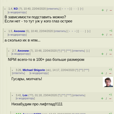
1.4
,
КО
(
?
), 10:40, 22/04/2020 [
ответить
] [
﹢﹢﹢
] [
· · ·
]
[
↑
]
+
–
/
[
к модератору
]
В зависимости подставить можно?
Если нет - то тут уж у кого глаз острее
+1
1.5
,
Аноним
(
5
), 10:40, 22/04/2020 [
ответить
] [
﹢﹢﹢
] [
· · ·
]
[
↓
]
+
–
[
к модератору
]
/
а сколько их в нпм...
+1
2.7
,
Аноним
(
7
), 10:48, 22/04/2020 [
^
] [
^^
] [
^^^
] [
ответить
]
[
↓
]
+
–
[
к модератору
]
/
NPM всего-то в 100+ раз больше размером
+1
3.26
,
Michael Shigorin
(
ok
), 14:17, 22/04/2020 [
^
] [
^^
] [
^^^
]
+
–
[
ответить
]
[
к модератору
]
/
Гусары, молчать!
+1
3.41
,
Lex
(
??
), 01:18, 23/04/2020 [
^
] [
^^
] [
^^^
] [
ответить
]
+
–
[
к модератору
]
/
Низабудим про лифтпад!!111
+1