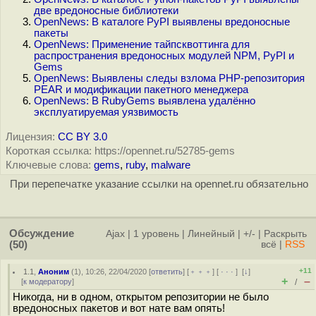
две вредоносные библиотеки
OpenNews: В каталоге PyPI выявлены вредоносные
пакеты
OpenNews: Применение тайпсквоттинга для
распространения вредоносных модулей NPM, PyPI и
Gems
OpenNews: Выявлены следы взлома PHP-репозитория
PEAR и модификации пакетного менеджера
OpenNews: В RubyGems выявлена удалённо
эксплуатируемая уязвимость
Лицензия:
CC BY 3.0
Короткая ссылка: https://opennet.ru/52785-gems
Ключевые слова:
gems
,
ruby
,
malware
При перепечатке указание ссылки на opennet.ru обязательно
Обсуждение
Ajax
|
1 уровень
|
Линейный
|
+/-
|
Раскрыть
(50)
всё
|
RSS
+11
1.1
,
Аноним
(
1
), 10:26, 22/04/2020 [
ответить
] [
﹢﹢﹢
] [
· · ·
]
[
↓
]
+
–
[
к модератору
]
/
Никогда, ни в одном, открытом репозитории не было
вредоносных пакетов и вот нате вам опять!