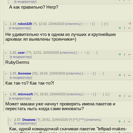
/
[
к модератору
]
А как правильно? Негр?
–1
1.19
,
robot228
(
?
), 12:32, 22/04/2020 [
ответить
] [
﹢﹢﹢
] [
· · ·
]
[
↑
]
+
–
[
к модератору
]
/
Не удивительно что в одном из лучших и крупнейших
архивах яп выявлены троянчики=)
1.20
,
user
(
??
), 12:51, 22/04/2020 [
ответить
] [
﹢﹢﹢
] [
· · ·
]
+
–
/
[
к модератору
]
RubyGerms
1.33
,
Аноним
(
33
), 19:04, 22/04/2020 [
ответить
] [
﹢﹢﹢
] [
· · ·
]
+
–
/
[
к модератору
]
Как так-то? Как так-то?!
1.35
,
microsoft
(
?
), 19:20, 22/04/2020 [
ответить
] [
﹢﹢﹢
] [
· · ·
]
[
↓
]
+
–
/
[
к модератору
]
Может макаки уже начнут проверять имена пакетов и
перестать ныть когда сами виноваты?
2.37
,
Онаним
(
?
), 20:51, 22/04/2020 [
^
] [
^^
] [
^^^
] [
ответить
]
+
–
/
[
к модератору
]
Как, одной командочкой скачивая пакетик "leftpad-makes-