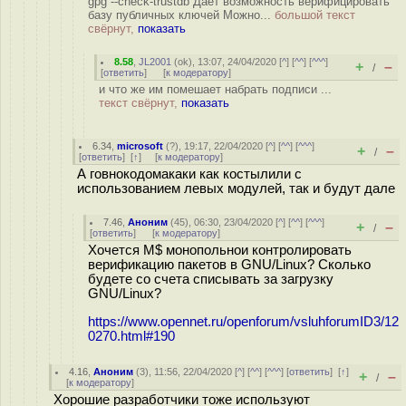
gpg --check-trustdb Дает возможность верифицировать
базу публичных ключей Можно...
большой текст
свёрнут,
показать
8.58
,
JL2001
(
ok
), 13:07, 24/04/2020 [
^
] [
^^
] [
^^^
]
+
–
/
[
ответить
]
[
к модератору
]
и что же им помешает набрать подписи ...
текст свёрнут,
показать
6.34
,
microsoft
(
?
), 19:17, 22/04/2020 [
^
] [
^^
] [
^^^
]
+
–
/
[
ответить
]
[
↑
] [
к модератору
]
А говнокодомакаки как костылили с
использованием левых модулей, так и будут дале
7.46
,
Аноним
(
45
), 06:30, 23/04/2020 [
^
] [
^^
] [
^^^
]
+
–
/
[
ответить
]
[
к модератору
]
Хочется M$ монопольнои контролировать
верификацию пакетов в GNU/Linux? Сколько
будете со счета списывать за загрузку
GNU/Linux?
https://www.opennet.ru/openforum/vsluhforumID3/12
0270.html#190
4.16
,
Аноним
(
3
), 11:56, 22/04/2020 [
^
] [
^^
] [
^^^
] [
ответить
]
[
↑
]
+
–
/
[
к модератору
]
Хорошие разработчики тоже используют