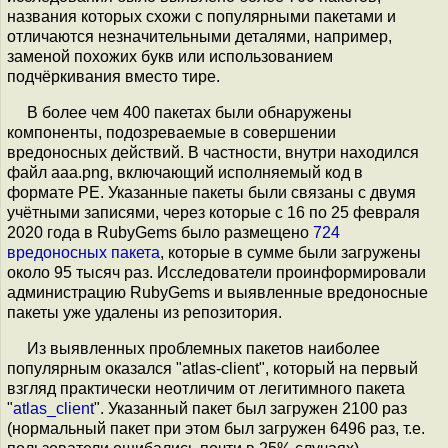
названия которых схожи с популярными пакетами и
отличаются незначительными деталями, например,
заменой похожих букв или использованием
подчёркивания вместо тире.
В более чем 400 пакетах были обнаружены
компоненты, подозреваемые в совершении
вредоносных действий. В частности, внутри находился
файл aaa.png, включающий исполняемый код в
формате PE. Указанные пакеты были связаны с двумя
учётными записями, через которые с 16 по 25 февраля
2020 года в RubyGems было размещено
724
вредоносных пакета
, которые в сумме были загружены
около 95 тысяч раз. Исследователи проинформировали
администрацию RubyGems и выявленные вредоносные
пакеты уже удалены из репозитория.
Из выявленных проблемных пакетов наиболее
популярным оказался "atlas-client", который на первый
взгляд практически неотличим от легитимного пакета
"
atlas_client
". Указанный пакет был загружен 2100 раз
(нормальный пакет при этом был загружен 6496 раз, т.е.