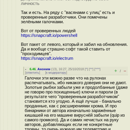
личность
Так и есть. На ряду с "васянами с улиц" есть и
проверенные разработчики. Они помечены
зелёными галочками.
Вот от проверенных людей
https://snapcraft.io/powershell
Вот пакет от левого, который и забил на обновления.
Да и вообще страшно софт такой ставить от
"проходимцев".
https://snapcraft.io/electrum
6.46
,
Аноним
(
13
), 16:27, 25/10/2018 [
^
] [
^^
] [
^^^
]
+
–
/
[
ответить
]
[
к модератору
]
Галочки эти можно разве что на рулонах
распечатывать, ибо никакого доверия они не дают.
Золотые рыбки забыли уже и продолбанные (даже
не говорю про похищенные) ключи и пароли (в
результате чего "проверенным разработчиком"
становится кто угодно. А ещё лучше - банально
проданные, как с расширениями хрома. И про
бинарники от автора изначально заражённые
кишашей на его машине вируснёй забыли (quip из
самого громкого). Да и самих нечистых на руку
авторов, добавляющих если не конкретные
трояны, то очень нужную им телеметрию и