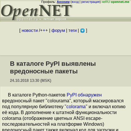
Профиль:
Аноним
(
вход
|
регистрация
)
неRU
opennet.me
[
новости
/
+++
|
форум
|
теги
|
]
В каталоге PyPI выявлены
вредоносные пакеты
24.10.2018 13:30 (MSK)
В каталоге Python-пакетов
PyPI
обнаружен
вредоносный пакет "colourama", который маскировался
под популярную библиотеку "
colorama
" и включал копию
её кода. В дополнение к штатной функциональности
colorama (отображение цветных ANSI escape-
последовательностей на платформе Windows)
вредоносный пакет также включал код для загрузки и