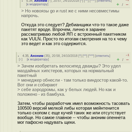
5.34
,
Аноним
(
-
), 20:57, 24/10/2018 [
^
] [
^^
] [
^^^
] [
ответить
]
+
–
[
к модератору
]
/
> Но новоязы go и rust же с ними несовместимы
напрочь.
Откуда это следует? Дебианщики что-то такое даже
пакетят вроде. Впрочем, лично я заранее
рассматриваю любой ЯП с встроенный пакетником
как VULN. Просто по итогам смотрения на то к чему
это ведет и как это содержится.
–1
4.35
,
Аноним
(
35
), 20:58, 24/10/2018 [
^
] [
^^
] [
^^^
] [
ответить
]
+
–
[
↑
] [
к модератору
]
/
> Зачем изобретать велосипед дважды? Это удел
маздайных хипстеров, которых на нормальный
пакетный
> менеджер обнесли - там только виндостор какой-то.
Вот они и собирают
> себе аэродромы, как у белых людей. Но как и
положено - из бамбука.
Затем, чтобы разработчик имел возможность тасовать
100500 версий мелкой либы которая мейнтенится
только скопом с еще кучей таких же или отсутствует
вообще. Но самое главное -- чтобы аноним опеннета
мог пафосно надувать щеки.