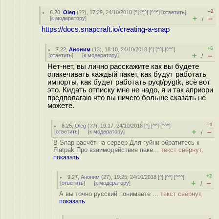
–2
6.20
,
Oleg
(
??
), 17:29, 24/10/2018 [
^
] [
^^
] [
^^^
] [
ответить
]
+
–
[
к модератору
]
/
https://docs.snapcraft.io/creating-a-snap
+6
7.22
,
Аноним
(
13
), 18:10, 24/10/2018 [
^
] [
^^
] [
^^^
]
+
–
[
ответить
]
[
к модератору
]
/
Нет-нет, вы лично расскажите как вы будете
опакечивать каждый пакет, как будут работать
импорты, как будет работать pyqt/pygtk, всё вот
это. Кидать отписку мне не надо, я и так априори
предполагаю что вы ничего больше сказать не
можете.
–1
8.25
,
Oleg
(
??
), 19:17, 24/10/2018 [
^
] [
^^
] [
^^^
]
+
–
[
ответить
]
[
к модератору
]
/
В Snap расчёт на сервер Для гуйни обратитесь к
Flatpak Про взаимодействие паке...
текст свёрнут,
показать
+2
9.27
,
Аноним
(
27
), 19:25, 24/10/2018 [
^
] [
^^
] [
^^^
]
+
–
[
ответить
]
[
к модератору
]
/
А вы точно русский понимаете ...
текст свёрнут,
показать