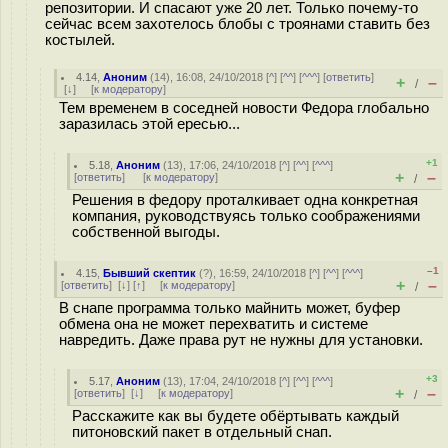
репозитории. И спасают уже 20 лет. Только почему-то
сейчас всем захотелось блобы с троянами ставить без
костылей.
4.14
,
Аноним
(
14
), 16:08, 24/10/2018 [
^
] [
^^
] [
^^^
] [
ответить
]
+
–
/
[
↓
] [
к модератору
]
Тем временем в соседней новости Федора глобально
заразилась этой ересью...
+1
5.18
,
Аноним
(
13
), 17:06, 24/10/2018 [
^
] [
^^
] [
^^^
]
+
–
[
ответить
]
[
к модератору
]
/
Решения в федору проталкивает одна конкретная
компания, руководствуясь только соображениями
собственной выгоды.
–1
4.15
,
Бывший скептик
(
?
), 16:59, 24/10/2018 [
^
] [
^^
] [
^^^
]
+
–
[
ответить
]
[
↓
] [
↑
] [
к модератору
]
/
В снапе программа только майнить может, буфер
обмена она не может перехватить и системе
навредить. Даже права рут не нужны для установки.
+3
5.17
,
Аноним
(
13
), 17:04, 24/10/2018 [
^
] [
^^
] [
^^^
]
+
–
[
ответить
]
[
↓
] [
к модератору
]
/
Расскажите как вы будете обёртывать каждый
питоновский пакет в отдельный снап.