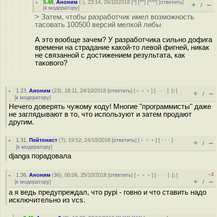
5.48
,
Аноним
(
-
), 23:14, 26/10/2018 [
^
] [
^^
] [
^^^
] [
ответить
]
+
–
/
[
к модератору
]
> Затем, чтобы разработчик имел возможность
тасовать 100500 версий мелкой либы
А это вообще зачем? У разработчика сильно дофига
времени на страдание какой-то левой фигней, никак
не связанной с достижением результата, как
такового?
1.23
,
Аноним
(
23
), 18:11, 24/10/2018 [
ответить
] [
﹢﹢﹢
] [
· · ·
]
[
↑
]
+
–
/
[
к модератору
]
Нечего доверять чужому коду! Многие "программисты" даже
не заглядывают в то, что используют и затем продают
другим.
1.31
,
Пейтонист
(
?
), 19:52, 24/10/2018 [
ответить
] [
﹢﹢﹢
] [
· · ·
]
+
–
/
[
к модератору
]
djanga порадовала
–2
1.36
,
Аноним
(
36
), 00:06, 25/10/2018 [
ответить
] [
﹢﹢﹢
] [
· · ·
]
[
↓
]
+
–
[
к модератору
]
/
а я ведь предупреждал, что pypi - говно и что ставить надо
исключительно из vcs.