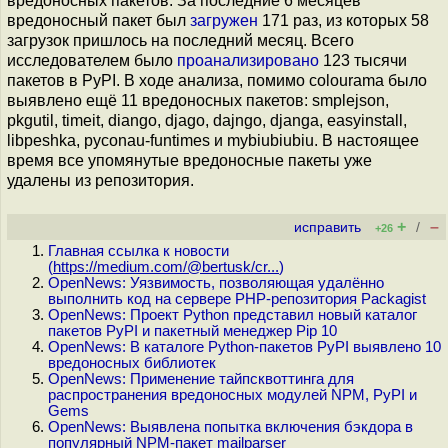
вредоносных пакетов. За последние 6 месяцев
вредоносный пакет был
загружен
171 раз, из которых 58
загрузок пришлось на последний месяц. Всего
исследователем было
проанализировано
123 тысячи
пакетов в PyPI. В ходе анализа, помимо colourama было
выявлено ещё 11 вредоносных пакетов: smplejson,
pkgutil, timeit, diango, djago, dajngo, djanga, easyinstall,
libpeshka, pyconau-funtimes и mybiubiubiu. В настоящее
время все упомянутые вредоносные пакеты уже
удалены из репозитория.
+
–
исправить
/
+26
Главная ссылка к новости
(
https://medium.com/@bertusk/cr...
)
OpenNews: Уязвимость, позволяющая удалённо
выполнить код на сервере PHP-репозитория Packagist
OpenNews: Проект Python представил новый каталог
пакетов PyPI и пакетный менеджер Pip 10
OpenNews: В каталоге Python-пакетов PyPI выявлено 10
вредоносных библиотек
OpenNews: Применение тайпсквоттинга для
распространения вредоносных модулей NPM, PyPI и
Gems
OpenNews: Выявлена попытка включения бэкдора в
популярный NPM-пакет mailparser