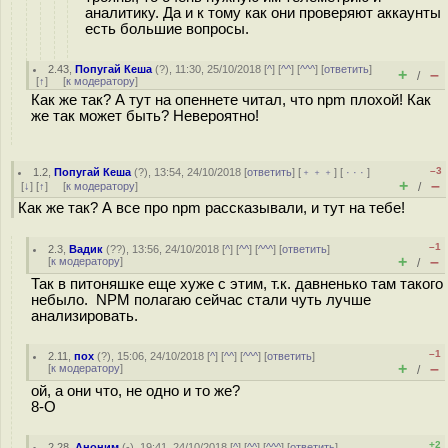
аналитику. Да и к тому как они проверяют аккаунты
есть большие вопросы.
2.43
,
Попугай Кеша
(
?
), 11:30, 25/10/2018 [
^
] [
^^
] [
^^^
] [
ответить
]
+
–
/
[
↑
] [
к модератору
]
Как же так? А тут на опеннете читал, что npm плохой! Как
же так может быть? Невероятно!
–3
1.2
,
Попугай Кеша
(
?
), 13:54, 24/10/2018 [
ответить
] [
﹢﹢﹢
] [
· · ·
]
+
–
[
↓
] [
↑
] [
к модератору
]
/
Как же так? А все про npm рассказывали, и тут на тебе!
–1
2.3
,
Вадик
(
??
), 13:56, 24/10/2018 [
^
] [
^^
] [
^^^
] [
ответить
]
+
–
[
к модератору
]
/
Так в питоняшке еще хуже с этим, т.к. давненько там такого
небыло. NPM полагаю сейчас стали чуть лучше
анализировать.
–1
2.11
,
пох
(
?
), 15:06, 24/10/2018 [
^
] [
^^
] [
^^^
] [
ответить
]
+
–
[
к модератору
]
/
ой, а они что, не одно и то же?
8-O
+2
2.28
,
Аноним
(
-
), 19:41, 24/10/2018 [
^
] [
^^
] [
^^^
] [
ответить
]