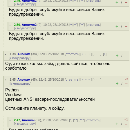
2.49
,
Anonym2
(
?
), 10:22, 27/10/2018 [
^
] [
^^
] [
^^^
] [
ответить
]
+
–
/
[
к модератору
]
Будьте добры, опубликуйте весь список Ваших
предупреждений.
2.50
,
Anonym2
(
?
), 10:22, 27/10/2018 [
^
] [
^^
] [
^^^
] [
ответить
]
+
–
/
[
к модератору
]
Будьте добры, опубликуйте весь список Ваших
предупреждений.
1.38
,
Аноним
(
38
), 05:03, 25/10/2018 [
ответить
] [
﹢﹢﹢
] [
· · ·
]
[
↑
]
+
–
/
[
к модератору
]
Оу, это же сколько звёзд дошло сойтись, чтобы оно
сработало.
–2
1.45
,
Аноним
(
45
), 12:41, 25/10/2018 [
ответить
] [
﹢﹢﹢
] [
· · ·
]
+
–
[
к модератору
]
/
Python
Windows
цветных ANSI escape-последовательностей
Остановите планету, я сойду.
–1
2.47
,
Аноним
(
36
), 23:18, 25/10/2018 [
^
] [
^^
] [
^^^
] [
ответить
]
+
–
[
к модератору
]
/