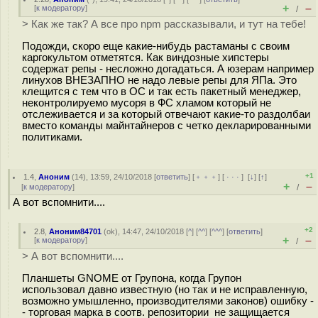
+
–
[
к модератору
]
/
> Как же так? А все про npm рассказывали, и тут на тебе!
Подожди, скоро еще какие-нибудь растаманы с своим
каргокультом отметятся. Как виндозные хипстеры
содержат репы - несложно догадаться. А юзерам например
линухов ВНЕЗАПНО не надо левые репы для ЯПа. Это
клещится с тем что в ОС и так есть пакетный менеджер,
неконтролируемо мусоря в ФС хламом который не
отслеживается и за который отвечают какие-то раздолбаи
вместо команды майнтайнеров с четко декларированными
политиками.
+1
1.4
,
Аноним
(
14
), 13:59, 24/10/2018 [
ответить
] [
﹢﹢﹢
] [
· · ·
]
[
↓
] [
↑
]
+
–
[
к модератору
]
/
А вот вспомнити....
+2
2.8
,
Аноним84701
(
ok
), 14:47, 24/10/2018 [
^
] [
^^
] [
^^^
] [
ответить
]
+
–
[
к модератору
]
/
> А вот вспомнити....
Планшеты GNOME от Групона, когда Групон
использовал давно известную (но так и не исправленную,
возможно умышленно, производителями законов) ошибку -
- торговая марка в соотв. репозитории не защищается