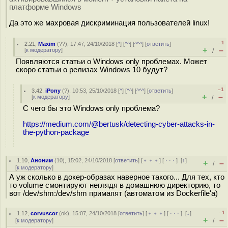
платформе Windows
Да это же махровая дискриминация пользователей linux!
–1
2.21
,
Maxim
(
??
), 17:47, 24/10/2018 [
^
] [
^^
] [
^^^
] [
ответить
]
+
–
[
к модератору
]
/
Появляются статьи о Windows only проблемах. Может
скоро статьи о релизах Windows 10 будут?
–1
3.42
,
iPony
(
?
), 10:53, 25/10/2018 [
^
] [
^^
] [
^^^
] [
ответить
]
+
–
[
к модератору
]
/
С чего бы это Windows only проблема?
https://medium.com/@bertusk/detecting-cyber-attacks-in-
the-python-package
1.10
,
Аноним
(
10
), 15:02, 24/10/2018 [
ответить
] [
﹢﹢﹢
] [
· · ·
]
[
↑
]
+
–
/
[
к модератору
]
А уж сколько в докер-образах наверное такого... Для тех, кто
то volume смонтируют неглядя в домашнюю директорию, то
вот /dev/shm:/dev/shm примапят (автоматом из Dockerfile'а)
–1
1.12
,
corvuscor
(
ok
), 15:07, 24/10/2018 [
ответить
] [
﹢﹢﹢
] [
· · ·
]
[
↓
]
+
–
[
к модератору
]
/