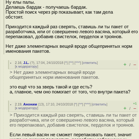
Ну елы палы.
Делаешь бардак - получаешь бардак.
Простой поиск через pip показывает, как там дела
обстоят.
Приходится каждый раз сверять, ставишь ли ты пакет от
разработчика, или от совершенно левого васяна, который его
перепаковал, добавив свистелок, перделок и троянов.
Нет даже элементарных вещей вроде общепринятых норм
именования пакетов.
2.16
,
J.L.
(
?
), 17:04, 24/10/2018 [
^
] [
^^
] [
^^^
] [
ответить
]
+
–
/
[
к модератору
]
> Нет даже элементарных вещей вроде
общепринятых норм именования пакетов.
это ещё что за зверь такой и где есть?
а, главное, чем оно помогает от того, что внутри пакета?
+1
2.19
,
Аноним
(
13
), 17:10, 24/10/2018 [
^
] [
^^
] [
^^^
] [
ответить
]
+
–
[
к модератору
]
/
> Приходится каждый раз сверять, ставишь ли ты пакет от
разработчика, или от совершенно левого васяна, который
его перепаковал, добавив свистелок, перделок и троянов.
Если левый васян не сможет перепаковать пакет, значит