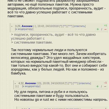
никто не сможет подхватить разработку заброшенных
авторами, но ещё полезных пакетов. Нужна просто
модерация, обязательные подписи, прозрачность, аудит -
всё то что давно успешно работает с системными
пакетами.
+1
3.29
,
Аноним
(
-
), 19:43, 24/10/2018 [
^
] [
^^
] [
^^^
] [
ответить
]
+
–
[
к модератору
]
/
> подписи, прозрачность, аудит - всё то что давно
успешно работает с
> системными пакетами.
Так поэтому нормальные люди и пользуются
системными пакетами. Уже много лет. Зачем изобретать
велосипед дважды? Это удел маздайных хипстеров,
которых на нормальный пакетный менеджер обнесли -
там только виндостор какой-то. Вот они и собирают себе
аэродромы, как у белых людей. Но как и положено - из
бамбука.
–1
4.32
,
Аноним
(
13
), 20:09, 24/10/2018 [
^
] [
^^
] [
^^^
] [
ответить
]
+
–
[
↓
] [
к модератору
]
/
Ну для перла, питона и руби я и пользуюсь
системными пакетами и буду пользоваться.
Но новоязы go и rust же с ними несовместимы напрочь.
–1