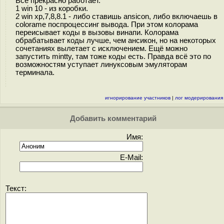
Всё прекрасно работает.
1 win 10 - из коробки.
2 win xp,7,8,8.1 - либо ставишь ansicon, либо включаешь в
coloramе поспроцессинг вывода. При этом колорама
переисывает коды в вызовы винапи. Колорама
обрабатывает коды лучше, чем ансикон, но на некоторых
сочетаниях вылетает с исключением. Ещё можно
запустить mintty, там тоже коды есть. Правда всё это по
возможностям уступает линуксовым эмуляторам
терминала.
игнорирование участников
|
лог модерирования
Добавить комментарий
Имя:
E-Mail:
Текст: