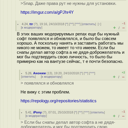
>Snap. Даже права рут не нужны для установки.
https://imgur.com/a/gPJhr4Y
–1
4.24
,
ttr
(
?
), 19:16, 24/10/2018 [
^
] [
^^
] [
^^^
] [
ответить
]
[
↑
]
+
–
[
к модератору
]
/
В этих ваших модерируемых репах еще бы нужный
софт появлялся и обновлялся, и было бы совсем
хорошо. А поскольку нанять и заставить работать мы
никого не можем, то имеет то что имеем. Если бы
снапы делал автор софта а не дядя-доброжелатель и
мог бы подтвердить свою личность, то было бы
примерно как на вантузе сейчас, т е почти безопасно.
+2
5.26
,
Аноним
(
13
), 19:20, 24/10/2018 [
^
] [
^^
] [
^^^
]
+
–
[
ответить
]
[
к модератору
]
/
> появлялся и обновлялся
Не вижу с этим проблем.
https://repology.org/repositories/statistics
–1
5.41
,
iPony
(
?
), 07:01, 25/10/2018 [
^
] [
^^
] [
^^^
] [
ответить
]
+
–
[
к модератору
]
/
> Если бы снапы делал автор софта а не дядя-
доброжелатель и мог бы подтвердить свою