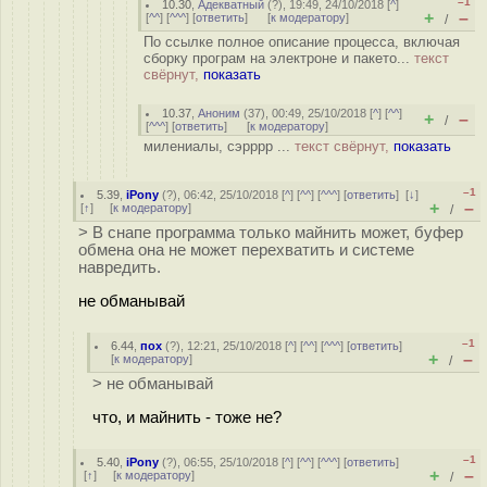
–1
10.30
,
Адекватный
(
?
), 19:49, 24/10/2018 [
^
]
+
–
[
^^
] [
^^^
] [
ответить
]
[
к модератору
]
/
По ссылке полное описание процесса, включая
сборку програм на электроне и пакето...
текст
свёрнут,
показать
10.37
,
Аноним
(
37
), 00:49, 25/10/2018 [
^
] [
^^
]
+
–
/
[
^^^
] [
ответить
]
[
к модератору
]
милениалы, сэрррр ...
текст свёрнут,
показать
–1
5.39
,
iPony
(
?
), 06:42, 25/10/2018 [
^
] [
^^
] [
^^^
] [
ответить
]
[
↓
]
+
–
[
↑
] [
к модератору
]
/
> В снапе программа только майнить может, буфер
обмена она не может перехватить и системе
навредить.
не обманывай
–1
6.44
,
пох
(
?
), 12:21, 25/10/2018 [
^
] [
^^
] [
^^^
] [
ответить
]
+
–
[
к модератору
]
/
> не обманывай
что, и майнить - тоже не?
–1
5.40
,
iPony
(
?
), 06:55, 25/10/2018 [
^
] [
^^
] [
^^^
] [
ответить
]
+
–
[
↑
] [
к модератору
]
/