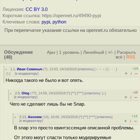
Лицензия:
CC BY 3.0
Короткая ссылка: https://opennet.ru/49490-pypi
Ключевые слова:
pypi
,
python
При перепечатке указание ссылки на opennet.ru обязательно
Обсуждение
Ajax
|
1 уровень
|
Линейный
|
+/-
|
Раскрыть
(48)
всё
|
RSS
+29
1.1
,
Иван Семеныч
(
?
), 13:53, 24/10/2018 [
ответить
] [
﹢﹢﹢
] [
· · ·
]
+
–
[
↓
] [
к модератору
]
/
Никогда такого не было и вот опять.
–10
2.9
,
Oleg
(
??
), 14:56, 24/10/2018 [
^
] [
^^
] [
^^^
] [
ответить
]
[
↓
]
+
–
[
к модератору
]
/
Чего не сделают лишь бы не Snap.
+14
3.13
,
Аноним
(
13
), 16:00, 24/10/2018 [
^
] [
^^
] [
^^^
] [
ответить
]
+
–
[
к модератору
]
/
В snap это просто квинтэссенция описанной проблемы.
От этого могут спасти только модерируемые