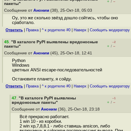
+
–
/
пакеты"
Сообщение от
Аноним
(38), 25-Окт-18, 05:03
Оу, это же сколько звёзд дошло сойтись, чтобы оно
сработало.
Ответить
|
Правка
|
^ к родителю #0
|
Наверх
|
Cообщить модератору
45
.
"В каталоге PyPI выявлены вредоносные
–2
+
–
пакеты"
/
Сообщение от
Аноним
(45), 25-Окт-18, 12:41
Python
Windows
цветных ANSI escape-последовательностей
Остановите планету, я сойду.
Ответить
|
Правка
|
^ к родителю #0
|
Наверх
|
Cообщить модератору
47
.
"В каталоге PyPI выявлены
–1
+
–
вредоносные пакеты"
/
Сообщение от
Аноним
(36), 25-Окт-18, 23:18
Всё прекрасно работает.
1 win 10 - из коробки.
2 win xp,7,8,8.1 - либо ставишь ansicon, либо
включаешь в coloramе поспроцессинг вывода. При