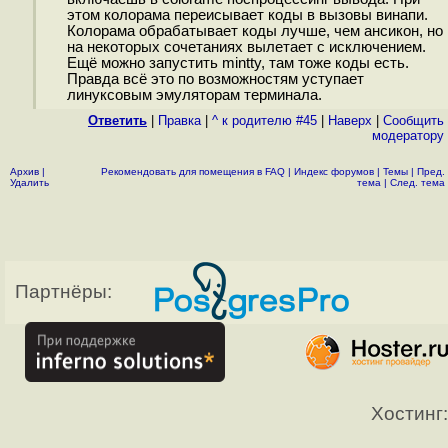
этом колорама переисывает коды в вызовы винапи.
Колорама обрабатывает коды лучше, чем ансикон, но
на некоторых сочетаниях вылетает с исключением.
Ещё можно запустить mintty, там тоже коды есть.
Правда всё это по возможностям уступает
линуксовым эмуляторам терминала.
Ответить
|
Правка
|
^ к родителю #45
|
Наверх
|
Cообщить
модератору
Архив
|
Рекомендовать для помещения в FAQ
|
Индекс форумов
|
Темы
|
Пред.
Удалить
тема
|
След. тема
Партнёры:
Хостинг: