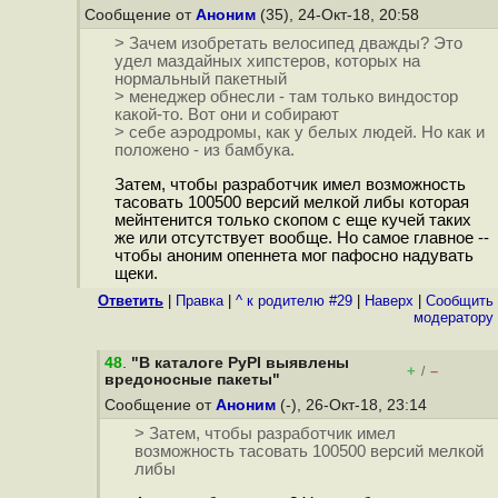
Сообщение от
Аноним
(35), 24-Окт-18, 20:58
> Зачем изобретать велосипед дважды? Это
удел маздайных хипстеров, которых на
нормальный пакетный
> менеджер обнесли - там только виндостор
какой-то. Вот они и собирают
> себе аэродромы, как у белых людей. Но как и
положено - из бамбука.
Затем, чтобы разработчик имел возможность
тасовать 100500 версий мелкой либы которая
мейнтенится только скопом с еще кучей таких
же или отсутствует вообще. Но самое главное --
чтобы аноним опеннета мог пафосно надувать
щеки.
Ответить
|
Правка
|
^ к родителю #29
|
Наверх
|
Cообщить
модератору
48
.
"В каталоге PyPI выявлены
+
–
/
вредоносные пакеты"
Сообщение от
Аноним
(-), 26-Окт-18, 23:14
> Затем, чтобы разработчик имел
возможность тасовать 100500 версий мелкой
либы