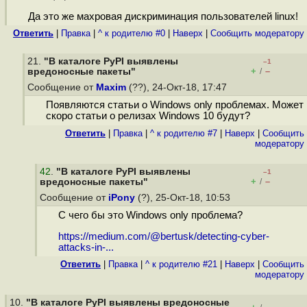
Да это же махровая дискриминация пользователей linux!
Ответить
|
Правка
|
^ к родителю #0
|
Наверх
|
Cообщить модератору
21.
"В каталоге PyPI выявлены
–1
+
–
вредоносные пакеты"
/
Сообщение от
Maxim
(??), 24-Окт-18, 17:47
Появляются статьи о Windows only проблемах. Может
скоро статьи о релизах Windows 10 будут?
Ответить
|
Правка
|
^ к родителю #7
|
Наверх
|
Cообщить
модератору
42
.
"В каталоге PyPI выявлены
–1
+
–
вредоносные пакеты"
/
Сообщение от
iPony
(?), 25-Окт-18, 10:53
С чего бы это Windows only проблема?
https://medium.com/@bertusk/detecting-cyber-
attacks-in-...
Ответить
|
Правка
|
^ к родителю #21
|
Наверх
|
Cообщить
модератору
10.
"В каталоге PyPI выявлены вредоносные