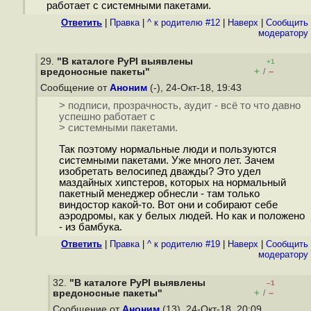
работает с системными пакетами.
Ответить
|
Правка
|
^ к родителю #12
|
Наверх
|
Cообщить
модератору
29.
"В каталоге PyPI выявлены
+1
+
–
вредоносные пакеты"
/
Сообщение от
Аноним
(-), 24-Окт-18, 19:43
> подписи, прозрачность, аудит - всё то что давно
успешно работает с
> системными пакетами.
Так поэтому нормальные люди и пользуются
системными пакетами. Уже много лет. Зачем
изобретать велосипед дважды? Это удел
маздайных хипстеров, которых на нормальный
пакетный менеджер обнесли - там только
виндостор какой-то. Вот они и собирают себе
аэродромы, как у белых людей. Но как и положено
- из бамбука.
Ответить
|
Правка
|
^ к родителю #19
|
Наверх
|
Cообщить
модератору
32.
"В каталоге PyPI выявлены
–1
+
–
вредоносные пакеты"
/
Сообщение от
Аноним
(13), 24-Окт-18, 20:09