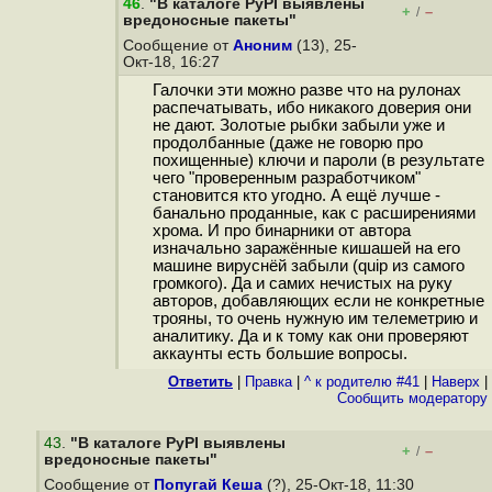
46
.
"В каталоге PyPI выявлены
+
–
/
вредоносные пакеты"
Сообщение от
Аноним
(13), 25-
Окт-18, 16:27
Галочки эти можно разве что на рулонах
распечатывать, ибо никакого доверия они
не дают. Золотые рыбки забыли уже и
продолбанные (даже не говорю про
похищенные) ключи и пароли (в результате
чего "проверенным разработчиком"
становится кто угодно. А ещё лучше -
банально проданные, как с расширениями
хрома. И про бинарники от автора
изначально заражённые кишашей на его
машине вируснёй забыли (quip из самого
громкого). Да и самих нечистых на руку
авторов, добавляющих если не конкретные
трояны, то очень нужную им телеметрию и
аналитику. Да и к тому как они проверяют
аккаунты есть большие вопросы.
Ответить
|
Правка
|
^ к родителю #41
|
Наверх
|
Cообщить модератору
43
.
"В каталоге PyPI выявлены
+
–
/
вредоносные пакеты"
Сообщение от
Попугай Кеша
(?), 25-Окт-18, 11:30