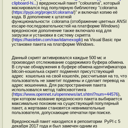
clipboard-hi...
) вредоносный пакет "colourama", который
маскировался под популярную библиотеку "colorama
(
https://pypi.org/project/colorama
/)" и включал копию её
кода. В дополнение к штатной
функциональности colorama (отображение цветных ANSI
escape-последовательностей на платформе Windows)
вредоносное дополнение также включало код для
загрузки и установки в систему скрипта
(
https://hastebin.com/raw/idamexogib
) на Visual Basic при
установке пакета на платформе Windows.
Данный скрипт активировался каждые 500 мс и
производил отслеживание содержимого буфера обмена.
В случае обнаружения в буфере обмена идентификатора
bitcoin-кошелька скрипт подменял присутствующий
адрес кошелька на свой кошелёк, рассчитывая на то, что
пользователь не заметит подмены и сделает перевод на
адрес мошенника. Для распространения пакета
использовался метод тайпсквоттинга
(
https://www.opennet.ru/opennews/art.shtml?num=44576
),
при котором название вредоносного пакета выбирается
максимально похожим на существующий популярный
пакет, а жертвами становятся невнимательные
пользователя, допускающие опечатки при поиске.
Вредоносный пакет находился в репозитории PyPI с 5
декабря 2017 года и был замечен одним из