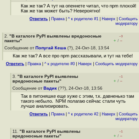
Как же так? А тут на опеннете читал, что npm плохой!
Как же так может быть? Невероятно!
Ответить
|
Правка
|
^ к родителю #1
|
Наверх
|
Cообщить
модератору
2.
"В каталоге PyPI выявлены вредоносные
–3
+
–
пакеты"
/
Сообщение от
Попугай Кеша
(?), 24-Окт-18, 13:54
Как же так? А все про npm рассказывали, и тут на тебе!
Ответить
|
Правка
|
^ к родителю #0
|
Наверх
|
Cообщить модератору
3.
"В каталоге PyPI выявлены
–1
+
–
вредоносные пакеты"
/
Сообщение от
Вадик
(??), 24-Окт-18, 13:56
Так в питоняшке еще хуже с этим, т.к. давненько там
такого небыло. NPM полагаю сейчас стали чуть
лучше анализировать.
Ответить
|
Правка
|
^ к родителю #2
|
Наверх
|
Cообщить
модератору
11.
"В каталоге PyPI выявлены
–1
+
–
вредоносные пакеты"
/