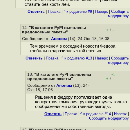
ставить без костылей.
Ответить
|
Правка
|
^ к родителю #9
|
Наверх
|
Cообщить
модератору
14.
"В каталоге PyPI выявлены
+
–
/
вредоносные пакеты"
Сообщение от
Аноним
(14), 24-Окт-18, 16:08
Тем временем в соседней новости Федора
глобально заразилась этой ересью...
Ответить
|
Правка
|
^ к родителю #13
|
Наверх
|
Cообщить
модератору
18.
"В каталоге PyPI выявлены
+1
+
–
вредоносные пакеты"
/
Сообщение от
Аноним
(13), 24-
Окт-18, 17:06
Решения в федору проталкивает одна
конкретная компания, руководствуясь только
соображениями собственной выгоды.
Ответить
|
Правка
|
^ к родителю #14
|
Наверх
|
Cообщить модератору