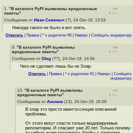
1.
"В каталоге PyPI выявлены вредоносные
+29
+
–
пакеты"
/
Сообщение от
Иван Семеныч
(?), 24-Окт-18, 13:53
Никогда такого не было и вот опять.
Ответить
|
Правка
|
^ к родителю #0
|
Наверх
|
Cообщить модератору
9.
"В каталоге PyPI выявлены
–10
+
–
вредоносные пакеты"
/
Сообщение от
Oleg
(??), 24-Окт-18, 14:56
Чего не сделают лишь бы не Snap.
Ответить
|
Правка
|
^ к родителю #1
|
Наверх
|
Cообщить
модератору
13.
"В каталоге PyPI выявлены
+14
+
–
вредоносные пакеты"
/
Сообщение от
Аноним
(13), 24-Окт-18, 16:00
В snap это просто квинтэссенция описанной
проблемы.
От этого могут спасти только модерируемые
репозитории. И спасают уже 20 лет. Только почему-
то сейчас всем захотелось блобы с троянами