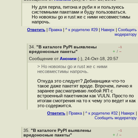
Ну для перла, питона и руби я и пользуюсь
системными пакетами и буду пользоваться.
Но новоязы go и rust же с ними несовместимы
напрочь.
Ответить
|
Правка
|
^ к родителю #29
|
Наверх
|
Cообщить
модератору
34.
"В каталоге PyPI выявлены
–1
+
–
вредоносные пакеты"
/
Сообщение от
Аноним
(-), 24-Окт-18, 20:57
> Но новоязы go и rust же с ними
несовместимы напрочь.
Откуда это следует? Дебианщики что-то
такое даже пакетят вроде. Впрочем, лично я
заранее рассматриваю любой ЯП с
встроенный пакетником как VULN. Просто по
итогам смотрения на то к чему это ведет и как
это содержится.
Ответить
|
Правка
|
^ к родителю #32
|
Наверх
|
Cообщить модератору
35.
"В каталоге PyPI выявлены
–1
+
–
вредоносные пакеты"
/