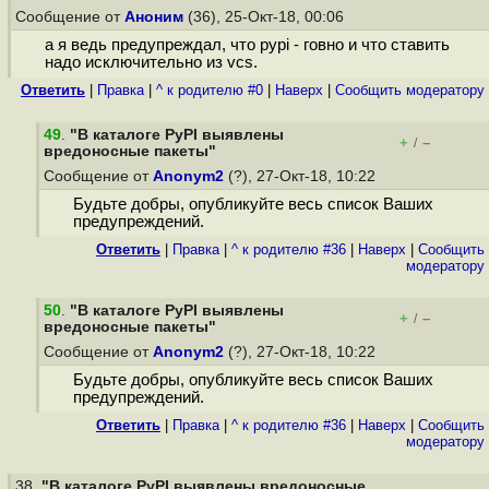
Сообщение от
Аноним
(36), 25-Окт-18, 00:06
а я ведь предупреждал, что pypi - говно и что ставить
надо исключительно из vcs.
Ответить
|
Правка
|
^ к родителю #0
|
Наверх
|
Cообщить модератору
49
.
"В каталоге PyPI выявлены
+
–
/
вредоносные пакеты"
Сообщение от
Anonym2
(?), 27-Окт-18, 10:22
Будьте добры, опубликуйте весь список Ваших
предупреждений.
Ответить
|
Правка
|
^ к родителю #36
|
Наверх
|
Cообщить
модератору
50
.
"В каталоге PyPI выявлены
+
–
/
вредоносные пакеты"
Сообщение от
Anonym2
(?), 27-Окт-18, 10:22
Будьте добры, опубликуйте весь список Ваших
предупреждений.
Ответить
|
Правка
|
^ к родителю #36
|
Наверх
|
Cообщить
модератору
38.
"В каталоге PyPI выявлены вредоносные