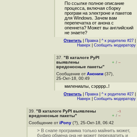
По ссылке полное описание
процесса, включая сборку
програм на электроне и пакетов
для Windows. Зачем вам
перепечатка от анона с
опеннета? Может вы английский
не знаете?
Ответить
|
Правка
|
^ к родителю #27
|
Наверх
|
Cообщить модератору
37.
"В каталоге PyPI
выявлены
+
–
/
вредоносные пакеты"
Сообщение от
Аноним
(37),
25-Окт-18, 00:49
милениалы, сэрррр..!
Ответить
|
Правка
|
^ к родителю #27
|
Наверх
|
Cообщить модератору
39.
"В каталоге PyPI выявлены
–1
+
–
вредоносные пакеты"
/
Сообщение от
iPony
(?), 25-Окт-18, 06:42
> В снапе программа только майнить может,
буфер обмена она не может перехватить и