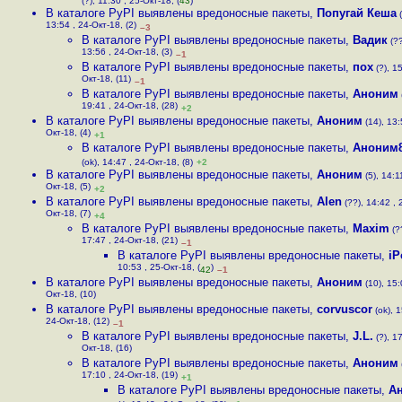
(?), 11:30 , 25-Окт-18, (
43
)
В каталоге PyPI выявлены вредоносные пакеты
,
Попугай Кеша
(
13:54 , 24-Окт-18, (2)
–3
В каталоге PyPI выявлены вредоносные пакеты
,
Вадик
(??
13:56 , 24-Окт-18, (3)
–1
В каталоге PyPI выявлены вредоносные пакеты
,
пох
(?), 15
Окт-18, (11)
–1
В каталоге PyPI выявлены вредоносные пакеты
,
Аноним
(
19:41 , 24-Окт-18, (28)
+2
В каталоге PyPI выявлены вредоносные пакеты
,
Аноним
(14), 13:
Окт-18, (4)
+1
В каталоге PyPI выявлены вредоносные пакеты
,
Аноним8
(ok), 14:47 , 24-Окт-18, (8)
+2
В каталоге PyPI выявлены вредоносные пакеты
,
Аноним
(5), 14:1
Окт-18, (5)
+2
В каталоге PyPI выявлены вредоносные пакеты
,
Alen
(??), 14:42 , 
Окт-18, (7)
+4
В каталоге PyPI выявлены вредоносные пакеты
,
Maxim
(?
17:47 , 24-Окт-18, (21)
–1
В каталоге PyPI выявлены вредоносные пакеты
,
iP
10:53 , 25-Окт-18, (
)
42
–1
В каталоге PyPI выявлены вредоносные пакеты
,
Аноним
(10), 15:
Окт-18, (10)
В каталоге PyPI выявлены вредоносные пакеты
,
corvuscor
(ok), 1
24-Окт-18, (12)
–1
В каталоге PyPI выявлены вредоносные пакеты
,
J.L.
(?), 17
Окт-18, (16)
В каталоге PyPI выявлены вредоносные пакеты
,
Аноним
17:10 , 24-Окт-18, (19)
+1
В каталоге PyPI выявлены вредоносные пакеты
,
А