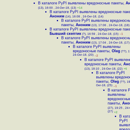
В каталоге PyPI выявлены вредоносные пакеты
,
А
(13), 16:00 , 24-Окт-18, (13)
+14
В каталоге PyPI выявлены вредоносные пак
Аноним
(14), 16:08 , 24-Окт-18, (14)
В каталоге PyPI выявлены вредоносн
пакеты
,
Аноним
(13), 17:06 , 24-Окт-18, (18)
В каталоге PyPI выявлены вредоносные пак
Бывший скептик
(?), 16:59 , 24-Окт-18, (15)
–1
В каталоге PyPI выявлены вредоносн
пакеты
,
Аноним
(13), 17:04 , 24-Окт-18, (17)
В каталоге PyPI выявлены
вредоносные пакеты
,
Oleg
(??), 1
24-Окт-18, (20)
–2
В каталоге PyPI выявле
вредоносные пакеты
,
Ан
(13), 18:10 , 24-Окт-18, (22)
+6
В каталоге PyPI
выявлены вредоно
пакеты
,
Oleg
(??), 19
Окт-18, (25)
–1
В каталоге 
выявлены
вредоносны
пакеты
,
Ано
(27), 19:25 , 24
(27)
+2
В кат
PyPI
выяв
вредо