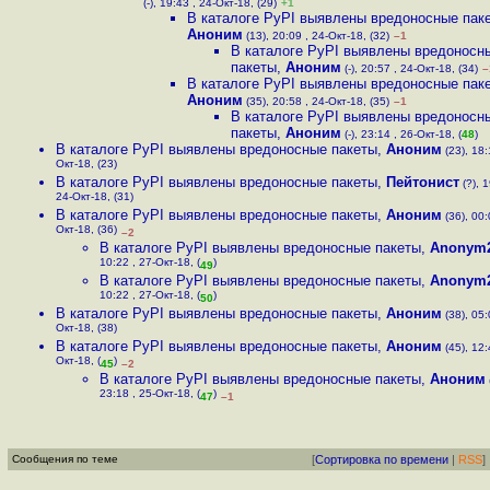
(-), 19:43 , 24-Окт-18, (29)
+1
В каталоге PyPI выявлены вредоносные пак
Аноним
(13), 20:09 , 24-Окт-18, (32)
–1
В каталоге PyPI выявлены вредоносн
пакеты
,
Аноним
(-), 20:57 , 24-Окт-18, (34)
–
В каталоге PyPI выявлены вредоносные пак
Аноним
(35), 20:58 , 24-Окт-18, (35)
–1
В каталоге PyPI выявлены вредоносн
пакеты
,
Аноним
(-), 23:14 , 26-Окт-18, (
48
)
В каталоге PyPI выявлены вредоносные пакеты
,
Аноним
(23), 18:
Окт-18, (23)
В каталоге PyPI выявлены вредоносные пакеты
,
Пейтонист
(?), 1
24-Окт-18, (31)
В каталоге PyPI выявлены вредоносные пакеты
,
Аноним
(36), 00:
Окт-18, (36)
–2
В каталоге PyPI выявлены вредоносные пакеты
,
Anonym
10:22 , 27-Окт-18, (
)
49
В каталоге PyPI выявлены вредоносные пакеты
,
Anonym
10:22 , 27-Окт-18, (
)
50
В каталоге PyPI выявлены вредоносные пакеты
,
Аноним
(38), 05:
Окт-18, (38)
В каталоге PyPI выявлены вредоносные пакеты
,
Аноним
(45), 12:
Окт-18, (
)
45
–2
В каталоге PyPI выявлены вредоносные пакеты
,
Аноним
23:18 , 25-Окт-18, (
)
47
–1
Сообщения по теме
[
Сортировка по времени
|
RSS
]