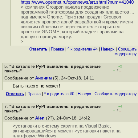
https://www.opennet.ru/opennews/art.shtml?num=41040
> компания Groupon начала продвижение
программной платформы для создания планшетов ...
под именем Gnome. При этом продукт Groupon
является проприетарной разработкой и кроме имени
никаким образом не пересекается с открытым
проектом GNOME, который владеет правами на
данную торговую марку.
>
Ответить
|
Правка
|
^ к родителю #4
|
Наверх
|
Cообщить
модератору
5.
"В каталоге PyPI выявлены вредоносные
+2
+
–
пакеты"
/
Сообщение от
Аноним
(5), 24-Окт-18, 14:11
Быть такого не может!
Ответить
|
Правка
|
^ к родителю #0
|
Наверх
|
Cообщить модератору
7.
"В каталоге PyPI выявлены вредоносные
+4
+
–
пакеты"
/
Сообщение от
Alen
(??), 24-Окт-18, 14:42
>установки в систему скрипта на Visual Basic,
активировавшийся в момент >установки пакета на
платформе Windows