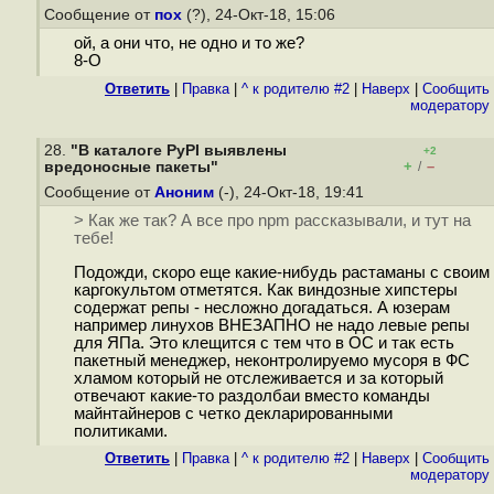
Сообщение от
пох
(?), 24-Окт-18, 15:06
ой, а они что, не одно и то же?
8-O
Ответить
|
Правка
|
^ к родителю #2
|
Наверх
|
Cообщить
модератору
28.
"В каталоге PyPI выявлены
+2
+
–
вредоносные пакеты"
/
Сообщение от
Аноним
(-), 24-Окт-18, 19:41
> Как же так? А все про npm рассказывали, и тут на
тебе!
Подожди, скоро еще какие-нибудь растаманы с своим
каргокультом отметятся. Как виндозные хипстеры
содержат репы - несложно догадаться. А юзерам
например линухов ВНЕЗАПНО не надо левые репы
для ЯПа. Это клещится с тем что в ОС и так есть
пакетный менеджер, неконтролируемо мусоря в ФС
хламом который не отслеживается и за который
отвечают какие-то раздолбаи вместо команды
майнтайнеров с четко декларированными
политиками.
Ответить
|
Правка
|
^ к родителю #2
|
Наверх
|
Cообщить
модератору