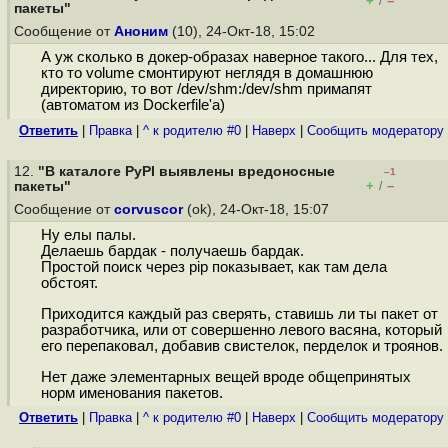
+
–
/
пакеты"
Сообщение от
Аноним
(10), 24-Окт-18, 15:02
А уж сколько в докер-образах наверное такого... Для тех,
кто то volume смонтируют неглядя в домашнюю
директорию, то вот /dev/shm:/dev/shm примапят
(автоматом из Dockerfile'а)
Ответить
|
Правка
|
^ к родителю #0
|
Наверх
|
Cообщить модератору
12.
"В каталоге PyPI выявлены вредоносные
–1
+
–
пакеты"
/
Сообщение от
corvuscor
(ok), 24-Окт-18, 15:07
Ну елы палы.
Делаешь бардак - получаешь бардак.
Простой поиск через pip показывает, как там дела
обстоят.
Приходится каждый раз сверять, ставишь ли ты пакет от
разработчика, или от совершенно левого васяна, который
его перепаковал, добавив свистелок, перделок и троянов.
Нет даже элементарных вещей вроде общепринятых
норм именования пакетов.
Ответить
|
Правка
|
^ к родителю #0
|
Наверх
|
Cообщить модератору