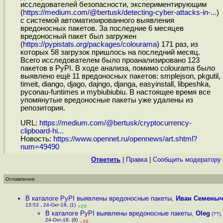
исследователей безопасности, экспериментирующим
(
https://medium.com/@bertusk/detecting-cyber-attacks-in-...
)
с системой автоматизированного выявления
вредоносных пакетов. За последние 6 месяцев
вредоносный пакет был загружен
(
https://pypistats.org/packages/colourama
) 171 раз, из
которых 58 загрузок пришлось на последний месяц.
Всего исследователем было проанализировано 123
пакетов в PyPI. В ходе анализа, помимо colourama было
выявлено ещё 11 вредоносных пакетов: smplejson, pkgutil,
timeit, diango, djago, dajngo, djanga, easyinstall, libpeshka,
pyconau-funtimes и mybiubiubiu. В настоящее время все
упомянутые вредоносные пакеты уже удалены из
репозитория.
URL:
https://medium.com/@bertusk/cryptocurrency-
clipboard-hi...
Новость:
https://www.opennet.ru/opennews/art.shtml?
num=49490
Ответить
|
Правка
|
Cообщить модератору
Оглавление
В каталоге PyPI выявлены вредоносные пакеты
,
Иван Семены
13:53 , 24-Окт-18, (1)
+29
В каталоге PyPI выявлены вредоносные пакеты
,
Oleg
(??),
24-Окт-18, (9)
–10