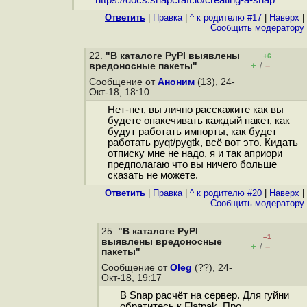
https://docs.snapcraft.io/creating-a-snap
Ответить
|
Правка
|
^ к родителю #17
|
Наверх
|
Cообщить модератору
22.
"В каталоге PyPI выявлены
+6
+
–
вредоносные пакеты"
/
Сообщение от
Аноним
(13), 24-
Окт-18, 18:10
Нет-нет, вы лично расскажите как вы
будете опакечивать каждый пакет, как
будут работать импорты, как будет
работать pyqt/pygtk, всё вот это. Кидать
отписку мне не надо, я и так априори
предполагаю что вы ничего больше
сказать не можете.
Ответить
|
Правка
|
^ к родителю #20
|
Наверх
|
Cообщить модератору
25.
"В каталоге PyPI
–1
выявлены вредоносные
+
–
/
пакеты"
Сообщение от
Oleg
(??), 24-
Окт-18, 19:17
В Snap расчёт на сервер. Для гуйни
обратитесь к Flatpak. Про