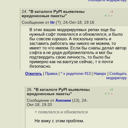
24.
"В каталоге PyPI выявлены
–1
+
–
вредоносные пакеты"
/
Сообщение от
ttr
(?), 24-Окт-18, 19:16
В этих ваших модерируемых репах еще бы
нужный софт появлялся и обновлялся, и было
бы совсем хорошо. А поскольку нанять и
заставить работать мы никого не можем, то
имеет то что имеем. Если бы снапы делал автор
софта а не дядя-доброжелатель и мог бы
подтвердить свою личность, то было бы
примерно как на вантузе сейчас, т е почти
безопасно.
Ответить
|
Правка
|
^ к родителю #13
|
Наверх
|
Cообщить
модератору
26.
"В каталоге PyPI выявлены
+2
+
–
вредоносные пакеты"
/
Сообщение от
Аноним
(13), 24-
Окт-18, 19:20
> появлялся и обновлялся
Не вижу с этим проблем.