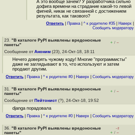
А это вообще зачем? У разработчика сильно
дофига времени на страдание какой-то левой
фигней, никак не связанной с достижением
результата, как такового?
Ответить
|
Правка
|
^ к родителю #35
|
Наверх
|
Cообщить модератору
23.
"В каталоге PyPI выявлены вредоносные
+
–
/
пакеты"
Сообщение от
Аноним
(23), 24-Окт-18, 18:11
Нечего доверять чужому коду! Многие "программисты"
даже не заглядывают в то, что используют и затем
продают другим.
Ответить
|
Правка
|
^ к родителю #0
|
Наверх
|
Cообщить модератору
31.
"В каталоге PyPI выявлены вредоносные
+
–
/
пакеты"
Сообщение от
Пейтонист
(?), 24-Окт-18, 19:52
djanga порадовала
Ответить
|
Правка
|
^ к родителю #0
|
Наверх
|
Cообщить модератору
36.
"В каталоге PyPI выявлены вредоносные
–2
+
–
пакеты"
/