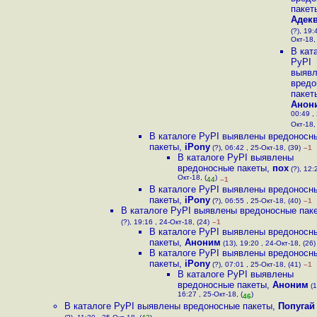
пакет
Адек
(?), 19:
Окт-18,
В кат
PyPI
выяв
вредо
пакет
Анон
00:49 ,
Окт-18,
В каталоге PyPI выявлены вредоносн
пакеты
,
iPony
(?), 06:42 , 25-Окт-18, (39)
–1
В каталоге PyPI выявлены
вредоносные пакеты
,
пох
(?), 12:
Окт-18, (
)
44
–1
В каталоге PyPI выявлены вредоносн
пакеты
,
iPony
(?), 06:55 , 25-Окт-18, (40)
–1
В каталоге PyPI выявлены вредоносные пак
(?), 19:16 , 24-Окт-18, (24)
–1
В каталоге PyPI выявлены вредоносн
пакеты
,
Аноним
(13), 19:20 , 24-Окт-18, (26)
В каталоге PyPI выявлены вредоносн
пакеты
,
iPony
(?), 07:01 , 25-Окт-18, (41)
–1
В каталоге PyPI выявлены
вредоносные пакеты
,
Аноним
(1
16:27 , 25-Окт-18, (
)
46
В каталоге PyPI выявлены вредоносные пакеты
,
Попугай