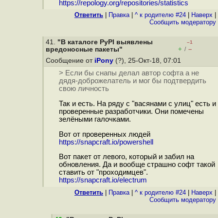
https://repology.org/repositories/statistics
Ответить
|
Правка
|
^ к родителю #24
|
Наверх
|
Cообщить модератору
41.
"В каталоге PyPI выявлены
–1
+
–
вредоносные пакеты"
/
Сообщение от
iPony
(?), 25-Окт-18, 07:01
> Если бы снапы делал автор софта а не
дядя-доброжелатель и мог бы подтвердить
свою личность
Так и есть. На ряду с "васянами с улиц" есть и
проверенные разработчики. Они помечены
зелёными галочками.
Вот от проверенных людей
https://snapcraft.io/powershell
Вот пакет от левого, который и забил на
обновления. Да и вообще страшно софт такой
ставить от "проходимцев".
https://snapcraft.io/electrum
Ответить
|
Правка
|
^ к родителю #24
|
Наверх
|
Cообщить модератору