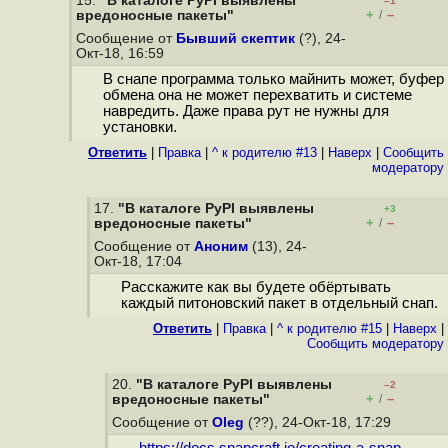
15.
"В каталоге PyPI выявлены
–1
+
–
вредоносные пакеты"
/
Сообщение от
Бывший скептик
(?), 24-
Окт-18, 16:59
В снапе программа только майнить может, буфер
обмена она не может перехватить и системе
навредить. Даже права рут не нужны для
установки.
Ответить
|
Правка
|
^ к родителю #13
|
Наверх
|
Cообщить
модератору
17.
"В каталоге PyPI выявлены
+3
+
–
вредоносные пакеты"
/
Сообщение от
Аноним
(13), 24-
Окт-18, 17:04
Расскажите как вы будете обёртывать
каждый питоновский пакет в отдельный снап.
Ответить
|
Правка
|
^ к родителю #15
|
Наверх
|
Cообщить модератору
20.
"В каталоге PyPI выявлены
–2
+
–
вредоносные пакеты"
/
Сообщение от
Oleg
(??), 24-Окт-18, 17:29