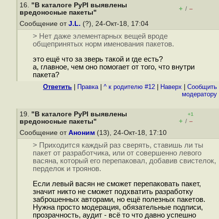
16.
"В каталоге PyPI выявлены
+
–
/
вредоносные пакеты"
Сообщение от
J.L.
(?), 24-Окт-18, 17:04
> Нет даже элементарных вещей вроде
общепринятых норм именования пакетов.
это ещё что за зверь такой и где есть?
а, главное, чем оно помогает от того, что внутри
пакета?
Ответить
|
Правка
|
^ к родителю #12
|
Наверх
|
Cообщить
модератору
19.
"В каталоге PyPI выявлены
+1
+
–
вредоносные пакеты"
/
Сообщение от
Аноним
(13), 24-Окт-18, 17:10
> Приходится каждый раз сверять, ставишь ли ты
пакет от разработчика, или от совершенно левого
васяна, который его перепаковал, добавив свистелок,
перделок и троянов.
Если левый васян не сможет перепаковать пакет,
значит никто не сможет подхватить разработку
заброшенных авторами, но ещё полезных пакетов.
Нужна просто модерация, обязательные подписи,
прозрачность, аудит - всё то что давно успешно