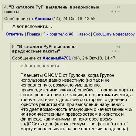
4.
"В каталоге PyPI выявлены вредоносные
+1
+
–
пакеты"
/
Сообщение от
Аноним
(14), 24-Окт-18, 13:59
А вот вспомнити....
Ответить
|
Правка
|
^ к родителю #0
|
Наверх
|
Cообщить модератору
8.
"В каталоге PyPI выявлены
+2
+
–
вредоносные пакеты"
/
Сообщение от
Аноним84701
(ok), 24-Окт-18, 14:47
> А вот вспомнити....
Планшеты GNOME от Групона, когда Групон
использовал давно известную (но так и не
исправленную, возможно умышленно,
производителями законов) ошибку -- торговая марка в
соотв. репозитории не защищается автоматически, а
требует активных действий со стороны отделения
юристов регистранта, при выявлении нарушения.
Что дает возможность атакующим с качественным и/
или количественным превосхоством в юристах и
финансах, как минимум на некоторое время
заДОСить цель (как максимум -- по факту "отжать"
марку и поплевывать на все претензии владельца).