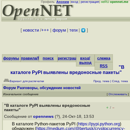
Профиль:
Аноним
(
вход
|
регистрация
)
неRU
opennet.me
[
новости
/
+++
|
форум
|
теги
|
]
форумы
правила/FAQ
поиск
регистрация
вход/
слежка
выход
RSS
"В
каталоге PyPI выявлены вредоносные пакеты"
Вариант для распечатки
Пред. тема
|
След. тема
Форум
Разговоры, обсуждение новостей
Изначальное сообщение
[
Отслеживать
]
"В каталоге PyPI выявлены вредоносные
+
–
/
пакеты"
Сообщение от
opennews
(?), 24-Окт-18, 13:53
В каталоге Python-пакетов PyPI (
https://pypi.python.org
)
обнаружен (
https://medium.com/@bertusk/cryptocurrency-