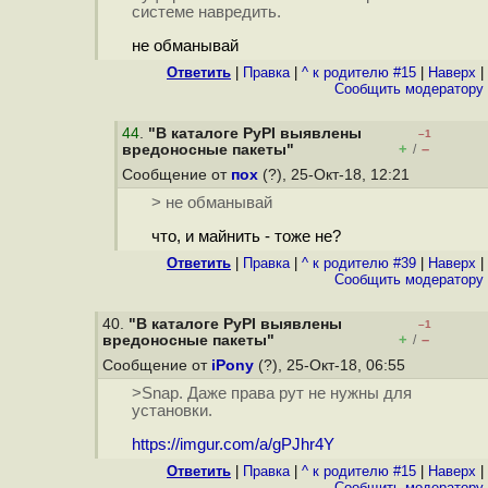
системе навредить.
не обманывай
Ответить
|
Правка
|
^ к родителю #15
|
Наверх
|
Cообщить модератору
44
.
"В каталоге PyPI выявлены
–1
+
–
вредоносные пакеты"
/
Сообщение от
пох
(?), 25-Окт-18, 12:21
> не обманывай
что, и майнить - тоже не?
Ответить
|
Правка
|
^ к родителю #39
|
Наверх
|
Cообщить модератору
40.
"В каталоге PyPI выявлены
–1
+
–
вредоносные пакеты"
/
Сообщение от
iPony
(?), 25-Окт-18, 06:55
>Snap. Даже права рут не нужны для
установки.
https://imgur.com/a/gPJhr4Y
Ответить
|
Правка
|
^ к родителю #15
|
Наверх
|
Cообщить модератору