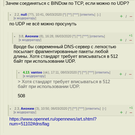
Зачем соединяться с BINDом по TCP, если можно по UDP?
2.2
,
null
(
??
), 10:41, 06/03/2020 [
^
] [
^^
] [
^^^
] [
ответить
]
[
↓
]
+
–
/
[
к модератору
]
по UDP не всё можно просунуть
+1
3.8
,
Аноним
(
8
), 16:28, 06/03/2020 [
^
] [
^^
] [
^^^
] [
ответить
]
+
–
[
к модератору
]
/
Вроде бы современный DNS-сервер с легкостью
посылает фрагментированные пакеты любой
длины. Хотя стандарт требует вписываться в 512
байт при использовании UDP.
4.13
,
vantoo
(
ok
), 17:11, 08/03/2020 [
^
] [
^^
] [
^^^
] [
ответить
]
+
–
/
[
к модератору
]
> Хотя стандарт требует вписываться в 512
байт при использовании UDP.
508
+1
2.3
,
Аноним
(
3
), 10:50, 06/03/2020 [
^
] [
^^
] [
^^^
] [
ответить
]
[
↑
]
+
–
[
к модератору
]
/
https://www.opennet.ru/opennews/art.shtml?
num=51102#dnsflag