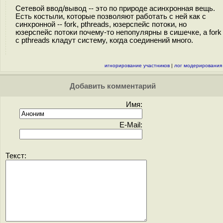
Сетевой ввод/вывод -- это по природе асинхронная вещь.
Есть костыли, которые позволяют работать с ней как с
синхронной -- fork, pthreads, юзерспейс потоки, но
юзерспейс потоки почему-то непопулярны в сишечке, а fork
с pthreads кладут систему, когда соединений много.
игнорирование участников
|
лог модерирования
Добавить комментарий
Имя:
E-Mail:
Текст: