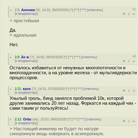
+1
2.6
,
Аноним
(
6
), 14:31, 06/03/2020 [
^
] [
^^
] [
^^^
] [
ответить
]
+
–
[
к модератору
]
/
> простейшая
Да.
> идеальная
Нет.
+2
2.9
,
йо ж
(
?
), 16:55, 06/03/2020 [
^
] [
^^
] [
^^^
] [
ответить
]
+
–
[
к модератору
]
/
Осталось избавиться от ненужных многопоточности и
многозадачности, а на уровне железа - от мультиядерности
процессоров.
2.11
,
крок
(
?
), 14:31, 07/03/2020 [
^
] [
^^
] [
^^^
] [
ответить
]
+
–
/
[
к модератору
]
Унылый троль, бинд занялся проблемой 10к, которой
другие занимались 20 лет назад. Форкатся на каждый чих -
сами таким уг пользуйтесь!
2.12
,
Ordu
(
ok
), 10:53, 08/03/2020 [
^
] [
^^
] [
^^^
] [
ответить
]
+
–
/
[
к модератору
]
> Настоящий инженер не будет по натуре
синхронную вещь коверкать в асинхронную.