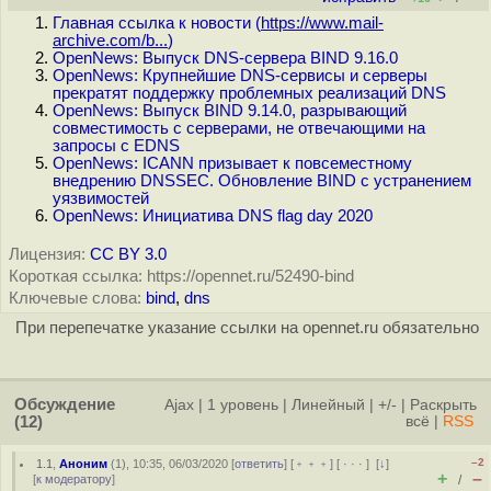
Главная ссылка к новости (
https://www.mail-
archive.com/b...
)
OpenNews: Выпуск DNS-сервера BIND 9.16.0
OpenNews: Крупнейшие DNS-сервисы и серверы
прекратят поддержку проблемных реализаций DNS
OpenNews: Выпуск BIND 9.14.0, разрывающий
совместимость с серверами, не отвечающими на
запросы с EDNS
OpenNews: ICANN призывает к повсеместному
внедрению DNSSEC. Обновление BIND с устранением
уязвимостей
OpenNews: Инициатива DNS flag day 2020
Лицензия:
CC BY 3.0
Короткая ссылка: https://opennet.ru/52490-bind
Ключевые слова:
bind
,
dns
При перепечатке указание ссылки на opennet.ru обязательно
Обсуждение
Ajax
|
1 уровень
|
Линейный
|
+/-
|
Раскрыть
(12)
всё
|
RSS
–2
1.1
,
Аноним
(
1
), 10:35, 06/03/2020 [
ответить
] [
﹢﹢﹢
] [
· · ·
]
[
↓
]
+
–
[
к модератору
]
/