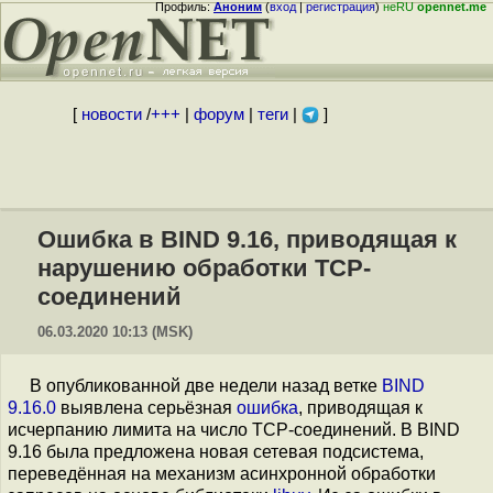
Профиль:
Аноним
(
вход
|
регистрация
)
неRU
opennet.me
[
новости
/
+++
|
форум
|
теги
|
]
Ошибка в BIND 9.16, приводящая к
нарушению обработки TCP-
соединений
06.03.2020 10:13 (MSK)
В опубликованной две недели назад ветке
BIND
9.16.0
выявлена серьёзная
ошибка
, приводящая к
исчерпанию лимита на число TCP-соединений. В BIND
9.16 была предложена новая сетевая подсистема,
переведённая на механизм асинхронной обработки