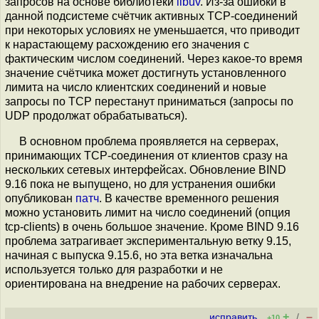
запросов на основе библиотеки
libuv
. Из-за ошибки в
данной подсистеме счётчик активных TCP-соединений
при некоторых условиях не уменьшается, что приводит
к нарастающему расхождению его значения с
фактическим числом соединений. Через какое-то время
значение счётчика может достигнуть установленного
лимита на число клиентских соединений и новые
запросы по TCP перестанут приниматься (запросы по
UDP продолжат обрабатываться).
В основном проблема проявляется на серверах,
принимающих TCP-соединения от клиентов сразу на
нескольких сетевых интерфейсах. Обновление BIND
9.16 пока не выпущено, но для устранения ошибки
опубликован
патч
. В качестве временного решения
можно установить лимит на число соединений (опция
tcp-clients) в очень большое значение. Кроме BIND 9.16
проблема затрагивает экспериментальную ветку 9.15,
начиная с выпуска 9.15.6, но эта ветка изначальна
используется только для разработки и не
ориентирована на внедрение на рабочих серверах.
+
–
исправить
/
+10