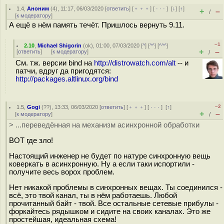
1.4
,
Аноним
(
4
), 11:17, 06/03/2020 [
ответить
] [
﹢﹢﹢
] [
· · ·
]
[
↓
] [
↑
]
+
–
/
[
к модератору
]
А ещё в нём память течёт. Пришлось вернуть 9.11.
–1
2.10
,
Michael Shigorin
(
ok
), 01:00, 07/03/2020 [
^
] [
^^
] [
^^^
]
+
–
[
ответить
]
[
к модератору
]
/
См. тж. версии bind на
http://distrowatch.com/alt
-- и
патчи, вдруг да пригодятся:
http://packages.altlinux.org/bind
–2
1.5
,
Gogi
(
??
), 13:33, 06/03/2020 [
ответить
] [
﹢﹢﹢
] [
· · ·
]
[
↑
]
+
–
[
к модератору
]
/
> ...переведённая на механизм асинхронной обработки
ВОТ где зло!
Настоящий инженер не будет по натуре синхронную вещь
коверкать в асинхронную. Ну а если таки испортили -
получите весь ворох проблем.
Нет никакой проблемы в синхронных вещах. Ты соединился -
всё, это твой канал, ты в нём работаешь. Любой
прочитанный байт - твой. Все остальные сетевые прибулы -
форкайтесь рядышком и сидите на своих каналах. Это же
простейшая, идеальная схема!