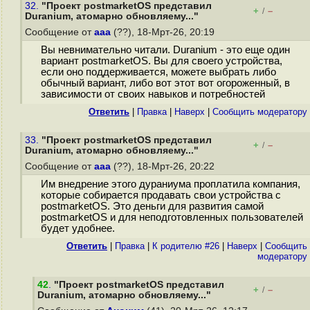
32.
"Проект postmarketOS представил
+
–
/
Duranium, атомарно обновляему..."
Сообщение от
aaa
(??), 18-Мрт-26, 20:19
Вы невнимательно читали. Duranium - это еще один
вариант postmarketOS. Вы для своего устройства,
если оно поддерживается, можете выбрать либо
обычный вариант, либо вот этот вот огороженный, в
зависимости от своих навыков и потребностей
Ответить
|
Правка
|
Наверх
|
Cообщить модератору
33.
"Проект postmarketOS представил
+
–
/
Duranium, атомарно обновляему..."
Сообщение от
aaa
(??), 18-Мрт-26, 20:22
Им внедрение этого дураниума проплатила компания,
которые собирается продавать свои устройства с
postmarketOS. Это деньги для развития самой
postmarketOS и для неподготовленных пользователей
будет удобнее.
Ответить
|
Правка
|
К родителю #26
|
Наверх
|
Cообщить
модератору
42
.
"Проект postmarketOS представил
+
–
/
Duranium, атомарно обновляему..."