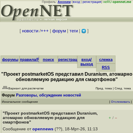
Профиль:
Аноним
(
вход
|
регистрация
)
неRU
opennet.me
[
новости
/
+++
|
форум
|
теги
|
]
форумы
правила/FAQ
поиск
регистрация
вход/
слежка
выход
RSS
"Проект postmarketOS представил Duranium, атомарно
обновляемую редакцию для смартфонов"
Вариант для распечатки
Пред. тема
|
След. тема
Форум
Разговоры, обсуждение новостей
Изначальное сообщение
[
Отслеживать
]
"Проект postmarketOS представил Duranium,
атомарно обновляемую редакцию для
+
–
/
смартфонов"
Сообщение от
opennews
(??), 18-Мрт-26, 11:13