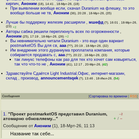
кирпич
,
Аноним
(18), 14:41 , 18-Мрт-26, (18)
При выявлении вообще если, скачал Duranium на флешку, то это
вообще больше не тв
,
Аноним
(36), 20:28 , 18-Мрт-26, (35)
Лучше бы поддержку железяк расширяли
,
мшефд
(?), 16:01 , 18-Мрт-26,
(23)
+2
Авторы сабжа решили переплюнуть всех по огороженности
,
Аноним
(25), 17:19 , 18-Мрт-26, (26)
+2
Вы невнимательно читали Duranium - это еще один вариант
postmarketOS Вы для св
,
aaa
(??), 20:19 , 18-Мрт-26, (32)
Им внедрение этого дураниума проплатила компания, которые
собирается продавать с
,
aaa
(??), 20:22 , 18-Мрт-26, (33)
так линукс телефоны как раз для тех кто хочет сам ковыряться,
так что что-то не
,
Аноним
(41), 12:17 , 20-Мрт-26, (
42
)
Здравствуйте Сдаётся Light Industrial,Офис, интернет-магазин,
склад , производ
,
announcementsqek
(?), 13:46 , 18-Июл-26, (
54
)
Сообщения
[
Сортировка по времени
|
RSS
]
1.
"Проект postmarketOS представил Duranium,
–2
+
–
атомарно обновляему..."
/
Сообщение от
Аноним
(1), 18-Мрт-26, 11:13
Название так себе...