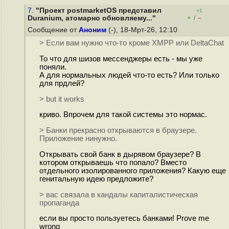
7.
"Проект postmarketOS представил
+1
+
–
Duranium, атомарно обновляему..."
/
Сообщение от
Аноним
(-), 18-Мрт-26, 12:10
> Если вам нужно что-то кроме XMPP или DeltaChat
То что для шизов мессенджеры есть - мы уже
поняли.
А для нормальных людей что-то есть? Или только
для прдлей?
> but it works
криво. Впрочем для такой системы это нормас.
> Банки прекрасно открываются в браузере.
Приложение нинужно.
Открывать свой банк в дырявом браузере? В
котором открываешь что попало? Вместо
отдельного изолированного приложения? Какую еще
генитальную идею предложите?
> вас связала в кандалы капиталистическая
пропаганда
если вы просто пользуетесь банками! Prove me
wrong