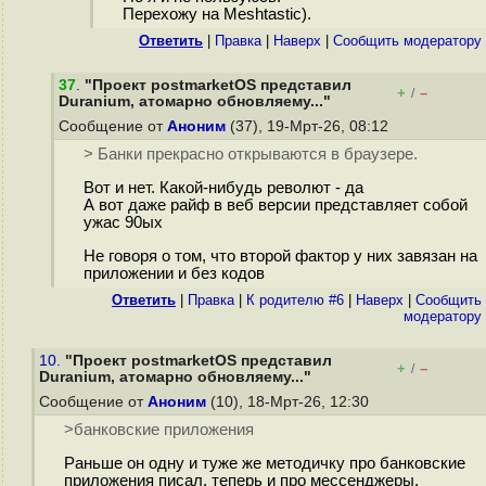
Перехожу на Meshtastic).
Ответить
|
Правка
|
Наверх
|
Cообщить модератору
37
.
"Проект postmarketOS представил
+
–
/
Duranium, атомарно обновляему..."
Сообщение от
Аноним
(37), 19-Мрт-26, 08:12
> Банки прекрасно открываются в браузере.
Вот и нет. Какой-нибудь револют - да
А вот даже райф в веб версии представляет собой
ужас 90ых
Не говоря о том, что второй фактор у них завязан на
приложении и без кодов
Ответить
|
Правка
|
К родителю #6
|
Наверх
|
Cообщить
модератору
10.
"Проект postmarketOS представил
+
–
/
Duranium, атомарно обновляему..."
Сообщение от
Аноним
(10), 18-Мрт-26, 12:30
>банковские приложения
Раньше он одну и туже же методичку про банковские
приложения писал, теперь и про мессенджеры.