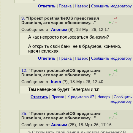
Ответить
|
Правка
|
Наверх
|
Cообщить модератору
9.
"Проект postmarketOS представил
–1
+
–
Duranium, атомарно обновляему..."
/
Сообщение от
Аноним
(9), 18-Мрт-26, 12:17
А как непросто пользоваться банками?
А открыть свой банк, не в браузере, конечно,
идея неплохая.
Ответить
|
Правка
|
Наверх
|
Cообщить модератору
12.
"Проект postmarketOS представил
+1
+
–
Duranium, атомарно обновляему..."
/
Сообщение от
kusb
(?), 18-Мрт-26, 12:40
Там наверное будет Телеграм и т.п.
Ответить
|
Правка
|
К родителю #7
|
Наверх
|
Cообщить
модератору
25.
"Проект postmarketOS представил
+2
+
–
Duranium, атомарно обновляему..."
/
Сообщение от
Аноним
(25), 18-Мрт-26, 17:16
> Открывать свой банк в дырявом браузере? В