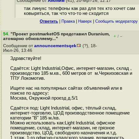
Сообщение от
Аноним
(41), 20-Мрт-26, 12:17
так линукс телефоны как раз для тех кто хочет сам
ковыряться, так что что-то не сходится
Ответить
|
Правка
|
Наверх
|
Cообщить модератору
54
.
"Проект postmarketOS представил Duranium,
+
–
/
атомарно обновляему..."
Сообщение от
announcementsqek
(?), 18-
Июл-26, 13:46
Здравствуйте!
Сдаётся: Light Industrial,Офис, интернет-магазин, склад ,
производство 185 м.кв., 600 метров от м.Черкизовская и
ТПУ Локомотив.
Ищите нас на популярных сайтах объявлений или в
поиске по адресу:
Москва, Окружной проезд д.5/1
Сдаётся под: Light Industrial, офис, тёплый склад,
интернет-торговлю, ЦОД производственное помещение
категории "В" 185 м./кв.
Можно использовать как:Light Industrial, офисное
помещение, склад, интернет-магазин, не грязное
производство, ЦОД, свободного назначения и.т.д.
1 этаж, 1-го офисно-складского здания, возможность