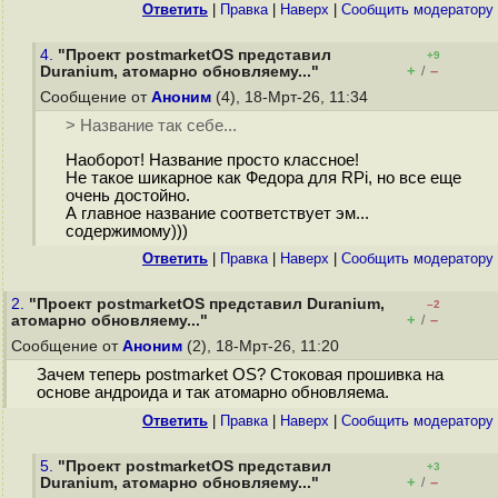
Ответить
|
Правка
|
Наверх
|
Cообщить модератору
4.
"Проект postmarketOS представил
+9
+
–
Duranium, атомарно обновляему..."
/
Сообщение от
Аноним
(4), 18-Мрт-26, 11:34
> Название так себе...
Наоборот! Название просто классное!
Не такое шикарное как Федора для RPi, но все еще
очень достойно.
А главное название соответствует эм...
содержимому)))
Ответить
|
Правка
|
Наверх
|
Cообщить модератору
2.
"Проект postmarketOS представил Duranium,
–2
+
–
атомарно обновляему..."
/
Сообщение от
Аноним
(2), 18-Мрт-26, 11:20
Зачем теперь postmarket OS? Стоковая прошивка на
основе андроида и так атомарно обновляема.
Ответить
|
Правка
|
Наверх
|
Cообщить модератору
5.
"Проект postmarketOS представил
+3
+
–
Duranium, атомарно обновляему..."
/