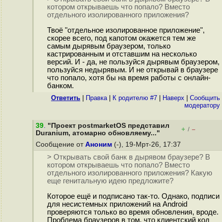
котором открываешь что попало? Вместо
отдельного изолированного приложения?
Твоё "отдельное изолированное приложение",
скорее всего, под капотом окажется тем же
самым дырявым браузером, только
кастрированным и отставшим на несколько
версий. И - да, не пользуйся дырявым браузером,
пользуйся недырявым. И не открывай в браузере
что попало, хотя бы на время работы с онлайн-
банком.
Ответить
|
Правка
|
К родителю #7
|
Наверх
|
Cообщить
модератору
39
.
"Проект postmarketOS представил
+
–
/
Duranium, атомарно обновляему..."
Сообщение от
Аноним
(-), 19-Мрт-26, 17:37
> Открывать свой банк в дырявом браузере? В
котором открываешь что попало? Вместо
отдельного изолированного приложения? Какую
еще генитальную идею предложите?
Которое ещё и подписано так-то. Однако, подписи
для несистемных приложений на Android
проверяются только во время обновления, вроде.
Проблема браузеров в том, что клиентский код