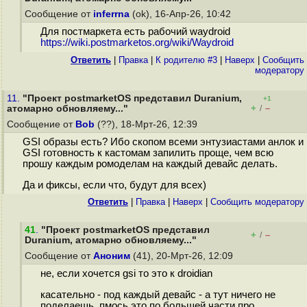
Сообщение от
inferrna
(ok), 16-Апр-26, 10:42
Для постмаркета есть рабочий waydroid
https://wiki.postmarketos.org/wiki/Waydroid
Ответить
|
Правка
|
К родителю #3
|
Наверх
|
Cообщить
модератору
11.
"Проект postmarketOS представил Duranium,
+1
+
–
атомарно обновляему..."
/
Сообщение от
Bob
(??), 18-Мрт-26, 12:39
GSI образы есть? Ибо скопом всеми энтузиастами анлок и
GSI готовность к кастомам запилить проще, чем всю
прошу каждым ромоделам на каждый девайс делать.
Да и фиксы, если что, будут для всех)
Ответить
|
Правка
|
Наверх
|
Cообщить модератору
41
.
"Проект postmarketOS представил
+
–
/
Duranium, атомарно обновляему..."
Сообщение от
Аноним
(41), 20-Мрт-26, 12:09
не, если хочется gsi то это к droidian
касательно - под каждый девайс - а тут ничего не
поделаешь, пмось это по большей части про