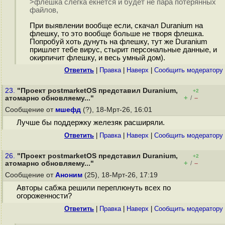
>флешка слегка екнется и будет не пара потерянных
файлов,
При выявлении вообще если, скачал Duranium на
флешку, то это вообще больше не творя флешка.
Попробуй хоть дунуть на флешку, тут же Duranium
пришлет тебе вирус, стырит персональные данные, и
окирпичит флешку, и весь умный дом).
Ответить
|
Правка
|
Наверх
|
Cообщить модератору
23.
"Проект postmarketOS представил Duranium,
+2
+
–
атомарно обновляему..."
/
Сообщение от
мшефд
(?), 18-Мрт-26, 16:01
Лучше бы поддержку железяк расширяли.
Ответить
|
Правка
|
Наверх
|
Cообщить модератору
26.
"Проект postmarketOS представил Duranium,
+2
+
–
атомарно обновляему..."
/
Сообщение от
Аноним
(25), 18-Мрт-26, 17:19
Авторы сабжа решили переплюнуть всех по
огороженности?
Ответить
|
Правка
|
Наверх
|
Cообщить модератору