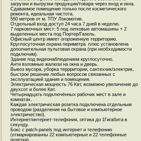
загрузки и выгрузки продукции/товара через вход и окна.
Сдаваемое помещение только после косметического
ремонта, идеальная чистота.
550 метров от м. ТПУ Локомотив.
Отдельный вход доступ 24 часа 7 дней в неделю.
7 парковочных мест: 5 под легковые автомашины + 2
выделенных места под Портер/Газель.
Офисный центр имеет огороженную территорию.
Круглосуточная охрана периметра плюс установлена
дополнительная пультовая охрана (при необходимости
подключим).
Здание под видеонаблюдением круглосуточно.
Анти взломные жалюзи на окна и дверь.
Вывоз мусора, уборка террритории, сантехник/электрик,
быстрое решение любых вопросов связанных с
эксплуатацией здания и помещения.
Электрическая мощность 76 Квт, возможно увеличение до
двухсот и более Квт.
Четырнадцать подключённых рабочих мест в зале и
комнатах.
Каждая электрическая розетка подключена отдельным
проводом (разделение на бытовое и компьютерное
электричество).
Интернет/интернет-телефония, оптика до 1Гигабита в
секунду.
Бокс с patch-panels под интернет и телефонию
(отмаркированны 22 компьютерные и 22 телефонные
розетки).