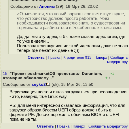
Сообщение от
Аноним
(29), 18-Мрт-26, 20:02
>Отмечается, что новый вариант соответствует идее,
что устройство должно просто работать, >без
необходимости пользователю знать о существовании
терминала и разбираться в >особенностях системы.
Да, да, мы эту идею, я бы даже сказал идеологию, где
то уже видели...
Пользователи вкусившие этой идеологии даже не знаю
теперь где лежат их данные :)))
Ответить
|
Правка
|
К родителю #13
|
Наверх
|
Cообщить
модератору
15.
"Проект postmarketOS представил Duranium,
+1
+
–
атомарно обновляему..."
/
Сообщение от
seyko2
(ok), 18-Мрт-26, 13:50
Верификация всего и отказ загружаться при несовпадении
- это, наверно, true Linux way
PS: для меня интересной оказалась информация, что для
загрузки образа биосом UEFI образ должен быть в
формате PE. До сих пор жил с обычным BIOS и с UEFI
пока не на ты.
Ответить
|
Правка
|
Наверх
|
Cообщить модератору