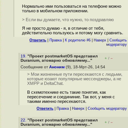
Нормально ими пользоваться на телефоне можно
только в мобильном приложении.
> Если вы думаете, что нужно, то поздравляю
Я не просто думаю - я, в отличие от тебя,
действительно пользуюсь и потому могу сравнить.
Ответить
|
Правка
|
К родителю #6
|
Наверх
|
Cообщить
модератору
19.
"Проект postmarketOS представил
+
–
/
Duranium, атомарно обновляему..."
Сообщение от
Аноним
(9), 18-Мрт-26, 14:54
> Мои жизненные пути пересекаются с людьми,
которые юзают популярные мессенджеры, а не
XMPP и DeltaChat.
В схемотехнике есть такие понятия, как
пересечение и соедининие. Так вот, у меня с
такими именно пересекаются.
Ответить
|
Правка
|
Наверх
|
Cообщить модератору
22.
"Проект postmarketOS представил
+
–
/
Duranium, атомарно обновляему..."