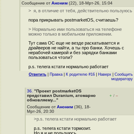
Сообщение от
Аноним
(22), 18-Мрт-26, 15:04
> я, в отличие от тебя, действительно пользуюсь
пора прикрывать postmarketOS, считаешь?
> Нормально ими пользоваться на телефоне
можно только в мобильном приложении.
Тут сама ОС еще не везде раскатывается и
драйверов не найти, а ты про банки. Хочешь с
нерабочей камерой и без зарядки банками
пользоваться чтоли?
p.s. телега кстати нормально работает
Ответить
|
Правка
|
К родителю #16
|
Наверх
|
Cообщить
модератору
36.
"Проект postmarketOS
представил Duranium, атомарно
+
–
/
обновляему..."
Сообщение от
Аноним
(36), 18-
Мрт-26, 20:30
>p.s. телега кстати нормально работает
p.s. телега кстати тормозит.
Но я и не пользуюсь.