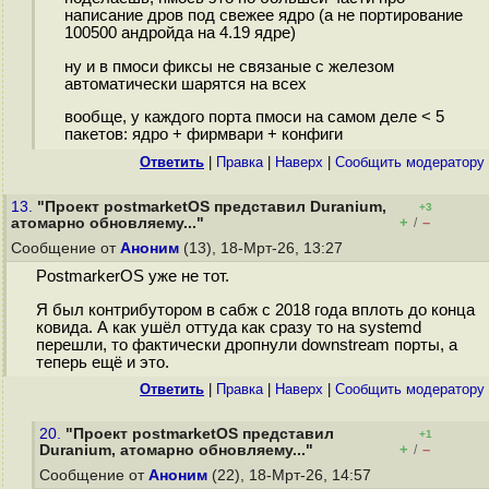
написание дров под свежее ядро (а не портирование
100500 андройда на 4.19 ядре)
ну и в пмоси фиксы не связаные с железом
автоматически шарятся на всех
вообще, у каждого порта пмоси на самом деле < 5
пакетов: ядро + фирмвари + конфиги
Ответить
|
Правка
|
Наверх
|
Cообщить модератору
13.
"Проект postmarketOS представил Duranium,
+3
+
–
атомарно обновляему..."
/
Сообщение от
Аноним
(13), 18-Мрт-26, 13:27
PostmarkerOS уже не тот.
Я был контрибутором в сабж с 2018 года вплоть до конца
ковида. А как ушёл оттуда как сразу то на systemd
перешли, то фактически дропнули downstream порты, а
теперь ещё и это.
Ответить
|
Правка
|
Наверх
|
Cообщить модератору
20.
"Проект postmarketOS представил
+1
+
–
Duranium, атомарно обновляему..."
/
Сообщение от
Аноним
(22), 18-Мрт-26, 14:57