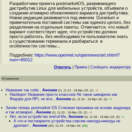
Разработчики проекта postmarketOS, развивающего
дистрибутив Linux для мобильных устройств, объявили о
создании атомарно обновляемого варианта дистрибутива.
Новая редакция развивается под именем Duranium и
примечательна поставкой системы как единого целого, без
разделения на отдельные пакеты. Отмечается, что новый
вариант соответствует идее, что устройство должно
просто работать, без необходимости пользователю знать
о существовании терминала и разбираться в
особенностях системы...
Подробнее:
https://www.opennet.ru/opennews/art.shtml?
num=65012
Ответить
|
Правка
|
Cообщить модератору
Оглавление
Название так себе
,
Аноним
(1), 11:13 , 18-Мрт-26, (1)
–2
Наоборот Название просто классное Не такое шикарное как
Федора для RPi, но все
,
Аноним
(4), 11:34 , 18-Мрт-26, (4)
+9
Зачем теперь postmarket OS Стоковая прошивка на основе андроида
и так атомарно
,
Аноним
(2), 11:20 , 18-Мрт-26, (2)
–2
Нет, если устройство end-of-life
,
Аноним
(5), 11:38 , 18-Мрт-26, (5)
+3
А что в постмаркете устройства совсем никогда-никогда не
дропают
,
Аноним
(40), 21:25 , 19-Мрт-26, (
40
)