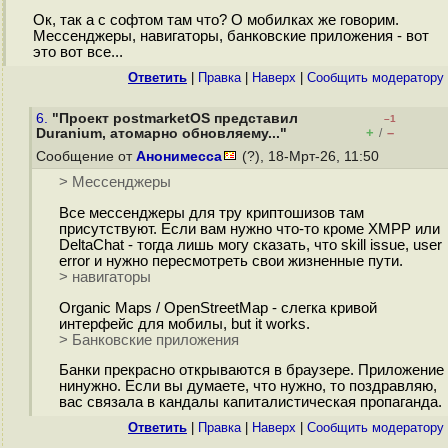
Ок, так а с софтом там что? О мобилках же говорим.
Мессенджеры, навигаторы, банковские приложения - вот
это вот все...
Ответить
|
Правка
|
Наверх
|
Cообщить модератору
6.
"Проект postmarketOS представил
–1
+
–
Duranium, атомарно обновляему..."
/
Сообщение от
Анонимесса
(?), 18-Мрт-26, 11:50
> Мессенджеры
Все мессенджеры для тру криптошизов там
присутствуют. Если вам нужно что-то кроме XMPP или
DeltaChat - тогда лишь могу сказать, что skill issue, user
error и нужно пересмотреть свои жизненные пути.
> навигаторы
Organic Maps / OpenStreetMap - слегка кривой
интерфейс для мобилы, but it works.
> Банковские приложения
Банки прекрасно открываются в браузере. Приложение
нинужно. Если вы думаете, что нужно, то поздравляю,
вас связала в кандалы капиталистическая пропаганда.
Ответить
|
Правка
|
Наверх
|
Cообщить модератору