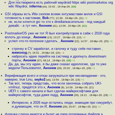
Для постмаркета есть рабочий waydroid https wiki postmarketos org
wiki Waydroi
,
inferrna
(ok), 10:42 , 16-Апр-26, (
44
)
GSI образы есть Ибо скопом всеми энтузиастами анлок и GSI
готовность к кастомам
,
Bob
(??), 12:39 , 18-Мрт-26, (11)
+1
не, если хочется gsi то это к droidianкасательно - под каждый
девайс - а тут нич
,
Аноним
(41), 12:09 , 20-Мрт-26, (
41
)
PostmarkerOS уже не тот Я был контрибутором в сабж с 2018 года
вплоть до конца
,
Аноним
(13), 13:27 , 18-Мрт-26, (13)
+3
успел что-то полезное сделать
,
Аноним
(22), 14:57 , 18-Мрт-26, (20)
+1
строчку в CV заработал, и галочку в туду себе поставил
,
мимоход
(?), 16:51 , 18-Мрт-26, (24)
–1
набросить идею перейти на системд и дропнуть downstream
порты
,
Аноним
(37), 08:14 , 19-Мрт-26, (
38
)
+1
Да, да, мы эту идею, я бы даже сказал идеологию, где то уже
видели Пользовател
,
Аноним
(29), 20:02 , 18-Мрт-26, (29)
+1
Верификация всего и отказ загружаться при несовпадении - это,
наверно, true Linu
,
seyko2
(ok), 13:50 , 18-Мрт-26, (15)
+1
Так вот, теперь представь, что если захочешь собрать UKI-
vmlinuz, придётся это к
,
Аноним
(9), 14:59 , 18-Мрт-26, (21)
UEFI с самого начала и был сделан майкрософтами для
майкрософтов, туда даже подд
,
Аноним
(28), 19:21 , 18-Мрт-26, (28)
+1
Интересно, в 2026 еще остались люди, знающие про секуребут,
и думающие, что он И
,
Аноним
(29), 20:07 , 18-Мрт-26, (31)
+1
флешка слегка екнется и будет не пара потерянных файлов,а