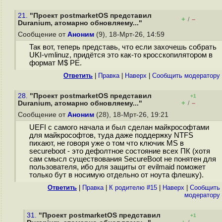
21.
"Проект postmarketOS представил
+
–
/
Duranium, атомарно обновляему..."
Сообщение от
Аноним
(9), 18-Мрт-26, 14:59
Так вот, теперь представь, что если захочешь собрать
UKI-vmlinuz, придётся это как-то кросскопилятором в
формат M$ PE.
Ответить
|
Правка
|
Наверх
|
Cообщить модератору
28.
"Проект postmarketOS представил
+1
+
–
Duranium, атомарно обновляему..."
/
Сообщение от
Аноним
(28), 18-Мрт-26, 19:21
UEFI с самого начала и был сделан майкрософтами
для майкрософтов, туда даже поддержку NTFS
пихают, не говоря уже о том что ключик MS в
secureboot - это дефолтное состояние всех ПК (хотя
сам смысл существования SecureBoot не понятен для
пользователя, ибо для защиты от evilmaid поможет
только бут в носимую отдельно от ноута флешку).
Ответить
|
Правка
|
К родителю #15
|
Наверх
|
Cообщить
модератору
31.
"Проект postmarketOS представил
+1