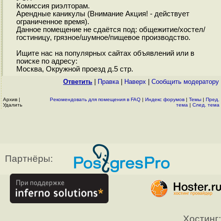
Комиссия риэлторам.
Арендные каникулы (Внимание Акция! - действует
ограниченное время).
Данное помещение не сдаётся под: общежитие/хостел/
гостиницу, грязное/шумное/пищевое производство.
Ищите нас на популярных сайтах объявлений или в
поиске по адресу:
Москва, Окружной проезд д.5 стр.
Ответить
|
Правка
|
Наверх
|
Cообщить модератору
Архив
|
Рекомендовать для помещения в FAQ
|
Индекс форумов
|
Темы
|
Пред.
Удалить
тема
|
След. тема
Партнёры:
Хостинг: