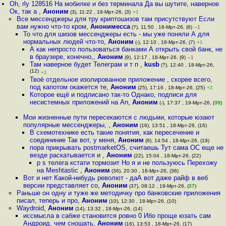
Oh, rly 128516 На мобилке и без терминала Да вы шутите, наверное
Ок, так а
,
Аноним
(3), 11:22 , 18-Мрт-26, (3)
+1
Все мессенджеры для тру криптошизов там присутствуют Если
вам нужно что-то кром
,
Анонимесса
(?), 11:50 , 18-Мрт-26, (6)
–1
То что для шизов мессенджеры есть - мы уже поняли А для
нормальных людей что-то
,
Аноним
(-), 12:10 , 18-Мрт-26, (7)
+1
А как непросто пользоваться банками А открыть свой банк, не
в браузере, конечно,
,
Аноним
(9), 12:17 , 18-Мрт-26, (9)
–1
Там наверное будет Телеграм и т п
,
kusb
(?), 12:40 , 18-Мрт-26,
(12)
+1
Твоё отдельное изолированное приложение , скорее всего,
под капотом окажется те
,
Аноним
(25), 17:16 , 18-Мрт-26, (25)
+2
Которое ещё и подписано так-то Однако, подписи для
несистемных приложений на An
,
Аноним
(-), 17:37 , 19-Мрт-26, (
39
)
Мои жизненные пути пересекаются с людьми, которые юзают
популярные мессенджеры,
,
Аноним
(16), 13:51 , 18-Мрт-26, (16)
В схемотехнике есть такие понятия, как пересечение и
соедининие Так вот, у меня
,
Аноним
(9), 14:54 , 18-Мрт-26, (19)
пора прикрывать postmarketOS, считаешь Тут сама ОС еще не
везде раскатывается и
,
Аноним
(22), 15:04 , 18-Мрт-26, (22)
p s телега кстати тормозит Но я и не пользуюсь Перехожу
на Meshtastic
,
Аноним
(36), 20:30 , 18-Мрт-26, (36)
Вот и нет Какой-нибудь револют - даА вот даже райф в веб
версии представляет со
,
Аноним
(37), 08:12 , 19-Мрт-26, (
37
)
Раньше он одну и туже же методичку про банковские приложения
писал, теперь и про
,
Аноним
(10), 12:30 , 18-Мрт-26, (10)
Waydroid
,
Аноним
(14), 13:32 , 18-Мрт-26, (14)
иссмысла в сабже становится ровно 0 Ибо проще юзать сам
Андроид, чем сношать
,
Аноним
(16), 13:53 , 18-Мрт-26, (17)