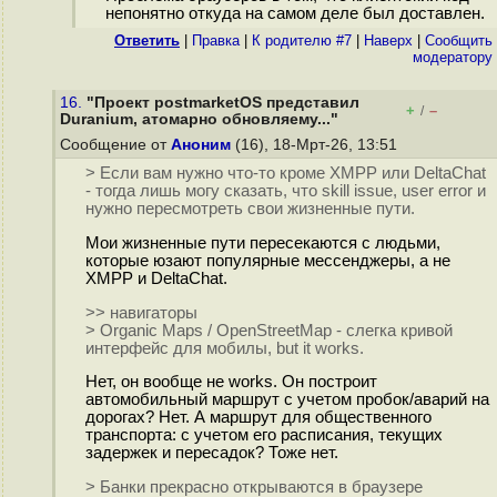
непонятно откуда на самом деле был доставлен.
Ответить
|
Правка
|
К родителю #7
|
Наверх
|
Cообщить
модератору
16.
"Проект postmarketOS представил
+
–
/
Duranium, атомарно обновляему..."
Сообщение от
Аноним
(16), 18-Мрт-26, 13:51
> Если вам нужно что-то кроме XMPP или DeltaChat
- тогда лишь могу сказать, что skill issue, user error и
нужно пересмотреть свои жизненные пути.
Мои жизненные пути пересекаются с людьми,
которые юзают популярные мессенджеры, а не
XMPP и DeltaChat.
>> навигаторы
> Organic Maps / OpenStreetMap - слегка кривой
интерфейс для мобилы, but it works.
Нет, он вообще не works. Он построит
автомобильный маршрут с учетом пробок/аварий на
дорогах? Нет. А маршрут для общественного
транспорта: с учетом его расписания, текущих
задержек и пересадок? Тоже нет.
> Банки прекрасно открываются в браузере