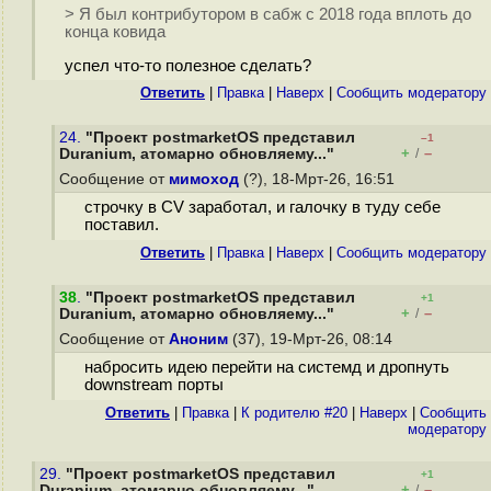
> Я был контрибутором в сабж с 2018 года вплоть до
конца ковида
успел что-то полезное сделать?
Ответить
|
Правка
|
Наверх
|
Cообщить модератору
24.
"Проект postmarketOS представил
–1
+
–
Duranium, атомарно обновляему..."
/
Сообщение от
мимоход
(?), 18-Мрт-26, 16:51
строчку в CV заработал, и галочку в туду себе
поставил.
Ответить
|
Правка
|
Наверх
|
Cообщить модератору
38
.
"Проект postmarketOS представил
+1
+
–
Duranium, атомарно обновляему..."
/
Сообщение от
Аноним
(37), 19-Мрт-26, 08:14
набросить идею перейти на системд и дропнуть
downstream порты
Ответить
|
Правка
|
К родителю #20
|
Наверх
|
Cообщить
модератору
29.
"Проект postmarketOS представил
+1
+
–
Duranium, атомарно обновляему..."
/