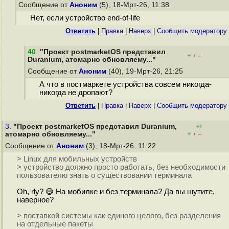
Сообщение от
Аноним
(5), 18-Мрт-26, 11:38
Нет, если устройство end-of-life
Ответить
|
Правка
|
Наверх
|
Cообщить модератору
40
.
"Проект postmarketOS представил
+
–
/
Duranium, атомарно обновляему..."
Сообщение от
Аноним
(40), 19-Мрт-26, 21:25
А что в постмаркете устройства совсем никогда-
никогда не дропают?
Ответить
|
Правка
|
Наверх
|
Cообщить модератору
3.
"Проект postmarketOS представил Duranium,
+1
+
–
атомарно обновляему..."
/
Сообщение от
Аноним
(3), 18-Мрт-26, 11:22
> Linux для мобильных устройств
> устройство должно просто работать, без необходимости
пользователю знать о существовании терминала
Oh, rly? 😄 На мобилке и без терминала? Да вы шутите,
наверное?
> поставкой системы как единого целого, без разделения
на отдельные пакеты