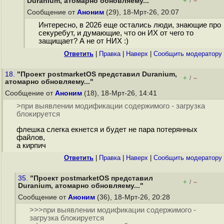
+
–
Duranium, атомарно обновляему..."
/
Сообщение от
Аноним
(29), 18-Мрт-26, 20:07
Интересно, в 2026 еще остались люди, знающие про
секуребут, и думающие, что он ИХ от чего то
защищает? А не от НИХ :)
Ответить
|
Правка
|
Наверх
|
Cообщить модератору
18.
"Проект postmarketOS представил Duranium,
+
–
/
атомарно обновляему..."
Сообщение от
Аноним
(18), 18-Мрт-26, 14:41
>при выявлении модификации содержимого - загрузка
блокируется
флешка слегка екнется и будет не пара потерянных
файлов,
а кирпич
Ответить
|
Правка
|
Наверх
|
Cообщить модератору
35.
"Проект postmarketOS представил
+
–
/
Duranium, атомарно обновляему..."
Сообщение от
Аноним
(36), 18-Мрт-26, 20:28
>>>при выявлении модификации содержимого -
загрузка блокируется