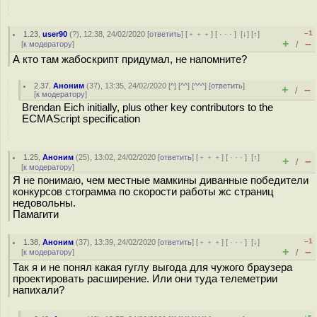
–1
1.23
,
user90
(
?
), 12:38, 24/02/2020 [
ответить
] [
﹢﹢﹢
] [
· · ·
]
[
↓
] [
↑
]
+
–
[
к модератору
]
/
А кто там жабоскрипт придумал, не напомните?
2.37
,
Аноним
(
37
), 13:35, 24/02/2020 [
^
] [
^^
] [
^^^
] [
ответить
]
+
–
/
[
к модератору
]
Brendan Eich initially, plus other key contributors to the
ECMAScript specification
1.25
,
Аноним
(
25
), 13:02, 24/02/2020 [
ответить
] [
﹢﹢﹢
] [
· · ·
]
[
↑
]
+
–
/
[
к модератору
]
Я не понимаю, чем местные мамкины диванные победители
конкурсов стограмма по скорости работы жс страниц
недовольны.
Памагити
–1
1.38
,
Аноним
(
37
), 13:39, 24/02/2020 [
ответить
] [
﹢﹢﹢
] [
· · ·
]
[
↓
]
+
–
[
к модератору
]
/
Так я и не понял какая гуглу выгода для чужого браузера
проектировать расширение. Или они туда телеметрии
напихали?