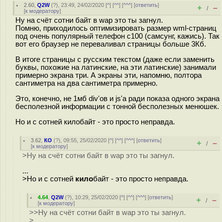
2.60
,
Q2W
(
?
), 23:49, 24/02/2020 [
^
] [
^^
] [
^^^
] [
ответить
]
+
–
/
[
к модератору
]
Ну на счёт сотни байт в wap это ты загнул.
Помню, приходилось оптимизировать размер wml-страниц
под очень популярный телефон c100 (самсунг, кажись). Так
вот его браузер не переваливал страницы больше 3Кб.
В итоге страницы с русским текстом (даже если заменить
буквы, похожие на латинские, на эти латинские) занимали
примерно экрана три. А экраны эти, напомню, полтора
сантиметра на два сантиметра примерно.
Это, конечно, не 1мб div'ов и js'а ради показа одного экрана
бесполезной информации с тонной бесполезных менюшек.
Но и с сотней килобайт - это просто неправда.
3.62
,
КО
(
?
), 09:55, 25/02/2020 [
^
] [
^^
] [
^^^
] [
ответить
]
+
–
/
[
к модератору
]
>Ну на счёт сотни байт в wap это ты загнул.
...
>Но и с сотней
кило
байт - это просто неправда.
4.64
,
Q2W
(
?
), 10:29, 25/02/2020 [
^
] [
^^
] [
^^^
] [
ответить
]
+
–
/
[
к модератору
]
>>Ну на счёт сотни байт в wap это ты загнул.
> ...