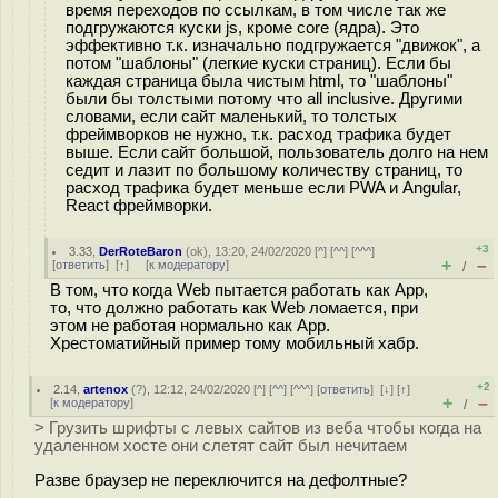
время переходов по ссылкам, в том числе так же
подгружаются куски js, кроме core (ядра). Это
эффективно т.к. изначально подгружается "движок", а
потом "шаблоны" (легкие куски страниц). Если бы
каждая страница была чистым html, то "шаблоны"
были бы толстыми потому что all inclusive. Другими
словами, если сайт маленький, то толстых
фреймворков не нужно, т.к. расход трафика будет
выше. Если сайт большой, пользователь долго на нем
седит и лазит по большому количеству страниц, то
расход трафика будет меньше если PWA и Angular,
React фреймворки.
+3
3.33
,
DerRoteBaron
(
ok
), 13:20, 24/02/2020 [
^
] [
^^
] [
^^^
]
+
–
[
ответить
]
[
↑
] [
к модератору
]
/
В том, что когда Web пытается работать как App,
то, что должно работать как Web ломается, при
этом не работая нормально как App.
Хрестоматийный пример тому мобильный хабр.
+2
2.14
,
artenox
(
?
), 12:12, 24/02/2020 [
^
] [
^^
] [
^^^
] [
ответить
]
[
↓
] [
↑
]
+
–
[
к модератору
]
/
> Грузить шрифты с левых сайтов из веба чтобы когда на
удаленном хосте они слетят сайт был нечитаем
Разве браузер не переключится на дефолтные?