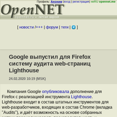
Профиль:
Аноним
(
вход
|
регистрация
)
неRU
opennet.me
[
новости
/
+++
|
форум
|
теги
|
]
Google выпустил для Firefox
систему аудита web-страниц
Lighthouse
24.02.2020 10:19 (MSK)
Компания Google
опубликовала
дополнение для
Firefox с реализацией инструмента
Lighthouse
.
Lighthouse входит в состав штатных инструментов для
web-разработчиков, входящих в состав Chrome (вкладка
"Audits"), и даёт возможность на основе собранных