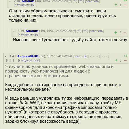
+5
2.40
,
Аноним
(
40
), 13:57, 24/02/2020 [
^
] [
^^
] [
^^^
] [
ответить
]
+
–
[
к модератору
]
/
Они таким образом показывают: смотрите, наши
стандарты единственно правильные, ориентируйтесь
только на них.
3.49
,
Аноним
(
49
), 16:30, 24/02/2020 [
^
] [
^^
] [
^^^
] [
ответить
]
+
–
/
[
к модератору
]
Именно поиск Гугла решает судьбу сайта, так что no way
+3
1.48
,
Аноним84701
(
ok
), 16:27, 24/02/2020 [
ответить
] [
﹢﹢﹢
] [
· · ·
]
+
–
[
↓
] [
↑
] [
к модератору
]
/
> изучить актуальность применения web-технологий и
пригодность web-приложения для людей с
ограниченными возможностями.
Когда добавят тестирование на пригодность при плохом и
нестабильном канале?
И ведь раньше умудрялись ту же информацию передавать в
сотню байт WAP, не заставляя скачивать пару-тройку МБ
фреймворков "для экономии трафика запросами только
нужного" (и которое не отрубалось в середине процесса
вбивания данных из-за таймаута скрипта автодополнения,
заодно блокируя возсожность ввода).