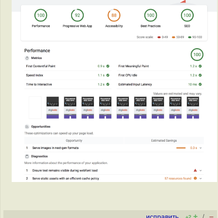
+
–
исправить
/
+2