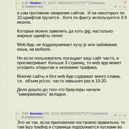
–5
4.29
,
Vitektm
(
?
), 13:07, 24/02/2020 [
^
] [
^^
] [
^^^
] [
ответить
]
+
–
[
к модератору
]
/
я сам противник ожирения сайтов. И на некоторых по
10 шрифтов грузится . Хотя по факту используется 3-9
иконок.
Которые можно заменить да хоть jpg, настолько
жирные шрифты лепят.
Web App, не подразумевает кучу js или забивания
кеша, на мобиле.
Но если пользователь посещает ваш сайт часто, и
просматривает больше 3 страниц, то web app может
ускорить открытие и экономию трафика.
Многие сайты и без web App содержат много хлама,
т.е. объем js/css часто завышен раз в 10-20.
Дело дошло до того что браузеры начали
"замораживать" вкладки.
4.63
,
Аноним
(
63
), 10:14, 25/02/2020 [
^
] [
^^
] [
^^^
] [
ответить
]
+
–
/
[
к модератору
]
Это не так, если приложение построено правильно, то
там lazy loading и страница подгружается кусками во