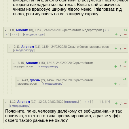
використання шрифтів сайтами. В результаті, меню злівої
сторони накладається на текст. Вмість сайта якимось
чином не враховує ширину лівого меню, і підповзає під
нього, розтягуючись на всю ширину екрану.
1.8
,
Аноним
(
8
), 11:36, 24/02/2020
Скрыто ботом-модератором
[
﹢﹢
+3
+
–
﹢
] [
· · ·
] [
к модератору
]
/
2.11
,
Аноним
(
11
), 11:54, 24/02/2020
Скрыто ботом-модератором
+
–
/
[
к модератору
]
+2
3.15
,
Аноним
(
15
), 12:13, 24/02/2020
Скрыто ботом-
+
–
модератором
[
к модератору
]
/
+1
4.43
,
гугель
(
?
), 14:47, 24/02/2020
Скрыто ботом-
+
–
модератором
[
к модератору
]
/
1.12
,
Аноним
(
12
), 12:02, 24/02/2020 [
ответить
] [
﹢﹢﹢
] [
· · ·
]
[
↓
] [
↑
]
+
–
/
[
к модератору
]
Поясните, плиз, человеку далёкому от веб-дизайна - я так
понимаю, это что-то типа профилировщика, а разве у фф
своего такого раньше не было?