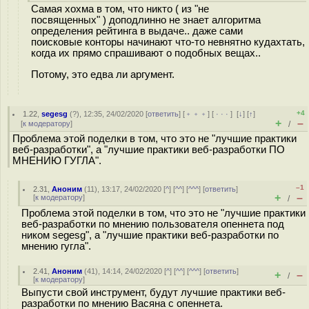
Самая хохма в том, что никто ( из "не
посвященных" ) доподлинно не знает алгоритма
определения рейтинга в выдаче.. даже сами
поисковые конторы начинают что-то невнятно кудахтать,
когда их прямо спрашивают о подобных вещах..
Потому, это едва ли аргумент.
+4
1.22
,
segesg
(
?
), 12:35, 24/02/2020 [
ответить
] [
﹢﹢﹢
] [
· · ·
]
[
↓
] [
↑
]
+
–
[
к модератору
]
/
Проблема этой поделки в том, что это не "лучшие практики
веб-разработки", а "лучшие практики веб-разработки ПО
МНЕНИЮ ГУГЛА".
–1
2.31
,
Аноним
(
11
), 13:17, 24/02/2020 [
^
] [
^^
] [
^^^
] [
ответить
]
+
–
[
к модератору
]
/
Проблема этой поделки в том, что это не "лучшие практики
веб-разработки по мнению пользователя опеннета под
ником segesg", а "лучшие практики веб-разработки по
мнению гугла".
2.41
,
Аноним
(
41
), 14:14, 24/02/2020 [
^
] [
^^
] [
^^^
] [
ответить
]
+
–
/
[
к модератору
]
Выпусти свой инструмент, будут лучшие практики веб-
разработки по мнению Васяна с опеннета.