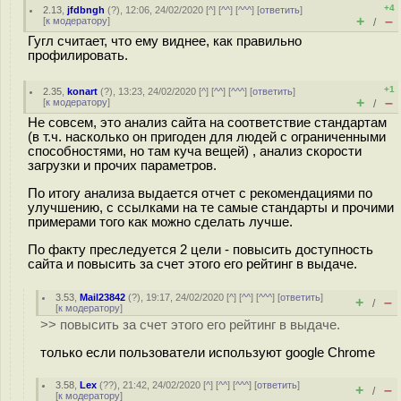
+4
2.13
,
jfdbngh
(
?
), 12:06, 24/02/2020 [
^
] [
^^
] [
^^^
] [
ответить
]
+
–
[
к модератору
]
/
Гугл считает, что ему виднее, как правильно
профилировать.
+1
2.35
,
konart
(
?
), 13:23, 24/02/2020 [
^
] [
^^
] [
^^^
] [
ответить
]
+
–
[
к модератору
]
/
Не совсем, это анализ сайта на соответствие стандартам
(в т.ч. насколько он пригоден для людей с ограниченными
способностями, но там куча вещей) , анализ скорости
загрузки и прочих параметров.
По итогу анализа выдается отчет с рекомендациями по
улучшению, с ссылками на те самые стандарты и прочими
примерами того как можно сделать лучше.
По факту преследуется 2 цели - повысить доступность
сайта и повысить за счет этого его рейтинг в выдаче.
3.53
,
Mail23842
(
?
), 19:17, 24/02/2020 [
^
] [
^^
] [
^^^
] [
ответить
]
+
–
/
[
к модератору
]
>> повысить за счет этого его рейтинг в выдаче.
только если пользователи используют google Chrome
3.58
,
Lex
(
??
), 21:42, 24/02/2020 [
^
] [
^^
] [
^^^
] [
ответить
]
+
–
/
[
к модератору
]