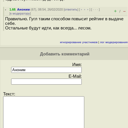
1.68
,
Аноним
(
67
), 08:54, 26/02/2020 [
ответить
] [
﹢﹢﹢
] [
· · ·
]
+
–
/
[
к модератору
]
Правильно. Гугл таким способом повысит рейтинг в выдаче
себе.
Остальные будут идти, как всегда... лесом.
игнорирование участников
|
лог модерирования
Добавить комментарий
Имя:
E-Mail:
Текст: