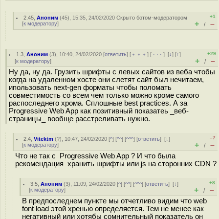
+1
2.45
,
Аноним
(
45
), 15:35, 24/02/2020
Скрыто ботом-модератором
+
–
[
к модератору
]
/
+29
1.3
,
Аноним
(
3
), 10:40, 24/02/2020 [
ответить
] [
﹢﹢﹢
] [
· · ·
]
[
↓
] [
↑
]
+
–
[
к модератору
]
/
Ну да, ну да. Грузить шрифты с левых сайтов из веба чтобы
когда на удаленном хосте они слетят сайт был нечитаем,
ипользовать next-gen форматы чтобы поломать
совместимость со всем чем только можно кроме самого
распоследнего хрома. Сплошные best practices. А за
Progressive Web App как позитивный показатеь _веб-
страницы_ вообще расстреливать нужно.
–7
2.4
,
Vitektm
(
?
), 10:47, 24/02/2020 [
^
] [
^^
] [
^^^
] [
ответить
]
[
↓
]
+
–
[
к модератору
]
/
Что не так с Progressive Web App ? И что была
рекомендация хранить шрифты или js на сторонних CDN ?
+8
3.5
,
Аноним
(
3
), 11:09, 24/02/2020 [
^
] [
^^
] [
^^^
] [
ответить
]
[
↓
]
+
–
[
к модератору
]
/
В предпоследнем пункте мы отчетливо видим что web
font load этой хренью определяется. Тем не менее как
негативный или хотябы сомнительный показатель он