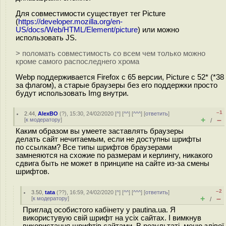
Для совместимости существует тег Picture
(
https://developer.mozilla.org/en-
US/docs/Web/HTML/Element/picture
) или можно
использовать JS.
> поломать совместимость со всем чем только можно
кроме самого распоследнего хрома
Webp поддерживается Firefox с 65 версии, Picture с 52* (*38
за флагом), а старые браузеры без его поддержки просто
будут использовать Img внутри.
–1
2.44
,
AlexBO
(
?
), 15:30, 24/02/2020 [
^
] [
^^
] [
^^^
] [
ответить
]
+
–
[
к модератору
]
/
Каким образом вы умеете заставлять браузеры
делать сайт нечитаемым, если не доступны шрифты
по ссылкам? Все типы шрифтов браузерами
замнеяются на схожие по размерам и керлингу, никакого
сдвига быть не может в принципе на сайте из-за смены
шрифтов.
–2
3.50
,
tata
(
??
), 16:59, 24/02/2020 [
^
] [
^^
] [
^^^
] [
ответить
]
+
–
[
к модератору
]
/
Приглад особистого кабінету у pautina.ua. Я
використувую свій шрифт на усіх сайтах. І вимкнув