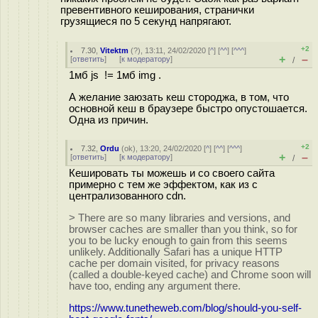
превентивного кеширования, странички
грузящиеся по 5 секунд напрягают.
+2
7.30
,
Vitektm
(
?
), 13:11, 24/02/2020 [
^
] [
^^
] [
^^^
]
+
–
[
ответить
]
[
к модератору
]
/
1мб js != 1мб img .
А желание заюзать кеш стороджа, в том, что
основной кеш в браузере быстро опустошается.
Одна из причин.
+2
7.32
,
Ordu
(
ok
), 13:20, 24/02/2020 [
^
] [
^^
] [
^^^
]
+
–
[
ответить
]
[
к модератору
]
/
Кешировать ты можешь и со своего сайта
примерно с тем же эффектом, как из с
централизованного cdn.
> There are so many libraries and versions, and
browser caches are smaller than you think, so for
you to be lucky enough to gain from this seems
unlikely. Additionally Safari has a unique HTTP
cache per domain visited, for privacy reasons
(called a double-keyed cache) and Chrome soon will
have too, ending any argument there.
https://www.tunetheweb.com/blog/should-you-self-