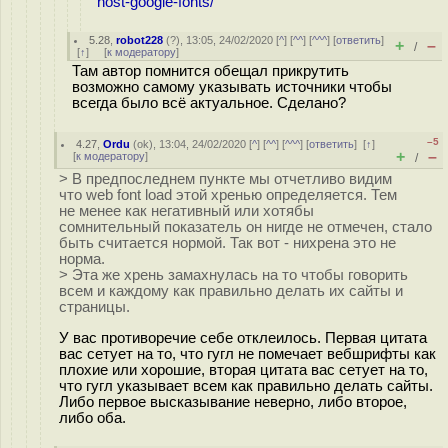
host-google-fonts/
5.28
,
robot228
(
?
), 13:05, 24/02/2020 [
^
] [
^^
] [
^^^
] [
ответить
]
+
–
/
[
↑
] [
к модератору
]
Там автор помнится обещал прикрутить
возможно самому указывать источники чтобы
всегда было всё актуальное. Сделано?
–5
4.27
,
Ordu
(
ok
), 13:04, 24/02/2020 [
^
] [
^^
] [
^^^
] [
ответить
]
[
↑
]
+
–
[
к модератору
]
/
> В предпоследнем пункте мы отчетливо видим
что web font load этой хренью определяется. Тем
не менее как негативный или хотябы
сомнительный показатель он нигде не отмечен, стало
быть считается нормой. Так вот - нихрена это не
норма.
> Эта же хрень замахнулась на то чтобы говорить
всем и каждому как правильно делать их сайты и
страницы.
У вас противоречие себе отклеилось. Первая цитата
вас сетует на то, что гугл не помечает вебшрифты как
плохие или хорошие, вторая цитата вас сетует на то,
что гугл указывает всем как правильно делать сайты.
Либо первое высказывание неверно, либо второе,
либо оба.