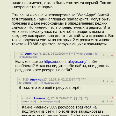
нигде не отмечен, стало быть считается нормой. Так вот
- нихрена это не норма.
Эти ваши жирные и неповортливые "Web Appz" (читай -
вся страница - один сплошной жабаскрипт) могут быть
полезны и даже необходимы в определенных редких
слйчаях. Но именно что в определенных и редких. Эта
же хрень замахнулась на то чтобы говорить всем и
каждому как правильно делать их сайты и страницы. Вот
так и получаем саеты на которых 2 строчки статичного
текста и 10 Мб скриптов, загружающихся полминуты.
4.7
,
Аноним
(
7
), 11:33, 24/02/2020 [
^
] [
^^
] [
^^^
] [
ответить
]
[
↓
]
+
–
/
[
к модератору
]
Есть же всякие
https://decentraleyes.org/
в чём
проблема? А как вы видите себе сайты, они должны
раздавать все ресурсы с себя?
5.20
,
Аноним
(
20
), 12:25, 24/02/2020 [
^
] [
^^
] [
^^^
]
+
–
/
[
ответить
]
[
↓
] [
к модератору
]
В том, что это ещё и ресурсы жрёт.
–1
6.21
,
Аноним
(
7
), 12:30, 24/02/2020 [
^
] [
^^
] [
^^^
]
+
–
[
ответить
]
[
к модератору
]
/
Какие именно? 99% ресурсов тратится на
подгрузки из сети. Но если всё закэшировать,
никаких проблем не будет. Сабж как раз вариант