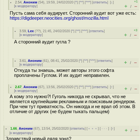
+1
2.54
,
Аноним
(
54
), 19:59, 24/02/2020 [
^
] [
^^
] [
^^^
] [
ответить
]
[
↓
]
+
–
[
к модератору
]
/
Пусть сама себя аудирует. Сторонний аудит вот уже есть:
https://digdeeper.neocities.org/ghost/mozilla.html
+3
3.59
,
Lex
(
??
), 21:45, 24/02/2020 [
^
] [
^^
] [
^^^
] [
ответить
]
+
–
[
к модератору
]
/
А сторонний аудит гугла ?
3.61
,
Аноним
(
61
), 08:41, 25/02/2020 [
^
] [
^^
] [
^^^
] [
ответить
]
+
–
/
[
к модератору
]
Откуда ты знаешь, может авторы этого софта
проплачены Гуглом. И их аудит неправилен.
2.67
,
Аноним
(
67
), 13:56, 25/02/2020 [
^
] [
^^
] [
^^^
] [
ответить
]
[
↑
]
+
–
/
[
к модератору
]
А кому это нужно?! Гуголь никогда не скрывал, что не
является крупнейшим рекламным и поисковым рендером.
При чем тут приватность. Он никогда и не врал об этом. В
отличие от других (не будем тыкать пальцем)
1.66
,
Аноним
(
67
), 13:54, 25/02/2020 [
ответить
] [
﹢﹢﹢
] [
· · ·
]
[
↑
]
+
–
/
[
к модератору
]
Здравствуй новый дядя зонд?