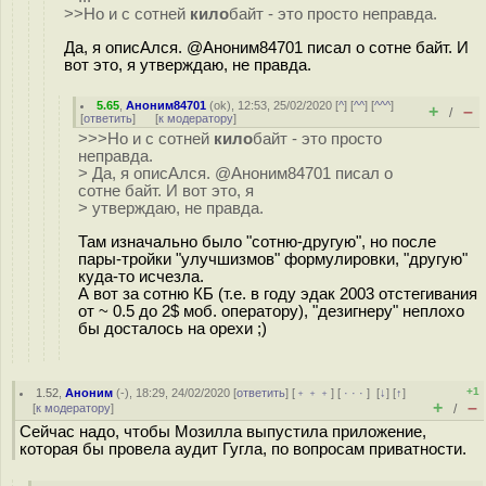
>>Но и с сотней
кило
байт - это просто неправда.
Да, я описАлся. @Аноним84701 писал о сотне байт. И
вот это, я утверждаю, не правда.
5.65
,
Аноним84701
(
ok
), 12:53, 25/02/2020 [
^
] [
^^
] [
^^^
]
+
–
/
[
ответить
]
[
к модератору
]
>>>Но и с сотней
кило
байт - это просто
неправда.
> Да, я описАлся. @Аноним84701 писал о
сотне байт. И вот это, я
> утверждаю, не правда.
Там изначально было "сотню-другую", но после
пары-тройки "улучшизмов" формулировки, "другую"
куда-то исчезла.
А вот за сотню КБ (т.е. в году эдак 2003 отстегивания
от ~ 0.5 до 2$ моб. оператору), "дезигнеру" неплохо
бы досталось на орехи ;)
+1
1.52
,
Аноним
(
-
), 18:29, 24/02/2020 [
ответить
] [
﹢﹢﹢
] [
· · ·
]
[
↓
] [
↑
]
+
–
[
к модератору
]
/
Сейчас надо, чтобы Мозилла выпустила приложение,
которая бы провела аудит Гугла, по вопросам приватности.