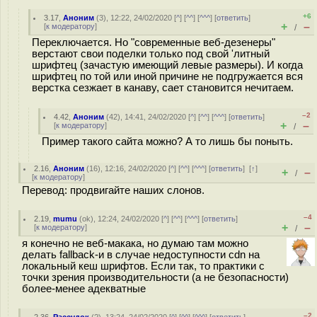
+6
3.17
,
Аноним
(
3
), 12:22, 24/02/2020 [
^
] [
^^
] [
^^^
] [
ответить
]
+
–
[
к модератору
]
/
Переключается. Но "современные веб-дезенеры"
верстают свои поделки только под свой 'литный
шрифтец (зачастую имеющий левые размеры). И когда
шрифтец по той или иной причине не подгружается вся
верстка сезжает в канаву, сает становится нечитаем.
–2
4.42
,
Аноним
(
42
), 14:41, 24/02/2020 [
^
] [
^^
] [
^^^
] [
ответить
]
+
–
[
к модератору
]
/
Пример такого сайта можно? А то лишь бы поныть.
2.16
,
Аноним
(
16
), 12:16, 24/02/2020 [
^
] [
^^
] [
^^^
] [
ответить
]
[
↑
]
+
–
/
[
к модератору
]
Перевод: продвигайте наших слонов.
–4
2.19
,
mumu
(
ok
), 12:24, 24/02/2020 [
^
] [
^^
] [
^^^
] [
ответить
]
+
–
[
к модератору
]
/
я конечно не веб-макака, но думаю там можно
делать fallback-и в случае недоступности cdn на
локальный кеш шрифтов. Если так, то практики с
точки зрения производительности (а не безопасности)
более-менее адекватные
–2