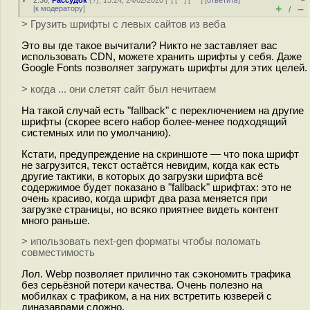
2.36
,
Рассудок
(
?
), 13:24, 24/02/2020 [
^
] [
^^
] [
^^^
] [
ответить
]
+
–
[
к модератору
]
/
> Грузить шрифты с левых сайтов из веба
Это вы где такое вычитали? Никто не заставляет вас
использовать CDN, можете хранить шрифты у себя. Даже
Google Fonts позволяет загружать шрифты для этих целей.
> когда ... они слетят сайт был нечитаем
На такой случай есть "fallback" с переключением на другие
шрифты (скорее всего набор более-менее подходящий
системных или по умолчанию).
Кстати, предупреждение на скриншоте — что пока шрифт
не загрузится, текст остаётся невидим, когда как есть
другие тактики, в которых до загрузки шрифта всё
содержимое будет показано в "fallback" шрифтах: это не
очень красиво, когда шрифт два раза меняется при
загрузке страницы, но всяко приятнее видеть контент
много раньше.
> ипользовать next-gen форматы чтобы поломать
совместимость
Лол. Webp позволяет прилично так сэкономить трафика
без серьёзной потери качества. Очень полезно на
мобилках с трафиком, а на них встретить юзверей с
диназаврами сложно.