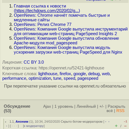
Главная ссылка к новости
(
https://techdows.com/2020/02/g...
)
OpenNews: Chrome начнёт помечать быстрые и
медленные сайты
OpenNews: Релиз Chrome 77
OpenNews: Компания Google выпустила инструментарий
для оптимизации web-страниц PageSpeed Insights 2
OpenNews: Компания Google выпустила обновление
Apache-модуля mod_pagespeed
OpenNews: Компания Google выпустила модуль
ускорения загрузки web-страниц PageSpeed для Nginx
Лицензия:
CC BY 3.0
Короткая ссылка: https://opennet.ru/52421-lighthouse
Ключевые слова:
lighthouse
,
firefox
,
google
,
debug
,
web
,
performance
,
optimization
,
tune
,
speed
,
pagespeed
При перепечатке указание ссылки на opennet.ru обязательно
Обсуждение
Ajax
|
1 уровень
|
Линейный
|
+/-
|
Раскрыть
(53)
всё
|
RSS
1.1
,
Аноним
(
1
), 10:34, 24/02/2020
Скрыто ботом-модератором
[
﹢﹢
–1
+
–
﹢
] [
· · ·
] [
к модератору
]
/