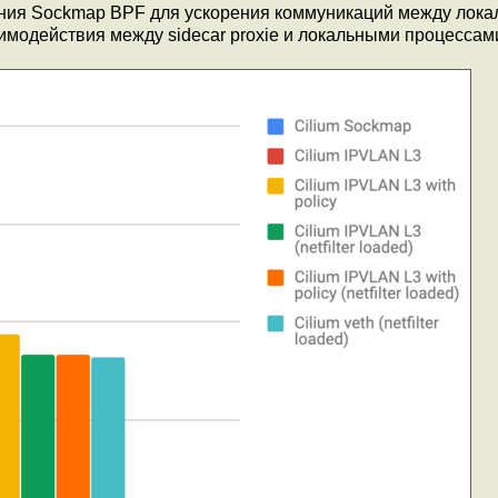
ания Sockmap BPF для ускорения коммуникаций между лок
имодействия между sidecar proxie и локальными процессами