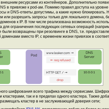
 внешним ресурсами из контейнеров. Дополнительно появи
NS в привязке к pod-ам. Помимо правил доступа на уровне 
осы и DNS-ответы допустимы, а какие нужно блокировать. 
 или разрешить запросы только для локального домена, б
оменов к IP. В том числе реализована возможность испол
са для ограничения последующих сетевых операций (напри
е были возвращены при резолвинге в DNS, т.е. предоставл
доменами вместо IP, с временем жизни привязок в соответ
чного шифрования всего трафика между сервисами. Шифро
 кластерами, так и в пределах одного кластера. Также доб
 размещать кластер в не заслуживающей доверия сети;