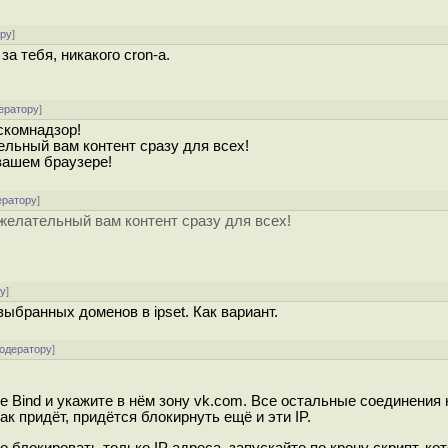
ору
]
а тебя, никакого cron-а.
ератору
]
скомнадзор!
льный вам контент сразу для всех!
вашем браузере!
ератору
]
желательный вам контент сразу для всех!
ру
]
ыбранных доменов в ipset. Как вариант.
модератору
]
 Bind и укажите в нём зону vk.com. Все остальные соединения 
ак придёт, придётся блокирнуть ещё и эти IP.
 блокировать только IP адреса, запускайте по крону скрипт, ко