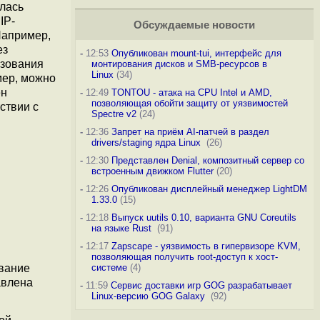
лась
IP-
Обсуждаемые новости
Например,
ез
-
12:53
Опубликован mount-tui, интерфейс для
ьзования
монтирования дисков и SMB-ресурсов в
Linux
(34)
мер, можно
ен
-
12:49
TONTOU - атака на CPU Intel и AMD,
позволяющая обойти защиту от уязвимостей
ствии с
Spectre v2
(24)
-
12:36
Запрет на приём AI-патчей в раздел
drivers/staging ядра Linux
(26)
-
12:30
Представлен Denial, композитный сервер со
встроенным движком Flutter
(20)
-
12:26
Опубликован дисплейный менеджер LightDM
1.33.0
(15)
-
12:18
Выпуск uutils 0.10, варианта GNU Coreutils
на языке Rust
(91)
-
12:17
Zapscape - уязвимость в гипервизоре KVM,
позволяющая получить root-доступ к хост-
вание
системе
(4)
авлена
-
11:59
Сервис доставки игр GOG разрабатывает
Linux-версию GOG Galaxy
(92)