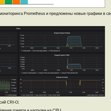
мониторинга Prometheus и предложены новые графики в с
сий CRI-O;
ления памяти и нагрузки на CPU.