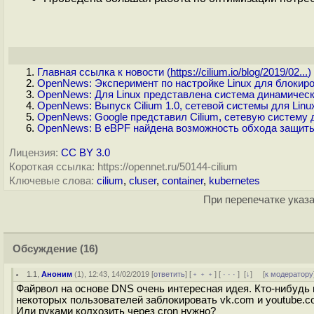
Главная ссылка к новости (
https://cilium.io/blog/2019/02...
)
OpenNews: Эксперимент по настройке Linux для блокиро
OpenNews: Для Linux представлена система динамическо
OpenNews: Выпуск Cilium 1.0, сетевой системы для Linu
OpenNews: Google представил Cilium, сетевую систему 
OpenNews: В eBPF найдена возможность обхода защиты я
Лицензия:
CC BY 3.0
Короткая ссылка: https://opennet.ru/50144-cilium
Ключевые слова:
cilium
,
cluser
,
container
,
kubernetes
При перепечатке указа
Обсуждение
(16)
1.1
,
Аноним
(
1
), 12:43, 14/02/2019 [
ответить
] [
﹢﹢﹢
] [
· · ·
]
[
↓
] [
к модератору
Файрвол на основе DNS очень интересная идея. Кто-нибудь
некоторых пользователей заблокировать vk.com и youtube.c
Или руками колхозить через cron нужно?