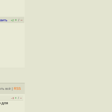
+
–
вить
/
+2
ть всё
|
RSS
+
–
/
–3
о для