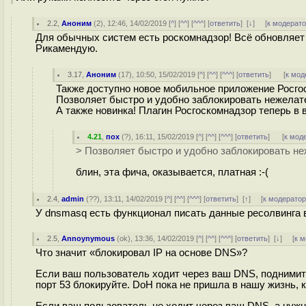
2.2
,
Аноним
(
2
), 12:46, 14/02/2019 [
^
] [
^^
] [
^^^
] [
ответить
]
[
↓
] [
к модерат
Для обычных систем есть роскомнадзор! Всё обновляет з
Рикамендую.
3.17
,
Аноним
(
17
), 10:50, 15/02/2019 [
^
] [
^^
] [
^^^
] [
ответить
]
[
к мод
Также доступно новое мобильное приложение Росго
Позволяет быстро и удобно заблокировать нежелате
А также новинка! Плагин Росгоскомнадзор теперь в 
4.21
,
пох
(
?
), 16:11, 15/02/2019 [
^
] [
^^
] [
^^^
] [
ответить
]
[
к мод
> Позволяет быстро и удобно заблокировать не
блин, эта фича, оказывается, платная :-(
2.4
,
admin
(
??
), 13:11, 14/02/2019 [
^
] [
^^
] [
^^^
] [
ответить
]
[
↑
] [
к модерато
У dnsmasq есть функционал писать данные ресолвинга в
2.5
,
Annoynymous
(
ok
), 13:36, 14/02/2019 [
^
] [
^^
] [
^^^
] [
ответить
]
[
↓
] [
к 
Что значит «блокировал IP на основе DNS»?
Если ваш пользователь ходит через ваш DNS, поднимите
порт 53 блокируйте. DoH пока не пришла в нашу жизнь, к
Если ваш пользователь не ходит через ваш DNS, а нужно