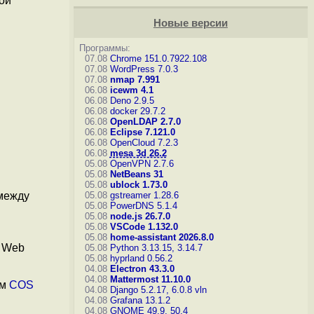
ой
Новые версии
Программы:
07.08
Chrome 151.0.7922.108
07.08
WordPress 7.0.3
07.08
nmap 7.991
06.08
icewm 4.1
06.08
Deno 2.9.5
06.08
docker 29.7.2
06.08
OpenLDAP 2.7.0
06.08
Eclipse 7.121.0
06.08
OpenCloud 7.2.3
06.08
mesa 3d 26.2
05.08
OpenVPN 2.7.6
05.08
NetBeans 31
05.08
ublock 1.73.0
05.08
gstreamer 1.28.6
 между
05.08
PowerDNS 5.1.4
05.08
node.js 26.7.0
05.08
VSCode 1.132.0
05.08
home-assistant 2026.8.0
n Web
05.08
Python 3.13.15, 3.14.7
05.08
hyprland 0.56.2
04.08
Electron 43.3.0
04.08
Mattermost 11.10.0
ем
COS
04.08
Django 5.2.17, 6.0.8
vln
04.08
Grafana 13.1.2
04.08
GNOME 49.9, 50.4