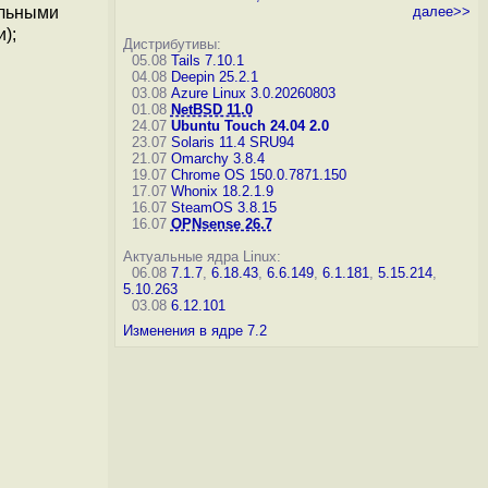
далее>>
альными
);
Дистрибутивы:
05.08
Tails 7.10.1
04.08
Deepin 25.2.1
03.08
Azure Linux 3.0.20260803
01.08
NetBSD 11.0
24.07
Ubuntu Touch 24.04 2.0
23.07
Solaris 11.4 SRU94
21.07
Omarchy 3.8.4
19.07
Chrome OS 150.0.7871.150
17.07
Whonix 18.2.1.9
16.07
SteamOS 3.8.15
16.07
OPNsense 26.7
Актуальные ядра Linux:
06.08
7.1.7
,
6.18.43
,
6.6.149
,
6.1.181
,
5.15.214
,
5.10.263
03.08
6.12.101
Изменения в ядре 7.2