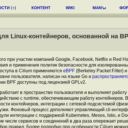
ОСТИ
(
+
)
КОНТЕНТ
WIKI
MAN'ы
ФО
для Linux-контейнеров, основанной на B
ого при участии компаний Google, Facebook, Netflix и Red Ha
твия и применения политик безопасности для изолированн
доступа в Cilium применяются
еBPF
(Berkeley Packet Filter) 
ровне пользователя, написан на языке Go и
распространяет
рии BPF доступны под лицензией GPLv2.
работает в пространстве пользователя и выполняет работу
действию с runtime, обеспечивающим работу контейнеров. 
сти контейнеров, интеграции с сетевой подсистемой (физи
рузки. Фоновый процесс дополняют управляющий cli-интерф
ли интеграции с поддержкой Kubernetes, Mesos, Istio, и Doc
м числе сервисов и соединений в два раза опережает реш
ебор правил. Более подробно про особенности Cilium можно