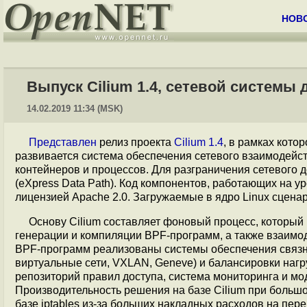
НОВ
Выпуск Cilium 1.4, сетевой системы 
14.02.2019 11:34 (MSK)
Представлен
релиз проекта
Cilium 1.4
, в рамках котор
развивается система обеспечения сетевого взаимодейс
контейнеров и процессов. Для разграничения сетевого 
(eXpress Data Path). Код компонентов, работающих на у
лицензией Apache 2.0. Загружаемые в ядро Linux сцена
Основу Cilium составляет фоновый процесс, который 
генерации и компиляции BPF-программ, а также взаимо
BPF-программ реализованы системы обеспечения связно
виртуальные сети, VXLAN, Geneve) и балансировки наг
репозиторий правил доступа, система мониторинга и моду
Производительность решения на базе Cilium при большо
базе iptables из-за больших накладных расходов на пер