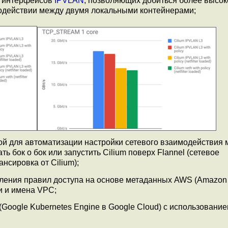
х интерфейсов
IPVLAN
, позволяющих добиться более высок
модействии между двумя локальными контейнерами;
мой для автоматизации настройки сетевого взаимодействия
ь бок о бок или запустить Cilium поверх Flannel (сетевое
ансировка от Cilium);
ления правил доступа на основе метаданных AWS (Amazo
ти и имена VPC;
(Google Kubernetes Engine в Google Cloud) с использовани