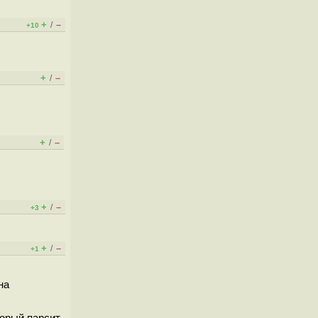
+
–
/
+10
+
–
/
+
–
/
+
–
/
+3
+
–
/
+1
на
торый парсит