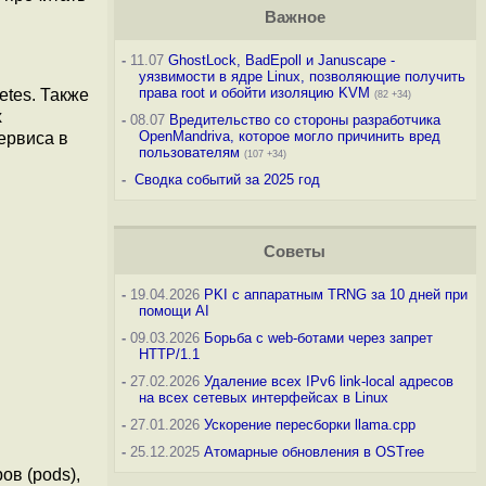
Важное
-
11.07
GhostLock, BadEpoll и Januscape -
уязвимости в ядре Linux, позволяющие получить
права root и обойти изоляцию KVM
tes. Также
(82 +34)
х
-
08.07
Вредительство со стороны разработчика
OpenMandriva, которое могло причинить вред
ервиса в
пользователям
(107 +34)
-
Сводка событий за 2025 год
Советы
-
19.04.2026
PKI с аппаратным TRNG за 10 дней при
помощи AI
-
09.03.2026
Борьба с web-ботами через запрет
HTTP/1.1
-
27.02.2026
Удаление всех IPv6 link-local адресов
на всех сетевых интерфейсах в Linux
-
27.01.2026
Ускорение пересборки llama.cpp
-
25.12.2025
Атомарные обновления в OSTree
ов (pods),