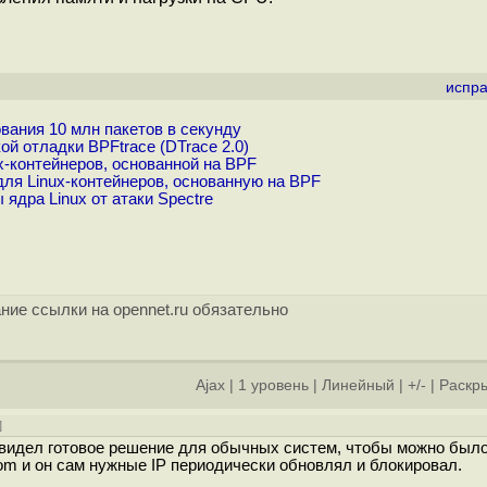
испра
вания 10 млн пакетов в секунду
й отладки BPFtrace (DTrace 2.0)
x-контейнеров, основанной на BPF
для Linux-контейнеров, основанную на BPF
дра Linux от атаки Spectre
ние ссылки на opennet.ru обязательно
Ajax
|
1 уровень
|
Линейный
|
+/-
|
Раскры
]
 видел готовое решение для обычных систем, чтобы можно был
om и он сам нужные IP периодически обновлял и блокировал.