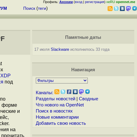
Профиль:
Аноним
(
вход
|
регистрация
)
неRU
opennet.me
РУМ
Поиск
(
теги
)
PF
Памятные даты
17 июля
Slackware
исполнилось 33 года
t
ых
Навигация
и
XDP
ся
под
Каналы:
 по
Разделы новостей
|
Сводные
В форме
Что нового на OpenNet
ческие и
Поиск в новостях
ейс,
Новые комментарии
ker.
Добавить свою новость
ения на
 прочитать