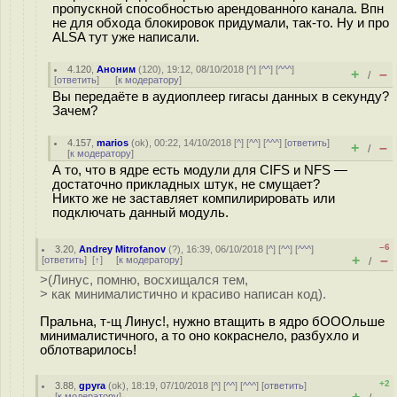
пропускной способностью арендованного канала. Впн
не для обхода блокировок придумали, так-то. Ну и про
ALSA тут уже написали.
4.120
,
Аноним
(
120
), 19:12, 08/10/2018 [
^
] [
^^
] [
^^^
]
+
–
/
[
ответить
]
[
к модератору
]
Вы передаёте в аудиоплеер гигасы данных в секунду?
Зачем?
4.157
,
marios
(
ok
), 00:22, 14/10/2018 [
^
] [
^^
] [
^^^
] [
ответить
]
+
–
/
[
к модератору
]
А то, что в ядре есть модули для CIFS и NFS —
достаточно прикладных штук, не смущает?
Никто же не заставляет компилирировать или
подключать данный модуль.
–6
3.20
,
Andrey Mitrofanov
(
?
), 16:39, 06/10/2018 [
^
] [
^^
] [
^^^
]
+
–
[
ответить
]
[
↑
] [
к модератору
]
/
>(Линус, помню, восхищался тем,
> как минималистично и красиво написан код).
Пральна, т-щ Линус!, нужно втащить в ядро бОООльше
минималистичного, а то оно кокраснело, разбухло и
облотварилось!
+2
3.88
,
gpyra
(
ok
), 18:19, 07/10/2018 [
^
] [
^^
] [
^^^
] [
ответить
]
+
–
[
к модератору
]