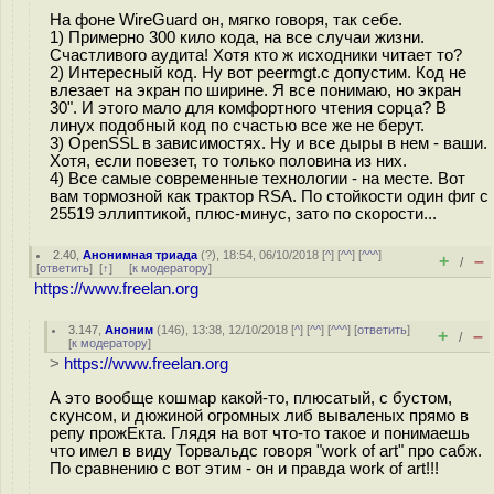
На фоне WireGuard он, мягко говоря, так себе.
1) Примерно 300 кило кода, на все случаи жизни.
Счастливого аудита! Хотя кто ж исходники читает то?
2) Интересный код. Ну вот peermgt.c допустим. Код не
влезает на экран по ширине. Я все понимаю, но экран
30". И этого мало для комфортного чтения сорца? В
линух подобный код по счастью все же не берут.
3) OpenSSL в зависимостях. Ну и все дыры в нем - ваши.
Хотя, если повезет, то только половина из них.
4) Все самые современные технологии - на месте. Вот
вам тормозной как трактор RSA. По стойкости один фиг с
25519 эллиптикой, плюс-минус, зато по скорости...
2.40
,
Анонимная триада
(
?
), 18:54, 06/10/2018 [
^
] [
^^
] [
^^^
]
+
–
/
[
ответить
]
[
↑
] [
к модератору
]
https://www.freelan.org
3.147
,
Аноним
(
146
), 13:38, 12/10/2018 [
^
] [
^^
] [
^^^
] [
ответить
]
+
–
/
[
к модератору
]
>
https://www.freelan.org
А это вообще кошмар какой-то, плюсатый, с бустом,
скунсом, и дюжиной огромных либ вываленых прямо в
репу прожЕкта. Глядя на вот что-то такое и понимаешь
что имел в виду Торвальдс говоря "work of art" про сабж.
По сравнению с вот этим - он и правда work of art!!!