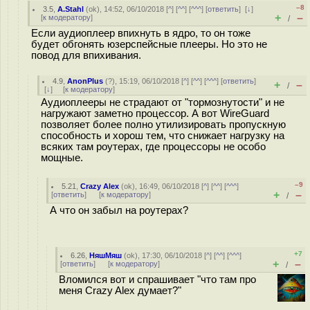
–8
3.5
,
A.Stahl
(
ok
), 14:52, 06/10/2018 [
^
] [
^^
] [
^^^
] [
ответить
]
[
↓
]
+
–
[
к модератору
]
/
Если аудиоплеер впихнуть в ядро, то он тоже
будет обгонять юзерспейсные плееры. Но это не
повод для впихивания.
4.9
,
AnonPlus
(
?
), 15:19, 06/10/2018 [
^
] [
^^
] [
^^^
] [
ответить
]
+
–
/
[
↓
] [
к модератору
]
Аудиоплееры не страдают от "тормознутости" и не
нагружают заметно процессор. А вот WireGuard
позволяет более полно утилизировать пропускную
способность и хорош тем, что снижает нагрузку на
всяких там роутерах, где процессоры не особо
мощные.
–9
5.21
,
Crazy Alex
(
ok
), 16:49, 06/10/2018 [
^
] [
^^
] [
^^^
]
+
–
[
ответить
]
[
к модератору
]
/
А что он забыл на роутерах?
+7
6.26
,
НяшМяш
(
ok
), 17:30, 06/10/2018 [
^
] [
^^
] [
^^^
]
+
–
[
ответить
]
[
к модератору
]
/
Вломился вот и спрашивает "что там про
меня Crazy Alex думает?"