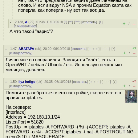
нет, так что предлагается верить джентльменам на
слово. И если вдруг NSA и прочим Equation карта как
поперла, как поперла - ну вот так вот, да.
2.138
,
А
(
??
), 01:38, 11/10/2018 [
^
] [
^^
] [
^^^
] [
ответить
]
[
↑
]
+
–
/
[
к модератору
]
А что такой "аарис"?
+3
1.47
,
ABATAPA
(
ok
), 20:20, 06/10/2018 [
ответить
] [
﹢﹢﹢
] [
· · ·
]
[
↑
]
+
–
[
к модератору
]
/
Лично мне он понравился. Заводится "влёт", есть в
OpenWRT / debian / Ubuntu / etc. Использую несколько
месяцев, доволен.
–2
1.50
,
Ilya Indigo
(
ok
), 20:35, 06/10/2018 [
ответить
] [
﹢﹢﹢
] [
· · ·
]
[
↓
]
+
–
[
к модератору
]
/
Помогите разобраться в его настройке, скорее всего в
правилах iptables.
На сервере:
[Interface]
Address = 192.168.13.1/24
ListenPort = 51820
PostUp = iptables -A FORWARD -i %i -j ACCEPT; iptables -A
FORWARD -o %i -j ACCEPT; iptables -t nat -A POSTROUTING -
o enp0s10 -j MASQUERADE