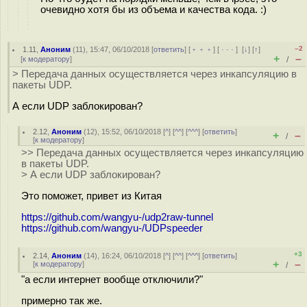
очевидно хотя бы из объема и качества кода. :)
–2
1.11
,
Аноним
(
11
), 15:47, 06/10/2018 [
ответить
] [
﹢﹢﹢
] [
· · ·
]
[
↓
] [
↑
]
+
–
[
к модератору
]
/
> Передача данных осуществляется через инкапсуляцию в
пакеты UDP.
А если UDP заблокирован?
2.12
,
Аноним
(
12
), 15:52, 06/10/2018 [
^
] [
^^
] [
^^^
] [
ответить
]
+
–
/
[
к модератору
]
>> Передача данных осуществляется через инкапсуляцию
в пакеты UDP.
> А если UDP заблокирован?
Это поможет, привет из Китая
https://github.com/wangyu-/udp2raw-tunnel
https://github.com/wangyu-/UDPspeeder
+3
2.14
,
Аноним
(
14
), 16:24, 06/10/2018 [
^
] [
^^
] [
^^^
] [
ответить
]
+
–
[
к модератору
]
/
"а если интернет вообще отключили?"
примерно так же.