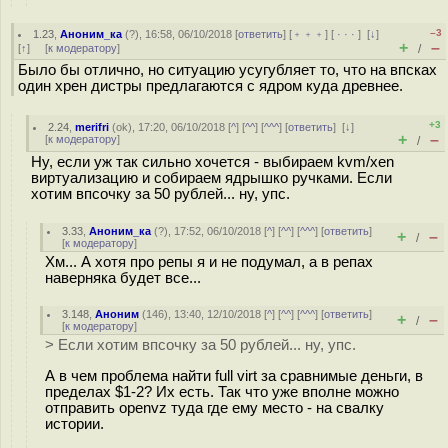
–3
1.23
,
Аноним_ка
(
?
), 16:58, 06/10/2018 [
ответить
] [
﹢﹢﹢
] [
· · ·
]
[
↓
]
+
–
[
↑
] [
к модератору
]
/
Было бы отлично, но ситуацию усугубляет то, что на впсках
один хрен дистры предлагаются с ядром куда древнее.
+3
2.24
,
merifri
(
ok
), 17:20, 06/10/2018 [
^
] [
^^
] [
^^^
] [
ответить
]
[
↓
]
+
–
[
к модератору
]
/
Ну, если уж так сильно хочется - выбираем kvm/xen
виртуализацию и собираем ядрышко ручками. Если
хотим впсочку за 50 рублей... ну, упс.
3.33
,
Аноним_ка
(
?
), 17:52, 06/10/2018 [
^
] [
^^
] [
^^^
] [
ответить
]
+
–
/
[
к модератору
]
Хм... А хотя про репы я и не подумал, а в репах
наверняка будет все...
3.148
,
Аноним
(
146
), 13:40, 12/10/2018 [
^
] [
^^
] [
^^^
] [
ответить
]
+
–
/
[
к модератору
]
> Если хотим впсочку за 50 рублей... ну, упс.
А в чем проблема найти full virt за сравнимые деньги, в
пределах $1-2? Их есть. Так что уже вполне можно
отправить openvz туда где ему место - на свалку
истории.