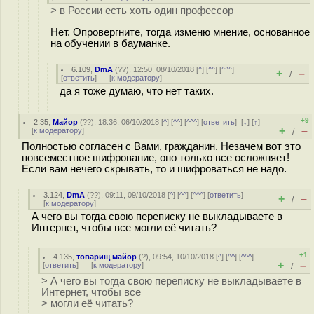
> в России есть хоть один профессор
Нет. Опровергните, тогда изменю мнение, основанное
на обучении в бауманке.
6.109
,
DmA
(
??
), 12:50, 08/10/2018 [
^
] [
^^
] [
^^^
]
+
–
/
[
ответить
]
[
к модератору
]
да я тоже думаю, что нет таких.
+9
2.35
,
Майор
(
??
), 18:36, 06/10/2018 [
^
] [
^^
] [
^^^
] [
ответить
]
[
↓
] [
↑
]
+
–
[
к модератору
]
/
Полностью согласен с Вами, гражданин. Незачем вот это
повсеместное шифрование, оно только все осложняет!
Если вам нечего скрывать, то и шифроваться не надо.
3.124
,
DmA
(
??
), 09:11, 09/10/2018 [
^
] [
^^
] [
^^^
] [
ответить
]
+
–
/
[
к модератору
]
А чего вы тогда свою переписку не выкладываете в
Интернет, чтобы все могли её читать?
+1
4.135
,
товарищ майор
(
?
), 09:54, 10/10/2018 [
^
] [
^^
] [
^^^
]
+
–
[
ответить
]
[
к модератору
]
/
> А чего вы тогда свою переписку не выкладываете в
Интернет, чтобы все
> могли её читать?