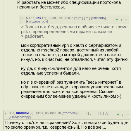
И работать не может ибо спецификации протокола
неполны и бестолковы.
5.127
,
нах
(
?
), 12:39, 09/10/2018 [
^
] [
^^
] [
^^^
] [
ответить
]
+
–
/
[
к модератору
]
> Только вот беда, реально в ойписеке ничего кроме
psk с предопределенными пирами толком не
> работает.
мой корпоративный vpn с xauth с сертификатом и
отдельно mschap2 поверх, доступный из любой
точки на планете, до которой доходят esp пакеты -
икнул, но, к счастью, не отвалился, читая эту фигню.
ну да, с линукс-клиентом для него не очень. хотя
отдельные успехи и бывали.
но и в очередной раз туннелить "весь интернет" в
udp - как-то не выглядит хорошим универсальным
решением для всех и на все времена. Скорее,
очередным более-менее удачным костыликом :-(
1.2
,
Аноним
(
2
), 14:37, 06/10/2018 [
ответить
] [
﹢﹢﹢
] [
· · ·
]
[
↓
] [
↑
]
+
–
/
[
к модератору
]
Почему с tinc'ом нет сравнений? Хотя, полагаю он будет где-
то около openvpn, т.к. юзерспейсный. Но всё же ...