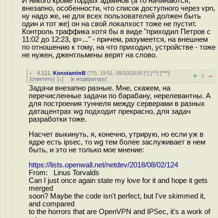
И никого кроме гордых админов (а то начинаются,
внезапно, особенности, что список доступного через vpn,
ну надо же, не для всех пользователей должен быть
один и тот же) он на свой локалхост тоже не пустит.
Контроль траффика хотя бы в виде "приходил Петров с
11:02 до 12:23, ip=..." - причем, разумеется, на внешнем
по отношению к тому, на что приходил, устройстве - тоже
не нужен, джентльмены верят на слово.
4.121
,
KonstantinB
(
??
), 19:51, 08/10/2018 [
^
] [
^^
] [
^^^
]
+
–
/
[
ответить
]
[
↓
] [
к модератору
]
Задачи внезапно разные. Мне, скажем, на
перечисленные задачи по барабану, нерелевантны. А
для построения туннеля между серверами в разных
датацентрах wg подходит прекрасно, для задач
разработки тоже.
Насчет выкинуть, я, конечно, утрирую, но если уж в
ядре есть ipsec, то wg тем более заслуживает в нем
быть, и это не только мое мнение:
https://lists.openwall.net/netdev/2018/08/02/124
From: Linus Torvalds
Can I just once again state my love for it and hope it gets
merged
soon? Maybe the code isn't perfect, but I've skimmed it,
and compared
to the horrors that are OpenVPN and IPSec, it's a work of