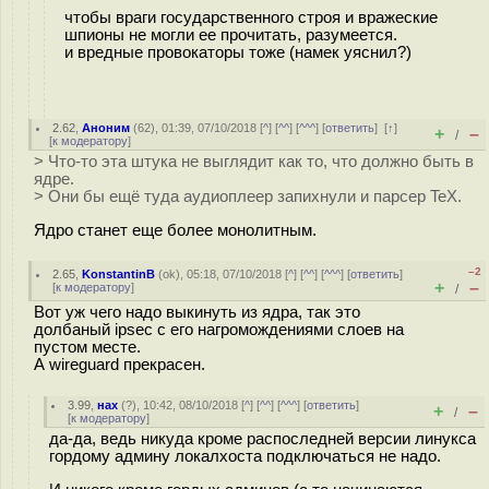
чтобы враги государственного строя и вражеские
шпионы не могли ее прочитать, разумеется.
и вредные провокаторы тоже (намек уяснил?)
2.62
,
Аноним
(
62
), 01:39, 07/10/2018 [
^
] [
^^
] [
^^^
] [
ответить
]
[
↑
]
+
–
/
[
к модератору
]
> Что-то эта штука не выглядит как то, что должно быть в
ядре.
> Они бы ещё туда аудиоплеер запихнули и парсер TeX.
Ядро станет еще более монолитным.
–2
2.65
,
KonstantinB
(
ok
), 05:18, 07/10/2018 [
^
] [
^^
] [
^^^
] [
ответить
]
+
–
[
к модератору
]
/
Вот уж чего надо выкинуть из ядра, так это
долбаный ipsec с его нагромождениями слоев на
пустом месте.
А wireguard прекрасен.
3.99
,
нах
(
?
), 10:42, 08/10/2018 [
^
] [
^^
] [
^^^
] [
ответить
]
+
–
/
[
к модератору
]
да-да, ведь никуда кроме распоследней версии линукса
гордому админу локалхоста подключаться не надо.