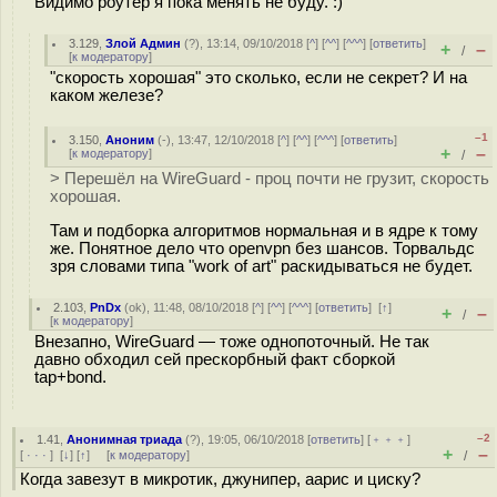
Видимо роутер я пока менять не буду. :)
3.129
,
Злой Админ
(
?
), 13:14, 09/10/2018 [
^
] [
^^
] [
^^^
] [
ответить
]
+
–
/
[
к модератору
]
"скорость хорошая" это сколько, если не секрет? И на
каком железе?
–1
3.150
,
Аноним
(
-
), 13:47, 12/10/2018 [
^
] [
^^
] [
^^^
] [
ответить
]
+
–
[
к модератору
]
/
> Перешёл на WireGuard - проц почти не грузит, скорость
хорошая.
Там и подборка алгоритмов нормальная и в ядре к тому
же. Понятное дело что openvpn без шансов. Торвальдс
зря словами типа "work of art" раскидываться не будет.
2.103
,
PnDx
(
ok
), 11:48, 08/10/2018 [
^
] [
^^
] [
^^^
] [
ответить
]
[
↑
]
+
–
/
[
к модератору
]
Внезапно, WireGuard — тоже однопоточный. Не так
давно обходил сей прескорбный факт сборкой
tap+bond.
–2
1.41
,
Анонимная триада
(
?
), 19:05, 06/10/2018 [
ответить
] [
﹢﹢﹢
]
+
–
[
· · ·
]
[
↓
] [
↑
] [
к модератору
]
/
Когда завезут в микротик, джунипер, аарис и циску?