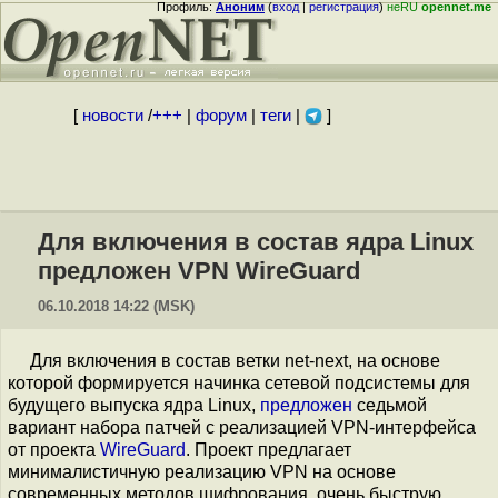
Профиль:
Аноним
(
вход
|
регистрация
)
неRU
opennet.me
[
новости
/
+++
|
форум
|
теги
|
]
Для включения в состав ядра Linux
предложен VPN WireGuard
06.10.2018 14:22 (MSK)
Для включения в состав ветки net-next, на основе
которой формируется начинка сетевой подсистемы для
будущего выпуска ядра Linux,
предложен
седьмой
вариант набора патчей с реализацией VPN-интерфейса
от проекта
WireGuard
. Проект предлагает
минималистичную реализацию VPN на основе
современных методов шифрования, очень быструю,