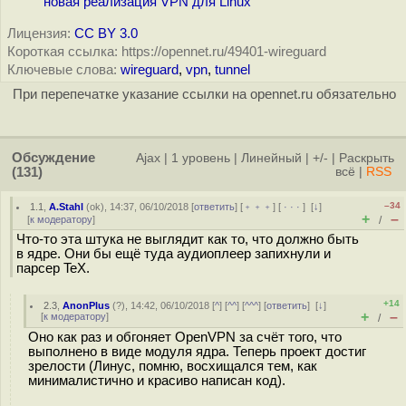
новая реализация VPN для Linux
Лицензия:
CC BY 3.0
Короткая ссылка: https://opennet.ru/49401-wireguard
Ключевые слова:
wireguard
,
vpn
,
tunnel
При перепечатке указание ссылки на opennet.ru обязательно
Обсуждение
Ajax
|
1 уровень
|
Линейный
|
+/-
|
Раскрыть
(131)
всё
|
RSS
–34
1.1
,
A.Stahl
(
ok
), 14:37, 06/10/2018 [
ответить
] [
﹢﹢﹢
] [
· · ·
]
[
↓
]
+
–
[
к модератору
]
/
Что-то эта штука не выглядит как то, что должно быть
в ядре. Они бы ещё туда аудиоплеер запихнули и
парсер TeX.
+14
2.3
,
AnonPlus
(
?
), 14:42, 06/10/2018 [
^
] [
^^
] [
^^^
] [
ответить
]
[
↓
]
+
–
[
к модератору
]
/
Оно как раз и обгоняет OpenVPN за счёт того, что
выполнено в виде модуля ядра. Теперь проект достиг
зрелости (Линус, помню, восхищался тем, как
минималистично и красиво написан код).