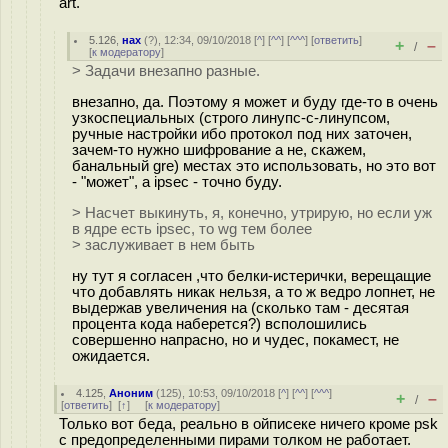
art.
5.126
,
нах
(
?
), 12:34, 09/10/2018 [
^
] [
^^
] [
^^^
] [
ответить
]
+
–
/
[
к модератору
]
> Задачи внезапно разные.
внезапно, да. Поэтому я может и буду где-то в очень
узкоспециальных (строго линyпс-с-линyпсом,
ручные настройки ибо протокол под них заточен,
зачем-то нужно шифрование а не, скажем,
банальный gre) местах это использовать, но это вот
- "может", а ipsec - точно буду.
> Насчет выкинуть, я, конечно, утрирую, но если уж
в ядре есть ipsec, то wg тем более
> заслуживает в нем быть
ну тут я согласен ,что белки-истерички, верещащие
что добавлять никак нельзя, а то ж ведро лопнет, не
выдержав увеличения на (сколько там - десятая
процента кода наберется?) всполошились
совершенно напрасно, но и чудес, покамест, не
ожидается.
4.125
,
Аноним
(
125
), 10:53, 09/10/2018 [
^
] [
^^
] [
^^^
]
+
–
/
[
ответить
]
[
↑
] [
к модератору
]
Только вот беда, реально в ойписеке ничего кроме psk
с предопределенными пирами толком не работает.