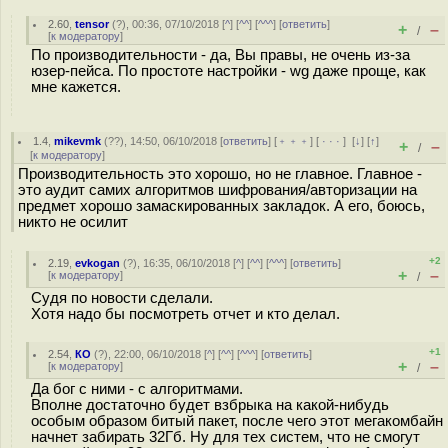
2.60
,
tensor
(
?
), 00:36, 07/10/2018 [
^
] [
^^
] [
^^^
] [
ответить
]
+
–
/
[
к модератору
]
По производительности - да, Вы правы, не очень из-за
юзер-пейса. По простоте настройки - wg даже проще, как
мне кажется.
1.4
,
mikevmk
(
??
), 14:50, 06/10/2018 [
ответить
] [
﹢﹢﹢
] [
· · ·
]
[
↓
] [
↑
]
+
–
/
[
к модератору
]
Производительность это хорошо, но не главное. Главное -
это аудит самих алгоритмов шифрования/авторизации на
предмет хорошо замаскированных закладок. А его, боюсь,
никто не осилит
+2
2.19
,
evkogan
(
?
), 16:35, 06/10/2018 [
^
] [
^^
] [
^^^
] [
ответить
]
+
–
[
к модератору
]
/
Судя по новости сделали.
Хотя надо бы посмотреть отчет и кто делал.
+1
2.54
,
КО
(
?
), 22:00, 06/10/2018 [
^
] [
^^
] [
^^^
] [
ответить
]
+
–
[
к модератору
]
/
Да бог с ними - с алгоритмами.
Вполне достаточно будет взбрыка на какой-нибудь
особым образом битый пакет, после чего этот мегакомбайн
начнет забирать 32Гб. Ну для тех систем, что не смогут