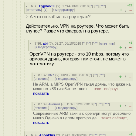
+22
6.30
,
Fyjybv755
(
?
), 17:44, 06/10/2018 [
^
] [
^^
] [
^^^
]
+
–
[
ответить
]
[
↓
] [
к модератору
]
/
> А что он забыл на роутерах?
Действительно, VPN на роутере. Что может быть
глупее? Разве что фаервол на роутере.
+1
7.96
,
abi
(
?
), 09:27, 08/10/2018 [
^
] [
^^
] [
^^^
] [
ответить
]
+
–
[
к модератору
]
/
OpenVPN на роутере - это 10 mbps, потому что
армовая дрянь, которая там стоит, не может в
математику.
8.132
,
имя
(
?
), 00:05, 10/10/2018 [
^
] [
^^
] [
^^^
]
+
–
/
[
ответить
]
[
к модератору
]
Не ARM, а MIPS OpenVPN такая дрянь, что даже на
мощных x86 гигабит не тянет ...
текст свёрнут,
показать
8.139
,
Аноним
(
-
), 11:40, 12/10/2018 [
^
] [
^^
] [
^^^
]
+
–
/
[
ответить
]
[
к модератору
]
Современные ARM таки и с openvpn могут довольно
много Однако в целом openvpn да...
текст свёрнут,
показать
+1
6.59
,
AnonPlus
(
?
), 23:42, 06/10/2018 [
^
] [
^^
] [
^^^
]