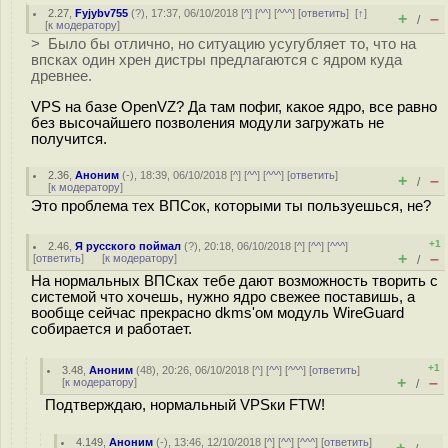
2.27
,
Fyjybv755
(
?
), 17:37, 06/10/2018 [
^
] [
^^
] [
^^^
] [
ответить
]
[
↑
]
+
–
/
[
к модератору
]
> Было бы отлично, но ситуацию усугубляет то, что на
впсках один хрен дистры предлагаются с ядром куда
древнее.
VPS на базе OpenVZ? Да там пофиг, какое ядро, все равно
без высочайшего позволения модули загружать не
получится.
2.36
,
Аноним
(
-
), 18:39, 06/10/2018 [
^
] [
^^
] [
^^^
] [
ответить
]
+
–
/
[
к модератору
]
Это проблема тех ВПСок, которыми ты пользуешься, не?
+1
2.46
,
Я русского поймал
(
?
), 20:18, 06/10/2018 [
^
] [
^^
] [
^^^
]
+
–
[
ответить
]
[
к модератору
]
/
На нормальных ВПСках тебе дают возможность творить с
системой что хочешь, нужно ядро свежее поставишь, а
вообще сейчас прекрасно dkms'ом модуль WireGuard
собирается и работает.
+1
3.48
,
Аноним
(
48
), 20:26, 06/10/2018 [
^
] [
^^
] [
^^^
] [
ответить
]
+
–
[
к модератору
]
/
Подтверждаю, нормальный VPSки FTW!
4.149
,
Аноним
(
-
), 13:46, 12/10/2018 [
^
] [
^^
] [
^^^
] [
ответить
]
+
–