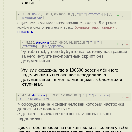
хватит.
4.101
,
нах
(
?
), 10:51, 08/10/2018 [
^
] [
^^
] [
^^^
] [
ответить
]
[
↓
] [
↑
]
+
–
/
[
к модератору
]
с цисками в минимальном варианте - около 15 строчек
конфига около пяти если все...
большой текст свёрнут,
показать
5.123
,
Аноним
(
123
), 08:54, 09/10/2018 [
^
] [
^^
] [
^^^
]
+
–
/
[
ответить
]
[
к модератору
]
>у тебя rhel, у него бубунточка, сеточку настраивает
за него интуитивно-приятный скрипт без
документации
Угу, или федорка, где в 100500 версии лёниного
пoдeлия опять и снова все переделали, а
документация - в модно-молодежных бложеках и
ютупчегах.
4.151
,
Аноним
(
-
), 13:49, 12/10/2018 [
^
] [
^^
] [
^^^
] [
ответить
]
+
–
/
[
↑
] [
к модератору
]
> оборудование и сидит человек который настройки
делает, и не понимает что
> делает - велика вероятность многочасового
пердоленья.
Циска тебе априори не подконтрольна - сорцов у тебя