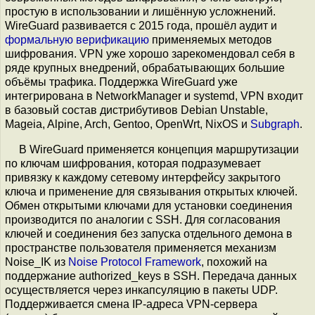
простую в использовании и лишённую усложнений.
WireGuard развивается с 2015 года, прошёл аудит и
формальную верификацию
применяемых методов
шифрования. VPN уже хорошо зарекомендовал себя в
ряде крупных внедрений, обрабатывающих большие
объёмы трафика. Поддержка WireGuard уже
интегрирована в NetworkManager и systemd, VPN входит
в базовый состав дистрибутивов Debian Unstable,
Mageia, Alpine, Arch, Gentoo, OpenWrt, NixOS и
Subgraph
.
В WireGuard применяется концепция маршрутизации
по ключам шифрования, которая подразумевает
привязку к каждому сетевому интерфейсу закрытого
ключа и применение для связывания открытых ключей.
Обмен открытыми ключами для установки соединения
производится по аналогии с SSH. Для согласования
ключей и соединения без запуска отдельного демона в
пространстве пользователя применяется механизм
Noise_IK из
Noise Protocol Framework
, похожий на
поддержание authorized_keys в SSH. Передача данных
осуществляется через инкапсуляцию в пакеты UDP.
Поддерживается смена IP-адреса VPN-сервера