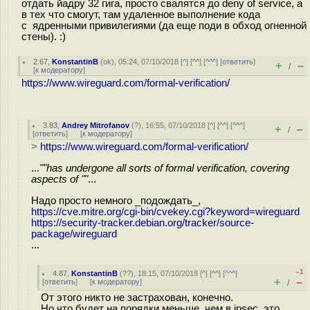
отдать йадру 32 гига, просто свалятся до deny of service, а
в тех что смогут, там удаленное выполнение кода
с ядренными привилегиями (да еще поди в обход огненной
стены). :)
2.67
,
KonstantinB
(
ok
), 05:24, 07/10/2018 [
^
] [
^^
] [
^^^
] [
ответить
]
+
–
/
[
к модератору
]
https://www.wireguard.com/formal-verification/
3.83
,
Andrey Mitrofanov
(
?
), 16:55, 07/10/2018 [
^
] [
^^
] [
^^^
]
+
–
/
[
ответить
]
[
к модератору
]
>
https://www.wireguard.com/formal-verification/
...
""has undergone all sorts of formal verification, covering
aspects of ""
...
Надо просто немного _подождать_,
https://cve.mitre.org/cgi-bin/cvekey.cgi?keyword=wireguard
https://security-tracker.debian.org/tracker/source-
package/wireguard
...
–1
4.87
,
KonstantinB
(
??
), 18:15, 07/10/2018 [
^
] [
^^
] [
^^^
]
+
–
[
ответить
]
[
к модератору
]
/
От этого никто не застрахован, конечно.
Но что будет на порядки меньше, чем в ipsec, это