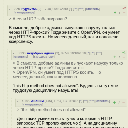
–2
2.28
,
Fyjybv755
(
?
), 17:40, 06/10/2018 [
^
] [
^^
] [
^^^
] [
ответить
]
+
–
[
к модератору
]
/
> А если UDP заблокирован?
В смысле, добрые админы выпускают наружу только
через HTTP-прокси? Тогда живите с OpenVPN, он умеет
под HTTPS косить. Но мееееедленный, как и положено
юзерспейсу.
+1
3.136
,
недобрый админ
(
?
), 09:59, 10/10/2018 [
^
] [
^^
] [
^^^
]
+
–
[
ответить
]
[
к модератору
]
/
> В смысле, добрые админы выпускают наружу только
через HTTP-прокси? Тогда живите с
> OpenVPN, он умеет под HTTPS косить. Но
мееееедленный, как и положено
"this http method does not allowed". Будешь ты тут мне
трудовую дисциплину нарушать!
4.145
,
Аноним
(
145
), 11:54, 12/10/2018 [
^
] [
^^
] [
^^^
] [
ответить
]
+
–
/
[
к модератору
]
> "this http method does not allowed".
Для таких умников есть тунели которые в HTTP
запросах TCP пропихивают, чо :). А на дисциалину
клали все уж давно с своими стограм-телеграмами на