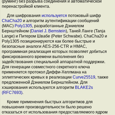
(руминг) без разрыва соединения и автоматической
перенастройкой клиента.
Для шифрования
используется
потоковый шифр
ChaCha20
и алгоритм аутентификации сообщений
(MAC)
Poly1305
, разработанные Дэниелом
Бернштейном (
Daniel J. Bernstein
), Таней Ланге (Tanja
Lange) и Питером Швабе (Peter Schwabe). ChaCha20 и
Poly1305 позиционируются как более быстрые и
безопасные аналоги AES-256-CTR и HMAC,
программная реализация которых позволяет добиться
фиксированного времени выполнения без
задействования специальной аппаратной поддержки.
Для генерации совместного секретного ключа
применяется протокол Диффи-Хеллмана на
эллиптических кривых в реализации
Curve25519
, также
предложенной Дэниелом Бернштейном. Для
хэширования используются алгоритм
BLAKE2s
(RFC7693)
.
Кроме применения быстрых алгоритмов для
повышения производительности было решено
отказаться от использования предоставляемого ядром