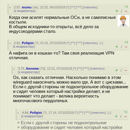
+1
2.57
,
mumu
(
ok
), 22:32, 06/10/2018 [
^
] [
^^
] [
^^^
] [
ответить
]
+
–
[
к модератору
]
/
Когда они асилят нормальные ОСи, а не самописные
костыли.
В общем исходники-то открыты, всё дело за
индусокодерами стало.
+3
2.61
,
Pofigist
(
?
), 01:01, 07/10/2018 [
^
] [
^^
] [
^^^
] [
ответить
]
[
↓
]
+
–
[
к модератору
]
/
А нафига он в кошках-то? Там своя реализация VPN
отличная.
3.73
,
Аноним
(
73
), 12:21, 07/10/2018 [
^
] [
^^
] [
^^^
] [
ответить
]
+
–
/
[
к модератору
]
Ох, как сказать отличная. Насколько понимаю в этом
wireguard накосячить можно мало где. А вот с цисками...
Если с другой стороны не подконтрольное оборудование
и сидит человек который настройки делает, и не
понимает что делает - велика вероятность
многочасового пердоленья.
+1
4.84
,
Pofigist
(
?
), 17:14, 07/10/2018 [
^
] [
^^
] [
^^^
] [
ответить
]
[
↓
]
+
–
[
к модератору
]
/
> Если с другой стороны не подконтрольное
> оборудование и сидит человек который настройки