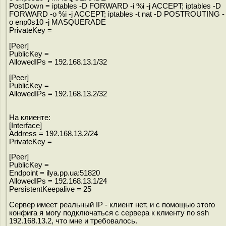
PostDown = iptables -D FORWARD -i %i -j ACCEPT; iptables -D
FORWARD -o %i -j ACCEPT; iptables -t nat -D POSTROUTING -
o enp0s10 -j MASQUERADE
PrivateKey =
[Peer]
PublicKey =
AllowedIPs = 192.168.13.1/32
[Peer]
PublicKey =
AllowedIPs = 192.168.13.2/32
На клиенте:
[Interface]
Address = 192.168.13.2/24
PrivateKey =
[Peer]
PublicKey =
Endpoint = ilya.pp.ua:51820
AllowedIPs = 192.168.13.1/24
PersistentKeepalive = 25
Сервер имеет реальный IP - клиент нет, и с помощью этого
конфига я могу подключаться с сервера к клиенту по ssh
192.168.13.2, что мне и требовалось.