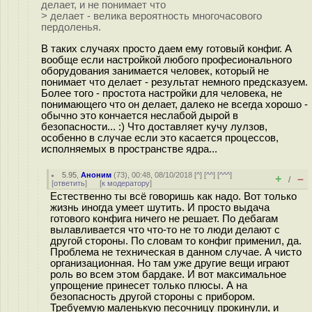
делает, и не понимает что
> делает - велика вероятность многочасового
пердоленья.
В таких случаях просто даем ему готовый конфиг. А
вообще если настройкой любого професионального
оборудования занимается человек, который не
понимает что делает - результат немного предсказуем.
Более того - простота настройки для человека, не
понимающего что он делает, далеко не всегда хорошо -
обычно это кончается неслабой дырой в
безопасности... :) Что доставляет кучу лулзов,
особенно в случае если это касается процессов,
исполняемых в пространстве ядра...
5.95
,
Аноним
(
73
), 00:48, 08/10/2018 [
^
] [
^^
] [
^^^
]
+
–
/
[
ответить
]
[
к модератору
]
Естественно ты всё говоришь как надо. Вот только
жизнь иногда умеет шутить. И просто выдача
готового конфига ничего не решает. По дебагам
вылавливается что что-то не то люди делают с
другой стороны. По словам то конфиг применил, да.
Проблема не техническая в данном случае. А чисто
организационная. Но там уже другие вещи играют
роль во всем этом бардаке. И вот максимальное
упрощение принесет только плюсы. А на
безопасность другой стороны с прибором.
Требуемую маленькую песочницу прокинули, и