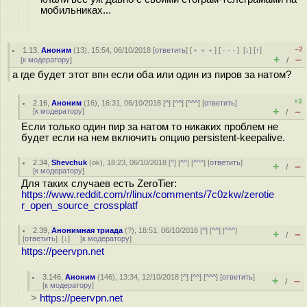
мобильниках...
–2
1.13
,
Аноним
(
13
), 15:54, 06/10/2018 [
ответить
] [
﹢﹢﹢
] [
· · ·
]
[
↓
] [
↑
]
+
–
[
к модератору
]
/
а где будет этот впн если оба или один из пиров за натом?
+3
2.16
,
Аноним
(
16
), 16:31, 06/10/2018 [
^
] [
^^
] [
^^^
] [
ответить
]
+
–
[
к модератору
]
/
Если только один пир за натом то никаких проблем не
будет если на нем включить опцию persistent-keepalive.
2.34
,
Shevchuk
(
ok
), 18:23, 06/10/2018 [
^
] [
^^
] [
^^^
] [
ответить
]
+
–
/
[
к модератору
]
Для таких случаев есть ZeroTier:
https://www.reddit.com/r/linux/comments/7c0zkw/zerotie
r_open_source_crossplatf
2.39
,
Анонимная триада
(
?
), 18:51, 06/10/2018 [
^
] [
^^
] [
^^^
]
+
–
/
[
ответить
]
[
↓
] [
к модератору
]
https://peervpn.net
3.146
,
Аноним
(
146
), 13:34, 12/10/2018 [
^
] [
^^
] [
^^^
] [
ответить
]
+
–
/
[
к модератору
]
>
https://peervpn.net