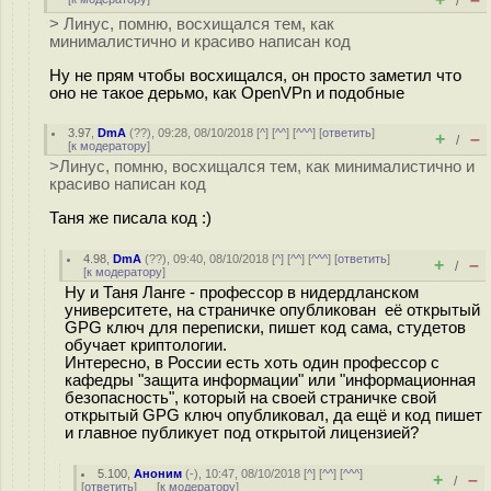
/
> Линус, помню, восхищался тем, как
минималистично и красиво написан код
Ну не прям чтобы восхищался, он просто заметил что
оно не такое дерьмо, как OpenVPn и подобные
3.97
,
DmA
(
??
), 09:28, 08/10/2018 [
^
] [
^^
] [
^^^
] [
ответить
]
+
–
/
[
к модератору
]
>Линус, помню, восхищался тем, как минималистично и
красиво написан код
Таня же писала код :)
4.98
,
DmA
(
??
), 09:40, 08/10/2018 [
^
] [
^^
] [
^^^
] [
ответить
]
+
–
/
[
к модератору
]
Ну и Таня Ланге - профессор в нидердланском
университете, на страничке опубликован её открытый
GPG ключ для переписки, пишет код сама, студетов
обучает криптологии.
Интересно, в России есть хоть один профессор с
кафедры "защита информации" или "информационная
безопасность", который на своей страничке свой
открытый GPG ключ опубликовал, да ещё и код пишет
и главное публикует под открытой лицензией?
5.100
,
Аноним
(
-
), 10:47, 08/10/2018 [
^
] [
^^
] [
^^^
]
+
–
/
[
ответить
]
[
к модератору
]