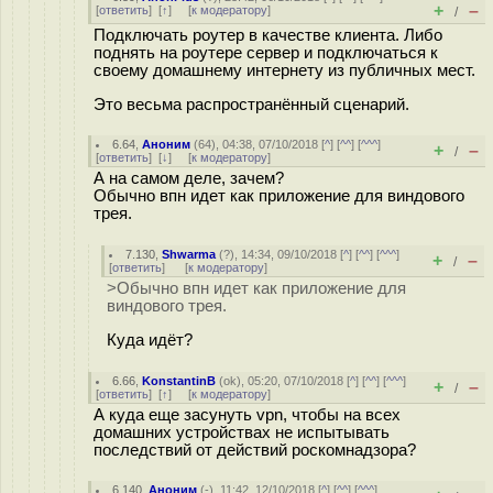
+
–
[
ответить
]
[
↑
] [
к модератору
]
/
Подключать роутер в качестве клиента. Либо
поднять на роутере сервер и подключаться к
своему домашнему интернету из публичных мест.
Это весьма распространённый сценарий.
6.64
,
Аноним
(
64
), 04:38, 07/10/2018 [
^
] [
^^
] [
^^^
]
+
–
/
[
ответить
]
[
↓
] [
к модератору
]
А на самом деле, зачем?
Обычно впн идет как приложение для виндового
трея.
7.130
,
Shwarma
(
?
), 14:34, 09/10/2018 [
^
] [
^^
] [
^^^
]
+
–
/
[
ответить
]
[
к модератору
]
>Обычно впн идет как приложение для
виндового трея.
Куда идёт?
6.66
,
KonstantinB
(
ok
), 05:20, 07/10/2018 [
^
] [
^^
] [
^^^
]
+
–
/
[
ответить
]
[
↑
] [
к модератору
]
А куда еще засунуть vpn, чтобы на всех
домашних устройствах не испытывать
последствий от действий роскомнадзора?
6.140
,
Аноним
(
-
), 11:42, 12/10/2018 [
^
] [
^^
] [
^^^
]