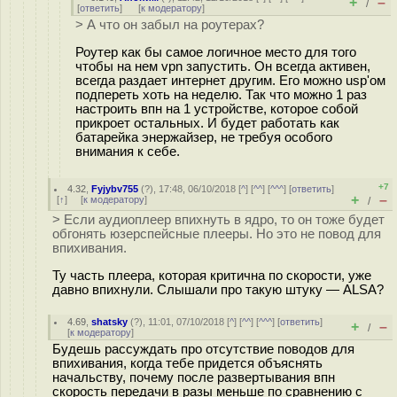
+
–
/
[
ответить
]
[
к модератору
]
> А что он забыл на роутерах?
Роутер как бы самое логичное место для того
чтобы на нем vpn запустить. Он всегда активен,
всегда раздает интернет другим. Его можно usp'ом
подпереть хоть на неделю. Так что можно 1 раз
настроить впн на 1 устройстве, которое собой
прикроет остальных. И будет работать как
батарейка энержайзер, не требуя особого
внимания к себе.
+7
4.32
,
Fyjybv755
(
?
), 17:48, 06/10/2018 [
^
] [
^^
] [
^^^
] [
ответить
]
+
–
[
↑
] [
к модератору
]
/
> Если аудиоплеер впихнуть в ядро, то он тоже будет
обгонять юзерспейсные плееры. Но это не повод для
впихивания.
Ту часть плеера, которая критична по скорости, уже
давно впихнули. Слышали про такую штуку — ALSA?
4.69
,
shatsky
(
?
), 11:01, 07/10/2018 [
^
] [
^^
] [
^^^
] [
ответить
]
+
–
/
[
к модератору
]
Будешь рассуждать про отсутствие поводов для
впихивания, когда тебе придется объяснять
начальству, почему после развертывания впн
скорость передачи в разы меньше по сравнению с