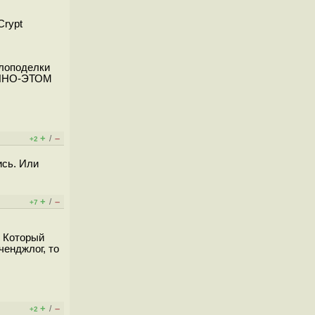
Crypt
олоподелки
МЕННО-ЭТОМ
+
–
/
+2
ись. Или
+
–
/
+7
. Который
енджлог, то
+
–
/
+2