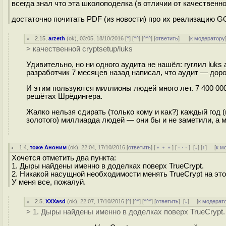
всегда знал что эта школоподелка (в отличии от качественной 
достаточно почитать PDF (из новости) про их реализацию GO
2.15
,
arzeth
(
ok
), 03:05, 18/10/2016 [
^
] [
^^
] [
^^^
] [
ответить
]
[
к модератору
> качественной cryptsetup/luks
Удивительно, но ни одного аудита не нашёл: гуглил luks au
разработчик 7 месяцев назад написал, что аудит — дорог
И этим пользуются миллионы людей много лет. 7 400 000
решётах Шрёдингера.
Жалко нельзя сдирать (только кому и как?) каждый год (
золотого) миллиарда людей — они бы и не заметили, а 
1.4
,
тоже Аноним
(
ok
), 22:04, 17/10/2016 [
ответить
] [
﹢﹢﹢
] [
· · ·
]
[
↓
] [
↑
] [
к м
Хочется отметить два пункта:
1. Дыры найдены именно в доделках поверх TrueCrypt.
2. Никакой насущной необходимости менять TrueCrypt на это
У меня все, пожалуй.
2.5
,
XXXasd
(
ok
), 22:07, 17/10/2016 [
^
] [
^^
] [
^^^
] [
ответить
]
[
↓
] [
к модерат
> 1. Дыры найдены именно в доделках поверх TrueCrypt.