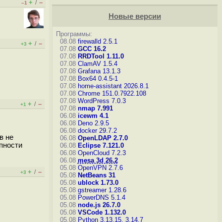
+
–
/
–1
Новые версии
Программы:
08.08
firewalld 2.5.1
+
–
/
+3
07.08
GCC 16.2
07.08
RRDTool 1.11.0
07.08
ClamAV 1.5.4
07.08
Grafana 13.1.3
07.08
Box64 0.4.5-1
07.08
home-assistant 2026.8.1
07.08
Chrome 151.0.7922.108
07.08
WordPress 7.0.3
+
–
/
+1
07.08
nmap 7.991
06.08
icewm 4.1
06.08
Deno 2.9.5
06.08
docker 29.7.2
в не
06.08
OpenLDAP 2.7.0
упности
06.08
Eclipse 7.121.0
06.08
OpenCloud 7.2.3
06.08
mesa 3d 26.2
05.08
OpenVPN 2.7.6
+
–
/
+3
05.08
NetBeans 31
05.08
ublock 1.73.0
05.08
gstreamer 1.28.6
05.08
PowerDNS 5.1.4
05.08
node.js 26.7.0
05.08
VSCode 1.132.0
05.08
Python 3.13.15, 3.14.7