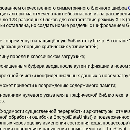
зованием отечественного симметричного блочного шифра
зация алгоритма отмечена как небезопасная из-за расширен
 до 128-разрядных блоков для соответствия режиму XTS (
вки оставлена, но создать новые разделы с шифрованием 
е современную и защищённую библиотеку libzip. В составе 
содержащие порцию критических уязвимостей;
ину пароля в классическом загрузчике;
неочищенным буфера ввода после аутентификации в новом з
орректной очистки конфиденциальных данных в новом загруз
я может привести к повреждению содержимого памяти;
нованием нулевого указателя в графической библиотеке, а
es.
бходимости существенной переработки архитектуры, отмеч
й обработки ошибок в EncryptDataUnits() и подверженнос
нных через оценку изменения состояния кэша процессора).
нения поведения и нарушения совместимости с TrueCrypt,