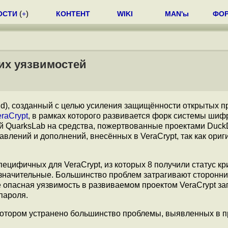
ОСТИ
(
+
)
КОНТЕНТ
WIKI
MAN'ы
ФО
ких уязвимостей
nd), созданный с целью усиления защищённости открытых п
raCrypt
, в рамках которого развивается форк системы ши
ей QuarksLab на средства, пожертвованные проектами Duc
авлений и дополнений, внесённых в VeraCrypt, так как ори
пецифичных для VeraCrypt, из которых 8 получили статус кр
езначительные. Большинство проблем затрагивают сторонн
е опасная уязвимость в развиваемом проектом VeraCrypt за
пароля.
 котором устранено большинство проблемы, выявленных в 