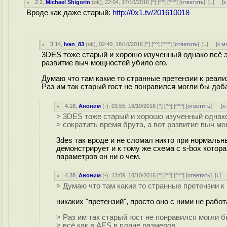
2.2
,
Michael Shigorin
(
ok
), 22:04, 17/10/2016 [
^
] [
^^
] [
^^^
] [
ответить
]
[
↓
] [
к
Вроде как даже старый:
http://0x1.tv/201610018
3.14
,
Ivan_83
(
ok
), 02:40, 18/10/2016 [
^
] [
^^
] [
^^^
] [
ответить
]
[
↓
] [
к м
3DES тоже старый и хорошо изученный однако всё э
развитие выч мощностей убило его.
Думаю что там какие то странные претензии к реали
Раз им так старый гост не понравился могли бы доб
4.18
,
Аноним
(
-
), 03:55, 18/10/2016 [
^
] [
^^
] [
^^^
] [
ответить
]
[
к
> 3DES тоже старый и хорошо изученный однако
> сократить время брута, а вот развитие выч мо
3des так вроде и не сломал никто при нормальн
демонстрирует и к тому же схема с s-box которая
параметров он ни о чем.
4.38
,
Аноним
(
-
), 13:09, 18/10/2016 [
^
] [
^^
] [
^^^
] [
ответить
]
[
↓
] 
> Думаю что там какие то странные претензии к
никаких "претензий", просто оно с ними не работ
> Раз им так старый гост не понравился могли 
> всё как в AES в плане размеров.