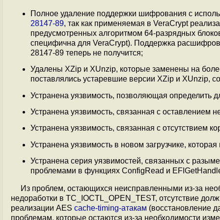
Полное удаление поддержки шифрования с исполь
28147-89
, так как применяемая в VeraCrypt реали
предусмотренных алгоритмом 64-разрядных блоков
специфична для VeraCrypt). Поддержка расшифро
28147-89 теперь не получится;
Удалены XZip и XUnzip, которые заменены на боле
поставлялись устаревшие версии XZip и XUnzip, 
Устранена уязвимость, позволяющая определить дл
Устранена уязвимость, связанная с оставлением 
Устранена уязвимость, связанная с отсутствием к
Устранена уязвимость в новом загрузчике, котора
Устранена серия уязвимостей, связанных с разыме
проблемами в функциях ConfigRead и EFIGetHandl
Из проблем, остающихся неисправленными из-за нео
недоработки в TC_IOCTL_OPEN_TEST, отсутствие должно
реализации AES
cache-timing-атакам
(восстановление да
проблемам, которые остаются из-за необходимости изме