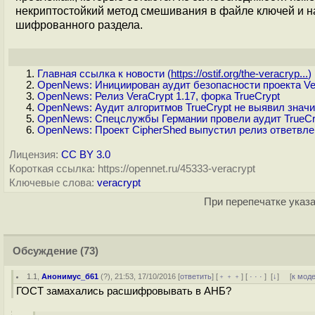
некриптостойкий метод смешивания в файле ключей и 
шифрованного раздела.
Главная ссылка к новости (
https://ostif.org/the-veracryp...
)
OpenNews: Инициирован аудит безопасности проекта Ve
OpenNews: Релиз VeraCrypt 1.17, форка TrueCrypt
OpenNews: Аудит алгоритмов TrueCrypt не выявил знач
OpenNews: Спецслужбы Германии провели аудит TrueCr
OpenNews: Проект CipherShed выпустил релиз ответвлен
Лицензия:
CC BY 3.0
Короткая ссылка: https://opennet.ru/45333-veracrypt
Ключевые слова:
veracrypt
При перепечатке указа
Обсуждение
(73)
1.1
,
Анонимус_б61
(
?
), 21:53, 17/10/2016 [
ответить
] [
﹢﹢﹢
] [
· · ·
]
[
↓
] [
к мод
ГОСТ замахались расшифровывать в АНБ?