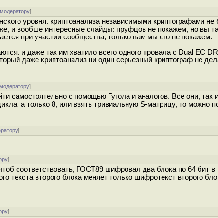
 модератору
]
инского уровня. криптоанализа независимыми криптографами не 
оже, и вообше интересные слайды: пруфцов не покажем, но вы т
вается при участии сообщества, только вам мы его не покажем.
аются, и даже так им хватило всего одного провала с Dual EC 
оторый даже криптоанализ ни один серьезный криптограф не дел
 модератору
]
и самостоятельно с помощью Гугола и аналогов. Все они, так и
цикла, а только 8, или взять тривиальную S-матрицу, то можно 
ератору
]
ору
]
 чтоб соответствовать, ГОСТ89 шифровал два блока по 64 бит в
го текста второго блока меняет только шифротекст второго блок
ору
]