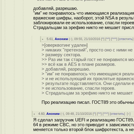
добавляй, разрешаю.
"им" не понравилось что имеющаяся реализация
вражеские шифры, наоборот, этой NSA в резуль
заблокировали ее использование, спасли героев
Страдальцам за эрефию никто не мешает прислат
5.61
,
Аноним
(
-
), 09:55, 21/10/2016 [
^
] [
^^
] [
^^^
] [
ответить
>[оверквотинг удален]
> никаких "претензий", просто оно с ними не 
> размеру сектора.
>> Раз им так старый гост не понравился м
>> всё как в AES в плане размеров.
> добавляй, разрешаю.
> "им" не понравилось что имеющаяся реал
> и не использующий их проклятые вражеск
> результате подставляется. Они сделали е
> ее использование, спасли героев.
> Страдальцам за эрефию никто не мешает пр
Про реализацию писал. ГОСТ89 это обычный
4.60
,
Аноним
(
-
), 09:48, 21/10/2016 [
^
] [
^^
] [
^^^
] [
ответить
]
[
↑
] 
Я сделал загрузчик UEFI и реализацию ГОСТ89.
64 в режиме CBC, но это приводит к зависимост
меняется только второй блок шифротекста, а не