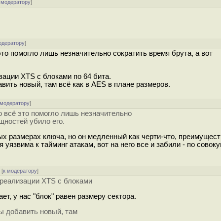
 модератору
]
одератору
]
то помогло лишь незначительно сократить время брута, а вот
зации XTS с блоками по 64 бита.
авить новый, там всё как в AES в плане размеров.
 модератору
]
 всё это помогло лишь незначительно
щностей убило его.
ых размерах ключа, но он медленный как черти-что, преимущест
 уязвима к тайминг атакам, вот на него все и забили - по совок
[
к модератору
]
 реализации XTS с блоками
ает, у нас "блок" равен размеру сектора.
бы добавить новый, там