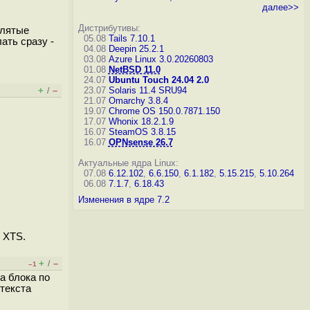
далее>>
Дистрибутивы:
клятые
05.08
Tails 7.10.1
ать сразу -
04.08
Deepin 25.2.1
03.08
Azure Linux 3.0.20260803
01.08
NetBSD 11.0
24.07
Ubuntu Touch 24.04 2.0
+
–
23.07
Solaris 11.4 SRU94
/
21.07
Omarchy 3.8.4
19.07
Chrome OS 150.0.7871.150
17.07
Whonix 18.2.1.9
16.07
SteamOS 3.8.15
16.07
OPNsense 26.7
Актуальные ядра Linux:
07.08
6.12.102
,
6.6.150
,
6.1.182
,
5.15.215
,
5.10.264
06.08
7.1.7
,
6.18.43
Изменения в ядре 7.2
 XTS.
+
–
/
–1
а блока по
 текста