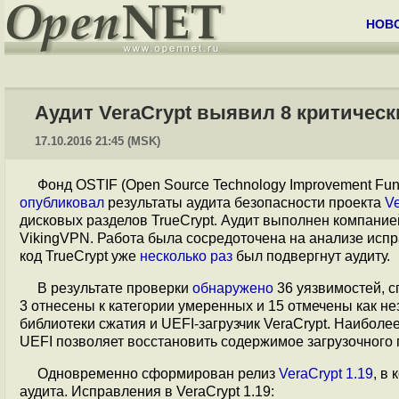
НОВ
Аудит VeraCrypt выявил 8 критичес
17.10.2016 21:45 (MSK)
Фонд OSTIF (Open Source Technology Improvement Fu
опубликовал
результаты аудита безопасности проекта
Ve
дисковых разделов TrueCrypt. Аудит выполнен компани
VikingVPN. Работа была сосредоточена на анализе испр
код TrueCrypt уже
несколько
раз
был подвергнут аудиту.
В результате проверки
обнаружено
36 уязвимостей, с
3 отнесены к категории умеренных и 15 отмечены как н
библиотеки сжатия и UEFI-загрузчик VeraCrypt. Наиболе
UEFI позволяет восстановить содержимое загрузочного 
Одновременно сформирован релиз
VeraCrypt 1.19
, в
аудита. Исправления в VeraCrypt 1.19: