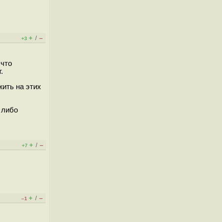
+
–
/
+3
 что
.
жить на этих
 либо
+
–
/
+7
+
–
/
–1