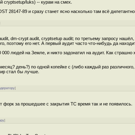
cryptsetup/luks) -- курам на смех.
ST 28147-89 и сразу станет ясно насколько там всё дилетантно
]
dit, dm-crypt audit, cryptsetup audit; по третьему запросу нашёл,
о, поэтому его нет. А первый аудит часто что-нибудь да находит
 000 людей на Земле, и никто задонатил на аудит. Как страшно 
месяц? день?) по одной копейке с (либо каждый раз различного,
мир стал бы лучше.
одератору
]
т форк за прошедшее с закрытия TC время так и не появилось.
ору
]