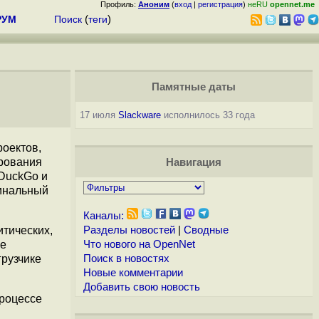
Профиль:
Аноним
(
вход
|
регистрация
)
неRU
opennet.me
РУМ
Поиск
(
теги
)
Памятные даты
17 июля
Slackware
исполнилось 33 года
роектов,
фрования
Навигация
kDuckGo и
гинальный
Каналы:
итических,
Разделы новостей
|
Сводные
ие
Что нового на OpenNet
грузчике
Поиск в новостях
Новые комментарии
Добавить свою новость
процессе