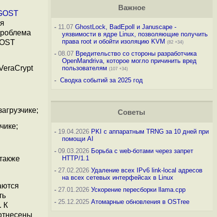
Важное
GOST
ия
-
11.07
GhostLock, BadEpoll и Januscape -
проблема
уязвимости в ядре Linux, позволяющие получить
права root и обойти изоляцию KVM
GOST
(82 +34)
-
08.07
Вредительство со стороны разработчика
OpenMandriva, которое могло причинить вред
VeraCrypt
пользователям
(107 +34)
-
Сводка событий за 2025 год
агрузчике;
Советы
чике;
-
19.04.2026
PKI с аппаратным TRNG за 10 дней при
помощи AI
-
09.03.2026
Борьба с web-ботами через запрет
 также
HTTP/1.1
-
27.02.2026
Удаление всех IPv6 link-local адресов
на всех сетевых интерфейсах в Linux
аются
-
27.01.2026
Ускорение пересборки llama.cpp
ть
-
25.12.2025
Атомарные обновления в OSTree
 К
 отнесены