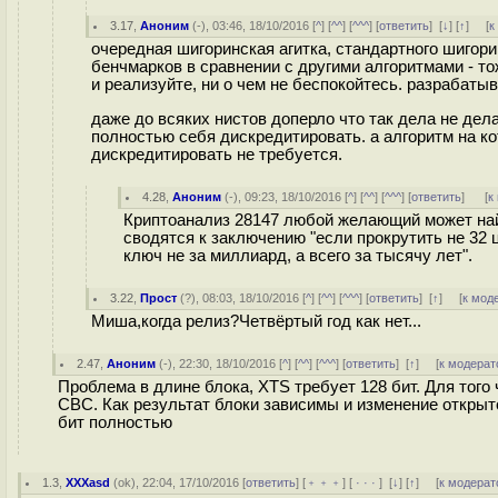
3.17
,
Аноним
(
-
), 03:46, 18/10/2016 [
^
] [
^^
] [
^^^
] [
ответить
]
[
↓
] [
↑
] [
к
очередная шигоринская агитка, стандартного шигор
бенчмарков в сравнении с другими алгоритмами - т
и реализуйте, ни о чем не беспокойтесь. разрабаты
даже до всяких нистов доперло что так дела не дел
полностью себя дискредитировать. а алгоритм на к
дискредитировать не требуется.
4.28
,
Аноним
(
-
), 09:23, 18/10/2016 [
^
] [
^^
] [
^^^
] [
ответить
]
[
к
Криптоанализ 28147 любой желающий может найт
сводятся к заключению "если прокрутить не 32 
ключ не за миллиард, а всего за тысячу лет".
3.22
,
Прост
(
?
), 08:03, 18/10/2016 [
^
] [
^^
] [
^^^
] [
ответить
]
[
↑
] [
к мод
Миша,когда релиз?Четвёртый год как нет...
2.47
,
Аноним
(
-
), 22:30, 18/10/2016 [
^
] [
^^
] [
^^^
] [
ответить
]
[
↑
] [
к модерат
Проблема в длине блока, XTS требует 128 бит. Для того
CBC. Как результат блоки зависимы и изменение открыто
бит полностью
1.3
,
XXXasd
(
ok
), 22:04, 17/10/2016 [
ответить
] [
﹢﹢﹢
] [
· · ·
]
[
↓
] [
↑
] [
к модерат