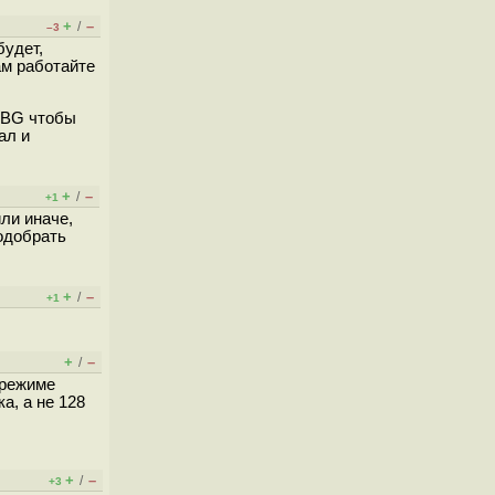
+
–
/
–3
будет,
ам работайте
DRBG чтобы
ал и
+
–
/
+1
ли иначе,
подобрать
+
–
/
+1
+
–
/
 режиме
а, а не 128
+
–
/
+3