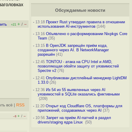
заголовках
Обсуждаемые новости
-
13:18
Проект Rust утвердил правила в отношении
+
–
вить
/
+21
использования AI-инструментов
(144)
-
13:16
Объявлено о расформировании Nixpkgs Core
Team
(35)
-
13:15
В OpenJDK запрещён приём кода,
созданного через AI. В NetworkManager
разрешён
(41)
-
12:45
TONTOU - атака на CPU Intel и AMD,
позволяющая обойти защиту от уязвимостей
Spectre v2
(76)
-
12:41
Опубликован дисплейный менеджер LightDM
1.33.0
(26)
-
12:36
Из 54 из 55 выявленных через AI
уязвимостей в SQLite оказались фиктивными
(209)
ть всё
|
RSS
-
11:20
Открыт код Cloudflare OS, платформы для
приложений, создаваемых через AI
(37)
+
–
/
–8
-
10:56
Запрет на приём AI-патчей в раздел
drivers/staging ядра Linux
(50)