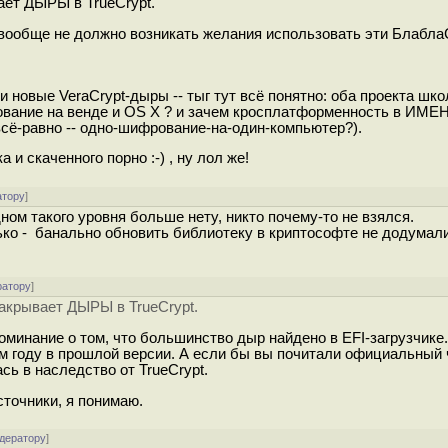
вает ДЫРЫ в TrueCrypt.
 вообще не должно возникать желания использовать эти Блабла
и новые VeraCrypt-дыры -- тыг тут всё понятно: оба проекта шк
рование на венде и OS X ? и зачем кросплатформенность в И
всё-равно -- одно-шифрование-на-один-компьютер?).
и скаченного порно :-) , ну лол же!
атору
]
ом такого уровня больше нету, никто почему-то не взялся.
ко - банально обновить библиотеку в криптософте не додумал
ратору
]
 закрывает ДЫРЫ в TrueCrypt.
оминание о том, что большинство дыр найдено в EFI-загрузчике
 году в прошлой версии. А если бы вы почитали официальный ч
ь в наследство от TrueCrypt.
сточники, я понимаю.
одератору
]