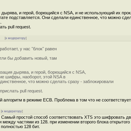
 дырява, и герой, борющийся с NSA, и не использующий их про
тате подставляется. Они сделали единственное, что можно сдел
.
ь pull request.
]
[
к модератору
]
работает, у нас "блок" равен
огли бы добавить новый, там
изация дырява, и герой, борющийся с NSA,
ие шифры, наоборот, этой NSA в
динственное, что можно сделать сразу - заблокировали
ислать pull request.
 алгоритм в режиме ECB. Проблема в том что не соответствует
[
к модератору
]
 Самый простой способ соответствовать XTS это шифровать дв
и между частями из 128. при изменении второго блока открытого
 полностью 128 бит.