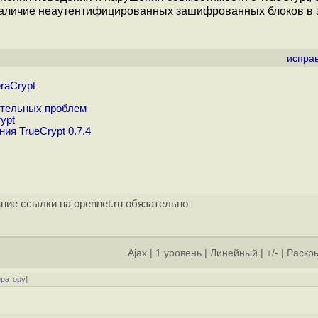
наличие неаутентифицированных зашифрованных блоков в 
испра
raCrypt
ительных проблем
ypt
ия TrueCrypt 0.7.4
ние ссылки на opennet.ru обязательно
Ajax
|
1 уровень
|
Линейный
|
+/-
|
Раскры
ератору
]