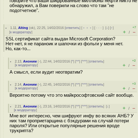
говорите что ваши шифрованные миллионы нефти никто не
обнаружил, а Вам поверили на слово что там "не
подотчетное".
+7
1.11
,
Alting
(
ok
), 22:25, 14/02/2016 [
ответить
] [
﹢﹢﹢
] [
· · ·
]
[
↓
] [
↑
]
+
–
[
к модератору
]
/
SSL сертификат сайта выдан Microsoft Corporation?
Нет-нет, я не параноик и шапочки из фольги у меня нет.
Но, как-то...
+2
2.13
,
Аноним
(
-
), 22:44, 14/02/2016 [
^
] [
^^
] [
^^^
] [
ответить
]
+
–
[
к модератору
]
/
А смысл, если аудит неотвратим?
+3
2.14
,
Аноним
(
-
), 22:45, 14/02/2016 [
^
] [
^^
] [
^^^
] [
ответить
]
+
–
[
к модератору
]
/
Вероятно потому что это майкрософтовский сайт вообще.
2.21
,
Аноним
(
-
), 23:16, 14/02/2016 [
^
] [
^^
] [
^^^
] [
ответить
]
[
↓
]
+
–
/
[
к модератору
]
Мне вот интересно, чем шифруют инфу во всяких АНБ? У
них там проприетарщина с бэкдурами на случай потери
пароля? Или открытые популярные решения вроде
трукрипта?