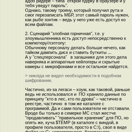
адоб ридере – типа "открой пдфку в браузере и у
тебя уведут пароль".
Однако, такому трояну, который получил рута и
смог перезаписать МБР, этот самый пароль нужен,
как рыбе зонтик – ведь у него уже есть доступ ко
всем файлам.
2. Сценарий "злобная горничная", т.е. у
злоумышленника есть доступ непосредственно к
компютеру/лэптопу:
Обычному персоналу делать больше нечего, как
тайком дампить диск и ставить буткиты ...
А у "спецперсонала" в загашнике для этого дела
наверняка и аппаратные кейлогеры и скрытые
камеры с микрофонами и все остальное найдется.
> никогда не видел необходимости в подобном
шифровании.
Частично, из-за легаси – хоум, как таковой, раньше
ведь не использовался и ПО хранило данные по
принципу "кто в лес, кто по дрова" – частично в
реестре, частично в том же каталоге с
программой. Да и сами пользователи не отставали.
Вроде бы только в семерке МС стал жестче
"продавливать" "правильное хранение" для ПО, но
опять же, куча $TEMP (в каталоге с виндой, в
профиле пользователя, просто в C:\), своп в виде
файла на C:, невозможность безопасного