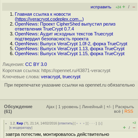
+
–
исправить
/
+24
Главная ссылка к новости
(
https://veracrypt.codeplex.com...
)
OpenNews: Проект CipherShed выпустил релиз
ответвления TrueCrypt 0.7.4
OpenNews: Аудит исходных текстов Truecrypt
подтвердил безопасность проекта
OpenNews: Выпуск VeraCrypt 1.0f-2, форка TrueCrypt
OpenNews: Выпуск VeraCrypt 1.13, форка TrueCrypt
OpenNews: Выпуск VeraCrypt 1.15, форка TrueCrypt
Лицензия:
CC BY 3.0
Короткая ссылка: https://opennet.ru/43871-veracrypt
Ключевые слова:
veracrypt
,
truecrypt
При перепечатке указание ссылки на opennet.ru обязательно
Обсуждение
Ajax
|
1 уровень
|
Линейный
|
+/-
|
Раскрыть
(61)
всё
|
RSS
+2
1.2
,
Кир
(
?
), 21:14, 14/02/2016 [
ответить
] [
﹢﹢﹢
] [
· · ·
]
[
↓
]
+
–
[
к модератору
]
/
завтра потестим, монтировалось действительно