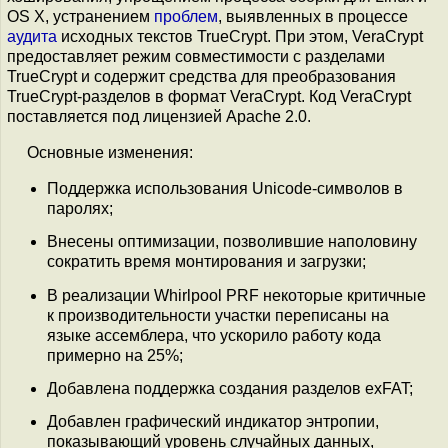
OS X, устранением
проблем
, выявленных в процессе
аудита
исходных текстов TrueCrypt. При этом, VeraCrypt
предоставляет режим совместимости с разделами
TrueCrypt и содержит средства для преобразования
TrueCrypt-разделов в формат VeraCrypt. Код VeraCrypt
поставляется под лицензией Apache 2.0.
Основные изменения:
Поддержка использования Unicode-символов в
паролях;
Внесены оптимизации, позволившие наполовину
сократить время монтирования и загрузки;
В реализации Whirlpool PRF некоторые критичные
к производительности участки переписаны на
языке ассемблера, что ускорило работу кода
примерно на 25%;
Добавлена поддержка создания разделов exFAT;
Добавлен графический индикатор энтропии,
показывающий уровень случайных данных,