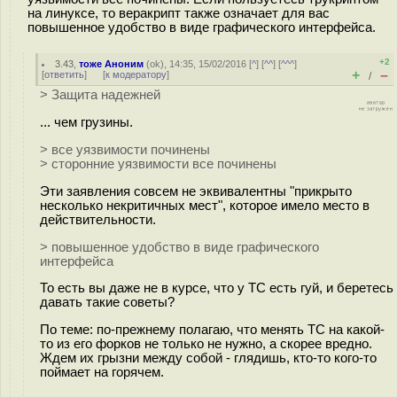
на линуксе, то веракрипт также означает для вас
повышенное удобство в виде графического интерфейса.
+2
3.43
,
тоже Аноним
(
ok
), 14:35, 15/02/2016 [
^
] [
^^
] [
^^^
]
+
–
[
ответить
]
[
к модератору
]
/
> Защита надежней
... чем грузины.
> все уязвимости починены
> сторонние уязвимости все починены
Эти заявления совсем не эквивалентны "прикрыто
несколько некритичных мест", которое имело место в
действительности.
> повышенное удобство в виде графического
интерфейса
То есть вы даже не в курсе, что у ТС есть гуй, и беретесь
давать такие советы?
По теме: по-прежнему полагаю, что менять ТС на какой-
то из его форков не только не нужно, а скорее вредно.
Ждем их грызни между собой - глядишь, кто-то кого-то
поймает на горячем.