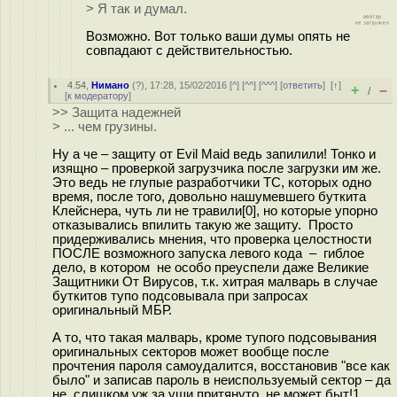
> Я так и думал.
Возможно. Вот только ваши думы опять не
совпадают с действительностью.
4.54
,
Нимано
(
?
), 17:28, 15/02/2016 [
^
] [
^^
] [
^^^
] [
ответить
]
[
↑
]
+
–
/
[
к модератору
]
>> Защита надежней
> ... чем грузины.
Ну а че – защиту от Evil Maid ведь запилили! Тонко и
изящно – проверкой загрузчика после загрузки им же.
Это ведь не глупые разработчики ТС, которых одно
время, после того, довольно нашумевшего буткита
Клейснера, чуть ли не травили[0], но которые упорно
отказывались впилить такую же защиту. Просто
придерживались мнения, что проверка целостности
ПОСЛЕ возможного запуска левого кода – гиблое
дело, в котором не особо преуспели даже Великие
Защитники От Вирусов, т.к. хитрая малварь в случае
буткитов тупо подсовывала при запросах
оригинальный МБР.
А то, что такая малварь, кроме тупого подсовывания
оригинальных секторов может вообще после
прочтения пароля самоудалится, восстановив "все как
было" и записав пароль в неиспользуемый сектор – да
не, слишком уж за уши притянуто, не может быт!1