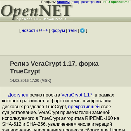
Профиль:
Аноним
(
вход
|
регистрация
)
неRU
opennet.me
[
новости
/
+++
|
форум
|
теги
|
]
Релиз VeraCrypt 1.17, форка
TrueCrypt
14.02.2016 17:20 (MSK)
Доступен
релиз проекта
VeraCrypt 1.17
, в рамках
которого развивается форк системы шифрования
дисковых разделов TrueCrypt,
прекратившей
своё
существование. VeraCrypt примечателен заменой
используемого в TrueCrypt алгоритма RIPEMD-160 на
SHA-512 и SHA-256, увеличением числа итераций
хэширования, упрощением процесса сборки для Linux и