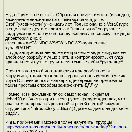
Н-да. Прям ... не встать. Обратная совместимость (и заодно,
назначение виноватых) а ля ынтырпрайз эдишн.
Этой "уязвимости" уже -цать лет. Только она не в VeraCrypte
и еще в куче другого софта, а в "гениальном" загрузчике,
подгружаещем первую попавшуюся либу по списку "текущая
директория:дир. с
екзешником:$WINDOWS:$WINDOWS\system:eще
куча:$PATH"
Но да, загрузчик конечно же не при чем – ведь кому, как не
злобному разрабу лучше знать и контролировать, откуда
правильнее и лучше грузить системные либы *рукалицо*
Просто тогда это была типа фичи или особенности
загрузчика, так же довольно широко используемая в узких
круга REшников, да и малварь одно время не брезговала
таким простым способом заинжектить ДЛЛку.
Помню, RTF документ, плюс самописная, "скрытая"
riched20.dll (честно при автозагрузке предуреждавшая, что
она скомпилирована урезанной версией шестой вижуал
студии типа "Introductory Edition" )) даже когда-то на дискете
видел.
И да, при желании можно вполне нагуглить "пруфцы"
https://www.sans.org/security-resources/malwarefaq/32-nimda-
exploit.php
(2001 год)