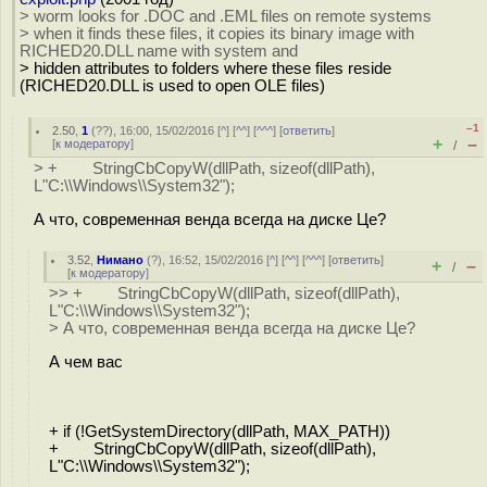
> worm looks for .DOC and .EML files on remote systems
> when it finds these files, it copies its binary image with
RICHED20.DLL name with system and
> hidden attributes to folders where these files reside
(RICHED20.DLL is used to open OLE files)
–1
2.50
,
1
(
??
), 16:00, 15/02/2016 [
^
] [
^^
] [
^^^
] [
ответить
]
+
–
[
к модератору
]
/
> + StringCbCopyW(dllPath, sizeof(dllPath),
L"C:\\Windows\\System32");
А что, современная венда всегда на диске Це?
3.52
,
Нимано
(
?
), 16:52, 15/02/2016 [
^
] [
^^
] [
^^^
] [
ответить
]
+
–
/
[
к модератору
]
>> + StringCbCopyW(dllPath, sizeof(dllPath),
L"C:\\Windows\\System32");
> А что, современная венда всегда на диске Це?
А чем вас
+ if (!GetSystemDirectory(dllPath, MAX_PATH))
+ StringCbCopyW(dllPath, sizeof(dllPath),
L"C:\\Windows\\System32");