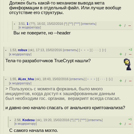
Должен быть какой-то механизм вывода мета
финформации в отдельный файл. Или лучше вообще
отсутствие его структуры.
3.51
,
1
(
??
), 16:02, 15/02/2016 [
^
] [
^^
] [
^^^
] [
ответить
]
+
–
/
[
к модератору
]
Вы не поверите, но --header
+2
1.53
,
robux
(
ok
), 17:13, 15/02/2016 [
ответить
] [
﹢﹢﹢
] [
· · ·
]
[
↑
]
+
–
[
к модератору
]
/
Тела-то разработчиков TrueCrypt нашли?
1.55
,
ALex_hha
(
ok
), 18:43, 15/02/2016 [
ответить
] [
﹢﹢﹢
] [
· · ·
]
[
↓
]
+
–
/
[
к модератору
]
> Пользуюсь с момента форканья, было много
инцидентов, когда доступ к зашифрованным данным
был необходим гос. органам, веракрипт всегда спасал.
и давно оно начало спасать от анального криптоанализа?
+1
2.56
,
Kodesu
(
ok
), 19:20, 15/02/2016 [
^
] [
^^
] [
^^^
] [
ответить
]
+
–
[
к модератору
]
/
С самого начала могло.