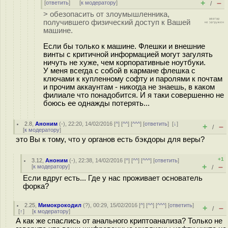
+
–
[
ответить
]
[
к модератору
]
/
> обезопасить от злоумышленника,
получившего физический доступ к Вашей
машине.
Если бы только к машине. Флешки и внешние
винты с критичной информацией могут загулять
ничуть не хуже, чем корпоративные ноутбуки.
У меня всегда с собой в кармане флешка с
ключами к купленному софту и паролями к почтам
и прочим аккаунтам - никогда не знаешь, в каком
филиале что понадобится. И я таки совершенно не
боюсь ее однажды потерять...
2.8
,
Аноним
(
-
), 22:20, 14/02/2016 [
^
] [
^^
] [
^^^
] [
ответить
]
[
↓
]
+
–
/
[
к модератору
]
это Вы к тому, что у органов есть бэкдоры для веры?
+1
3.12
,
Аноним
(
-
), 22:38, 14/02/2016 [
^
] [
^^
] [
^^^
] [
ответить
]
+
–
[
к модератору
]
/
Если вдруг есть... Где у нас проживает основатель
форка?
2.25
,
Мимокрокодил
(
?
), 00:29, 15/02/2016 [
^
] [
^^
] [
^^^
] [
ответить
]
+
–
/
[
↑
] [
к модератору
]
А как же спаслись от анального криптоанализа? Только не