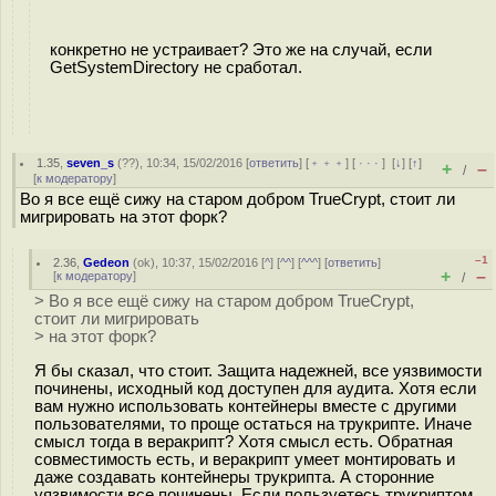
конкретно не устраивает? Это же на случай, если
GetSystemDirectory не сработал.
1.35
,
seven_s
(
??
), 10:34, 15/02/2016 [
ответить
] [
﹢﹢﹢
] [
· · ·
]
[
↓
] [
↑
]
+
–
/
[
к модератору
]
Во я все ещё сижу на старом добром TrueCrypt, стоит ли
мигрировать на этот форк?
–1
2.36
,
Gedeon
(
ok
), 10:37, 15/02/2016 [
^
] [
^^
] [
^^^
] [
ответить
]
+
–
[
к модератору
]
/
> Во я все ещё сижу на старом добром TrueCrypt,
стоит ли мигрировать
> на этот форк?
Я бы сказал, что стоит. Защита надежней, все уязвимости
починены, исходный код доступен для аудита. Хотя если
вам нужно использовать контейнеры вместе с другими
пользователями, то проще остаться на трукрипте. Иначе
смысл тогда в веракрипт? Хотя смысл есть. Обратная
совместимость есть, и веракрипт умеет монтировать и
даже создавать контейнеры трукрипта. А сторонние
уязвимости все починены. Если пользуетесь трукриптом