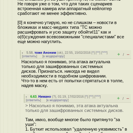
Не говоря уже о том, что для таких сценариев
встроенная камера или аппаратный кейлоггер
сработают не менее эффективно.
[0] я конечно утирую, но не слишком – новости в
бложиках и масс-медиях типа "ТС можно
расшифровать и усю защиту обойти!11" как и
о(б)суждения всевозможными "специалистами" все
еще можно нагуглить.
5.58
,
тоже Аноним
(
ok
), 22:55, 15/02/2016 [
^
] [
^^
] [
^^^
]
+
–
/
[
ответить
]
[
к модератору
]
Насколько я понимаю, эта атака актуальна
только для зашифрованных системных
дисков. Признаться. никогда не видел
необходимости в подобном шифровании.
Что-то в нем есть от попытки спрятаться в толпе,
надев маску.
6.63
,
Нимано
(
?
), 01:19, 17/02/2016 [
^
] [
^^
] [
^^^
]
+
–
/
[
ответить
]
[
к модератору
]
> Насколько я понимаю, эта атака актуальна
только для зашифрованных системных дисков.
Там, имхо, вообще многое было притянуто "за
уши":
1. Буткит использовал "удаленную уязвимость" в