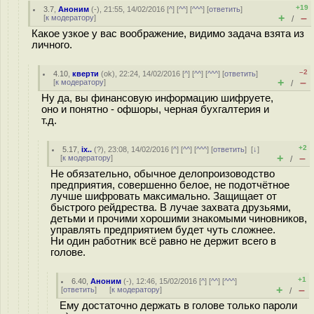
+19
3.7
,
Аноним
(
-
), 21:55, 14/02/2016 [
^
] [
^^
] [
^^^
] [
ответить
]
+
–
[
к модератору
]
/
Какое узкое у вас воображение, видимо задача взята из
личного.
–2
4.10
,
кверти
(
ok
), 22:24, 14/02/2016 [
^
] [
^^
] [
^^^
] [
ответить
]
+
–
[
к модератору
]
/
Ну да, вы финансовую информацию шифруете,
оно и понятно - офшоры, черная бухгалтерия и
т.д.
+2
5.17
,
ix..
(
?
), 23:08, 14/02/2016 [
^
] [
^^
] [
^^^
] [
ответить
]
[
↓
]
+
–
[
к модератору
]
/
Не обязательно, обычное делопроизоводство
предприятия, совершенно белое, не подотчётное
лучше шифровать максимально. Защищает от
быстрого рейдрества. В лучае захвата друзьями,
детьми и прочими хорошими знакомыми чиновников,
управлять предприятием будет чуть сложнее.
Ни один работник всё равно не держит всего в
голове.
+1
6.40
,
Аноним
(
-
), 12:46, 15/02/2016 [
^
] [
^^
] [
^^^
]
+
–
[
ответить
]
[
к модератору
]
/
Ему достаточно держать в голове только пароли