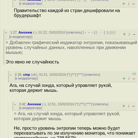
+
–
[
к модератору
]
/
Правительство каждой из стран дешифровали на
брудершафт
1.27
,
Аноним
(
-
), 01:22, 15/02/2016 [
ответить
] [
﹢﹢﹢
] [
· · ·
]
[
↓
] [
↑
]
+
–
/
[
к модератору
]
> Добавлен графический индикатор энтропии, показывающий
уровень случайных данных, накопленных при движении
мышью;
Это явно не случайность
+2
2.29
,
cmp
(
ok
), 01:51, 15/02/2016 [
^
] [
^^
] [
^^^
] [
ответить
]
+
–
[
к модератору
]
/
Ага, на случай зонда, который управляет рукой,
которая держит мышь.
3.42
,
Аноним
(
-
), 12:51, 15/02/2016 [
^
] [
^^
] [
^^^
] [
ответить
]
+
–
/
[
к модератору
]
> Ага, на случай зонда, который управляет рукой,
которая держит мышь.
Не, просто уровень энтропии теперь можно будет
перехватывать по эм излучению монитора, что понижает
криптоскойкость на 239.567%