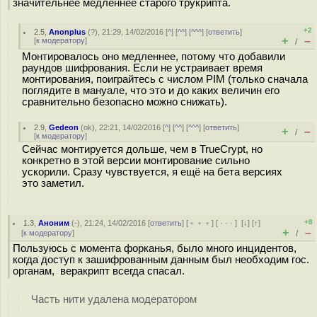
значительнее медленнее старого трукрипта.
+2
2.5
,
Anonplus
(
?
), 21:29, 14/02/2016 [
^
] [
^^
] [
^^^
] [
ответить
]
+
–
[
к модератору
]
/
Монтировалось оно медленнее, потому что добавили
раундов шифрования. Если не устраивает время
монтирования, поиграйтесь с числом PIM (только сначала
поглядите в мануале, что это и до каких величин его
сравнительно безопасно можно снижать).
2.9
,
Gedeon
(
ok
), 22:21, 14/02/2016 [
^
] [
^^
] [
^^^
] [
ответить
]
+
–
/
[
к модератору
]
Сейчас монтируется дольше, чем в TrueCrypt, но
конкретно в этой версии монтирование сильно
ускорили. Сразу чувствуется, я ещё на бета версиях
это заметил.
+8
1.3
,
Аноним
(
-
), 21:24, 14/02/2016 [
ответить
] [
﹢﹢﹢
] [
· · ·
]
[
↓
] [
↑
]
+
–
[
к модератору
]
/
Пользуюсь с момента форканья, было много инцидентов,
когда доступ к зашифрованным данным был необходим гос.
органам, веракрипт всегда спасал.
Часть нити удалена модератором