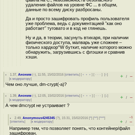
удаления файлов на уровне ФС ... в общем,
данные по всему диску разбросаны.
Да и просто зашифровать профиль пользователя
уже проблема, ведь с документацией "как оно
работает" туговато и в код не глянешь.
Ну и да, в теории, засунуть втихаря, при наличии
физического доступа, малварь уже сложнее –
только хардкор^W буткит, наличие которого можно
обнаружить, загрузившись с флэшки и сравнив
хэши.
1.37
,
Аноним
(
-
), 11:55, 15/02/2016 [
ответить
] [
﹢﹢﹢
] [
· · ·
]
[
↑
]
+
–
/
[
к модератору
]
Чем оно лучше, dm-crypt(-a)?
1.39
,
Аноним
(
-
), 12:05, 15/02/2016 [
ответить
] [
﹢﹢﹢
] [
· · ·
]
[
↓
]
+
–
/
[
к модератору
]
А чем dmcrypt не устраивает ?
–1
2.49
,
Anonymous4245345
(
?
), 15:31, 15/02/2016 [
^
] [
^^
] [
^^^
]
+
–
[
ответить
]
[
к модератору
]
/
Например тем, что позволяет понять, что контейнер/файл
зашифрован.