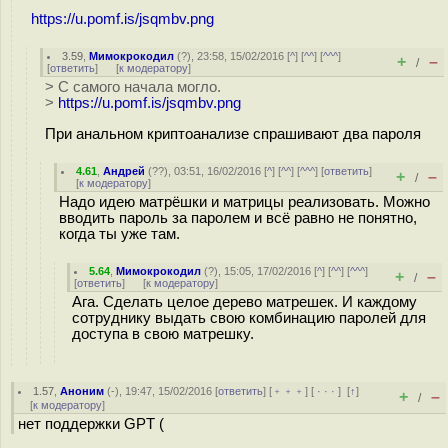
https://u.pomf.is/jsqmbv.png
3.59
,
Мимокрокодил
(
?
), 23:58, 15/02/2016 [
^
] [
^^
] [
^^^
]
+
–
/
[
ответить
]
[
к модератору
]
> С самого начала могло.
>
https://u.pomf.is/jsqmbv.png
При анальном криптоанализе спрашивают два пароля
4.61
,
Андрей
(
??
), 03:51, 16/02/2016 [
^
] [
^^
] [
^^^
] [
ответить
]
+
–
/
[
к модератору
]
Надо идею матрёшки и матрицы реализовать. Можно
вводить пароль за паролем и всё равно не понятно,
когда ты уже там.
5.64
,
Мимокрокодил
(
?
), 15:05, 17/02/2016 [
^
] [
^^
] [
^^^
]
+
–
/
[
ответить
]
[
к модератору
]
Ага. Сделать целое дерево матрешек. И каждому
сотруднику выдать свою комбинацию паролей для
доступа в свою матрешку.
1.57
,
Аноним
(
-
), 19:47, 15/02/2016 [
ответить
] [
﹢﹢﹢
] [
· · ·
]
[
↑
]
+
–
/
[
к модератору
]
нет поддержки GPT (