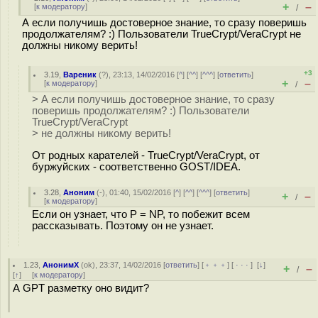
+
–
[
к модератору
]
/
А если получишь достоверное знание, то сразу поверишь
продолжателям? :) Пользователи TrueCrypt/VeraCrypt не
должны никому верить!
+3
3.19
,
Вареник
(
?
), 23:13, 14/02/2016 [
^
] [
^^
] [
^^^
] [
ответить
]
+
–
[
к модератору
]
/
> А если получишь достоверное знание, то сразу
поверишь продолжателям? :) Пользователи
TrueCrypt/VeraCrypt
> не должны никому верить!
От родных карателей - TrueCrypt/VeraCrypt, от
буржуйских - соответственно GOST/IDEA.
3.28
,
Аноним
(
-
), 01:40, 15/02/2016 [
^
] [
^^
] [
^^^
] [
ответить
]
+
–
/
[
к модератору
]
Если он узнает, что P = NP, то побежит всем
рассказывать. Поэтому он не узнает.
1.23
,
АнонимХ
(
ok
), 23:37, 14/02/2016 [
ответить
] [
﹢﹢﹢
] [
· · ·
]
[
↓
]
+
–
/
[
↑
] [
к модератору
]
А GPT разметку оно видит?