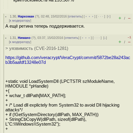
1.30
,
Наркоман
(
?
), 02:48, 15/02/2016 [
ответить
] [
﹢﹢﹢
] [
· · ·
]
[
↑
]
+
–
/
[
к модератору
]
А ещё ретина теперь поддерживается.
–1
1.31
,
Нимано
(
?
), 03:37, 15/02/2016 [
ответить
] [
﹢﹢﹢
] [
· · ·
]
[
↓
]
+
–
[
к модератору
]
/
> уязвимость (CVE-2016-1281)
https://github.com/veracrypt/VeraCrypt/commit/5872be28a243ac
b3b5aafdf13248e07d
+static void LoadSystemDll (LPCTSTR szModuleName,
HMODULE *pHandle)
+{
+ wchar_t dllPath[MAX_PATH];
+
+ /* Load dll explictely from System32 to avoid Dll hijacking
attacks*/
+ if (!GetSystemDirectory(dllPath, MAX_PATH))
+ StringCbCopyW(dllPath, sizeof(dllPath),
L"C:\\Windows\\System32");
+