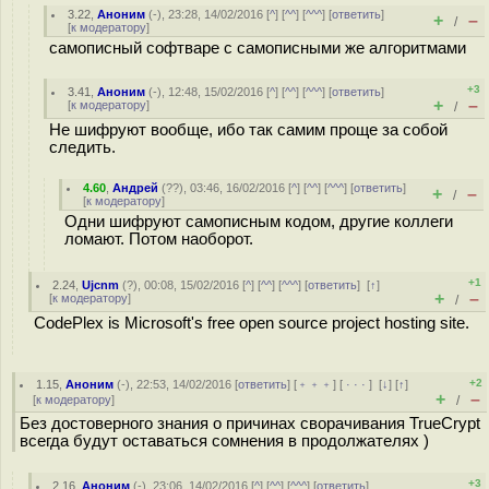
3.22
,
Аноним
(
-
), 23:28, 14/02/2016 [
^
] [
^^
] [
^^^
] [
ответить
]
+
–
/
[
к модератору
]
самописный софтваре с самописными же алгоритмами
+3
3.41
,
Аноним
(
-
), 12:48, 15/02/2016 [
^
] [
^^
] [
^^^
] [
ответить
]
+
–
[
к модератору
]
/
Не шифруют вообще, ибо так самим проще за собой
следить.
4.60
,
Андрей
(
??
), 03:46, 16/02/2016 [
^
] [
^^
] [
^^^
] [
ответить
]
+
–
/
[
к модератору
]
Одни шифруют самописным кодом, другие коллеги
ломают. Потом наоборот.
+1
2.24
,
Ujcnm
(
?
), 00:08, 15/02/2016 [
^
] [
^^
] [
^^^
] [
ответить
]
[
↑
]
+
–
[
к модератору
]
/
CodePlex is Microsoft's free open source project hosting site.
+2
1.15
,
Аноним
(
-
), 22:53, 14/02/2016 [
ответить
] [
﹢﹢﹢
] [
· · ·
]
[
↓
] [
↑
]
+
–
[
к модератору
]
/
Без достоверного знания о причинах сворачивания TrueCrypt
всегда будут оставаться сомнения в продолжателях )
+3
2.16
,
Аноним
(
-
), 23:06, 14/02/2016 [
^
] [
^^
] [
^^^
] [
ответить
]