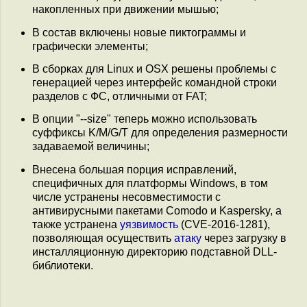
накопленных при движении мышью;
В состав включены новые пиктограммы и
графически элементы;
В сборках для Linux и OSX решены проблемы с
генерацией через интерфейс командной строки
разделов с ФС, отличными от FAT;
В опции "--size" теперь можно использовать
суффиксы K/M/G/T для определения размерности
задаваемой величины;
Внесена большая порция исправлений,
специфичных для платформы Windows, в том
числе устранены несовместимости с
антивирусными пакетами Comodo и Kaspersky, а
также устранена
уязвимость
(CVE-2016-1281),
позволяющая осуществить
атаку
через загрузку в
инсталляционную директорию подставной DLL-
библиотеки.