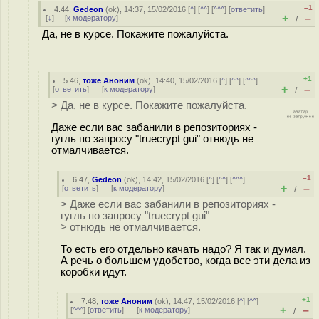
–1
4.44
,
Gedeon
(
ok
), 14:37, 15/02/2016 [
^
] [
^^
] [
^^^
] [
ответить
]
+
–
[
↓
] [
к модератору
]
/
Да, не в курсе. Покажите пожалуйста.
+1
5.46
,
тоже Аноним
(
ok
), 14:40, 15/02/2016 [
^
] [
^^
] [
^^^
]
+
–
[
ответить
]
[
к модератору
]
/
> Да, не в курсе. Покажите пожалуйста.
Даже если вас забанили в репозиториях -
гугль по запросу "truecrypt gui" отнюдь не
отмалчивается.
–1
6.47
,
Gedeon
(
ok
), 14:42, 15/02/2016 [
^
] [
^^
] [
^^^
]
+
–
[
ответить
]
[
к модератору
]
/
> Даже если вас забанили в репозиториях -
гугль по запросу "truecrypt gui"
> отнюдь не отмалчивается.
То есть его отдельно качать надо? Я так и думал.
А речь о большем удобство, когда все эти дела из
коробки идут.
+1
7.48
,
тоже Аноним
(
ok
), 14:47, 15/02/2016 [
^
] [
^^
]
+
–
[
^^^
] [
ответить
]
[
к модератору
]
/