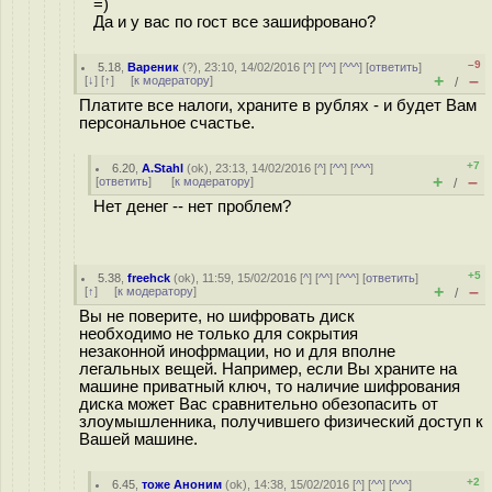
=)
Да и у вас по гост все зашифровано?
–9
5.18
,
Вареник
(
?
), 23:10, 14/02/2016 [
^
] [
^^
] [
^^^
] [
ответить
]
+
–
[
↓
] [
↑
] [
к модератору
]
/
Платите все налоги, храните в рублях - и будет Вам
персональное счастье.
+7
6.20
,
A.Stahl
(
ok
), 23:13, 14/02/2016 [
^
] [
^^
] [
^^^
]
+
–
[
ответить
]
[
к модератору
]
/
Нет денег -- нет проблем?
+5
5.38
,
freehck
(
ok
), 11:59, 15/02/2016 [
^
] [
^^
] [
^^^
] [
ответить
]
+
–
[
↑
] [
к модератору
]
/
Вы не поверите, но шифровать диск
необходимо не только для сокрытия
незаконной инофрмации, но и для вполне
легальных вещей. Например, если Вы храните на
машине приватный ключ, то наличие шифрования
диска может Вас сравнительно обезопасить от
злоумышленника, получившего физический доступ к
Вашей машине.
+2
6.45
,
тоже Аноним
(
ok
), 14:38, 15/02/2016 [
^
] [
^^
] [
^^^
]