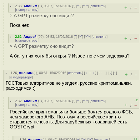
2.33
,
Аноним
(
-
), 06:07, 15/02/2016 [
^
] [
^^
] [
^^^
] [
ответить
]
+
–
/
[
к модератору
]
> А GPT разметку оно видит?
Пока нет.
2.62
,
Андрей
(
??
), 03:53, 16/02/2016 [
^
] [
^^
] [
^^^
] [
ответить
]
+
–
/
[
к модератору
]
> А GPT разметку оно видит?
А баг у них хотя бы открыт? Известно с чем задержка?
1.26
,
Аноним
(
-
), 00:31, 15/02/2016 [
ответить
] [
﹢﹢﹢
] [
· · ·
]
[
↓
] [
↑
]
+
–
/
[
к модератору
]
ГОСТовых алгоритмов не увидел, русские криптоманьяки,
расходимся :)
+2
2.32
,
Аноним
(
-
), 06:07, 15/02/2016 [
^
] [
^^
] [
^^^
] [
ответить
]
+
–
[
к модератору
]
/
Российские криптоманьяки больше боятся родного ФСБ,
чем заморского АНБ. Поэтому и российское крипто
стараются не юзать. Для зарубежных товарищей есть
GOSTCrypt.
+1
3.34
,
Аноним
(
-
), 06:47, 15/02/2016 [
^
] [
^^
] [
^^^
] [
ответить
]