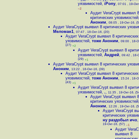
уязвимостей
,
iPony
,
07:01 , 19-Окт
–2
Аудит VeraCrypt выявил 
критических уязвимостей
Аноним
,
08:05 , 19-Окт-16, (5
Аудит VeraCrypt выявил 8 критических уязв
Меломан1
,
07:47 , 18-Окт-16, (20)
Аудит VeraCrypt выявил 8 критических
уязвимостей
,
тоже Аноним
,
09:00 , 18-О
(27)
+2
Аудит VeraCrypt выявил 8 крити
уязвимостей
,
Андрей
,
09:42 , 18-
(29)
+1
Аудит VeraCrypt выявил 8 критических уязв
Аноним
,
13:22 , 18-Окт-16, (39)
Аудит VeraCrypt выявил 8 критических
уязвимостей
,
тоже Аноним
,
15:24 , 18-О
(43)
+1
Аудит VeraCrypt выявил 8 крити
уязвимостей
,
.
,
11:35 , 19-Окт-16, (5
Аудит VeraCrypt выявил 
критических уязвимостей
Аноним
,
12:26 , 19-Окт-16, (5
Аудит VeraCrypt в
критических уязви
ну раздобыл ичо
19-Окт-16, (57)
–1
Аудит VeraC
выявил 8
критических