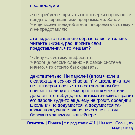
школьной, ага.
> не требуется прятать от проверки ворованные
винды с ворованными программами. Зачем
> еще может понадобиться шифровать систему -
я не представляю.
это недостатки вашего образования, и только.
Читайте книжки, расширяйте свои
представления, что мешает?
> Линукс-систему шифровать
> вообще бессмысленно - в самой системе
ничего, что стоило бы скрывать,
действительно. Ни паролей (в том числе и
cleartext для всяких chap auth) у школьника там
нет, ни вероятность что в оставленном без
присмотра линуксе ему просто подменят или
добавят что-нибудь, что автоматически отправит
его пароли куда-то еще, ему не грозит, соседний
школьник не додумается, а додумается так
кроме порнухи все равно ничего нет в том
бережно хранимом "контейнере".
Ответить
|
Правка
|
^ к родителю #11
|
Наверх
|
Cообщить
модератору