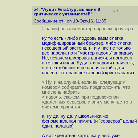
54.
"Аудит VeraCrypt выявил 8
+
–
/
критических уязвимостей"
Сообщение от
.
on 19-Окт-16, 11:35
> зашифрованы мастер-паролем браузера
ну то есть - либо подсовываем слегка
модифицированный браузер, либо слегка
некошерный экстеншн - и у нас не только
все пароли, но и "мастер пароль" впридачу.
Не, незачем шифровать диски, я согласен -
а то как я иначе буду эти пароли получать,
я ж не фсбшник и не палач какой, да и
палево этот ваш ректальный криптоанализ.
> Ну, и на случай, если вы следующим
номером собираетесь предположить, что
мне лень набрать
> пароль, скажем, при подключении
удаленных серверов и они у меня где-то в
системе хранятся
а, ну да, ну да, у школьника же
феноменальная память (и "серверов" целый
один, полагаю)
А вот кредитная карточка у него уже