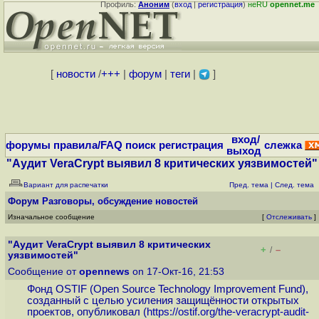
Профиль:
Аноним
(
вход
|
регистрация
)
неRU
opennet.me
[
новости
/
+++
|
форум
|
теги
|
]
вход/
форумы
правила/FAQ
поиск
регистрация
слежка
выход
"Аудит VeraCrypt выявил 8 критических уязвимостей"
Вариант для распечатки
Пред. тема
|
След. тема
Форум
Разговоры, обсуждение новостей
Изначальное сообщение
[
Отслеживать
]
"Аудит VeraCrypt выявил 8 критических
+
–
/
уязвимостей"
Сообщение от
opennews
on 17-Окт-16, 21:53
Фонд OSTIF (Open Source Technology Improvement Fund),
созданный с целью усиления защищённости открытых
проектов, опубликовал (
https://ostif.org/the-veracrypt-audit-