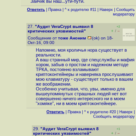
Зайчик вы наш...ути-пути.
Ответить
|
Правка
|
^ к родителю #11
|
Наверх
|
Cообщить
модератору
27.
"Аудит VeraCrypt выявил 8
+2
+
–
критических уязвимостей"
/
Сообщение от
тоже Аноним
(ok) on 18-
Окт-16, 09:00
Напомню, моя кроличья нора существует в
реальности.
А ваш странный мир, где спецслужбы и мафия
хором, забыв о простом и надежном методе
ТРКА, постоянно взламывают
криптоконтейнеры и наверняка прослушивают
мою клавиатуру - существует только в вашем
же воображении.
Особенно учитывая, что, увы, именно для
вышеупомянутых страшных людей нет вот
совершенно ничего интересного ни в моем
"хомяке", ни в моем криптоконтейнере.
Ответить
|
Правка
|
^ к родителю #20
|
Наверх
|
Cообщить модератору
29.
"Аудит VeraCrypt выявил 8
+1
+
–
критических уязвимостей"
/