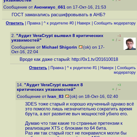
уязвимостей"
/
Сообщение от
Анонимус_б61
on 17-Окт-16, 21:53
ГОСТ замахались расшифровывать в АНБ?
Ответить
|
Правка
|
^ к родителю #0
|
Наверх
|
Cообщить модератору
2.
"Аудит VeraCrypt выявил 8 критических
–1
+
–
уязвимостей"
/
Сообщение от
Michael Shigorin
(ok) on 17-
Окт-16, 22:04
Вроде как даже старый:
http://0x1.tv/201610018
Ответить
|
Правка
|
^ к родителю #1
|
Наверх
|
Cообщить
модератору
14.
"Аудит VeraCrypt выявил 8
+3
+
–
критических уязвимостей"
/
Сообщение от
Ivan_83
(ok) on 18-Окт-16, 02:40
3DES тоже старый и хорошо изученный однако всё
это помогло лишь незначительно сократить время
брута, а вот развитие выч мощностей убило его.
Думаю что там какие то странные претензии к
реализации XTS с блоками по 64 бита.
Раз им так старый гост не понравился могли бы