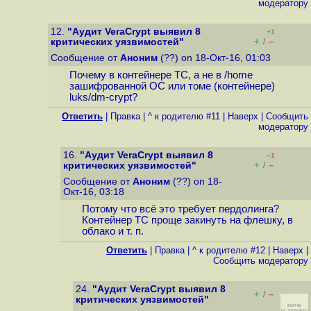
модератору
12.
"Аудит VeraCrypt выявил 8
+1
+
–
критических уязвимостей"
/
Сообщение от
Аноним
(??) on 18-Окт-16, 01:03
Почему в контейнере ТС, а не в /home
зашифрованной ОС или томе (контейнере)
luks/dm-crypt?
Ответить
|
Правка
|
^ к родителю #11
|
Наверх
|
Cообщить
модератору
16.
"Аудит VeraCrypt выявил 8
–1
+
–
критических уязвимостей"
/
Сообщение от
Аноним
(??) on 18-
Окт-16, 03:18
Потому что всё это требует пердолинга?
Контейнер TC проще закинуть на флешку, в
облако и т. п.
Ответить
|
Правка
|
^ к родителю #12
|
Наверх
|
Cообщить модератору
24.
"Аудит VeraCrypt выявил 8
+
–
/
критических уязвимостей"