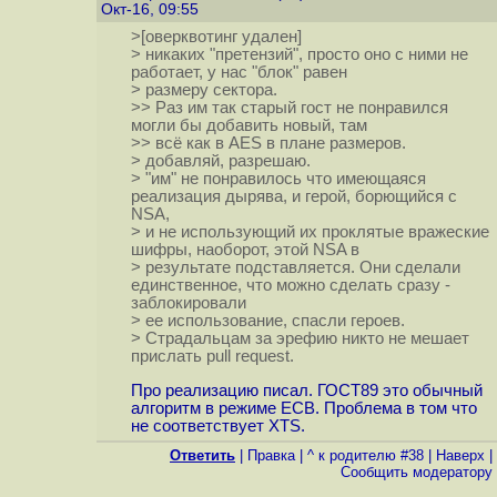
Окт-16, 09:55
>[оверквотинг удален]
> никаких "претензий", просто оно с ними не
работает, у нас "блок" равен
> размеру сектора.
>> Раз им так старый гост не понравился
могли бы добавить новый, там
>> всё как в AES в плане размеров.
> добавляй, разрешаю.
> "им" не понравилось что имеющаяся
реализация дырява, и герой, борющийся с
NSA,
> и не использующий их проклятые вражеские
шифры, наоборот, этой NSA в
> результате подставляется. Они сделали
единственное, что можно сделать сразу -
заблокировали
> ее использование, спасли героев.
> Страдальцам за эрефию никто не мешает
прислать pull request.
Про реализацию писал. ГОСТ89 это обычный
алгоритм в режиме ECB. Проблема в том что
не соответствует XTS.
Ответить
|
Правка
|
^ к родителю #38
|
Наверх
|
Cообщить модератору