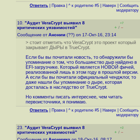
Ответить
|
Правка
|
^ к родителю #5
|
Наверх
|
Cообщить
модератору
10.
"Аудит VeraCrypt выявил 8
+7
+
–
критических уязвимостей"
/
Сообщение от
Аноним
(??) on 17-Окт-16, 23:14
> стоит отметить что VeraCrypt это проект который
закрывает ДЫРЫ в TrueCrypt.
Если бы вы почитали новость, то обнаружили бы
упоминание о том, что большинство дыр найдено в
EFI-загрузчике. Который является НОВОЙ фичей,
реализованной лишь в этом году в прошлой версии.
А если бы вы почитали официальный ченджлог, то
даже нашли бы упоминание о дыре, которая
досталась в наследство от TrueCrypt.
Но комменты писать интереснее, чем читать
первоисточники, я понимаю.
Ответить
|
Правка
|
^ к родителю #5
|
Наверх
|
Cообщить
модератору
23.
"Аудит VeraCrypt выявил 8
+2
+
–
критических уязвимостей"
/
Сообщение от
Анонимко
on 18-Окт-16, 08:17