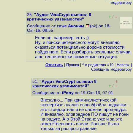
модератору
25.
"Аудит VeraCrypt выявил 8
+
–
/
критических уязвимостей"
Сообщение от
тоже Аноним
(ok) on 18-
Окт-16, 08:55
Если он, например, есть ;)
Ну, и поиски интересного могут, внезапно,
оказаться потенциально дороже стоимости
найденного. Если разбирать реальные случаи,
а не теоретически возможные ситуации.
Ответить
|
Правка
|
^ к родителю #19
|
Наверх
|
Cообщить модератору
51.
"Аудит VeraCrypt выявил 8
–2
+
–
критических уязвимостей"
/
Сообщение от
iPony
on 19-Окт-16, 07:01
Внезапно... При криминалистической
экспертизе анализ свопа/файла подкачки -
это стандартная и не сложная процедура.
И внезапно, зловредное ПО пишут не пони
на радуге. А в Этой Стране уже и за это
ответственность ввели. Раньше было
только за распространение.