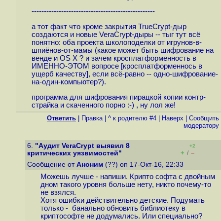
--------------------------------------------------
а тот факт что кроме закрытия TrueCrypt-дыр
создаются и новые VeraCrypt-дыры -- тыг тут всё
понятно: оба проекта школоподелки от игрунов-в-
шпиёнов-от-мамы (какое может быть шифрование на
венде и OS X ? и зачем кросплатформенность в
ИМЕННО-ЭТОМ вопросе [кросплатформеннось в
ущерб качеству], если всё-равно -- одно-шифрование-
на-один-компьютер?).
программа для шифрования пирацкой копии контр-
страйка и скаченного порно :-) , ну лол же!
Ответить
|
Правка
|
^ к родителю #4
|
Наверх
|
Cообщить
модератору
6.
"Аудит VeraCrypt выявил 8
+2
+
–
критических уязвимостей"
/
Сообщение от
Аноним
(??) on 17-Окт-16, 22:33
Можешь лучше - напиши. Крипто софта с двойным
дном такого уровня больше нету, никто почему-то
не взялся.
Хотя ошибки действительно детские. Подумать
только - банально обновить библиотеку в
криптософте не додумались. Или специально?