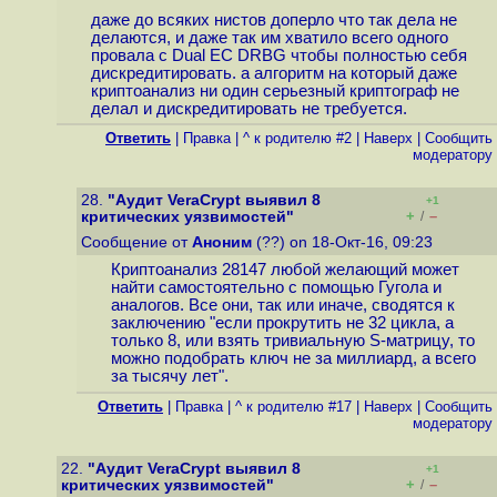
даже до всяких нистов доперло что так дела не
делаются, и даже так им хватило всего одного
провала с Dual EC DRBG чтобы полностью себя
дискредитировать. а алгоритм на который даже
криптоанализ ни один серьезный криптограф не
делал и дискредитировать не требуется.
Ответить
|
Правка
|
^ к родителю #2
|
Наверх
|
Cообщить
модератору
28.
"Аудит VeraCrypt выявил 8
+1
+
–
критических уязвимостей"
/
Сообщение от
Аноним
(??) on 18-Окт-16, 09:23
Криптоанализ 28147 любой желающий может
найти самостоятельно с помощью Гугола и
аналогов. Все они, так или иначе, сводятся к
заключению "если прокрутить не 32 цикла, а
только 8, или взять тривиальную S-матрицу, то
можно подобрать ключ не за миллиард, а всего
за тысячу лет".
Ответить
|
Правка
|
^ к родителю #17
|
Наверх
|
Cообщить
модератору
22.
"Аудит VeraCrypt выявил 8
+1
+
–
критических уязвимостей"
/