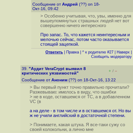
Сообщение от
Андрей
(??) on 18-
Окт-16, 09:42
> Особенно учитывая, что, увы, именно для
вышеупомянутых страшных людей нет вот
совершенно ничего интересного
Про запас. То, что кажется неинтересным и
мелочью сейчас, потом часто оказывается
стоящей зацепкой.
Ответить
|
Правка
|
^ к родителю #27
|
Наверх
|
Cообщить модератору
39.
"Аудит VeraCrypt выявил 8
+
–
/
критических уязвимостей"
Сообщение от
Аноним
(??) on 18-Окт-16, 13:22
> Вы первый пункт точно правильно прочитали?
Разжевываю: имелось в виду, что ошибки
> не в коде, оставшемся от ТС, а в добавленном
VC (в
а на деле - в том числе и в оставшемся от. Но вы
ж не учили английский в достаточной степени.
> Понимаете, какая штука. Я все-таки сужу со
своей колокольни, а лично мне