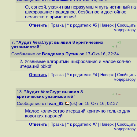
О, сэнсэй, укажи нам неразумным путь истинный на
шифрование праведное, безбагное и достойное
всяческого применения!
Ответить
|
Правка
|
^ к родителю #5
|
Наверх
|
Cообщить
модератору
7.
"Аудит VeraCrypt выявил 8 критических
+1
+
–
уязвимостей"
/
Сообщение от
Владимир Путин
on 17-Окт-16, 22:34
2. Уязвимые алгоритмы шифрования и малое кол-во
итераций pbkdf.
Ответить
|
Правка
|
^ к родителю #4
|
Наверх
|
Cообщить
модератору
13.
"Аудит VeraCrypt выявил 8
+
–
/
критических уязвимостей"
Сообщение от
Ivan_83
(ok) on 18-Окт-16, 02:37
Малое количество итераций критично только для
коротких паролей.
Ответить
|
Правка
|
^ к родителю #7
|
Наверх
|
Cообщить
модератору