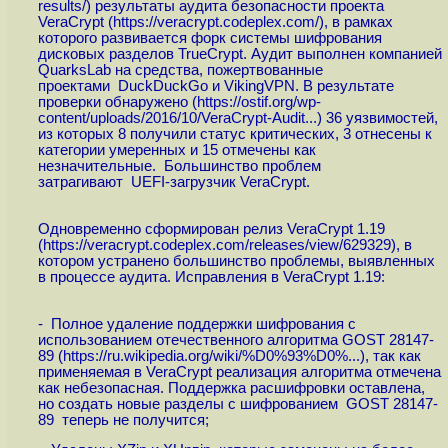
results
/) результаты аудита безопасности проекта
VeraCrypt (
https://veracrypt.codeplex.com
/), в рамках
которого развивается форк системы шифрования
дисковых разделов TrueCrypt. Аудит выполнен компанией
QuarksLab на средства, пожертвованные
проектами DuckDuckGo и VikingVPN. В результате
проверки обнаружено (
https://ostif.org/wp-
content/uploads/2016/10/VeraCrypt-Audit...
) 36 уязвимостей,
из которых 8 получили статус критических, 3 отнесены к
категории умеренных и 15 отмечены как
незначительные. Большинство проблем
затрагивают UEFI-загрузчик VeraCrypt.
Одновременно сформирован релиз VeraCrypt 1.19
(
https://veracrypt.codeplex.com/releases/view/629329
), в
котором устранено большинство проблемы, выявленных
в процессе аудита. Исправления в VeraCrypt 1.19:
- Полное удаление поддержки шифрования с
использованием отечественного алгоритма GOST 28147-
89 (
https://ru.wikipedia.org/wiki/%D0%93%D0%...
), так как
применяемая в VeraCrypt реализация алгоритма отмечена
как небезопасная. Поддержка расшифровки оставлена,
но создать новые разделы с шифрованием GOST 28147-
89 теперь не получится;