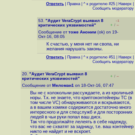
Ответить
|
Правка
|
^ к родителю #25
|
Наверх
|
Cообщить модератору
53.
"Аудит VeraCrypt выявил 8
–1
+
–
критических уязвимостей"
/
Сообщение от
тоже Аноним
(ok) on 19-
Окт-16, 08:05
К счастью, у меня нет ни свопа, ни
желания нарушать законы.
Ответить
|
Правка
|
^ к родителю #51
|
Наверх
|
Cообщить модератору
20.
"Аудит VeraCrypt выявил 8
+
–
/
критических уязвимостей"
Сообщение от
Меломан1
on 18-Окт-16, 07:47
Вы не с колокольни рассуждаете, а из кроличьей
норы. Т.к. не знаете, что криптоконтейнеры TC (в
том числе VC) обнаруживаются и вскрываются,
а в вашем хомяке содержится достаточно много
интересного и для спецслужб и для посторонних
людей в чьи руки попал ваш диск.
Так что продолжайте лелеять в себе надежду,
что вас не схватят за задницу, т.е. ваш контейнер
никто не найдет и не вскроет.