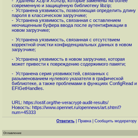
- Удалены XZip и XUnzip, которые заменены на более
современную и защищённую библиотеку libzip;
- Устранена уязвимость, позволяющая определить длину
пароля в классическом загрузчике;
- Устранена уязвимость, связанная с оставлением
неочищенным буфера ввода после аутентификации в
новом загрузчике;
- Устранена уязвимость, связанная с отсутствием
корректной очистки конфиденциальных данных в новом
загрузчике;
- Устранена уязвимость в новом загрузчике, которая
может привести к повреждению содержимого памяти;
- Устранена серия уязвимостей, связанных с
разыменованием нулевого указателя в графической
библиотеке, а также проблемами в функциях ConfigRead и
EFIGetHandles.
URL:
https://ostif.org/the-veracrypt-audit-results
/
Новость:
https://www.opennet.ru/opennews/art.shtml?
num=45333
Ответить
|
Правка
|
Cообщить модератору
Оглавление