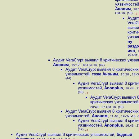
уязвимостей
Аноним
,
18:
Окт-16, (58)
–2
Аудит
VeraC
выяви
крити
уязви
ну
разд
ичо
,
1
19-Окт-
Аудит VeraCrypt выявил 8 критических уязв
Аноним
,
15:17 , 18-Окт-16, (42)
Аудит VeraCrypt выявил 8 критических
уязвимостей
,
тоже Аноним
,
15:30 , 18-О
(44)
Аудит VeraCrypt выявил 8 крити
уязвимостей
,
Anonplus
,
16:44 , 2
(68)
–1
Аудит VeraCrypt выявил 
критических уязвимостей
20:49 , 27-Окт-16, (69)
Аудит VeraCrypt выявил 8 критических
уязвимостей
,
Аноним
,
11:40 , 19-Окт-16, (
Аудит VeraCrypt выявил 8 крити
уязвимостей
,
Anonplus
,
16:43 , 2
(67)
–1
Аудит VeraCrypt выявил 8 критических уязвимостей
,
бедный