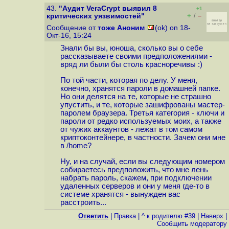
43.
"Аудит VeraCrypt выявил 8
+1
+
–
критических уязвимостей"
/
Сообщение от
тоже Аноним
(ok) on 18-
Окт-16, 15:24
Знали бы вы, юноша, сколько вы о себе
рассказываете своими предположениями -
вряд ли были бы столь красноречивы :)
По той части, которая по делу. У меня,
конечно, хранятся пароли в домашней папке.
Но они делятся на те, которые не страшно
упустить, и те, которые зашифрованы мастер-
паролем браузера. Третья категория - ключи и
пароли от редко используемых моих, а также
от чужих аккаунтов - лежат в том самом
криптоконтейнере, в частности. Зачем они мне
в /home?
Ну, и на случай, если вы следующим номером
собираетесь предположить, что мне лень
набрать пароль, скажем, при подключении
удаленных серверов и они у меня где-то в
системе хранятся - вынужден вас
расстроить...
Ответить
|
Правка
|
^ к родителю #39
|
Наверх
|
Cообщить модератору