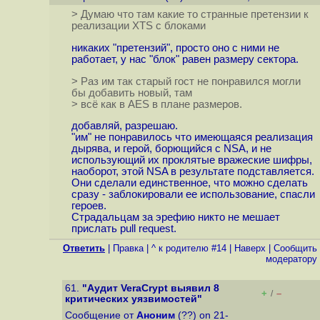
> Думаю что там какие то странные претензии к
реализации XTS с блоками
никаких "претензий", просто оно с ними не
работает, у нас "блок" равен размеру сектора.
> Раз им так старый гост не понравился могли
бы добавить новый, там
> всё как в AES в плане размеров.
добавляй, разрешаю.
"им" не понравилось что имеющаяся реализация
дырява, и герой, борющийся с NSA, и не
использующий их проклятые вражеские шифры,
наоборот, этой NSA в результате подставляется.
Они сделали единственное, что можно сделать
сразу - заблокировали ее использование, спасли
героев.
Страдальцам за эрефию никто не мешает
прислать pull request.
Ответить
|
Правка
|
^ к родителю #14
|
Наверх
|
Cообщить
модератору
61.
"Аудит VeraCrypt выявил 8
+
–
/
критических уязвимостей"
Сообщение от
Аноним
(??) on 21-