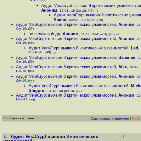
Окт-16, (41)
Аудит VeraCrypt выявил 8 критических уязвимостей
Аноним
,
17:03 , 18-Окт-16, (45)
–1
Аудит VeraCrypt выявил 8 критических уязв
Samor
,
04:50 , 28-Окт-16, (
70
)
Аудит VeraCrypt выявил 8 критических уязвимостей
,
Аноним
,
11
Окт-16, (37)
не великая беда
,
Аноним
,
11:17 , 24-Окт-16, (65)
–1
Аудит VeraCrypt выявил 8 критических уязвимостей
,
Аноним
,
20
Окт-16, (46)
Аудит VeraCrypt выявил 8 критических уязвимостей
,
Led
,
18-Окт-16, (49)
+2
Аудит VeraCrypt выявил 8 критических уязвимостей
,
Вареник
,
00
Окт-16, (50)
Аудит VeraCrypt выявил 8 критических уязвимостей
,
Alex
,
18:54 ,
Окт-16, (66)
Аудит VeraCrypt выявил 8 критических уязвимостей
,
Аноним
,
09
Дек-16, (
)
71
Аудит VeraCrypt выявил 8 критических уязвимостей
,
Mich
Shigorin
,
11:43 , 30-Дек-16, (
72
)
Аудит VeraCrypt выявил 8 критических уязвимостей
,
Аноним
,
10
Июн-17, (
)
73
Сообщения по теме
[
Сортировка по времени
|
RSS
]
1.
"Аудит VeraCrypt выявил 8 критических
–8
+
–