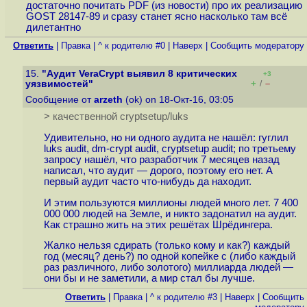
достаточно почитать PDF (из новости) про их реализацию
GOST 28147-89 и сразу станет ясно насколько там всё
дилетантно
Ответить
|
Правка
|
^ к родителю #0
|
Наверх
|
Cообщить модератору
15.
"Аудит VeraCrypt выявил 8 критических
+3
+
–
уязвимостей"
/
Сообщение от
arzeth
(ok) on 18-Окт-16, 03:05
> качественной cryptsetup/luks
Удивительно, но ни одного аудита не нашёл: гуглил
luks audit, dm-crypt audit, cryptsetup audit; по третьему
запросу нашёл, что разработчик 7 месяцев назад
написал, что аудит — дорого, поэтому его нет. А
первый аудит часто что-нибудь да находит.
И этим пользуются миллионы людей много лет. 7 400
000 000 людей на Земле, и никто задонатил на аудит.
Как страшно жить на этих решётах Шрёдингера.
Жалко нельзя сдирать (только кому и как?) каждый
год (месяц? день?) по одной копейке с (либо каждый
раз различного, либо золотого) миллиарда людей —
они бы и не заметили, а мир стал бы лучше.
Ответить
|
Правка
|
^ к родителю #3
|
Наверх
|
Cообщить