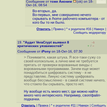
Сообщение от
тоже Аноним
(ok) on 18-
Окт-16, 08:54
Во-вторых, да.
Во-первых, мне совершенно нечего
скрывать в /home рабочего компьютера - от
кого бы то ни было.
Ответить
|
Правка
|
^ к родителю #16
|
Наверх
|
Cообщить модератору
19.
"Аудит VeraCrypt выявил 8
–1
+
–
критических уязвимостей"
/
Сообщение от
iPony
on 18-Окт-16, 07:30
> Понимаете, какая штука. Я все-таки сужу со
своей колокольни, а лично мне не требуется
прятать от проверки ворованные винды с
ворованными программами. Зачем еще может
понадобиться шифровать систему - я не
представляю. Линукс-систему шифровать
вообще бессмысленно - в самой системе ничего,
что стоило бы скрывать, просто нет.
Ну вообще есть много мест, где можно найти
много чего интересного. Например, своп/файл-
подкачки.
Ответить
|
Правка
|
^ к родителю #11
|
Наверх
|
Cообщить