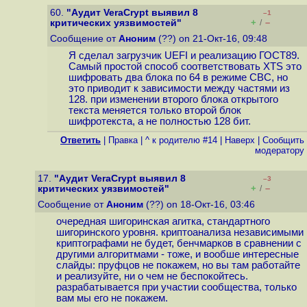
60.
"Аудит VeraCrypt выявил 8
–1
+
–
критических уязвимостей"
/
Сообщение от
Аноним
(??) on 21-Окт-16, 09:48
Я сделал загрузчик UEFI и реализацию ГОСТ89.
Самый простой способ соответствовать XTS это
шифровать два блока по 64 в режиме CBC, но
это приводит к зависимости между частями из
128. при изменении второго блока открытого
текста меняется только второй блок
шифротекста, а не полностью 128 бит.
Ответить
|
Правка
|
^ к родителю #14
|
Наверх
|
Cообщить
модератору
17.
"Аудит VeraCrypt выявил 8
–3
+
–
критических уязвимостей"
/
Сообщение от
Аноним
(??) on 18-Окт-16, 03:46
очередная шигоринская агитка, стандартного
шигоринского уровня. криптоанализа независимыми
криптографами не будет, бенчмарков в сравнении с
другими алгоритмами - тоже, и вообше интересные
слайды: пруфцов не покажем, но вы там работайте
и реализуйте, ни о чем не беспокойтесь.
разрабатывается при участии сообщества, только
вам мы его не покажем.