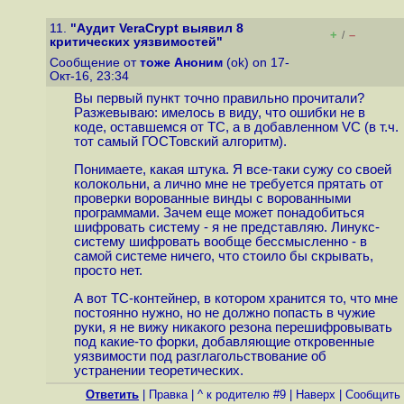
11.
"Аудит VeraCrypt выявил 8
+
–
/
критических уязвимостей"
Сообщение от
тоже Аноним
(ok) on 17-
Окт-16, 23:34
Вы первый пункт точно правильно прочитали?
Разжевываю: имелось в виду, что ошибки не в
коде, оставшемся от ТС, а в добавленном VC (в т.ч.
тот самый ГОСТовский алгоритм).
Понимаете, какая штука. Я все-таки сужу со своей
колокольни, а лично мне не требуется прятать от
проверки ворованные винды с ворованными
программами. Зачем еще может понадобиться
шифровать систему - я не представляю. Линукс-
систему шифровать вообще бессмысленно - в
самой системе ничего, что стоило бы скрывать,
просто нет.
А вот TC-контейнер, в котором хранится то, что мне
постоянно нужно, но не должно попасть в чужие
руки, я не вижу никакого резона перешифровывать
под какие-то форки, добавляющие откровенные
уязвимости под разглагольствование об
устранении теоретических.
Ответить
|
Правка
|
^ к родителю #9
|
Наверх
|
Cообщить