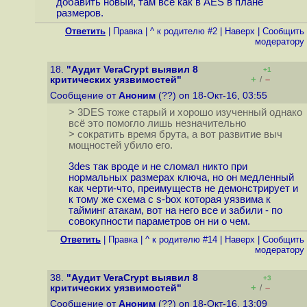
добавить новый, там всё как в AES в плане
размеров.
Ответить
|
Правка
|
^ к родителю #2
|
Наверх
|
Cообщить
модератору
18.
"Аудит VeraCrypt выявил 8
+1
+
–
критических уязвимостей"
/
Сообщение от
Аноним
(??) on 18-Окт-16, 03:55
> 3DES тоже старый и хорошо изученный однако
всё это помогло лишь незначительно
> сократить время брута, а вот развитие выч
мощностей убило его.
3des так вроде и не сломал никто при
нормальных размерах ключа, но он медленный
как черти-что, преимуществ не демонстрирует и
к тому же схема с s-box которая уязвима к
тайминг атакам, вот на него все и забили - по
совокупности параметров он ни о чем.
Ответить
|
Правка
|
^ к родителю #14
|
Наверх
|
Cообщить
модератору
38.
"Аудит VeraCrypt выявил 8
+3
+
–
критических уязвимостей"
/
Сообщение от
Аноним
(??) on 18-Окт-16, 13:09