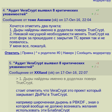
модератору
4.
"Аудит VeraCrypt выявил 8 критических
+7
+
–
уязвимостей"
/
Сообщение от
тоже Аноним
(ok) on 17-Окт-16, 22:04
Хочется отметить два пункта:
1. Дыры найдены именно в доделках поверх TrueCrypt.
2. Никакой насущной необходимости менять TrueCrypt на
этот форк за прошедшее с закрытия TC время так и не
появилось.
У меня все, пожалуй.
Ответить
|
Правка
|
^ к родителю #0
|
Наверх
|
Cообщить модератору
5.
"Аудит VeraCrypt выявил 8 критических
–1
+
–
уязвимостей"
/
Сообщение от
XXXasd
(ok) on 17-Окт-16, 22:07
> 1. Дыры найдены именно в доделках поверх
TrueCrypt.
стоит отметить что VeraCrypt это проект который
закрывает ДЫРЫ в TrueCrypt.
например широченная дырень в PBKDF , зная о
которой вообще не должно возникать желания
использовать эти БлаблаCrypt