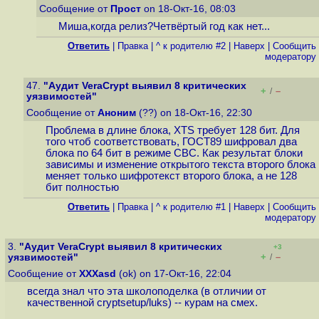
Сообщение от
Прост
on 18-Окт-16, 08:03
Миша,когда релиз?Четвёртый год как нет...
Ответить
|
Правка
|
^ к родителю #2
|
Наверх
|
Cообщить
модератору
47.
"Аудит VeraCrypt выявил 8 критических
+
–
/
уязвимостей"
Сообщение от
Аноним
(??) on 18-Окт-16, 22:30
Проблема в длине блока, XTS требует 128 бит. Для
того чтоб соответствовать, ГОСТ89 шифровал два
блока по 64 бит в режиме CBC. Как результат блоки
зависимы и изменение открытого текста второго блока
меняет только шифротекст второго блока, а не 128
бит полностью
Ответить
|
Правка
|
^ к родителю #1
|
Наверх
|
Cообщить
модератору
3.
"Аудит VeraCrypt выявил 8 критических
+3
+
–
уязвимостей"
/
Сообщение от
XXXasd
(ok) on 17-Окт-16, 22:04
всегда знал что эта школоподелка (в отличии от
качественной cryptsetup/luks) -- курам на смех.