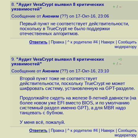
8.
"Аудит VeraCrypt выявил 8 критических
+
–
/
уязвимостей"
Сообщение от
Аноним
(??) on 17-Окт-16, 23:06
Первый пункт не соответствует действительности,
поскольку в TrueCrypt не было поддержки
отечественных алгоритмов.
Ответить
|
Правка
|
^ к родителю #4
|
Наверх
|
Cообщить
модератору
9.
"Аудит VeraCrypt выявил 8 критических
+1
+
–
уязвимостей"
/
Сообщение от
Аноним
(??) on 17-Окт-16, 23:10
Второй пункт тоже не соответствует
действительности, поскольку TrueCrypt не может
шифровать систему, установленную на GPT-разделе.
Продолжайте сидеть на железе 8-летней давности (на
более новом уже EFI вместо BIOS, и по умолчанию
системный раздел именно GPT), а для MBR надо
танцевать с бубном.
У меня всё, пожалуй.
Ответить
|
Правка
|
^ к родителю #4
|
Наверх
|
Cообщить
модератору