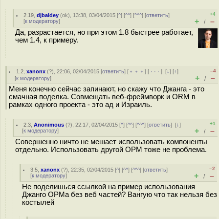
+4
2.19
,
djbaldey
(
ok
), 13:38, 03/04/2015 [
^
] [
^^
] [
^^^
] [
ответить
]
+
–
[
к модератору
]
/
Да, разрастается, но при этом 1.8 быстрее работает,
чем 1.4, к примеру.
–4
1.2
,
xanonx
(
?
), 22:06, 02/04/2015 [
ответить
] [
﹢﹢﹢
] [
· · ·
]
[
↓
] [
↑
]
+
–
[
к модератору
]
/
Меня конечно сейчас запинают, но скажу что Джанга - это
смачная поделка. Совмещать веб-фреймворк и ORM в
рамках одного проекта - это ад и Израиль.
+1
2.3
,
Anonimous
(
?
), 22:17, 02/04/2015 [
^
] [
^^
] [
^^^
] [
ответить
]
[
↓
]
+
–
[
к модератору
]
/
Совершенно ничто не мешает использовать компоненты
отдельно. Использовать другой ОРМ тоже не проблема.
–2
3.5
,
xanonx
(
?
), 22:35, 02/04/2015 [
^
] [
^^
] [
^^^
] [
ответить
]
+
–
[
к модератору
]
/
Не поделишься ссылкой на пример использования
Джанго ОРМа без веб частей? Вангую что так нельзя без
костылей