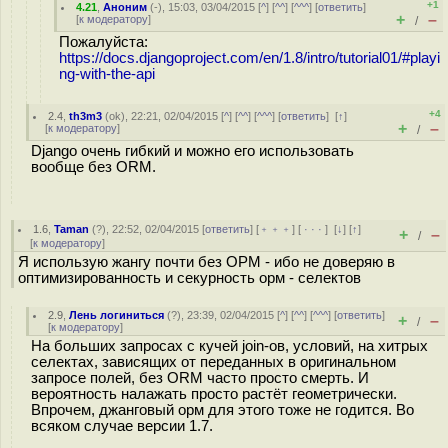
+1
4.21
,
Аноним
(
-
), 15:03, 03/04/2015 [
^
] [
^^
] [
^^^
] [
ответить
]
+
–
[
к модератору
]
/
Пожалуйста:
https://docs.djangoproject.com/en/1.8/intro/tutorial01/#playi
ng-with-the-api
+4
2.4
,
th3m3
(
ok
), 22:21, 02/04/2015 [
^
] [
^^
] [
^^^
] [
ответить
]
[
↑
]
+
–
[
к модератору
]
/
Django очень гибкий и можно его использовать
вообще без ORM.
1.6
,
Taman
(
?
), 22:52, 02/04/2015 [
ответить
] [
﹢﹢﹢
] [
· · ·
]
[
↓
] [
↑
]
+
–
/
[
к модератору
]
Я использую жангу почти без ОРМ - ибо не доверяю в
оптимизированность и секурность орм - селектов
2.9
,
Лень логиниться
(
?
), 23:39, 02/04/2015 [
^
] [
^^
] [
^^^
] [
ответить
]
+
–
/
[
к модератору
]
На больших запросах с кучей join-ов, условий, на хитрых
селектах, зависящих от переданных в оригинальном
запросе полей, без ORM часто просто смерть. И
вероятность налажать просто растёт геометрически.
Впрочем, джанговый орм для этого тоже не годится. Во
всяком случае версии 1.7.