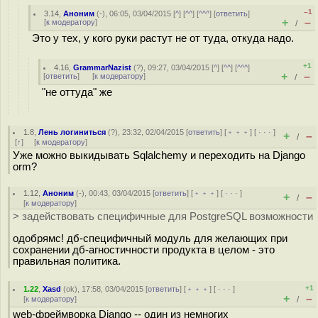
–1
3.14
,
Аноним
(
-
), 06:05, 03/04/2015 [
^
] [
^^
] [
^^^
] [
ответить
]
+
–
[
к модератору
]
/
Это у тех, у кого руки растут не от туда, откуда надо.
+1
4.16
,
GrammarNazist
(
?
), 09:27, 03/04/2015 [
^
] [
^^
] [
^^^
]
+
–
[
ответить
]
[
к модератору
]
/
"не оттуда" же
1.8
,
Лень логиниться
(
?
), 23:32, 02/04/2015 [
ответить
] [
﹢﹢﹢
] [
· · ·
]
+
–
/
[
↑
] [
к модератору
]
Уже можно выкидывать Sqlalchemy и переходить на Django
orm?
1.12
,
Аноним
(
-
), 00:43, 03/04/2015 [
ответить
] [
﹢﹢﹢
] [
· · ·
]
+
–
/
[
к модератору
]
> задействовать специфичные для PostgreSQL возможности
одобрямс! дб-специфичный модуль для желающих при
сохранении дб-агностичности продукта в целом - это
правильная политика.
+1
1.22
,
Xasd
(
ok
), 17:58, 03/04/2015 [
ответить
] [
﹢﹢﹢
] [
· · ·
]
+
–
[
к модератору
]
/
web-фреймворка Django -- один из немногих