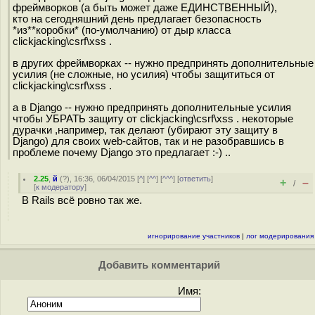
фреймворков (а быть может даже ЕДИНСТВЕННЫЙ),
кто на сегодняшний день предлагает безопасность
*из**коробки* (по-умолчанию) от дыр класса
clickjacking\csrf\xss .
в других фреймворках -- нужно предпринять дополнительные
усилия (не сложные, но усилия) чтобы защититься от
clickjacking\csrf\xss .
а в Django -- нужно предпринять дополнительные усилия
чтобы УБРАТЬ защиту от clickjacking\csrf\xss . некоторые
дурачки ,например, так делают (убирают эту защиту в
Django) для своих web-сайтов, так и не разобравшись в
проблеме почему Django это предлагает :-) ..
2.25
,
й
(
?
), 16:36, 06/04/2015 [
^
] [
^^
] [
^^^
] [
ответить
]
+
–
/
[
к модератору
]
В Rails всё ровно так же.
игнорирование участников
|
лог модерирования
Добавить комментарий
Имя: