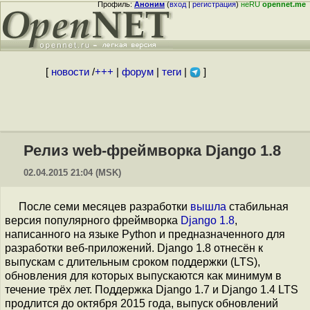
Профиль:
Аноним
(
вход
|
регистрация
)
неRU
opennet.me
[
новости
/
+++
|
форум
|
теги
|
]
Релиз web-фреймворка Django 1.8
02.04.2015 21:04 (MSK)
После семи месяцев разработки
вышла
стабильная
версия популярного фреймворка
Django 1.8
,
написанного на языке Python и предназначенного для
разработки веб-приложений. Django 1.8 отнесён к
выпускам с длительным сроком поддержки (LTS),
обновления для которых выпускаются как минимум в
течение трёх лет. Поддержка Django 1.7 и Django 1.4 LTS
продлится до октября 2015 года, выпуск обновлений