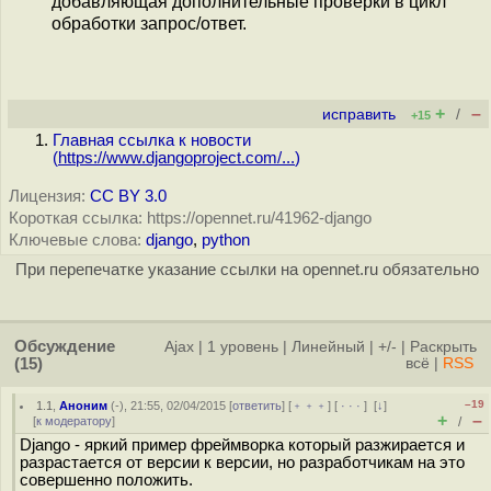
добавляющая дополнительные проверки в цикл
обработки запрос/ответ.
+
–
исправить
/
+15
Главная ссылка к новости
(
https://www.djangoproject.com/...
)
Лицензия:
CC BY 3.0
Короткая ссылка: https://opennet.ru/41962-django
Ключевые слова:
django
,
python
При перепечатке указание ссылки на opennet.ru обязательно
Обсуждение
Ajax
|
1 уровень
|
Линейный
|
+/-
|
Раскрыть
(15)
всё
|
RSS
–19
1.1
,
Аноним
(
-
), 21:55, 02/04/2015 [
ответить
] [
﹢﹢﹢
] [
· · ·
]
[
↓
]
+
–
[
к модератору
]
/
Django - яркий пример фреймворка который разжирается и
разрастается от версии к версии, но разработчикам на это
совершенно положить.