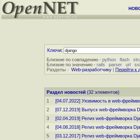
НОВ
Ключи
:
Близкие по совпадению -
python
flash
str
Близкие по значению -
rails
parser
url
ss
Разделы -
Web-разработчику
|
Перейти к 
Раздел новостей
(32 элементов)
1
[04.07.2022] Уязвимость в web-фреймв
2
[07.12.2019] Выпуск web-фреймворка D
3
[02.04.2019] Релиз web-фреймворка Dja
4
[04.08.2018] Релиз web-фреймворка Dja
5
[03.12.2017] Релиз web-фреймворка Dja