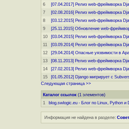
6
[07.04.2017] Релиз web-фреймворка Dja
7
[02.08.2016] Релиз web-фреймворка Dja
8
[03.12.2015] Релиз web-фреймворка Dja
9
[25.11.2015] Обновление web-фреймво
10
[03.04.2015] Релиз web-фреймворка Dja
11
[03.09.2014] Релиз web-фреймворка Dja
12
[29.04.2014] Опасные уязвимости в Apac
13
[08.11.2013] Релиз web-фреймворка Dja
14
[27.02.2013] Релиз web-фреймворка Dja
15
[01.05.2012] Django мигрирует с Subvers
Следующая страница >>
Каталог ссылок
(1 элементов)
1
blog.swlogic.eu - Блог по Linux, Python и
Информация не найдена в разделе:
Совет