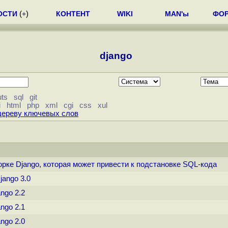
ОСТИ
(
+
)
КОНТЕНТ
WIKI
MAN'ы
ФО
django
uts
sql
git
i
html
php
xml
cgi
css
xul
дереву ключевых слов
орке Django, которая может привести к подстановке SQL-кода
jango 3.0
ngo 2.2
ngo 2.1
ngo 2.0