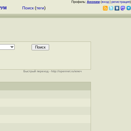
Профиль:
Аноним
(
вход
|
регистрация
)
РУМ
Поиск
(
теги
)
Быстрый переход - http://opennet.ru/ключ