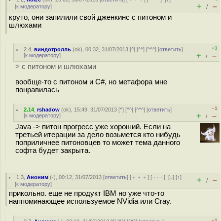
+
–
[
к модератору
]
/
круто, они запилили свой дженкинс с питоном и
шлюхами
+3
2.4
,
виндотролль
(
ok
), 00:32, 31/07/2013 [
^
] [
^^
] [
^^^
] [
ответить
]
+
–
[
к модератору
]
/
> с питоном и шлюхами
вообще-то с питоном и C#, но метафора мне
понравилась
–1
2.14
,
rshadow
(
ok
), 15:49, 31/07/2013 [
^
] [
^^
] [
^^^
] [
ответить
]
+
–
[
к модератору
]
/
Java -> питон прогресс уже хороший. Если на
третьей итерации за дело возьмется кто нибудь
поприличнее питоновцев то может тема данного
софта будет закрыта.
1.3
,
Аноним
(
-
), 00:12, 31/07/2013 [
ответить
] [
﹢﹢﹢
] [
· · ·
]
[
↓
] [
↑
]
+
–
/
[
к модератору
]
прикольно. еще не продукт IBM но уже что-то
наппоминающее используемое NVidia или Cray.
–1