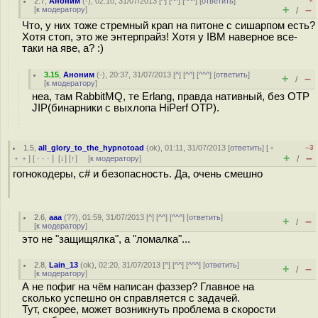
2.7
,
Аноним
(
-
), 02:10, 31/07/2013 [
^
] [
^^
] [
^^^
] [
ответить
]
+
–
[
к модератору
]
/
Что, у них тоже стремный крап на питоне с сишарпом есть?
Хотя стоп, это же энтерпрайз! Хотя у IBM наверное все-
таки на яве, а? :)
3.15
,
Аноним
(
-
), 20:37, 31/07/2013 [
^
] [
^^
] [
^^^
] [
ответить
]
+
–
/
[
к модератору
]
неа, там RabbitMQ, те Erlang, правда нативный, без OTP
JIP(бинарники с выхлопа HiPerf OTP).
1.5
,
all_glory_to_the_hypnotoad
(
ok
), 01:11, 31/07/2013 [
ответить
] [
﹢
–3
+
–
﹢﹢
] [
· · ·
]
[
↓
] [
↑
] [
к модератору
]
/
гогнокодеры, c# и безопасность. Да, очень смешно
2.6
,
aaa
(
??
), 01:59, 31/07/2013 [
^
] [
^^
] [
^^^
] [
ответить
]
+
–
/
[
к модератору
]
это не "защищялка", а "ломалка"...
2.8
,
Lain_13
(
ok
), 02:20, 31/07/2013 [
^
] [
^^
] [
^^^
] [
ответить
]
+
–
/
[
к модератору
]
А не пофиг на чём написан фаззер? Главное на
сколько успешно он справляется с задачей.
Тут, скорее, может возникнуть проблема в скорости