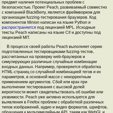
предмет наличия потенциальных проблем с
безопасностью. Проект Peach, развиваемый совместно
с компанией BlackBerry, является фреймворком для
организации fuzzing-тестирования браузеров. Код
компонентов Minion написан на языке Python и
распространяется
под лицензией MPL. Исходные
тексты Peach написаны на языке C# и доступны под
лицензией MIT.
В процессе своей работы Peach выполняет серию
подготовленных тестировщиками fuzzing-тестов,
рассчитанных на проверку web-браузеров и
симулирующих различные случайные комбинации
входных данных. Например, проверяется обработка
HTML-страниц со случайной комбинацией тегов и их
параметров, в основной массе с некорректным
применением аргументов. Сбой или крах при
выполнении тестирования с высокой долей
вероятности может свидетельствовать об ошибке или
уязвимости. Peach уже активно используется для
выявления в Firefox проблем с обработкой различных
типов изображений, аудио и видео форматов, шрифтов,
обращения к мультимедийным API, таким как WebGL и