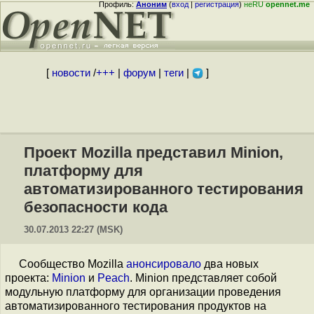
Профиль:
Аноним
(
вход
|
регистрация
)
неRU
opennet.me
[
новости
/
+++
|
форум
|
теги
|
]
Проект Mozilla представил Minion,
платформу для
автоматизированного тестирования
безопасности кода
30.07.2013 22:27 (MSK)
Сообщество Mozilla
анонсировало
два новых
проекта:
Minion
и
Peach
. Minion представляет собой
модульную платформу для организации проведения
автоматизированного тестирования продуктов на