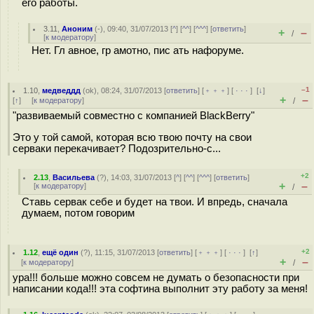
его работы.
3.11
,
Аноним
(
-
), 09:40, 31/07/2013 [
^
] [
^^
] [
^^^
] [
ответить
]
+
–
/
[
к модератору
]
Нет. Гл авное, гр амотно, пис ать нафоруме.
–1
1.10
,
медведдд
(
ok
), 08:24, 31/07/2013 [
ответить
] [
﹢﹢﹢
] [
· · ·
]
[
↓
]
+
–
[
↑
] [
к модератору
]
/
"развиваемый совместно с компанией BlackBerry"
Это у той самой, которая всю твою почту на свои
серваки перекачивает? Подозрительно-с...
+2
2.13
,
Васильева
(
?
), 14:03, 31/07/2013 [
^
] [
^^
] [
^^^
] [
ответить
]
+
–
[
к модератору
]
/
Ставь сервак себе и будет на твои. И впредь, сначала
думаем, потом говорим
+2
1.12
,
ещё один
(
?
), 11:15, 31/07/2013 [
ответить
] [
﹢﹢﹢
] [
· · ·
]
[
↑
]
+
–
[
к модератору
]
/
ура!!! больше можно совсем не думать о безопасности при
написании кода!!! эта софтина выполнит эту работу за меня!