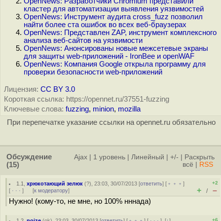
OpenNews: Разработчики Chromium представили
кластер для автоматизации выявления уязвимостей
OpenNews: Инструмент аудита cross_fuzz позволил
найти более ста ошибок во всех веб-браузерах
OpenNews: Представлен ZAP, инструмент комплексного
анализа веб-сайтов на уязвимости
OpenNews: Анонсированы новые межсетевые экраны
для защиты web-приложений - IronBee и openWAF
OpenNews: Компания Google открыла программу для
проверки безопасности web-приложений
Лицензия:
CC BY 3.0
Короткая ссылка: https://opennet.ru/37551-fuzzing
Ключевые слова:
fuzzing
,
minion
,
mozilla
При перепечатке указание ссылки на opennet.ru обязательно
Обсуждение
Ajax
|
1 уровень
|
Линейный
|
+/-
|
Раскрыть
(15)
всё
|
RSS
+2
1.1
,
хрюкотающий зелюк
(
?
), 23:03, 30/07/2013 [
ответить
] [
﹢﹢﹢
]
+
–
[
· · ·
]
[
к модератору
]
/
Нужно! (кому-то, не мне, но 100% нннада)
+6
1.2
,
noize
(
ok
), 23:03, 30/07/2013 [
ответить
] [
﹢﹢﹢
] [
· · ·
]
[
↓
]