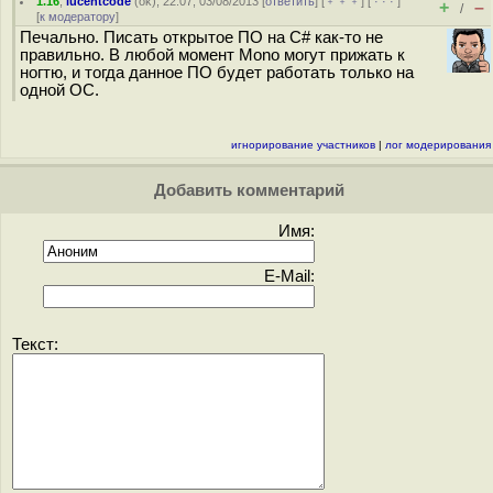
1.16
,
lucentcode
(
ok
), 22:07, 03/08/2013 [
ответить
] [
﹢﹢﹢
] [
· · ·
]
+
–
/
[
к модератору
]
Печально. Писать открытое ПО на C# как-то не
правильно. В любой момент Mono могут прижать к
ногтю, и тогда данное ПО будет работать только на
одной ОС.
игнорирование участников
|
лог модерирования
Добавить комментарий
Имя:
E-Mail:
Текст: