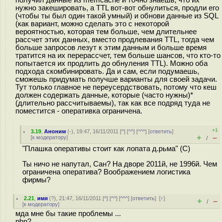
получил данные из memcache и точно знаешь, что их
нужно закешировать, а TTL вот-вот обнулиться, продли его
(чтобы ты был один такой умный) и обнови данные из SQL
(как вариант, можно сделать это с некоторой
вероятностью, которая тем больше, чем длительнее
рассчет этих данных, вместо продлевания TTL, тогда чем
больше запросов лезут к этим данным и больше время
тратится на их перерассчет, тем больше шансов, что кто-то
попытается их продлить до обнуления TTL). Можно оба
подхода скомбинировать. Да и сам, если подумаешь,
сможешь придумать получше варианты для своей задачи.
Тут только главное не переусердствовать, потому что кеш
должен содержать данные, которые (часто нужны)*
(длительно рассчитываемы), так как все подряд туда не
поместится - оперативка ограничена.
+1
3.19
,
Аноним
(
-
), 19:47, 16/11/2011 [
^
] [
^^
] [
^^^
] [
ответить
]
+
–
[
к модератору
]
/
"Плашка оперативы стоит как лопата д.рьма" (С)
Ты ничо не напутал, Сан? На дворе 2011й, не 1996й. Чем
ограничена оператива? Воображением логистика
фирмы?
2.21
,
имя
(
?
), 21:47, 16/11/2011 [
^
] [
^^
] [
^^^
] [
ответить
]
[
↑
]
+
–
/
[
к модератору
]
мда мне бы такие проблемы ...
php?