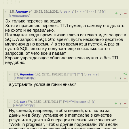
1.5
,
Аноним
(
-
), 20:23, 15/11/2011 [
ответить
] [
﹢﹢﹢
] [
· · ·
]
[
↓
] [
↑
]
+
–
/
[
к модератору
]
Эх только перелез на редис.
Хотя и правильно перелез. ТТЛ нужен, а самому его делать
не охото и не правильно.
Потому как когда время жизни ключа истекает идет запрос в
SQL. А запрос в SQL Это время, пусть несколько десятков
милисикунд но время. И в это время кэш пустой. А раз он
пустой SQL вдогонку получает еще несколько сотен
запросов, от чего все и падает.
Короче упреждающее обновление кеша нужно. а без TTL
неудобно.
+1
2.7
,
Aquarius
(
ok
), 22:31, 15/11/2011 [
^
] [
^^
] [
^^^
] [
ответить
]
+
–
[
к модератору
]
/
а устранить условие гонки никак?
2.9
,
san
(
??
), 22:52, 15/11/2011 [
^
] [
^^
] [
^^^
] [
ответить
]
[
↓
]
+
–
/
[
к модератору
]
Ну, сделай, например, чтобы первый, кто полез за
данными в базу, установил в memcache в качестве
результата для этой операции специальное значение
"Work in progress", чтобы другие подождали. Или если