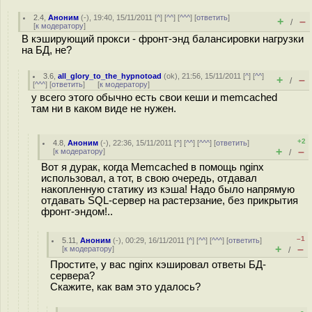
2.4
,
Аноним
(
-
), 19:40, 15/11/2011 [
^
] [
^^
] [
^^^
] [
ответить
]
+
–
/
[
к модератору
]
В кэширующий прокси - фронт-энд балансировки нагрузки
на БД, не?
3.6
,
all_glory_to_the_hypnotoad
(
ok
), 21:56, 15/11/2011 [
^
] [
^^
]
+
–
/
[
^^^
] [
ответить
]
[
к модератору
]
у всего этого обычно есть свои кеши и memcached
там ни в каком виде не нужен.
+2
4.8
,
Аноним
(
-
), 22:36, 15/11/2011 [
^
] [
^^
] [
^^^
] [
ответить
]
+
–
[
к модератору
]
/
Вот я дурак, когда Memcached в помощь nginx
использовал, а тот, в свою очередь, отдавал
накопленную статику из кэша! Надо было напрямую
отдавать SQL-сервер на растерзание, без прикрытия
фронт-эндом!..
–1
5.11
,
Аноним
(
-
), 00:29, 16/11/2011 [
^
] [
^^
] [
^^^
] [
ответить
]
+
–
[
к модератору
]
/
Простите, у вас nginx кэшировал ответы БД-
сервера?
Скажите, как вам это удалось?