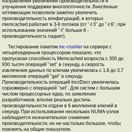
направлении увеличения производительности и
улучшения поддержки многопоточности. Внесённые
оптимизации позволили заметно увеличить
производительность конфигураций, в которых
memcached работает в 3-6 потоков (от "-t 3" до "-t 6", при
использовании значений "-t" больше 6 -
производительность падает).
Тестирование пакетом
mc-crusher
на сервере с
четырёхядерным процессором показало, что
пропускная способность Memcached возросла с 300 до
930 тысяч операций "set" в секунду, а скорость
извлечения данных по ключам увеличилась с 1.6 до 3.7
миллионов операций "get" в секунду.
Производительность операций Incr/Decr увеличилась
соразмерно с операцией "set". Для систем с большим
числом процессорных ядер, по заявлению
разработчиков, вполне реально достичь
производительности отдачи в 6 миллионов ключей в
секунду. При использовании нескольких NUMA-узлов
наблюдается незначительное снижение
производительности, но не настолько большое, чтобы
повлиять на общие показатели.