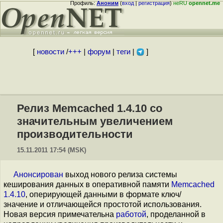
Профиль:
Аноним
(
вход
|
регистрация
)
неRU
opennet.me
[
новости
/
+++
|
форум
|
теги
|
]
Релиз Memcached 1.4.10 со
значительным увеличением
производительности
15.11.2011 17:54 (MSK)
Анонсирован
выход нового релиза системы
кеширования данных в оперативной памяти
Memcached
1.4.10
, оперирующей данными в формате ключ/
значение и отличающейся простотой использования.
Новая версия примечательна
работой
, проделанной в