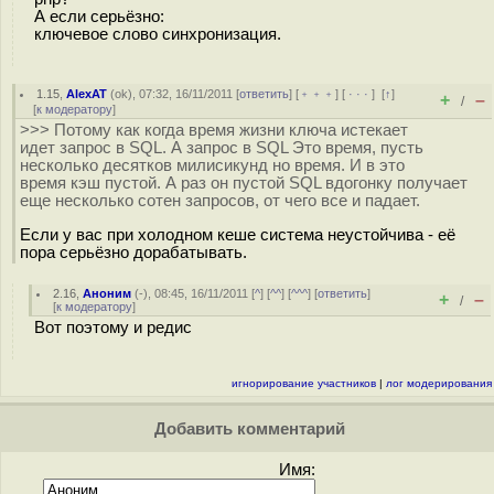
А если серьёзно:
ключевое слово синхронизация.
1.15
,
AlexAT
(
ok
), 07:32, 16/11/2011 [
ответить
] [
﹢﹢﹢
] [
· · ·
]
[
↑
]
+
–
/
[
к модератору
]
>>> Потому как когда время жизни ключа истекает
идет запрос в SQL. А запрос в SQL Это время, пусть
несколько десятков милисикунд но время. И в это
время кэш пустой. А раз он пустой SQL вдогонку получает
еще несколько сотен запросов, от чего все и падает.
Если у вас при холодном кеше система неустойчива - её
пора серьёзно дорабатывать.
2.16
,
Аноним
(
-
), 08:45, 16/11/2011 [
^
] [
^^
] [
^^^
] [
ответить
]
+
–
/
[
к модератору
]
Вот поэтому и редис
игнорирование участников
|
лог модерирования
Добавить комментарий
Имя: