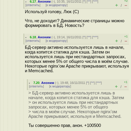
+2
6.17
,
Аноним
(
-
), 10:35, 16/11/2011 [
^
] [
^^
] [
^^^
]
+
–
[
ответить
]
[
к модератору
]
/
Используй голову, Люк (С)
Что, не доходит? Динамические страницы можно
формировать в БД. Новость?
+1
6.18
,
Аноним
(
-
), 19:14, 16/11/2011 [
^
] [
^^
] [
^^^
]
+
–
[
ответить
]
[
к модератору
]
/
БД-сервер активно используется лишь в начале,
когда копится статика для кэша. Затем он
используется лишь при нестандартных запросах,
которых менее 5% от общего числа в моём случае.
Некоторые nginx'ом Apache прикрывают, используя
и Memcached.
+1
7.20
,
Аноним
(
-
), 19:48, 16/11/2011 [
^
] [
^^
] [
^^^
]
+
–
[
ответить
]
[
к модератору
]
/
> БД-сервер активно используется лишь в
начале, когда копится статика для кэша. Затем
> он используется лишь при нестандартных
запросах, которых менее 5% от общего
> числа в моём случае. Некоторые nginx'ом
Apache прикрывают, используя и Memcached.
Ты совершенно прав, анон. +100500