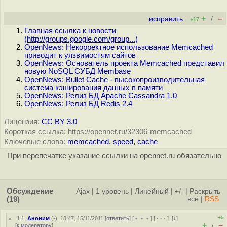
+
–
исправить
/
+17
Главная ссылка к новости
(
http://groups.google.com/group...
)
OpenNews: Некорректное использование Memcached
приводит к уязвимостям сайтов
OpenNews: Основатель проекта Memcached представил
новую NoSQL СУБД Membase
OpenNews: Bullet Cache - высокопроизводительная
система кэширования данных в памяти
OpenNews: Релиз БД Apache Cassandra 1.0
OpenNews: Релиз БД Redis 2.4
Лицензия:
CC BY 3.0
Короткая ссылка: https://opennet.ru/32306-memcached
Ключевые слова:
memcached
,
speed
,
cache
При перепечатке указание ссылки на opennet.ru обязательно
Обсуждение
Ajax
|
1 уровень
|
Линейный
|
+/-
|
Раскрыть
(19)
всё
|
RSS
+5
1.1
,
Аноним
(
-
), 18:47, 15/11/2011 [
ответить
] [
﹢﹢﹢
] [
· · ·
]
[
↓
]
+
–
[
к модератору
]
/