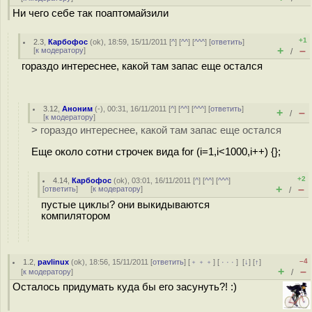
Ни чего себе так поаптомайзили
+1
2.3
,
Карбофос
(
ok
), 18:59, 15/11/2011 [
^
] [
^^
] [
^^^
] [
ответить
]
+
–
[
к модератору
]
/
гораздо интереснее, какой там запас еще остался
3.12
,
Аноним
(
-
), 00:31, 16/11/2011 [
^
] [
^^
] [
^^^
] [
ответить
]
+
–
/
[
к модератору
]
> гораздо интереснее, какой там запас еще остался
Еще около сотни строчек вида for (i=1,i<1000,i++) {};
+2
4.14
,
Карбофос
(
ok
), 03:01, 16/11/2011 [
^
] [
^^
] [
^^^
]
+
–
[
ответить
]
[
к модератору
]
/
пустые циклы? они выкидываются
компилятором
–4
1.2
,
pavlinux
(
ok
), 18:56, 15/11/2011 [
ответить
] [
﹢﹢﹢
] [
· · ·
]
[
↓
] [
↑
]
+
–
[
к модератору
]
/
Осталось придумать куда бы его засунуть?! :)