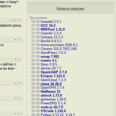
емы станут
апросы
Новые версии
Программы:
+
–
/
+1
08.08
firewalld 2.5.1
ервого раза,
07.08
GCC 16.2
07.08
RRDTool 1.11.0
07.08
ClamAV 1.5.4
07.08
Grafana 13.1.3
+
–
/
07.08
Box64 0.4.5-1
ся
07.08
home-assistant 2026.8.1
07.08
Chrome 151.0.7922.108
07.08
WordPress 7.0.3
07.08
nmap 7.991
+
–
/
06.08
icewm 4.1
-сайтах с
06.08
Deno 2.9.5
 из вне -
06.08
docker 29.7.2
06.08
OpenLDAP 2.7.0
06.08
Eclipse 7.121.0
06.08
OpenCloud 7.2.3
+
–
/
06.08
mesa 3d 26.2
05.08
OpenVPN 2.7.6
05.08
NetBeans 31
05.08
ublock 1.73.0
+
–
/
05.08
gstreamer 1.28.6
05.08
PowerDNS 5.1.4
05.08
node.js 26.7.0
05.08
VSCode 1.132.0
+
–
/
05.08
Python 3.13.15, 3.14.7