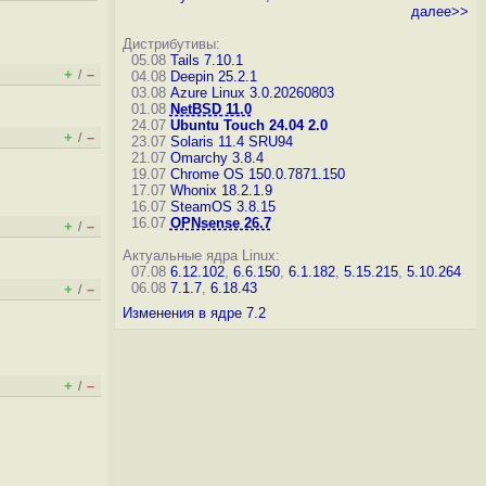
далее>>
Дистрибутивы:
05.08
Tails 7.10.1
+
–
/
04.08
Deepin 25.2.1
03.08
Azure Linux 3.0.20260803
01.08
NetBSD 11.0
24.07
Ubuntu Touch 24.04 2.0
+
–
/
23.07
Solaris 11.4 SRU94
21.07
Omarchy 3.8.4
19.07
Chrome OS 150.0.7871.150
17.07
Whonix 18.2.1.9
16.07
SteamOS 3.8.15
16.07
OPNsense 26.7
+
–
/
Актуальные ядра Linux:
07.08
6.12.102
,
6.6.150
,
6.1.182
,
5.15.215
,
5.10.264
06.08
7.1.7
,
6.18.43
+
–
/
Изменения в ядре 7.2
+
–
/