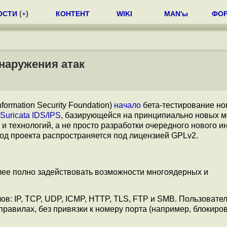
ОСТИ
(
+
)
КОНТЕНТ
WIKI
MAN'ы
ФО
бнаружения атак
formation Security Foundation)
начало
бета-тестирование но
Suricata IDS/IPS
, базирующейся на принципиально новых 
 и технологий, а не просто разработки очередного нового 
од проекта распространяется под лицензией GPLv2.
лее полно задействовать возможности многоядерных и
в: IP, TCP, UDP, ICMP, HTTP, TLS, FTP и SMB. Пользовате
правилах, без привязки к номеру порта (например, блокир