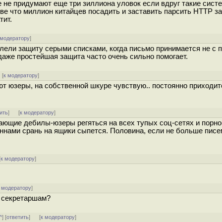
 не придумают еще три зиллиона уловок если вдруг такие сист
е что миллион китайцев посадить и заставить парсить HTTP з
тит.
 модератору
]
лели защиту серыми списками, когда письмо принимается не с п
даже простейшая защита часто очень сильно помогает.
[
к модератору
]
ют юзеры, на собственной шкуре чувствую.. постоянно приходит
ить
]
[
к модератору
]
ающие дебилы-юзеры регяться на всех тупых соц-сетях и порно
нами срань на ящики сыпется. Половина, если не больше писем
[
к модератору
]
 модератору
]
у секретаршам?
^
] [
ответить
]
[
к модератору
]