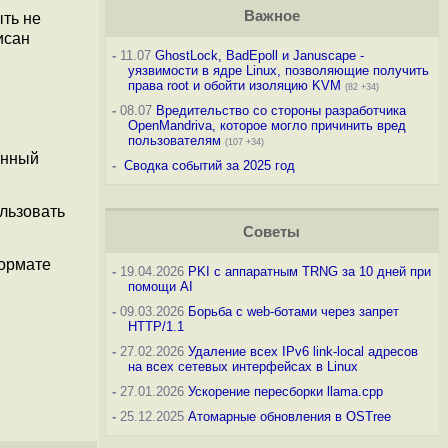
Важное
ть не
исан
-
11.07
GhostLock, BadEpoll и Januscape -
уязвимости в ядре Linux, позволяющие получить
права root и обойти изоляцию KVM
(82 +34)
-
08.07
Вредительство со стороны разработчика
OpenMandriva, которое могло причинить вред
пользователям
(107 +34)
анный
-
Сводка событий за 2025 год
льзовать
Советы
формате
-
19.04.2026
PKI с аппаратным TRNG за 10 дней при
помощи AI
-
09.03.2026
Борьба с web-ботами через запрет
HTTP/1.1
-
27.02.2026
Удаление всех IPv6 link-local адресов
на всех сетевых интерфейсах в Linux
-
27.01.2026
Ускорение пересборки llama.cpp
-
25.12.2025
Атомарные обновления в OSTree