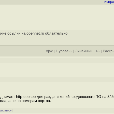
испра
ние ссылки на opennet.ru обязательно
Ajax
|
1 уровень
|
Линейный
|
+/-
|
Раскры
]
нимает http-сервер для раздачи копий вредоносного ПО на 3456
ола, а не по номерам портов.
одератору
]