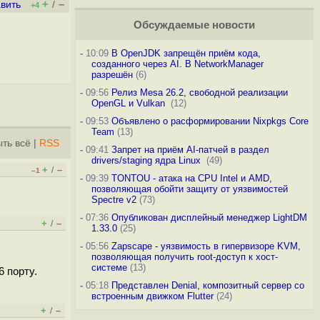
+
–
вить
/
+4
Обсуждаемые новости
-
10:09
В OpenJDK запрещён приём кода,
созданного через AI. В NetworkManager
разрешён
(6)
-
09:56
Релиз Mesa 26.2, свободной реализации
OpenGL и Vulkan
(12)
-
09:53
Объявлено о расформировании Nixpkgs Core
Team
(13)
ть всё
|
RSS
-
09:41
Запрет на приём AI-патчей в раздел
drivers/staging ядра Linux
(49)
+
–
/
–1
-
09:39
TONTOU - атака на CPU Intel и AMD,
позволяющая обойти защиту от уязвимостей
Spectre v2
(73)
-
07:36
Опубликован дисплейный менеджер LightDM
+
–
/
1.33.0
(25)
-
05:56
Zapscape - уязвимость в гипервизоре KVM,
позволяющая получить root-доступ к хост-
системе
(13)
 порту.
-
05:18
Представлен Denial, композитный сервер со
встроенным движком Flutter
(24)
+
–
/