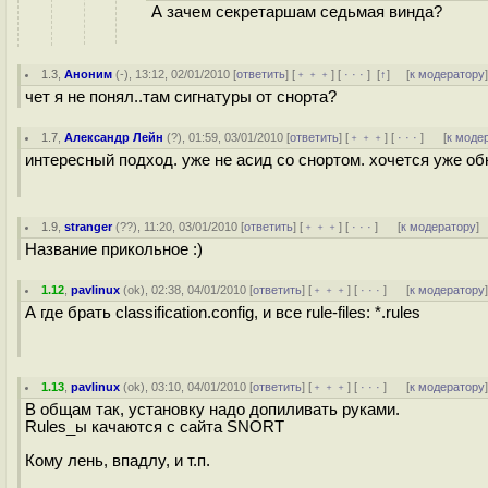
А зачем секретаршам седьмая винда?
1.3
,
Аноним
(
-
), 13:12, 02/01/2010 [
ответить
] [
﹢﹢﹢
] [
· · ·
]
[
↑
] [
к модератору
чет я не понял..там сигнатуры от снорта?
1.7
,
Александр Лейн
(
?
), 01:59, 03/01/2010 [
ответить
] [
﹢﹢﹢
] [
· · ·
]
[
к моде
интересный подход. уже не асид со снортом. хочется уже об
1.9
,
stranger
(
??
), 11:20, 03/01/2010 [
ответить
] [
﹢﹢﹢
] [
· · ·
]
[
к модератору
]
Название прикольное :)
1.12
,
pavlinux
(
ok
), 02:38, 04/01/2010 [
ответить
] [
﹢﹢﹢
] [
· · ·
]
[
к модератору
А где брать classification.config, и все rule-files: *.rules
1.13
,
pavlinux
(
ok
), 03:10, 04/01/2010 [
ответить
] [
﹢﹢﹢
] [
· · ·
]
[
к модератору
В общам так, установку надо допиливать руками.
Rules_ы качаются с сайтa SNORT
Кому лень, впадлу, и т.п.