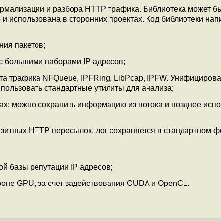
рмализации и разбора HTTP трафика. Библиотека может бы
о и использована в сторонних проектах. Код библиотеки нап
ния пакетов;
с большими наборами IP адресов;
та трафика NFQueue, IPFRing, LibPcap, IPFW. Унифициров
пользовать стандартные утилиты для анализа;
х: можно сохранить информацию из потока и позднее испо
нзитных HTTP пересылок, лог сохраняется в стандартном 
й базы репутации IP адресов;
роне GPU, за счет задействования CUDA и OpenCL.