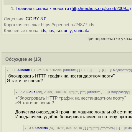
Главная ссылка к новости (
http://seclists.org/snort/2009...
)
Лицензия:
CC BY 3.0
Короткая ссылка: https://opennet.ru/24877-ids
Ключевые слова:
ids
,
ips
,
security
,
suricata
При перепечатке указа
Обсуждение
(15)
1.1
,
Аноним
(
-
), 22:15, 01/01/2010 [
ответить
] [
﹢﹢﹢
] [
· · ·
]
[
↓
] [
к модератору
"блокировать HTTP трафик на нестандартном порту"
Я так и не понял?
2.2
,
uldus
(
ok
), 23:09, 01/01/2010 [
^
] [
^^
] [
^^^
] [
ответить
]
[
к модератору
]
>"блокировать HTTP трафик на нестандартном порту"
>Я так и не понял?
Допустим очередной троян на машине локальной сети под
Иногда очень удобно блокировать именно по типу проток
3.4
,
User294
(
ok
), 16:36, 02/01/2010 [
^
] [
^^
] [
^^^
] [
ответить
]
[
↓
] [
к м