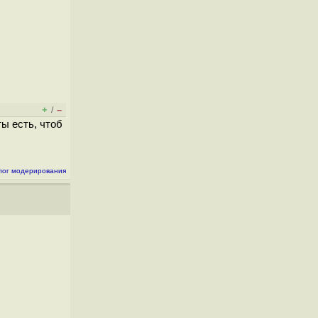
+
–
/
ы есть, чтоб
лог модерирования