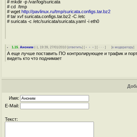
# mkdir -p /var/log/suricata
# cd /tmp
# wget
http://pavlinux.ru/tmp/suricata.configs.tar.bz2
# tar xvf suricata.configs.tar.bz2 -C /etc
# suricata -c /etc/suricata/suricata.yaml -i eth0
1.15
,
Аноним
(
-
), 19:39, 27/01/2010 [
ответить
] [
﹢﹢﹢
] [
· · ·
]
[
к модератору
]
А еще лучше поставить ПО контролирующее и трафик и порты-
видеть кто что поднимает
Доба
Имя:
E-Mail:
Текст: