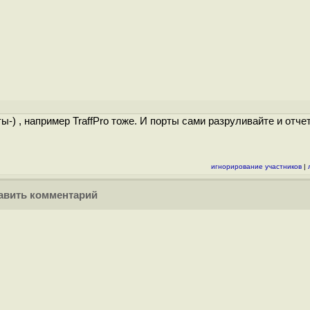
) , например TraffPro тоже. И порты сами разруливайте и отчет
игнорирование участников
|
вить комментарий