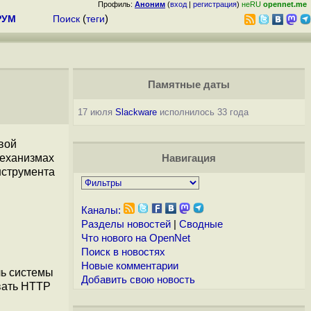
Профиль:
Аноним
(
вход
|
регистрация
)
неRU
opennet.me
РУМ
Поиск
(
теги
)
Памятные даты
17 июля
Slackware
исполнилось 33 года
вой
механизмах
Навигация
инструмента
Каналы:
Разделы новостей
|
Сводные
Что нового на OpenNet
Поиск в новостях
Новые комментарии
ль системы
Добавить свою новость
овать HTTP